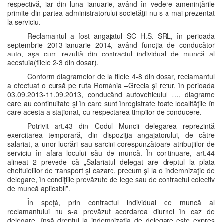
respectivă, iar din luna ianuarie, având în vedere ameninţările
primite din partea administratorului societăţii nu s-a mai prezentat
la serviciu.
Reclamantul a fost angajatul SC H.S. SRL, în perioada
septembrie 2013-ianuarie 2014, având funcţia de conducător
auto, aşa cum rezultă din contractul individual de muncă al
acestuia(filele 2-3 din dosar).
Conform diagramelor de la filele 4-8 din dosar, reclamantul
a efectuat o cursă pe ruta România –Grecia şi retur, în perioada
03.09.2013-11.09.2013, conducând autovehiculul …, diagrame
care au continuitate şi în care sunt înregistrate toate localităţile în
care acesta a staţionat, cu respectarea timpilor de conducere.
Potrivit art.43 din Codul Muncii delegarea reprezintă
exercitarea temporară, din dispoziţia angajatorului, de către
salariat, a unor lucrări sau sarcini corespunzătoare atribuţiilor de
serviciu în afara locului său de muncă. În continuare, art.44
alineat 2 prevede că „Salariatul delegat are dreptul la plata
cheltuielilor de transport şi cazare, precum şi la o indemnizaţie de
delegare, în condiţiile prevăzute de lege sau de contractul colectiv
de muncă aplicabil”.
În speţă, prin contractul individual de muncă al
reclamantului nu s-a prevăzut acordarea diurnei în caz de
delegare, însă dreptul la indemnizaţia de delegare este expres