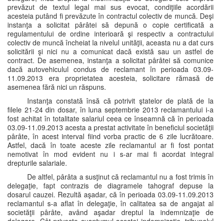
prevăzut de textul legal mai sus evocat, condiţiile acordării
acesteia putând fi prevăzute în contractul colectiv de muncă. Deşi
instanţa a solicitat pârâtei să depună o copie certificată a
regulamentului de ordine interioară şi respectiv a contractului
colectiv de muncă încheiat la nivelul unităţii, aceasta nu a dat curs
solicitării şi nici nu a comunicat dacă există sau un astfel de
contract. De asemenea, instanţa a solicitat pârâtei să comunice
dacă autovehiculul condus de reclamant în perioada 03.09-
11.09.2013 era proprietatea acesteia, solicitare rămasă de
asemenea fără nici un răspuns.
Instanţa constată însă că potrivit ştatelor de plată de la
filele 21-24 din dosar, în luna septembrie 2013 reclamantului i-a
fost achitat în totalitate salariul ceea ce înseamnă că în perioada
03.09-11.09.2013 acesta a prestat activitate în beneficiul societăţii
pârâte, în acest interval fiind vorba practic de 6 zile lucrătoare.
Astfel, dacă în toate aceste zile reclamantul ar fi fost pontat
nemotivat în mod evident nu i s-ar mai fi acordat integral
drepturile salariale.
De altfel, pârâta a susţinut că reclamantul nu a fost trimis în
delegaţie, fapt contrazis de diagramele tahograf depuse la
dosarul cauzei. Rezultă aşadar, că în perioada 03.09-11.09.2013
reclamantul s-a aflat în delegaţie, în calitatea sa de angajat al
societăţii pârâte, având aşadar dreptul la indemnizaţie de