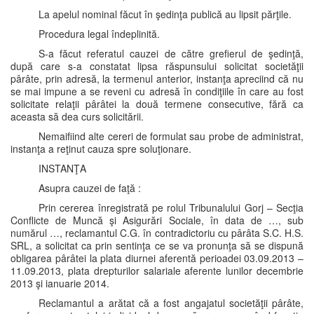
La apelul nominal făcut în şedinţa publică au lipsit părţile.
Procedura legal îndeplinită.
S-a făcut referatul cauzei de către grefierul de şedinţă,
după care s-a constatat lipsa răspunsului solicitat societăţii
pârâte, prin adresă, la termenul anterior, instanţa apreciind că nu
se mai impune a se reveni cu adresă în condiţiile în care au fost
solicitate relaţii pârâtei la două termene consecutive, fără ca
aceasta să dea curs solicitării.
Nemaifiind alte cereri de formulat sau probe de administrat,
instanţa a reţinut cauza spre soluţionare.
INSTANŢA
Asupra cauzei de faţă :
Prin cererea înregistrată pe rolul Tribunalului Gorj – Secţia
Conflicte de Muncă şi Asigurări Sociale, în data de …, sub
numărul …, reclamantul C.G. în contradictoriu cu pârâta S.C. H.S.
SRL, a solicitat ca prin sentinţa ce se va pronunţa să se dispună
obligarea pârâtei la plata diurnei aferentă perioadei 03.09.2013 –
11.09.2013, plata drepturilor salariale aferente lunilor decembrie
2013 şi ianuarie 2014.
Reclamantul a arătat că a fost angajatul societăţii pârâte,