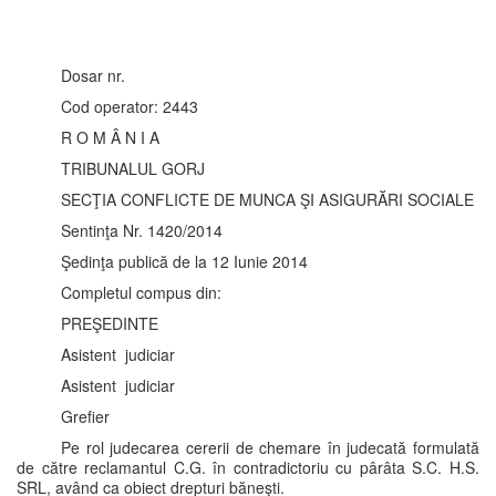
Dosar nr.
Cod operator: 2443
R O M Â N I A
TRIBUNALUL GORJ
SECŢIA CONFLICTE DE MUNCA ŞI ASIGURĂRI SOCIALE
Sentinţa Nr. 1420/2014
Şedinţa publică de la 12 Iunie 2014
Completul compus din:
PREŞEDINTE
Asistent judiciar
Asistent judiciar
Grefier
Pe rol judecarea cererii de chemare în judecată formulată
de către reclamantul C.G. în contradictoriu cu pârâta S.C. H.S.
SRL, având ca obiect drepturi băneşti.