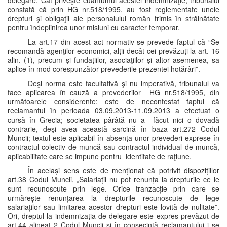
delegare. Cât priveşte cuantumul acestei indemnizaţie, tribunalul
constată că prin HG nr.518/1995, au fost reglementate unele
drepturi şi obligaţii ale personalului român trimis în străinătate
pentru îndeplinirea unor misiuni cu caracter temporar.
La art.17 din acest act normativ se prevede faptul că “Se
recomandă agenţilor economici, alţii decât cei prevăzuţi la art. 16
alin. (1), precum şi fundaţiilor, asociaţiilor şi altor asemenea, sa
aplice în mod corespunzător prevederile prezentei hotărâri”.
Deşi norma este facultativă şi nu imperativă, tribunalul va
face aplicarea în cauză a prevederilor HG nr.518/1995, din
următoarele considerente: este de necontestat faptul că
reclamantul în perioada 03.09.2013-11.09.2013 a efectuat o
cursă în Grecia; societatea pârâtă nu a făcut nici o dovadă
contrarie, deşi avea această sarcină în baza art.272 Codul
Muncii; textul este aplicabil în absenţa unor prevederi exprese în
contractul colectiv de muncă sau contractul individual de muncă,
aplicabilitate care se impune pentru identitate de raţiune.
În același sens este de menționat că potrivit dispozițiilor
art.38 Codul Muncii, „Salariații nu pot renunța la drepturile ce le
sunt recunoscute prin lege. Orice tranzacție prin care se
urmărește renunțarea la drepturile recunoscute de lege
salariaților sau limitarea acestor drepturi este lovită de nulitate”.
Ori, dreptul la indemnizaţia de delegare este expres prevăzut de
art.44 alineat 2 Codul Muncii şi în consecinţă reclamantului i se