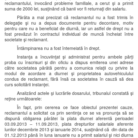
reclamantului, invocând probleme familiale, a cerut şi a primit
suma de 2000 lei, susţinând că banii vor fi returnaţi din salariu.
Pârâta a mai precizat că reclamantul nu a fost trimis în
delegaţie şi nu a depus documente pentru decontare, motiv
pentru care nu a beneficiat de diurnă, iar un astfel de drept nu a
fost prevăzut în contractul individual de muncă încheiat între
societate şi reclamant.
Întâmpinarea nu a fost întemeiată în drept.
Instanţa a încuviinţat şi administrat pentru ambele părţi
proba cu înscrisuri şi din oficiu a dispus emiterea unei adrese
către societatea pârâtă pentru a comunica relaţii cu privire la
modul de acordare a diurnei şi proprietatea autovehiculului
condus de reclamant, fără însă ca societatea în cauză să dea
curs solicitării instanţei.
Analizând actele şi lucrările dosarului, tribunalul constată şi
reţine următoarele:
În fapt, prin cererea ce face obiectul prezentei cauze,
reclamantul a solicitat ca prin sentinţa ce se va pronunţa să se
dispună obligarea pârâtei la plata diurnei aferentă perioadei
03.09.2013 – 11.09.2013, plata drepturilor salariale aferente
lunilor decembrie 2013 şi ianuarie 2014, susţinând că din data de
01.12.2013 până în luna ianuarie nu a primit salariul şi nici diurna