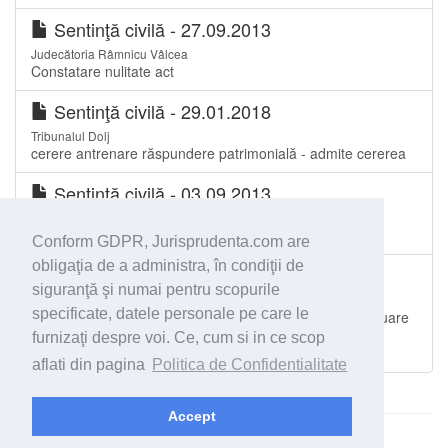
Sentinţă civilă - 27.09.2013
Judecătoria Râmnicu Vâlcea
Constatare nulitate act
Sentinţă civilă - 29.01.2018
Tribunalul Dolj
cerere antrenare răspundere patrimonială - admite cererea
Sentinţă civilă - 03.09.2013
Tribunalul Gorj
Anulare decizie de concediere
Conform GDPR, Jurisprudenta.com are
obligaţia de a administra, în condiţii de
Sentinţă civilă - 22.01.2019
siguranţă şi numai pentru scopurile
Tribunalul Dolj
specificate, datele personale pe care le
Admite obiec&amp;#539;iunile aduse raportului de evaluare
de către creditorul, în contradictoriu cu debitorul, prin
furnizaţi despre voi. Ce, cum si in ce scop
lichidator judiciar, şi creditorii.
aflati din pagina
Politica de Confidentialitate
Accept
© 2026 - Jurisprudenta.com -
Cautare
-
Termeni si conditii