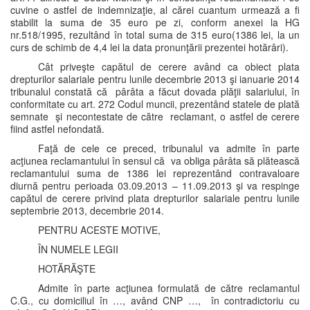
cuvine o astfel de indemnizaţie, al cărei cuantum urmează a fi
stabilit la suma de 35 euro pe zi, conform anexei la HG
nr.518/1995, rezultând în total suma de 315 euro(1386 lei, la un
curs de schimb de 4,4 lei la data pronunţării prezentei hotărâri).
Cât priveşte capătul de cerere având ca obiect plata
drepturilor salariale pentru lunile decembrie 2013 şi ianuarie 2014
tribunalul constată că pârâta a făcut dovada plăţii salariului, în
conformitate cu art. 272 Codul muncii, prezentând statele de plată
semnate şi necontestate de către reclamant, o astfel de cerere
fiind astfel nefondată.
Faţă de cele ce preced, tribunalul va admite în parte
acţiunea reclamantului în sensul că va obliga pârâta să plătească
reclamantului suma de 1386 lei reprezentând contravaloare
diurnă pentru perioada 03.09.2013 – 11.09.2013 şi va respinge
capătul de cerere privind plata drepturilor salariale pentru lunile
septembrie 2013, decembrie 2014.
PENTRU ACESTE MOTIVE,
ÎN NUMELE LEGII
HOTĂRĂŞTE
Admite în parte acţiunea formulată de către reclamantul
C.G., cu domiciliul în …, având CNP …, în contradictoriu cu