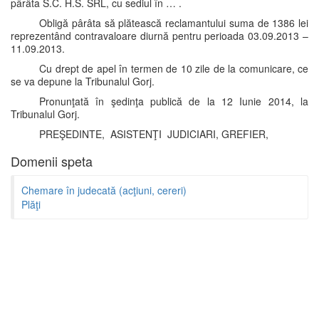
pârâta S.C. H.S. SRL, cu sediul în … .
Obligă pârâta să plătească reclamantului suma de 1386 lei
reprezentând contravaloare diurnă pentru perioada 03.09.2013 –
11.09.2013.
Cu drept de apel în termen de 10 zile de la comunicare, ce
se va depune la Tribunalul Gorj.
Pronunţată în şedinţa publică de la 12 Iunie 2014, la
Tribunalul Gorj.
PREŞEDINTE, ASISTENŢI JUDICIARI, GREFIER,
Domenii speta
Chemare în judecată (acţiuni, cereri)
Plăţi