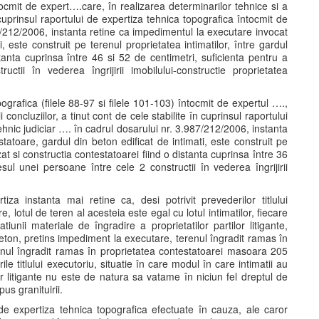
tocmit de expert….care, în realizarea determinarilor tehnice si a
n cuprinsul raportului de expertiza tehnica topografica întocmit de
87/212/2006, instanta retine ca impedimentul la executare invocat
, este construit pe terenul proprietatea intimatilor, între gardul
istanta cuprinsa între 46 si 52 de centimetri, suficienta pentru a
tii în vederea îngrijirii imobilului-constructie proprietatea
ografica (filele 88-97 si filele 101-103) întocmit de expertul ….,
 concluziilor, a tinut cont de cele stabilite în cuprinsul raportului
ehnic judiciar …. în cadrul dosarului nr. 3.987/212/2006, instanta
atoare, gardul din beton edificat de intimati, este construit pe
izat si constructia contestatoarei fiind o distanta cuprinsa între 36
sul unei persoane între cele 2 constructii în vederea îngrijirii
iza instanta mai retine ca, desi potrivit prevederilor titlului
, lotul de teren al acesteia este egal cu lotul intimatilor, fiecare
unii materiale de îngradire a proprietatilor partilor litigante,
 beton, pretins impediment la executare, terenul îngradit ramas în
enul îngradit ramas în proprietatea contestatoarei masoara 205
 titlului executoriu, situatie în care modul în care intimatii au
lor litigante nu este de natura sa vatame în niciun fel dreptul de
us granituirii.
e expertiza tehnica topografica efectuate în cauza, ale caror