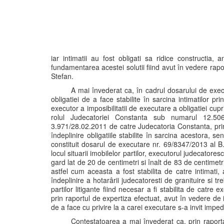
iar intimatii au fost obligati sa ridice constructia,
fundamentarea acestei solutii fiind avut în vedere rapo
Stefan.
A mai învederat ca, în cadrul dosarului de exe
obligatiei de a face stabilite în sarcina intimatilor p
executor a imposibilitatii de executare a obligatiei cupri
rolul Judecatoriei Constanta sub numarul 12.506
3.971/28.02.2011 de catre Judecatoria Constanta, prin 
îndeplinire obligatiile stabilite în sarcina acestora, s
constituit dosarul de executare nr. 69/8347/2013 al B
locul situarii imobilelor partilor, executorul judecator
gard lat de 20 de centimetri si înalt de 83 de centimetri, 
astfel cum aceasta a fost stabilita de catre intimati,
îndeplinire a hotarârii judecatoresti de granituire si tr
partilor litigante fiind necesar a fi stabilita de catre
prin raportul de expertiza efectuat, avut în vedere de 
de a face cu privire la a carei executare s-a invit impedim
Contestatoarea a mai învederat ca, prin raportar