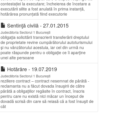
contestației la executare; încheierea de încetare a
executării silite a fost anulată în prima instanță,
hotărârea pronunțată fiind executorie
Sentinţă civilă - 27.01.2015
Judecătoria Sectorul 1 București
obligaţia solicitării transcrierii transferării dreptului
de proprietate revine cumpărătorului autoturismului
şi nu vânzătorului acestuia, iar cel din urmă nu
poate răspunde pentru o obligaţie ce îi aparţine
unei alte persoane
Hotărâre - 19.07.2019
Judecătoria Sectorul 1 București
reziliere contract – contract nesemnat de pârâtă -
reclamanta nu a făcut dovada însuşirii de către
pârâtă a obligaţiilor regăsite în contract, înscris
pentru care nu există nici măcar un început de
dovadă scrisă din care să reiasă că a fost însuşit de
căt