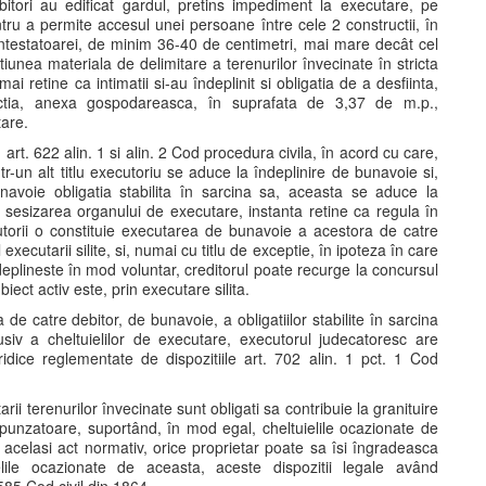
bitori au edificat gardul, pretins impediment la executare, pe
ntru a permite accesul unei persoane între cele 2 constructii, în
 contestatoarei, de minim 36-40 de centimetri, mai mare decât cel
atiunea materiala de delimitare a terenurilor învecinate în stricta
mai retine ca intimatii si-au îndeplinit si obligatia de a desfiinta,
ructia, anexa gospodareasca, în suprafata de 3,37 de m.p.,
tare.
n art. 622 alin. 1 si alin. 2 Cod procedura civila, în acord cu care,
ntr-un alt titlu executoriu se aduce la îndeplinire de bunavoie si,
avoie obligatia stabilita în sarcina sa, aceasta se aduce la
u sesizarea organului de executare, instanta retine ca regula în
executorii o constituie executarea de bunavoie a acestora de catre
 executarii silite, si, numai cu titlu de exceptie, în ipoteza în care
îndeplineste în mod voluntar, creditorul poate recurge la concursul
biect activ este, prin executare silita.
e catre debitor, de bunavoie, a obligatiilor stabilite în sarcina
clusiv a cheltuielilor de executare, executorul judecatoresc are
uridice reglementate de dispozitiile art. 702 alin. 1 pct. 1 Cod
rii terenurilor învecinate sunt obligati sa contribuie la granituire
espunzatoare, suportând, în mod egal, cheltuielile ocazionate de
n acelasi act normativ, orice proprietar poate sa îsi îngradeasca
uielile ocazionate de aceasta, aceste dispozitii legale având