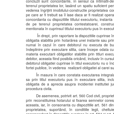
concluzii sunt concordante, în sensul ca intimatii-de
terenul proprietatea lor, lasând un spatiu suficient pe
vederea îngrijirii imobilului-constructie proprietatea
pe care ar fi trebuit sa îl lase daca ar fi realizat oper
concordanta cu dispozitiile titlului executoriu, instanta 
de pe terenul proprietatea contestatoarei, const
mentionata în cuprinsul titlului executoriu pus în execu
În drept, prin raportare la dispozitiile cuprinse î
obligatia stabilita prin hotarârea unei instante sau pri
numai în cazul în care debitorul nu executa de bun
îndeplinire prin executare silita, care începe odata c
materia executarii obligatiilor stabilite prin titluri 
debitor, aceasta fiind posibila oricând, inclusiv în cursul
debitorul obligatiei cuprinse în titlul executoriu nu o 
fortei publice, în vederea realizarii obligatiei al carei su
În masura în care constata executarea integrala d
sa prin titlul executoriu pus în executare silita, in
obligatia de a aprecia asupra incidentei institutiei j
procedura civila.
De asemenea, potrivit art. 560 Cod civil, proprieta
prin reconstituirea hotarului si fixarea semnelor cor
aceasta, iar, în consonanta cu dispozitiile art. 561 di
proprietatea, suportând, în conditiile legii, chelt