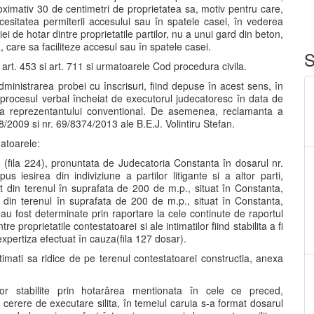
aproximativ 30 de centimetri de proprietatea sa, motiv pentru care,
ecesitatea permiterii accesului sau în spatele casei, în vederea
iei de hotar dintre proprietatile partilor, nu a unui gard din beton,
a, care sa faciliteze accesul sau în spatele casei.
S
e art. 453 si art. 711 si urmatoarele Cod procedura civila.
 administrarea probei cu înscrisuri, fiind depuse în acest sens, în
l, procesul verbal încheiat de executorul judecatoresc în data de
la a reprezentantului conventional. De asemenea, reclamanta a
18/2009 si nr. 69/8374/2013 ale B.E.J. Volintiru Stefan.
matoarele:
08 (fila 224), pronuntata de Judecatoria Constanta în dosarul nr.
s iesirea din indiviziune a partilor litigante si a altor parti,
at din terenul în suprafata de 200 de m.p., situat în Constanta,
at din terenul în suprafata de 200 de m.p., situat în Constanta,
 au fost determinate prin raportare la cele continute de raportul
re proprietatile contestatoarei si ale intimatilor fiind stabilita a fi
 expertiza efectuat în cauza(fila 127 dosar).
ntimati sa ridice de pe terenul contestatoarei constructia, anexa
lor stabilite prin hotarârea mentionata în cele ce preced,
 cerere de executare silita, în temeiul caruia s-a format dosarul