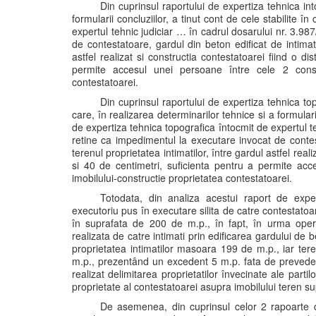
Din cuprinsul raportului de expertiza tehnica in
formularii concluziilor, a tinut cont de cele stabilite î
expertul tehnic judiciar … în cadrul dosarului nr. 3.9
de contestatoare, gardul din beton edificat de intimati
astfel realizat si constructia contestatoarei fiind o d
permite accesul unei persoane între cele 2 construc
contestatoarei.
Din cuprinsul raportului de expertiza tehnica top
care, în realizarea determinarilor tehnice si a formularii
de expertiza tehnica topografica întocmit de expertul t
retine ca impedimentul la executare invocat de contest
terenul proprietatea intimatilor, între gardul astfel real
si 40 de centimetri, suficienta pentru a permite acce
imobilului-constructie proprietatea contestatoarei.
Totodata, din analiza acestui raport de expert
executoriu pus în executare silita de catre contestatoare
în suprafata de 200 de m.p., în fapt, în urma operati
realizata de catre intimati prin edificarea gardului de
proprietatea intimatilor masoara 199 de m.p., iar ter
m.p., prezentând un excedent 5 m.p. fata de prevederile
realizat delimitarea proprietatilor învecinate ale parti
proprietate al contestatoarei asupra imobilului teren sup
De asemenea, din cuprinsul celor 2 rapoarte d