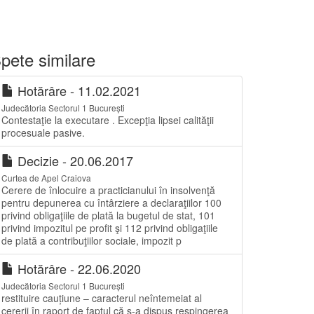
pete similare
Hotărâre - 11.02.2021
Judecătoria Sectorul 1 București
Contestaţie la executare . Excepţia lipsei calităţii
procesuale pasive.
Decizie - 20.06.2017
Curtea de Apel Craiova
Cerere de înlocuire a practicianului în insolvenţă
pentru depunerea cu întârziere a declaraţiilor 100
privind obligaţiile de plată la bugetul de stat, 101
privind impozitul pe profit şi 112 privind obligaţiile
de plată a contribuţiilor sociale, impozit p
Hotărâre - 22.06.2020
Judecătoria Sectorul 1 București
restituire cauțiune – caracterul neîntemeiat al
cererii în raport de faptul că s-a dispus respingerea