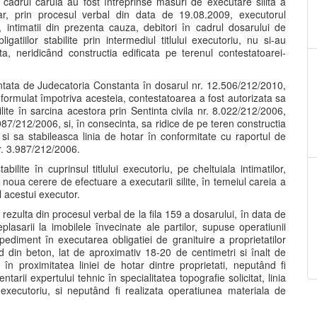
cadrul caruia au fost întreprinse masuri de executare silita a
iu, iar, prin procesul verbal din data de 19.08.2009, executorul
intimatii din prezenta cauza, debitori în cadrul dosarului de
gatiilor stabilite prin intermediul titlului executoriu, nu si-au
esta, neridicând constructia edificata pe terenul contestatoarei-
untata de Judecatoria Constanta în dosarul nr. 12.506/212/2010,
i formulat împotriva acesteia, contestatoarea a fost autorizata sa
bilite în sarcina acestora prin Sentinta civila nr. 8.022/212/2006,
87/212/2006, si, în consecinta, sa ridice de pe teren constructia
 sa stabileasca linia de hotar în conformitate cu raportul de
nr. 3.987/212/2006.
bilite în cuprinsul titlului executoriu, pe cheltuiala intimatilor,
noua cerere de efectuare a executarii silite, în temeiul careia a
l acestui executor.
rezulta din procesul verbal de la fila 159 a dosarului, în data de
asarii la imobilele învecinate ale partilor, supuse operatiunii
pediment în executarea obligatiei de granituire a proprietatilor
rd din beton, lat de aproximativ 18-20 de centimetri si înalt de
 în proximitatea liniei de hotar dintre proprietati, neputând fi
tarii expertului tehnic în specialitatea topografie solicitat, linia
ui executoriu, si neputând fi realizata operatiunea materiala de