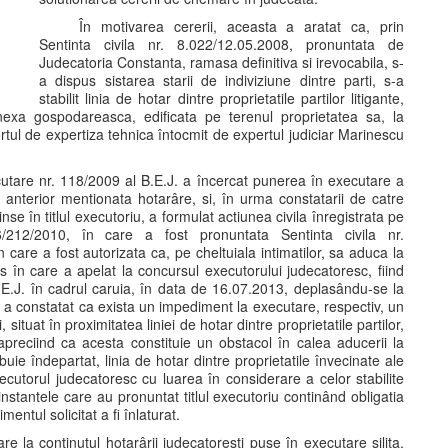
În motivarea cererii, aceasta a aratat ca, prin
Sentinta civila nr. 8.022/12.05.2008, pronuntata de
Judecatoria Constanta, ramasa definitiva si irevocabila, s-
a dispus sistarea starii de indiviziune dintre parti, s-a
stabilit linia de hotar dintre proprietatile partilor litigante,
 anexa gospodareasca, edificata pe terenul proprietatea sa, la
rtul de expertiza tehnica întocmit de expertul judiciar Marinescu
cutare nr. 118/2009 al B.E.J. a încercat punerea în executare a
rin anterior mentionata hotarâre, si, în urma constatarii de catre
nse în titlul executoriu, a formulat actiunea civila înregistrata pe
/212/2010, în care a fost pronuntata Sentinta civila nr.
care a fost autorizata ca, pe cheltuiala intimatilor, sa aduca la
ens în care a apelat la concursul executorului judecatoresc, fiind
.E.J. în cadrul caruia, în data de 16.07.2013, deplasându-se la
esc a constatat ca exista un impediment la executare, respectiv, un
situat în proximitatea liniei de hotar dintre proprietatile partilor,
 apreciind ca acesta constituie un obstacol în calea aducerii la
ebuie îndepartat, linia de hotar dintre proprietatile învecinate ale
 executorul judecatoresc cu luarea în considerare a celor stabilite
instantele care au pronuntat titlul executoriu continând obligatia
entul solicitat a fi înlaturat.
e la continutul hotarârii judecatoresti puse în executare silita,