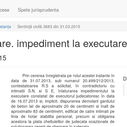
cese
Spete jurisprudenta
stanța
Sentinţă civilă 3683 din 31.03.2015
are. impediment la executar
015
Prin cererea înregistrata pe rolul acestei instante în
D
data de 31.07.2013, sub numarul 20.499/212/2013,
contestatoarea R.S a solicitat, în contradictoriu cu
intimatii S.N. si S E, înlaturarea impedimentului la
executare constatat de executorul judecatoresc în data
de 16.07.2013 si, implicit, dispunerea demolarii gardului
de beton lat de aproximativ 20 de centimetri si înalt de
aproximativ 83 de centimetri, edificat de catre intimati pe
linia de hotar stabilita personal, precum si obligarea
acestora la plata cheltuielilor de judecata ocazionate de
solutionarea cererii de chemare în judecata.