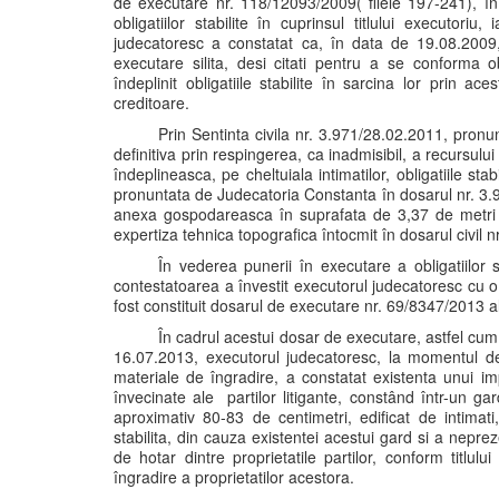
de executare nr. 118/12093/2009( filele 197-241), în 
obligatiilor stabilite în cuprinsul titlului executor
judecatoresc a constatat ca, în data de 19.08.2009, 
executare silita, desi citati pentru a se conforma obli
îndeplinit obligatiile stabilite în sarcina lor prin ac
creditoare.
Prin Sentinta civila nr. 3.971/28.02.2011, pron
definitiva prin respingerea, ca inadmisibil, a recursulu
îndeplineasca, pe cheltuiala intimatilor, obligatiile sta
pronuntata de Judecatoria Constanta în dosarul nr. 3.9
anexa gospodareasca în suprafata de 3,37 de metri si
expertiza tehnica topografica întocmit în dosarul civil 
În vederea punerii în executare a obligatiilor sta
contestatoarea a învestit executorul judecatoresc cu o 
fost constituit dosarul de executare nr. 69/8347/2013 a
În cadrul acestui dosar de executare, astfel cum 
16.07.2013, executorul judecatoresc, la momentul depl
materiale de îngradire, a constatat existenta unui im
învecinate ale partilor litigante, constând într-un ga
aproximativ 80-83 de centimetri, edificat de intimati,
stabilita, din cauza existentei acestui gard si a neprezen
de hotar dintre proprietatile partilor, conform titlul
îngradire a proprietatilor acestora.