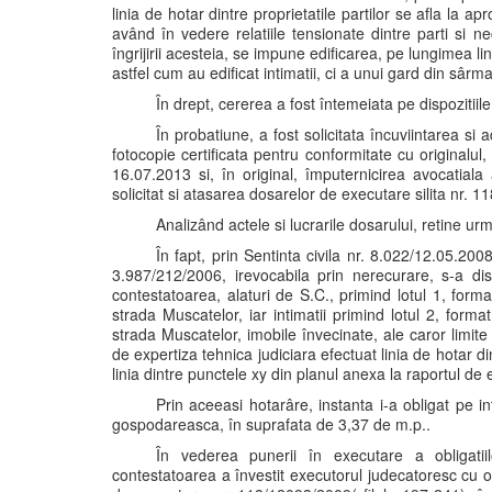
linia de hotar dintre proprietatile partilor se afla la 
având în vedere relatiile tensionate dintre parti si n
îngrijirii acesteia, se impune edificarea, pe lungimea lin
astfel cum au edificat intimatii, ci a unui gard din sârm
În drept, cererea a fost întemeiata pe dispozitiil
În probatiune, a fost solicitata încuviintarea si
fotocopie certificata pentru conformitate cu originalu
16.07.2013 si, în original, împuternicirea avocatia
solicitat si atasarea dosarelor de executare silita nr. 1
Analizând actele si lucrarile dosarului, retine ur
În fapt, prin Sentinta civila nr. 8.022/12.05.20
3.987/212/2006, irevocabila prin nerecurare, s-a dispu
contestatoarea, alaturi de S.C., primind lotul 1, form
strada Muscatelor, iar intimatii primind lotul 2, form
strada Muscatelor, imobile învecinate, ale caror limite
de expertiza tehnica judiciara efectuat linia de hotar dint
linia dintre punctele xy din planul anexa la raportul de
Prin aceeasi hotarâre, instanta i-a obligat pe i
gospodareasca, în suprafata de 3,37 de m.p..
În vederea punerii în executare a obligatii
contestatoarea a învestit executorul judecatoresc cu o