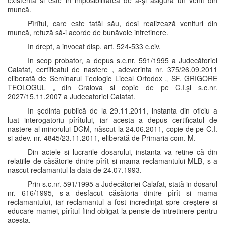
existenta si este in imposibilitatea de a-şi asigura un venit din
muncă.
Pîrîtul, care este tatăl său, desi realizează venituri din
muncă, refuză să-i acorde de bunăvoie intretinere.
In drept, a invocat disp. art. 524-533 c.civ.
In scop probator, a depus s.c.nr. 591/1995 a Judecătoriei
Calafat, certificatul de nastere , adeverinta nr. 375/26.09.2011
eliberată de Seminarul Teologic Liceal Ortodox „ SF. GRIGORE
TEOLOGUL „ din Craiova si copie de pe C.I.şi s.c.nr.
2027/15.11.2007 a Judecatoriei Calafat.
In şedinta publică de la 29.11.2011, instanta din oficiu a
luat interogatoriu pîrîtului, iar acesta a depus certificatul de
nastere al minorului DGM, născut la 24.06.2011, copie de pe C.I.
si adev. nr. 4845/23.11.2011, eliberată de Primaria com. M.
Din actele si lucrarile dosarului, instanta va retine că din
relatiile de căsătorie dintre pîrît si mama reclamantului MLB, s-a
nascut reclamantul la data de 24.07.1993.
Prin s.c.nr. 591/1995 a Judecătoriei Calafat, stată in dosarul
nr. 616/1995, s-a desfacut căsătoria dintre pîrît si mama
reclamantului, iar reclamantul a fost incredinţat spre creştere si
educare mamei, pîrîtul fiind obligat la pensie de intretinere pentru
acesta.