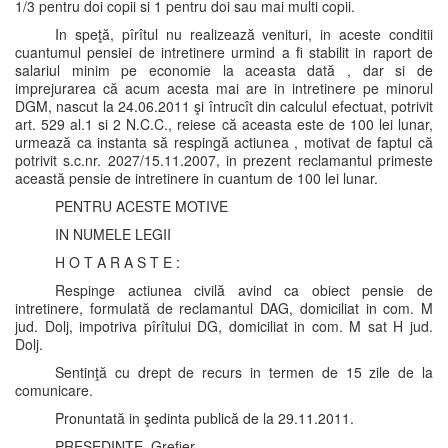
1/3 pentru doi copii si 1 pentru doi sau mai multi copii.
In speţă, pîrîtul nu realizează venituri, in aceste conditii
cuantumul pensiei de intretinere urmind a fi stabilit in raport de
salariul minim pe economie la aceasta dată , dar si de
imprejurarea că acum acesta mai are in intretinere pe minorul
DGM, nascut la 24.06.2011 şi întrucît din calculul efectuat, potrivit
art. 529 al.1 si 2 N.C.C., reiese că aceasta este de 100 lei lunar,
urmează ca instanta să respingă actiunea , motivat de faptul că
potrivit s.c.nr. 2027/15.11.2007, in prezent reclamantul primeste
această pensie de intretinere in cuantum de 100 lei lunar.
PENTRU ACESTE MOTIVE
IN NUMELE LEGII
H O T A R A S T E :
Respinge actiunea civilă avind ca obiect pensie de
intretinere, formulată de reclamantul DAG, domiciliat in com. M
jud. Dolj, impotriva pîrîtului DG, domiciliat in com. M sat H jud.
Dolj.
Sentinţă cu drept de recurs in termen de 15 zile de la
comunicare.
Pronuntată in şedinta publică de la 29.11.2011.
PREŞEDINTE, Grefier,