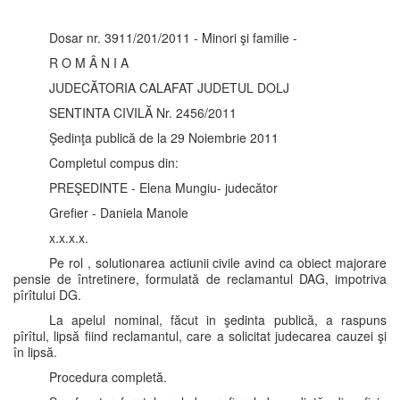
Dosar nr. 3911/201/2011 - Minori şi familie -
R O M Â N I A
JUDECĂTORIA CALAFAT JUDETUL DOLJ
SENTINTA CIVILĂ Nr. 2456/2011
Şedinţa publică de la 29 Noiembrie 2011
Completul compus din:
PREŞEDINTE - Elena Mungiu- judecător
Grefier - Daniela Manole
x.x.x.x.
Pe rol , solutionarea actiunii civile avind ca obiect majorare
pensie de întretinere, formulată de reclamantul DAG, impotriva
pîrîtului DG.
La apelul nominal, făcut in şedinta publică, a raspuns
pîrîtul, lipsă fiind reclamantul, care a solicitat judecarea cauzei şi
în lipsă.
Procedura completă.