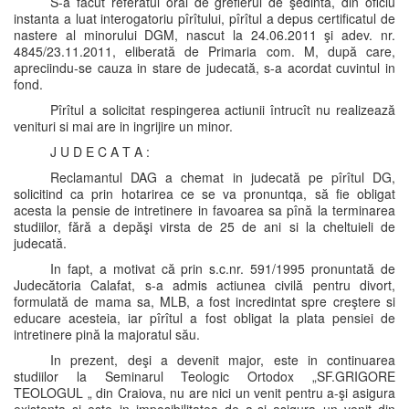
S-a facut referatul oral de grefierul de şedintă, din oficiu
instanta a luat interogatoriu pîrîtului, pîrîtul a depus certificatul de
nastere al minorului DGM, nascut la 24.06.2011 şi adev. nr.
4845/23.11.2011, eliberată de Primaria com. M, după care,
apreciindu-se cauza in stare de judecată, s-a acordat cuvintul in
fond.
Pîrîtul a solicitat respingerea actiunii întrucît nu realizează
venituri si mai are in ingrijire un minor.
J U D E C A T A :
Reclamantul DAG a chemat in judecată pe pîrîtul DG,
solicitind ca prin hotarirea ce se va pronuntqa, să fie obligat
acesta la pensie de intretinere in favoarea sa pînă la terminarea
studiilor, fără a depăşi virsta de 25 de ani si la cheltuieli de
judecată.
In fapt, a motivat că prin s.c.nr. 591/1995 pronuntată de
Judecătoria Calafat, s-a admis actiunea civilă pentru divort,
formulată de mama sa, MLB, a fost incredintat spre creştere si
educare acesteia, iar pîrîtul a fost obligat la plata pensiei de
intretinere pină la majoratul său.
In prezent, deşi a devenit major, este in continuarea
studiilor la Seminarul Teologic Ortodox „SF.GRIGORE
TEOLOGUL „ din Craiova, nu are nici un venit pentru a-şi asigura