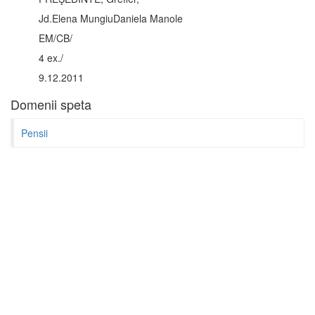
Jd.Elena MungiuDaniela Manole
EM/CB/
4 ex./
9.12.2011
Domenii speta
Pensii