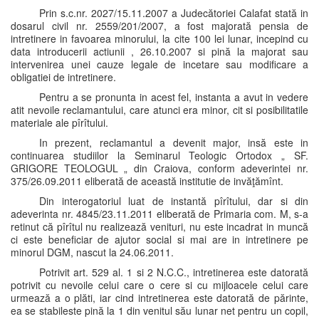
Prin s.c.nr. 2027/15.11.2007 a Judecătoriei Calafat stată in
dosarul civil nr. 2559/201/2007, a fost majorată pensia de
intretinere in favoarea minorului, la cite 100 lei lunar, incepind cu
data introducerii actiunii , 26.10.2007 si pină la majorat sau
intervenirea unei cauze legale de incetare sau modificare a
obligatiei de intretinere.
Pentru a se pronunta in acest fel, instanta a avut in vedere
atit nevoile reclamantului, care atunci era minor, cit si posibilitatile
materiale ale pîrîtului.
In prezent, reclamantul a devenit major, insă este in
continuarea studiilor la Seminarul Teologic Ortodox „ SF.
GRIGORE TEOLOGUL „ din Craiova, conform adeverintei nr.
375/26.09.2011 eliberată de această institutie de invăţămînt.
Din interogatoriul luat de instantă pîrîtului, dar si din
adeverinta nr. 4845/23.11.2011 eliberată de Primaria com. M, s-a
retinut că pîrîtul nu realizează venituri, nu este incadrat in muncă
ci este beneficiar de ajutor social si mai are in intretinere pe
minorul DGM, nascut la 24.06.2011.
Potrivit art. 529 al. 1 si 2 N.C.C., intretinerea este datorată
potrivit cu nevoile celui care o cere si cu mijloacele celui care
urmează a o plăti, iar cind intretinerea este datorată de părinte,
ea se stabileste pină la 1 din venitul său lunar net pentru un copil,