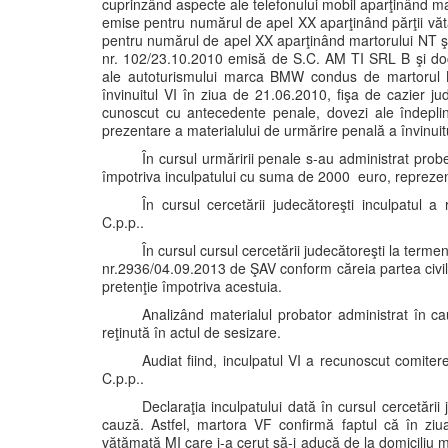
cuprinzând aspecte ale telefonului mobil aparţinând mar
emise pentru numărul de apel XX aparţinând părţii văt
pentru numărul de apel XX aparţinând martorului NT ş
nr. 102/23.10.2010 emisă de S.C. AM TI SRL B şi doc
ale autoturismului marca BMW condus de martorul 
învinuitul VI în ziua de 21.06.2010, fişa de cazier jud
cunoscut cu antecedente penale, dovezi ale îndeplinir
prezentare a materialului de urmărire penală a învinuitu
În cursul urmăririi penale s-au administrat probe
împotriva inculpatului cu suma de 2000 euro, repreze
În cursul cercetării judecătoreşti inculpatul 
C.p.p..
În cursul cursul cercetării judecătoreşti la term
nr.2936/04.09.2013 de ŞAV conform căreia partea civilă
pretenţie împotriva acestuia.
Analizând materialul probator administrat în ca
reţinută în actul de sesizare.
Audiat fiind, inculpatul VI a recunoscut comiter
C.p.p..
Declaraţia inculpatului dată în cursul cercetări
cauză. Astfel, martora VF confirmă faptul că în ziu
vătămată MI care i-a cerut să-i aducă de la domiciliu m