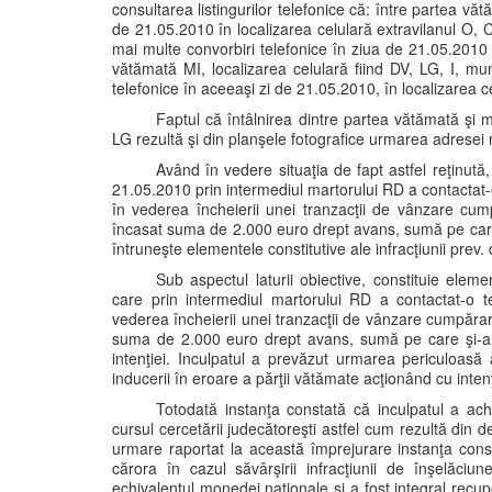
consultarea listingurilor telefonice că: între partea vă
de 21.05.2010 în localizarea celulară extravilanul O, C
mai multe convorbiri telefonice în ziua de 21.05.2010 
vătămată MI, localizarea celulară fiind DV, LG, I, mu
telefonice în aceeaşi zi de 21.05.2010, în localizarea c
Faptul că întâlnirea dintre partea vătămată şi 
LG rezultă şi din planşele fotografice urmarea adresei
Având în vedere situaţia de fapt astfel reţinută,
21.05.2010 prin intermediul martorului RD a contactat
în vederea încheierii unei tranzacţii de vânzare cum
încasat suma de 2.000 euro drept avans, sumă pe care 
întruneşte elementele constitutive ale infracţiunii prev. 
Sub aspectul laturii obiective, constituie elemen
care prin intermediul martorului RD a contactat-o t
vederea încheierii unei tranzacţii de vânzare cumpărar
suma de 2.000 euro drept avans, sumă pe care şi-a în
intenţiei. Inculpatul a prevăzut urmarea periculoasă 
inducerii în eroare a părţii vătămate acţionând cu intenţ
Totodată instanţa constată că inculpatul a achi
cursul cercetării judecătoreşti astfel cum rezultă din
urmare raportat la această împrejurare instanţa consta
cărora în cazul săvârşirii infracţiunii de înşelăci
echivalentul monedei naţionale şi a fost integral recupe