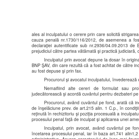
ales al inculpatului o cerere prin care solicită strigar
cauza penală nr.1730/116/2012, de asemenea a fost
declaraţiei autentificate sub nr.2936/04.09.2013 de 
prejudiciul către partea vătămată şi practică judiciară,
Inculpatul prin avocat depune la dosar în origina
BNP ŞAV, din care rezultă că a fost achitat de către inc
au fost depuse şi prin fax.
Procurorul şi avocatul inculpatului, învederează 
Nemaifiind alte cereri de formulat sau pro
judecătorească şi acordă cuvântul pentru dezbateri pe
Procurorul, având cuvântul pe fond, arată că incu
de înşelăciune prev. de art.215 alin. 1 C.p., în condiţ
reţinută în rechizitoriu şi poziţia procesuală a inculpatul
procesului penal faţă de inculpat şi aplicarea unei ame
Inculpatul, prin avocat, având cuvântul pe fond 
încetarea procesului penal, iar în baza art.741 alin1,2