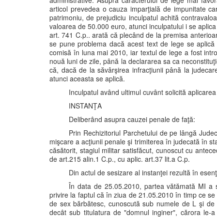
administrative. Asupra caracterului de lege mai favora
articol prevedea o cauza imparţială de impunitate car
patrimoniu, de prejudiciu inculpatul achită contravaloa
valoarea de 50.000 euro, atunci inculpatului i se aplica 
art. 741 C.p.. arată că plecând de la premisa anterioa
se pune problema dacă acest text de lege se aplică si
comisă în luna mai 2010, iar textul de lege a fost int
nouă luni de zile, până la declararea sa ca neconstituţ
că, dacă de la săvârşirea infracţiunii până la judecar
atunci aceasta se aplică.
Inculpatul având ultimul cuvânt solicită aplicarea 
INSTANŢA
Deliberând asupra cauzei penale de faţă:
Prin Rechizitoriul Parchetului de pe lângă Jud
mişcare a acţiunii penale şi trimiterea în judecată în sta
căsătorit, stagiul militar satisfăcut, cunoscut cu antec
de art.215 alin.1 C.p., cu aplic. art.37 lit.a C.p.
Din actul de sesizare al instanţei rezultă în esen
În data de 25.05.2010, partea vătămată MI a se
privire la faptul că în ziua de 21.05.2010 în timp ce se
de sex bărbătesc, cunoscută sub numele de L şi de 
decât sub titulatura de "domnul inginer", cărora l