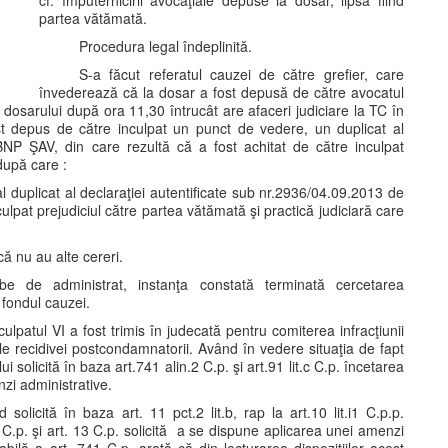
cf. împuternicirii avocaţiale depuse la dosar, lipsă fiind
partea vătămată.
Procedura legal îndeplinită.
S-a făcut referatul cauzei de către grefier, care
învederează că la dosar a fost depusă de către avocatul
ea dosarului după ora 11,30 întrucât are afaceri judiciare la TC în
 depus de către inculpat un punct de vedere, un duplicat al
BNP ŞAV, din care rezultă că a fost achitat de către inculpat
 după care :
l duplicat al declaraţiei autentificate sub nr.2936/04.09.2013 de
ulpat prejudiciul către partea vătămată şi practică judiciară care
că nu au alte cereri.
be de administrat, instanţa constată terminată cercetarea
 fondul cauzei.
lpatul VI a fost trimis în judecată pentru comiterea infracţiunii
iile recidivei postcondamnatorii. Având în vedere situaţia de fapt
ui solicită în baza art.741 alin.2 C.p. şi art.91 lit.c C.p. încetarea
nzi administrative.
solicită în baza art. 11 pct.2 lit.b, rap la art.10 lit.i1 C.p.p.
 C.p. şi art. 13 C.p. solicită a se dispune aplicarea unei amenzi