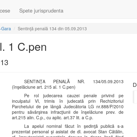
cese
Spete jurisprudenta
u-Gara
Sentinţă penală 134 din 05.09.2013
l. 1 C.pen
013
SENTINŢA PENALĂ NR. 134/05.09.2013
D
(înşelăciune art. 215 al. 1 C.pen)
Pe rol judecarea cauzei penale privind pe
inculpatul VI, trimis în judecată prin Rechizitoriul
Parchetului de pe lângă Judecătoria LG nr.888/P/2010
pentru săvârşirea infracţiunii de înşelăciune prev. de
art.215 alin. C.p., cu aplic. art.37 lit. a C.p.
La apelul nominal făcut în şedinţă publică s-a
prezentat personal şi asistat de dl. avocat Stan Cătălin,