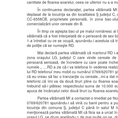
cantitate de floarea-soarelui, ceea ce ulterior nu s-a m
În continuarea declaraţiei, partea vătămată MI
deplasat de la locuinţa sa din localitatea Ş judeţul C
CC-6558CB, proprietate personală, în zona bac-ului
comercializării unor cereale din B.
În timp ce aştepta bac-ul pe malul românesc al D 
vătămată că a fost interpelată de o persoană de sex b
1-a întrebat cu ce se ocupă, spunându-i acestuia că tr
de poliţie că se numeşte RD.
Mai declară partea vătămată că martorul RD i-a 
zona oraşului LG, judeţul C care vinde cereale de 
persoană serioasă, de încredere cu care poate încheia
numele „ ....RD a zis că-i va telefona în vederea realiză
lui RD telefonul meu mobil cu numărul 0769/620781 ş
că eu vreau să fac o tranzacţie cu cereale...mi-a dat mi
telefonic că îmi va da două tiruri pline cu floarea soa
trebuind să-i plătesc respectivului suma de 10.000 eu
apuca de încărcatul celor două tiruri cu floarea-soarelui.
Partea vătămată MI a contactat-o imediat pe fii
0769/620781 spunându-i să vină cu banii pentru a pute
locuinţa din comuna Ş, judeţul C până în satul M îns
menţionează partea vătămată MI că fiica sa a urcat în
oraşul LG, pe drum apelându-1 de mai multe ori pe „dom