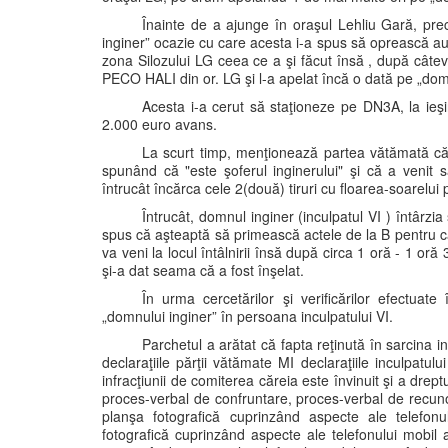
Înainte de a ajunge în oraşul Lehliu Gară, pr
inginer” ocazie cu care acesta i-a spus să oprească a
zona Silozului LG ceea ce a şi făcut însă , după câte
PECO HALI din or. LG şi l-a apelat încă o dată pe „dom
Acesta i-a cerut să staţioneze pe DN3A, la ieş
2.000 euro avans.
La scurt timp, menţionează partea vătămată c
spunând că "este şoferul inginerului" şi că a venit 
întrucât încărca cele 2(două) tiruri cu floarea-soarelui p
Întrucât, domnul inginer (inculpatul VI ) întârzi
spus că aşteaptă să primească actele de la B pentru că
va veni la locul întâlnirii însă după circa 1 oră - 1 or
şi-a dat seama că a fost înşelat.
În urma cercetărilor şi verificărilor efectuate
„domnului inginer” în persoana inculpatului VI.
Parchetul a arătat că fapta reţinută în sarcina 
declaraţiile părţii vătămate MI declaraţiile inculpatul
infracţiunii de comiterea căreia este învinuit şi a dre
proces-verbal de confruntare, proces-verbal de recuno
planşa fotografică cuprinzând aspecte ale telefonu
fotografică cuprinzând aspecte ale telefonului mobil 