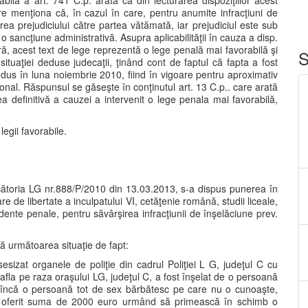
bilă a art. 741 C.p. arată că din lecturarea dispoziţiilor acest
e menţiona că, în cazul în care, pentru anumite infracţiuni de
rea prejudiciului către partea vătămată, iar prejudiciul este sub
o sancţiune administrativă. Asupra aplicabilităţii în cauza a disp.
ră, acest text de lege reprezentă o lege penală mai favorabilă şi
S
tuaţiei deduse judecaţii, ţinând cont de faptul că fapta a fost
rodus în luna noiembrie 2010, fiind în vigoare pentru aproximativ
ional. Răspunsul se găseşte în conţinutul art. 13 C.p.. care arată
ea definitivă a cauzei a intervenit o lege penala mai favorabilă,
legii favorabile.
ecătoria LG nr.888/P/2010 din 13.03.2013, s-a dispus punerea în
re de libertate a inculpatului VI, cetăţenie română, studii liceale,
edente penale, pentru săvârşirea infracţiunii de înşelăciune prev.
ţă următoarea situaţie de fapt:
sizat organele de poliţie din cadrul Poliţiei L G, judeţul C cu
 afla pe raza oraşului LG, judeţul C, a fost înşelat de o persoană
încă o persoană tot de sex bărbătesc pe care nu o cunoaşte,
e-a oferit suma de 2000 euro urmând să primească în schimb o