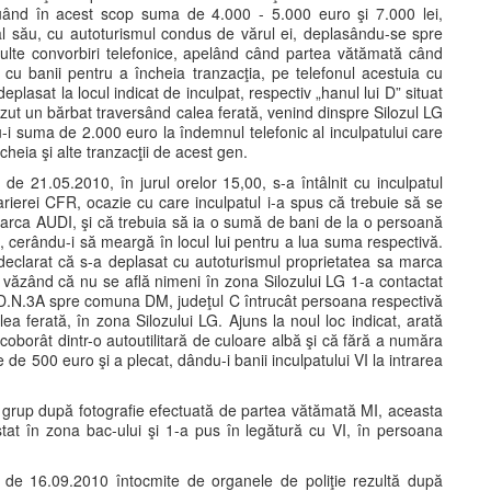
 luând în acest scop suma de 4.000 - 5.000 euro şi 7.000 lei,
l său, cu autoturismul condus de vărul ei, deplasându-se spre
ulte convorbiri telefonice, apelând când partea vătămată când
e cu banii pentru a încheia tranzacţia, pe telefonul acestuia cu
lasat la locul indicat de inculpat, respectiv „hanul lui D” situat
ăzut un bărbat traversând calea ferată, venind dinspre Silozul LG
-i suma de 2.000 euro la îndemnul telefonic al inculpatului care
heia şi alte tranzacţii de acest gen.
 21.05.2010, în jurul orelor 15,00, s-a întâlnit cu inculpatul
arierei CFR, ocazie cu care inculpatul i-a spus că trebuie să se
arca AUDI, şi că trebuia să ia o sumă de bani de la o persoană
ă, cerându-i să meargă în locul lui pentru a lua suma respectivă.
eclarat că s-a deplasat cu autoturismul proprietatea sa marca
ă văzând că nu se află nimeni în zona Silozului LG 1-a contactat
 D.N.3A spre comuna DM, judeţul C întrucât persoana respectivă
a ferată, în zona Silozului LG. Ajuns la noul loc indicat, arată
coborât dintr-o autoutilitară de culoare albă şi că fără a număra
e 500 euro şi a plecat, dându-i banii inculpatului VI la intrarea
n grup după fotografie efectuată de partea vătămată MI, aceasta
tat în zona bac-ului şi 1-a pus în legătură cu VI, în persoana
 de 16.09.2010 întocmite de organele de poliţie rezultă după