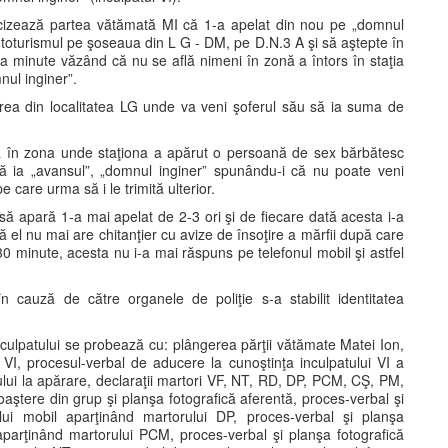
ecizează partea vătămată MI că 1-a apelat din nou pe „domnul
utoturismul pe şoseaua din L G - DM, pe D.N.3 A şi să aştepte în
va minute văzând că nu se află nimeni în zonă a întors în staţia
nul inginer”.
irea din localitatea LG unde va veni şoferul său să ia suma de
ă în zona unde staţiona a apărut o persoană de sex bărbătesc
să ia „avansul”, „domnul inginer” spunându-i că nu poate veni
e care urma să i le trimită ulterior.
a să apară 1-a mai apelat de 2-3 ori şi de fiecare dată acesta i-a
 el nu mai are chitanţier cu avize de însoţire a mărfii după care
ă 30 minute, acesta nu i-a mai răspuns pe telefonul mobil şi astfel
 în cauză de către organele de poliţie s-a stabilit identitatea
inculpatului se probează cu: plângerea părţii vătămate Matei Ion,
ui VI, procesul-verbal de aducere la cunoştinţa inculpatului VI a
ptului la apărare, declaraţii martori VF, NT, RD, DP, PCM, CŞ, PM,
aştere din grup şi planşa fotografică aferentă, proces-verbal şi
lui mobil aparţinând martorului DP, proces-verbal şi planşa
aparţinând martorului PCM, proces-verbal şi planşa fotografică