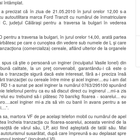
ai întâmplat.
 a precizat că în ziua de 21.05.2010 în jurul orelor 12,00 s-a
, cu autoutilitara marca Ford Tranzit cu numărul de înmatriculare
 C, judeţul Călăraşi pentru a traversa la bulgari în vederea
pentru a traversa la bulgari, în jurul orelor 14,00, arată partea
ărbătesc pe care o cunoştea din vedere sub numele de L şi care
anzacţiona (comercializa) cereale, aflând ulterior de la organele
spus că ştie o persoană un inginer (inculpatul Vasile Ionel) din
bună calitate, la un preţ convenabil, garantându-i că este o
 o tranzacţie sigură dacă este interesat, fără a-i preciza însă
rii tranzacţiei cu cereale între mine şi acel inginer....eu i-am dat
i RD 1-a sunat pe acel inginer la numărul 0763/295100 spunând
e telefonul pentru ca eu să discut direct cu inginerul ...mi-a zis
relui eu trebuind să-i plătesc 70 bani/kg floarea - soarelui... eu
ro....acel inginer mi-a zis să vin cu banii în avans pentru a se
...”.
ca sa, martora VF de pe acelaşi telefon mobil cu numărul de apel
a încheia tranzacţia cu floarea-soarelui, aceasta venind de la
oţită de vărul său, LP, aici fiind aşteptată de tatăl său. Mai
 autoturismul susarătat, după care împreună s-au deplasat spre
nul inginer” (inculpatul VI).