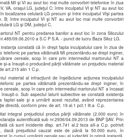
tămată MI şi VI au avut loc mai multe convorbiri telefonice în ziua
V, VA, oraşul LG, judeţul C; între inculpatul VI şi NT au avut loc
în localizarea celulară LG precum şi între inculpatul VIşi partea
n. B; între inculpatul VI şi NT au avut loc mai multe convorbiri
elulară LG şi DM, judeţul C.
martorul NT pentru predarea banilor a avut loc în zona Silozului
 nr.485/09.06.2010 a S.C P S.A. - punct de lucru Baza Siloz LG.
 instanţa constată că în drept fapta inculpatului care în ziua de
-o telefonic pe partea vătămată MI prezentându-se drept inginer,
părare cereale, scop în care prin intermediul martorului NT a
şi-a însuşit-o producând părţii vătămate un prejudiciu material
de art.215 alin 1 C.p.
tul material al infracţiunii de înşelăciune acţiunea inculpatului
elefonic pe partea vătămată prezentându-se drept inginer, în
e cereale, scop în care prin intermediul martorului NT a încasat
suşit-o. Sub aspectul laturii subiective se constată existenţa
a faptei sale şi a urmărit acest rezultat, având reprezentarea
ie directă, conform prev. de art. 19 al.1 pct.1 lit.a C.p.
tat integral prejudiciul produs părţii vătămate (2.000 euro) în
 declaraţia autentificată sub nr.2936/04.09.2013 de BNP ŞAV. Prin
tă că sunt incidente disp. art.741 al.2 teza aII-a C.p. potrivit
une, dacă prejudiciul cauzat este de până la 50.000 euro, în
rat în cursul urmăririi penale sau al judecăţii în primă instanţă,