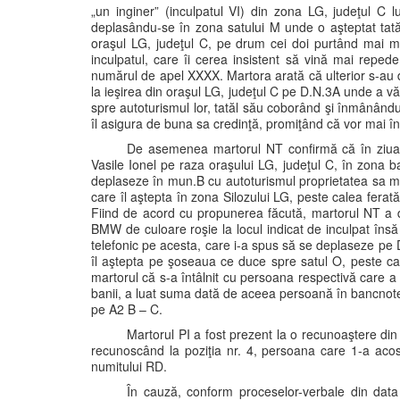
„un inginer” (inculpatul VI) din zona LG, judeţul C
deplasându-se în zona satului M unde o aşteptat tată
oraşul LG, judeţul C, pe drum cei doi purtând mai m
inculpatul, care îi cerea insistent să vină mai reped
numărul de apel XXXX. Martora arată că ulterior s-au dep
la ieşirea din oraşul LG, judeţul C pe D.N.3A unde a v
spre autoturismul lor, tatăl său coborând şi înmânându
îl asigura de buna sa credinţă, promiţând că vor mai înc
De asemenea martorul NT confirmă că în ziua de
Vasile Ionel pe raza oraşului LG, judeţul C, în zona b
deplaseze în mun.B cu autoturismul proprietatea sa m
care îl aştepta în zona Silozului LG, peste calea ferat
Fiind de acord cu propunerea făcută, martorul NT a d
BMW de culoare roşie la locul indicat de inculpat îns
telefonic pe acesta, care i-a spus să se deplaseze pe
îl aştepta pe şoseaua ce duce spre satul O, peste cale
martorul că s-a întâlnit cu persoana respectivă care a 
banii, a luat suma dată de aceea persoană în bancnote d
pe A2 B – C.
Martorul PI a fost prezent la o recunoaştere di
recunoscând la poziţia nr. 4, persoana care 1-a acos
numitului RD.
În cauză, conform proceselor-verbale din data