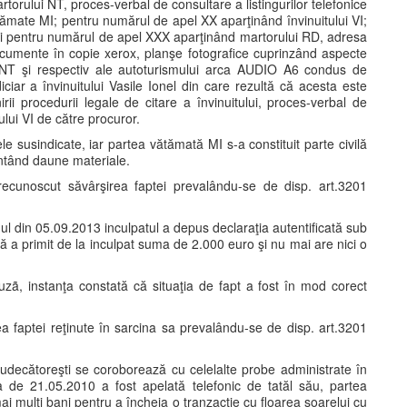
torului NT, proces-verbal de consultare a listingurilor telefonice
ămate MI; pentru numărul de apel XX aparţinând învinuitului VI;
i pentru numărul de apel XXX aparţinând martorului RD, adresa
umente în copie xerox, planşe fotografice cuprinzând aspecte
NT şi respectiv ale autoturismului arca AUDIO A6 condus de
iciar a învinuitului Vasile Ionel din care rezultă că acesta este
ii procedurii legale de citare a învinuitului, proces-verbal de
lui VI de către procuror.
le susindicate, iar partea vătămată MI s-a constituit parte civilă
ntând daune materiale.
a recunoscut săvârşirea faptei prevalându-se de disp. art.3201
enul din 05.09.2013 inculpatul a depus declaraţia autentificată sub
 a primit de la inculpat suma de 2.000 euro şi nu mai are nici o
uzã, instanţa constată că situaţia de fapt a fost în mod corect
ea faptei reţinute în sarcina sa prevalându-se de disp. art.3201
i judecătoreşti se coroborează cu celelalte probe administrate în
a de 21.05.2010 a fost apelată telefonic de tatăl său, partea
ai mulţi bani pentru a încheia o tranzacţie cu floarea soarelui cu