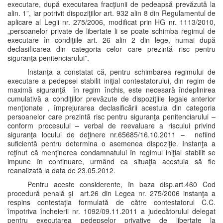
executare, după executarea fracţiunii de pedeapsă prevăzută la
alin. 1”, iar potrivit dispoziţiilor art. 932 alin 8 din Regulamentul de
aplicare al Legii nr. 275/2006, modificat prin HG nr. 1113/2010,
„persoanelor private de libertate li se poate schimba regimul de
executare în condiţiile art. 26 alin 2 din lege, numai după
declasificarea din categoria celor care prezintă risc pentru
siguranţa penitenciarului”.
Instanţa a constatat că, pentru schimbarea regimului de
executare a pedepsei stabilit iniţial contestatorului, din regim de
maximă siguranţă în regim închis, este necesară îndeplinirea
cumulativă a condiţiilor prevăzute de dispoziţiile legale anterior
menţionate , împrejurarea declasificării acestuia din categoria
persoanelor care prezintă risc pentru siguranţa penitenciarului –
conform procesului – verbal de reevaluare a riscului privind
siguranţa locului de deţinere nr.65685/16.10.2011 – nefiind
suficientă pentru determina o asemenea dispoziţie. Instanţa a
reţinut că menţinerea condamnatului în regimul iniţial stabilit se
impune în continuare, urmând ca situaţia acestuia să fie
reanalizată la data de 23.05.2012.
Pentru aceste considerente, în baza disp.art.460 Cod
procedură penală şi art.26 din Legea nr. 275/2006 instanţa a
respins contestaţia formulată de către contestatorul C.C.
împotriva încheierii nr. 1092/09.11.2011 a judecătorului delegat
pentru executarea pedepselor privative de libertate la