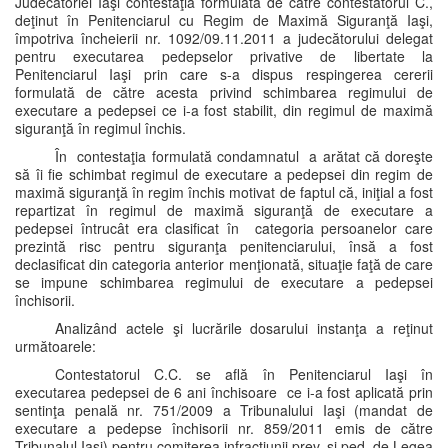
Judecătoriei Iaşi contestaţia formulată de către contestatorul C.,
deţinut în Penitenciarul cu Regim de Maximă Siguranţă Iaşi,
împotriva încheierii nr. 1092/09.11.2011 a judecătorului delegat
pentru executarea pedepselor privative de libertate la
Penitenciarul Iaşi prin care s-a dispus respingerea cererii
formulată de către acesta privind schimbarea regimului de
executare a pedepsei ce i-a fost stabilit, din regimul de maximă
siguranţă în regimul închis.
În contestaţia formulată condamnatul a arătat că doreşte
să îi fie schimbat regimul de executare a pedepsei din regim de
maximă siguranţă în regim închis motivat de faptul că, iniţial a fost
repartizat în regimul de maximă siguranţă de executare a
pedepsei întrucât era clasificat în categoria persoanelor care
prezintă risc pentru siguranţa penitenciarului, însă a fost
declasificat din categoria anterior menţionată, situaţie faţă de care
se impune schimbarea regimului de executare a pedepsei
închisorii.
Analizând actele şi lucrările dosarului instanţa a reţinut
următoarele:
Contestatorul C.C. se află în Penitenciarul Iaşi în
executarea pedepsei de 6 ani închisoare ce i-a fost aplicată prin
sentinţa penală nr. 751/2009 a Tribunalului Iaşi (mandat de
executare a pedepse închisorii nr. 859/2011 emis de către
Tribunalul Iaşi) pentru comiterea infracţiunii prev. şi ped. de Legea