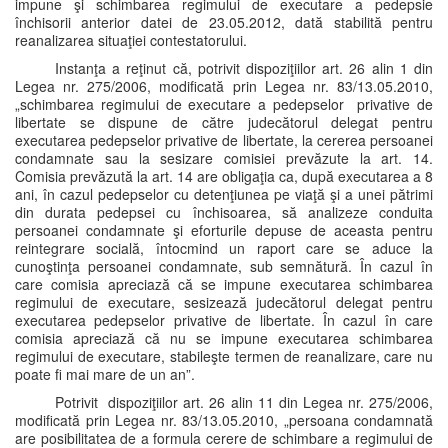
impune şi schimbarea regimului de executare a pedepsie
închisorii anterior datei de 23.05.2012, dată stabilită pentru
reanalizarea situaţiei contestatorului.
Instanţa a reţinut că, potrivit dispoziţiilor art. 26 alin 1 din
Legea nr. 275/2006, modificată prin Legea nr. 83/13.05.2010,
„schimbarea regimului de executare a pedepselor privative de
libertate se dispune de către judecătorul delegat pentru
executarea pedepselor privative de libertate, la cererea persoanei
condamnate sau la sesizare comisiei prevăzute la art. 14.
Comisia prevăzută la art. 14 are obligaţia ca, după executarea a 8
ani, în cazul pedepselor cu detenţiunea pe viaţă şi a unei pătrimi
din durata pedepsei cu închisoarea, să analizeze conduita
persoanei condamnate şi eforturile depuse de aceasta pentru
reintegrare socială, întocmind un raport care se aduce la
cunoştinţa persoanei condamnate, sub semnătură. În cazul în
care comisia apreciază că se impune executarea schimbarea
regimului de executare, sesizează judecătorul delegat pentru
executarea pedepselor privative de libertate. În cazul în care
comisia apreciază că nu se impune executarea schimbarea
regimului de executare, stabileşte termen de reanalizare, care nu
poate fi mai mare de un an”.
Potrivit dispoziţiilor art. 26 alin 11 din Legea nr. 275/2006,
modificată prin Legea nr. 83/13.05.2010, „persoana condamnată
are posibilitatea de a formula cerere de schimbare a regimului de