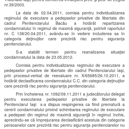
nr.39/2003.
La data de 02.04.2011, comisia pentru individualizarea
regimului de executare a pedepselor privative de libertate din
cadrul Penitenciarului Bacău a hotărât repartizarea
condamnatului în regimul de maximă siguranţă, potrivit raportului
nr. C 138/20.04.2011, avându-se în vedere includerea sa în
categoria deţinuţilor care prezintă risc pentru siguranţa
penitenciarului.
S-a stabilit termen pentru reanalizarea situaţiei
condamnatului la data de 23.05.2012.
Comisia pentru individualizarea regimului de executare a
pedepselor privative de libertate din cadrul Penitenciarului Iaşi,
prin procesul-verbal de reevaluare nr. X/65685/26.10.2011, a
hotărât declasificarea condamnatului C.C. din categoria deţinuţilor
care prezintă risc pentru siguranţa penitenciarului.
Prin încheierea nr. 1092/09.11.2011 a judecătorului delegat
pentru executarea pedepselor privative de libertate la
Penitenciarul Iaşi s-a dispus respingerea ca fiind prematură a
cererii condamnatului privind schimbarea regimului de executare
a pedepsei din regimul de maximă siguranţă în regimul închis,
apreciindu-se că împrejurarea declasificării acestuia din categoria
persoanelor care prezintă risc pentru siguranţa penitenciarelor nu