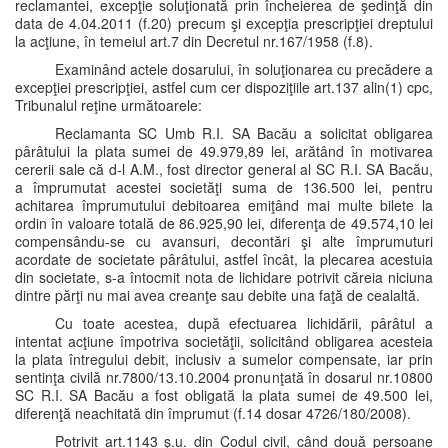
reclamantei, excepţie soluţionată prin încheierea de şedinţă din
data de 4.04.2011 (f.20) precum şi excepţia prescripţiei dreptului
la acţiune, în temeiul art.7 din Decretul nr.167/1958 (f.8).
Examinând actele dosarului, în soluţionarea cu precădere a
excepţiei prescripţiei, astfel cum cer dispoziţiile art.137 alin(1) cpc,
Tribunalul reţine următoarele:
Reclamanta SC Umb R.I. SA Bacău a solicitat obligarea
pârâtului la plata sumei de 49.979,89 lei, arătând în motivarea
cererii sale că d-l A.M., fost director general al SC R.I. SA Bacău,
a împrumutat acestei societăţi suma de 136.500 lei, pentru
achitarea împrumutului debitoarea emiţând mai multe bilete la
ordin în valoare totală de 86.925,90 lei, diferenţa de 49.574,10 lei
compensându-se cu avansuri, decontări şi alte împrumuturi
acordate de societate pârâtului, astfel încât, la plecarea acestuia
din societate, s-a întocmit nota de lichidare potrivit căreia niciuna
dintre părţi nu mai avea creanţe sau debite una faţă de cealaltă.
Cu toate acestea, după efectuarea lichidării, pârâtul a
intentat acţiune împotriva societăţii, solicitând obligarea acesteia
la plata întregului debit, inclusiv a sumelor compensate, iar prin
sentinţa civilă nr.7800/13.10.2004 pronunţată în dosarul nr.10800
SC R.I. SA Bacău a fost obligată la plata sumei de 49.500 lei,
diferenţă neachitată din împrumut (f.14 dosar 4726/180/2008).
Potrivit art.1143 ş.u. din Codul civil, când două persoane