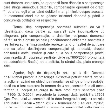
sunt datoare una alteia, se operează între dânsele o compensaţie
care stinge amândouă datoriile, compensaţiile operând de drept,
în puterea legii chiar când debitorii n-ar şti nimic despre aceasta,
în momentul când ele se găsesc existând deodată şi până la
concurenţa cotităţilor lor respective
Totuşi, deşi compensaţia operează automat, ea va fi
(desfiinţată), dacă părţile au săvârşit acte incompatibile cu
stingerea, prin compensaţie, a datoriilor reciproce, demersul
pârâtului de a obţine pe cale judecătorească obligarea societăţii la
restituirea sumei împrumutate reprezentând un astfel de act care
are ca efect desfiinţarea compensaţiei şi, totodată, dreptul
debitorului astfel urmărit şi care nu a opus compensaţia (astfel
cum rezultă din cuprinsul sentinţei civile nr.7800/2004 pronunţată
de Judecătoria Bacău), de a solicita, la rândul său, plata creanţei
sale.
Aşadar, faţă de dispoziţiile art.1 şi 3 din Decretul
nr.167/1958 privitor la prescripţia extinctivă potrivit cărora dreptul
la acţiune, având un obiect patrimonial, se stinge prin prescripţie,
dacă nu a fost exercitat în termen de 3 ani, considerând că acest
termen a început să curgă la data pronunţării sentinţei civile
nr.7800/13.10.2004, executorie la aceeaşi dată, potrivit art.7208
Cpc, Tribunalul va constata că la data înregistrării acţiunii pe rolul
Tribunalului Bacău – 22.11.2007 - termenul de 3 ani era împlinit,
motiv pentru care, admiţând excepţia prescripţiei extinctive va