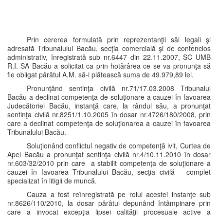
Prin cererea formulată prin reprezentanţii săi legali şi
adresată Tribunalului Bacău, secţia comercială şi de contencios
administrativ, înregistrată sub nr.6447 din 22.11.2007, SC UMB
R.I. SA Bacău a solicitat ca prin hotărârea ce se va pronunţa să
fie obligat pârâtul A.M. să-i plătească suma de 49.979,89 lei.
Pronunţând sentinţa civilă nr.71/17.03.2008 Tribunalul
Bacău a declinat competenţa de soluţionare a cauzei în favoarea
Judecătoriei Bacău, instanţă care, la rândul său, a pronunţat
sentinţa civilă nr.8251/1.10.2005 în dosar nr.4726/180/2008, prin
care a declinat competenţa de soluţionarea a cauzei în favoarea
Tribunalului Bacău.
Soluţionând conflictul negativ de competenţă ivit, Curtea de
Apel Bacău a pronunţat sentinţa civilă nr.4/10.11.2010 în dosar
nr.603/32/2010 prin care a stabilit competenţa de soluţionare a
cauzei în favoarea Tribunalului Bacău, secţia civilă – complet
specializat în litigii de muncă.
Cauza a fost reînregistrată pe rolul acestei instanţe sub
nr.8626/110/2010, la dosar pârâtul depunând întâmpinare prin
care a invocat excepţia lipsei calităţii procesuale active a