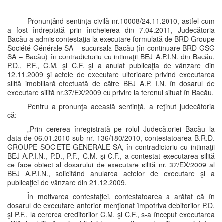
Pronunţând sentinţa civilă nr.10008/24.11.2010, astfel cum
a fost îndreptată prin încheierea din 7.04.2011, Judecătoria
Bacău a admis contestaţia la executare formulată de BRD Groupe
Société Générale SA – sucursala Bacău (în continuare BRD GSG
SA – Bacău) în contradictoriu cu intimaţii BEJ A.P.I.N. din Bacău,
P.D., P.F., C.M. şi C.F. şi a anulat publicaţia de vânzare din
12.11.2009 şi actele de executare ulterioare privind executarea
silită imobiliară efectuată de către BEJ A.P. I.N. în dosarul de
executare silită nr.37/EX/2009 cu privire la terenul situat în Bacău.
Pentru a pronunţa această sentinţă, a reţinut judecătoria
că:
„Prin cererea înregistrată pe rolul Judecătoriei Bacău la
data de 06.01.2010 sub nr. 136/180/2010, contestatoarea B.R.D.
GROUPE SOCIETE GENERALE SA, în contradictoriu cu intimaţii
BEJ A.P.I.N., P.D., P.F., C.M. şi C.F., a contestat executarea silită
ce face obiect al dosarului de executare silită nr. 37/EX/2009 al
BEJ A.P.I.N., solicitând anularea actelor de executare şi a
publicaţiei de vânzare din 21.12.2009.
În motivarea contestaţiei, contestatoarea a arătat că în
dosarul de executare anterior menţionat împotriva debitorilor P.D.
şi P.F., la cererea creditorilor C.M. şi C.F., s-a început executarea