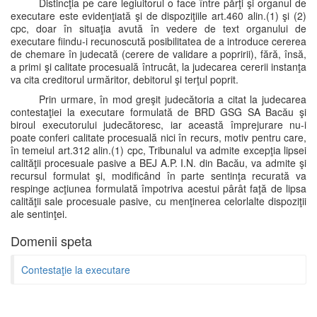
Distincţia pe care legiuitorul o face între părţi şi organul de
executare este evidenţiată şi de dispoziţiile art.460 alin.(1) şi (2)
cpc, doar în situaţia avută în vedere de text organului de
executare fiindu-i recunoscută posibilitatea de a introduce cererea
de chemare în judecată (cerere de validare a popririi), fără, însă,
a primi şi calitate procesuală întrucât, la judecarea cererii instanţa
va cita creditorul urmăritor, debitorul şi terţul poprit.
Prin urmare, în mod greşit judecătoria a citat la judecarea
contestaţiei la executare formulată de BRD GSG SA Bacău şi
biroul executorului judecătoresc, iar această împrejurare nu-i
poate conferi calitate procesuală nici în recurs, motiv pentru care,
în temeiul art.312 alin.(1) cpc, Tribunalul va admite excepţia lipsei
calităţii procesuale pasive a BEJ A.P. I.N. din Bacău, va admite şi
recursul formulat şi, modificând în parte sentinţa recurată va
respinge acţiunea formulată împotriva acestui pârât faţă de lipsa
calităţii sale procesuale pasive, cu menţinerea celorlalte dispoziţii
ale sentinţei.
Domenii speta
Contestaţie la executare