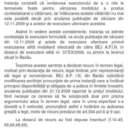
instanţa constată că omisiunea executorului de a o cita la
termenele fixate pentru vânzarea imobilului a produs
contestatoarei o vătămare, iar înlăturarea acestei vătămări nu mai
este posibilă decât prin anularea publicaţiei de vânzare din
12.11.2009 şi a actelor de executare ulterioare acesteia.
Având în vedere aceste considerente, instanţa va admite
contestaţia la executare formulată, va anula publicaţia de vânzare
din 12.11.2009 şi actele de executare ulterioare privind
executarea silită imobiliară efectuată de către BEJ A.P.I.N. în
dosarul de executare silită nr. 37/EX/2009, cu privire la terenul
situat în Bacău.
Împotriva acestei sentinţe a declarat recurs în termen legal,
motivat prin declaraţia de recurs, legal timbrat, prin reprezentanţii
săi legal şi convenţional, BEJ A.P. I.N. din Bacău solicitând
modificarea sentinţei pronunţate de prima instanţă care a încălcat
principiul disponibilităţii şi obligaţia de a judeca în limitele învestirii,
anularea publicaţiei din 21.12.2009 raportat la preţul imobilului,
fiind necesar ca cererea să fie soluţionată doar prin prisma
argumentului adus în termen legal, care în urma expertizei s-a
dovedit a fi nefondat, pronunţând astfel o hotărâre cu aplicarea
greşită a legii, motiv de recurs prevăzut de art.304 pct.6 şi 9 cpc.
La dosarul de recurs au fost depuse înscrisuri (f.10-45,
65,66,68,69).