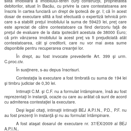
silită imobiliară a imobilului-teren curţi construcţii, proprietatea
debitorilor, situat în Bacău, cu privire la care contestatoarea are
înscris în cartea funciară un drept de ipotecă de gr. I; că în acest
dosar de executare silită a fost efectuată o expertiză tehnică prin
care s-a stabilit preţul imobilului la suma de 59423 lei, preţ care
este apreciat de către contestatoare ca fiind derizoriu faţă de
preţul de evaluare de la data ipotecării acestuia de 38000 Euro;
că prin vânzarea imobilului la acest preţ va fi prejudiciată atât
contestatoarea, cât şi creditorii, care nu vor mai avea sume
disponibile pentru recuperarea creanţei lor.
În drept, au fost invocate prevederile Art. 399 şi urm.
C.proc.civ.
În susţinere, s-au depus înscrisuri.
Contestaţia la executare a fost timbrată cu suma de 194 lei
şi timbru judiciar de 0,30 lei.
Intimaţii C.M. şi C.F. nu a formulat întâmpinare, însă au fost
reprezentaţi în instanţă, ocazie cu care au arătat că sunt de acord
cu admiterea contestaţiei la executare.
Deşi legal citaţi, intimaţii intimaţii BEJ A.P.I.N., P.D., P.F. nu
au fost prezenţi în instanţă şi nu au formulat întâmpinare.
A fost ataşat dosarul de executare nr. 37/EX/2009 al BEJ
A.P.I.N..