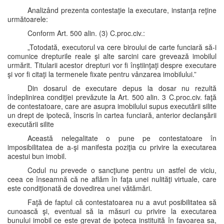
Analizând prezenta contestaţie la executare, instanţa reţine
următoarele:
Conform Art. 500 alin. (3) C.proc.civ.:
„Totodată, executorul va cere biroului de carte funciară să-i
comunice drepturile reale şi alte sarcini care grevează imobilul
urmărit. Titularii acestor drepturi vor fi înştiinţaţi despre executare
şi vor fi citaţi la termenele fixate pentru vânzarea imobilului.”
Din dosarul de executare depus la dosar nu rezultă
îndeplinirea condiţiei prevăzute la Art. 500 alin. 3 C.proc.civ. faţă
de contestatoare, care are asupra imobilului supus executării silite
un drept de ipotecă, înscris în cartea funciară, anterior declanşării
executării silite
Această nelegalitate o pune pe contestatoare în
imposibilitatea de a-şi manifesta poziţia cu privire la executarea
acestui bun imobil.
Codul nu prevede o sancţiune pentru un astfel de viciu,
ceea ce înseamnă că ne aflăm în faţa unei nulităţi virtuale, care
este condiţionată de dovedirea unei vătămări.
Faţă de faptul că contestatoarea nu a avut posibilitatea să
cunoască şi, eventual să ia măsuri cu privire la executarea
bunului imobil ce este grevat de ipoteca instituită în favoarea sa,