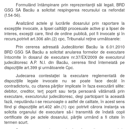
Formulând întâmpinare prin reprezentanţii săi legali, BRD
GSG SA Bacău a solicitat respingerea recursului ca nefondat
(f.54-56).
Analizând actele şi lucrările dosarului prin raportare la
excepţiile invocate, a lipsei calităţii procesuale active şi a lipsei de
interes, excepţii care, fiind de ordine publică, pot fi invocate şi în
recurs,potrivit art.306 alin.(2) cpc, Tribunalul reţine următoarele:
Prin cererea adresată Judecătoriei Bacău la 6.01.2010
BRD GSG SA Bacău a solicitat anularea formelor de executare
întocmite în dosarul de executare nr.37/EX/2009 de executorul
judecătoresc A.P. N.I. din Bacău, cererea fiind întemeiată pe
dispoziţiile art.399 şi următoarele Cpc.
Judecarea contestaţiei la executare reglementată de
dispoziţiile legale invocate nu se poate face decât în
contradictoriu, cu citarea părţilor implicate în faza executării silite:
debitor, creditor, terţ poprit sau terţa persoană vătămată prin
executare, executorului judecătoresc, deşi participant la această
fază, neputându-i-se recunoaşte o astfel de calitate, în acest sens
fiind şi dispoziţiile art.402 alin.(1) cpc potrivit cărora instanţa va
solicita organului de executare să-i transmită de îndată copii
certificate de pe actele dosarului, părţile urmând a fi citate în
termen scurt.