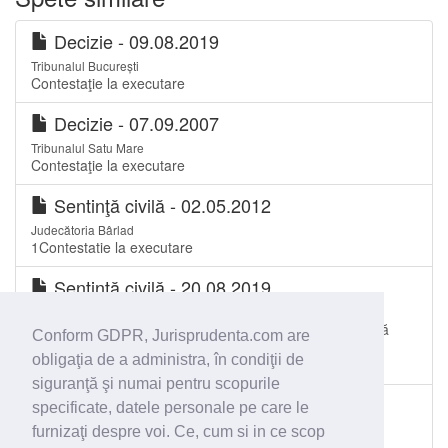
Decizie - 09.08.2019
Tribunalul București
Contestaţie la executare
Decizie - 07.09.2007
Tribunalul Satu Mare
Contestaţie la executare
Sentinţă civilă - 02.05.2012
Judecătoria Bârlad
1Contestatie la executare
Sentinţă civilă - 20.08.2019
Judecătoria Galați
Subsidiaritatea acțiunii în restituirea îmbogățirii fără justă
Conform GDPR, Jurisprudenta.com are
cauză față de contestația la executare pe care o putea
obligaţia de a administra, în condiţii de
formula persoana interesată.
siguranţă şi numai pentru scopurile
Sentinţă civilă - 23.02.2009
specificate, datele personale pe care le
Judecătoria Tulcea
furnizaţi despre voi. Ce, cum si in ce scop
Contestatie la executare