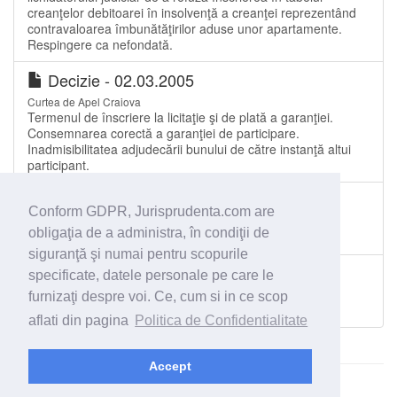
creanţelor debitoarei în insolvenţă a creanţei reprezentând
contravaloarea îmbunătăţirilor aduse unor apartamente.
Respingere ca nefondată.
Decizie - 02.03.2005
Curtea de Apel Craiova
Termenul de înscriere la licitaţie şi de plată a garanţiei.
Consemnarea corectă a garanţiei de participare.
Inadmisibilitatea adjudecării bunului de către instanţă altui
participant.
Sentinţă comercială - 21.01.2013
Conform GDPR, Jurisprudenta.com are
Tribunalul Gorj
obligaţia de a administra, în condiţii de
Procedura insolvenţei
siguranţă şi numai pentru scopurile
Sentinţă civilă - 21.06.2013
specificate, datele personale pe care le
Tribunalul Bacău
furnizaţi despre voi. Ce, cum si in ce scop
Faliment
aflati din pagina
Politica de Confidentialitate
Accept
© 2026 - Jurisprudenta.com -
Cautare
-
Termeni si conditii