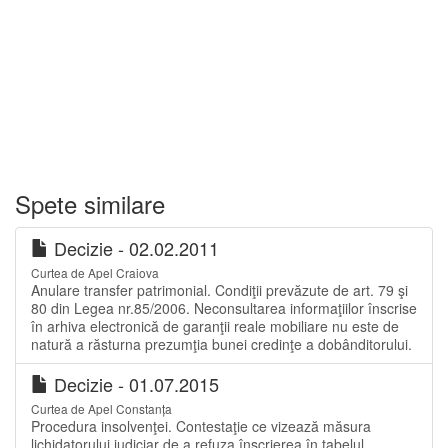
Spete similare
Decizie - 02.02.2011
Curtea de Apel Craiova
Anulare transfer patrimonial. Condiţii prevăzute de art. 79 şi
80 din Legea nr.85/2006. Neconsultarea informaţiilor înscrise
în arhiva electronică de garanţii reale mobiliare nu este de
natură a răsturna prezumţia bunei credinţe a dobânditorului.
Decizie - 01.07.2015
Curtea de Apel Constanța
Procedura insolvenţei. Contestaţie ce vizează măsura
lichidatorului judiciar de a refuza înscrierea în tabelul