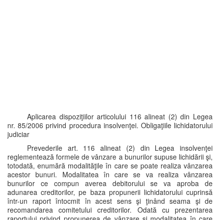
Aplicarea dispoziţiilor articolului 116 alineat (2) din Legea
nr. 85/2006 privind procedura insolvenţei. Obligaţiile lichidatorului
judiciar
Prevederile art. 116 alineat (2) din Legea insolvenţei
reglementează formele de vânzare a bunurilor supuse lichidării şi,
totodată, enumără modalităţile în care se poate realiza vânzarea
acestor bunuri. Modalitatea în care se va realiza vânzarea
bunurilor ce compun averea debitorului se va aproba de
adunarea creditorilor, pe baza propunerii lichidatorului cuprinsă
într-un raport întocmit în acest sens şi ţinând seama şi de
recomandarea comitetului creditorilor. Odată cu prezentarea
raportului privind propunerea de vânzare şi modalitatea în care