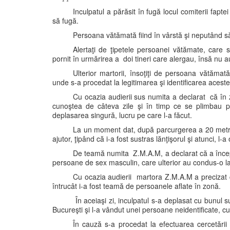
Inculpatul a părăsit în fugă locul comiterii fapt
să fugă.
Persoana vătămată fiind în vârstă şi neputând să 
Alertaţi de ţipetele persoanei vătămate, care st
pornit în urmărirea a doi tineri care alergau, însă nu 
Ulterior martorii, însoţiţi de persoana vătămat
unde s-a procedat la legitimarea şi identificarea aces
Cu ocazia audierii sus numita a declarat că în z
cunoştea de câteva zile şi în timp ce se plimbau pe
deplasarea singură, lucru pe care l-a făcut.
La un moment dat, după parcurgerea a 20 metri
ajutor, ţipând că i-a fost sustras lănţişorul şi atunci, l
De teamă numita Z.M.A.M, a declarat că a încep
persoane de sex masculin, care ulterior au condus-o la 
Cu ocazia audierii martora Z.M.A.M a precizat că
întrucât i-a fost teamă de persoanele aflate în zonă.
În aceiaşi zi, inculpatul s-a deplasat cu bunu
Bucureşti şi l-a vândut unei persoane neidentificate, c
În cauză s-a procedat la efectuarea cercetării l