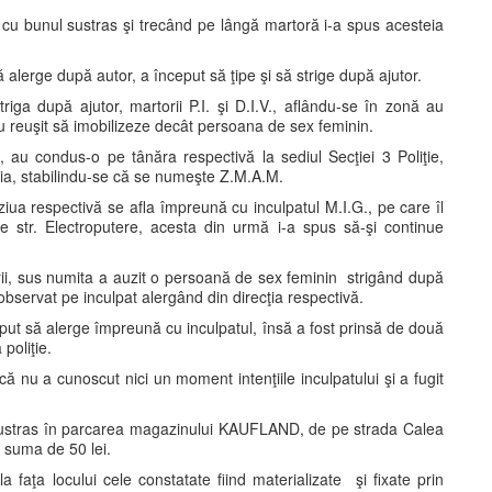
ei cu bunul sustras şi trecând pe lângă martoră i-a spus acesteia
alerge după autor, a început să ţipe şi să strige după ajutor.
riga după ajutor, martorii P.I. şi D.I.V., aflându-se în zonă au
au reuşit să imobilizeze decât persoana de sex feminin.
ă, au condus-o pe tânăra respectivă la sediul Secţiei 3 Poliţie,
teia, stabilindu-se că se numeşte Z.M.A.M.
iua respectivă se afla împreună cu inculpatul M.I.G., pe care îl
 str. Electroputere, acesta din urmă i-a spus să-şi continue
i, sus numita a auzit o persoană de sex feminin strigând după
-a observat pe inculpat alergând din direcţia respectivă.
ut să alerge împreună cu inculpatul, însă a fost prinsă de două
poliţie.
 nu a cunoscut nici un moment intenţiile inculpatului şi a fugit
l sustras în parcarea magazinului KAUFLAND, de pe strada Calea
u suma de 50 lei.
a faţa locului cele constatate fiind materializate şi fixate prin