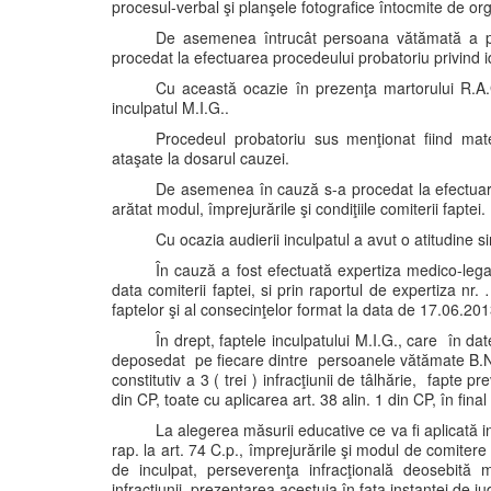
procesul-verbal şi planşele fotografice întocmite de org
De asemenea întrucât persoana vătămată a pre
procedat la efectuarea procedeului probatoriu privind id
Cu această ocazie în prezenţa martorului R.A.G
inculpatul M.I.G..
Procedeul probatoriu sus menţionat fiind mater
ataşate la dosarul cauzei.
De asemenea în cauză s-a procedat la efectuarea
arătat modul, împrejurările şi condiţiile comiterii faptei.
Cu ocazia audierii inculpatul a avut o atitudine 
În cauză a fost efectuată expertiza medico-legal
data comiterii faptei, si prin raportul de expertiza n
faptelor şi al consecinţelor format la data de 17.06.201
În drept, faptele inculpatului M.I.G., care în 
deposedat pe fiecare dintre persoanele vătămate B.N., 
constitutiv a 3 ( trei ) infracţiunii de tâlhărie, fapte p
din CP, toate cu aplicarea art. 38 alin. 1 din CP, în final
La alegerea măsurii educative ce va fi aplicată i
rap. la art. 74 C.p., împrejurările şi modul de comitere 
de inculpat, perseverenţa infracţională deosebită 
infracţiunii, prezentarea acestuia în faţa instanţei de j