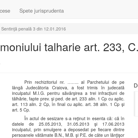
cese
Spete jurisprudenta
Sentinţă penală 3 din 12.01.2016
imoniului talharie art. 233, C
6
Prin rechizitoriul nr. …….. al Parchetului de pe
D
lângă Judecătoria Craiova, a fost trimis în judecată
inculpatul M.I.G. pentru săvârşirea a trei infracţiuni de
tâlhărie, fapte prev. şi ped. de art. 233 alin. 1 Cp cu aplic.
art. 113 alin. 2 Cp, în final cu aplic. art. 38 alin. 1 Cp şi
art. 5 Cp.
În actul de sesizare s-a reţinut in esenta că: că în
datele de 25.05.2013, 31.05.2013 şi 17.06.2013
inculpatul, prin smulgere a deposedat pe fiecare dintre
persoanele vătămate B.N., M.B. şi P.E. de câte un lănţişor