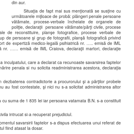
din aur.
Situaţia de fapt mai sus menţionată se susţine cu
următoarele mijloace de probă: plângeri penale persoane
vătămate, procese-verbale încheiate de organele de
poliţie, declaraţii persoane vătămate/părţi civile, procese
ale de reconstituire, planşe fotografice, procese verbale de
rup de persoane şi grup de fotografii, planşă fotografică privind
raport de expertiză medico-legală psihiatrică nr. ….. emisă de IML
că nr. …… emisă de IML Craiova, declaraţii martori, declaraţie
rea inculpatului, care a declarat ca recunoaste savarsirea faptelor
mărire penala si nu solicita readministrarea acestora, declaraţia
n dezbaterea contradictorie a procurorului şi a părţilor probele
 au fost contestate, şi nici nu s-a solicitat administrarea altor
la cu suma de 1 835 lei iar persoana vatamata B.N. s-a constituit
ila intrucat si-a recuperat prejudiciul.
omentul savarsirii faptelor s-a dispus efectuarea unui referat de
l fiind atasat la dosar.