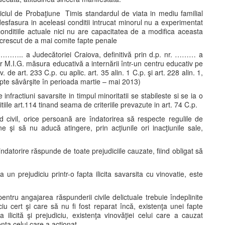
viciul de Probaţiune Timis standardul de viata in mediu familial
desfasura in aceleasi conditii intrucat minorul nu a experimentat
 conditiile actuale nici nu are capacitatea de a modifica aceasta
c crescut de a mai comite fapte penale
. ……….. a Judecătoriei Craiova, definitivă prin d.p. nr. ……… a
or M.I.G. măsura educativă a internării într-un centru educativ pe
 de art. 233 C.p. cu aplic. art. 35 alin. 1 C.p. şi art. 228 alin. 1,
 (fapte săvârşite în perioada martie – mai 2013)
 infractiuni savarsite in timpul minoritatii se stabileste si se ia o
iile art.114 tinand seama de criteriile prevazute in art. 74 C.p.
od civil, orice persoană are îndatorirea să respecte regulile de
 şi să nu aducă atingere, prin acţiunile ori inacţiunile sale,
datorire răspunde de toate prejudiciile cauzate, fiind obligat să
a un prejudiciu printr-o fapta ilicita savarsita cu vinovatie, este
entru angajarea răspunderii civile delictuale trebuie îndeplinite
ciu cert şi care să nu fi fost reparat încă, existenţa unei fapte
ta ilicită şi prejudiciu, existenţa vinovăţiei celui care a cauzat
nţa celui care a acţionat.