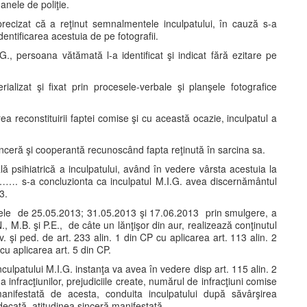
anele de poliţie.
cizat că a reţinut semnalmentele inculpatului, în cauză s-a
entificarea acestuia de pe fotografii.
., persoana vătămată l-a identificat şi indicat fără ezitare pe
ializat şi fixat prin procesele-verbale şi planşele fotografice
 reconstituirii faptei comise şi cu această ocazie, inculpatul a
sinceră şi cooperantă recunoscând fapta reţinută în sarcina sa.
ă psihiatrică a inculpatului, având în vedere vârsta acestuia la
r. ……. s-a concluzionta ca inculpatul M.I.G. avea discernământul
3.
datele de 25.05.2013; 31.05.2013 şi 17.06.2013 prin smulgere, a
M.B. şi P.E., de câte un lănţişor din aur, realizează conţinutul
rev. şi ped. de art. 233 alin. 1 din CP cu aplicarea art. 113 alin. 2
 cu aplicarea art. 5 din CP.
nculpatului M.I.G. instanţa va avea în vedere disp art. 115 alin. 2
a infracţiunilor, prejudiciile create, numărul de infracţiuni comise
manifestată de acesta, conduita inculpatului după săvârşirea
udecată, atitudinea sinceră manifestată.