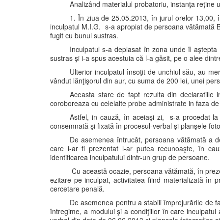
Analizând materialul probatoriu, instanţa reţine 
1. În ziua de 25.05.2013, în jurul orelor 13,00,
inculpatul M.I.G. s-a apropiat de persoana vătămată B.
fugit cu bunul sustras.
Inculpatul s-a deplasat în zona unde îl aştepta u
sustras şi i-a spus acestuia că l-a găsit, pe o alee dintr
Ulterior inculpatul însoţit de unchiul său, au m
vândut lănţişorul din aur, cu suma de 200 lei, unei per
Aceasta stare de fapt rezulta din declaratiile 
coroboreaza cu celelalte probe administrate in faza de
Astfel, in cauză, în aceiaşi zi, s-a procedat la 
consemnată şi fixată în procesul-verbal şi planşele foto
De asemenea întrucât, persoana vătămată a decl
care i-ar fi prezentat l-ar putea recunoaşte, în ca
identificarea inculpatului dintr-un grup de persoane.
Cu această ocazie, persoana vătămată, în prezenţ
ezitare pe inculpat, activitatea fiind materializată în
cercetare penală.
De asemenea pentru a stabili împrejurările de fap
întregime, a modului şi a condiţiilor în care inculpatul