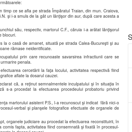
următoarele:
 în timp ce se afla pe strada Împăratul Traian, din mun. Craiova,
N. şi i-a smuls de la gât un lănţişor din aur, după care acesta a
nchiul său, respectiv, martorul C.F., căruia i-a arătat lănţişorul
S
e blocuri.
ers la o casă de amanet, situată pe strada Calea-Bucureşti şi au
soane rămase neidentificate.
incupatului prin care recunoaste savarsirea infractiunii care se
 urmarire penala.
efectuarea cercetării la faţa locului, activitatea respectivă fiind
grafice aflate la dosarul cauzei.
arat că, a reţinut semnalmentele inculpatului şi în situaţia în
uză s-a procedat la efectuarea procedeului probatoriu privind
a martorului asistent P.S., l-a recunoscut şi indicat fără nici-o
 procesul-verbal şi planşele fotografice efectuate de organele de
t, organele judiciare au procedat la efectuarea reconstituirii, în
 a comis fapta, activitatea fiind consemnată şi fixată în procesul-