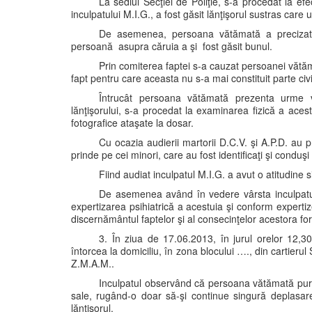
La sediul Secţiei de Poliţie, s-a procedat la ef
inculpatului M.I.G., a fost găsit lănţişorul sustras care 
De asemenea, persoana vătămată a precizat c
persoană asupra căruia a şi fost găsit bunul.
Prin comiterea faptei s-a cauzat persoanei vătăm
fapt pentru care aceasta nu s-a mai constituit parte civ
Întrucât persoana vătămată prezenta urme vi
lănţişorului, s-a procedat la examinarea fizică a aceste
fotografice ataşate la dosar.
Cu ocazia audierii martorii D.C.V. şi A.P.D. au p
prinde pe cei minori, care au fost identificaţi şi conduşi 
Fiind audiat inculpatul M.I.G. a avut o atitudine
De asemenea având în vedere vârsta inculpatulu
expertizarea psihiatrică a acestuia şi conform expert
discernământul faptelor şi al consecinţelor acestora fo
3. În ziua de 17.06.2013, în jurul orelor 12,3
întorcea la domiciliu, în zona blocului …., din cartierul
Z.M.A.M..
Inculpatul observând că persoana vătămată purta 
sale, rugând-o doar să-şi continue singură deplasar
lănţişorul.