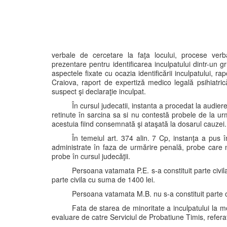
verbale de cercetare la faţa locului, procese verb
prezentare pentru identificarea inculpatului dintr-un g
aspectele fixate cu ocazia identificării inculpatului, 
Craiova, raport de expertiză medico legală psihiatri
suspect şi declaraţie inculpat.
În cursul judecatii, instanta a procedat la audie
retinute în sarcina sa si nu contestă probele de la ur
acestuia fiind consemnată şi ataşată la dosarul cauzei.
În temeiul art. 374 alin. 7 Cp, instanţa a pus î
administrate în faza de urmărire penală, probe care nu
probe în cursul judecăţii.
Persoana vatamata P.E. s-a constituit parte civi
parte civila cu suma de 1400 lei.
Persoana vatamata M.B. nu s-a constituit parte civ
Fata de starea de minoritate a inculpatului la m
evaluare de catre Serviciul de Probatiune Timis, referatu