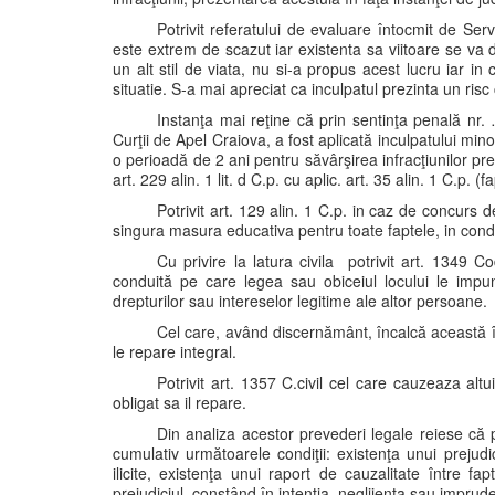
Potrivit referatului de evaluare întocmit de Ser
este extrem de scazut iar existenta sa viitoare se va 
un alt stil de viata, nu si-a propus acest lucru iar in
situatie. S-a mai apreciat ca inculpatul prezinta un ris
Instanţa mai reţine că prin sentinţa penală nr
Curţii de Apel Craiova, a fost aplicată inculpatului min
o perioadă de 2 ani pentru săvârşirea infracţiunilor prev.
art. 229 alin. 1 lit. d C.p. cu aplic. art. 35 alin. 1 C.p.
Potrivit art. 129 alin. 1 C.p. in caz de concurs de
singura masura educativa pentru toate faptele, in condit
Cu privire la latura civila potrivit art. 1349 C
conduită pe care legea sau obiceiul locului le impune
drepturilor sau intereselor legitime ale altor persoane.
Cel care, având discernământ, încalcă această în
le repare integral.
Potrivit art. 1357 C.civil cel care cauzeaza altui
obligat sa il repare.
Din analiza acestor prevederi legale reiese că p
cumulativ următoarele condiţii: existenţa unui prejudi
ilicite, existenţa unui raport de cauzalitate între fap
prejudiciul, constând în intenţia, neglijenţa sau imprude