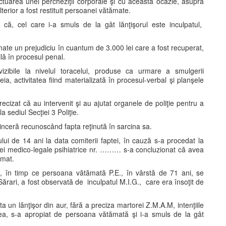
ectuarea unei percheziţii corporale şi cu această ocazie, asupra
ulterior a fost restituit persoanei vătămate.
ă, cel care i-a smuls de la gât lănţişorul este inculpatul,
ate un prejudiciu în cuantum de 3.000 lei care a fost recuperat,
ilă în procesul penal.
zibile la nivelul toracelui, produse ca urmare a smulgerii
ia, activitatea fiind materializată în procesul-verbal şi planşele
recizat că au intervenit şi au ajutat organele de poliţie pentru a
la sediul Secţiei 3 Poliţie.
 sinceră recunoscând fapta reţinută în sarcina sa.
i de 14 ani la data comiterii faptei, în cauză s-a procedat la
izei medico-legale psihiatrice nr. ……… s-a concluzionat că avea
rmat.
0, în timp ce persoana vătămată P.E., în vârstă de 71 ani, se
 Sărari, a fost observată de inculpatul M.I.G., care era însoţit de
un lănţişor din aur, fără a preciza martorei Z.M.A.M, intenţiile
ea, s-a apropiat de persoana vătămată şi i-a smuls de la gât