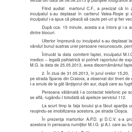
verbal din data de 06.06.2013 şi planşele fotografice a
Fiind audiat martorul C.F., a precizat că în 
inculpatul s-au deplasat în cartierul Valea-Roşie şi 
inculpatul i-a spus că pleacă să caute pet-uri şi fier v
După cca. 15 minute, acesta s-a întors şi i-a ar
dintre blocuri.
Ulterior împreună cu inculpatul s-au deplasat 
vândut bunul sustras unei persoane necunoscute, pent
Întrucât la data comiterii faptei, inculpatul M.
medico – legală psihiatrică si potrivit raportului de e
M.G. la data de 25.05.2013, avea discernământul faptel
2. În ziua de 31.05.2013, în jurul orelor 15,20
pe strada Spania din Craiova, a observat doi tineri de 
i-a smuls de la gât lănţişorul din aur, după care au fugit
Persoana vătămată l-a contactat telefonic pe so
se află, rugându-l totodată să apeleze serviciul 112.
La scurt timp la faţa locului şi-a făcut apariţia 
reuşindu-se imobilizarea acestora, pe strada Cloşca.
În prezenţa martorilor A.P.D. şi D.C.V. s-a pro
acestora în persoana numiţilor M.I.G. şi A.I. care au fos