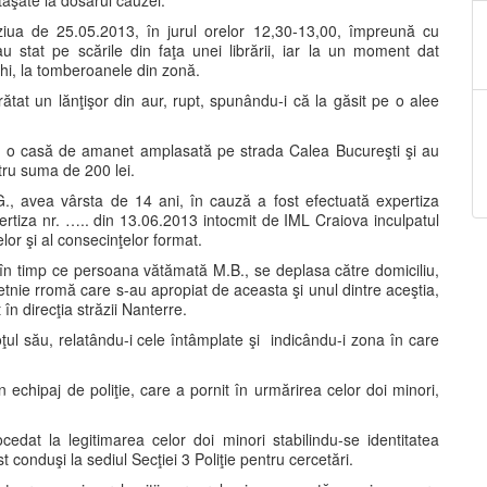
taşate la dosarul cauzei.
ziua de 25.05.2013, în jurul orelor 12,30-13,00, împreună cu
au stat pe scările din faţa unei librării, iar la un moment dat
echi, la tomberoanele din zonă.
ătat un lănţişor din aur, rupt, spunându-i că la găsit pe o alee
la o casă de amanet amplasată pe strada Calea Bucureşti şi au
ru suma de 200 lei.
I.G., avea vârsta de 14 ani, în cauză a fost efectuată expertiza
xpertiza nr. ….. din 13.06.2013 intocmit de IML Craiova inculpatul
or şi al consecinţelor format.
, în timp ce persoana vătămată M.B., se deplasa către domiciliu,
etnie rromă care s-au apropiat de aceasta şi unul dintre aceştia,
 în direcţia străzii Nanterre.
ţul său, relatându-i cele întâmplate şi indicându-i zona în care
un echipaj de poliţie, care a pornit în urmărirea celor doi minori,
cedat la legitimarea celor doi minori stabilindu-se identitatea
t conduşi la sediul Secţiei 3 Poliţie pentru cercetări.