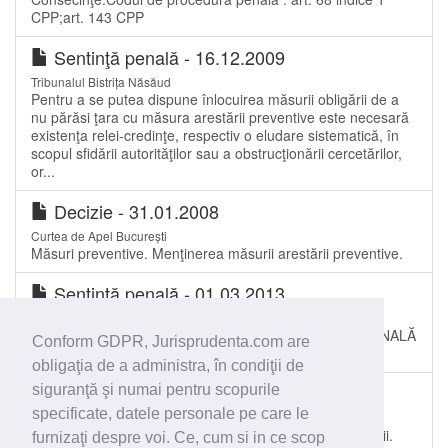
CPP;art. 143 CPP
Sentinţă penală - 16.12.2009
Tribunalul Bistrița Năsăud
Pentru a se putea dispune înlocuirea măsurii obligării de a
nu părăsi ţara cu măsura arestării preventive este necesară
existenţa relei-credinţe, respectiv o eludare sistematică, în
scopul sfidării autorităţilor sau a obstrucţionării cercetărilor,
or...
Decizie - 31.01.2008
Curtea de Apel București
Măsuri preventive. Menţinerea măsurii arestării preventive.
Sentinţă penală - 01.03.2013
Tribunalul Brașov
RECURS INLOCUIRE ART. 145 COD PROCEDURĂ PENALĂ
Conform GDPR, Jurisprudenta.com are
CU MASURA ARESTULUI PREVENTIV
obligaţia de a administra, în condiţii de
Decizie - 06.10.2008
siguranţă şi numai pentru scopurile
specificate, datele personale pe care le
Curtea de Apel Alba Iulia
Arestare preventivă. Înlocuirea măsurii în cursul judecăţii.
furnizaţi despre voi. Ce, cum si in ce scop