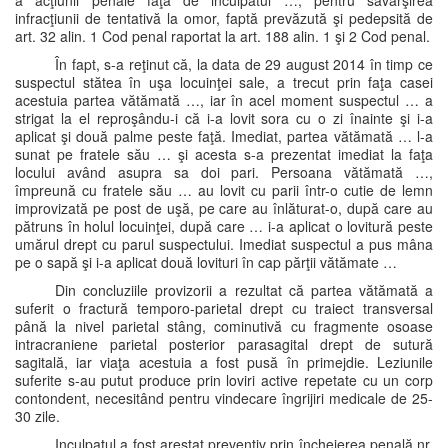
a acţiunii penale faţă de inculpatul …, pentru săvârşirea
infracţiunii de tentativă la omor, faptă prevăzută şi pedepsită de
art. 32 alin. 1 Cod penal raportat la art. 188 alin. 1 şi 2 Cod penal.
În fapt, s-a reţinut că, la data de 29 august 2014 în timp ce
suspectul stătea în uşa locuinţei sale, a trecut prin faţa casei
acestuia partea vătămată …, iar în acel moment suspectul … a
strigat la el reproşându-i că i-a lovit sora cu o zi înainte şi i-a
aplicat şi două palme peste faţă. Imediat, partea vătămată … l-a
sunat pe fratele său … şi acesta s-a prezentat imediat la faţa
locului având asupra sa doi pari. Persoana vătămată …,
împreună cu fratele său … au lovit cu parii într-o cutie de lemn
improvizată pe post de uşă, pe care au înlăturat-o, după care au
pătruns în holul locuinţei, după care … i-a aplicat o lovitură peste
umărul drept cu parul suspectului. Imediat suspectul a pus mâna
pe o sapă şi i-a aplicat două lovituri în cap părţii vătămate …
Din concluziile provizorii a rezultat că partea vătămată a
suferit o fractură temporo-parietal drept cu traiect transversal
până la nivel parietal stâng, cominutivă cu fragmente osoase
intracraniene parietal posterior parasagital drept de sutură
sagitală, iar viaţa acestuia a fost pusă în primejdie. Leziunile
suferite s-au putut produce prin loviri active repetate cu un corp
contondent, necesitând pentru vindecare îngrijiri medicale de 25-
30 zile.
Inculpatul a fost arestat preventiv prin încheierea penală nr.