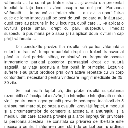
vătămată … l-a sunat pe fratele său … şi acesta s-a prezentat
imediat la faţa locului având asupra sa doi pari. Persoana
vătămată …, împreună cu fratele său … au lovit cu parii într-o
cutie de lemn improvizată pe post de uşă, pe care au înlăturat-o,
după care au pătruns în holul locuinţei, după care … i-a aplicat o
lovitură peste umărul drept cu parul suspectului. Imediat
suspectul a pus mâna pe o sapă şi i-a aplicat două lovituri în cap
părţii vătămate …
Din concluziile provizorii a rezultat că partea vătămată a
suferit o fractură temporo-parietal drept cu traiect transversal
până la nivel parietal stâng, cominutivă cu fragmente osoase
intracraniene parietal posterior parasagital drept de sutură
sagitală, iar viaţa acestuia a fost pusă în primejdie. Leziunile
suferite s-au putut produce prin loviri active repetate cu un corp
contondent, necesitând pentru vindecare îngrijiri medicale de 25-
30 zile.
Se mai arată faptul că, din probe rezultă suspiciunea
rezonabilă că inculpatul a săvârşit o infracţiune intenţionată contra
vieţii, pentru care legea penală prevede pedeapsa închisorii de 5
ani sau mai mare şi, pe baza a evaluării gravităţii faptei, a modului
şi a circumstanţelor de comitere a acesteia, a anturajului şi a
mediului din care aceasta provine şi a altor împrejurări privitoare
la persoana acesteia, se constată că privarea de libertate este
necesară pentru înlăturarea unei stări de pericol pentru ordinea