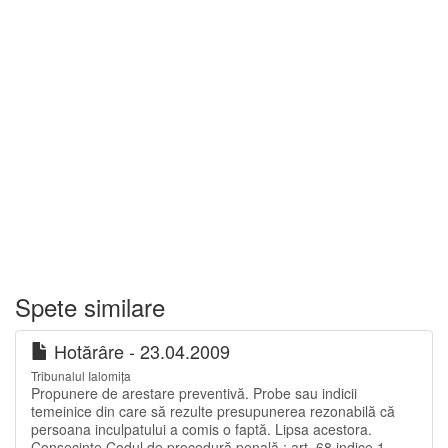
Spete similare
Hotărâre - 23.04.2009
Tribunalul Ialomița
Propunere de arestare preventivă. Probe sau indicii
temeinice din care să rezulte presupunerea rezonabilă că
persoana inculpatului a comis o faptă. Lipsa acestora.
Consecinţe.Codul de procedură penală : art. 68 indice 1