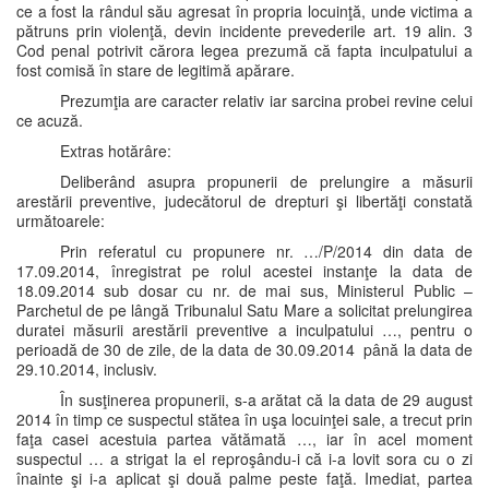
ce a fost la rândul său agresat în propria locuinţă, unde victima a
pătruns prin violenţă, devin incidente prevederile art. 19 alin. 3
Cod penal potrivit cărora legea prezumă că fapta inculpatului a
fost comisă în stare de legitimă apărare.
Prezumţia are caracter relativ iar sarcina probei revine celui
ce acuză.
Extras hotărâre:
Deliberând asupra propunerii de prelungire a măsurii
arestării preventive, judecătorul de drepturi şi libertăţi constată
următoarele:
Prin referatul cu propunere nr. …/P/2014 din data de
17.09.2014, înregistrat pe rolul acestei instanţe la data de
18.09.2014 sub dosar cu nr. de mai sus, Ministerul Public –
Parchetul de pe lângă Tribunalul Satu Mare a solicitat prelungirea
duratei măsurii arestării preventive a inculpatului …, pentru o
perioadă de 30 de zile, de la data de 30.09.2014 până la data de
29.10.2014, inclusiv.
În susţinerea propunerii, s-a arătat că la data de 29 august
2014 în timp ce suspectul stătea în uşa locuinţei sale, a trecut prin
faţa casei acestuia partea vătămată …, iar în acel moment
suspectul … a strigat la el reproşându-i că i-a lovit sora cu o zi
înainte şi i-a aplicat şi două palme peste faţă. Imediat, partea