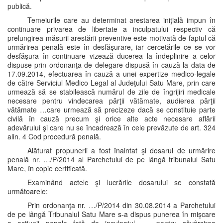
publică.
Temeiurile care au determinat arestarea iniţială impun în
continuare privarea de libertate a inculpatului respectiv că
prelungirea măsurii arestării preventive este motivată de faptul că
urmărirea penală este în desfăşurare, iar cercetările ce se vor
desfăşura în continuare vizează ducerea la îndeplinire a celor
dispuse prin ordonanţa de delegare dispusă în cauză la data de
17.09.2014, efectuarea în cauză a unei expertize medico-legale
de către Serviciul Medico Legal al Judeţului Satu Mare, prin care
urmează să se stabilească numărul de zile de îngrijiri medicale
necesare pentru vindecarea părţii vătămate, audierea părţii
vătămate …care urmează să precizeze dacă se constituie parte
civilă în cauză precum şi orice alte acte necesare aflării
adevărului şi care nu se încadrează în cele prevăzute de art. 324
alin. 4 Cod procedură penală.
Alăturat propunerii a fost înaintat şi dosarul de urmărire
penală nr. …/P/2014 al Parchetului de pe lângă tribunalul Satu
Mare, în copie certificată.
Examinând actele şi lucrările dosarului se constată
următoarele:
Prin ordonanţa nr. …/P/2014 din 30.08.2014 a Parchetului
de pe lângă Tribunalul Satu Mare s-a dispus punerea în mişcare