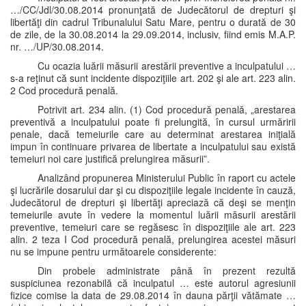
…/CC/Jdl/30.08.2014 pronunţată de Judecătorul de drepturi şi
libertăţi din cadrul Tribunalului Satu Mare, pentru o durată de 30
de zile, de la 30.08.2014 la 29.09.2014, inclusiv, fiind emis M.A.P.
nr. …/UP/30.08.2014.
Cu ocazia luării măsurii arestării preventive a inculpatului …
s-a reţinut că sunt incidente dispoziţiile art. 202 şi ale art. 223 alin.
2 Cod procedură penală.
Potrivit art. 234 alin. (1) Cod procedură penală, „arestarea
preventivă a inculpatului poate fi prelungită, în cursul urmăririi
penale, dacă temeiurile care au determinat arestarea iniţială
impun în continuare privarea de libertate a inculpatului sau există
temeiuri noi care justifică prelungirea măsurii”.
Analizând propunerea Ministerului Public în raport cu actele
şi lucrările dosarului dar şi cu dispoziţiile legale incidente în cauză,
Judecătorul de drepturi şi libertăţi apreciază că deşi se menţin
temeiurile avute în vedere la momentul luării măsurii arestării
preventive, temeiuri care se regăsesc în dispoziţiile ale art. 223
alin. 2 teza I Cod procedură penală, prelungirea acestei măsuri
nu se impune pentru următoarele considerente:
Din probele administrate până în prezent rezultă
suspiciunea rezonabilă că inculpatul … este autorul agresiunii
fizice comise la data de 29.08.2014 în dauna părţii vătămate …