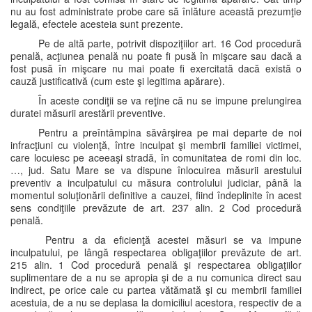
nu au fost administrate probe care să înlăture această prezumţie
legală, efectele acesteia sunt prezente.
Pe de altă parte, potrivit dispoziţiilor art. 16 Cod procedură
penală, acţiunea penală nu poate fi pusă în mişcare sau dacă a
fost pusă în mişcare nu mai poate fi exercitată dacă există o
cauză justificativă (cum este şi legitima apărare).
În aceste condiţii se va reţine că nu se impune prelungirea
duratei măsurii arestării preventive.
Pentru a preîntâmpina săvârşirea pe mai departe de noi
infracţiuni cu violenţă, între inculpat şi membrii familiei victimei,
care locuiesc pe aceeaşi stradă, în comunitatea de romi din loc.
…, jud. Satu Mare se va dispune înlocuirea măsurii arestului
preventiv a inculpatului cu măsura controlului judiciar, până la
momentul soluţionării definitive a cauzei, fiind îndeplinite în acest
sens condiţiile prevăzute de art. 237 alin. 2 Cod procedură
penală.
Pentru a da eficienţă acestei măsuri se va impune
inculpatului, pe lângă respectarea obligaţiilor prevăzute de art.
215 alin. 1 Cod procedură penală şi respectarea obligaţiilor
suplimentare de a nu se apropia şi de a nu comunica direct sau
indirect, pe orice cale cu partea vătămată şi cu membrii familiei
acestuia, de a nu se deplasa la domiciliul acestora, respectiv de a