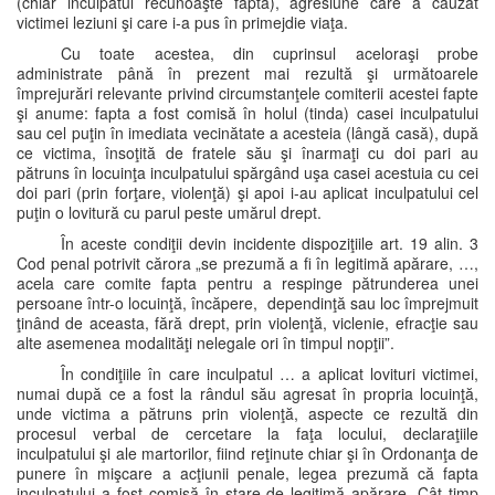
(chiar inculpatul recunoaşte fapta), agresiune care a cauzat
victimei leziuni şi care i-a pus în primejdie viaţa.
Cu toate acestea, din cuprinsul aceloraşi probe
administrate până în prezent mai rezultă şi următoarele
împrejurări relevante privind circumstanţele comiterii acestei fapte
şi anume: fapta a fost comisă în holul (tinda) casei inculpatului
sau cel puţin în imediata vecinătate a acesteia (lângă casă), după
ce victima, însoţită de fratele său şi înarmaţi cu doi pari au
pătruns în locuinţa inculpatului spărgând uşa casei acestuia cu cei
doi pari (prin forţare, violenţă) şi apoi i-au aplicat inculpatului cel
puţin o lovitură cu parul peste umărul drept.
În aceste condiţii devin incidente dispoziţiile art. 19 alin. 3
Cod penal potrivit cărora „se prezumă a fi în legitimă apărare, …,
acela care comite fapta pentru a respinge pătrunderea unei
persoane într-o locuinţă, încăpere, dependinţă sau loc împrejmuit
ţinând de aceasta, fără drept, prin violenţă, viclenie, efracţie sau
alte asemenea modalităţi nelegale ori în timpul nopţii”.
În condiţiile în care inculpatul … a aplicat lovituri victimei,
numai după ce a fost la rândul său agresat în propria locuinţă,
unde victima a pătruns prin violenţă, aspecte ce rezultă din
procesul verbal de cercetare la faţa locului, declaraţiile
inculpatului şi ale martorilor, fiind reţinute chiar şi în Ordonanţa de
punere în mişcare a acţiunii penale, legea prezumă că fapta
inculpatului a fost comisă în stare de legitimă apărare. Cât timp