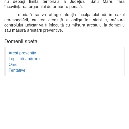
nu depăşi limita teritorială a Judeţului Satu Mare, fără
încuviinţarea organului de urmărire penală.
Totodată se va atrage atenţia inculpatului că în cazul
nerespectării, cu rea credinţă a obligaţiilor stabilite, măsura
controlului judiciar va fi înlocuită cu măsura arestului la domiciliu
sau măsura arestării preventive.
Domenii speta
Arest preventiv
Legitimă apărare
Omor
Tentative