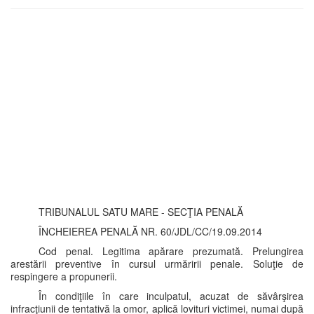
TRIBUNALUL SATU MARE - SECŢIA PENALĂ
ÎNCHEIEREA PENALĂ NR. 60/JDL/CC/19.09.2014
Cod penal. Legitima apărare prezumată. Prelungirea
arestării preventive în cursul urmăririi penale. Soluţie de
respingere a propunerii.
În condiţiile în care inculpatul, acuzat de săvârşirea
infracţiunii de tentativă la omor, aplică lovituri victimei, numai după