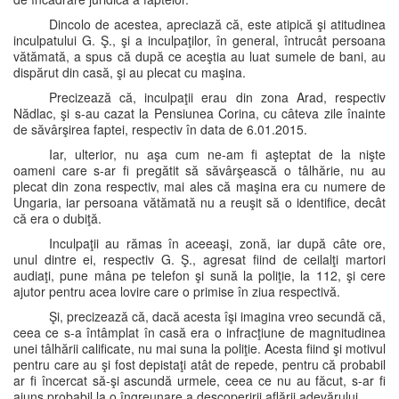
Dincolo de acestea, apreciază că, este atipică şi atitudinea
inculpatului G. Ş., şi a inculpaţilor, în general, întrucât persoana
vătămată, a spus că după ce aceştia au luat sumele de bani, au
dispărut din casă, şi au plecat cu maşina.
Precizează că, inculpaţii erau din zona Arad, respectiv
Nădlac, şi s-au cazat la Pensiunea Corina, cu câteva zile înainte
de săvârşirea faptei, respectiv în data de 6.01.2015.
Iar, ulterior, nu aşa cum ne-am fi aşteptat de la nişte
oameni care s-ar fi pregătit să săvârşească o tâlhărie, nu au
plecat din zona respectiv, mai ales că maşina era cu numere de
Ungaria, iar persoana vătămată nu a reuşit să o identifice, decât
că era o dubiţă.
Inculpaţii au rămas în aceeaşi, zonă, iar după câte ore,
unul dintre ei, respectiv G. Ş., agresat fiind de ceilalţi martori
audiaţi, pune mâna pe telefon şi sună la poliţie, la 112, şi cere
ajutor pentru acea lovire care o primise în ziua respectivă.
Şi, precizează că, dacă acesta îşi imagina vreo secundă că,
ceea ce s-a întâmplat în casă era o infracţiune de magnitudinea
unei tâlhării calificate, nu mai suna la poliţie. Acesta fiind şi motivul
pentru care au şi fost depistaţi atât de repede, pentru că probabil
ar fi încercat să-şi ascundă urmele, ceea ce nu au făcut, s-ar fi
ajuns probabil la o îngreunare a descoperirii aflării adevărului.