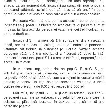
exact cu inculpatul S. I., permiţându-i să facă reparaţia, din
stradă. La un moment dat, inculpaţii au sunat din nou la poarta
persoanei vătămate, solicitându-i să-i lase să pătrundă în curte
pentru a ridica o bucată de scoc care a căzut în curtea acestuia.
Persoana vătămată le-a permis accesul în curte, pentru ca
inculpaţii să-şi poată lua bucata de scoc căzută, după care a intrat
în casă, iar fără acordul persoanei vătămate, cei trei inculpaţi, au
pătruns după ea.
Inculpatul S. I., a mers până în sufragerie, şi s-a aşezat la
masă, pentru a face un calcul, pentru a-i transmite persoanei
vătămate cât trebuie să plătească pe lucrare. Văzând acestea
persoana vătămată s-a speriat şi a încercat să sune la 112,
moment în care inculpatul S.I. i-a smuls telefonul, nepermiţându-i
accesul la telefon.
În tot acest timp, ceilalţi doi inculpaţi G. R. şi G. Ş., au
solicitat şi ei, persoanei vătămate, să-i remită o sumă de bani,
respectiv 4.000 lei şi 1.000 lei, cum s-a reţinut în cursul urmăririi
penale; iar astăzi, în faţa instanţei persoana vătămată a făcut
vorbire despre suma de 8.000 lei, respectiv 6.000 lei.
Mai mult, inculpatul S. I., a şi dat un telefon, spunându-i
persoanei vătămate să vorbească cu şeful lor, persoană care i-a
solicitat să plătească lucrarea, în caz contrar o să trimită alte
persoane peste el.