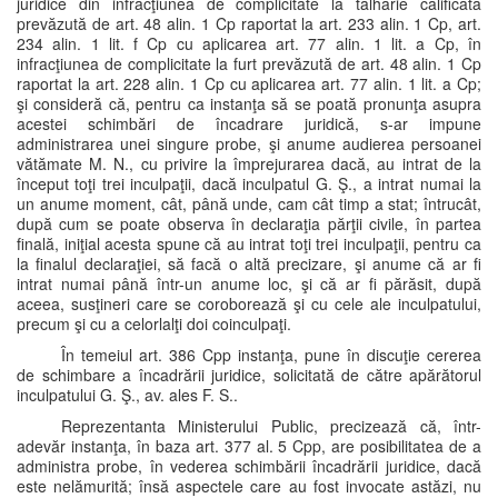
juridice din infracţiunea de complicitate la tâlhărie calificată
prevăzută de art. 48 alin. 1 Cp raportat la art. 233 alin. 1 Cp, art.
234 alin. 1 lit. f Cp cu aplicarea art. 77 alin. 1 lit. a Cp, în
infracţiunea de complicitate la furt prevăzută de art. 48 alin. 1 Cp
raportat la art. 228 alin. 1 Cp cu aplicarea art. 77 alin. 1 lit. a Cp;
şi consideră că, pentru ca instanţa să se poată pronunţa asupra
acestei schimbări de încadrare juridică, s-ar impune
administrarea unei singure probe, şi anume audierea persoanei
vătămate M. N., cu privire la împrejurarea dacă, au intrat de la
început toţi trei inculpaţii, dacă inculpatul G. Ş., a intrat numai la
un anume moment, cât, până unde, cam cât timp a stat; întrucât,
după cum se poate observa în declaraţia părţii civile, în partea
finală, iniţial acesta spune că au intrat toţi trei inculpaţii, pentru ca
la finalul declaraţiei, să facă o altă precizare, şi anume că ar fi
intrat numai până într-un anume loc, şi că ar fi părăsit, după
aceea, susţineri care se coroborează şi cu cele ale inculpatului,
precum şi cu a celorlalţi doi coinculpaţi.
În temeiul art. 386 Cpp instanţa, pune în discuţie cererea
de schimbare a încadrării juridice, solicitată de către apărătorul
inculpatului G. Ş., av. ales F. S..
Reprezentanta Ministerului Public, precizează că, într-
adevăr instanţa, în baza art. 377 al. 5 Cpp, are posibilitatea de a
administra probe, în vederea schimbării încadrării juridice, dacă
este nelămurită; însă aspectele care au fost invocate astăzi, nu