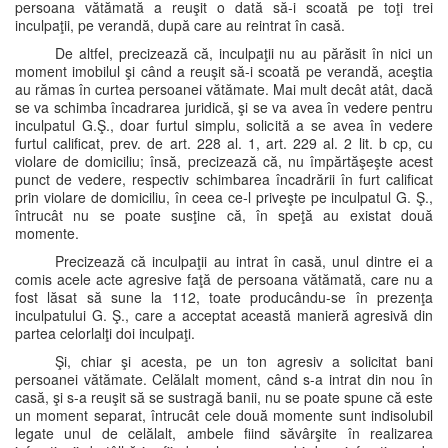
persoana vătămată a reuşit o dată să-i scoată pe toţi trei
inculpaţii, pe verandă, după care au reintrat în casă.
De altfel, precizează că, inculpaţii nu au părăsit în nici un
moment imobilul şi când a reuşit să-i scoată pe verandă, aceştia
au rămas în curtea persoanei vătămate. Mai mult decât atât, dacă
se va schimba încadrarea juridică, şi se va avea în vedere pentru
inculpatul G.Ş., doar furtul simplu, solicită a se avea în vedere
furtul calificat, prev. de art. 228 al. 1, art. 229 al. 2 lit. b cp, cu
violare de domiciliu; însă, precizează că, nu împărtăşeşte acest
punct de vedere, respectiv schimbarea încadrării în furt calificat
prin violare de domiciliu, în ceea ce-l priveşte pe inculpatul G. Ş.,
întrucât nu se poate susţine că, în speţă au existat două
momente.
Precizează că inculpaţii au intrat în casă, unul dintre ei a
comis acele acte agresive faţă de persoana vătămată, care nu a
fost lăsat să sune la 112, toate producându-se în prezenţa
inculpatului G. Ş., care a acceptat această manieră agresivă din
partea celorlalţi doi inculpaţi.
Şi, chiar şi acesta, pe un ton agresiv a solicitat bani
persoanei vătămate. Celălalt moment, când s-a intrat din nou în
casă, şi s-a reuşit să se sustragă banii, nu se poate spune că este
un moment separat, întrucât cele două momente sunt indisolubil
legate unul de celălalt, ambele fiind săvârşite în realizarea