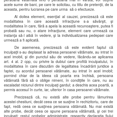
acele sume de bani, pe care le solicitau, cu titlu de pretenţii, de la
aceasta, pentru lucrarea pe care urma să o efectueze.
Al doilea element, esenţial al cauzei, precizează că este
modalitatea în care această infracţiune s-a săvârşit, şi
modalitatea în care, fără a apela la această recunoaştere, putea fi
probată sau nu, o atare infracţiune, element care urmează ca
instanţa să-l aibă în vedere, şi la individualizarea pedepsei care
urmează a fi aplicată.
De asemenea, precizează că este evident faptul că
inculpaţii s-au deplasat la adresa persoanei vătămate, au intrat în
acel imobil, şi din punctul său de vedere, făcându-se aplicarea
art. 4 al. 2 cpp, cu privire la dubiul care profită inculpatului, în
modalitatea în care discutăm de legalitatea încadrării juridice a
faptei, cu acordul persoanei vătămate, au intrat în acel imobil;
pornind chiar de la ideea că poarta era închisă, persoana
vătămată fără să o oblige nimeni, în condiţiile în care, nu au
escaladat niciunul dintre inculpaţi gardul; a deschis acea poartă, a
permis accesul în curte, iar, ulterior în casa persoanei vătămate.
Precizează că, nu există alte probe pentru lămurirea
acestei chestiuni, decât ceea ce se susţine în rechizitoriu, care de
fapt, redă ceea ce susţinea persoana vătămată. Nu mai există
alte probe, decât ceea ce spune persoana vătămată, şi cei trei
inculpaţi; restul probelor administrate, respectiv declaraţia fiului