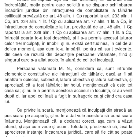
îndreptăţită, motiv pentru care solicită a se dispune schimbarea
încadrării juridice din infracţiunea de complicitate la tâlhărie
calificată prevăzută de art. 48 alin. 1 Cp raportat la art. 233 alin. 1
Cp, art. 234 alin. 1 lit. f Cp cu aplicarea art. 77 alin. 1 lit. a Cp, în
infracţiunea de complicitate la furt prevăzută de art. 48 alin. 1 Cp
raportat la art. 228 alin. 1 Cp cu aplicarea art. 77 alin. 1 lit. a Cp,
întrucât poarta le-a fost deschisă, şi li s-a permis accesul tuturor
celor trei inculpaţi, în imobil, şi nu există certitudinea, în cel de-al
doilea moment, aşa cum le-a împărţit, pentru că sunt evidente,
din ceea ce rezultă din depoziţiile persoanei vătămate, fiind şi
singurul care s-a aflat acolo, în afară de cei trei inculpaţi.
Persoana vătămată M. N., consideră că, sunt întrunite
elementele constitutive ale infracţiunii de tâlhărie, dacă ar fi să
analizăm obiectul, subiectul, latura obiectivă şi latura subiectivă, şi
apreciază că a fost tâlhărie; iar holul, menţionează că este tot
casa sa; şi nu le-a permis acestora accesul în locuinţă, ci au venit
după el, iar apoi cel înalt a fugit în sufragerie ca şi când era casa
lui.
Cu privire la scară, menţionează că inculpaţii din stradă au
pus scara pe acoperiş, şi nu le-a dat voie acestora să pună scara
înăuntru. Menţionează că, a declarat corect, aşa cum a văzut
atunci, şi aşa cum vede şi acum. Totodată, precizează că, lasă la
aprecierea instanţei încadrarea juridică, care să fie cât se poate