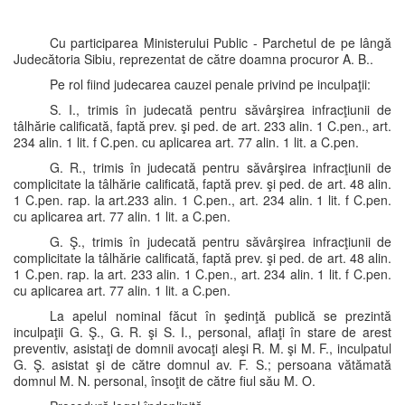
Cu participarea Ministerului Public - Parchetul de pe lângă
Judecătoria Sibiu, reprezentat de către doamna procuror A. B..
Pe rol fiind judecarea cauzei penale privind pe inculpaţii:
S. I., trimis în judecată pentru săvârşirea infracţiunii de
tâlhărie calificată, faptă prev. şi ped. de art. 233 alin. 1 C.pen., art.
234 alin. 1 lit. f C.pen. cu aplicarea art. 77 alin. 1 lit. a C.pen.
G. R., trimis în judecată pentru săvârşirea infracţiunii de
complicitate la tâlhărie calificată, faptă prev. şi ped. de art. 48 alin.
1 C.pen. rap. la art.233 alin. 1 C.pen., art. 234 alin. 1 lit. f C.pen.
cu aplicarea art. 77 alin. 1 lit. a C.pen.
G. Ş., trimis în judecată pentru săvârşirea infracţiunii de
complicitate la tâlhărie calificată, faptă prev. şi ped. de art. 48 alin.
1 C.pen. rap. la art. 233 alin. 1 C.pen., art. 234 alin. 1 lit. f C.pen.
cu aplicarea art. 77 alin. 1 lit. a C.pen.
La apelul nominal făcut în şedinţă publică se prezintă
inculpaţii G. Ş., G. R. şi S. I., personal, aflaţi în stare de arest
preventiv, asistaţi de domnii avocaţi aleşi R. M. şi M. F., inculpatul
G. Ş. asistat şi de către domnul av. F. S.; persoana vătămată
domnul M. N. personal, însoţit de către fiul său M. O.