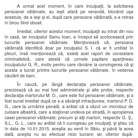
A urmat acel moment, în care inculpaţii, la solicitarea
persoanei vătămate, au ieşit afară pe verandă, blocând uşa
acestuia, de a ieşi şi el, după care persoana vătămată, s-a retras
în birou fiind obosit.
Imediat, ulterior acestui moment, inculpaţii au intrat din nou
în casă, iar inculpatul Samu Ioan, a început să scotocească prin
lucrurile persoanei vătămate. Menţionează că, persoana
vătămată identifică doar pe inculpatul S. I. că ar fi umblat în
plicuri, însă menţionează că, există acel raport de constatare
criminalistică, care atestă că urmele papilare aparţineau
inculpatului G. R., motiv pentru care rămâne la convingerea că şi
acesta a lucrat printre lucrurile persoanei vătămate, în vederea
căutării de bani.
În cauză, pe lângă declaraţia persoanei vătămate,
precizează că au mai fost administrate şi alte probe, respectiv
declaraţia martorului M. O., care este fiul persoanei vătămate, şi a
fost sunat imediat după ce s-a săvârşit infracţiunea; martorul P. D.
G., care la urmărire penală, a arătat că a văzut un microbuz de
culoare albastră, care a staţionat undeva pe stradă, în apropierea
casei persoanei vătămate; precum şi alţi martori, respectiv G. Ş.,
S.L., G. L., care au arătat că îi cunoşteau pe inculpaţi, şi ştiau că
în data de 10.01.2015, aceştia au venit în Sibiu, şi până la acea
dată, aceştia nu au efectuat nicio lucrare; iar, ulterior după-