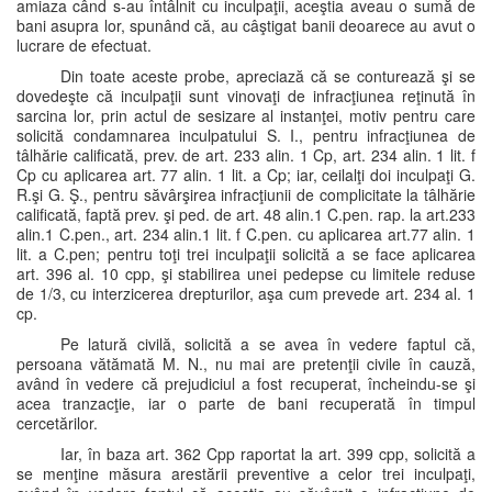
amiaza când s-au întâlnit cu inculpaţii, aceştia aveau o sumă de
bani asupra lor, spunând că, au câştigat banii deoarece au avut o
lucrare de efectuat.
Din toate aceste probe, apreciază că se conturează şi se
dovedeşte că inculpaţii sunt vinovaţi de infracţiunea reţinută în
sarcina lor, prin actul de sesizare al instanţei, motiv pentru care
solicită condamnarea inculpatului S. I., pentru infracţiunea de
tâlhărie calificată, prev. de art. 233 alin. 1 Cp, art. 234 alin. 1 lit. f
Cp cu aplicarea art. 77 alin. 1 lit. a Cp; iar, ceilalţi doi inculpaţi G.
R.şi G. Ş., pentru săvârşirea infracţiunii de complicitate la tâlhărie
calificată, faptă prev. şi ped. de art. 48 alin.1 C.pen. rap. la art.233
alin.1 C.pen., art. 234 alin.1 lit. f C.pen. cu aplicarea art.77 alin. 1
lit. a C.pen; pentru toţi trei inculpaţii solicită a se face aplicarea
art. 396 al. 10 cpp, şi stabilirea unei pedepse cu limitele reduse
de 1/3, cu interzicerea drepturilor, aşa cum prevede art. 234 al. 1
cp.
Pe latură civilă, solicită a se avea în vedere faptul că,
persoana vătămată M. N., nu mai are pretenţii civile în cauză,
având în vedere că prejudiciul a fost recuperat, încheindu-se şi
acea tranzacţie, iar o parte de bani recuperată în timpul
cercetărilor.
Iar, în baza art. 362 Cpp raportat la art. 399 cpp, solicită a
se menţine măsura arestării preventive a celor trei inculpaţi,