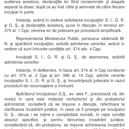
audierea acestora, declaraţiile lor fiind consemnate şi ataşate
separat la dosar, după ce au fost citite şi semnate de către fiecare
inculpat în parte.
Instanţa, având în vedere solicitarea inculpaţilor S. I., G. R.
şi G. Ş., şi declaraţiile acestora, pune în discuţie, în temeiul art.
375 al. 1 Cpp, cererea lor de judecare pe procedură simplificată.
Reprezentanta Ministerului Public, persoana vătămată M.
N. şi apărătorii inculpaţilor, solicită admiterea cererilor, având în
vedere că sunt întrunite condiţiile art. 374 alin. 4 Cpp.
Inculpaţii S. I., G. R. şi G. Ş., de asemenea, solicită
admiterea cererilor.
Instanţa, în deliberare, în baza art. 374 al. 4 Cpp coroborat
cu art. 375 al. 2 Cpp şi art. 396 al. 10 Cpp, admite cererile
inculpaţilor S. I., G. R. şi G. Ş., şi încuviinţează judecata în cazul
procedurii de recunoaştere a învinuirii.
Apărătorul inculpatului G.Ş., av. ales F., precizează că, din
modul în care este redactat rechizitoriul şi din probatoriul
administrat, consideră că se impune o discuţie, referitoare la
clarificarea încadrării juridice, în ceea ce îl priveşte pe inculpatul
G. Ş., căruia i se reţine o complicitate morală, în nişte condiţii
absolut specifice, şi pentru lămurirea încadrării juridice,
considerând că, din probatoriu, se impune schimbarea încadrării