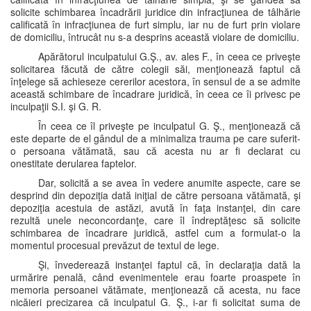
solicite schimbarea încadrării juridice din infracţiunea de tâlhărie
calificată în infracţiunea de furt simplu, iar nu de furt prin violare
de domiciliu, întrucât nu s-a desprins această violare de domiciliu.
Apărătorul inculpatului G.Ş., av. ales F., în ceea ce priveşte
solicitarea făcută de către colegii săi, menţionează faptul că
înţelege să achieseze cererilor acestora, în sensul de a se admite
această schimbare de încadrare juridică, în ceea ce îi privesc pe
inculpaţii S.I. şi G. R.
În ceea ce îl priveşte pe inculpatul G. Ş., menţionează că
este departe de el gândul de a minimaliza trauma pe care suferit-
o persoana vătămată, sau că acesta nu ar fi declarat cu
onestitate derularea faptelor.
Dar, solicită a se avea în vedere anumite aspecte, care se
desprind din depoziţia dată iniţial de către persoana vătămată, şi
depoziţia acestuia de astăzi, avută în faţa instanţei, din care
rezultă unele neconcordanţe, care îl îndreptăţesc să solicite
schimbarea de încadrare juridică, astfel cum a formulat-o la
momentul procesual prevăzut de textul de lege.
Şi, învederează instanţei faptul că, în declaraţia dată la
urmărire penală, când evenimentele erau foarte proaspete în
memoria persoanei vătămate, menţionează că acesta, nu face
nicăieri precizarea că inculpatul G. Ş., i-ar fi solicitat suma de