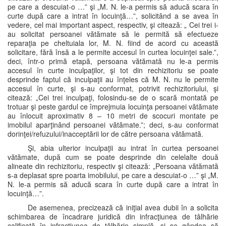
pe care a descuiat-o …” şi „M. N. le-a permis să aducă scara în
curte după care a intrat în locuinţă…”, solicitând a se avea în
vedere, cel mai important aspect, respectiv, şi citează: „ Cei trei i-
au solicitat persoanei vătămate să le permită să efectueze
reparaţia pe cheltuiala lor, M. N. fiind de acord cu această
solicitare, fără însă a le permite accesul în curtea locuinţei sale.”,
deci, într-o primă etapă, persoana vătămată nu le-a permis
accesul în curte inculpaţilor, şi tot din rechizitoriu se poate
desprinde faptul că inculpaţii au înţeles că M. N. nu le permite
accesul în curte, şi s-au conformat, potrivit rechizitoriului, şi
citează: „Cei trei inculpaţi, folosindu-se de o scară montată pe
trotuar şi peste gardul ce împrejmuia locuinţa persoanei vătămate
au înlocuit aproximativ 8 – 10 metri de scocuri montate pe
imobilul aparţinând persoanei vătămate.”; deci, s-au conformat
dorinţei/refuzului/inacceptării lor de către persoana vătămată.
Şi, abia ulterior inculpaţii au intrat în curtea persoanei
vătămate, după cum se poate desprinde din celelalte două
alineate din rechizitoriu, respectiv şi citează: „Persoana vătămată
s-a deplasat spre poarta imobilului, pe care a descuiat-o …” şi „M.
N. le-a permis să aducă scara în curte după care a intrat în
locuinţă…”.
De asemenea, precizează că iniţial avea dubii în a solicita
schimbarea de încadrare juridică din infracţiunea de tâlhărie
calificată în infracţiunea de tâlhărie simplă, şi se gândea să