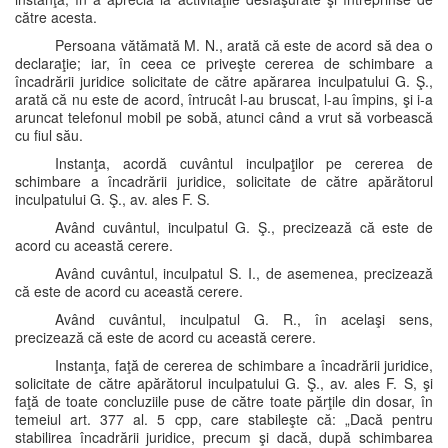
către acesta.
Persoana vătămată M. N., arată că este de acord să dea o
declaraţie; iar, în ceea ce priveşte cererea de schimbare a
încadrării juridice solicitate de către apărarea inculpatului G. Ş.,
arată că nu este de acord, întrucât l-au bruscat, l-au împins, şi i-a
aruncat telefonul mobil pe sobă, atunci când a vrut să vorbească
cu fiul său.
Instanţa, acordă cuvântul inculpaţilor pe cererea de
schimbare a încadrării juridice, solicitate de către apărătorul
inculpatului G. Ş., av. ales F. S.
Având cuvântul, inculpatul G. Ş., precizează că este de
acord cu această cerere.
Având cuvântul, inculpatul S. I., de asemenea, precizează
că este de acord cu această cerere.
Având cuvântul, inculpatul G. R., în acelaşi sens,
precizează că este de acord cu această cerere.
Instanţa, faţă de cererea de schimbare a încadrării juridice,
solicitate de către apărătorul inculpatului G. Ş., av. ales F. S, şi
faţă de toate concluziile puse de către toate părţile din dosar, în
temeiul art. 377 al. 5 cpp, care stabileşte că: „Dacă pentru
stabilirea încadrării juridice, precum şi dacă, după schimbarea