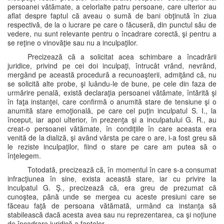
persoanei vătămate, a celorlalte patru persoane, care ulterior au
aflat despre faptul că aveau o sumă de bani obţinută în ziua
respectivă, de la o lucrare pe care o făcuseră, din punctul său de
vedere, nu sunt relevante pentru o încadrare corectă, şi pentru a
se reţine o vinovăţie sau nu a inculpaţilor.
Precizează că a solicitat acea schimbare a încadrării
juridice, privind pe cei doi inculpaţi, întrucât vrând, nevrând,
mergând pe această procedură a recunoaşterii, admiţând că, nu
se solicită alte probe, şi luându-le de bune, pe cele din faza de
urmărire penală, există declaraţia persoanei vătămate, întărită şi
în faţa instanţei, care confirmă o anumită stare de tensiune şi o
anumită stare emoţională, pe care cel puţin inculpatul S. I., la
început, iar apoi ulterior, în prezenţa şi a inculpatului G. R., au
creat-o persoanei vătămate, în condiţiile în care aceasta era
venită de la dializă, şi având vârsta pe care o are, i-a fost greu să
le reziste inculpaţilor, fiind o stare pe care am putea să o
înţelegem.
Totodată, precizează că, în momentul în care s-a consumat
infracţiunea în sine, exista această stare, iar cu privire la
inculpatul G. Ş., precizează că, era greu de prezumat că
cunoştea, până unde se mergea cu aceste presiuni care se
făceau faţă de persoana vătămată, urmând ca instanţa să
stabilească dacă acesta avea sau nu reprezentarea, ca şi noţiune
de încadrare juridică a faptelor.