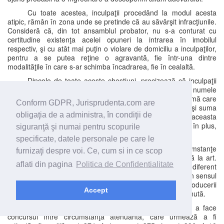
Cu toate acestea, inculpaţii procedând la modul acesta
atipic, rămân în zona unde se pretinde că au săvârşit infracţiunile.
Consideră că, din tot ansamblul probator, nu s-a conturat cu
certitudine existenţa acelei opuneri la intrarea în imobilul
respectiv, şi cu atât mai puţin o violare de domiciliu a inculpaţilor,
pentru a se putea reţine o agravantă, fie într-una dintre
modalităţile în care s-ar schimba încadrarea, fie în cealaltă.
Dincolo de toate aceste chestiuni, precizează că inculpaţii
din data de 27.01.2015 şi-au asumat vina, şi au depus pe numele
persoanei vătămate, o recipisă la CEC, cu diferenţa de sumă care
Conform GDPR, Jurisprudenta.com are
a fost ridicată de la unul dintre inculpaţi, respectiv G. R., şi suma
obligaţia de a administra, în condiţii de
pe care o pretindea persoana vătămată, şi mai mult, deşi aceasta
nu a solicitat, inculpaţii au înţeles să o şi despăgubească în plus,
siguranţă şi numai pentru scopurile
pe persoana vătămată, pentru suferinţa produsă.
specificate, datele personale pe care le
Deşi legiuitorul, exclude ca şi reţinerea de circumstanţe
furnizaţi despre voi. Ce, cum si in ce scop
atenuante, plata daunelor civile, în modalitatea prevăzută la art.
aflati din pagina
Politica de Confidentialitate
75 al. 1 lit. d cp, respectiv pentru anumite infracţiuni, indiferent
dacă s-a plătit sau nu; totuşi, există art. 75 al. 2 lit. a Cp, în sensul
că inculpaţii au încercat să diminueze consecinţele producerii
Accept
faptei, fiind o circumstanţă atenuantă, care solicită a fi reţinută.
De asemenea, menţionează că instanţa urmează a face
concursul între circumstanţa atenuantă, care urmează a fi