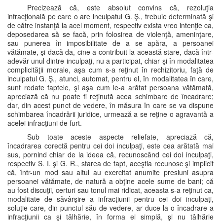
Precizează că, este absolut convins că, rezoluţia
infracţională pe care o are inculpatul G. Ş., trebuie determinată şi
de către instanţă la acel moment, respectiv exista vreo intenţie ca,
deposedarea să se facă, prin folosirea de violenţă, ameninţare,
sau punerea în imposibilitate de a se apăra, a persoanei
vătămate, şi dacă da, cine a contribuit la această stare, dacă într-
adevăr unul dintre inculpaţi, nu a participat, chiar şi în modalitatea
complicităţii morale, aşa cum s-a reţinut în rechizitoriu, faţă de
inculpatul G. Ş., atunci, automat, pentru el, în modalitatea în care,
sunt redate faptele, şi aşa cum le-a arătat persoana vătămată,
apreciază că nu poate fi reţinută acea schimbare de încadrare;
dar, din acest punct de vedere, în măsura în care se va dispune
schimbarea încadrării juridice, urmează a se reţine o agravantă a
acelei infracţiuni de furt.
Sub toate aceste aspecte reliefate, apreciază că,
încadrarea corectă pentru cei doi inculpaţi, este cea arătată mai
sus, pornind chiar de la ideea că, recunoscând cei doi inculpaţi,
respectiv S. I. şi G. R., starea de fapt, aceştia recunosc şi implicit
că, într-un mod sau altul au exercitat anumite presiuni asupra
persoanei vătămate, de natură a obţine acele sume de bani; că
au fost discuţii, certuri sau tonul mai ridicat, aceasta s-a reţinut ca,
modalitate de săvârşire a infracţiunii pentru cei doi inculpaţi,
soluţie care, din punctul său de vedere, ar duce la o încadrare a
infracţiunii ca şi tâlhărie, în forma ei simplă, şi nu tâlhărie