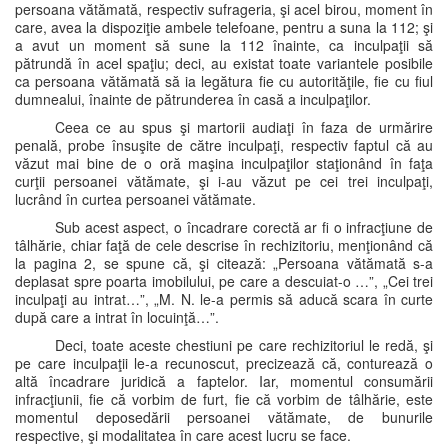
persoana vătămată, respectiv sufrageria, şi acel birou, moment în
care, avea la dispoziţie ambele telefoane, pentru a suna la 112; şi
a avut un moment să sune la 112 înainte, ca inculpaţii să
pătrundă în acel spaţiu; deci, au existat toate variantele posibile
ca persoana vătămată să ia legătura fie cu autorităţile, fie cu fiul
dumnealui, înainte de pătrunderea în casă a inculpaţilor.
Ceea ce au spus şi martorii audiaţi în faza de urmărire
penală, probe însuşite de către inculpaţi, respectiv faptul că au
văzut mai bine de o oră maşina inculpaţilor staţionând în faţa
curţii persoanei vătămate, şi i-au văzut pe cei trei inculpaţi,
lucrând în curtea persoanei vătămate.
Sub acest aspect, o încadrare corectă ar fi o infracţiune de
tâlhărie, chiar faţă de cele descrise în rechizitoriu, menţionând că
la pagina 2, se spune că, şi citează: „Persoana vătămată s-a
deplasat spre poarta imobilului, pe care a descuiat-o …”, „Cei trei
inculpaţi au intrat…”, „M. N. le-a permis să aducă scara în curte
după care a intrat în locuinţă…”.
Deci, toate aceste chestiuni pe care rechizitoriul le redă, şi
pe care inculpaţii le-a recunoscut, precizează că, conturează o
altă încadrare juridică a faptelor. Iar, momentul consumării
infracţiunii, fie că vorbim de furt, fie că vorbim de tâlhărie, este
momentul deposedării persoanei vătămate, de bunurile
respective, şi modalitatea în care acest lucru se face.