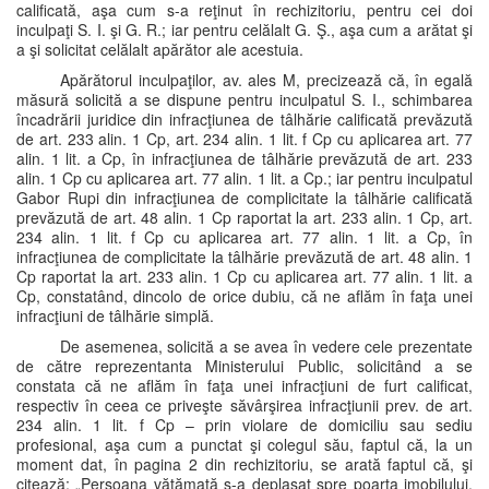
calificată, aşa cum s-a reţinut în rechizitoriu, pentru cei doi
inculpaţi S. I. şi G. R.; iar pentru celălalt G. Ş., aşa cum a arătat şi
a şi solicitat celălalt apărător ale acestuia.
Apărătorul inculpaţilor, av. ales M, precizează că, în egală
măsură solicită a se dispune pentru inculpatul S. I., schimbarea
încadrării juridice din infracţiunea de tâlhărie calificată prevăzută
de art. 233 alin. 1 Cp, art. 234 alin. 1 lit. f Cp cu aplicarea art. 77
alin. 1 lit. a Cp, în infracţiunea de tâlhărie prevăzută de art. 233
alin. 1 Cp cu aplicarea art. 77 alin. 1 lit. a Cp.; iar pentru inculpatul
Gabor Rupi din infracţiunea de complicitate la tâlhărie calificată
prevăzută de art. 48 alin. 1 Cp raportat la art. 233 alin. 1 Cp, art.
234 alin. 1 lit. f Cp cu aplicarea art. 77 alin. 1 lit. a Cp, în
infracţiunea de complicitate la tâlhărie prevăzută de art. 48 alin. 1
Cp raportat la art. 233 alin. 1 Cp cu aplicarea art. 77 alin. 1 lit. a
Cp, constatând, dincolo de orice dubiu, că ne aflăm în faţa unei
infracţiuni de tâlhărie simplă.
De asemenea, solicită a se avea în vedere cele prezentate
de către reprezentanta Ministerului Public, solicitând a se
constata că ne aflăm în faţa unei infracţiuni de furt calificat,
respectiv în ceea ce priveşte săvârşirea infracţiunii prev. de art.
234 alin. 1 lit. f Cp – prin violare de domiciliu sau sediu
profesional, aşa cum a punctat şi colegul său, faptul că, la un
moment dat, în pagina 2 din rechizitoriu, se arată faptul că, şi
citează: „Persoana vătămată s-a deplasat spre poarta imobilului,