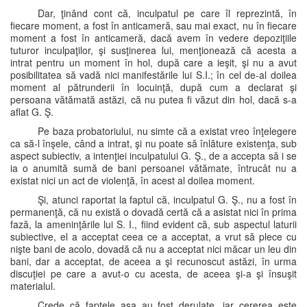
Dar, ţinând cont că, inculpatul pe care îl reprezintă, în
fiecare moment, a fost în anticameră, sau mai exact, nu în fiecare
moment a fost în anticameră, dacă avem în vedere depoziţiile
tuturor inculpaţilor, şi susţinerea lui, menţionează că acesta a
intrat pentru un moment în hol, după care a ieşit, şi nu a avut
posibilitatea să vadă nici manifestările lui S.I.; în cel de-al doilea
moment al pătrunderii în locuinţă, după cum a declarat şi
persoana vătămată astăzi, că nu putea fi văzut din hol, dacă s-a
aflat G. Ş.
Pe baza probatoriului, nu simte că a existat vreo înţelegere
ca să-l înşele, când a intrat, şi nu poate să înlăture existenţa, sub
aspect subiectiv, a intenţiei inculpatului G. Ş., de a accepta să i se
ia o anumită sumă de bani persoanei vătămate, întrucât nu a
existat nici un act de violenţă, în acest al doilea moment.
Şi, atunci raportat la faptul că, inculpatul G. Ş., nu a fost în
permanenţă, că nu există o dovadă certă că a asistat nici în prima
fază, la ameninţările lui S. I., fiind evident că, sub aspectul laturii
subiective, el a acceptat ceea ce a acceptat, a vrut să plece cu
nişte bani de acolo, dovadă că nu a acceptat nici măcar un leu din
bani, dar a acceptat, de aceea a şi recunoscut astăzi, în urma
discuţiei pe care a avut-o cu acesta, de aceea şi-a şi însuşit
materialul.
Crede că faptele aşa au fost derulate, iar cererea este