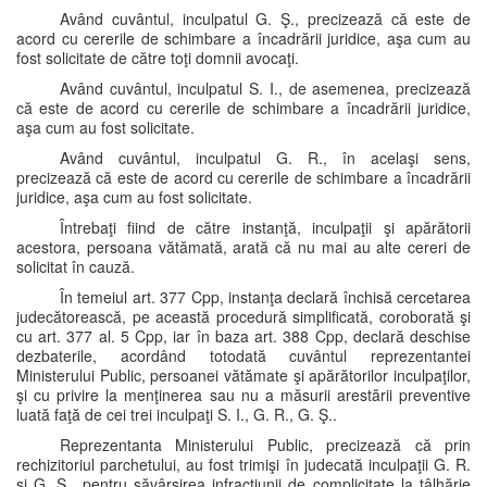
Având cuvântul, inculpatul G. Ş., precizează că este de
acord cu cererile de schimbare a încadrării juridice, aşa cum au
fost solicitate de către toţi domnii avocaţi.
Având cuvântul, inculpatul S. I., de asemenea, precizează
că este de acord cu cererile de schimbare a încadrării juridice,
aşa cum au fost solicitate.
Având cuvântul, inculpatul G. R., în acelaşi sens,
precizează că este de acord cu cererile de schimbare a încadrării
juridice, aşa cum au fost solicitate.
Întrebaţi fiind de către instanţă, inculpaţii şi apărătorii
acestora, persoana vătămată, arată că nu mai au alte cereri de
solicitat în cauză.
În temeiul art. 377 Cpp, instanţa declară închisă cercetarea
judecătorească, pe această procedură simplificată, coroborată şi
cu art. 377 al. 5 Cpp, iar în baza art. 388 Cpp, declară deschise
dezbaterile, acordând totodată cuvântul reprezentantei
Ministerului Public, persoanei vătămate şi apărătorilor inculpaţilor,
şi cu privire la menţinerea sau nu a măsurii arestării preventive
luată faţă de cei trei inculpaţi S. I., G. R., G. Ş..
Reprezentanta Ministerului Public, precizează că prin
rechizitoriul parchetului, au fost trimişi în judecată inculpaţii G. R.
şi G. Ş., pentru săvârşirea infracţiunii de complicitate la tâlhărie