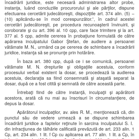
încadrării juridice, este necesară administrarea altor probe,
instanţa, luând concluziile procurorului şi ale părţilor, dispune
efectuarea cercetării judecătoreşti, dispoziţiile art. 374 alin. (5) –
(10) aplicându-se în mod corespunzător.”, în cadrul acestei
cercetări judecătoreşti, pe procedura recunoaşterii învinuirii, şi
coroborate şi cu art. 396 al. 10 cpp, care face trimitere şi la art.
377 al. 5 cpp, admite cererea în probaţiune formulată de către
apărarea inculpatului Gabor Ştefan, de audiere a persoanei
vătămate M. N., urmând ca pe cererea de schimbare a încadrării
juridice, instanţa să se pronunţe prin hotărâre.
În baza art. 380 cpp, după ce i se comunică, persoanei
vătămate M. N. drepturile şi obligaţiile acestuia, conform
procesului verbal existent la dosar, se procedează la audierea
acestuia, declaraţia sa fiind consemnată şi ataşată separat la
dosar, după ce a fost citită şi semnată de către această parte.
Întrebaţi fiind de către instanţă, inculpaţii şi apărătorii
acestora, arată că nu mai au înscrisuri în circumstanţiere, de
depus la dosar.
Apărătorul inculpaţilor, av. ales R. M., menţionează că, din
punctul său de vedere urmează a se dispune schimbarea
încadrării juridice a faptelor reţinute în sarcina inculpatului S. I.
din infracţiunea de tâlhărie calificată prevăzută de art. 233 alin. 1
Cp, art. 234 alin. 1 lit. f Cp cu aplicarea art. 77 alin. 1 lit. a Cp, în