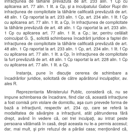
infracţiunea de tâlhărie prevăzută de art. 233 alin. 1 Cp cu
aplicarea art. 77 alin. 1 lit. a Cp, şi a inculpatului Gabor Rupi din
infracţiunea de complicitate la tâlhărie calificată prevăzută de art.
48 alin. 1 Cp raportat la art. 233 alin. 1 Cp, art. 234 alin. 1 lit. f Cp
cu aplicarea art. 77 alin. 1 lit. a Cp, în infracţiunea de complicitate
la tâlhărie prevăzută de art. 48 alin. 1 Cp raportat la art. 233 alin.
1 Cp cu aplicarea art. 77 alin. 1 lit. a Cp.; iar, pentru celălalt
coinculpat G. Ş., solicită schimbarea încadrării juridice a faptei din
infracţiunea de complicitate la tâlhărie calificată prevăzută de art.
48 alin. 1 Cp raportat la art. 233 alin. 1 Cp, art. 234 alin. 1 lit. f Cp
cu aplicarea art. 77 alin. 1 lit. a Cp, în infracţiunea de complicitate
la furt prevăzută de art. 48 alin. 1 Cp raportat la art. 228 alin. 1 Cp
cu aplicarea art. 77 alin. 1 lit. a Cp.
Instanţa, pune în discuţie cererea de schimbare a
încadrărilor juridice, solicitată de către apărătorul inculpaţilor, av.
ales R.
Reprezentanta Ministerului Public, consideră că, nu se
impune schimbarea de încadrare, fiind clar că, această infracţiune
a fost comisă prin violare de domiciliu, aşa cum prevede forma de
bază a infracţiunii, respectiv art. 234 cp, care se referă la
modalitatea de săvârşire a infracţiunii, atât pătrunderea fără
drept, având în vedere că, cei trei inculpaţi, au intrat peste
persoana vătămată în casă, deşii aceasta nu le-a permis accesul;
dar, mai mult, şi prin refuzul de a părăsi casa; menţionând că,