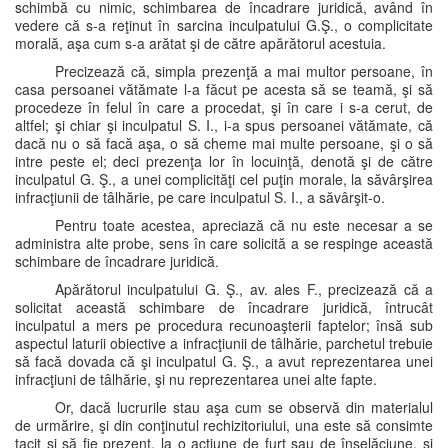
schimbă cu nimic, schimbarea de încadrare juridică, având în
vedere că s-a reţinut în sarcina inculpatului G.Ş., o complicitate
morală, aşa cum s-a arătat şi de către apărătorul acestuia.
Precizează că, simpla prezenţă a mai multor persoane, în
casa persoanei vătămate l-a făcut pe acesta să se teamă, şi să
procedeze în felul în care a procedat, şi în care i s-a cerut, de
altfel; şi chiar şi inculpatul S. I., i-a spus persoanei vătămate, că
dacă nu o să facă aşa, o să cheme mai multe persoane, şi o să
intre peste el; deci prezenţa lor în locuinţă, denotă şi de către
inculpatul G. Ş., a unei complicităţi cel puţin morale, la săvârşirea
infracţiunii de tâlhărie, pe care inculpatul S. I., a săvârşit-o.
Pentru toate acestea, apreciază că nu este necesar a se
administra alte probe, sens în care solicită a se respinge această
schimbare de încadrare juridică.
Apărătorul inculpatului G. Ş., av. ales F., precizează că a
solicitat această schimbare de încadrare juridică, întrucât
inculpatul a mers pe procedura recunoaşterii faptelor; însă sub
aspectul laturii obiective a infracţiunii de tâlhărie, parchetul trebuie
să facă dovada că şi inculpatul G. Ş., a avut reprezentarea unei
infracţiuni de tâlhărie, şi nu reprezentarea unei alte fapte.
Or, dacă lucrurile stau aşa cum se observă din materialul
de urmărire, şi din conţinutul rechizitoriului, una este să consimte
tacit şi să fie prezent, la o acţiune de furt sau de înşelăciune, şi