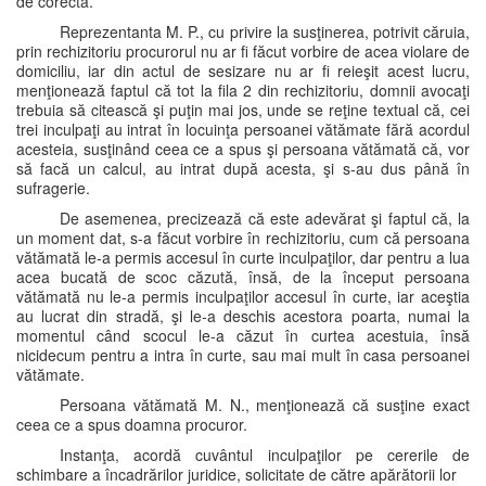
de corectă.
Reprezentanta M. P., cu privire la susţinerea, potrivit căruia,
prin rechizitoriu procurorul nu ar fi făcut vorbire de acea violare de
domiciliu, iar din actul de sesizare nu ar fi reieşit acest lucru,
menţionează faptul că tot la fila 2 din rechizitoriu, domnii avocaţi
trebuia să citească şi puţin mai jos, unde se reţine textual că, cei
trei inculpaţi au intrat în locuinţa persoanei vătămate fără acordul
acesteia, susţinând ceea ce a spus şi persoana vătămată că, vor
să facă un calcul, au intrat după acesta, şi s-au dus până în
sufragerie.
De asemenea, precizează că este adevărat şi faptul că, la
un moment dat, s-a făcut vorbire în rechizitoriu, cum că persoana
vătămată le-a permis accesul în curte inculpaţilor, dar pentru a lua
acea bucată de scoc căzută, însă, de la început persoana
vătămată nu le-a permis inculpaţilor accesul în curte, iar aceştia
au lucrat din stradă, şi le-a deschis acestora poarta, numai la
momentul când scocul le-a căzut în curtea acestuia, însă
nicidecum pentru a intra în curte, sau mai mult în casa persoanei
vătămate.
Persoana vătămată M. N., menţionează că susţine exact
ceea ce a spus doamna procuror.
Instanţa, acordă cuvântul inculpaţilor pe cererile de
schimbare a încadrărilor juridice, solicitate de către apărătorii lor