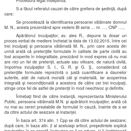
Procedură legal îndeplinită.
S-a făcut referatul cauzei de către grefiera de şedinţă, după
care:
Se procedează la identificarea persoanei vătămate domnul
M. N., acesta prezentând spre vedere BI seria … nr. …, CNP ….,
Apărătorul inculpaţilor, av. ales R., depune la dosar un
proces verbal de mediere încheiat la data de 13.02.2015, între cei
trei inculpaţi şi persoana vătămată M. N., prin care acesta din
urmă arată că pretenţiile formulate în calitate de parte civilă au
fost acoperite în integralitate, precizând în mod expres că nu mai
are nici un fel de pretenţii, actuale sau viitoare, de natură civilă,
împotriva inculpaţilor S. I., G. R. şi G. Ş., considerând că
pretenţiile formulate reprezintă o justă cuantificare a daunelor
suferite, atât de natură morală cât şi materială, iar acoperirea
integrală şi necondiţionată a acestora de către cei trei inculpaţi,
stinge orice fel de astfel de pretenţii în mod neechivoc şi definitiv.
Întrebaţi fiind de către instanţă, reprezentanta Ministerului
Public, persoana vătămată M.N. şi apărătorii inculpaţilor, arată că
nu mai au cereri prealabile de formulat în cauză, înainte de a se
da citire actului de sesizare al instanţei.
În baza art. 374 alin. 1 Cpp se dă citire actului de sesizare;
după care, în baza alin. 2 al aceluiaşi articol, preşedintele explică
inculpaţilor în ce constă învinuirea ce li se aduce, şi îi înştiinţează