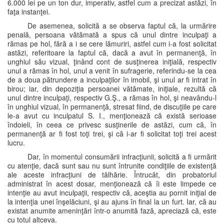
6.000 lei pe un ton dur, imperativ, astfel cum a precizat astăzi, în
faţa instanţei.
De asemenea, solicită a se observa faptul că, la urmărire
penală, persoana vătămată a spus că unul dintre inculpaţi a
rămas pe hol, fără a i se cere lămuriri, astfel cum i-a fost solicitat
astăzi, referitoare la faptul că, dacă a avut în permanenţă, în
unghiul său vizual, ţinând cont de susţinerea iniţială, respectiv
unul a rămas în hol, unul a venit în sufragerie, referindu-se la cea
de a doua pătrundere a inculpaţilor în imobil, şi unul ar fi intrat în
birou; iar, din depoziţia persoanei vătămate, iniţiale, rezultă că
unul dintre inculpaţi, respectiv G.Ş., a rămas în hol, şi neavându-l
în unghiul vizual, în permanenţă, stresat fiind, de discuţiile pe care
le-a avut cu inculpatul S. I., menţionează că există serioase
îndoieli, în ceea ce privesc susţinerile de astăzi, cum că, în
permanenţă ar fi fost toţi trei, şi că i-ar fi solicitat toţi trei acest
lucru.
Dar, în momentul consumării infracţiunii, solicită a fi urmărit
cu atenţie, dacă sunt sau nu sunt întrunite condiţiile de existenţă
ale aceste infracţiuni de tâlhărie. Întrucât, din probatoriul
administrat în acest dosar, menţionează că îi este limpede ce
intenţie au avut inculpaţii, respectiv că, aceştia au pornit iniţial de
la intenţia unei înşelăciuni, şi au ajuns în final la un furt. Iar, că au
existat anumite ameninţări într-o anumită fază, apreciază că, este
cu totul altceva.