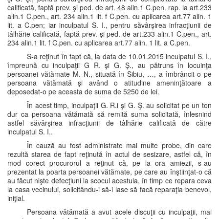
calificată, faptă prev. şi ped. de art. 48 alin.1 C.pen. rap. la art.233
alin.1 C.pen., art. 234 alin.1 lit. f C.pen. cu aplicarea art.77 alin. 1
lit. a C.pen; iar inculpatul S. I., pentru săvârşirea infracţiunii de
tâlhărie calificată, faptă prev. şi ped. de art.233 alin.1 C.pen., art.
234 alin.1 lit. f C.pen. cu aplicarea art.77 alin. 1 lit. a C.pen.
S-a reţinut în fapt că, la data de 10.01.2015 inculpatul S. I.,
împreună cu inculpaţii G R. şi G. Ş., au pătruns în locuinţa
persoanei vătămate M. N., situată în Sibiu, …, a îmbrâncit-o pe
persoana vătămată şi având o atitudine ameninţătoare a
deposedat-o pe aceasta de suma de 5250 de lei.
În acest timp, inculpaţii G. R.i şi G. Ş. au solicitat pe un ton
dur ca persoana vătămată să remită suma solicitată, înlesnind
astfel săvârşirea infracţiunii de tâlhărie calificată de către
inculpatul S. I..
În cauză au fost administrate mai multe probe, din care
rezultă starea de fapt reţinută în actul de sesizare, astfel că, în
mod corect procurorul a reţinut că, pe la ora amiezii, s-au
prezentat la poarta persoanei vătămate, pe care au înştiinţat-o că
au făcut nişte defecţiuni la scocul acestuia, în timp ce repara ceva
la casa vecinului, solicitându-i să-i lase să facă reparaţia benevol,
iniţial.
Persoana vătămată a avut acele discuţii cu inculpaţii, mai