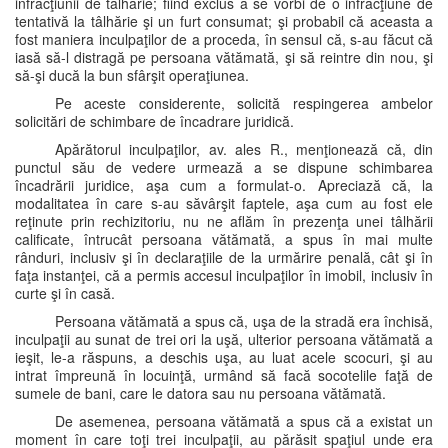
infracţiunii de tâlhărie; fiind exclus a se vorbi de o infracţiune de
tentativă la tâlhărie şi un furt consumat; şi probabil că aceasta a
fost maniera inculpaţilor de a proceda, în sensul că, s-au făcut că
iasă să-l distragă pe persoana vătămată, şi să reintre din nou, şi
să-şi ducă la bun sfârşit operaţiunea.
Pe aceste considerente, solicită respingerea ambelor
solicitări de schimbare de încadrare juridică.
Apărătorul inculpaţilor, av. ales R., menţionează că, din
punctul său de vedere urmează a se dispune schimbarea
încadrării juridice, aşa cum a formulat-o. Apreciază că, la
modalitatea în care s-au săvârşit faptele, aşa cum au fost ele
reţinute prin rechizitoriu, nu ne aflăm în prezenţa unei tâlhării
calificate, întrucât persoana vătămată, a spus în mai multe
rânduri, inclusiv şi în declaraţiile de la urmărire penală, cât şi în
faţa instanţei, că a permis accesul inculpaţilor în imobil, inclusiv în
curte şi în casă.
Persoana vătămată a spus că, uşa de la stradă era închisă,
inculpaţii au sunat de trei ori la uşă, ulterior persoana vătămată a
ieşit, le-a răspuns, a deschis uşa, au luat acele scocuri, şi au
intrat împreună în locuinţă, urmând să facă socotelile faţă de
sumele de bani, care le datora sau nu persoana vătămată.
De asemenea, persoana vătămată a spus că a existat un
moment în care toţi trei inculpaţii, au părăsit spaţiul unde era