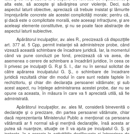
alta este, să accepte şi săvârşirea unor violenţe. Deci, sub
aspectul laturii obiective, apreciază că trebuie insistat şi lămurite
împrejurările concrete ale acestei complicităţi morale; pentru că,
şi dacă este o complicitate morală, este aceeaşi infracţiune, şi are
aceleaşi elemente constitutive, şi nu se poate face abstracţie de
aspectul laturii subiective.
Apărătorul inculpaţilor, av. ales R., precizează că dispoziţiile
art. 377 al. 5 Cpp, permit instanţei să administreze probe, când
vizează această schimbare de încadrare juridică. Iar, la momentul
când va pune concluzii pe fond, precizează că va avea, de
asemenea o cerere de schimbare a încadrării juridice, în ceea ce
îi privesc pe inculpaţii G. R.şi S. I., dar nu în sensul solicitat de
către apărarea inculpatului G. Ş., o schimbare de încadrare
juridică rezultată chiar din modul în care sunt redate faptele în
rechizitoriu, şi chiar din declaraţia persoanei vătămate; şi sub
acest aspect, nu înţelege administrarea acestei probe, dar nu se
opune ca aceasta, în măsura în care va fi apreciată utilă, să fie
administrată.
Apărătorul inculpaţilor, av. ales M, consideră binevenită o
declaraţie şi o precizare, din partea persoanei vătămate, chiar
dacă reprezentanta Ministerului Public a menţionat ca persoana
vătămată ar fi normal să-şi menţină declaraţiile, însă acesta ar
putea să nuanţeze, situaţie ce îl va ajuta pe inculpatul G. Ş. şi
instanţa, în a aprecia la activităţile desfăşurate şi întreprinse de