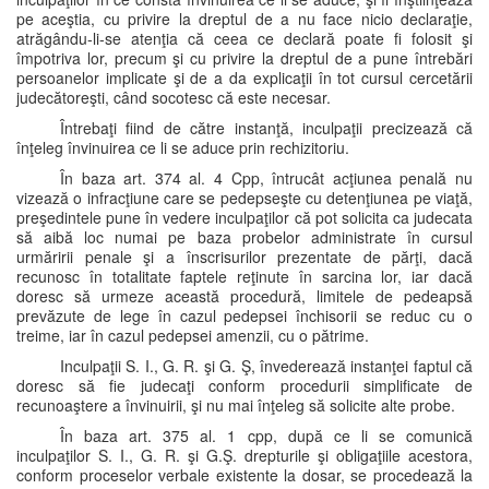
pe aceştia, cu privire la dreptul de a nu face nicio declaraţie,
atrăgându-li-se atenţia că ceea ce declară poate fi folosit şi
împotriva lor, precum şi cu privire la dreptul de a pune întrebări
persoanelor implicate şi de a da explicaţii în tot cursul cercetării
judecătoreşti, când socotesc că este necesar.
Întrebaţi fiind de către instanţă, inculpaţii precizează că
înţeleg învinuirea ce li se aduce prin rechizitoriu.
În baza art. 374 al. 4 Cpp, întrucât acţiunea penală nu
vizează o infracţiune care se pedepseşte cu detenţiunea pe viaţă,
preşedintele pune în vedere inculpaţilor că pot solicita ca judecata
să aibă loc numai pe baza probelor administrate în cursul
urmăririi penale şi a înscrisurilor prezentate de părţi, dacă
recunosc în totalitate faptele reţinute în sarcina lor, iar dacă
doresc să urmeze această procedură, limitele de pedeapsă
prevăzute de lege în cazul pedepsei închisorii se reduc cu o
treime, iar în cazul pedepsei amenzii, cu o pătrime.
Inculpaţii S. I., G. R. şi G. Ş, învederează instanţei faptul că
doresc să fie judecaţi conform procedurii simplificate de
recunoaştere a învinuirii, şi nu mai înţeleg să solicite alte probe.
În baza art. 375 al. 1 cpp, după ce li se comunică
inculpaţilor S. I., G. R. şi G.Ş. drepturile şi obligaţiile acestora,
conform proceselor verbale existente la dosar, se procedează la