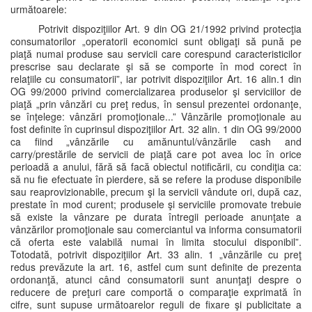
următoarele:
Potrivit dispoziţiilor Art. 9 din OG 21/1992 privind protecţia
consumatorilor „operatorii economici sunt obligaţi să pună pe
piaţă numai produse sau servicii care corespund caracteristicilor
prescrise sau declarate şi să se comporte în mod corect în
relaţiile cu consumatorii”, iar potrivit dispoziţiilor Art. 16 alin.1 din
OG 99/2000 privind comercializarea produselor şi serviciilor de
piaţă „prin vânzări cu preţ redus, în sensul prezentei ordonanţe,
se înţelege: vânzări promoţionale...” Vânzările promoţionale au
fost definite în cuprinsul dispoziţiilor Art. 32 alin. 1 din OG 99/2000
ca fiind „vânzările cu amănuntul/vânzările cash and
carry/prestările de servicii de piaţă care pot avea loc în orice
perioadă a anului, fără să facă obiectul notificării, cu condiţia ca:
să nu fie efectuate în pierdere, să se refere la produse disponibile
sau reaprovizionabile, precum şi la servicii vândute ori, după caz,
prestate în mod curent; produsele şi serviciile promovate trebuie
să existe la vânzare pe durata întregii perioade anunţate a
vânzărilor promoţionale sau comerciantul va informa consumatorii
că oferta este valabilă numai în limita stocului disponibil”.
Totodată, potrivit dispoziţiilor Art. 33 alin. 1 „vânzările cu preţ
redus prevăzute la art. 16, astfel cum sunt definite de prezenta
ordonanţă, atunci când consumatorii sunt anunţaţi despre o
reducere de preţuri care comportă o comparaţie exprimată în
cifre, sunt supuse următoarelor reguli de fixare şi publicitate a