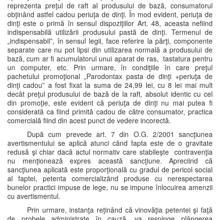
reprezenta preţul de raft al produsului de bază, consumatorul
obţinând astfel cadou periuţa de dinţi. În mod evident, periuţa de
dinţi este o primă în sensul dispoziţiilor Art. 48, aceasta nefiind
indispensabilă utilizării produsului pastă de dinţi. Termenul de
„indispensabil”, în sensul legii, face referire la părţi, componente
separate care nu pot lipsi din utilizarea normală a produsului de
bază, cum ar fi acumulatorul unui aparat de ras, tastatura pentru
un computer, etc. Prin urmare, în condiţiile în care preţul
pachetului promoţional „Parodontax pasta de dinţi +periuţa de
dinţi cadou” a fost fixat la suma de 24,99 lei, cu 8 lei mai mult
decât preţul produsului de bază de la raft, absolut identic cu cel
din promoţie, este evident că periuţa de dinţi nu mai putea fi
considerată ca fiind primită cadou de către consumator, practica
comercială fiind din acest punct de vedere incorectă.
După cum prevede art. 7 din O.G. 2/2001 sancţiunea
avertismentului se aplică atunci când fapta este de o gravitate
redusă şi chiar dacă actul normativ care stabileşte contravenţia
nu menţionează expres această sancţiune. Apreciind că
sancţiunea aplicată este proporţională cu gradul de pericol social
al faptei, petenta comercializând produse cu nerespectarea
bunelor practici impuse de lege, nu se impune înlocuirea amenzii
cu avertismentul.
Prin urmare, instanţa reţinând că vinovăţia petentei şi faţă
de probele administrate în cauză, va respinge plângerea