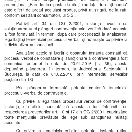
promoţional „Parodontax pasta de dinţi +periuţa de dinţi cadou”
este diferit de preţul aceluiaşi produs, privit ut singuli, de la raft,
conform sesizării consumatorului S.S..
Potrivit art. 34 din OG 2/2001, instanţa investită cu
soluţionarea unei plângeri contravenţionale, verifică dacă aceasta
a fost formulată în termen, după care procedează la analizarea
legalităţii şi temeiniciei procesului verbal şi hotărăşte cu privire la
individualizarea sancţiunii.
Analizând actele şi lucrările dosarului instanţa constată că
procesul verbal de constatare şi sancţionare a contravenţiei a fost
comunicat petentei la data de 20.01.2016 (fila 35), acesta
depunând plângerea, în termen, la Judecătoria Sectorului 1
Bucureşti, la data de 04.02.2016, prin intermediul serviciilor
poştale (fila 13).
Prin plângerea formulată petenta contestă temeinicia
procesului-verbal de contravenţie.
Cu privire la legalitatea procesului verbal de contravenţie,
instanţa, din oficiu, constată că acesta a fost întocmit cu
respectarea prevederilor art. 16 şi 17 din OG 2/2001, cuprinzând
toate menţiunile prevăzute de lege sub sancţiunea nulităţii
absolute.
Cu privire la temeinicia criticilor petentei, instanţa reţine