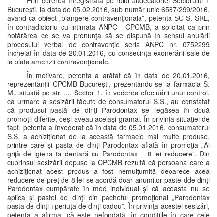
Prin cererea înregistrată pe rolul Judecătoriei Sectorului 1
Bucureşti, la data de 05.02.2016, sub număr unic 6567/299/2016,
având ca obiect „plângere contravenţională”, petenta SC S. SRL,
în contradictoriu cu intimata ANPC - CPCMB, a solicitat ca prin
hotărârea ce se va pronunţa să se dispună în sensul anulării
procesului verbal de contravenţie seria ANPC nr. 0752299
încheiat în data de 20.01.2016, cu consecinţa exonerării sale de
la plata amenzii contravenţionale.
În motivare, petenta a arătat că în data de 20.01.2016,
reprezentanţii CPCMB Bucureşti, prezentându-se la farmacia S.
M., situată pe str. ..., Sector 1, în vederea efectuării unui control,
ca urmare a sesizării făcute de consumatorul S.S., au constatat
că produsul pastă de dinţi Parodontax se regăsea în două
promoţii diferite, deşi aveau acelaşi gramaj. În privinţa situaţiei de
fapt, petenta a învederat că în data de 05.01.2016, consumatorul
S.S. a achiziţionat de la această farmacie mai multe produse,
printre care şi pasta de dinţi Parodontax aflată în promoţia „Ai
grijă de igiena ta dentară cu Parodontax – 8 lei reducere”. Din
cuprinsul sesizării depuse la CPCMB rezultă că persoana care a
achiziţionat acest produs a fost nemulţumită deoarece acea
reducere de preţ de 8 lei se acordă doar anumitor paste dde dinţi
Parodontax cumpărate în mod individual şi că aceasta nu se
aplica şi pastei de dinţi din pachetul promoţional „Parodontax
pasta de dinţi +periuţa de dinţi cadou”. În privinţa acestei sesizări,
petenta a afirmat că este nefondată, în condiţiile în care cele