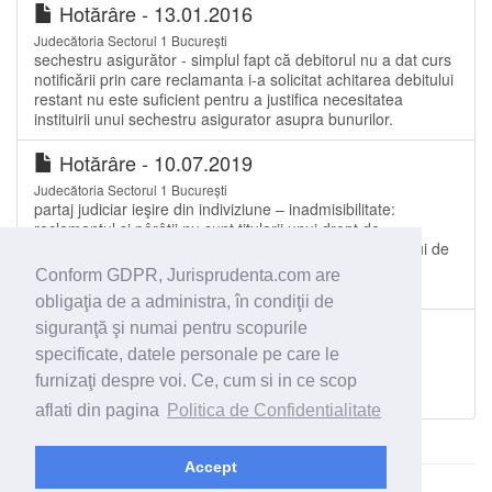
Hotărâre - 13.01.2016
Judecătoria Sectorul 1 București
sechestru asigurător - simplul fapt că debitorul nu a dat curs
notificării prin care reclamanta i-a solicitat achitarea debitului
restant nu este suficient pentru a justifica necesitatea
instituirii unui sechestru asigurator asupra bunurilor.
Hotărâre - 10.07.2019
Judecătoria Sectorul 1 București
partaj judiciar ieşire din indiviziune – inadmisibilitate:
reclamantul şi pârâţii nu sunt titularii unui drept de
proprietate, ci al unui drept de concesiune asupra locului de
veci; locul de veci nu poate face obiectul unui drept de
Conform GDPR, Jurisprudenta.com are
proprietate, ci al unu
obligaţia de a administra, în condiţii de
Decizie - 19.03.2020
siguranţă şi numai pentru scopurile
specificate, datele personale pe care le
Curtea de Apel Alba Iulia
Judecata în complet de divergență în cazurile în care
furnizaţi despre voi. Ce, cum si in ce scop
divergenta vizează numai anumite aspecte.
aflati din pagina
Politica de Confidentialitate
Accept