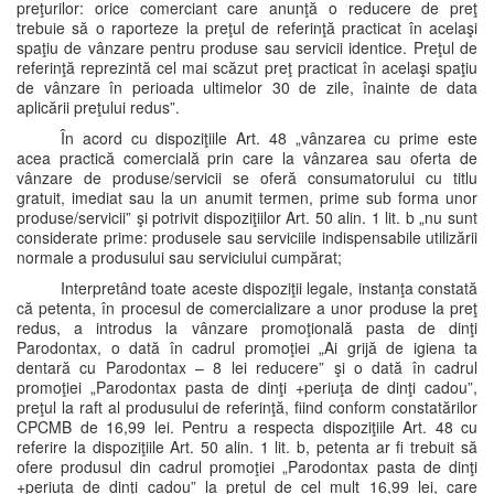
preţurilor: orice comerciant care anunţă o reducere de preţ
trebuie să o raporteze la preţul de referinţă practicat în acelaşi
spaţiu de vânzare pentru produse sau servicii identice. Preţul de
referinţă reprezintă cel mai scăzut preţ practicat în acelaşi spaţiu
de vânzare în perioada ultimelor 30 de zile, înainte de data
aplicării preţului redus”.
În acord cu dispoziţiile Art. 48 „vânzarea cu prime este
acea practică comercială prin care la vânzarea sau oferta de
vânzare de produse/servicii se oferă consumatorului cu titlu
gratuit, imediat sau la un anumit termen, prime sub forma unor
produse/servicii” şi potrivit dispoziţiilor Art. 50 alin. 1 lit. b „nu sunt
considerate prime: produsele sau serviciile indispensabile utilizării
normale a produsului sau serviciului cumpărat;
Interpretând toate aceste dispoziţii legale, instanţa constată
că petenta, în procesul de comercializare a unor produse la preţ
redus, a introdus la vânzare promoţională pasta de dinţi
Parodontax, o dată în cadrul promoţiei „Ai grijă de igiena ta
dentară cu Parodontax – 8 lei reducere” şi o dată în cadrul
promoţiei „Parodontax pasta de dinţi +periuţa de dinţi cadou”,
preţul la raft al produsului de referinţă, fiind conform constatărilor
CPCMB de 16,99 lei. Pentru a respecta dispoziţiile Art. 48 cu
referire la dispoziţiile Art. 50 alin. 1 lit. b, petenta ar fi trebuit să
ofere produsul din cadrul promoţiei „Parodontax pasta de dinţi
+periuţa de dinţi cadou” la preţul de cel mult 16,99 lei, care