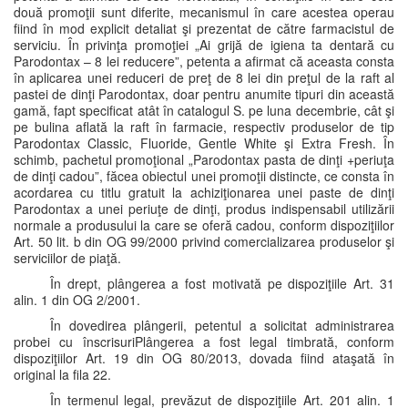
două promoţii sunt diferite, mecanismul în care acestea operau
fiind în mod explicit detaliat şi prezentat de către farmacistul de
serviciu. În privinţa promoţiei „Ai grijă de igiena ta dentară cu
Parodontax – 8 lei reducere”, petenta a afirmat că aceasta consta
în aplicarea unei reduceri de preţ de 8 lei din preţul de la raft al
pastei de dinţi Parodontax, doar pentru anumite tipuri din această
gamă, fapt specificat atât în catalogul S. pe luna decembrie, cât şi
pe bulina aflată la raft în farmacie, respectiv produselor de tip
Parodontax Classic, Fluoride, Gentle White şi Extra Fresh. În
schimb, pachetul promoţional „Parodontax pasta de dinţi +periuţa
de dinţi cadou”, făcea obiectul unei promoţii distincte, ce consta în
acordarea cu titlu gratuit la achiziţionarea unei paste de dinţi
Parodontax a unei periuţe de dinţi, produs indispensabil utilizării
normale a produsului la care se oferă cadou, conform dispoziţiilor
Art. 50 lit. b din OG 99/2000 privind comercializarea produselor şi
serviciilor de piaţă.
În drept, plângerea a fost motivată pe dispoziţiile Art. 31
alin. 1 din OG 2/2001.
În dovedirea plângerii, petentul a solicitat administrarea
probei cu înscrisuriPlângerea a fost legal timbrată, conform
dispoziţiilor Art. 19 din OG 80/2013, dovada fiind ataşată în
original la fila 22.
În termenul legal, prevăzut de dispoziţiile Art. 201 alin. 1