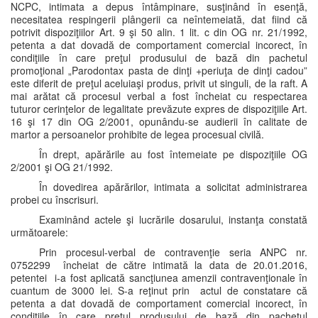
NCPC, intimata a depus întâmpinare, susţinând în esenţă,
necesitatea respingerii plângerii ca neîntemeiată, dat fiind că
potrivit dispoziţiilor Art. 9 şi 50 alin. 1 lit. c din OG nr. 21/1992,
petenta a dat dovadă de comportament comercial incorect, în
condiţiile în care preţul produsului de bază din pachetul
promoţional „Parodontax pasta de dinţi +periuţa de dinţi cadou”
este diferit de preţul aceluiaşi produs, privit ut singuli, de la raft. A
mai arătat că procesul verbal a fost încheiat cu respectarea
tuturor cerinţelor de legalitate prevăzute expres de dispoziţiile Art.
16 şi 17 din OG 2/2001, opunându-se audierii în calitate de
martor a persoanelor prohibite de legea procesual civilă.
În drept, apărările au fost întemeiate pe dispoziţiile OG
2/2001 şi OG 21/1992.
În dovedirea apărărilor, intimata a solicitat administrarea
probei cu înscrisuri.
Examinând actele şi lucrările dosarului, instanţa constată
următoarele:
Prin procesul-verbal de contravenţie seria ANPC nr.
0752299 încheiat de către intimată la data de 20.01.2016,
petentei i-a fost aplicată sancţiunea amenzii contravenţionale în
cuantum de 3000 lei. S-a reţinut prin actul de constatare că
petenta a dat dovadă de comportament comercial incorect, în
condiţiile în care preţul produsului de bază din pachetul