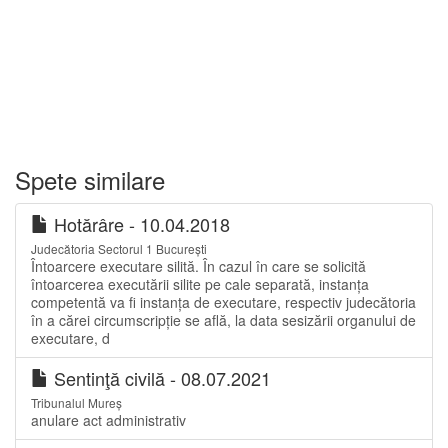
Spete similare
Hotărâre - 10.04.2018
Judecătoria Sectorul 1 București
Întoarcere executare silită. În cazul în care se solicită
întoarcerea executării silite pe cale separată, instanța
competentă va fi instanța de executare, respectiv judecătoria
în a cărei circumscripție se află, la data sesizării organului de
executare, d
Sentinţă civilă - 08.07.2021
Tribunalul Mureș
anulare act administrativ