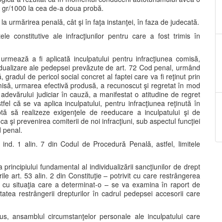
0 gr/1000 la cea de-a doua probă.
la urmărirea penală, cât şi în faţa instanţei, în faza de judecată.
ele constitutive ale infracţiunilor pentru care a fost trimis în
urmează a fi aplicată inculpatului pentru infracţiunea comisă,
ividualizare ale pedepsei prevăzute de art. 72 Cod penal, urmând
 gradul de pericol social concret al faptei care va fi reţinut prin
omisă, urmarea efectivă produsă, a recunoscut şi regretat în mod
a adevărului judiciar în cauză, a manifestat o atitudine de regret
fel că se va aplica inculpatului, pentru infracţiunea reţinută în
ptă să realizeze exigenţele de reeducare a inculpatului şi de
 ca şi prevenirea comiterii de noi infracţiuni, sub aspectul funcţiei
d penal.
2 ind. 1 alin. 7 din Codul de Procedură Penală, astfel, limitele
principiului fundamental al individualizării sancţiunilor de drept
rile art. 53 alin. 2 din Constituţie – potrivit cu care restrângerea
ală cu situaţia care a determinat-o – se va examina în raport de
itatea restrângerii drepturilor în cadrul pedepsei accesorii care
us, ansamblul circumstanţelor personale ale inculpatului care