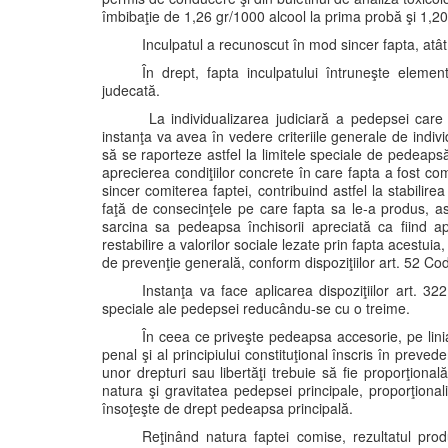
îmbibaţie de 1,26 gr/1000 alcool la prima probă şi 1,2
Inculpatul a recunoscut în mod sincer fapta, atât 
În drept, fapta inculpatului întruneşte element
judecată.
La individualizarea judiciară a pedepsei care 
instanţa va avea în vedere criteriile generale de ind
să se raporteze astfel la limitele speciale de pedeapsă,
aprecierea condiţiilor concrete în care fapta a fost c
sincer comiterea faptei, contribuind astfel la stabilire
faţă de consecinţele pe care fapta sa le-a produs, ast
sarcina sa pedeapsa închisorii apreciată ca fiind a
restabilire a valorilor sociale lezate prin fapta acestuia,
de prevenţie generală, conform dispoziţiilor art. 52 Co
Instanţa va face aplicarea dispoziţiilor art. 32
speciale ale pedepsei reducându-se cu o treime.
În ceea ce priveşte pedeapsa accesorie, pe linia 
penal şi al principiului constituţional înscris în prevede
unor drepturi sau libertăţi trebuie să fie proporţion
natura şi gravitatea pedepsei principale, proporţional
însoţeşte de drept pedeapsa principală.
Reţinând natura faptei comise, rezultatul prod