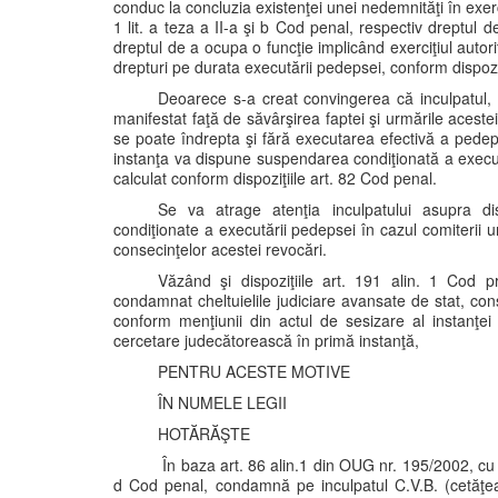
conduc la concluzia existenţei unei nedemnităţi în exerc
1 lit. a teza a II-a şi b Cod penal, respectiv dreptul de 
dreptul de a ocupa o funcţie implicând exerciţiul autori
drepturi pe durata executării pedepsei, conform dispoziţ
Deoarece s-a creat convingerea că inculpatul, f
manifestat faţă de săvârşirea faptei şi urmările acest
se poate îndrepta şi fără executarea efectivă a pedepsei
instanţa va dispune suspendarea condiţionată a execut
calculat conform dispoziţiile art. 82 Cod penal.
Se va atrage atenţia inculpatului asupra di
condiţionate a executării pedepsei în cazul comiterii un
consecinţelor acestei revocări.
Văzând şi dispoziţiile art. 191 alin. 1 Cod 
condamnat cheltuielile judiciare avansate de stat, co
conform menţiunii din actul de sesizare al instanţei
cercetare judecătorească în primă instanţă,
PENTRU ACESTE MOTIVE
ÎN NUMELE LEGII
HOTĂRĂŞTE
În baza art. 86 alin.1 din OUG nr. 195/2002, cu r
d Cod penal, condamnă pe inculpatul C.V.B. (cetăţean