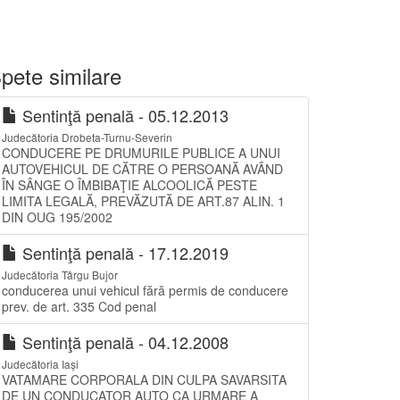
pete similare
Sentinţă penală - 05.12.2013
Judecătoria Drobeta-Turnu-Severin
CONDUCERE PE DRUMURILE PUBLICE A UNUI
AUTOVEHICUL DE CĂTRE O PERSOANĂ AVÂND
ÎN SÂNGE O ÎMBIBAŢIE ALCOOLICĂ PESTE
LIMITA LEGALĂ, PREVĂZUTĂ DE ART.87 ALIN. 1
DIN OUG 195/2002
Sentinţă penală - 17.12.2019
Judecătoria Târgu Bujor
conducerea unui vehicul fără permis de conducere
prev. de art. 335 Cod penal
Sentinţă penală - 04.12.2008
Judecătoria Iași
VATAMARE CORPORALA DIN CULPA SAVARSITA
DE UN CONDUCATOR AUTO CA URMARE A