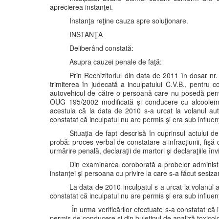
aprecierea instanţei.
Instanţa reţine cauza spre soluţionare.
INSTANŢA
Deliberând constată:
Asupra cauzei penale de faţă:
Prin Rechizitoriul din data de 2011 în dosar n
trimiterea în judecată a inculpatului C.V.B., pentru 
autovehicul de către o persoană care nu posedă permi
OUG 195/2002 modificată şi conducere cu alcoolemie
acestuia că la data de 2010 s-a urcat la volanul auto
constatat că inculpatul nu are permis şi era sub influenţ
Situaţia de fapt descrisă în cuprinsul actului 
probă: proces-verbal de constatare a infracţiunii, fişă
urmărire penală, declaraţii de martori şi declaraţiile învi
Din examinarea coroborată a probelor administra
instanţei şi persoana cu privire la care s-a făcut sesiza
La data de 2010 inculpatul s-a urcat la volanul a
constatat că inculpatul nu are permis şi era sub influenţ
În urma verificărilor efectuate s-a constatat că
permis de conducere şi din buletinul de analiză toxico