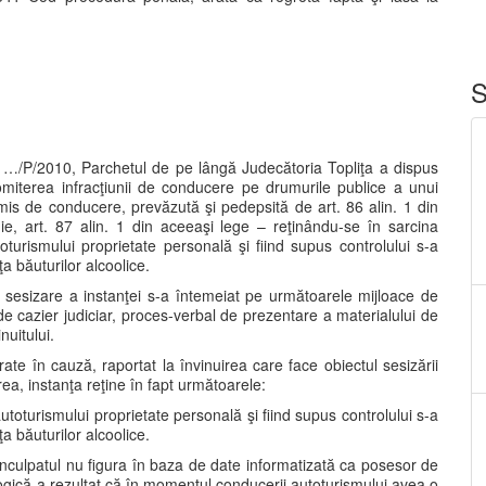
S
r. …/P/2010, Parchetul de pe lângă Judecătoria Topliţa a dispus
comiterea infracţiunii de conducere pe drumurile publice a unui
s de conducere, prevăzută şi pedepsită de art. 86 alin. 1 din
, art. 87 alin. 1 din aceeaşi lege – reţinându-se în sarcina
turismului proprietate personală şi fiind supus controlului s-a
a băuturilor alcoolice.
de sesizare a instanţei s-a întemeiat pe următoarele mijloace de
 de cazier judiciar, proces-verbal de prezentare a materialului de
nuitului.
te în cauză, raportat la învinuirea care face obiectul sesizării
rea, instanţa reţine în fapt următoarele:
utoturismului proprietate personală şi fiind supus controlului s-a
a băuturilor alcoolice.
 inculpatul nu figura în baza de date informatizată ca posesor de
logică a rezultat că în momentul conducerii autoturismului avea o