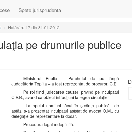
cese
Spete jurisprudenta
a
Hotărâre 17 din 31.01.2012
culaţia pe drumurile publice
Ministerul Public – Parchetul de pe lângă
D
Judecătoria Topliţa – a fost reprezentat de procuror, C.E.
Pe rol fiind judecarea cauzei privind pe inculpatul
C.V.B., având ca obiect infracţiuni la legea circulaţiei.
La apelul nominal făcut în şedinţa publică de
astăzi s-a prezentat inculpatul asistat de avocat O.M., cu
delegaţie de reprezentare la dosar.
Procedura legal îndeplinită.