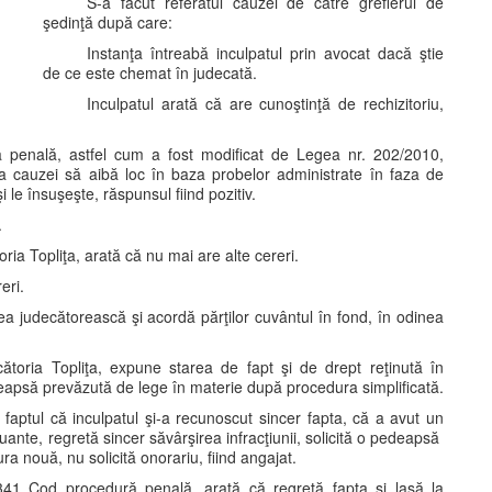
S-a făcut referatul cauzei de către grefierul de
şedinţă după care:
Instanţa întreabă inculpatul prin avocat dacă ştie
de ce este chemat în judecată.
Inculpatul arată că are cunoştinţă de rechizitoriu,
ă penală, astfel cum a fost modificat de Legea nr. 202/2010,
ea cauzei să aibă loc în baza probelor administrate în faza de
le însuşeşte, răspunsul fiind pozitiv.
.
ia Topliţa, arată că nu mai are alte cereri.
eri.
rea judecătorească şi acordă părţilor cuvântul în fond, în odinea
toria Topliţa, expune starea de fapt şi de drept reţinută în
edeapsă prevăzută de lege în materie după procedura simplificată.
 faptul că inculpatul şi-a recunoscut sincer fapta, că a avut un
nte, regretă sincer săvârşirea infracţiunii, solicită o pedeapsă
 nouă, nu solicită onorariu, fiind angajat.
 341 Cod procedură penală, arată că regretă fapta şi lasă la