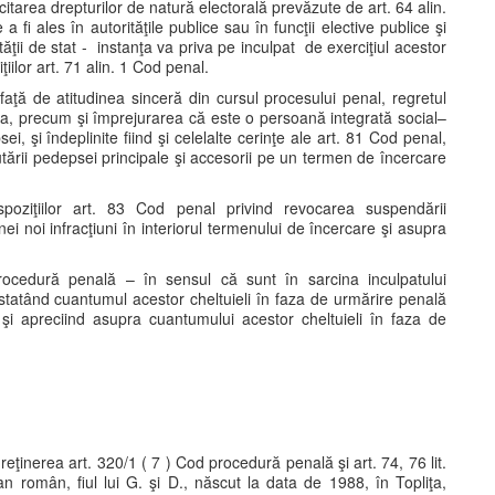
itarea drepturilor de natură electorală prevăzute de art. 64 alin.
a fi ales în autorităţile publice sau în funcţii elective publice şi
tăţii de stat - instanţa va priva pe inculpat de exerciţiul acestor
iilor art. 71 alin. 1 Cod penal.
aţă de atitudinea sinceră din cursul procesului penal, regretul
eia, precum şi împrejurarea că este o persoană integrată social–
, şi îndeplinite fiind şi celelalte cerinţe ale art. 81 Cod penal,
ării pedepsei principale şi accesorii pe un termen de încercare
spoziţiilor art. 83 Cod penal privind revocarea suspendării
ei noi infracţiuni în interiorul termenului de încercare şi asupra
procedură penală – în sensul că sunt în sarcina inculpatului
nstatând cuantumul acestor cheltuieli în faza de urmărire penală
 şi apreciind asupra cuantumului acestor cheltuieli în faza de
eţinerea art. 320/1 ( 7 ) Cod procedură penală şi art. 74, 76 lit.
 român, fiul lui G. şi D., născut la data de 1988, în Topliţa,