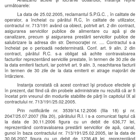
următoarele:
La data de 25.02.2005, reclamantul S.P.G.C. , în calitate de
operator, a încheiat cu pârâtul R.C, în calitate de utilizator,
contractul nr. 713/191 având ca obiect, potrivit art. 2 din contract,
asigurarea serviciilor publice de alimentare cu apă şi de
canalizare, precum şi asigurarea prestării serviciilor publice de
salubrizare la adresa din str. Democraţiei nr. .... Contractul s-a
încheiat pe o perioadă nedeterminată. Conf. art. 9 alin. 2 din
contract, pârâtul R.C. s-a obligat să achite contravaloarea
facturilor reprezentând serviciile prestate, în termen de 30 zile de
la data emiterii facturii, iar potrivit art. 9 alin. 3, neachitarea facturii
în termen de 30 zile de la data emiterii ei atrage majorări de
întârziere.
Instanţa constată că acest contract îşi produce efectele şi
în prezent, dat fiind că din probele administrate nu rezultă că ar fi
încetat prin vreunul din modurile stabilite de părţi în capitolul IX al
contractului nr. 713/191/25.02.2005.
Prin notificările nr. 3539/14.12.2006 (fila 18) şi nr.
2047/25.07.2007 (fila 20), pârâtului R.I. i s-a comunicat faptul că
la data de 30.11.2006 figura cu un debit de 636,77 lei,
reprezentând contravaloarea prestării serviciilor de apă, canal,
gunoi în baza contractului nr. 713/191/25.02.2005, iar la data de
30.06.2007 figura cu un debit de 1236,49 lei, reprezentând