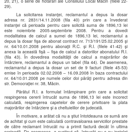
20, 21), o serie de hotărâri ale Consiliului Local Măcin (filele 22-
29).
La solicitarea instanţei, reclamantul a depus la dosar
adresa nr. 2831/14.11.2008 (fila 40) prin care a învederat
instanţei că perioada pentru care solicită suma de 1896,13 lei
este noiembrie 2005-septembrie 2008. Pentru a dovedi
modalitatea de calcul a sumei de 1896,13 lei, reclamantul a
depus la dosar fişa de abonat contract nr. 713/191/25.02.2005 şi
nr. 64/10.01.2008 pentru abonaţii R.C. şi R.I. (filele 41-42) şi
anexa la această fişă – fişa de calcul a datoriilor abonatului R.I.
(fila 43). În dovedirea modalităţii de calcul a majorărilor de
întârziere, reclamantul a depus un tabel (fila 44). De asemenea,
reclamantul a depus la dosar un set de 9 facturi (filele 45-53)
emise în perioada 02.02.2008 – 16.09.2008 în baza contractului
nr. 64/10.01.2008 pe numele celor doi pârâţi pentru adresa din
str. Democraţiei nr. 38, Măcin.
Pârâtul R.I. a formulat întâmpinare prin care a solicitat
respingerea cererii întrucât suma de 1896,13 lei este incorect
calculată, respingerea capetelor de cerere privitoare la plata
majorărilor de întârziere şi a cheltuielilor de judecată.
În motivare, a arătat că nu a ştiut întotdeauna ce sumă are
de achitat şi cum este calculată contravaloarea serviciilor prestate
de către reclamant întrucât nu a primit factură decât în ultima
perioadă. De asemenea, a susţinut că, întrucât nu s-au instalat