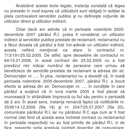
Analizând aceste texte legale, instanţa constată că legea
nu prevede în mod expres că utilizatorii sunt obligaţi în solidar la
plata contravalorii serviciilor publice şi nu defineşte noţiunile de
utilizator direct şi utilizator indirect.
Chiar dacă am admite că în perioada noiembrie 2005-
decembrie 2007 pârâtul R.I. putea fi considerat un utilizator
indirect al serviciilor publice prestate de reclamant, reclamantul nu
a făcut dovada că pârâtul a fost într-adevăr un utilizator indirect,
acesta nefiind menţionat ca atare în contractul nr.
713/191/25.02.2005. De altfel, spre deosebire de contractul nr.
64/10.01.2008, în acest contract din 25.02.2005 nu a fost
prevăzut nici măcar numărul de persoane care urmau să
beneficieze de serviciile prestate de reclamant la adresa din str.
Democraţiei nr. .... În plus, reclamantul nu a dovedit că, în toată
perioada noiembrie 2005-decembrie 2007, pârâtul R.I. a locuit
efectiv la adresa din str. Democraţiei nr. ..., în condiţiile în care
pârâtul a susţinut că în luna martie 2005 a fost plecat să
muncească în străinătate împreună cu fiul său pentru o perioadă
de 2 ani. În acest sens, instanţa remarcă faptul că notificările nr.
3539/14.12.2006 (fila 18) şi nr. 2047/25.07.2007 (fila 20),
comunicate pârâtului R.I, iar nu pârâtului R.C aşa cum ar fi fost
normal (dat fiind că acesta avea încheiat contract cu reclamantul
în perioada respectivă) nu au fost primite de pârâtul R.I, ci de
fiica, respectiv soţia acestuia (potrivit dovezilor de comunicare: