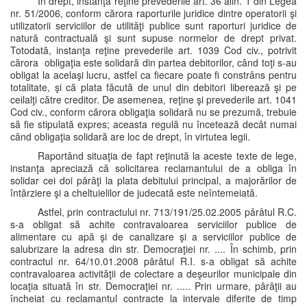
În drept, instanţa reţine prevederile art. 36 alin. 1 din Legea
nr. 51/2006, conform cărora raporturile juridice dintre operatorii şi
utilizatorii serviciilor de utilităţi publice sunt raporturi juridice de
natură contractuală şi sunt supuse normelor de drept privat.
Totodată, instanţa reţine prevederile art. 1039 Cod civ., potrivit
cărora obligaţia este solidară din partea debitorilor, când toţi s-au
obligat la acelaşi lucru, astfel ca fiecare poate fi constrâns pentru
totalitate, şi că plata făcută de unul din debitori liberează şi pe
ceilalţi către creditor. De asemenea, reţine şi prevederile art. 1041
Cod civ., conform cărora obligaţia solidară nu se prezumă, trebuie
să fie stipulată expres; aceasta regulă nu încetează decât numai
când obligaţia solidară are loc de drept, în virtutea legii.
Raportând situaţia de fapt reţinută la aceste texte de lege,
instanţa apreciază că solicitarea reclamantului de a obliga în
solidar cei doi pârâţi la plata debitului principal, a majorărilor de
întârziere şi a cheltuielilor de judecată este neîntemeiată.
Astfel, prin contractului nr. 713/191/25.02.2005 pârâtul R.C.
s-a obligat să achite contravaloarea serviciilor publice de
alimentare cu apă şi de canalizare şi a serviciilor publice de
salubrizare la adresa din str. Democraţiei nr. .... În schimb, prin
contractul nr. 64/10.01.2008 pârâtul R.I. s-a obligat să achite
contravaloarea activităţii de colectare a deşeurilor municipale din
locaţia situată în str. Democraţiei nr. ..... Prin urmare, pârâţii au
încheiat cu reclamantul contracte la intervale diferite de timp