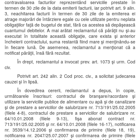
contravaloarea facturilor reprezentând serviciile prestate în
termen de 30 zile de la data emiterii facturii, iar potrivit art. 9 alin.
3, neachitarea facturii în termen de 30 zile de la emiterea ei
atrage majorări de întârziere egale cu cele utilizate pentru neplata
obligaţiilor faţă de bugetul de stat, fără ca acestea să depăşească
cuantumul debitelor. A mai arătat reclamantul că pârâţii nu şi-au
executat în totalitate această obligaţie, care exista şi anterior
încheierii contractului, suma restantă fiind mare şi menţinându-se
în fiecare lună. De asemenea, reclamantul a menţionat că a
notificat pârâţii, însă fără rezultat.
În drept, reclamantul a invocat prev. art. 1073 şi urm. Cod
civ.
Potrivit art. 242 alin. 2 Cod proc. civ., a solicitat judecarea
cauzei şi în lipsă.
În dovedirea cererii, reclamantul a depus, în copie,
următoarele înscrisuri: contractul de branşare/racordare şi
utilizare la serviciile publice de alimentare cu apă şi de canalizare
şi de prestare a serviciilor de salubrizare nr. 713/191/25.02.2005
(filele 4-8), contractul de prestare a serviciilor de salubrizare nr.
64/10.01.2008 (filele 9-13), fişa abonat contract nr.
713/191/25.02.2005 şi nr. 64/10.01.2008 (filele 16-17), notificarea
nr. 3539/14.12.2006 şi confirmarea de primire (filele 18, 19),
notificarea nr. 2047/25.07.2007 şi confirmarea de primire (filele