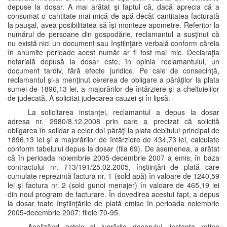
depuse la dosar. A mai arătat şi faptul că, dacă aprecia că a
consumat o cantitate mai mică de apă decât cantitatea facturată
la pauşal, avea posibilitatea să îşi monteze apometre. Referitor la
numărul de persoane din gospodărie, reclamantul a susţinut că
nu există nici un document sau înştiinţare verbală conform căreia
în anumite perioade acest număr ar fi fost mai mic. Declaraţia
notarială depusă la dosar este, în opinia reclamantului, un
document tardiv, fără efecte juridice. Pe cale de consecinţă,
reclamantul şi-a menţinut cererea de obligare a pârâţilor la plata
sumei de 1896,13 lei, a majorărilor de întârziere şi a cheltuielilor
de judecată. A solicitat judecarea cauzei şi în lipsă.
La solicitarea instanţei, reclamantul a depus la dosar
adresa nr. 2980/8.12.2008 prin care a precizat că solicită
obligarea în solidar a celor doi pârâţi la plata debitului principal de
1896,13 lei şi a majorărilor de întârziere de 434,73 lei, calculate
conform tabelului depus la dosar (fila 69). De asemenea, a arătat
că în perioada noiembrie 2005-decembrie 2007 a emis, în baza
contractului nr. 713/191/25.02.2005, înştiinţări de plată care
cumulate reprezintă factura nr. 1 (sold apă) în valoare de 1240,59
lei şi factura nr. 2 (sold gunoi menajer) în valoare de 465,19 lei
din noul program de facturare. În dovedirea acestui fapt, a depus
la dosar toate înştiinţările de plată emise în perioada noiembrie
2005-decembrie 2007: filele 70-95.
Analizând actele şi lucrările dosarului, instanţa reţine