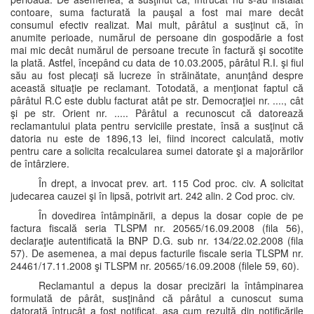
contoare, suma facturată la pauşal a fost mai mare decât
consumul efectiv realizat. Mai mult, pârâtul a susţinut că, în
anumite perioade, numărul de persoane din gospodărie a fost
mai mic decât numărul de persoane trecute în factură şi socotite
la plată. Astfel, începând cu data de 10.03.2005, pârâtul R.I. şi fiul
său au fost plecaţi să lucreze în străinătate, anunţând despre
această situaţie pe reclamant. Totodată, a menţionat faptul că
pârâtul R.C este dublu facturat atât pe str. Democraţiei nr. ...., cât
şi pe str. Orient nr. ..... Pârâtul a recunoscut că datorează
reclamantului plata pentru serviciile prestate, însă a susţinut că
datoria nu este de 1896,13 lei, fiind incorect calculată, motiv
pentru care a solicita recalcularea sumei datorate şi a majorărilor
de întârziere.
În drept, a invocat prev. art. 115 Cod proc. civ. A solicitat
judecarea cauzei şi în lipsă, potrivit art. 242 alin. 2 Cod proc. civ.
În dovedirea întâmpinării, a depus la dosar copie de pe
factura fiscală seria TLSPM nr. 20565/16.09.2008 (fila 56),
declaraţie autentificată la BNP D.G. sub nr. 134/22.02.2008 (fila
57). De asemenea, a mai depus facturile fiscale seria TLSPM nr.
24461/17.11.2008 şi TLSPM nr. 20565/16.09.2008 (filele 59, 60).
Reclamantul a depus la dosar precizări la întâmpinarea
formulată de pârât, susţinând că pârâtul a cunoscut suma
datorată întrucât a fost notificat, aşa cum rezultă din notificările