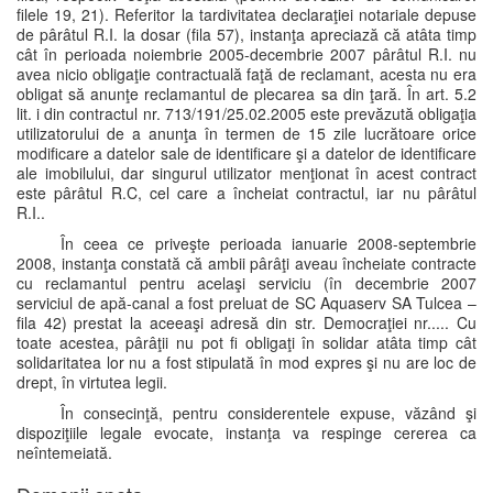
filele 19, 21). Referitor la tardivitatea declaraţiei notariale depuse
de pârâtul R.I. la dosar (fila 57), instanţa apreciază că atâta timp
cât în perioada noiembrie 2005-decembrie 2007 pârâtul R.I. nu
avea nicio obligaţie contractuală faţă de reclamant, acesta nu era
obligat să anunţe reclamantul de plecarea sa din ţară. În art. 5.2
lit. i din contractul nr. 713/191/25.02.2005 este prevăzută obligaţia
utilizatorului de a anunţa în termen de 15 zile lucrătoare orice
modificare a datelor sale de identificare şi a datelor de identificare
ale imobilului, dar singurul utilizator menţionat în acest contract
este pârâtul R.C, cel care a încheiat contractul, iar nu pârâtul
R.I..
În ceea ce priveşte perioada ianuarie 2008-septembrie
2008, instanţa constată că ambii pârâţi aveau încheiate contracte
cu reclamantul pentru acelaşi serviciu (în decembrie 2007
serviciul de apă-canal a fost preluat de SC Aquaserv SA Tulcea –
fila 42) prestat la aceeaşi adresă din str. Democraţiei nr..... Cu
toate acestea, pârâţii nu pot fi obligaţi în solidar atâta timp cât
solidaritatea lor nu a fost stipulată în mod expres şi nu are loc de
drept, în virtutea legii.
În consecinţă, pentru considerentele expuse, văzând şi
dispoziţiile legale evocate, instanţa va respinge cererea ca
neîntemeiată.