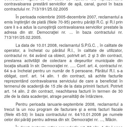
contravaloarea prestării serviciilor de apă, canal, gunoi în baza
contractului nr. 713/191/25.02.2005
În perioada noiembrie 2005-decembrie 2007, reclamantul a
emis înştiinţări de plată (filele 70-95) pentru pârâţii R.C. şi R.I prin
care li s-a adus la cunoştinţă contravaloarea serviciilor prestate la
adresa din str. Democraţiei nr. ... în baza contractului nr.
713/191/25.02.2005.
La data de 10.01.2008, reclamantul S.P.G.C. , în calitate de
operator, a încheiat cu pârâtul R.I., în calitate de utilizator,
contractul nr. 64 având ca obiect, potrivit art. 2 şi 3 din contract,
prestarea activităţii de colectare a deşeurilor municipale din
locaţia situată în str. Democraţiei nr. ..... Conf. art. 4, contractul nr.
64 s-a încheiat pentru un număr de 5 persoane. Pârâtul R.I. s-a
obligat, conf. art. 14 alin. 1 din contract, să achite facturile
reprezentând contravaloarea serviciului de care a beneficiat în
termenul de scadenţă de 15 zile de la data primirii facturii. Potrivit
art. 14 alin. 2 din contract, neachitarea facturii în termen de 30
zile de la data scadenţei, atrage penalităţi de întârziere.
Pentru perioada ianuarie-septembrie 2008, reclamantul a
trecut la un nou program de facturare şi a emis facturi fiscale
(filele 45-53) în baza contractului nr. 64/10.01.2008 pe numele
celor doi pârâţi pentru adresa din str. Democraţiei nr. ..., Măcin.