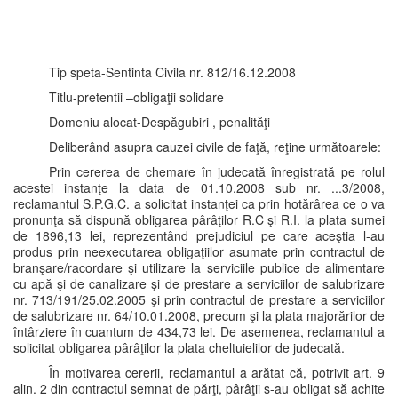
Tip speta-Sentinta Civila nr. 812/16.12.2008
Titlu-pretentii –obligaţii solidare
Domeniu alocat-Despăgubiri , penalităţi
Deliberând asupra cauzei civile de faţă, reţine următoarele:
Prin cererea de chemare în judecată înregistrată pe rolul
acestei instanţe la data de 01.10.2008 sub nr. ...3/2008,
reclamantul S.P.G.C. a solicitat instanţei ca prin hotărârea ce o va
pronunţa să dispună obligarea pârâţilor R.C şi R.I. la plata sumei
de 1896,13 lei, reprezentând prejudiciul pe care aceştia l-au
produs prin neexecutarea obligaţiilor asumate prin contractul de
branşare/racordare şi utilizare la serviciile publice de alimentare
cu apă şi de canalizare şi de prestare a serviciilor de salubrizare
nr. 713/191/25.02.2005 şi prin contractul de prestare a serviciilor
de salubrizare nr. 64/10.01.2008, precum şi la plata majorărilor de
întârziere în cuantum de 434,73 lei. De asemenea, reclamantul a
solicitat obligarea pârâţilor la plata cheltuielilor de judecată.
În motivarea cererii, reclamantul a arătat că, potrivit art. 9
alin. 2 din contractul semnat de părţi, pârâţii s-au obligat să achite