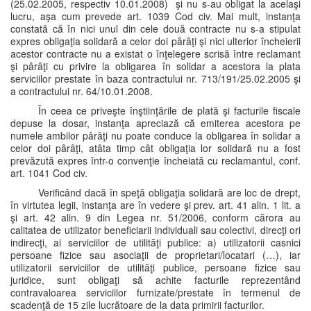
(25.02.2005, respectiv 10.01.2008) şi nu s-au obligat la acelaşi
lucru, aşa cum prevede art. 1039 Cod civ. Mai mult, instanţa
constată că în nici unul din cele două contracte nu s-a stipulat
expres obligaţia solidară a celor doi pârâţi şi nici ulterior încheierii
acestor contracte nu a existat o înţelegere scrisă între reclamant
şi pârâţi cu privire la obligarea în solidar a acestora la plata
serviciilor prestate în baza contractului nr. 713/191/25.02.2005 şi
a contractului nr. 64/10.01.2008.
În ceea ce priveşte înştiinţările de plată şi facturile fiscale
depuse la dosar, instanţa apreciază că emiterea acestora pe
numele ambilor pârâţi nu poate conduce la obligarea în solidar a
celor doi pârâţi, atâta timp cât obligaţia lor solidară nu a fost
prevăzută expres într-o convenţie încheiată cu reclamantul, conf.
art. 1041 Cod civ.
Verificând dacă în speţă obligaţia solidară are loc de drept,
în virtutea legii, instanţa are în vedere şi prev. art. 41 alin. 1 lit. a
şi art. 42 alin. 9 din Legea nr. 51/2006, conform cărora au
calitatea de utilizator beneficiarii individuali sau colectivi, direcţi ori
indirecţi, ai serviciilor de utilităţi publice: a) utilizatorii casnici
persoane fizice sau asociaţii de proprietari/locatari (…), iar
utilizatorii serviciilor de utilităţi publice, persoane fizice sau
juridice, sunt obligaţi să achite facturile reprezentând
contravaloarea serviciilor furnizate/prestate în termenul de
scadenţă de 15 zile lucrătoare de la data primirii facturilor.