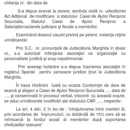
chitanţa nr. din data de
S-a depus anexat la cerere: sentinţa civilă nr. udecătoriei
Act Adiţional de modificare a statutului Casei de Ajutor Reciproc
Sucursala, Statutul Casei de Ajutor Reciproc a
Salariaţilorcazierele judiciare şi fiscale a membrilor.
Examinând dosarul cauzei privind pe petent, instanţa reţine
următoarele:
Prin S.C. nr. pronunţată de Judecătoria Marghita în dosar
nr., s-a autorizat înfiinţarea asociaţiei ca organizaţie cu
personalitate juridică şi scop nepatrimonial.
Prin aceeaşi hotărâre s-a dispus înscrierea asociaţiei în
registrul Special pentru persoane juridice ţinut la Judecătoria
Marghita.
În baza Hotărârii luată cu ocazia Conferinţei de dare de
seamă şi alegeri a Casei de Ajutor Reciproc Sucursala …. data de
…. şi consemnată în procesul verbal, întocmit cu această ocazie,
se aduc următoarele modificări ale statutului CAR …., respectiv:
La art. 4 alin. 2 în loc de : întrajutorarea între membri ăi,
prin acordarea de împrumuturi, cu dobândă de 15% care să se
reîntoarcă la fondul social al membrilor după suportarea
cheltuielilor statuare”