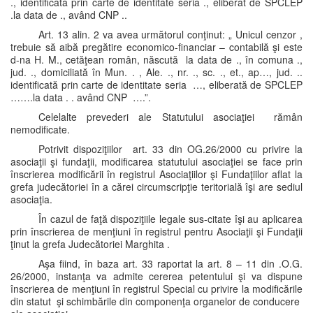
., identificată prin carte de identitate seria ., eliberat de SPCLEP
.la data de ., având CNP ..
Art. 13 alin. 2 va avea următorul conţinut: „ Unicul cenzor ,
trebuie să aibă pregătire economico-financiar – contabilă şi este
d-na H. M., cetăţean român, născută la data de ., în comuna .,
jud. ., domiciliată în Mun. . , Ale. ., nr. ., sc. ., et., ap…, jud. ..
identificată prin carte de identitate seria …, eliberată de SPCLEP
…….la data . . având CNP ….”.
Celelalte prevederi ale Statutului asociaţiei rămân
nemodificate.
Potrivit dispoziţiilor art. 33 din OG.26/2000 cu privire la
asociaţii şi fundaţii, modificarea statutului asociaţiei se face prin
înscrierea modificării în registrul Asociaţiilor şi Fundaţiilor aflat la
grefa judecătoriei în a cărei circumscripţie teritorială îşi are sediul
asociaţia.
În cazul de faţă dispoziţiile legale sus-citate îşi au aplicarea
prin înscrierea de menţiuni în registrul pentru Asociaţii şi Fundaţii
ţinut la grefa Judecătoriei Marghita .
Aşa fiind, în baza art. 33 raportat la art. 8 – 11 din .O.G.
26/2000, instanţa va admite cererea petentului şi va dispune
înscrierea de menţiuni în registrul Special cu privire la modificările
din statut şi schimbările din componenţa organelor de conducere