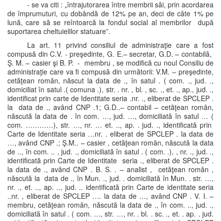
- se va citi : „întrajutorarea între membrii săi, prin acordarea
de împrumuturi, cu dobândă de 12% pe an, deci de câte 1% pe
lună, care să se reîntoarcă la fondul social al membrilor după
suportarea cheltuielilor statuare”.
La art. 11 privind consiliul de administraţie care a fost
compusă din C.V. - preşedinte, G. E.– secretar, G.D. – contabilă,
Ş. M. – casier şi B. P. - membru , se modifică cu noul Consiliu de
administraţie care va fi compusă din următorii: V.M. – preşedinte,
cetăţean român, născut la data de ., în satul . ( com. ., jud. .,
domiciliat în satul .( comuna .), str. . nr. , bl. , sc. ., et. ., ap., jud. .,
identificat prin carte de Identitate seria .nr. ., eliberat de SPCLEP .
la data de ., având CNP .1; G.D..– contabil – cetăţean român,
născută la data de . în com. …, jud. …, domiciliată în satul … (
com. …………), str. …, nr. … et. .., ap. . jud. ., identificată prin
Carte de Identitate seria …nr. . eliberat de SPCLEP . la data de
…, având CNP .; Ş.M.. – casier , cetăţean român, născută la data
de .., în com. .. , jud. ., domiciliată în satul . ( com. .), , nr. ., jud. .,
identificată prin Carte de Identitate seria ., eliberat de SPCLEP .
la data de ., având CNP . B. S. . – analist , cetăţean român ,
născută la data de ., în Mun. ., jud. . domiciliată în Mun. . str. …,
nr. ., et. .., ap. .., jud. .. identificată prin Carte de identitate seria
..nr. , eliberat de SPCLEP …. la data de …, având CNP . V. I. –
membru, cetăţean român, născută la data de ., în com. .., jud. .,
domiciliată în satul . ( com. …, str. …, nr. . bl. . sc. ., et. . ap. . jud.