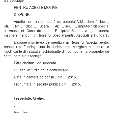
ale asociaţiei.
PENTRU ACESTE MOTIVE
DISPUNE:
Admite cererea formulată de petentul V.M., dom în loc. .,
Str. … Nr. … Bloc …, Scara … Ap … jud. …, împuternicit special
al Asociaţiei Casa de ajutor Reciproc Sucursala ,,…” pentru
înscriere menţiuni în Registrul Special pentru Asociaţii şi Fundaţii .
Dispune înscrierea de menţiuni în Registrul Special pentru
Asociaţii şi Fundaţii ţinut la Judecătoria Marghita cu privire la
modificările din statut şi schimbările din componenţa organelor de
conducere ale asociaţiei.
Fără cheltuieli de judecată.
Cu apel în 5 zile de la comunicare.
Dată în camera de consiliu din … 2015.
Pronunţată în şedinţa publică din … 2015.
Preşedinte, Grefier,
.
Red. Jud. .