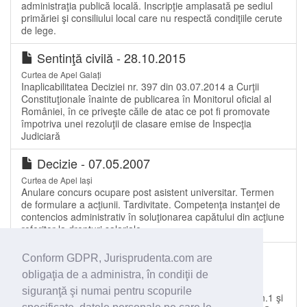
administraţia publică locală. Inscripţie amplasată pe sediul
primăriei şi consiliului local care nu respectă condiţiile cerute
de lege.
Sentinţă civilă - 28.10.2015
Curtea de Apel Galați
Inaplicabilitatea Deciziei nr. 397 din 03.07.2014 a Curţii
Constituţionale înainte de publicarea în Monitorul oficial al
României, în ce priveşte căile de atac ce pot fi promovate
împotriva unei rezoluţii de clasare emise de Inspecţia
Judiciară
Decizie - 07.05.2007
Curtea de Apel Iași
Anulare concurs ocupare post asistent universitar. Termen
de formulare a acţiunii. Tardivitate. Competenţa instanţei de
contencios administrativ în soluţionarea capătului din acţiune
referitor la drepturi salariale
Decizie - 11.02.2013
Conform GDPR, Jurisprudenta.com are
Curtea de Apel Oradea
obligaţia de a administra, în condiţii de
RECURS CONTENCIOS ADMINISTRATIV. ANULARE
siguranţă şi numai pentru scopurile
PROCES VERBAL DE CONSTATARE A.P.I.A. -art.51 alin.1 şi