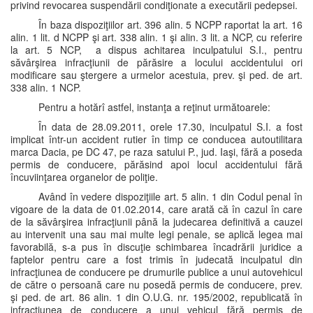
privind revocarea suspendării condiţionate a executării pedepsei.
În baza dispoziţiilor art. 396 alin. 5 NCPP raportat la art. 16
alin. 1 lit. d NCPP şi art. 338 alin. 1 şi alin. 3 lit. a NCP, cu referire
la art. 5 NCP, a dispus achitarea inculpatului S.I., pentru
săvârşirea infracţiunii de părăsire a locului accidentului ori
modificare sau ştergere a urmelor acestuia, prev. şi ped. de art.
338 alin. 1 NCP.
Pentru a hotărî astfel, instanţa a reţinut următoarele:
În data de 28.09.2011, orele 17.30, inculpatul S.I. a fost
implicat într-un accident rutier în timp ce conducea autoutilitara
marca Dacia, pe DC 47, pe raza satului P., jud. Iaşi, fără a poseda
permis de conducere, părăsind apoi locul accidentului fără
încuviinţarea organelor de poliţie.
Având în vedere dispoziţiile art. 5 alin. 1 din Codul penal în
vigoare de la data de 01.02.2014, care arată că în cazul în care
de la săvârşirea infracţiunii până la judecarea definitivă a cauzei
au intervenit una sau mai multe legi penale, se aplică legea mai
favorabilă, s-a pus în discuţie schimbarea încadrării juridice a
faptelor pentru care a fost trimis în judecată inculpatul din
infracţiunea de conducere pe drumurile publice a unui autovehicul
de către o persoană care nu posedă permis de conducere, prev.
şi ped. de art. 86 alin. 1 din O.U.G. nr. 195/2002, republicată în
infracţiunea de conducere a unui vehicul fără permis de