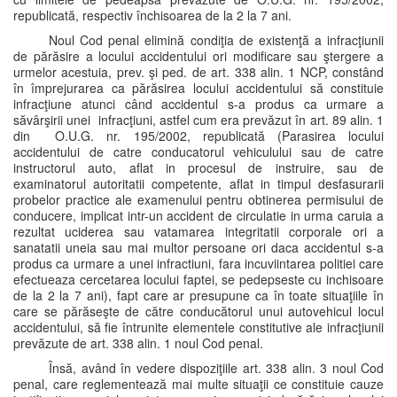
republicată, respectiv închisoarea de la 2 la 7 ani.
Noul Cod penal elimină condiţia de existenţă a infracţiunii
de părăsire a locului accidentului ori modificare sau ştergere a
urmelor acestuia, prev. şi ped. de art. 338 alin. 1 NCP, constând
în împrejurarea ca părăsirea locului accidentului să constituie
infracţiune atunci când accidentul s-a produs ca urmare a
săvârşirii unei infracţiuni, astfel cum era prevăzut în art. 89 alin. 1
din O.U.G. nr. 195/2002, republicată (Parasirea locului
accidentului de catre conducatorul vehiculului sau de catre
instructorul auto, aflat in procesul de instruire, sau de
examinatorul autoritatii competente, aflat in timpul desfasurarii
probelor practice ale examenului pentru obtinerea permisului de
conducere, implicat intr-un accident de circulatie in urma caruia a
rezultat uciderea sau vatamarea integritatii corporale ori a
sanatatii uneia sau mai multor persoane ori daca accidentul s-a
produs ca urmare a unei infractiuni, fara incuviintarea politiei care
efectueaza cercetarea locului faptei, se pedepseste cu inchisoare
de la 2 la 7 ani), fapt care ar presupune ca în toate situaţiile în
care se părăseşte de către conducătorul unui autovehicul locul
accidentului, să fie întrunite elementele constitutive ale infracţiunii
prevăzute de art. 338 alin. 1 noul Cod penal.
Însă, având în vedere dispoziţiile art. 338 alin. 3 noul Cod
penal, care reglementează mai multe situaţii ce constituie cauze