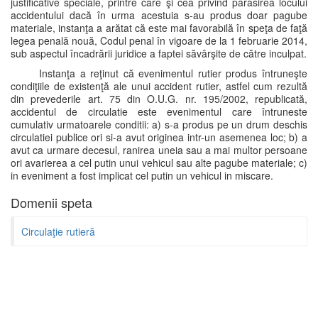
justificative speciale, printre care şi cea privind părăsirea locului
accidentului dacă în urma acestuia s-au produs doar pagube
materiale, instanţa a arătat că este mai favorabilă în speţa de faţă
legea penală nouă, Codul penal în vigoare de la 1 februarie 2014,
sub aspectul încadrării juridice a faptei săvârşite de către inculpat.
Instanţa a reţinut că evenimentul rutier produs întruneşte
condiţiile de existenţă ale unui accident rutier, astfel cum rezultă
din prevederile art. 75 din O.U.G. nr. 195/2002, republicată,
accidentul de circulatie este evenimentul care întruneste
cumulativ urmatoarele conditii: a) s-a produs pe un drum deschis
circulatiei publice ori si-a avut originea intr-un asemenea loc; b) a
avut ca urmare decesul, ranirea uneia sau a mai multor persoane
ori avarierea a cel putin unui vehicul sau alte pagube materiale; c)
in eveniment a fost implicat cel putin un vehicul in miscare.
Domenii speta
Circulaţie rutieră