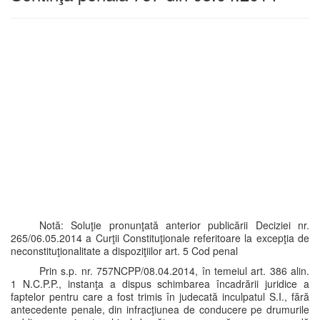
Notă: Soluţie pronunţată anterior publicării Deciziei nr.
265/06.05.2014 a Curţii Constituţionale referitoare la excepţia de
neconstituţionalitate a dispoziţiilor art. 5 Cod penal
Prin s.p. nr. 757NCPP/08.04.2014, în temeiul art. 386 alin.
1 N.C.P.P., instanţa a dispus schimbarea încadrării juridice a
faptelor pentru care a fost trimis în judecată inculpatul S.I., fără
antecedente penale, din infracţiunea de conducere pe drumurile