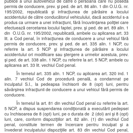
publice a unui autovehicul de către o persoană care nu posedă
permis de conducere, prev. şi ped. de art. 86 alin. 1 din O.U.G. nr.
195/2002, republicată şi infracţiunea de părăsire a locului
accidentului de către conducătorul vehiculului, dacă accidentul s-a
produs ca urmare a unei infracţiuni, fără încuviinţarea poliţiei care
efectuează cercetarea locului faptei, prev. şi ped. de art. 89 alin. 1
din O.U.G. nr. 195/2002, republicată, ambele cu aplicarea art. 33
lit. a Cod penal, în infracţiunea de conducere a unui vehicul fără
permis de conducere, prev. şi ped. de art. 335 alin. 1 NCP, cu
referire la art. 5 NCP şi infracţiunea de părăsire a locului
accidentului ori modificare sau ştergere a urmelor acestuia, prev.
şi ped. de art. 338 alin. 1 NCP, cu referire la art. 5 NCP, ambele cu
aplicarea art. 33 lit. vechiul Cod penal.
În temeiul art. 335 alin. 1 NCP, cu aplicarea art. 320 ind. 1
alin. 7 vechiul Cod de procedură penală, a condamnat pe
inculpatul S.I., la pedeapsa închisorii de 8 (opt) luni, pentru
săvârşirea infracţiunii de conducere a unui vehicul fără permis de
conducere.
În temeiul la art. 81 din vechiul Cod penal cu referire la art.
5 NCP, a dispus suspendarea condiţionată a executării pedepsei
cu închisoarea de 8 (opt) luni, pe o durata de 2 (doi) ani şi 8 (opt)
luni, care, conform dispoziţiilor art. 82 alin. (1) din vechiul Cod
penal, constituie termen de încercare pentru inculpat şi a
învederat inculpatului dispoziţiile art. 83 din vechiul Cod penal,