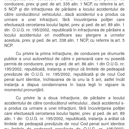
conducere, prev. şi ped. de art. 335 alin. 1 NCP, cu referire la art.
5 NCP şi din infracţiunea de părăsire a locului accidentului de
către conducătorul vehiculului…dacă accidentul s-a produs ca
urmare a unei infracţiuni, fără încuviinţarea poliţiei care
efectuează cercetarea locului faptei, prev. şi ped. de art. 89 alin. 1
din O.U.G. nr. 195/2002, republicată în infracţiunea de părăsire a
locului accidentului ori modificare sau ştergere a urmelor
acestuia, prev. şi ped. de art. 338 alin. 1 NCP, cu referire la art. 5
NCP.
Cu privire la prima infracţiune, de conducere pe drumurile
publice a unui autovehicul de către o persoană care nu posedă
permis de conducere, prev. şi ped. de art. 86 alin. 1 din O.U.G. nr.
195/2002, republicată, instanţa a reţinut că limitele de pedeapsă
prevăzute de O.U.G. nr. 195/2002, republicată şi de noul Cod
penal sunt identice, închisoarea de la unu la 5 ani, astfel încât
instanţa a dispus condamnarea în baza legii în vigoare la
momentul pronunţării.
Cu privire la a doua infracţiune, de părăsire a locului
accidentului de către conducătorul vehiculului…dacă accidentul s-
a produs ca urmare a unei infracţiuni, fără încuviinţarea poliţiei
care efectuează cercetarea locului faptei, prev. şi ped. de art. 89
alin. 1 din O.U.G. nr. 195/2002, republicată, instanţa a arătat că
limitele de pedeapsă prevăzute de noul Cod penal sunt identice
cu limitele de pedeapsă prevăzute de O.U.G. nr. 195/2002,