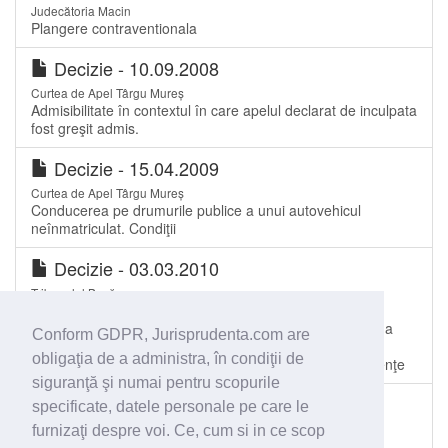
Judecătoria Macin
Plangere contraventionala
Decizie - 10.09.2008
Curtea de Apel Târgu Mureș
Admisibilitate în contextul în care apelul declarat de inculpata
fost greşit admis.
Decizie - 15.04.2009
Curtea de Apel Târgu Mureș
Conducerea pe drumurile publice a unui autovehicul
neînmatriculat. Condiţii
Decizie - 03.03.2010
Tribunalul Buzău
Cont. adm.: Contravenţie prev. de art. 58 alin.1 lit.e) din
OUG nr. 109/2005. Inexistenţa la bordul autovehiculului a
Conform GDPR, Jurisprudenta.com are
copiei conforme a licenţei de transport. Înstrăinarea
obligaţia de a administra, în condiţii de
autovehiculului neurmată de radierea acestuia din evidenţe
siguranţă şi numai pentru scopurile
Sentinţă civilă - 26.10.2010
specificate, datele personale pe care le
Judecătoria Onești
furnizaţi despre voi. Ce, cum si in ce scop
plangere contraventionala