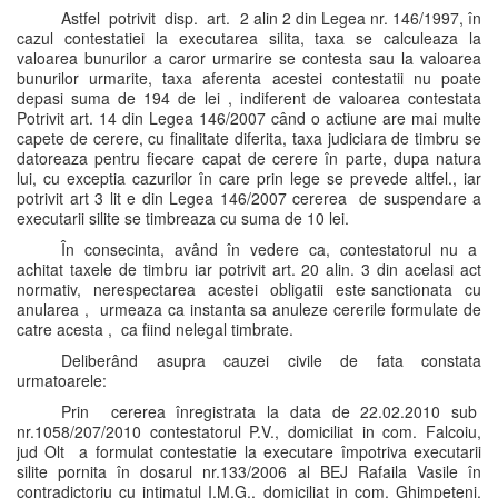
Astfel potrivit disp. art. 2 alin 2 din Legea nr. 146/1997, în
cazul contestatiei la executarea silita, taxa se calculeaza la
valoarea bunurilor a caror urmarire se contesta sau la valoarea
bunurilor urmarite, taxa aferenta acestei contestatii nu poate
depasi suma de 194 de lei , indiferent de valoarea contestata
Potrivit art. 14 din Legea 146/2007 când o actiune are mai multe
capete de cerere, cu finalitate diferita, taxa judiciara de timbru se
datoreaza pentru fiecare capat de cerere în parte, dupa natura
lui, cu exceptia cazurilor în care prin lege se prevede altfel., iar
potrivit art 3 lit e din Legea 146/2007 cererea de suspendare a
executarii silite se timbreaza cu suma de 10 lei.
În consecinta, având în vedere ca, contestatorul nu a
achitat taxele de timbru iar potrivit art. 20 alin. 3 din acelasi act
normativ, nerespectarea acestei obligatii este sanctionata cu
anularea , urmeaza ca instanta sa anuleze cererile formulate de
catre acesta , ca fiind nelegal timbrate.
Deliberând asupra cauzei civile de fata constata
urmatoarele:
Prin cererea înregistrata la data de 22.02.2010 sub
nr.1058/207/2010 contestatorul P.V., domiciliat in com. Falcoiu,
jud Olt a formulat contestatie la executare împotriva executarii
silite pornita în dosarul nr.133/2006 al BEJ Rafaila Vasile în
contradictoriu cu intimatul I.M.G., domiciliat in com. Ghimpeteni,