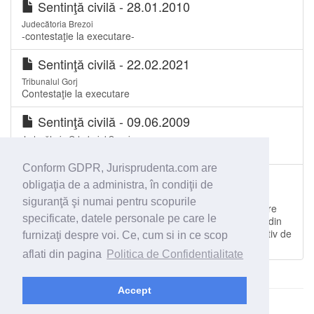
Sentinţă civilă - 28.01.2010
Judecătoria Brezoi
-contestaţie la executare-
Sentinţă civilă - 22.02.2021
Tribunalul Gorj
Contestaţie la executare
Sentinţă civilă - 09.06.2009
Judecătoria Odorheiul Secuiesc
Contestaţie la executare.
Conform GDPR, Jurisprudenta.com are
Sentinţă civilă - 22.06.2010
obligaţia de a administra, în condiţii de
Tribunalul Vâlcea
siguranţă şi numai pentru scopurile
Decizia/dispoziţia emisă în aplicarea Legii nr. 10/2001 are
specificate, datele personale pe care le
caracterul unui act civil de dispoziţie cu privire la bunuri din
patrimoniul entităţii emitente şi nu al unui act administrativ de
furnizaţi despre voi. Ce, cum si in ce scop
autoritate. Unităţile sau entităţile învestite cu soluţion...
aflati din pagina
Politica de Confidentialitate
Accept
© 2026 - Jurisprudenta.com -
Cautare
-
Termeni si conditii