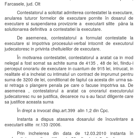
Farcasele, jud. Olt
Contestatorul a solicitat admiterea contestatiei la executare,
anularea tuturor formelor de executare pornite în dosarul de
executare si suspendarea provizorie a executarii silite pâna la
solutionarea definitiva a contestatiei la executare.
De asemenea, contestatorul a formulat contestatie la
executare si impotriva procesului-verbal intocmit de executorul
judecatoresc in privinta cheltuielilor de executare.
În motivarea contestatiei, contestatorul a aratat ca in mod
nelegal a fost somat sa achite suma de 4135 , 48 de lei, fiindu-i
perceput onorariu de executare in cuantum de 915 lei, intrucat, in
realitate el a incheiat cu intimatul un contract de imprumut pentru
suma de 3200 de lei, conditionat de faptul ca acesta din urma sa-
si retraga o plangere penala pe care o facuse impotriva sa. De
asemenea , contestatorul a aratat ca onorariul executorului
judecatoresc nu se justifica, deoarece nu s-au facut diligente care
sa justifice aceasta suma
În drept a invocat disp.art.399 alin 1,2 din Cpc.
Instanta a dispus atasarea dosarului de încuviintare a
executarii silite nr.133 /2006.
Prin incheierea din data de 12.03.2010 instanta în