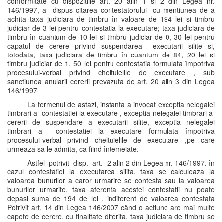
conformitate cu dispozitiile art. 20 alin 1 si 2 din Legea nr.
146/1997, a dispus citarea contestatorului cu mentiunea de a
achita taxa judiciara de timbru în valoare de 194 lei si timbru
judiciar de 3 lei pentru contestatia la executare; taxa judiciara de
timbru în cuantum de 10 lei si timbru judiciar de 0, 30 lei pentru
capatul de cerere privind suspendarea executarii silite si,
totodata, taxa judiciara de timbru în cuantum de 84, 20 lei si
timbru judiciar de 1, 50 lei pentru contestatia formulata împotriva
procesului-verbal privind cheltuielile de executare , sub
sanctiunea anularii cererii prevazuta de art. 20 alin 3 din Legea
146/1997
La termenul de astazi, instanta a invocat exceptia nelegalei
timbrari a contestatiei la executare , exceptia nelegalei timbrari a
cererii de suspendare a executarii silite, exceptia nelegalei
timbrari a contestatiei la executare formulata împotriva
procesului-verbal privind cheltuielile de executare ,pe care
urmeaza sa le admita, ca fiind întemeiate.
Astfel potrivit disp. art. 2 alin 2 din Legea nr. 146/1997, în
cazul contestatiei la executarea silita, taxa se calculeaza la
valoarea bunurilor a caror urmarire se contesta sau la valoarea
bunurilor urmarite, taxa aferenta acestei contestatii nu poate
depasi suma de 194 de lei , indiferent de valoarea contestata
Potrivit art. 14 din Legea 146/2007 când o actiune are mai multe
capete de cerere, cu finalitate diferita, taxa judiciara de timbru se