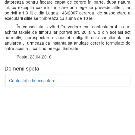
datoreaza pentru fiecare capat de cerere în parte, dupa natura
lui, cu exceptia cazurilor în care prin lege se prevede altfel., iar
potrivit art 3 lit e din Legea 146/2007 cererea de suspendare a
executarii silite se timbreaza cu suma de 10 lei.
În consecinta, având în vedere ca, contestatorul nu a
achitat taxele de timbru iar potrivit art. 20 alin. 3 din acelasi act
normativ, nerespectarea acestei obligatii este sanctionata cu
anularea , urmeaza ca instanta sa anuleze cererile formulate de
catre acesta , ca fiind nelegal timbrate.
Postat 23.04.2010
Domenii speta
Contestaţie la executare