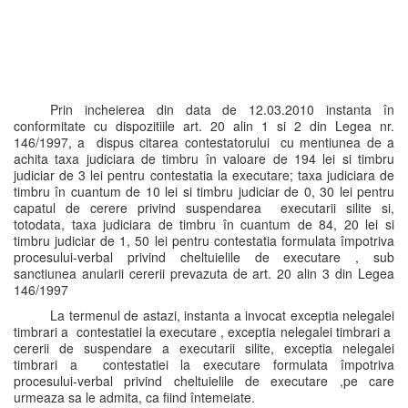
Prin incheierea din data de 12.03.2010 instanta în
conformitate cu dispozitiile art. 20 alin 1 si 2 din Legea nr.
146/1997, a dispus citarea contestatorului cu mentiunea de a
achita taxa judiciara de timbru în valoare de 194 lei si timbru
judiciar de 3 lei pentru contestatia la executare; taxa judiciara de
timbru în cuantum de 10 lei si timbru judiciar de 0, 30 lei pentru
capatul de cerere privind suspendarea executarii silite si,
totodata, taxa judiciara de timbru în cuantum de 84, 20 lei si
timbru judiciar de 1, 50 lei pentru contestatia formulata împotriva
procesului-verbal privind cheltuielile de executare , sub
sanctiunea anularii cererii prevazuta de art. 20 alin 3 din Legea
146/1997
La termenul de astazi, instanta a invocat exceptia nelegalei
timbrari a contestatiei la executare , exceptia nelegalei timbrari a
cererii de suspendare a executarii silite, exceptia nelegalei
timbrari a contestatiei la executare formulata împotriva
procesului-verbal privind cheltuielile de executare ,pe care
urmeaza sa le admita, ca fiind întemeiate.