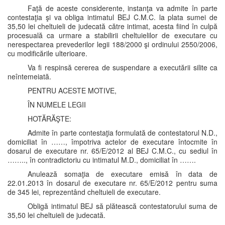
Faţă de aceste considerente, instanţa va admite în parte
contestaţia şi va obliga intimatul BEJ C.M.C. la plata sumei de
35,50 lei cheltuieli de judecată către intimat, acesta fiind în culpă
procesuală ca urmare a stabilirii cheltuielilor de executare cu
nerespectarea prevederilor legii 188/2000 şi ordinului 2550/2006,
cu modificările ulterioare.
Va fi respinsă cererea de suspendare a executării silite ca
neîntemeiată.
PENTRU ACESTE MOTIVE,
ÎN NUMELE LEGII
HOTĂRĂŞTE:
Admite în parte contestaţia formulată de contestatorul N.D.,
domiciliat în ……, împotriva actelor de executare întocmite în
dosarul de executare nr. 65/E/2012 al BEJ C.M.C., cu sediul în
…….., în contradictoriu cu intimatul M.D., domiciliat în …….
Anulează somaţia de executare emisă în data de
22.01.2013 în dosarul de executare nr. 65/E/2012 pentru suma
de 345 lei, reprezentând cheltuieli de executare.
Obligă intimatul BEJ să plătească contestatorului suma de
35,50 lei cheltuieli de judecată.