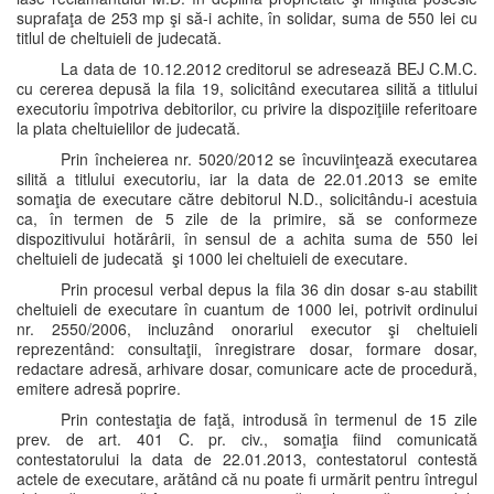
suprafaţa de 253 mp şi să-i achite, în solidar, suma de 550 lei cu
titlul de cheltuieli de judecată.
La data de 10.12.2012 creditorul se adresează BEJ C.M.C.
cu cererea depusă la fila 19, solicitând executarea silită a titlului
executoriu împotriva debitorilor, cu privire la dispoziţiile referitoare
la plata cheltuielilor de judecată.
Prin încheierea nr. 5020/2012 se încuviinţează executarea
silită a titlului executoriu, iar la data de 22.01.2013 se emite
somaţia de executare către debitorul N.D., solicitându-i acestuia
ca, în termen de 5 zile de la primire, să se conformeze
dispozitivului hotărârii, în sensul de a achita suma de 550 lei
cheltuieli de judecată şi 1000 lei cheltuieli de executare.
Prin procesul verbal depus la fila 36 din dosar s-au stabilit
cheltuieli de executare în cuantum de 1000 lei, potrivit ordinului
nr. 2550/2006, incluzând onorariul executor şi cheltuieli
reprezentând: consultaţii, înregistrare dosar, formare dosar,
redactare adresă, arhivare dosar, comunicare acte de procedură,
emitere adresă poprire.
Prin contestaţia de faţă, introdusă în termenul de 15 zile
prev. de art. 401 C. pr. civ., somaţia fiind comunicată
contestatorului la data de 22.01.2013, contestatorul contestă
actele de executare, arătând că nu poate fi urmărit pentru întregul