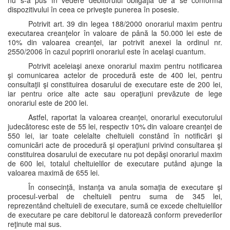
nu s-a pus în vedere debitorului obligaţia de a se conforma
dispozitivului în ceea ce priveşte punerea în posesie.
Potrivit art. 39 din legea 188/2000 onorariul maxim pentru
executarea creanţelor în valoare de până la 50.000 lei este de
10% din valoarea creanţei, iar potrivit anexei la ordinul nr.
2550/2006 în cazul popririi onorariul este în acelaşi cuantum.
Potrivit aceleiaşi anexe onorariul maxim pentru notificarea
şi comunicarea actelor de procedură este de 400 lei, pentru
consultaţii şi constituirea dosarului de executare este de 200 lei,
iar pentru orice alte acte sau operaţiuni prevăzute de lege
onorariul este de 200 lei.
Astfel, raportat la valoarea creanţei, onorariul executorului
judecătoresc este de 55 lei, respectiv 10% din valoare creanţei de
550 lei, iar toate celelalte cheltuieli constând în notificări şi
comunicări acte de procedură şi operaţiuni privind consultarea şi
constituirea dosarului de executare nu pot depăşi onorariul maxim
de 600 lei, totalul cheltuielilor de executare putând ajunge la
valoarea maximă de 655 lei.
În consecinţă, instanţa va anula somaţia de executare şi
procesul-verbal de cheltuieli pentru suma de 345 lei,
reprezentând cheltuieli de executare, sumă ce excede cheltuielilor
de executare pe care debitorul le datorează conform prevederilor
reţinute mai sus.