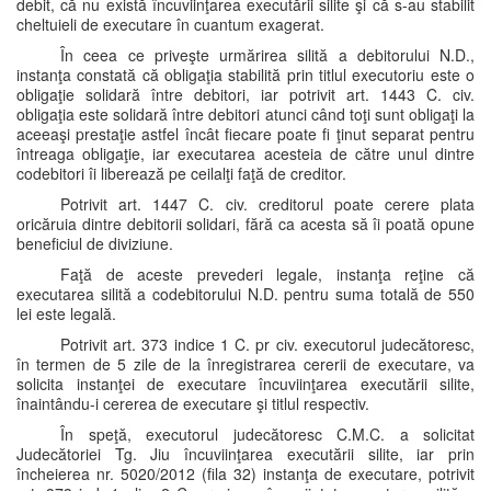
debit, că nu există încuviinţarea executării silite şi că s-au stabilit
cheltuieli de executare în cuantum exagerat.
În ceea ce priveşte urmărirea silită a debitorului N.D.,
instanţa constată că obligaţia stabilită prin titlul executoriu este o
obligaţie solidară între debitori, iar potrivit art. 1443 C. civ.
obligaţia este solidară între debitori atunci când toţi sunt obligaţi la
aceeaşi prestaţie astfel încât fiecare poate fi ţinut separat pentru
întreaga obligaţie, iar executarea acesteia de către unul dintre
codebitori îi liberează pe ceilalţi faţă de creditor.
Potrivit art. 1447 C. civ. creditorul poate cerere plata
oricăruia dintre debitorii solidari, fără ca acesta să îi poată opune
beneficiul de diviziune.
Faţă de aceste prevederi legale, instanţa reţine că
executarea silită a codebitorului N.D. pentru suma totală de 550
lei este legală.
Potrivit art. 373 indice 1 C. pr civ. executorul judecătoresc,
în termen de 5 zile de la înregistrarea cererii de executare, va
solicita instanţei de executare încuviinţarea executării silite,
înaintându-i cererea de executare şi titlul respectiv.
În speţă, executorul judecătoresc C.M.C. a solicitat
Judecătoriei Tg. Jiu încuviinţarea executării silite, iar prin
încheierea nr. 5020/2012 (fila 32) instanţa de executare, potrivit