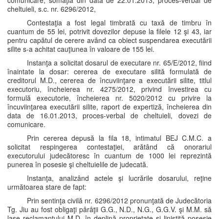
comunicare, somaţia din data de 22.01.2013, proces-verbal de
cheltuieli, s.c. nr. 6296/2012,
Contestaţia a fost legal timbrată cu taxă de timbru în
cuantum de 55 lei, potrivit dovezilor depuse la filele 12 şi 43, iar
pentru capătul de cerere având ca obiect suspendarea executării
silite s-a achitat cauţiunea în valoare de 155 lei.
Instanţa a solicitat dosarul de executare nr. 65/E/2012, fiind
înaintate la dosar: cererea de executare silită formulată de
creditorul M.D., cererea de încuviinţare a executării silite, titlul
executoriu, încheierea nr. 4275/2012, privind învestirea cu
formulă executorie, încheierea nr. 5020/2012 cu privire la
încuviinţarea executării silite, raport de expertiză, încheierea din
data de 16.01.2013, proces-verbal de cheltuieli, dovezi de
comunicare.
Prin cererea depusă la fila 18, intimatul BEJ C.M.C. a
solicitat respingerea contestaţiei, arătând că onorariul
executorului judecătoresc în cuantum de 1000 lei reprezintă
punerea în posesie şi cheltuielile de judecată.
Instanţa, analizând actele şi lucrările dosarului, reţine
următoarea stare de fapt:
Prin sentinţa civilă nr. 6296/2012 pronunţată de Judecătoria
Tg. Jiu au fost obligaţi pârâţii G.G., N.D., N.G., G.G.V. şi M.M. să
lase reclamantului M.D. în deplină proprietate şi liniştită posesie