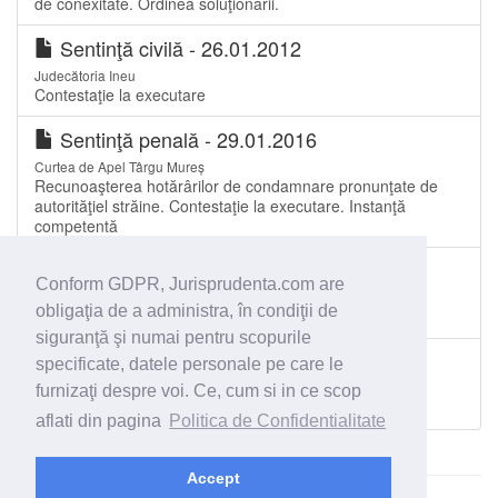
de conexitate. Ordinea soluţionării.
Sentinţă civilă - 26.01.2012
Judecătoria Ineu
Contestaţie la executare
Sentinţă penală - 29.01.2016
Curtea de Apel Târgu Mureș
Recunoaşterea hotărârilor de condamnare pronunţate de
autorităţiel străine. Contestaţie la executare. Instanţă
competentă
Sentinţă civilă - 07.10.2011
Conform GDPR, Jurisprudenta.com are
Judecătoria Onești
obligaţia de a administra, în condiţii de
contestatie la executare
siguranţă şi numai pentru scopurile
Sentinţă civilă - 12.04.2011
specificate, datele personale pe care le
Judecătoria Câmpina
furnizaţi despre voi. Ce, cum si in ce scop
contestaţie titlu şi contestaţie executare
aflati din pagina
Politica de Confidentialitate
Accept