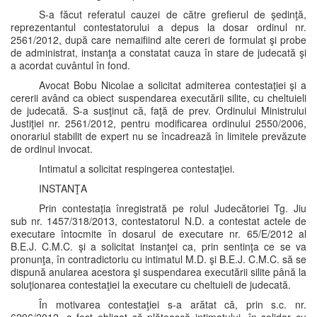
S-a făcut referatul cauzei de către grefierul de şedinţă,
reprezentantul contestatorului a depus la dosar ordinul nr.
2561/2012, după care nemaifiind alte cereri de formulat şi probe
de administrat, instanţa a constatat cauza în stare de judecată şi
a acordat cuvântul în fond.
Avocat Bobu Nicolae a solicitat admiterea contestaţiei şi a
cererii având ca obiect suspendarea executării silite, cu cheltuieli
de judecată. S-a susţinut că, faţă de prev. Ordinului Ministrului
Justiţiei nr. 2561/2012, pentru modificarea ordinului 2550/2006,
onorariul stabilit de expert nu se încadrează în limitele prevăzute
de ordinul invocat.
Intimatul a solicitat respingerea contestaţiei.
INSTANŢA
Prin contestaţia înregistrată pe rolul Judecătoriei Tg. Jiu
sub nr. 1457/318/2013, contestatorul N.D. a contestat actele de
executare întocmite în dosarul de executare nr. 65/E/2012 al
B.E.J. C.M.C. şi a solicitat instanţei ca, prin sentinţa ce se va
pronunţa, în contradictoriu cu intimatul M.D. şi B.E.J. C.M.C. să se
dispună anularea acestora şi suspendarea executării silite până la
soluţionarea contestaţiei la executare cu cheltuieli de judecată.
În motivarea contestaţiei s-a arătat că, prin s.c. nr.