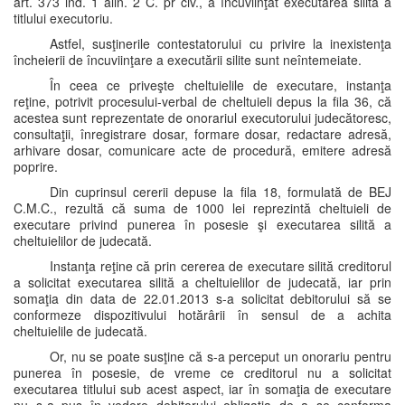
art. 373 ind. 1 alin. 2 C. pr civ., a încuviinţat executarea silită a
titlului executoriu.
Astfel, susţinerile contestatorului cu privire la inexistenţa
încheierii de încuviinţare a executării silite sunt neîntemeiate.
În ceea ce priveşte cheltuielile de executare, instanţa
reţine, potrivit procesului-verbal de cheltuieli depus la fila 36, că
acestea sunt reprezentate de onorariul executorului judecătoresc,
consultaţii, înregistrare dosar, formare dosar, redactare adresă,
arhivare dosar, comunicare acte de procedură, emitere adresă
poprire.
Din cuprinsul cererii depuse la fila 18, formulată de BEJ
C.M.C., rezultă că suma de 1000 lei reprezintă cheltuieli de
executare privind punerea în posesie şi executarea silită a
cheltuielilor de judecată.
Instanţa reţine că prin cererea de executare silită creditorul
a solicitat executarea silită a cheltuielilor de judecată, iar prin
somaţia din data de 22.01.2013 s-a solicitat debitorului să se
conformeze dispozitivului hotărârii în sensul de a achita
cheltuielile de judecată.
Or, nu se poate susţine că s-a perceput un onorariu pentru
punerea în posesie, de vreme ce creditorul nu a solicitat
executarea titlului sub acest aspect, iar în somaţia de executare