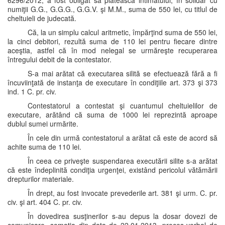
6296/2012, a fost obligat să plătească intimatului, în solidar cu
numiţii G.G., G.G.G., G.G.V. şi M.M., suma de 550 lei, cu titlul de
cheltuieli de judecată.
Că, la un simplu calcul aritmetic, împărţind suma de 550 lei,
la cinci debitori, rezultă suma de 110 lei pentru fiecare dintre
aceştia, astfel că în mod nelegal se urmăreşte recuperarea
întregului debit de la contestator.
S-a mai arătat că executarea silită se efectuează fără a fi
încuviinţată de instanţa de executare în condiţiile art. 373 şi 373
ind. 1 C. pr. civ.
Contestatorul a contestat şi cuantumul cheltuielilor de
executare, arătând că suma de 1000 lei reprezintă aproape
dublul sumei urmărite.
În cele din urmă contestatorul a arătat că este de acord să
achite suma de 110 lei.
În ceea ce priveşte suspendarea executării silite s-a arătat
că este îndeplinită condiţia urgenţei, existând pericolul vătămării
drepturilor materiale.
În drept, au fost invocate prevederile art. 381 şi urm. C. pr.
civ. şi art. 404 C. pr. civ.
În dovedirea susţinerilor s-au depus la dosar dovezi de