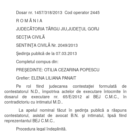
Dosar nr. 1457/318/2013 Cod operator 2445
R O M Â N I A
JUDECĂTORIA TÂRGU JIU,JUDEŢUL GORJ
SECŢIA CIVILĂ
SENTINŢA CIVILĂ Nr. 2049/2013
Şedinţa publică de la 07.03.2013
Completul compus din:
PREŞEDINTE: OTILIA CEZARINA POPESCU
Grefier: ELENA LILIANA PANAIT
Pe rol fiind judecarea contestaţiei formulată de
contestatorul N.D., împotriva actelor de executare întocmite în
dosarul de executare nr. 65/E/2012 al BEJ C.M.C., în
contradictoriu cu intimatul M.D..
La apelul nominal făcut în şedinţa publică a răspuns
contestatorul, asistat de avocat B.N. şi intimatul, lipsă fiind
reprezentantul BEJ C.M.C..
Procedura legal îndeplinită.