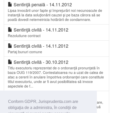
Sentinţă penală - 14.11.2012
Lipsa invocării unor fapte şi împrejurări noi necunoscute de
instanţă la data soluţionării cauzei şi pe baza cărora să se
poată dovedi netemeinicia hotărârii de condamnare.
Sentinţă civilă - 14.11.2012
Rezolutiune contract
Sentinţă civilă - 14.11.2012
Partaj bunuri comune
Sentinţă civilă - 30.10.2012
Titlu executoriu reprezentat de o ordonanţă pronunţată în
baza OUG 119/2007. Contestatoarea nu a uzat de calea de
atac a cererii în anulare împotriva ordonanţei care constituie
titlul executoriu, unde ar fi avut posibilitatea să invoce
aspectele de f...
Sentinţă penală - 30.10.2012
Conform GDPR, Jurisprudenta.com are
Incidenţa disp. art. 1402 alin. 7 C.pr.pen., în situaţia în care,
în perioada de timp scursă în intervalul existent între două
obligaţia de a administra, în condiţii de
prelungiri ale măsurii preventive prev. de art. 136 lit. „b”