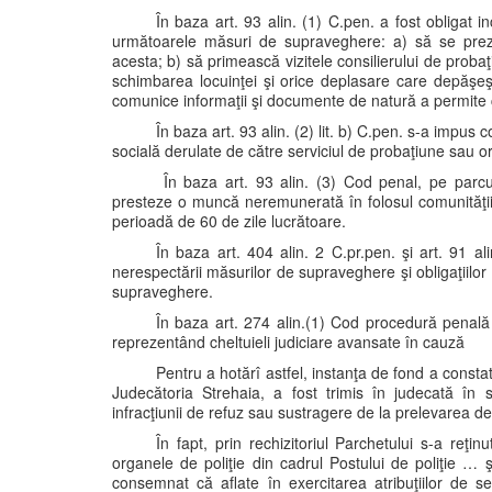
În baza art. 93 alin. (1) C.pen. a fost obligat
următoarele măsuri de supraveghere: a) să se prezin
acesta; b) să primească vizitele consilierului de prob
schimbarea locuinţei şi orice deplasare care depăşe
comunice informaţii şi documente de natură a permite c
În baza art. 93 alin. (2) lit. b) C.pen. s-a impu
socială derulate de către serviciul de probaţiune sau or
În baza art. 93 alin. (3) Cod penal, pe parcu
presteze o muncă neremunerată în folosul comunităţii 
perioadă de 60 de zile lucrătoare.
În baza art. 404 alin. 2 C.pr.pen. şi art. 91 al
nerespectării măsurilor de supraveghere şi obligaţiilor 
supraveghere.
În baza art. 274 alin.(1) Cod procedură penală a
reprezentând cheltuieli judiciare avansate în cauză
Pentru a hotărî astfel, instanţa de fond a consta
Judecătoria Strehaia, a fost trimis în judecată în st
infracţiunii de refuz sau sustragere de la prelevarea de
În fapt, prin rechizitoriul Parchetului s-a reţ
organele de poliţie din cadrul Postului de poliţie …
consemnat că aflate în exercitarea atribuţiilor de se