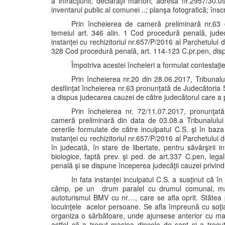
a infracţiunii; declaraţii martori; adresa nr.2957/30
inventarul public al comunei ..; planşa fotografică; înscr
Prin încheierea de cameră preliminară nr.63 
temeiul art. 346 alin. 1 Cod procedură penală, judec
instanţei cu rechizitoriul nr.657/P/2016 al Parchetului d
328 Cod procedură penală, art. 114-123 C.pr.pen, disp
Împotriva acestei încheieri a formulat contestaţie
Prin încheierea nr.20 din 28.06.2017, Tribunalu
desfiinţat încheierea nr.63 pronunţată de Judecătoria
a dispus judecarea cauzei de către judecătorul care a 
Prin încheierea nr. 72/11.07.2017, pronunţată
cameră preliminară din data de 03.08.a Tribunalulu
cererile formulate de către inculpatul C.S. şi în baza 
instanţei cu rechizitoriul nr.657/P/2016 al Parchetului 
în judecată, în stare de libertate, pentru săvârşirii
biologice, faptă prev. şi ped. de art.337 C.pen, legal
penală şi se dispune începerea judecăţii cauzei privind
In fata instanţei inculpatul C.S. a susţinut că 
câmp, pe un drum paralel cu drumul comunal, mai p
autoturismul BMV cu nr…, care se afla oprit. Stătea 
locuinţele acelor persoane. Se afla împreună cu soţia
organiza o sărbătoare, unde ajunsese anterior cu maş
astfel că a trecut maşina dincolo de şanţ şi a trecu