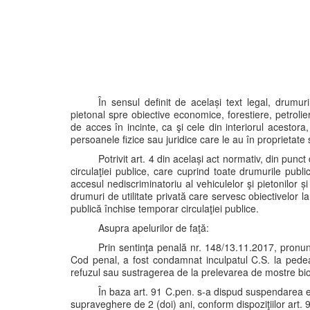
În sensul definit de același text legal, drumuril
pietonal spre obiective economice, forestiere, petrolie
de acces în incinte, ca şi cele din interiorul acestor
persoanele fizice sau juridice care le au în proprietate 
Potrivit art. 4 din același act normativ, din punc
circulaţiei publice, care cuprind toate drumurile publi
accesul nediscriminatoriu al vehiculelor şi pietonilor ș
drumuri de utilitate privată care servesc obiectivelor l
publică închise temporar circulaţiei publice.
Asupra apelurilor de faţă:
Prin sentinţa penală nr. 148/13.11.2017, pronun
Cod penal, a fost condamnat inculpatul C.S. la pede
refuzul sau sustragerea de la prelevarea de mostre bio
În baza art. 91 C.pen. s-a dispud suspendarea 
supraveghere de 2 (doi) ani, conform dispoziţiilor art. 