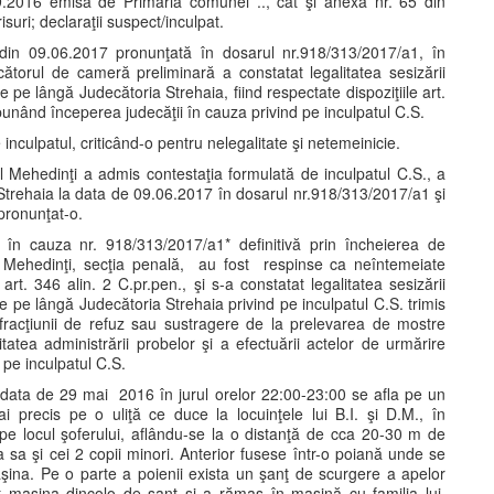
.09.2016 emisă de Primăria comunei .., cât şi anexa nr. 65 din
isuri; declaraţii suspect/inculpat.
din 09.06.2017 pronunţată în dosarul nr.918/313/2017/a1, în
ătorul de cameră preliminară a constatat legalitatea sesizării
e pe lângă Judecătoria Strehaia, fiind respectate dispoziţiile art.
unând începerea judecăţii în cauza privind pe inculpatul C.S.
 inculpatul, criticând-o pentru nelegalitate şi netemeinicie.
l Mehedinţi a admis contestaţia formulată de inculpatul C.S., a
 Strehaia la data de 09.06.2017 în dosarul nr.918/313/2017/a1 şi
pronunţat-o.
 în cauza nr. 918/313/2017/a1* definitivă prin încheierea de
i Mehedinţi, secţia penală, au fost respinse ca neîntemeiate
art. 346 alin. 2 C.pr.pen., şi s-a constatat legalitatea sesizării
de pe lângă Judecătoria Strehaia privind pe inculpatul C.S. trimis
 infracţiunii de refuz sau sustragere de la prelevarea de mostre
itatea administrării probelor şi a efectuării actelor de urmărire
 pe inculpatul C.S.
în data de 29 mai 2016 în jurul orelor 22:00-23:00 se afla pe un
recis pe o uliţă ce duce la locuinţele lui B.I. şi D.M., în
pe locul şoferului, aflându-se la o distanţă de cca 20-30 m de
 sa şi cei 2 copii minori. Anterior fusese într-o poiană unde se
ina. Pe o parte a poienii exista un şanţ de scurgere a apelor
t maşina dincolo de şanţ şi a rămas în maşină cu familia lui,