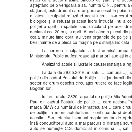
aşteptând pe o verişoară a sa, numita O.N. , pentru a
staţionat, este drumul care asigura accesul în poiană ş
etilotest, inculpatul refuzând acest lucru. I s-a ceru
biologice şi a refuzat şi acest lucru întrucât nu a c
poliţiei a oprit în spatele său, circulând pe acel 
deplasat cca 20 m şi a oprit. Atunci când a plecat din 
cca 2 minute fiind oprit, au venit organele de poliţie 
beri înainte de a pleca cu maşina pe distanţa indicată.
La cererea inculpatului a fost admisă proba t
Ministerului Public au fost reaudiaţi martorii audiaţi in
Analizând actele si lucrările cauzei instanţa a re
La data de 29.05.2016, în satul .., comuna .., ju
poliţie din cadrul Postului de Poliţie ... si jandarmi
sector de drum deschis circulaţiei rutiere ce face legă
Bogdan Ion.
În jurul orelor 2320, agentul de poliţie Miu Adon
Paul din cadrul Postului de poliţie ..., care acţiona
marca BMW cu numărul de înmatriculare .. care circula
de poliţie, a întors autoturismul, continuându-şi de
aceştia . S-a efectuat semnal regulamentar de opri
însă conducătorul auto a mai parcurs o distanţă scurtă
auto se numeşte C.S. domiciliat în comuna ..., sat ..