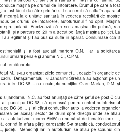
 conduce maşina pe drumul de întoarcere. Drumul pe care a fost
i a fost făcut de către primărie. I s-a cerut să sufle în aparatul
t să meargă la o unitate sanitară în vederea recoltării de mostre
ondus pe drumul de întoarcere, autoturismul fiind oprit. Maşina
drum spre poiană. Precizează că a scos maşina din poiană, s-a
poiană şi a parcurs cei 20 m a trecut pe lângă maşina poliţiei. La
şi l-au legitimat şi l-au pus să sufle în aparat. Consumase cca 3
estimonială şi a fost audiată martora O.N. iar la solicitarea
 cursul urmării penale şi anume N.C., C.P.M.
ţinut următoarele:
deţul M., s-au organizat zilele comunei ..., ocazie în organele de
i din cadrul Detaşamentului 6 Jandarmi Strehaia au acţionat pe un
tura între DC 68 ... cu locuinţele numiţilor Olaru Marian, D.M. şi
is si jandarmul N.C. au fost anunţaţi de către şeful de post Cîciu
 în alt punct pe DC 68, să oprească pentru control autoturismul
 pe DC 68 ... şi al cărui conducător auto la vederea organelor
plasarea pe acelaşi sector de drum spre direcţia unde se aflau
re al autoturismul marca BMW cu numărul de înmatriculare …,
, oprind în afara părţii carosabile S-a stabilit că, conducătorul
., judeţul Mehedinţi iar in autoturism se aflau pe scaunul din