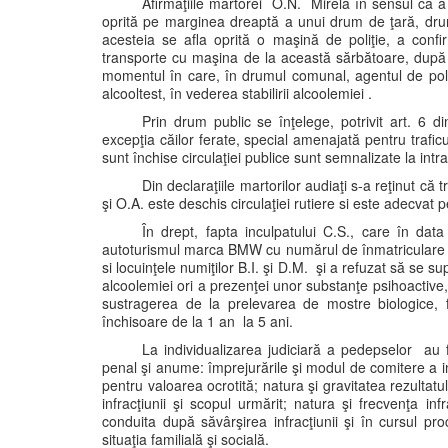
Afirmaţiile martorei O.N. Mirela în sensul că 
oprită pe marginea dreaptă a unui drum de ţară, drum
acesteia se afla oprită o maşină de poliţie, a confi
transporte cu maşina de la această sărbătoare, după 
momentul în care, în drumul comunal, agentul de polit
alcooltest, în vederea stabilirii alcoolemiei .
Prin drum public se înţelege, potrivit art. 6 
excepţia căilor ferate, special amenajată pentru traficu
sunt închise circulaţiei publice sunt semnalizate la intrare
Din declaraţiile martorilor audiaţi s-a reţinut că
şi O.A. este deschis circulaţiei rutiere si este adecvat p
În drept, fapta inculpatului C.S., care în dat
autoturismul marca BMW cu numărul de înmatriculare …
si locuinţele numiţilor B.I. şi D.M. şi a refuzat să se s
alcoolemiei ori a prezenţei unor substanţe psihoactive, 
sustragerea de la prelevarea de mostre biologice,
închisoare de la 1 an la 5 ani.
La individualizarea judiciară a pedepselor au 
penal şi anume: împrejurările şi modul de comitere a inf
pentru valoarea ocrotită; natura şi gravitatea rezultatulu
infracţiunii şi scopul urmărit; natura şi frecvenţa inf
conduita după săvârşirea infracţiunii şi în cursul pr
situaţia familială şi socială.