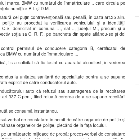
ului marca BMW cu numărul de înmatriculare .. care circula pe
ţele numiţilor B.I. şi D.M.
natură cel puţin contravenţională sau penală, în baza art.35 alin.
liţie au procedat la verificarea vehiculului şi a identităţii
 C.S. domiciliat în comuna …, sat .., judeţul M., precum şi a
ectiv soţia sa C. R. F., pe bancheta din spate aflându-se şi doi
ontrol permisul de conducere categoria B, certificatul de
rca BMW cu numărul de înmatriculare ...
, i s-a solicitat să fie testat cu aparatul alcooltest, în vederea
e condus la unitatea sanitară de specialitate pentru a se supune
zată explicit de către conducătorul auto.
nducătorului auto că refuzul sau sustragerea de la recoltarea
e art.337 C.pen., fiind reluată cererea de a se supune recoltării
ţinută se consumă instantaneu.
ul-verbal de constatare întocmit de către organele de poliţie şi
ase organelor de poliţie, plecând de la faţa locului.
ză pe următoarele mijloace de probă: proces-verbal de constatare