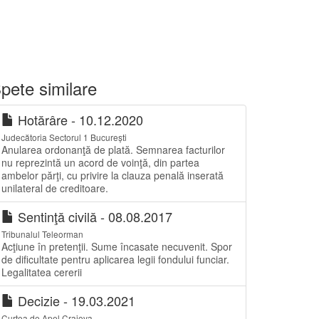
pete similare
Hotărâre - 10.12.2020
Judecătoria Sectorul 1 București
Anularea ordonanţă de plată. Semnarea facturilor
nu reprezintă un acord de voinţă, din partea
ambelor părţi, cu privire la clauza penală inserată
unilateral de creditoare.
Sentinţă civilă - 08.08.2017
Tribunalul Teleorman
Acţiune în pretenţii. Sume încasate necuvenit. Spor
de dificultate pentru aplicarea legii fondului funciar.
Legalitatea cererii
Decizie - 19.03.2021
Curtea de Apel Craiova