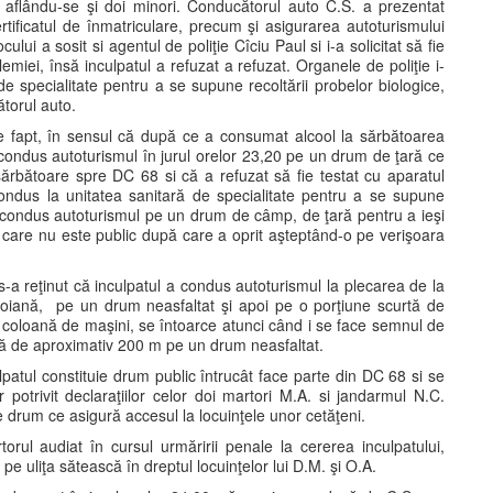
 aflându-se şi doi minori. Conducătorul auto C.S. a prezentat
tificatul de înmatriculare, precum şi asigurarea autoturismului
i a sosit si agentul de poliţie Cîciu Paul si i-a solicitat să fie
olemiei, însă inculpatul a refuzat a refuzat. Organele de poliţie i-
de specialitate pentru a se supune recoltării probelor biologice,
ătorul auto.
de fapt, în sensul că după ce a consumat alcool la sărbătoarea
ondus autoturismul în jurul orelor 23,20 pe un drum de ţară ce
ărbătoare spre DC 68 si că a refuzat să fie testat cu aparatul
e condus la unitatea sanitară de specialitate pentru a se supune
ă a condus autoturismul pe un drum de câmp, de ţară pentru a ieşi
are nu este public după care a oprit aşteptând-o pe verişoara
. s-a reţinut că inculpatul a condus autoturismul la plecarea de la
o poiană, pe un drum neasfaltat şi apoi pe o porţiune scurtă de
coloană de maşini, se întoarce atunci când i se face semnul de
antă de aproximativ 200 m pe un drum neasfaltat.
patul constituie drum public întrucât face parte din DC 68 si se
r potrivit declaraţiilor celor doi martori M.A. si jandarmul N.C.
 drum ce asigură accesul la locuinţele unor cetăţeni.
torul audiat în cursul urmăririi penale la cererea inculpatului,
pe uliţa sătească în dreptul locuinţelor lui D.M. şi O.A.