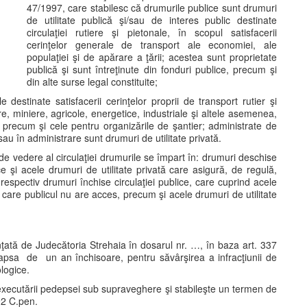
47/1997, care stabilesc că drumurile publice sunt drumuri
de utilitate publică şi/sau de interes public destinate
circulaţiei rutiere şi pietonale, în scopul satisfacerii
cerinţelor generale de transport ale economiei, ale
populaţiei şi de apărare a ţării; acestea sunt proprietate
publică şi sunt întreţinute din fonduri publice, precum şi
din alte surse legal constituite;
e destinate satisfacerii cerinţelor proprii de transport rutier şi
re, miniere, agricole, energetice, industriale şi altele asemenea,
a, precum şi cele pentru organizările de şantier; administrate de
sau în administrare sunt drumuri de utilitate privată.
t de vedere al circulaţiei drumurile se împart în: drumuri deschise
ce şi acele drumuri de utilitate privată care asigură, de regulă,
i respectiv drumuri închise circulaţiei publice, care cuprind acele
a care publicul nu are acces, precum şi acele drumuri de utilitate
ţată de Judecătoria Strehaia în dosarul nr. …, în baza art. 337
apsa de un an închisoare, pentru săvârşirea a infracţiunii de
logice.
executării pedepsei sub supraveghere şi stabileşte un termen de
92 C.pen.