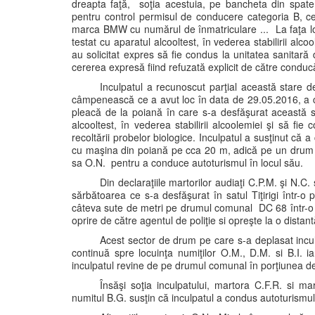
dreapta faţă, soţia acestuia, pe bancheta din spate
pentru control permisul de conducere categoria B, cer
marca BMW cu numărul de înmatriculare ... La faţa loculu
testat cu aparatul alcooltest, în vederea stabilirii alco
au solicitat expres să fie condus la unitatea sanitară 
cererea expresă fiind refuzată explicit de către conduc
Inculpatul a recunoscut parţial această stare 
câmpenească ce a avut loc în data de 29.05.2016, a c
pleacă de la poiană în care s-a desfăşurat această s
alcooltest, în vederea stabilirii alcoolemiei şi să fi
recoltării probelor biologice. Inculpatul a susţinut c
cu maşina din poiană pe cca 20 m, adică pe un drum c
sa O.N. pentru a conduce autoturismul în locul său.
Din declaraţiile martorilor audiaţi C.P.M. şi N.C
sărbătoarea ce s-a desfăşurat în satul Tiţirigi într-
câteva sute de metri pe drumul comunal DC 68 într-o 
oprire de către agentul de poliţie si opreşte la o dist
Acest sector de drum pe care s-a deplasat incul
continuă spre locuinţa numiţilor O.M., D.M. si B.I. ia
inculpatul revine de pe drumul comunal în porţiunea de
Însăşi soţia inculpatului, martora C.F.R. si mar
numitul B.G. susţin că inculpatul a condus autoturismul 