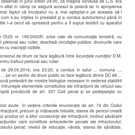
a observat în jurul orelor 24:00, că maşina condusă de C.S. era
 aflat în câmp ce asigură accesul la poiană iar în apropierea
rmat faptul că inculpatul nu a mai aşteptat-o pe aceasta să-l
cum s-au înţeles în prealabil şi a condus autoturismul până în
ie i–a cerut să oprească pentru a fi supus testării cu aparatul
din OUG nr. 195/2002R, orice cale de comunicaţie terestră, cu
l pietonal sau rutier, deschisă circulaţiei publice; drumurile care
 cu inscripţii vizibile.
 tronsonul de drum ce face legătură între locuinţele numiţilor D.M.
entru traficul pietonal sau rutier
a de 29.05.2016, ora 23:20, a condus in satul ... comuna ...,
 pe un sector de drum public ce face legătura dintre DC 68 ...
upună prelevării de mostre biologice necesare în vederea stabilirii
întruneşte elementele constitutive ale infracţiunii de refuzul sau
 faptă prevăzută de art. 337 Cod penal şi se pedepseşte cu
fost avute în vedere criteriile enumerate de art. 74 din Codul
racţiunii, precum şi mijloacele folosite; starea de pericol creată
i produs ori a altor consecinţe ale infracţiunii; motivul săvârşirii
racţiunilor care constituie antecedente penale ale infractorului;
ocesului penal; nivelul de educaţie, vârsta, starea de sănătate,