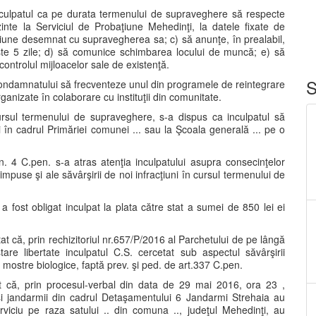
 inculpatul ca pe durata termenului de supraveghere să respecte
te la Serviciul de Probaţiune Mehedinţi, la datele fixate de
aţiune desemnat cu supravegherea sa; c) să anunţe, în prealabil,
şte 5 zile; d) să comunice schimbarea locului de muncă; e) să
ontrolul mijloacelor sale de existenţă.
S
s condamnatului să frecventeze unul din programele de reintegrare
ganizate în colaborare cu instituţii din comunitate.
rsul termenului de supraveghere, s-a dispus ca inculpatul să
în cadrul Primăriei comunei ... sau la Şcoala generală ... pe o
in. 4 C.pen. s-a atras atenţia inculpatului asupra consecinţelor
impuse şi ale săvârşirii de noi infracţiuni în cursul termenului de
 fost obligat inculpat la plata către stat a sumei de 850 lei ei
tat că, prin rechizitoriul nr.657/P/2016 al Parchetului de pe lângă
are libertate inculpatul C.S. cercetat sub aspectul săvârşirii
 mostre biologice, faptă prev. şi ped. de art.337 C.pen.
inut că, prin procesul-verbal din data de 29 mai 2016, ora 23 ,
 şi jandarmii din cadrul Detaşamentului 6 Jandarmi Strehaia au
rviciu pe raza satului .. din comuna .., judeţul Mehedinţi, au