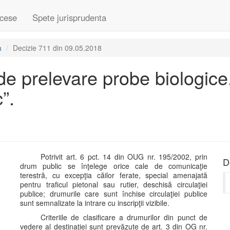
cese
Spete jurisprudenta
a
Decizie 711 din 09.05.2018
de prelevare probe biologice.
”.
Potrivit art. 6 pct. 14 din OUG nr. 195/2002, prin
D
drum public se înţelege orice cale de comunicaţie
terestră, cu excepţia căilor ferate, special amenajată
pentru traficul pietonal sau rutier, deschisă circulaţiei
publice; drumurile care sunt închise circulaţiei publice
sunt semnalizate la intrare cu inscripţii vizibile.
Criteriile de clasificare a drumurilor din punct de
vedere al destinaţiei sunt prevăzute de art. 3 din OG nr.