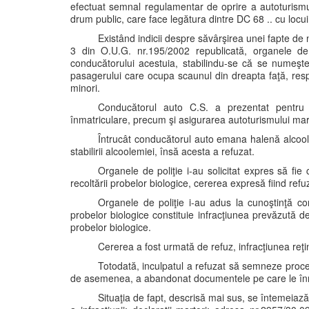
efectuat semnal regulamentar de oprire a autoturism
drum public, care face legătura dintre DC 68 .. cu locuin
Existând indicii despre săvârşirea unei fapte de 
3 din O.U.G. nr.195/2002 republicată, organele de po
conducătorului acestuia, stabilindu-se că se numeşte
pasagerului care ocupa scaunul din dreapta faţă, resp
minori.
Conducătorul auto C.S. a prezentat pentru c
înmatriculare, precum şi asigurarea autoturismului ma
Întrucât conducătorul auto emana halenă alcoolică
stabilirii alcoolemiei, însă acesta a refuzat.
Organele de poliţie i-au solicitat expres să fi
recoltării probelor biologice, cererea expresă fiind refu
Organele de poliţie i-au adus la cunoştinţă co
probelor biologice constituie infracţiunea prevăzută d
probelor biologice.
Cererea a fost urmată de refuz, infracţiunea re
Totodată, inculpatul a refuzat să semneze proces
de asemenea, a abandonat documentele pe care le înmân
Situaţia de fapt, descrisă mai sus, se întemeia