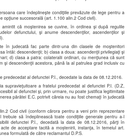
persoana care îndeplineşte condiţiile prevăzute de lege pentru a
e opţiune succesorală (art. 1.100 alin.2 Cod civil).
ie amintit că moştenirea se cuvine, în ordinea şi după regulile
i rudelor defunctului, şi anume descendenţilor, ascendenţilor şi
l).
te în judecată fac parte dintr-una din clasele de moştenitori
a întâi: descendenţii; b) clasa a doua: ascendenţii privilegiaţi şi
dinari; d) clasa a patra: colateralii ordinari, cu menţiunea că sunt
recum şi descendenţii acestora, până la al patrulea grad inclusiv cu
te predecedat al defunctei P.I., decedate la data de 08.12.2016.
 supravieţuitoare a fratelui predecedat al defunctei P.I. (D.Z,
sibil al defunctei şi, prin urmare, nu poate justifica legitimitate
nerea pârâtei E.C. potrivit căreia nu au fost chemaţi în judecată
lin.2 Cod civil (conform cărora pentru a veni prin reprezentare
 trebuie să îndeplinească toate condiţiile generale pentru a-l
ibilii defunctei P.I., decedată la data de 08.12.2016, părţi în
cte de acceptare tacită a moștenirii, instanţa, în temeiul art.
ţiunea formulată de către reclamantul D.P.S.