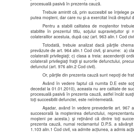
procesuală pasivă în prezenta cauză.
Trebuie amintit că, prin succesibil se înţelege 
putea moşteni, dar care nu şi-a exercitat încă dreptul d
Pentru a stabili calitatea de moştenitor trebu
stabilite în prezentul titlu, soţului supravieţuitor ş
colateralilor acestuia, după caz (art. 963 alin.1 Cod civi
Totodată, trebuie analizat dacă părţile chema
prevăzute de art. 964 alin.1 Cod civil, şi anume: a) clas
colateralii privilegiaţi; c) clasa a treia: ascendenţii or
colaterali privilegiaţi fraţii şi surorile defunctului, p
defunctul (art. 976 alin.2 Cod civil).
Or, părţile din prezenta cauză sunt nepoţi de fra
Având în vedere faptul că numita D.E este soţia
decedat la 01.01.2010), aceasta nu are calitate de succe
procesuală pasivă în prezenta cauză, astfel încât susţi
toţi succesibilii defunctei, este neîntemeiată.
Aşadar, având în vedere prevederile art. 967 a
succesorală la moştenirea defunctului, reprezentantul
moşteni pe acesta.) şi reţinând că dintre toţi succes
prezenta cauză, numai reclamantul D.P.S. a săvârşit a
1.103 alin.1 Cod civil, va admite acțiunea, a admis ac