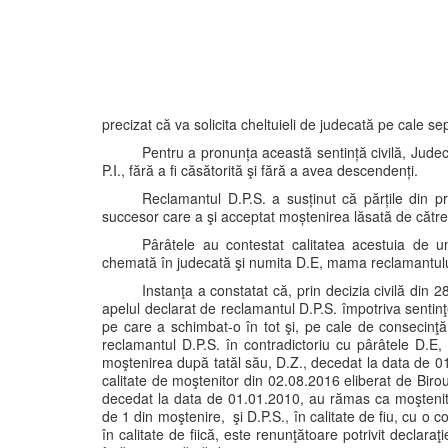
precizat că va solicita cheltuieli de judecată pe cale se
Pentru a pronunța această sentință civilă, Judec
P.I., fără a fi căsătorită şi fără a avea descendenți.
Reclamantul D.P.S. a susținut că părțile din pr
succesor care a şi acceptat moștenirea lăsată de cătr
Pârâtele au contestat calitatea acestuia de u
chemată în judecată şi numita D.E, mama reclamantul
Instanţa a constatat că, prin decizia civilă din
apelul declarat de reclamantul D.P.S. împotriva sentinţ
pe care a schimbat-o în tot şi, pe cale de consecinţă
reclamantul D.P.S. în contradictoriu cu pârâtele D.E,
moştenirea după tatăl său, D.Z., decedat la data de 01.0
calitate de moştenitor din 02.08.2016 eliberat de Birou
decedat la data de 01.01.2010, au rămas ca moştenitori
de 1 din moştenire, şi D.P.S., în calitate de fiu, cu o 
în calitate de fiică, este renunţătoare potrivit declaraţ