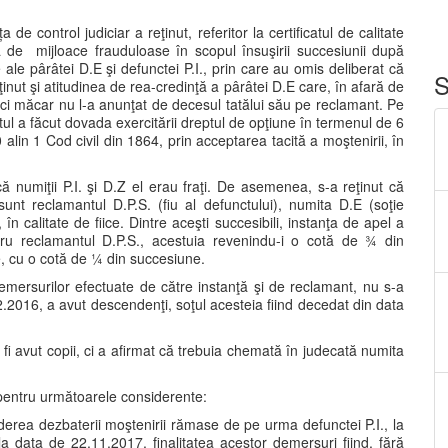
de control judiciar a reţinut, referitor la certificatul de calitate
a de mijloace frauduloase în scopul însuşirii succesiunii după
ale pârâtei D.E şi defunctei P.I., prin care au omis deliberat că
S
ţinut şi atitudinea de rea-credinţă a pârâtei D.E care, în afară de
 nici măcar nu l-a anunţat de decesul tatălui său pe reclamant. Pe
tul a făcut dovada exercitării dreptul de opţiune în termenul de 6
 alin 1 Cod civil din 1864, prin acceptarea tacită a moştenirii, în
.
că numiţii P.I. şi D.Z el erau fraţi. De asemenea, s-a reţinut că
sunt reclamantul D.P.S. (fiu al defunctului), numita D.E (soţie
în calitate de fiice. Dintre aceşti succesibili, instanţa de apel a
tru reclamantul D.P.S., acestuia revenindu-i o cotă de ¾ din
re, cu o cotă de ¼ din succesiune.
emersurilor efectuate de către instanţă şi de reclamant, nu s-a
2.2016, a avut descendenţi, soţul acesteia fiind decedat din data
r fi avut copii, ci a afirmat că trebuia chemată în judecată numita
 pentru următoarele considerente:
derea dezbaterii moştenirii rămase de pe urma defunctei P.I., la
 data de 22.11.2017, finalitatea acestor demersuri fiind, fără