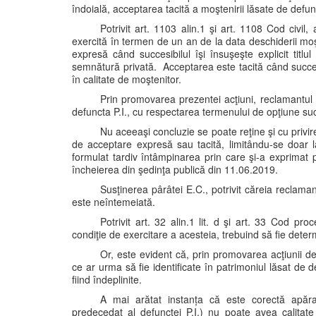
îndoială, acceptarea tacită a moştenirii lăsate de defu
Potrivit art. 1103 alin.1 şi art. 1108 Cod civil
exercită în termen de un an de la data deschiderii moş
expresă când succesibilul îşi însuşeşte explicit titlu
semnătură privată. Acceptarea este tacită când succes
în calitate de moştenitor.
Prin promovarea prezentei acţiuni, reclamantul
defuncta P.I., cu respectarea termenului de opţiune su
Nu aceeaşi concluzie se poate reţine şi cu privir
de acceptare expresă sau tacită, limitându-se doar la
formulat tardiv întâmpinarea prin care şi-a exprimat p
încheierea din şedinţa publică din 11.06.2019.
Susţinerea pârâtei E.C., potrivit căreia reclaman
este neîntemeiată.
Potrivit art. 32 alin.1 lit. d şi art. 33 Cod pr
condiţie de exercitare a acesteia, trebuind să fie determ
Or, este evident că, prin promovarea acţiunii d
ce ar urma să fie identificate în patrimoniul lăsat de d
fiind îndeplinite.
A mai arătat instanța că este corectă apărar
predecedat al defunctei P.I.) nu poate avea calitate de