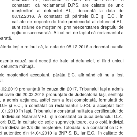
constatat că reclamantul D.P.S. are calitate de unic
moștenitori al defunctei P.I.,, decedată la data de
08.12.2016. A constatat că pârâtele D.E şi E.C., în
calitate de nepoate de frate predecedat al defunctei P.I.,
sunt străine de moştenire, prin neexercitarea dreptului de
opţiune succesorală. A luat act de faptul că reclamantul a
parată.
ătoria Iași a reținut că, la data de 08.12.2016 a decedat numita
ezenta cauză sunt nepoţi de frate ai defunctei, el fiind unicul
e defuncta mătuşă.
nic moștenitori acceptant, pârâta E.C. afirmând că nu a fost
ui.
 28.02.2019 pronunţată în cauza din 2017, Tribunalul Iaşi a admis
ei civile din 20.03.2018 pronunţate de Judecătoria Iaşi, sentinţă
, a admis acţiunea, astfel cum a fost completată, formulată de
 D.E şi E.C., a constatat că reclamantul D.P.S. a acceptat tacit
1.2010 în Iaşi. Tribunalul a constatat nulitatea certificatului de
 Individual Notarial V.P.L. şi a constatat că după defunctul D.Z.,
: D.E, în calitate de soţie supravieţuitoare, cu o cotă indiviză
cotă indiviză de 3/4 din moştenire. Totodată, s-a constatat că D.E,
iei autentice din 14.04.2010 la BNP S. B., iar E.C., în calitate de