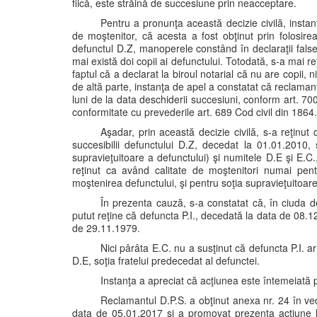
fiică, este străină de succesiune prin neacceptare.
Pentru a pronunţa această decizie civilă, instanța 
de moştenitor, că acesta a fost obţinut prin folosire
defunctul D.Z, manoperele constând în declaraţii false 
mai există doi copii ai defunctului. Totodată, s-a mai re
faptul că a declarat la biroul notarial că nu are copii,
de altă parte, instanţa de apel a constatat că reclaman
luni de la data deschiderii succesiuni, conform art. 700
conformitate cu prevederile art. 689 Cod civil din 1864
Aşadar, prin această decizie civilă, s-a reţinut 
succesibilii defunctului D.Z, decedat la 01.01.2010, 
supravieţuitoare a defunctului) şi numitele D.E şi E.C., 
reţinut ca având calitate de moştenitori numai pen
moştenirea defunctului, şi pentru soţia supravieţuitoa
În prezenta cauză, s-a constatat că, în ciuda d
putut reţine că defuncta P.I., decedată la data de 08.1
de 29.11.1979.
Nici pârâta E.C. nu a susţinut că defuncta P.I. a
D.E, soţia fratelui predecedat al defunctei.
Instanţa a apreciat că acţiunea este întemeiată
Reclamantul D.P.S. a obţinut anexa nr. 24 în ve
data de 05.01.2017 şi a promovat prezenta acţiune la