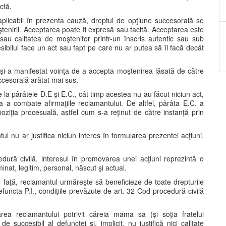
nctă.
, aplicabil în prezenta cauză, dreptul de opţiune succesorală se
tenirii. Acceptarea poate fi expresă sau tacită. Acceptarea este
l sau calitatea de moştenitor printr-un înscris autentic sau sub
ibilul face un act sau fapt pe care nu ar putea să îl facă decât
 şi-a manifestat voinţa de a accepta moştenirea lăsată de către
ccesorală arătat mai sus.
e la pârâtele D.E şi E.C., cât timp acestea nu au făcut niciun act,
 a combate afirmaţiile reclamantului. De altfel, pârâta E.C. a
oziţia procesuală, astfel cum s-a reţinut de către instanță prin
tul nu ar justifica niciun interes în formularea prezentei acţiuni,
ocedură civilă, interesul în promovarea unei acţiuni reprezintă o
inat, legitim, personal, născut şi actual.
e faţă, reclamantul urmăreşte să beneficieze de toate drepturile
efuncta P.I., condiţiile prevăzute de art. 32 Cod procedură civilă
ea reclamantului potrivit căreia mama sa (şi soţia fratelui
 succesibil al defunctei şi, implicit, nu justifică nici calitate