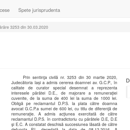
cese
Spete jurisprudenta
ărâre 3253 din 30.03.2020
Prin sentinţa civilă nr. 3253 din 30 martie 2020,
D
Judecătoria Iași a admis cererea doamnei av. G.C.P., în
calitate de curator special desemnat a reprezenta
interesele pârâtei D.E., de majorare a remuneraţiei
cuvenite, de la suma de 400 lei la suma de 1000 lei.
Obligă pe reclamantul D.P.S. la plata către doamna
avocat G.C.P.a sumei de 600 lei, cu titlu de diferenţă de
remuneraţie. A admis acţiunea exercitată de către
reclamantul D.P.S. în contradictoriu cu pârâtele D.E, D.E
şi E.C. A constatat deschisă succesiunea lăsată de către
defuncta P.I., decedată la data de 08.12.2016. A