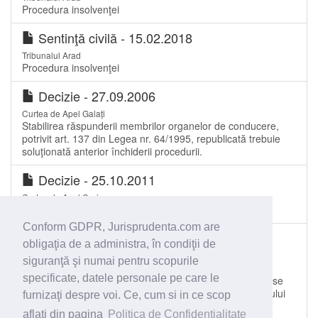
Procedura insolvenţei
Sentinţă civilă - 15.02.2018
Tribunalul Arad
Procedura insolvenţei
Decizie - 27.09.2006
Curtea de Apel Galați
Stabilirea răspunderii membrilor organelor de conducere,
potrivit art. 137 din Legea nr. 64/1995, republicată trebuie
soluţionată anterior închiderii procedurii.
Decizie - 25.10.2011
Curtea de Apel Craiova
Anulare acte.
Conform GDPR, Jurisprudenta.com are
Decizie - 12.12.2017
obligaţia de a administra, în condiţii de
Curtea de Apel Oradea
siguranţă şi numai pentru scopurile
Contestaţie la Raportul asupra fondurilor obţinute din
specificate, datele personale pe care le
lichidare şi la planul de distribuire a fondurilor, prin care se
contestă, printre altele, onorariul de succes al lichidatorului
furnizaţi despre voi. Ce, cum si in ce scop
judiciar
aflati din pagina
Politica de Confidentialitate