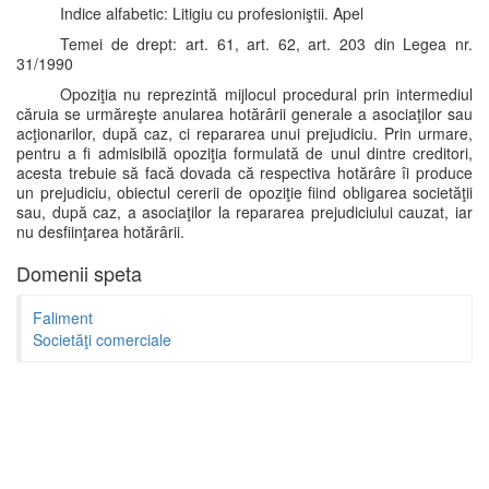
Indice alfabetic: Litigiu cu profesioniştii. Apel
Temei de drept: art. 61, art. 62, art. 203 din Legea nr.
31/1990
Opoziţia nu reprezintă mijlocul procedural prin intermediul
căruia se urmăreşte anularea hotărârii generale a asociaţilor sau
acţionarilor, după caz, ci repararea unui prejudiciu. Prin urmare,
pentru a fi admisibilă opoziţia formulată de unul dintre creditori,
acesta trebuie să facă dovada că respectiva hotărâre îi produce
un prejudiciu, obiectul cererii de opoziţie fiind obligarea societăţii
sau, după caz, a asociaţilor la repararea prejudiciului cauzat, iar
nu desfiinţarea hotărârii.
Domenii speta
Faliment
Societăţi comerciale