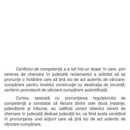
Conflictul de competenţă s-a ivit într-un dosar în care, prin
cererea de chemare în judecată reclamantul a solicitat să se
pronunţe o hotărâre care să ţină loc de act autentic de vânzare-
cumpărare pentru imobilul construcţie cu destinaţia de locuinţă,
conform promisiunii de vânzare-cumpărare autentificată.
Curtea, sesizată cu pronunţarea regulatorului de
competenţă a constatat că fiecare dintre cele două instanţe,
judecătorie şi tribunal, au calificat corect obiectul cererii de
chemare în judecată deduse judecăţii lor, ca fiind acela constând
în pronunţarea unei acţiuni care să ţină loc de act autentic de
vânzare-cumpărare.