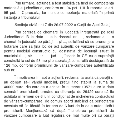
Prin urmare, acţiunea a fost stabilită ca fiind de competenţa
materială a judecătoriei, conform art. 94 pct. 1 lit. k raportat la art.
95 pct. 1 C.proc.civ., iar nu de competenţa materială în primă
instanţă a tribunalului.
Sentinţa civilă nr.17 din 26.07.2022 a Curţii de Apel Galaţi
Prin cererea de chemare în judecată înregistrată pe rolul
Judecătoriei B la data ... sub dosarul nr. ..., reclamanta ... a
chemat în judecată pe pârâţii ... şi ..., solicitând să se pronunţe o
hotărâre care să ţină loc de act autentic de vânzare-cumpărare
pentru imobilul construcţie cu destinaţia de locuinţă situat în
municipiul ..., str. ... nr. ..., jud. ..., înscris în CF, cu o suprafaţă
construită la sol de 58 mp şi o suprafaţă construită desfăşurată de
126 mp, conform promisiunii de vânzare-cumpărare autentificată
sub nr. ...
În motivarea în fapt a acţiunii, reclamanta arată că pârâţii s-
au obligat să-i vândă imobilul, preţul fiind stabilit la suma de
40000 euro, din care ea a achitat în numerar 10571 euro la data
semnării promisiunii, urmând ca diferenţa de 29429 euro să fie
achitată în termen de 6 luni, condiţionat de încheierea contractului
de vânzare-cumpărare, de comun acord stabilind ca perfectarea
acestuia să fie făcută în termen de 6 luni de la data autentificării
promisiunii. Menţionează că după încheierea promisiunii de
vânzare-cumpărare a luat legătura de mai multe ori cu pârâţii