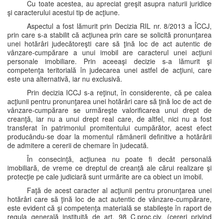
Cu toate acestea, au apreciat greşit asupra naturii juridice
şi caracterului acestui tip de acţiune.
Aspectul a fost lămurit prin Decizia RIL nr. 8/2013 a ÎCCJ,
prin care s-a stabilit că acţiunea prin care se solicită pronunţarea
unei hotărâri judecătoreşti care să ţină loc de act autentic de
vânzare-cumpărare a unui imobil are caracterul unei acţiuni
personale imobiliare. Prin aceeaşi decizie s-a lămurit şi
competenţa teritorială în judecarea unei astfel de acţiuni, care
este una alternativă, iar nu exclusivă.
Prin decizia ICCJ s-a reţinut, în considerente, că pe calea
acţiunii pentru pronunţarea unei hotărâri care să ţină loc de act de
vânzare-cumpărare se urmăreşte valorificarea unui drept de
creanţă, iar nu a unui drept real care, de altfel, nici nu a fost
transferat în patrimoniul promitentului cumpărător, acest efect
producându-se doar la momentul rămânerii definitive a hotărârii
de admitere a cererii de chemare în judecată.
În consecinţă, acţiunea nu poate fi decât personală
imobiliară, de vreme ce dreptul de creanţă ale cărui realizare şi
protecţie pe cale judiciară sunt urmărite are ca obiect un imobil.
Faţă de acest caracter al acţiunii pentru pronunţarea unei
hotărâri care să ţină loc de act autentic de vânzare-cumpărare,
este evident că şi competenţa materială se stabileşte în raport de
regula generală instituită de art. 98 C.proc.civ. (cereri privind