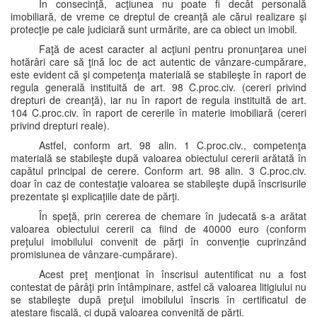
În consecinţă, acţiunea nu poate fi decât personală
imobiliară, de vreme ce dreptul de creanţă ale cărui realizare şi
protecţie pe cale judiciară sunt urmărite, are ca obiect un imobil.
Faţă de acest caracter al acţiuni pentru pronunţarea unei
hotărâri care să ţină loc de act autentic de vânzare-cumpărare,
este evident că şi competenţa materială se stabileşte în raport de
regula generală instituită de art. 98 C.proc.civ. (cereri privind
drepturi de creanţă), iar nu în raport de regula instituită de art.
104 C.proc.civ. în raport de cererile în materie imobiliară (cereri
privind drepturi reale).
Astfel, conform art. 98 alin. 1 C.proc.civ., competenţa
materială se stabileşte după valoarea obiectului cererii arătată în
capătul principal de cerere. Conform art. 98 alin. 3 C.proc.civ.
doar în caz de contestaţie valoarea se stabileşte după înscrisurile
prezentate şi explicaţiile date de părţi.
În speţă, prin cererea de chemare în judecată s-a arătat
valoarea obiectului cererii ca fiind de 40000 euro (conform
preţului imobilului convenit de părţi în convenţie cuprinzând
promisiunea de vânzare-cumpărare).
Acest preţ menţionat în înscrisul autentificat nu a fost
contestat de pârâţi prin întâmpinare, astfel că valoarea litigiului nu
se stabileşte după preţul imobilului înscris în certificatul de
atestare fiscală, ci după valoarea convenită de părţi.