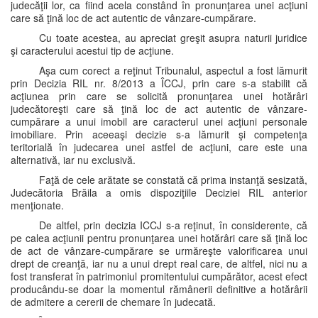
judecăţii lor, ca fiind acela constând în pronunţarea unei acţiuni
care să ţină loc de act autentic de vânzare-cumpărare.
Cu toate acestea, au apreciat greşit asupra naturii juridice
şi caracterului acestui tip de acţiune.
Aşa cum corect a reţinut Tribunalul, aspectul a fost lămurit
prin Decizia RIL nr. 8/2013 a ÎCCJ, prin care s-a stabilit că
acţiunea prin care se solicită pronunţarea unei hotărâri
judecătoreşti care să ţină loc de act autentic de vânzare-
cumpărare a unui imobil are caracterul unei acţiuni personale
imobiliare. Prin aceeaşi decizie s-a lămurit şi competenţa
teritorială în judecarea unei astfel de acţiuni, care este una
alternativă, iar nu exclusivă.
Faţă de cele arătate se constată că prima instanţă sesizată,
Judecătoria Brăila a omis dispoziţiile Deciziei RIL anterior
menţionate.
De altfel, prin decizia ICCJ s-a reţinut, în considerente, că
pe calea acţiunii pentru pronunţarea unei hotărâri care să ţină loc
de act de vânzare-cumpărare se urmăreşte valorificarea unui
drept de creanţă, iar nu a unui drept real care, de altfel, nici nu a
fost transferat în patrimoniul promitentului cumpărător, acest efect
producându-se doar la momentul rămânerii definitive a hotărârii
de admitere a cererii de chemare în judecată.