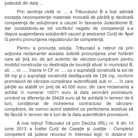
judecată din data ...
Prin sentinţa civilă nr. ... a Tribunalului B a fost admisă
excepţia necompetenţei materiale invocată de pârâtă şi declinată
competenţa de soluţionare a cauzei în favoarea Judecătoriei B,
dar constatându-se ivit conflictul negativ de competenţă s-a
dispus suspendarea soluţionării cauzei şi sesizarea Curţii de Apel
G pentru pronunţarea regulatorului de competenţă.
Pentru a pronunţa soluţia, Tribunalul a reţinut că prin
acţiunea reclamantei aceasta solicită pronunţarea unei hotărâri
care să ţină loc de act autentic de vânzare-cumpărare pentru
imobilul construcţie cu destinaţia de locuinţă situat în municipiul B,
str. ... nr. ..., înscris în CF nr. ..., cu o suprafaţă construită la sol de
58 mp şi o suprafaţă construită desfăşurată de 126 mp, conform
promisiunii de vânzare-cumpărare autentificată sub nr. ... în care
părţile au stabilit un preţ de 40.000 euro, din care reclamanta a
achitat în numerar 10571 euro la data semnării promisiunii,
urmând ca diferenţa de 29429 euro să fie achitată în termen de 6
luni, condiţionat de încheierea contractului de vânzare-
cumpărare, de comun acord stabilind ca perfectarea acestuia să
fie făcută în termen de 6 luni de la data autentificării promisiunii.
A mai reţinut Tribunalul că prin Decizia (RIL) nr. 8 din 10
iunie 2013 a Înaltei Curţi de Casaţie şi Justiţie - Completul
competent să judece recursul în interesul legii, în dosarul nr.