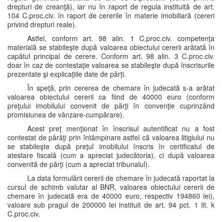
drepturi de creanţă), iar nu în raport de regula instituită de art.
104 C.proc.civ. în raport de cererile în materie imobiliară (cereri
privind drepturi reale).
Astfel, conform art. 98 alin. 1 C.proc.civ. competenţa
materială se stabileşte după valoarea obiectului cererii arătată în
capătul principal de cerere. Conform art. 98 alin. 3 C.proc.civ.
doar în caz de contestaţie valoarea se stabileşte după înscrisurile
prezentate şi explicaţiile date de părţi.
În speţă, prin cererea de chemare în judecată s-a arătat
valoarea obiectului cererii ca fiind de 40000 euro (conform
preţului imobilului convenit de părţi în convenţie cuprinzând
promisiunea de vânzare-cumpărare).
Acest preţ menţionat în înscrisul autentificat nu a fost
contestat de pârâţi prin întâmpinare astfel că valoarea litigiului nu
se stabileşte după preţul imobilului înscris în certificatul de
atestare fiscală (cum a apreciat judecătoria), ci după valoarea
convenită de părţi (cum a apreciat tribunalul).
La data formulării cererii de chemare în judecată raportat la
cursul de schimb valutar al BNR, valoarea obiectului cererii de
chemare în judecată era de 40000 euro, respectiv 194860 lei),
valoare sub pragul de 200000 lei instituit de art. 94 pct. 1 lit. k
C.proc.civ.