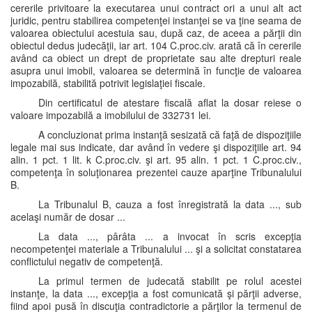
cererile privitoare la executarea unui contract ori a unui alt act
juridic, pentru stabilirea competenţei instanţei se va ţine seama de
valoarea obiectului acestuia sau, după caz, de aceea a părţii din
obiectul dedus judecăţii, iar art. 104 C.proc.civ. arată că în cererile
având ca obiect un drept de proprietate sau alte drepturi reale
asupra unui imobil, valoarea se determină în funcţie de valoarea
impozabilă, stabilită potrivit legislaţiei fiscale.
Din certificatul de atestare fiscală aflat la dosar reiese o
valoare impozabilă a imobilului de 332731 lei.
A concluzionat prima instanţă sesizată că faţă de dispoziţiile
legale mai sus indicate, dar având în vedere şi dispoziţiile art. 94
alin. 1 pct. 1 lit. k C.proc.civ. şi art. 95 alin. 1 pct. 1 C.proc.civ.,
competenţa în soluţionarea prezentei cauze aparţine Tribunalului
B.
La Tribunalul B, cauza a fost înregistrată la data ..., sub
acelaşi număr de dosar ...
La data ..., pârâta ... a invocat în scris excepţia
necompetenţei materiale a Tribunalului ... şi a solicitat constatarea
conflictului negativ de competenţă.
La primul termen de judecată stabilit pe rolul acestei
instanţe, la data ..., excepţia a fost comunicată şi părţii adverse,
fiind apoi pusă în discuţia contradictorie a părţilor la termenul de