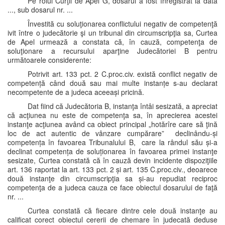
Pe rolul Curţii de Apel G, dosarul a fost înregistrat la data
..., sub dosarul nr. ...
Învestită cu soluţionarea conflictului negativ de competenţă
ivit între o judecătorie şi un tribunal din circumscripţia sa, Curtea
de Apel urmează a constata că, în cauză, competenţa de
soluţionare a recursului aparţine Judecătoriei B pentru
următoarele considerente:
Potrivit art. 133 pct. 2 C.proc.civ. există conflict negativ de
competență când două sau mai multe instanțe s-au declarat
necompetente de a judeca aceeași pricină.
Dat fiind că Judecătoria B, instanţa întâi sesizată, a apreciat
că acţiunea nu este de competenţa sa, în aprecierea acestei
instanţe acţiunea având ca obiect principal „hotărîre care să ţină
loc de act autentic de vânzare cumpărare” declinându-și
competența în favoarea Tribunalului B, care la rândul său și-a
declinat competența de soluționarea în favoarea primei instanţe
sesizate, Curtea constată că în cauză devin incidente dispoziţiile
art. 136 raportat la art. 133 pct. 2 și art. 135 C.proc.civ., deoarece
două instanţe din circumscripţia sa și-au repudiat reciproc
competenţa de a judeca cauza ce face obiectul dosarului de faţă
nr. ...
Curtea constată că fiecare dintre cele două instanţe au
calificat corect obiectul cererii de chemare în judecată deduse