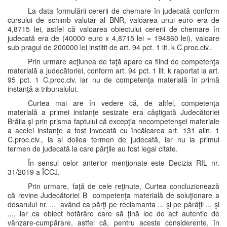
La data formulării cererii de chemare în judecată conform
cursului de schimb valutar al BNR, valoarea unui euro era de
4,8715 lei, astfel că valoarea obiectului cererii de chemare în
judecată era de (40000 euro x 4,8715 lei = 194860 lei), valoare
sub pragul de 200000 lei institit de art. 94 pct. 1 lit. k C.proc.civ..
Prin urmare acţiunea de faţă apare ca fiind de competenţa
materială a judecătoriei, conform art. 94 pct. 1 lit. k raportat la art.
95 pct. 1 C.proc.civ. iar nu de competenţa materială în primă
instanţă a tribunalului.
Curtea mai are în vedere că, de altfel, competenţa
materială a primei instanţe sesizate era câştigată Judecătoriei
Brăila şi prin prisma faptului că excepţia necompetenşei materiale
a acelei instanţe a fost invocată cu încălcarea art. 131 alin. 1
C.proc.civ., la al doilea termen de judecată, iar nu la primul
termen de judecată la care părţile au fost legal citate.
În sensul celor anterior menţionate este Decizia RIL nr.
31/2019 a ÎCCJ.
Prin urmare, faţă de cele reţinute, Curtea concluzionează
că revine Judecătoriei B competenţa materială de soluţionare a
dosarului nr. ... având ca părţi pe reclamanta ... şi pe pârâţii ... şi
..., iar ca obiect hotărâre care să ţină loc de act autentic de
vânzare-cumpărare, astfel că, pentru aceste considerente, în