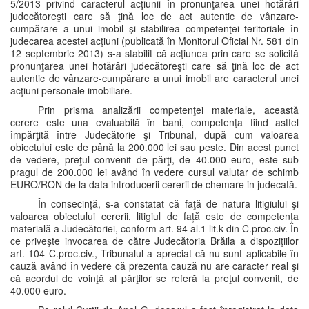
5/2013 privind caracterul acţiunii în pronunţarea unei hotărâri
judecătoreşti care să ţină loc de act autentic de vânzare-
cumpărare a unui imobil şi stabilirea competenţei teritoriale în
judecarea acestei acţiuni (publicată în Monitorul Oficial Nr. 581 din
12 septembrie 2013) s-a stabilit că acţiunea prin care se solicită
pronunţarea unei hotărâri judecătoreşti care să ţină loc de act
autentic de vânzare-cumpărare a unui imobil are caracterul unei
acţiuni personale imobiliare.
Prin prisma analizării competenţei materiale, această
cerere este una evaluabilă în bani, competenţa fiind astfel
împărţită între Judecătorie şi Tribunal, după cum valoarea
obiectului este de până la 200.000 lei sau peste. Din acest punct
de vedere, preţul convenit de părţi, de 40.000 euro, este sub
pragul de 200.000 lei având în vedere cursul valutar de schimb
EURO/RON de la data introducerii cererii de chemare in judecată.
În consecință, s-a constatat că faţă de natura litigiului şi
valoarea obiectului cererii, litigiul de față este de competența
materială a Judecătoriei, conform art. 94 al.1 lit.k din C.proc.civ. În
ce priveşte invocarea de către Judecătoria Brăila a dispoziţiilor
art. 104 C.proc.civ., Tribunalul a apreciat că nu sunt aplicabile în
cauză având în vedere că prezenta cauză nu are caracter real şi
că acordul de voinţă al părţilor se referă la preţul convenit, de
40.000 euro.