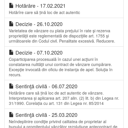
Hotărâre - 17.02.2021
Hotărîre care să țină loc de act autentic
Decizie - 26.10.2020
Varietatea de vânzare cu plata preţului în rate şi rezerva
proprietăţii este reglementată de dispoziţiile art. 1755 şi
următoarele din Codul civil. Penalitate excesivă. Reducere.
Decizie - 07.10.2020
Coparticiparea procesuală în cazul unei acţiuni în
constatarea nulităţii unui contract de vânzare cumpărare.
Excepţie invocată din oficiu de instanţa de apel. Soluţia în
recurs.
Sentinţă civilă - 06.07.2020
Hotărâre care să țină loc de act autentic de vânzare.
Interpretarea și aplicarea art. 207 alin. (2) lit. b) din Legea nr.
31/1990. Corelația cu art. 131 din Legea nr. 85/2014
Sentinţă civilă - 25.03.2020
Neîndeplinire condiţie privind calitatea de proprietar al
bunului a promitentului vânzător rezoluţiune antecontract de