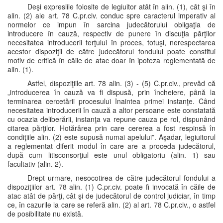
Deşi expresiile folosite de legiuitor atât în alin. (1), cât şi în
alin. (2) ale art. 78 C.pr.civ. conduc spre caracterul imperativ al
normelor ce impun în sarcina judecătorului obligaţia de
introducere în cauză, respectiv de punere în discuţia părţilor
necesitatea introducerii terţului în proces, totuşi, nerespectarea
acestor dispoziţii de către judecătorul fondului poate constitui
motiv de critică în căile de atac doar în ipoteza reglementată de
alin. (1).
Astfel, dispoziţiile art. 78 alin. (3) - (5) C.pr.civ., prevăd că
„introducerea în cauză va fi dispusă, prin încheiere, până la
terminarea cercetării procesului înaintea primei instanţe. Când
necesitatea introducerii în cauză a altor persoane este constatată
cu ocazia deliberării, instanţa va repune cauza pe rol, dispunând
citarea părţilor. Hotărârea prin care cererea a fost respinsă în
condiţiile alin. (2) este supusă numai apelului”. Aşadar, legiuitorul
a reglementat diferit modul în care are a proceda judecătorul,
după cum litisconsorţiul este unul obligatoriu (alin. 1) sau
facultativ (alin. 2).
Drept urmare, nesocotirea de către judecătorul fondului a
dispoziţiilor art. 78 alin. (1) C.pr.civ. poate fi invocată în căile de
atac atât de părţi, cât şi de judecătorul de control judiciar, în timp
ce, în cazurile la care se referă alin. (2) al art. 78 C.pr.civ., o astfel
de posibilitate nu există.