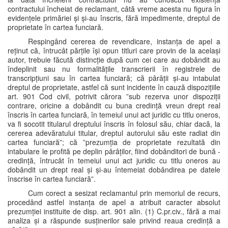
contractului încheiat de reclamant, câtă vreme acesta nu figura în
evidențele primăriei și și-au înscris, fără impedimente, dreptul de
proprietate în cartea funciară.
Respingând cererea de revendicare, instanța de apel a
reținut că, întrucât părțile își opun titluri care provin de la același
autor, trebuie făcută distincție după cum cei care au dobândit au
îndeplinit sau nu formalitățile transcrierii în registrele de
transcripțiuni sau în cartea funciară; că pârâții și-au intabulat
dreptul de proprietate, astfel că sunt incidente în cauză dispozițiile
art. 901 Cod civil, potrivit cărora ”sub rezerva unor dispoziții
contrare, oricine a dobândit cu buna credință vreun drept real
înscris în cartea funciară, în temeiul unui act juridic cu titlu oneros,
va fi socotit titularul dreptului înscris în folosul său, chiar dacă, la
cererea adevăratului titular, dreptul autorului său este radiat din
cartea funciară”; că ”prezumția de proprietate rezultată din
intabulare le profită pe deplin pârâților, fiind dobânditori de bună -
credință, întrucât în temeiul unui act juridic cu titlu oneros au
dobândit un drept real și și-au întemeiat dobândirea pe datele
înscrise în cartea funciară”.
Cum corect a sesizat reclamantul prin memoriul de recurs,
procedând astfel instanța de apel a atribuit caracter absolut
prezumției instituite de disp. art. 901 alin. (1) C.pr.civ., fără a mai
analiza și a răspunde susținerilor sale privind reaua credință a