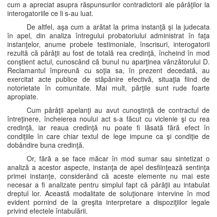
cum a apreciat asupra răspunsurilor contradictorii ale pârâţilor la
interogatoriile ce li s-au luat.
De altfel, aşa cum a arătat la prima instanţă şi la judecata
în apel, din analiza întregului probatoriului administrat în faţa
instanţelor, anume probele testimoniale, înscrisuri, interogatorii
rezultă că pârâţii au fost de totală rea credinţă, încheind în mod
conştient actul, cunoscând că bunul nu aparţinea vânzătorului D.
Reclamantul împreună cu soţia sa, în prezent decedată, au
exercitat acte publice de stăpânire efectivă, situaţia fiind de
notorietate în comunitate. Mai mult, părţile sunt rude foarte
apropiate.
Cum pârâţii apelanţi au avut cunoştinţă de contractul de
întreţinere, încheierea noului act s-a făcut cu viclenie şi cu rea
credinţă, iar reaua credinţă nu poate fi lăsată fără efect în
condiţiile în care chiar textul de lege impune ca şi condiţie de
dobândire buna credinţă.
Or, fără a se face măcar în mod sumar sau sintetizat o
analiză a acestor aspecte, instanţa de apel desfiinţează sentinţa
primei instanţe, considerând că aceste elemente nu mai este
necesar a fi analizate pentru simplul fapt că pârâţii au intabulat
dreptul lor. Această modalitate de soluţionare intervine în mod
evident pornind de la greşita interpretare a dispoziţiilor legale
privind efectele întabulării.