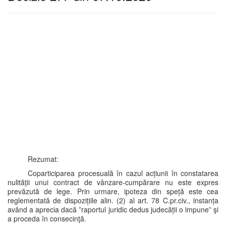
Rezumat:
Coparticiparea procesuală în cazul acțiunii în constatarea
nulității unui contract de vânzare-cumpărare nu este expres
prevăzută de lege. Prin urmare, ipoteza din speță este cea
reglementată de dispozițiile alin. (2) al art. 78 C.pr.civ., instanța
având a aprecia dacă ”raportul juridic dedus judecății o impune” şi
a proceda în consecinţă.