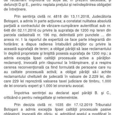
defuncții D.şi E., pentru neplata prețului și neîndeplinirea obligației
de întreținere.
Prin sentinţa civilă nr. 4818 din 13.11.2018, Judecătoria
Botoşani, a admis în parte acţiunea; a constatat nulitatea absolută
parţială a contractului de vânzare-cumpărare autentificat sub nr.
648 din 02.11.2016 cu privire la suprafaţa de 1200 mp teren din
parcela cadastrală nr. 196 mp, delimitată prin punctele ... din
anexa nr. 1 la raportul de expertiză ce face parte integrantă din
hotărâre; a dispus radierea întabulării pârâţilor cu privire la
această suprafaţă de teren; a obligat pârâţii să lase reclamantului
în deplină proprietate şi liniştită posesia suprafaţa de 1200 mp.; a
admis excepţia lipsei calităţii procesuale active a pârâţilor-
reclamanţi, invocată prin răspunsul la întâmpinare, şi a respins
cererea reconvenţională ca fiind formulată de persoane care nu
au calitate procesuală activă; a obligat pârâţii să-i achite
reclamantului cheltuieli de judecată în valoare de 2.229 lei, din
care 229 lei reprezintă valoarea taxei judiciare de timbru, 1.000
de lei onorariu expert şi 1.000 lei onorariu avocat.
Împotriva sentinţei au declarat apel pârâţii B. şi C.,
criticând-o pentru nelegalitate şi netemeinicie.
Prin decizia civilă nr. 1035 din 17.12.2019 Tribunalul
Botoşani a admis excepţia lipsei calităţii procesuale pasive
obligatorii, invocată din oficiu, şi, admiţând apelul a modificat în