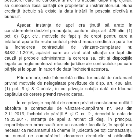
să cunoască lipsa calității de proprietar a înstrăinătorului. Buna
credință trebuie să existe la data intrării în posesia efectivă a
bunului”.
Așadar, instanța de apel era ținută să arate în
considerentele deciziei pronunțate, conform disp. art. 425 alin. (1)
pct. d) C.pr. civ., motivele de fapt și de drept pentru care a
înlăturat apărările reclamantului privind reaua-credință a pârâților
la încheierea contractului de vânzare-cumpărare nr.
648/2.11.2016, apărări care au vizat atât situația de fapt din
cauză și probele administrate la cererea sa, cât și dispozițiile
legale ce reglementează efectele juridice ale contractelor pe care
părțile și le opun, în raport de data încheierii acestora.
Prin urmare, este întemeiată critica formulată de reclamant
privind motivele de nelegalitate prevăzute de disp. art. 488 alin.
(1) pct. 6 şi 8 C.pr.civ., în ce privește soluția dată de tribunal
capătului de cerere privind revendicarea.
În ce privește capătul de cerere privind constatarea nulității
absolute a contractului de vânzare-cumpărare nr. 648 din
2.11.2016, încheiat de pârâții B. şi C. cu D., decedat la data de
19.03.2017, instanța de apel a reținut că deşi, în principiu,
coparticiparea procesuală are un caracter facultativ, în speţă era
necesar ca reclamantul să cheme în judecată pe toți contractanții,
nu numai pe cumpărători, deoarece drepturile și obligațiile