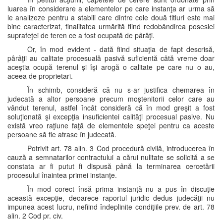
luarea în considerare a elementelor pe care instanţa ar urma să
le analizeze pentru a stabili care dintre cele două titluri este mai
bine caracterizat, finalitatea urmărită fiind redobândirea posesiei
suprafeţei de teren ce a fost ocupată de pârâţi.
Or, în mod evident - dată fiind situaţia de fapt descrisă,
pârâţii au calitate procesuală pasivă suficientă câtă vreme doar
aceştia ocupă terenul şi îşi arogă o calitate pe care nu o au,
aceea de proprietari.
În schimb, consideră că nu s-ar justifica chemarea în
judecată a altor persoane precum moştenitorii celor care au
vândut terenul, astfel încât consideră că în mod greşit a fost
soluţionată şi excepţia insuficientei calităţi procesual pasive. Nu
există vreo raţiune faţă de elementele speţei pentru ca aceste
persoane să fie atrase în judecată.
Potrivit art. 78 alin. 3 Cod procedură civilă, introducerea în
cauză a semnatarilor contractului a cărui nulitate se solicită a se
constata ar fi putut fi dispusă până la terminarea cercetării
procesului înaintea primei instanţe.
În mod corect însă prima instanţă nu a pus în discuţie
această excepţie, deoarece raportul juridic dedus judecăţii nu
impunea acest lucru, nefiind îndeplinite condiţiile prev. de art. 78
alin. 2 Cod pr. civ.