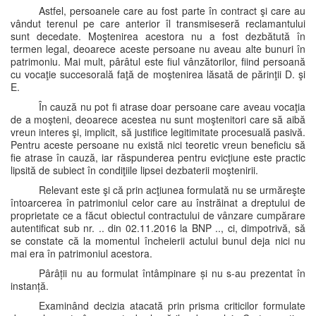
Astfel, persoanele care au fost parte în contract şi care au
vândut terenul pe care anterior îl transmiseseră reclamantului
sunt decedate. Moştenirea acestora nu a fost dezbătută în
termen legal, deoarece aceste persoane nu aveau alte bunuri în
patrimoniu. Mai mult, pârâtul este fiul vânzătorilor, fiind persoană
cu vocaţie succesorală faţă de moştenirea lăsată de părinţii D. şi
E.
În cauză nu pot fi atrase doar persoane care aveau vocaţia
de a moşteni, deoarece acestea nu sunt moştenitori care să aibă
vreun interes şi, implicit, să justifice legitimitate procesuală pasivă.
Pentru aceste persoane nu există nici teoretic vreun beneficiu să
fie atrase în cauză, iar răspunderea pentru evicţiune este practic
lipsită de subiect în condiţiile lipsei dezbaterii moştenirii.
Relevant este şi că prin acţiunea formulată nu se urmăreşte
întoarcerea în patrimoniul celor care au înstrăinat a dreptului de
proprietate ce a făcut obiectul contractului de vânzare cumpărare
autentificat sub nr. .. din 02.11.2016 la BNP .., ci, dimpotrivă, să
se constate că la momentul încheierii actului bunul deja nici nu
mai era în patrimoniul acestora.
Pârâții nu au formulat întâmpinare și nu s-au prezentat în
instanță.
Examinând decizia atacată prin prisma criticilor formulate