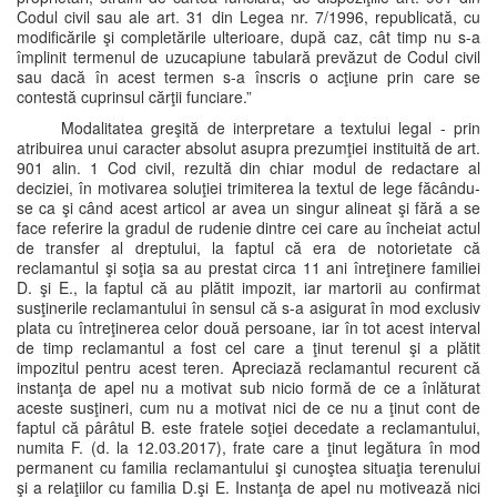
Codul civil sau ale art. 31 din Legea nr. 7/1996, republicată, cu
modificările şi completările ulterioare, după caz, cât timp nu s-a
împlinit termenul de uzucapiune tabulară prevăzut de Codul civil
sau dacă în acest termen s-a înscris o acţiune prin care se
contestă cuprinsul cărţii funciare.”
Modalitatea greşită de interpretare a textului legal - prin
atribuirea unui caracter absolut asupra prezumţiei instituită de art.
901 alin. 1 Cod civil, rezultă din chiar modul de redactare al
deciziei, în motivarea soluţiei trimiterea la textul de lege făcându-
se ca şi când acest articol ar avea un singur alineat şi fără a se
face referire la gradul de rudenie dintre cei care au încheiat actul
de transfer al dreptului, la faptul că era de notorietate că
reclamantul şi soţia sa au prestat circa 11 ani întreţinere familiei
D. şi E., la faptul că au plătit impozit, iar martorii au confirmat
susţinerile reclamantului în sensul că s-a asigurat în mod exclusiv
plata cu întreţinerea celor două persoane, iar în tot acest interval
de timp reclamantul a fost cel care a ţinut terenul şi a plătit
impozitul pentru acest teren. Apreciază reclamantul recurent că
instanţa de apel nu a motivat sub nicio formă de ce a înlăturat
aceste susţineri, cum nu a motivat nici de ce nu a ţinut cont de
faptul că pârâtul B. este fratele soţiei decedate a reclamantului,
numita F. (d. la 12.03.2017), frate care a ţinut legătura în mod
permanent cu familia reclamantului şi cunoştea situaţia terenului
şi a relaţiilor cu familia D.şi E. Instanţa de apel nu motivează nici