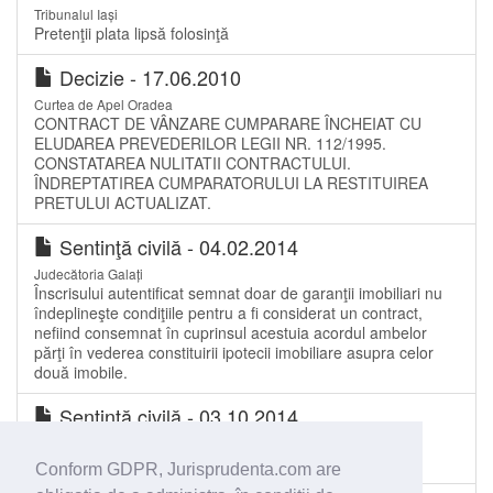
Tribunalul Iași
Pretenţii plata lipsă folosinţă
Decizie - 17.06.2010
Curtea de Apel Oradea
CONTRACT DE VÂNZARE CUMPARARE ÎNCHEIAT CU
ELUDAREA PREVEDERILOR LEGII NR. 112/1995.
CONSTATAREA NULITATII CONTRACTULUI.
ÎNDREPTATIREA CUMPARATORULUI LA RESTITUIREA
PRETULUI ACTUALIZAT.
Sentinţă civilă - 04.02.2014
Judecătoria Galați
Înscrisului autentificat semnat doar de garanţii imobiliari nu
îndeplineşte condiţiile pentru a fi considerat un contract,
nefiind consemnat în cuprinsul acestuia acordul ambelor
părţi în vederea constituirii ipotecii imobiliare asupra celor
două imobile.
Sentinţă civilă - 03.10.2014
Judecătoria Târgu Jiu
obligaţia de a face
Conform GDPR, Jurisprudenta.com are