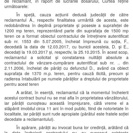
de reclamant, în raport de lucrările dosarului, Curtea reține
următoarele:
În speță, cauza acțiunii dedusă judecății de către
reclamantul A., respectiv finalitatea urmărită de acesta, este
redobândirea în deplină proprietate și posesie a suprafeței de
1200 mp teren, reprezentând parte din suprafața de 1500 mp
teren ce a format obiectul contractului de întreținere autentificat
sub nr. 1553 din 5.07.2005, încheiat împreună cu soția, F.,
decedată la data de 12.03.2017, cu bunicii acesteia, D. şi E.,
decedați la 19.03.2017 și, respectiv, la 25.10.2015. În acest scop,
reclamantul a solicitat și constatarea nulității absolute a
contractului de vânzare-cumpărare autentificat sub nr. .. din
2.11.2006, încheiat de pârâți cu defunctul D., având ca obiect
suprafața de 1370 m.p. teren, pentru cauză ilicită, precum și
radierea întabulării pe numele pârâților a dreptului de proprietate
pentru acest teren
A arătat, în esență, reclamantul că la momentul încheierii
acestui contract bunul nu se mai afla în proprietatea vânzătorului,
iar pârâții cunoșteau această împrejurare, câtă vreme el a
stăpânit imobilul circa 11 ani în mod public, fiind de notorietate în
localitate, iar pârâții sunt rude apropiate (pârâtul este fratele soției
decedate a reclamantului).
În apărare, pârâții au invocat buna lor credință, arătând că
la data încheierii contractului nu au cunoscut existența