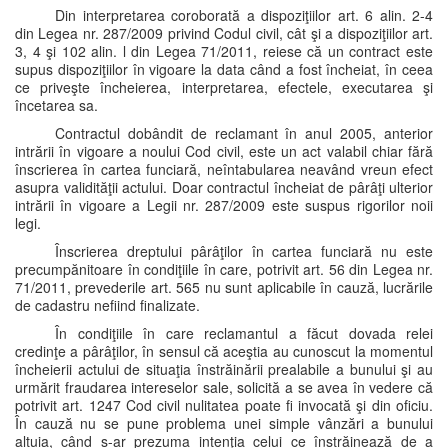
Din interpretarea coroborată a dispoziţiilor art. 6 alin. 2-4
din Legea nr. 287/2009 privind Codul civil, cât şi a dispoziţiilor art.
3, 4 şi 102 alin. l din Legea 71/2011, reiese că un contract este
supus dispoziţiilor în vigoare la data când a fost încheiat, în ceea
ce priveşte încheierea, interpretarea, efectele, executarea şi
încetarea sa.
Contractul dobândit de reclamant în anul 2005, anterior
intrării în vigoare a noului Cod civil, este un act valabil chiar fără
înscrierea în cartea funciară, neîntabularea neavând vreun efect
asupra validităţii actului. Doar contractul încheiat de pârâţi ulterior
intrării în vigoare a Legii nr. 287/2009 este suspus rigorilor noii
legi.
Înscrierea dreptului pârâţilor în cartea funciară nu este
precumpănitoare în condiţiile în care, potrivit art. 56 din Legea nr.
71/2011, prevederile art. 565 nu sunt aplicabile în cauză, lucrările
de cadastru nefiind finalizate.
În condiţiile în care reclamantul a făcut dovada relei
credinţe a pârâţilor, în sensul că aceştia au cunoscut la momentul
încheierii actului de situaţia înstrăinării prealabile a bunului şi au
urmărit fraudarea intereselor sale, solicită a se avea în vedere că
potrivit art. 1247 Cod civil nulitatea poate fi invocată şi din oficiu.
În cauză nu se pune problema unei simple vânzări a bunului
altuia, când s-ar prezuma intenţia celui ce înstrăinează de a