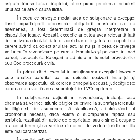
asigura transmiterea dreptului, ci se pune problema încheierii
unui act ce are o cauză ilicită.
În ceea ce priveşte modalitatea de soluţionare a excepţiei
lipsei coparticipării procesuale obligatorii consideră că, de
asemenea, a fost determinată de greşita interpretare a
dispoziţiilor legale. Această excepţie ar putea avea relevanţă faţă
de motivarea deciziei date în apel doar în legătură cu capătul de
cerere având ca obiect anulare act, iar nu şi în ceea ce priveşte
acţiunea în revendicare pe care a formulat-o şi pe care, în mod
corect, Judecătoria Botoşani a admis-o în temeiul prevederilor
563 Cod procedură civilă.
În primul rând, esenţial în soluţionarea excepţiei invocate
este analiza cererilor ce fac obiectul sesizării instanţei şi
observarea aspectului că cererea principală dedusă judecăţii este
cererea de revendicare a suprafeţei de 1370 mp teren.
În soluţionarea acţiunii în revendicare, instanţa este
chemată să verifice titlurile părţilor cu privire la suprafaţa terenului
în litigiu şi, de asemenea, să stabilească, administrând tot
probatoriul necesar, dacă există o suprapunere faptică sau
scriptică, rezultată din actele de proprietate, sau o simplă ocupare
a acestui teren şi să verifice din punct de vedere juridic ce titlu
este mai caracterizat.
În petitul acţiunii, capetele de cerere sunt ordonate prin