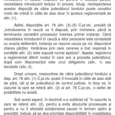
necesitatea introducerii terţului în proces, totuşi, nerespectarea
acestor dispoziţii de către judecătorul fondului poate constitui
motiv de critică în căile de atac doar în ipoteza reglementată de
alin. (1).
Astfel, dispoziţiile art. 78 alin. (3)-(5) C.pr.civ., prevăd că
„introducerea în cauză va fi dispusă, prin încheiere, până la
terminarea cercetării procesului înaintea primei instanţe. Când
necesitatea introducerii în cauză a altor persoane este constatată
cu ocazia deliberării, instanţa va repune cauza pe rol, dispunând
citarea părţilor. Hotărârea prin care cererea a fost respinsă în
condiţiile alin. (2) este supusă numai apelului”. Aşadar, legiuitorul
a reglementat diferit modul în care are a proceda judecătorul,
după cum litisconsorţiul este unul obligatoriu (alin. 1) sau
facultativ (alin. 2).
Drept urmare, nesocotirea de către judecătorul fondului a
disp. art. 78 alin. (1) C.pr.civ. poate fi invocată în căile de atac atât
de părţi, cât şi de judecătorul de control judiciar, în timp ce, în
cazurile la care se referă alin. (2) al art. 78 C.pr.civ., o astfel de
posibilitate nu există.
Sub acest aspect, în doctrină s-a subliniat că ”în cazurile la
care se referă alin. (2), pentru a evita abuzurile procesuale şi
pentru a nu fi afectată soluţionarea cauzei în termen optim şi
previzibil, trebuie să se dea prioritate disponibilităţii în modalitatea