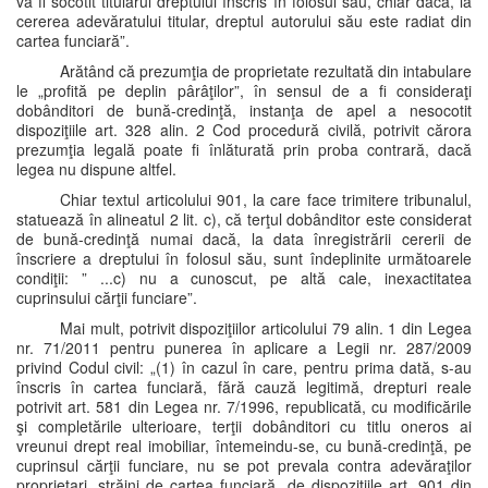
va fi socotit titularul dreptului înscris în folosul său, chiar dacă, la
cererea adevăratului titular, dreptul autorului său este radiat din
cartea funciară”.
Arătând că prezumţia de proprietate rezultată din intabulare
le „profită pe deplin pârâţilor”, în sensul de a fi consideraţi
dobânditori de bună-credinţă, instanţa de apel a nesocotit
dispoziţiile art. 328 alin. 2 Cod procedură civilă, potrivit cărora
prezumţia legală poate fi înlăturată prin proba contrară, dacă
legea nu dispune altfel.
Chiar textul articolului 901, la care face trimitere tribunalul,
statuează în alineatul 2 lit. c), că terţul dobânditor este considerat
de bună-credinţă numai dacă, la data înregistrării cererii de
înscriere a dreptului în folosul său, sunt îndeplinite următoarele
condiţii: ” ...c) nu a cunoscut, pe altă cale, inexactitatea
cuprinsului cărţii funciare”.
Mai mult, potrivit dispoziţiilor articolului 79 alin. 1 din Legea
nr. 71/2011 pentru punerea în aplicare a Legii nr. 287/2009
privind Codul civil: „(1) în cazul în care, pentru prima dată, s-au
înscris în cartea funciară, fără cauză legitimă, drepturi reale
potrivit art. 581 din Legea nr. 7/1996, republicată, cu modificările
şi completările ulterioare, terţii dobânditori cu titlu oneros ai
vreunui drept real imobiliar, întemeindu-se, cu bună-credinţă, pe
cuprinsul cărţii funciare, nu se pot prevala contra adevăraţilor
proprietari, străini de cartea funciară, de dispoziţiile art. 901 din