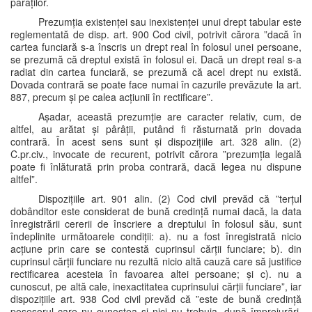
pârâților.
Prezumția existenței sau inexistenței unui drept tabular este
reglementată de disp. art. 900 Cod civil, potrivit cărora ”dacă în
cartea funciară s-a înscris un drept real în folosul unei persoane,
se prezumă că dreptul există în folosul ei. Dacă un drept real s-a
radiat din cartea funciară, se prezumă că acel drept nu există.
Dovada contrară se poate face numai în cazurile prevăzute la art.
887, precum și pe calea acțiunii în rectificare”.
Așadar, această prezumție are caracter relativ, cum, de
altfel, au arătat și pârâții, putând fi răsturnată prin dovada
contrară. În acest sens sunt și dispozițiile art. 328 alin. (2)
C.pr.civ., invocate de recurent, potrivit cărora ”prezumția legală
poate fi înlăturată prin proba contrară, dacă legea nu dispune
altfel”.
Dispozițiile art. 901 alin. (2) Cod civil prevăd că ”terțul
dobânditor este considerat de bună credință numai dacă, la data
înregistrării cererii de înscriere a dreptului în folosul său, sunt
îndeplinite următoarele condiții: a). nu a fost înregistrată nicio
acțiune prin care se contestă cuprinsul cărții funciare; b). din
cuprinsul cărții funciare nu rezultă nicio altă cauză care să justifice
rectificarea acesteia în favoarea altei persoane; și c). nu a
cunoscut, pe altă cale, inexactitatea cuprinsului cărții funciare”, iar
dispozițiile art. 938 Cod civil prevăd că ”este de bună credință
posesorul care nu cunoștea și nici nu trebuia, după împrejurări,