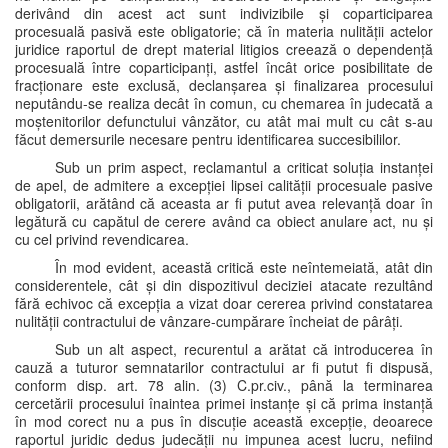
derivând din acest act sunt indivizibile și coparticiparea
procesuală pasivă este obligatorie; că în materia nulității actelor
juridice raportul de drept material litigios creează o dependență
procesuală între coparticipanți, astfel încât orice posibilitate de
fracționare este exclusă, declanșarea și finalizarea procesului
neputându-se realiza decât în comun, cu chemarea în judecată a
moștenitorilor defunctului vânzător, cu atât mai mult cu cât s-au
făcut demersurile necesare pentru identificarea succesibililor.
Sub un prim aspect, reclamantul a criticat soluția instanței
de apel, de admitere a excepției lipsei calității procesuale pasive
obligatorii, arătând că aceasta ar fi putut avea relevanță doar în
legătură cu capătul de cerere având ca obiect anulare act, nu și
cu cel privind revendicarea.
În mod evident, această critică este neîntemeiată, atât din
considerentele, cât și din dispozitivul deciziei atacate rezultând
fără echivoc că excepția a vizat doar cererea privind constatarea
nulității contractului de vânzare-cumpărare încheiat de pârâți.
Sub un alt aspect, recurentul a arătat că introducerea în
cauză a tuturor semnatarilor contractului ar fi putut fi dispusă,
conform disp. art. 78 alin. (3) C.pr.civ., până la terminarea
cercetării procesului înaintea primei instanțe și că prima instanță
în mod corect nu a pus în discuție această excepție, deoarece
raportul juridic dedus judecății nu impunea acest lucru, nefiind