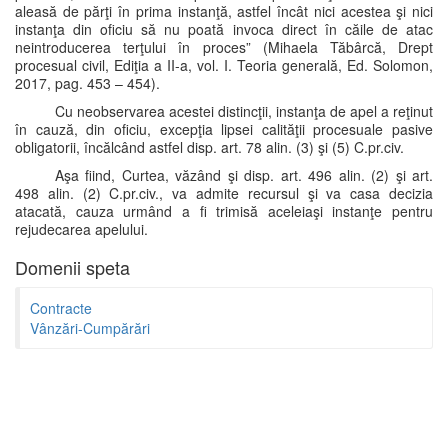
aleasă de părţi în prima instanţă, astfel încât nici acestea şi nici
instanţa din oficiu să nu poată invoca direct în căile de atac
neintroducerea terţului în proces” (Mihaela Tăbârcă, Drept
procesual civil, Ediţia a II-a, vol. I. Teoria generală, Ed. Solomon,
2017, pag. 453 – 454).
Cu neobservarea acestei distincţii, instanţa de apel a reţinut
în cauză, din oficiu, excepţia lipsei calităţii procesuale pasive
obligatorii, încălcând astfel disp. art. 78 alin. (3) şi (5) C.pr.civ.
Aşa fiind, Curtea, văzând şi disp. art. 496 alin. (2) şi art.
498 alin. (2) C.pr.civ., va admite recursul şi va casa decizia
atacată, cauza urmând a fi trimisă aceleiaşi instanţe pentru
rejudecarea apelului.
Domenii speta
Contracte
Vânzări-Cumpărări