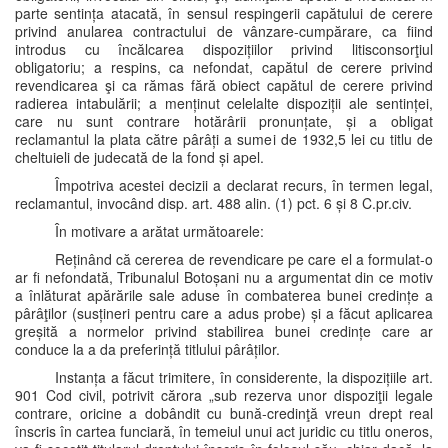
parte sentința atacată, în sensul respingerii capătului de cerere
privind anularea contractului de vânzare-cumpărare, ca fiind
introdus cu încălcarea dispozițiilor privind litisconsorţiul
obligatoriu; a respins, ca nefondat, capătul de cerere privind
revendicarea şi ca rămas fără obiect capătul de cerere privind
radierea intabulării; a menținut celelalte dispoziții ale sentinței,
care nu sunt contrare hotărârii pronunțate, și a obligat
reclamantul la plata către pârâți a sumei de 1932,5 lei cu titlu de
cheltuieli de judecată de la fond și apel.
Împotriva acestei decizii a declarat recurs, în termen legal,
reclamantul, invocând disp. art. 488 alin. (1) pct. 6 și 8 C.pr.civ.
În motivare a arătat următoarele:
Reținând că cererea de revendicare pe care el a formulat-o
ar fi nefondată, Tribunalul Botoșani nu a argumentat din ce motiv
a înlăturat apărările sale aduse în combaterea bunei credințe a
pârâţilor (susțineri pentru care a adus probe) și a făcut aplicarea
greșită a normelor privind stabilirea bunei credințe care ar
conduce la a da preferință titlului pârâților.
Instanța a făcut trimitere, în considerente, la dispozițiile art.
901 Cod civil, potrivit cărora „sub rezerva unor dispoziţii legale
contrare, oricine a dobândit cu bună-credinţă vreun drept real
înscris în cartea funciară, în temeiul unui act juridic cu titlu oneros,