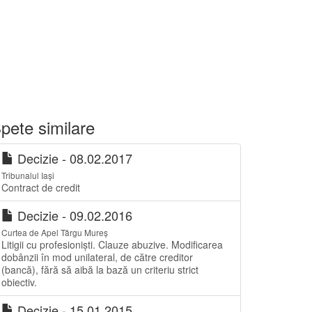
pete similare
Decizie - 08.02.2017
Tribunalul Iași
Contract de credit
Decizie - 09.02.2016
Curtea de Apel Târgu Mureș
Litigii cu profesioniști. Clauze abuzive. Modificarea
dobânzii în mod unilateral, de către creditor
(bancă), fără să aibă la bază un criteriu strict
obiectiv.
Decizie - 15.01.2015