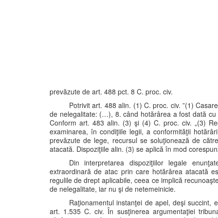
prevăzute de art. 488 pct. 8 C. proc. civ.
Potrivit art. 488 alin. (1) C. proc. civ. ”(1) Ca
de nelegalitate: (…), 8. când hotărârea a fost dată cu
Conform art. 483 alin. (3) şi (4) C. proc. civ. „(3) R
examinarea, în condiţiile legii, a conformităţii hotărâ
prevăzute de lege, recursul se soluţionează de către
atacată. Dispoziţiile alin. (3) se aplică în mod corespun
Din interpretarea dispoziţiilor legale enunţ
extraordinară de atac prin care hotărârea atacată est
regulile de drept aplicabile, ceea ce implică recunoaşter
de nelegalitate, iar nu şi de netemeinicie.
Raţionamentul instanţei de apel, deşi succint, es
art. 1.535 C. civ. În susţinerea argumentaţiei tribu