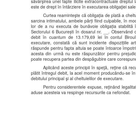
săvârşirea unei fapte ilicite extracontractuale dreptul l
este de drept în întârziere în executarea obligaţiei sale
Curtea reaminteşte că obligația de plată a cheltui
sarcina intimatului, ambele părți fiind culpabile, în m
lor de a nu executa de bunăvoie obligația stabilită 
Sectorului 6 București în dosarul nr. __. Observând c
debit în cuantum de 13.179,69 lei în contul Biroulu
executare, constată că sunt incidente dispozițiile ar
răspunde pentru fapta altuia se poate întoarce împotri
acesta din urmă nu este răspunzător pentru prejudiciu
poate recupera partea din despăgubire care corespunde p
Aplicând aceste principii în speţă, reţine că re
plătit întregul debit, la acel moment producându-se î
debitului principal şi al cheltuielilor de executare.
Pentru considerentele expuse, reţinând legalitate
aduse acesteia va respinge recursurile ca nefondat.