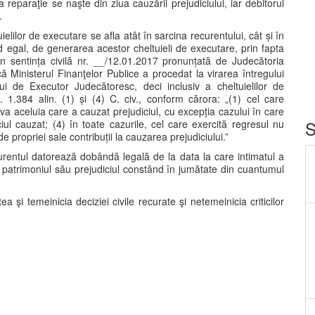
a reparaţie se naşte din ziua cauzării prejudiciului, iar debitorul
.
elilor de executare se afla atât în sarcina recurentului, cât și în
od egal, de generarea acestor cheltuieli de executare, prin fapta
în sentința civilă nr. __/12.01.2017 pronunțată de Judecătoria
ă Ministerul Finanţelor Publice a procedat la virarea întregului
i de Executor Judecătoresc, deci inclusiv a cheltuielilor de
t. 1.384 alin. (1) și (4) C. civ., conform cărora: „(1) cel care
va aceluia care a cauzat prejudiciul, cu excepția cazului în care
S
l cauzat; (4) în toate cazurile, cel care exercită regresul nu
ropriei sale contribuții la cauzarea prejudiciului.”
curentul datorează dobândă legală de la data la care intimatul a
n patrimoniul său prejudiciul constând în jumătate din cuantumul
a şi temeinicia deciziei civile recurate şi netemeinicia criticilor