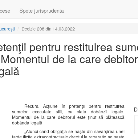
cese
Spete jurisprudenta
ucurești
Decizie 208 din 14.03.2022
tenţii pentru restituirea sume
 Momentul de la care debitoru
gală
Recurs. Acţiune în pretenţii pentru restituirea
D
sumelor executate silit, cu plata dobânzii legale.
Momentul de la care debitorul este ţinut să plătească
dobânda legală
„Atunci când obligaţia se naşte din săvârşirea unei
fapte ilicite extracontractuale dreptul la reparaţie se naşte