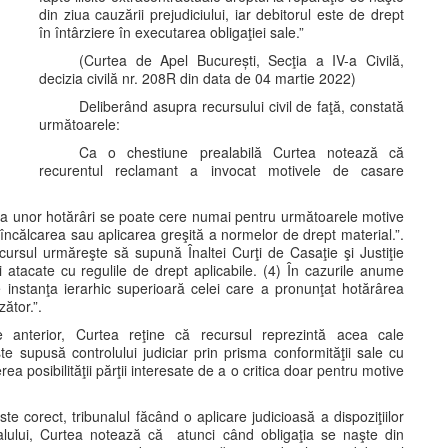
din ziua cauzării prejudiciului, iar debitorul este de drept
în întârziere în executarea obligaţiei sale.”
(Curtea de Apel București, Secţia a IV-a Civilă,
decizia civilă nr. 208R din data de 04 martie 2022)
Deliberând asupra recursului civil de faţă, constată
următoarele:
Ca o chestiune prealabilă Curtea notează că
recurentul reclamant a invocat motivele de casare
sarea unor hotărâri se poate cere numai pentru următoarele motive
 încălcarea sau aplicarea greşită a normelor de drept material.”.
ecursul urmăreşte să supună Înaltei Curţi de Casaţie şi Justiţie
rii atacate cu regulile de drept aplicabile. (4) În cazurile anume
 instanţa ierarhic superioară celei care a pronunţat hotărârea
zător.”.
ate anterior, Curtea reţine că recursul reprezintă acea cale
e supusă controlului judiciar prin prisma conformităţii sale cu
ea posibilităţii părţii interesate de a o critica doar pentru motive
te corect, tribunalul făcând o aplicare judicioasă a dispoziţiilor
nalului, Curtea notează că atunci când obligaţia se naşte din