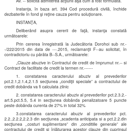
Av. -- solicită admiterea acţiunii aşa cum a fost formulată.
Instanţa, în baza art. 394 Cod procedură civilă, închide
dezbaterile în fond şi reţine cauza pentru soluţionare.
INSTANŢA,
Deliberând asupra cererii de faţă, instanţa constată
următoarele:
Prin cererea înregistrată la Judecătoria Dorohoi sub nr.-
-/222/2015 din data de ---.2015, reclamanţii F--au solicitat, în
contradictoriu cu pârâta B--S.A., următoarele:
„Clauze abuzive in Contractul de credit de împrumut nr.-- si
Contract de facilitate de credit la termen nr.------
1. constatarea caracterului abuziv al prevederilor
pct.2.1,2.1.4,2.1.5 secţiunea „condiţii speciale” a contractului de
credit dobânda va fi calculata zilnic
2. constatarea caracterului abuziv al prevederilor pct.2.3.2.-
art.5.pct.5.5, 5.4 in secţiunea dobânda penalizatoare 5 puncte
peste dobânda curenta de 27% in total 32%
3.constatarea caracterului abuziv al prevederilor pct.
2.2.,2.2.2,2.2.3 din secţiunea „scadenta anticipata si a pct.2.2.din
secţiunea ,,costuri suplimentare” din „conditiile generale” ale
contractului de credit si înlăturarea acestor clauze din cuprinsul