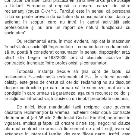
contracte. De altfel, chiar practica emisă la nivelul Curţii de Justiţie
a Uniunii Europene şi depusă la dosarul cauzei de către
reclamanţi (cauza C-74/15, Tarcău) este în sensul că persoana
fizică se poate prevala de calitatea de consumator doar dacă „a
acţionat în scopuri care nu intră în cadrul activităţii sale
profesionale şi nu are un raport de natură funcţională cu
societatea”.
Or, reclamantul este, în mod evident, implicat la maximum
în activitatea societăţii împrumutate – ceea ce face ca dumnealui
să nu poată fi considerat consumator în sensul dispoziţiilor art.2
alin.1 din Legea nr.193/2000 privind clauzele abuzive din
contractele încheiate între profesionişti şi consumatori.
Totodată, instanţa trebuie să ţină cont de faptul că
reclamanta F---este soţia reclamantului F--. În virtutea acestei
calităţi, este greu de crezut că cei doi reclamanţi nu au discutat
despre contractele pe care urmau să le semneze, mai ales în
condiţiile în care urmau să garanteze, aşa cum recunosc cei doi şi
în acţiunea introductivă, inclusiv cu un imobil proprietate comună.
De altfel, idea mandatului tacit reciproc, care guverna
căsătoria reclamanţilor la vremea încheierii celor două contracte
de împrumut (art.35 alin.2 din fostul Cod al Familiei, pe atunci în
vigoare), implica şi faptul că oricare dintre soţi, negociind clauze
ale unui contract ce urma să fie semnat de ambii soţi, avea să
acţioneze în interesul familiei din care făcea parte. Astfel, este