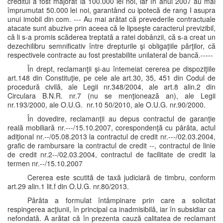
creditul a fost majorat la 100.000 lei noi, iar în anul 2007 au mai
împrumutat 50.000 lei noi, garantând cu ipotecă de rang I asupra
unui imobil din com. --- Au mai arătat că prevederile contractuale
atacate sunt abuzive prin aceea că le lipseşte caracterul previzibil,
că li s-a promis scăderea treptată a ratei dobânzii, că s-a creat un
dezechilibru semnificativ între drepturile şi obligaţiile părţilor, că
respectivele contracte au fost prestabilite unilateral de bancă.-----
În drept, reclamanţii şi-au întemeiat cererea pe dispoziţiile
art.148 din Constituţie, pe cele ale art.30, 35, 451 din Codul de
procedură civilă, ale Legii nr.348/2004, ale art.8 alin.2 din
Circulara B.N.R. nr.7 (nu se menţionează an), ale Legii
nr.193/2000, ale O.U.G. nr.10 50/2010, ale O.U.G. nr.90/2000.
În dovedire, reclamanţii au depus contractul de garanţie
reală mobiliară nr.---/15.10.2007, corespondenţă cu pârâta, actul
adiţional nr.--/05.08.2013 la contractul de credit nr.---/02.03.2004,
grafic de rambursare la contractul de credit --, contractul de linie
de credit nr.2--/02.03.2004, contractul de facilitate de credit la
termen nr.--/15.10.2007
Cererea este scutită de taxă judiciară de timbru, conform
art.29 alin.1 lit.f din O.U.G. nr.80/2013.
Pârâta a formulat întâmpinare prin care a solicitat
respingerea acţiunii, în principal ca inadmisibilă, iar în subsidiar ca
nefondată. A arătat că în prezenta cauză calitatea de reclamant