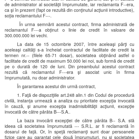
de administrator al societăţii împrumutate, iar reclamanta F--era,
ca şi în prezent (fapt ce rezultă din conţinutul acţiunii introductive),
soţia reclamantului F---.
În urma semnării acestui contract, firma administrată de
reclamantul F---a obţinut o linie de credit în valoare de
300.000.000 lei vechi.
La data de 15 octombrie 2007, între aceleaşi părţi cu
aceleaşi calităţi s-a încheiat contractul de facilitate de credit la
termen nr.-- (filele 65-71 dosar), societatea obţinând astfel o
facilitate de credit de maximum 50.000 lei noi, sub formă de credit
pe o durată de 120 de luni. Din preambulul acestui contract
rezultă că reclamantul F---era şi asociat unic în firma
împrumutată, nu doar administrator.
În garantarea acestui din urmă contract,
1. Faţă de dispoziţiile art.248 alin.1 din Codul de procedură
civilă, instanţa urmează a analiza cu prioritate excepţia invocată
în cauză, şi anume excepţia inadmisibilităţii acţiunii, excepţie
invocată de către pârâta B---S.A..
La baza invocării excepţiei de către pârâta B-- S.A. stă
ideea că societatea împrumutată --- S.R.L. ar fi reclamantă în
dosarul de faţă. Or, în speţă reclamanţi sunt doar persoanele
fizice care au garantat cele două împrumuturi, nu şi societatea