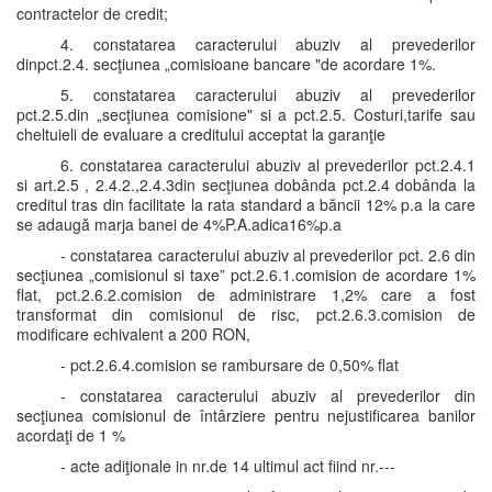
contractelor de credit;
4. constatarea caracterului abuziv al prevederilor
dinpct.2.4. secţiunea „comisioane bancare "de acordare 1%.
5. constatarea caracterului abuziv al prevederilor
pct.2.5.din „secţiunea comisione" si a pct.2.5. Costuri,tarife sau
cheltuieli de evaluare a creditului acceptat la garanţie
6. constatarea caracterului abuziv al prevederilor pct.2.4.1
si art.2.5 , 2.4.2.,2.4.3din secţiunea dobânda pct.2.4 dobânda la
creditul tras din facilitate la rata standard a băncii 12% p.a la care
se adaugă marja banei de 4%P.A.adica16%p.a
- constatarea caracterului abuziv al prevederilor pct. 2.6 din
secţiunea „comisionul si taxe” pct.2.6.1.comision de acordare 1%
flat, pct.2.6.2.comision de administrare 1,2% care a fost
transformat din comisionul de risc, pct.2.6.3.comision de
modificare echivalent a 200 RON,
- pct.2.6.4.comision se rambursare de 0,50% flat
- constatarea caracterului abuziv al prevederilor din
secţiunea comisionul de întârziere pentru nejustificarea banilor
acordaţi de 1 %
- acte adiţionale in nr.de 14 ultimul act fiind nr.---