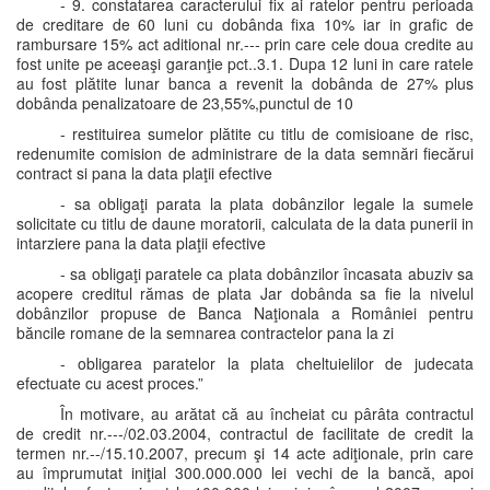
- 9. constatarea caracterului fix ai ratelor pentru perioada
de creditare de 60 luni cu dobânda fixa 10% iar in grafic de
rambursare 15% act aditional nr.--- prin care cele doua credite au
fost unite pe aceeaşi garanţie pct..3.1. Dupa 12 luni in care ratele
au fost plătite lunar banca a revenit la dobânda de 27% plus
dobânda penalizatoare de 23,55%,punctul de 10
- restituirea sumelor plătite cu titlu de comisioane de risc,
redenumite comision de administrare de la data semnări fiecărui
contract si pana la data plaţii efective
- sa obligaţi parata la plata dobânzilor legale la sumele
solicitate cu titlu de daune moratorii, calculata de la data punerii in
intarziere pana la data plaţii efective
- sa obligaţi paratele ca plata dobânzilor încasata abuziv sa
acopere creditul rămas de plata Jar dobânda sa fie la nivelul
dobânzilor propuse de Banca Naţionala a României pentru
băncile romane de la semnarea contractelor pana la zi
- obligarea paratelor la plata cheltuielilor de judecata
efectuate cu acest proces.”
În motivare, au arătat că au încheiat cu pârâta contractul
de credit nr.---/02.03.2004, contractul de facilitate de credit la
termen nr.--/15.10.2007, precum şi 14 acte adiţionale, prin care
au împrumutat iniţial 300.000.000 lei vechi de la bancă, apoi