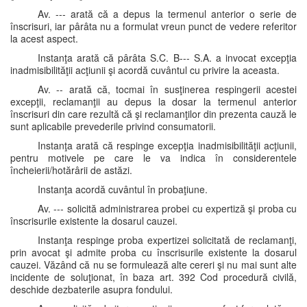
Av. --- arată că a depus la termenul anterior o serie de
înscrisuri, iar pârâta nu a formulat vreun punct de vedere referitor
la acest aspect.
Instanţa arată că pârâta S.C. B--- S.A. a invocat excepţia
inadmisibilităţii acţiunii şi acordă cuvântul cu privire la aceasta.
Av. -- arată că, tocmai în susţinerea respingerii acestei
excepţii, reclamanţii au depus la dosar la termenul anterior
înscrisuri din care rezultă că şi reclamanţilor din prezenta cauză le
sunt aplicabile prevederile privind consumatorii.
Instanţa arată că respinge excepţia inadmisibilităţii acţiunii,
pentru motivele pe care le va indica în considerentele
încheierii/hotărârii de astăzi.
Instanţa acordă cuvântul în probaţiune.
Av. --- solicită administrarea probei cu expertiză şi proba cu
înscrisurile existente la dosarul cauzei.
Instanţa respinge proba expertizei solicitată de reclamanţi,
prin avocat şi admite proba cu înscrisurile existente la dosarul
cauzei. Văzând că nu se formulează alte cereri şi nu mai sunt alte
incidente de soluţionat, în baza art. 392 Cod procedură civilă,
deschide dezbaterile asupra fondului.