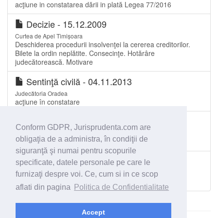
acţiune in constatarea dării in plată Legea 77/2016
Decizie - 15.12.2009
Curtea de Apel Timișoara
Deschiderea procedurii insolvenţei la cererea creditorilor.
Bilete la ordin neplătite. Consecinţe. Hotărâre
judecătorească. Motivare
Sentinţă civilă - 04.11.2013
Judecătoria Oradea
acţiune în constatare
Hotărâre - 20.05.2015
Conform GDPR, Jurisprudenta.com are
Tribunalul Bihor
obligaţia de a administra, în condiţii de
litigii cu profesioniştii
siguranţă şi numai pentru scopurile
Decizie - 01.01.2005
specificate, datele personale pe care le
Judecătoria Curtea de Argeș
furnizaţi despre voi. Ce, cum si in ce scop
Fara titlu
aflati din pagina
Politica de Confidentialitate
Accept