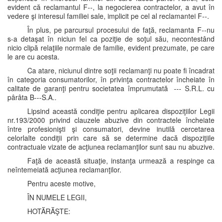
evident că reclamantul F--, la negocierea contractelor, a avut în
vedere şi interesul familiei sale, implicit pe cel al reclamantei F--.
În plus, pe parcursul procesului de faţă, reclamanta F--nu
s-a detaşat în niciun fel ca poziţie de soţul său, necontestând
nicio clipă relaţiile normale de familie, evident prezumate, pe care
le are cu acesta.
Ca atare, niciunul dintre soţii reclamanţi nu poate fi încadrat
în categoria consumatorilor, în privinţa contractelor încheiate în
calitate de garanţi pentru societatea împrumutată --- S.R.L. cu
pârâta B---S.A..
Lipsind această condiţie pentru aplicarea dispoziţiilor Legii
nr.193/2000 privind clauzele abuzive din contractele încheiate
între profesionişti şi consumatori, devine inutilă cercetarea
celorlalte condiţii prin care să se determine dacă dispoziţiile
contractuale vizate de acţiunea reclamanţilor sunt sau nu abuzive.
Faţă de această situaţie, instanţa urmează a respinge ca
neîntemeiată acţiunea reclamanţilor.
Pentru aceste motive,
ÎN NUMELE LEGII,
HOTĂRĂŞTE: