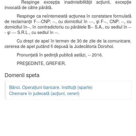
Respinge excepţia inadmisibilităţii acţiunii, excepţie
invocată de către pârâtă.
Respinge ca neîntemeiată acţiunea în constatare formulată
de reclamanţii F---CNP: --, cu domiciliul în ---, şi F--, CNP: --, cu
domiciliul în--, în contradictoriu cu pârâtele B-- S.A., cu sediul în --
- şi --- S.R.L., cu sediul în --.
Cu drept de apel în termen de 30 de zile de la comunicare,
cererea de apel putând fi depusă la Judecătoria Dorohoi.
Pronunţată în şedinţă publică astăzi, -- 2016.
PREŞEDINTE, GREFIER,
Domenii speta
Bănci. Operaţiuni bancare. Instituţii (sparte)
Chemare în judecată (acţiuni, cereri)