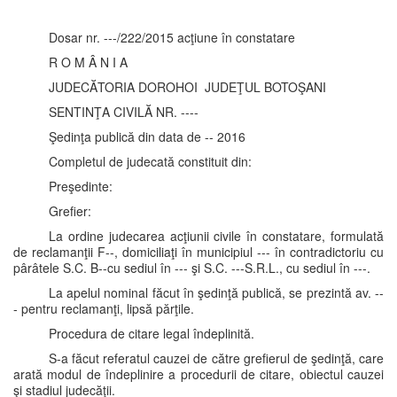
Dosar nr. ---/222/2015 acţiune în constatare
R O M Â N I A
JUDECĂTORIA DOROHOI JUDEŢUL BOTOŞANI
SENTINŢA CIVILĂ NR. ----
Şedinţa publică din data de -- 2016
Completul de judecată constituit din:
Preşedinte:
Grefier:
La ordine judecarea acţiunii civile în constatare, formulată
de reclamanţii F--, domiciliaţi în municipiul --- în contradictoriu cu
pârâtele S.C. B--cu sediul în --- şi S.C. ---S.R.L., cu sediul în ---.
La apelul nominal făcut în şedinţă publică, se prezintă av. --
- pentru reclamanţi, lipsă părţile.
Procedura de citare legal îndeplinită.
S-a făcut referatul cauzei de către grefierul de şedinţă, care
arată modul de îndeplinire a procedurii de citare, obiectul cauzei
şi stadiul judecăţii.