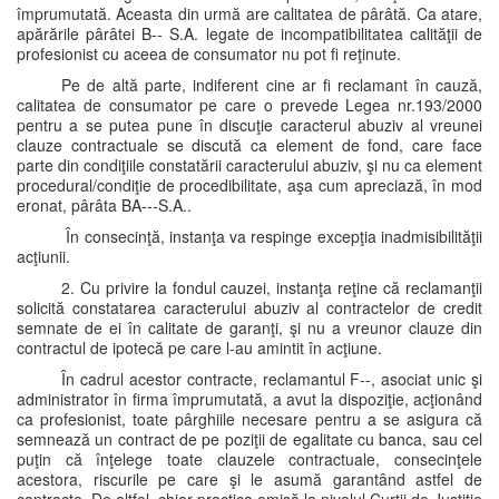
împrumutată. Aceasta din urmă are calitatea de pârâtă. Ca atare,
apărările pârâtei B-- S.A. legate de incompatibilitatea calităţii de
profesionist cu aceea de consumator nu pot fi reţinute.
Pe de altă parte, indiferent cine ar fi reclamant în cauză,
calitatea de consumator pe care o prevede Legea nr.193/2000
pentru a se putea pune în discuţie caracterul abuziv al vreunei
clauze contractuale se discută ca element de fond, care face
parte din condiţiile constatării caracterului abuziv, şi nu ca element
procedural/condiţie de procedibilitate, aşa cum apreciază, în mod
eronat, pârâta BA---S.A..
În consecinţă, instanţa va respinge excepţia inadmisibilităţii
acţiunii.
2. Cu privire la fondul cauzei, instanţa reţine că reclamanţii
solicită constatarea caracterului abuziv al contractelor de credit
semnate de ei în calitate de garanţi, şi nu a vreunor clauze din
contractul de ipotecă pe care l-au amintit în acţiune.
În cadrul acestor contracte, reclamantul F--, asociat unic şi
administrator în firma împrumutată, a avut la dispoziţie, acţionând
ca profesionist, toate pârghiile necesare pentru a se asigura că
semnează un contract de pe poziţii de egalitate cu banca, sau cel
puţin că înţelege toate clauzele contractuale, consecinţele
acestora, riscurile pe care şi le asumă garantând astfel de