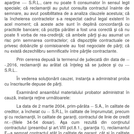
aparţine --- S.R.L., care nu poate fi consumator în sensul legii
speciale; că reclamanţii au putut consulta contractul înainte de
semnare, au avut posibilitatea de a analiza clauzele acestuia; că
la încheierea contractelor s-a respectat cadrul legal existent în
acel moment; că aceste acte sunt în deplină concordanţă cu
practicile bancare; că poziţia pârâtei a fost una corectă şi că nu
poate fi vorba de rea-credinţă; că ambele părţi şi-au asumat un
risc prin semnarea contractelor; că dispoziţiile contractuale ce
privesc dobânzile şi comisioanele au fost negociate de părţi; că
nu există dezechilibru semnificativ între părţile contractante.
Prin cererea depusă la termenul de judecată din data de --
-.2016, reclamanţii au arătat că înţeleg să se judece şi cu ---
S.R.L..
În vederea soluţionării cauzei, instanţa a administrat proba
cu înscrisurile depuse de părţi.
Examinând ansamblul materialului probator administrat în
cauză, instanţa reţine următoarele:
La data de 2 martie 2004, prim-pârâta -- S.A., în calitate de
creditor, a încheiat cu -- S.R.L, în calitate de împrumutat, precum
şi cu reclamanţii, în calitate de garanţi, contractul de linie de credit
nr.--(filele 34-54 dosar). Aşa cum rezultă din conţinutul
contractului (preambul şi art.VIII pct.8.1., garanţia 1), reclamantul
F--a semnat contractul atât în calitate de garant, cât şi în calitate