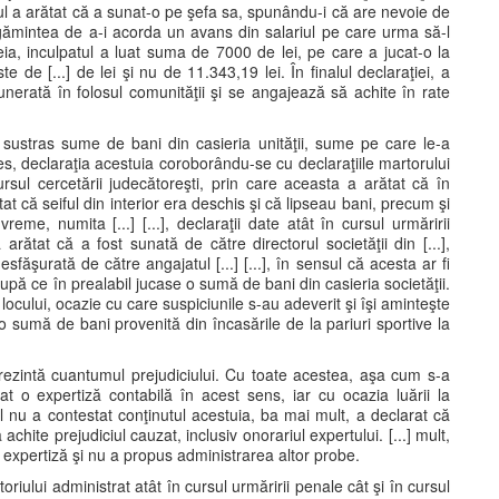
atul a arătat că a sunat-o pe şefa sa, spunându-i că are nevoie de
ugămintea de a-i acorda un avans din salariul pe care urma să-l
eia, inculpatul a luat suma de 7000 de lei, pe care a jucat-o la
e de [...] de lei şi nu de 11.343,19 lei. În finalul declaraţiei, a
rată în folosul comunităţii şi se angajează să achite în rate
 sustras sume de bani din casieria unităţii, sume pe care le-a
nes, declaraţia acestuia coroborându-se cu declaraţiile martorului
 cursul cercetării judecătoreşti, prin care aceasta a arătat că în
t că seiful din interior era deschis şi că lipseau bani, precum şi
reme, numita [...] [...], declaraţii date atât în cursul urmăririi
arătat că a fost sunată de către directorul societăţii din [...],
sfăşurată de către angajatul [...] [...], în sensul că acesta ar fi
după ce în prealabil jucase o sumă de bani din casieria societăţii.
ocului, ocazie cu care suspiciunile s-au adeverit şi îşi aminteşte
 sumă de bani provenită din încasările de la pariuri sportive la
reprezintă cuantumul prejudiciului. Cu toate acestea, aşa cum s-a
at o expertiză contabilă în acest sens, iar cu ocazia luării la
ul nu a contestat conţinutul acestuia, ba mai mult, a declarat că
hite prejudiciul cauzat, inclusiv onorariul expertului. [...] mult,
de expertiză şi nu a propus administrarea altor probe.
riului administrat atât în cursul urmăririi penale cât şi în cursul