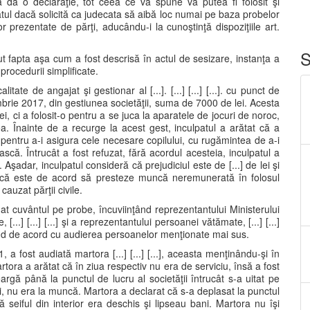
a da o declaraţie, tot ceea ce va spune va putea fi folosit şi
tul dacă solicită ca judecata să aibă loc numai pe baza probelor
or prezentate de părţi, aducându-i la cunoştinţă dispoziţiile art.
S
ut fapta aşa cum a fost descrisă în actul de sesizare, instanţa a
rocedurii simplificate.
tate de angajat şi gestionar al [...]. [...] [...] [...]. cu punct de
iembrie 2017, din gestiunea societăţii, suma de 7000 de lei. Acesta
i, ci a folosit-o pentru a se juca la aparatele de jocuri de noroc,
ea. Înainte de a recurge la acest gest, inculpatul a arătat că a
pentru a-i asigura cele necesare copilului, cu rugămintea de a-i
că. Întrucât a fost refuzat, fără acordul acesteia, inculpatul a
Aşadar, inculpatul consideră că prejudiciul este de [...] de lei şi
zat că este de acord să presteze muncă neremunerată în folosul
cauzat părţii civile.
dat cuvântul pe probe, încuviinţând reprezentantului Ministerului
...] [...] [...] şi a reprezentantului persoanei vătămate, [...] [...]
fiind de acord cu audierea persoanelor menţionate mai sus.
 fost audiată martora [...] [...] [...], aceasta menţinându-şi în
rtora a arătat că în ziua respectiv nu era de serviciu, însă a fost
eargă până la punctul de lucru al societăţii întrucât s-a uitat pe
l ei, nu era la muncă. Martora a declarat că s-a deplasat la punctul
ă seiful din interior era deschis şi lipseau bani. Martora nu îşi