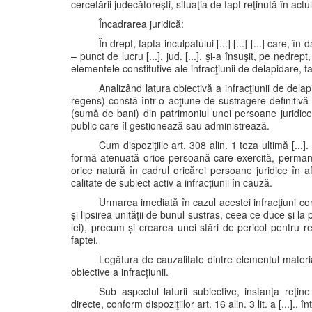
cercetării judecătoreşti, situaţia de fapt reţinută în act
Încadrarea juridică:
În drept, fapta inculpatului [...] [...]-[...] care, în da
– punct de lucru [...], jud. [...], şi-a însuşit, pe nedre
elementele constitutive ale infracţiunii de delapidare, faptă
Analizând latura obiectivă a infracţiunii de dela
regens) constă într-o acţiune de sustragere definitivă
(sumă de bani) din patrimoniul unei persoane juridice
public care îl gestionează sau administrează.
Cum dispoziţiile art. 308 alin. 1 teza ultimă [...].
formă atenuată orice persoană care exercită, perman
orice natură în cadrul oricărei persoane juridice în af
calitate de subiect activ a infracțiunii în cauză.
Urmarea imediată în cazul acestei infracţiuni c
și lipsirea unității de bunul sustras, ceea ce duce și
lei), precum și crearea unei stări de pericol pentru rel
faptei.
Legătura de cauzalitate dintre elementul materia
obiective a infracțiunii.
Sub aspectul laturii subiective, instanţa reţin
directe, conform dispoziţiilor art. 16 alin. 3 lit. a [...].