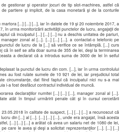
tate de gestionar şi operator jocuri de tip slot-machines, astfel că
 de partiere şi implicit, de la casa monetară şi de la conturile
artora [...] [...] [...], iar în datele de 19 şi 20 noiembrie 2017, a
, în urma monitorizării activităţii punctelor de lucru, angajaţii de
aptul că inculpatul [...] [...] [...] nu a deschis unitatea de pariuri,
 manager zonal al [...]. [...] [...] [...]. a contactat-o telefonic pe
a punctul de lucru de la [...] să verifice ce se întâmplă. [...] curs
 prilej că în seif se afla doar suma de 355 de lei, deşi la terminarea
easta a declarat că a introdus suma de 3000 de lei în seiful
a deplasat la punctul de lucru din com. [...], iar în urma controlului
nes au fost rulate sumele de 10 921 de lei, iar prejudiciul total
e circumstanţe, dat fiind faptul că inculpatul nici nu s-a mai
ia i-a fost desfăcut contractul individual de muncă.
ea declaraţiilor numitei [...] [...] [...], manager zonal al [...].
raţii date atât în timpul urmăririi penale cât şi în cursul cercetării
 23.05.2018 în calitate de suspect, [...] [...] [...] a recunoscut că
u din [...] al [...]. [...] [...] [...]., unde era angajat, însă acesta
l, [...] [...] [...] a arătat că avea un salariu net de 1080 de lei,
e care le avea şi deşi a solicitat reprezentanţilor [...]. [...] [...]