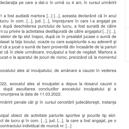
declaraţia pe care a dat-o în urmă cu 4 ani, în cursul urmăririi
a fost audiată martora [...] [...], aceasta declarând că în anul
 lucru în com. [...], jud. [...], împrejurare în care l-a angajat pe
 timp după deschiderea punctului de lucru, a fost sunată de către
i cu privire la activitatea desfăşurată de către angajatul [...] [...],
ratelor de tip slot înapoi, după ce în prealabil jucase o sumă de
lasat la faţa locului, ocazie cu care suspiciunile s-au adeverit şi
 că a jucat o sumă de bani provenită din încasările de la pariuri
at că în zilele următoare, inculpatul a fost de negăsit. Martora a
jucat-o la aparatul de jocuri de noroc, precizând că la momentul
avocatului ales al inculpatului, de amânare a cauzei în vederea
22, avocatul ales al inculpatei a depus la dosarul cauzei o
 după ascultarea concluziilor avocatului inculpatului şi a
 pronunţarea la data de 11.03.2022.
ăririi penale cât şi în cursul cercetării judecătoreşti, instanţa
principal obiect de activitate pariurile sportive şi jocurile tip slot-
de lucru şi în com. [...], jud. [...], la care a fost angajat, pe o
a contractului individual de muncă nr. [...]