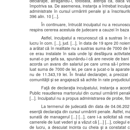
declaraţie, atrăgându-i, totodată, atenţia că, dacă v
împotriva sa. De asemenea, instanţa a întrebat inculpa
administrate în cursul urmăririi penale şi a înscrisuril
396 alin. 10 [...].
În continuare, întrucât inculpatul nu a recunosc
respins cererea acestuia de judecare a cauzei în baza p
Astfel, inculpatul a recunoscut că a sustras în cali
lucru în com. [...], jud. [...], în data de 19 spre 20 no
a arătat că în realitate nu a sustras suma de 7000 de le
ce erau instalate în sala unde îşi desfăşura activitat
sunat-o pe şefa sa, spunându-i că are nevoie de bani 
acorda un avans din salariul pe care urma să-l primeas
luat suma de 7000 de lei, pe care a jucat-o la aparate. 
nu de 11.343,19 lei. În finalul declaraţiei, a preci
comunităţii şi se angajează să achite în rate prejudiciul 
Faţă de declaraţia inculpatului, instanţa a acor
Public reaudierea martorului din cursul urmăririi penale, [
[...]. Inculpatul nu a propus administrarea de probe, 
La termenul de judecată din data de 04.06.2021, a
esenţă declaraţia din cursul urmăririi penale. Astfel, ma
sunată de managerul [...] [...], care i-a solicitat să m
camerele de luat vederi şi a văzut că [...] [...], colegu
de lucru, a descuiat incinta cu cheia şi a constatat c