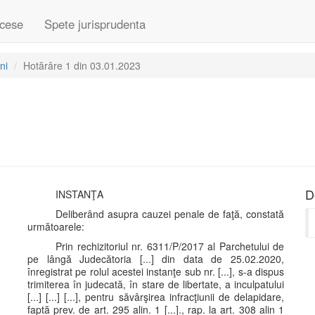
cese
Spete jurisprudenta
ni
Hotărâre 1 din 03.01.2023
D
INSTANŢA
Deliberând asupra cauzei penale de faţă, constată
următoarele:
Prin rechizitoriul nr. 6311/P/2017 al Parchetului de
pe lângă Judecătoria [...] din data de 25.02.2020,
înregistrat pe rolul acestei instanţe sub nr. [...], s-a dispus
trimiterea în judecată, în stare de libertate, a inculpatului
[...] [...] [...], pentru săvârşirea infracţiunii de delapidare,
faptă prev. de art. 295 alin. 1 [...]., rap. la art. 308 alin 1