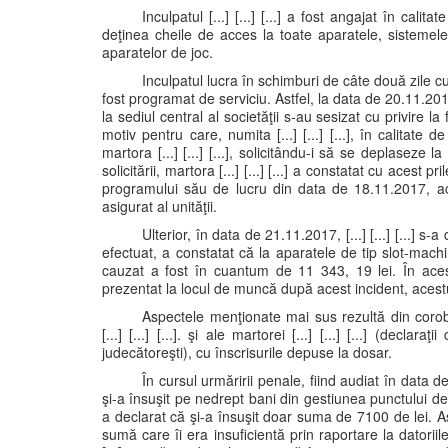
Inculpatul [...] [...] [...] a fost angajat în cali
deţinea cheile de acces la toate aparatele, sistemele
aparatelor de joc.
Inculpatul lucra în schimburi de câte două zile cu m
fost programat de serviciu. Astfel, la data de 20.11.2017
la sediul central al societăţii s-au sesizat cu privire la f
motiv pentru care, numita [...] [...] [...], în calitate de
martora [...] [...] [...], solicitându-i să se deplaseze l
solicitării, martora [...] [...] [...] a constatat cu acest
programului său de lucru din data de 18.11.2017, ac
asigurat al unităţii.
Ulterior, în data de 21.11.2017, [...] [...] [...] s-
efectuat, a constatat că la aparatele de tip slot-machi
cauzat a fost în cuantum de 11 343, 19 lei. În acest
prezentat la locul de muncă după acest incident, acestu
Aspectele menţionate mai sus rezultă din coroborar
[...] [...] [...]. şi ale martorei [...] [...] [...] (decla
judecătoreşti), cu înscrisurile depuse la dosar.
În cursul urmăririi penale, fiind audiat în data de
şi-a însuşit pe nedrept bani din gestiunea punctului de lucr
a declarat că şi-a însuşit doar suma de 7100 de lei. Astfe
sumă care îi era insuficientă prin raportare la datoriile p