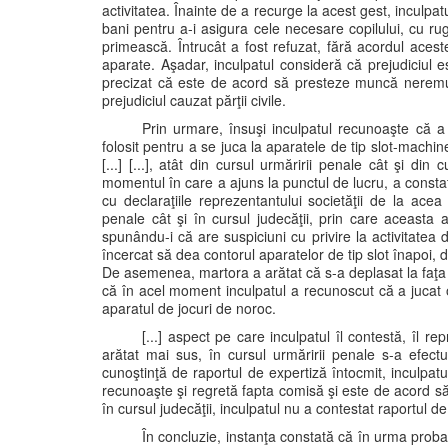
activitatea. Înainte de a recurge la acest gest, inculp
bani pentru a-i asigura cele necesare copilului, cu r
primească. Întrucât a fost refuzat, fără acordul acest
aparate. Aşadar, inculpatul consideră că prejudiciul est
precizat că este de acord să presteze muncă neremune
prejudiciul cauzat părţii civile.
Prin urmare, însuşi inculpatul recunoaşte că a
folosit pentru a se juca la aparatele de tip slot-machi
[...] [...], atât din cursul urmăririi penale cât şi din
momentul în care a ajuns la punctul de lucru, a constata
cu declaraţiile reprezentantului societăţii de la acea v
penale cât şi în cursul judecăţii, prin care aceasta a 
spunându-i că are suspiciuni cu privire la activitatea de
încercat să dea contorul aparatelor de tip slot înapoi, 
De asemenea, martora a arătat că s-a deplasat la faţa l
că în acel moment inculpatul a recunoscut că a jucat o
aparatul de jocuri de noroc.
[...] aspect pe care inculpatul îl contestă, îl 
arătat mai sus, în cursul urmăririi penale s-a efectu
cunoştinţă de raportul de expertiză întocmit, inculpat
recunoaşte şi regretă fapta comisă şi este de acord să ac
în cursul judecăţii, inculpatul nu a contestat raportul 
În concluzie, instanţa constată că în urma probato