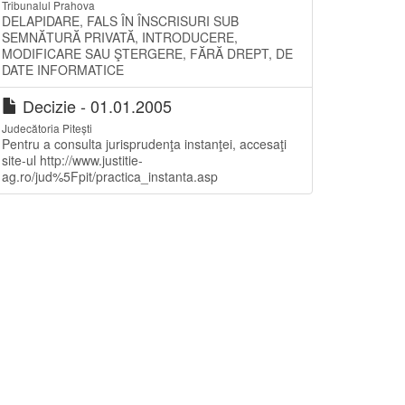
Tribunalul Prahova
DELAPIDARE, FALS ÎN ÎNSCRISURI SUB
SEMNĂTURĂ PRIVATĂ, INTRODUCERE,
MODIFICARE SAU ŞTERGERE, FĂRĂ DREPT, DE
DATE INFORMATICE
Decizie - 01.01.2005
Judecătoria Pitești
Pentru a consulta jurisprudenţa instanţei, accesaţi
site-ul http://www.justitie-
ag.ro/jud%5Fpit/practica_instanta.asp