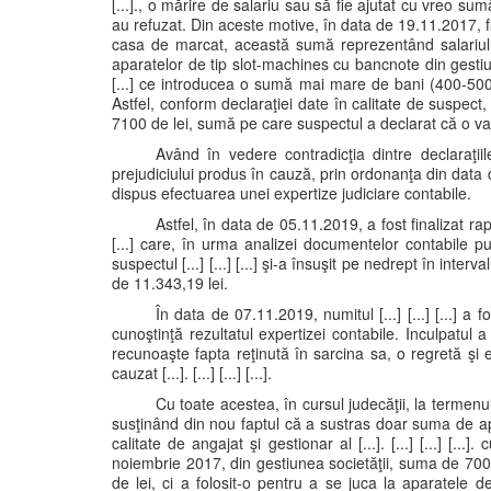
[...]., o mărire de salariu sau să fie ajutat cu vreo su
au refuzat. Din aceste motive, în data de 19.11.2017, f
casa de marcat, această sumă reprezentând salariul 
aparatelor de tip slot-machines cu bancnote din gesti
[...] ce introducea o sumă mai mare de bani (400-500 
Astfel, conform declaraţiei date în calitate de suspect, pre
7100 de lei, sumă pe care suspectul a declarat că o va
Având în vedere contradicţia dintre declaraţi
prejudiciului produs în cauză, prin ordonanţa din data d
dispus efectuarea unei expertize judiciare contabile.
Astfel, în data de 05.11.2019, a fost finalizat ra
[...] care, în urma analizei documentelor contabile p
suspectul [...] [...] [...] şi-a însuşit pe nedrept în intervalu
de 11.343,19 lei.
În data de 07.11.2019, numitul [...] [...] [...] a 
cunoştinţă rezultatul expertizei contabile. Inculpatul a
recunoaşte fapta reţinută în sarcina sa, o regretă şi
cauzat [...]. [...] [...] [...].
Cu toate acestea, în cursul judecăţii, la termenu
susţinând din nou faptul că a sustras doar suma de apr
calitate de angajat şi gestionar al [...]. [...] [...] [...
noiembrie 2017, din gestiunea societăţii, suma de 700
de lei, ci a folosit-o pentru a se juca la aparatele 