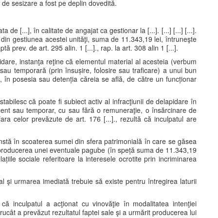
ul de sesizare a fost pe deplin dovedită.
ta de [...], în calitate de angajat ca gestionar la [...]. [...] [...] [...].
pt, din gestiunea acestei unităţi, suma de 11.343,19 lei, întruneşte
 prev. de art. 295 alin. 1 [...]., rap. la art. 308 alin 1 [...].
pidare, instanţa reţine că elementul material al acesteia (verbum
 sau temporară (prin însușire, folosire sau traficare) a unui bun
, în posesia sau detenția căreia se află, de către un funcționar
 stabilesc că poate fi subiect activ al infracţiunii de delapidare în
ent sau temporar, cu sau fără o remuneraţie, o însărcinare de
ara celor prevăzute de art. 176 [...]., rezultă că inculpatul are
onstă în scoaterea sumei din sfera patrimonială în care se găsea
 la producerea unei eventuale pagube (în speță suma de 11.343,19
ațiile sociale referitoare la interesele ocrotite prin incriminarea
l şi urmarea imediată trebuie să existe pentru întregirea laturii
e că inculpatul a acţionat cu vinovăţie în modalitatea intenţiei
, întrucât a prevăzut rezultatul faptei sale şi a urmărit producerea lui