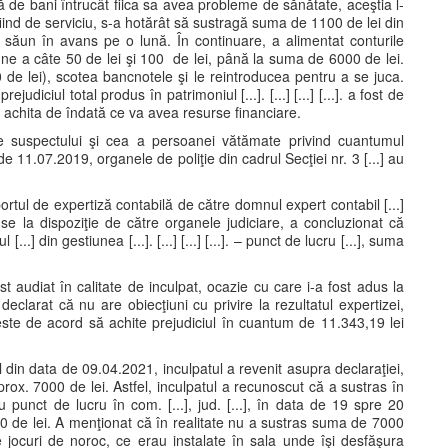
mă de bani întrucât fiica sa avea probleme de sănătate, aceştia l-
iind de serviciu, s-a hotărât să sustragă suma de 1100 de lei din
săun în avans pe o lună. În continuare, a alimentat conturile
une a câte 50 de lei şi 100 de lei, până la suma de 6000 de lei.
de lei), scotea bancnotele şi le reintroducea pentru a se juca.
judiciul total produs în patrimoniul [...]. [...] [...] [...]. a fost de
 achita de îndată ce va avea resurse financiare.
ile suspectului şi cea a persoanei vătămate privind cuantumul
e 11.07.2019, organele de poliţie din cadrul Secţiei nr. 3 [...] au
portul de expertiză contabilă de către domnul expert contabil [...]
use la dispoziţie de către organele judiciare, a concluzionat că
l [...] din gestiunea [...]. [...] [...] [...]. – punct de lucru [...], suma
fost audiat în calitate de inculpat, ocazie cu care i-a fost adus la
 declarat că nu are obiecţiuni cu privire la rezultatul expertizei,
 este de acord să achite prejudiciul în cuantum de 11.343,19 lei
l din data de 09.04.2021, inculpatul a revenit asupra declaraţiei,
ox. 7000 de lei. Astfel, inculpatul a recunoscut că a sustras în
]. cu punct de lucru în com. [...], jud. [...], în data de 19 spre 20
0 de lei. A menţionat că în realitate nu a sustras suma de 7000
de jocuri de noroc, ce erau instalate în sala unde îşi desfăşura