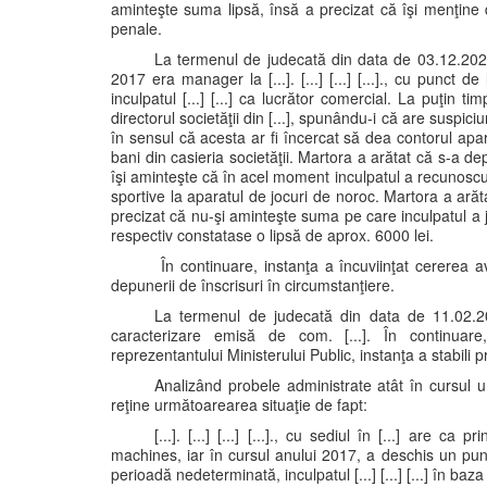
aminteşte suma lipsă, însă a precizat că îşi menţine 
penale.
La termenul de judecată din data de 03.12.2021 
2017 era manager la [...]. [...] [...] [...]., cu punct de
inculpatul [...] [...] ca lucrător comercial. La puţin
directorul societăţii din [...], spunându-i că are suspiciun
în sensul că acesta ar fi încercat să dea contorul apa
bani din casieria societăţii. Martora a arătat că s-a dep
îşi aminteşte că în acel moment inculpatul a recunoscut
sportive la aparatul de jocuri de noroc. Martora a arăt
precizat că nu-şi aminteşte suma pe care inculpatul a 
respectiv constatase o lipsă de aprox. 6000 lei.
În continuare, instanţa a încuviinţat cererea 
depunerii de înscrisuri în circumstanţiere.
La termenul de judecată din data de 11.02.20
caracterizare emisă de com. [...]. În continuare,
reprezentantului Ministerului Public, instanţa a stabili
Analizând probele administrate atât în cursul urm
reţine următoarearea situaţie de fapt:
[...]. [...] [...] [...]., cu sediul în [...] are ca 
machines, iar în cursul anului 2017, a deschis un punct 
perioadă nedeterminată, inculpatul [...] [...] [...] în baz