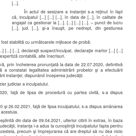
[...].
În actul de sesizare a instanţei s-a reţinut în fapt
că, inculpatul [...] [...] [...], în data de [...], în calitate de
angajat ca gestionar la [...]. [...] [...] [...]. – punct de lucru
[...], jud. [...], şi-a însuşit, pe nedrept, din gestiunea
a fost stabilită cu următoarele mijloace de probă:
..] [...], declaraţii suspect/inculpat, declaraţie martor [...] [...]
de expertiză contabilă, alte înscrisuri.
ră, prin încheierea pronunţată la data de 22.07.2020, definitivă
a constatat legalitatea administrării probelor şi a efectuării
rii instanţei, dispunând începerea judecăţii.
ier judiciar a inculpatului.
20, faţă de lipsa de procedură cu partea civilă, s-a dispus
 şi 26.02.2021, faţă de lipsa inculpatului, s-a dispus amânarea
 acestuia.
inită din data de 09.04.2021, ulterior citirii în extras, în baza
judecăţii, instanţa i-a adus la cunoştinţă inculpatului fapta pentru
a acesteia, precum şi împrejurarea că are dreptul să nu dea nicio