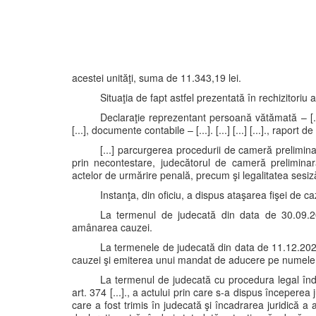
acestei unităţi, suma de 11.343,19 lei.
Situaţia de fapt astfel prezentată în rechizitoriu 
Declaraţie reprezentant persoană vătămată – [...] [.
[...], documente contabile – [...]. [...] [...] [...]., raport 
[...] parcurgerea procedurii de cameră prelimina
prin necontestare, judecătorul de cameră preliminară 
actelor de urmărire penală, precum şi legalitatea sesiză
Instanţa, din oficiu, a dispus ataşarea fişei de caz
La termenul de judecată din data de 30.09.20
amânarea cauzei.
La termenele de judecată din data de 11.12.2020
cauzei şi emiterea unui mandat de aducere pe numele
La termenul de judecată cu procedura legal îndepl
art. 374 [...]., a actului prin care s-a dispus începerea 
care a fost trimis în judecată şi încadrarea juridică 