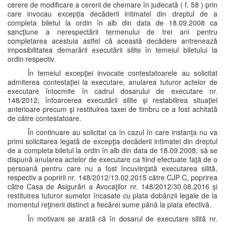
cerere de modificare a cererii de chemare în judecată ( f. 58 ) prin
care invocau excepţia decăderii intimatei din dreptul de a
completa biletul la ordin în alb din data de 18.09.2008 ca
sancţiune a nerespectării termenului de trei ani pentru
completarea acestuia astfel că această decădere antrenează
imposibilitatea demarării executării silite în temeiul biletului la
ordin respectiv.
În temeiul excepţiei invocate contestatoarele au solicitat
admiterea contestaţiei la executare, anularea tuturor actelor de
executare întocmite în cadrul dosarului de executare nr.
148/2012, întoarcerea executării silite şi restabilirea situaţiei
anterioare precum şi restituirea taxei de timbru ce a fost achitată
de către contestatoare.
În continuare au solicitat ca în cazul în care instanţa nu va
primi solicitarea legată de excepţia decăderii intimatei din dreptul
de a completa biletul la ordin în alb din data de 18.09.2008, să se
dispună anularea actelor de executare ca fiind efectuate faţă de o
persoană pentru care nu a fost încuviinţată executarea silită,
respectiv a popririi nr. 148/2012/13.02.2015 către CJP C, poprirea
către Casa de Asigurări a Avocaţilor nr. 148/2012/30.08.2016 şi
restituirea tuturor sumelor încasate cu plata dobânzii legale de la
momentul reţinerii distinct a fiecărei sume până la plata efectivă.
În motivare se arată că în dosarul de executare silită nr.