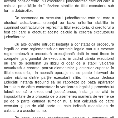
acestor considerente, nu executorul judecătoresc este cel care a
calculat penalităţile de întârziere stabilite de titlul executoriu sub
forma dobânzilor.
De asemenea nu executorul judecătoresc este cel care a
efectuat actualizarea creanţei pe baza criteriilor stabilite în
cuprinsul contractului ce reprezintă titlul executoriu, ci creditorul a
fost cel care a efectuat aceste calcule la cererea executorului
judecătoresc.
Cu alte cuvinte întrucât instanța a constatat că procedura
legală ce este reglementată de normele legale mai sus evocate
reglementează o procedură execuţională dată în mod firesc în
competenţa organului de executare, în cadrul căreia executorul
nu are de soluţionat un litigiu ci doar de a stabili valoarea
actualizată a creanţei potrivit elementelor şi criteriilor cuprinse în
titlul executoriu, în această operaţie nu se poate interveni de
către niciuna dintre părţile executării silite, în cauza dedusă
judecăţii instanţa trebuind să se raporteze pe baza apărărilor
formulate de către contestator la verificarea legalităţii procedeului
folosit de către executorul judecătoresc, instanţa se află în
imposibilitate de a proceda de o asemenea manieră de vreme ce
pe de o parte câtimea sumelor nu a fost calculată de către
executor şi pe de altă parte nu este indicată modalitatea de
calculare a acestor sume.
Pe baza acestor considerente instanţa a constatat că