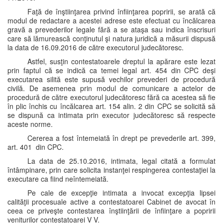
Faţă de înştiinţarea privind înfiinţarea popririi, se arată că
modul de redactare a acestei adrese este efectuat cu încălcarea
gravă a prevederilor legale fără a se ataşa sau indica înscrisuri
care să lămurească conţinutul şi natura juridică a măsurii dispusă
la data de 16.09.2016 de către executorul judecătoresc.
Astfel, susţin contestatoarele dreptul la apărare este lezat
prin faptul că se indică ca temei legal art. 454 din CPC deşi
executarea silită este supusă vechilor prevederi de procedură
civilă. De asemenea prin modul de comunicare a actelor de
procedură de către executorul judecătoresc fără ca acestea să fie
în plic închis cu încălcarea art. 154 alin. 2 din CPC se solicită să
se dispună ca intimata prin executor judecătoresc să respecte
aceste norme.
Cererea a fost întemeiată în drept pe prevederile art. 399,
art. 401 din CPC.
La data de 25.10.2016, intimata, legal citată a formulat
întâmpinare, prin care solicita instanţei respingerea contestaţiei la
executare ca fiind neîntemeiată.
Pe cale de excepţie intimata a invocat excepţia lipsei
calităţii procesuale active a contestatoarei Cabinet de avocat în
ceea ce priveşte contestarea înştiinţării de înfiinţare a popririi
veniturilor contestatoarei V V.