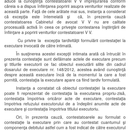
aduce la cunoştinţa contestatoarei V V împrejurarea conform
căreia s-a dispus înfiinţarea popririi asupra veniturilor realizate de
această parte. Faţă de cele arătate mai sus, instanţa a considerat
că excepţia este întemeiată şi că, în prezenta cauză
contestatoarea Cabinetul de avocat V V nu are calitate
procesuală activă în ceea ce priveşte contestarea înştiinţării de
înfiinţare a popririi veniturilor contestatoarei V V.
Cu privire la excepţia tardivităţii formulării contestaţiei la
executare invocată de către intimată.
În susţinerea acestei excepţii intimata arată că întrucât în
prezenta contestaţie sunt defăimate actele de executare precum
şi titlurile executorii ce fac obiectul executării silite din cadrul
dosarului de executare nr. 148/2012, acestea având cunoştinţă
despre această executare încă de la momentul la care a fost
pornită, contestaţia la executare apare ca fiind tardiv formulată.
Instanţa a constatat că obiectul contestaţiei la executare
poate fi reprezentat de contestaţia la executarea propriu-zisă,
contestaţia împotriva oricăror acte de executare, contestaţia
împotriva refuzului executorului de a îndeplini anumite acte de
executare şi contestaţia împotriva titlului executoriu.
Ori, în prezenta cauză, contestatoarele au formulat o
contestaţie la executare prin care au contestat cuantumul şi
componenţa debitului astfel cum a fost indicat de către executorul