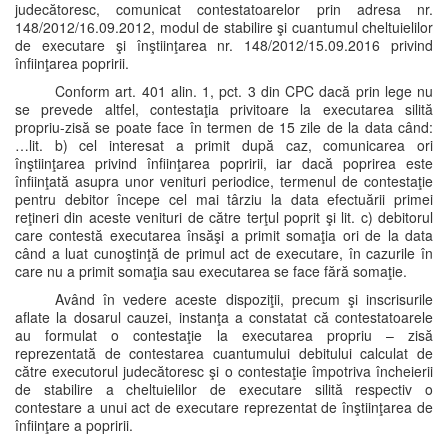
judecătoresc, comunicat contestatoarelor prin adresa nr.
148/2012/16.09.2012, modul de stabilire şi cuantumul cheltuielilor
de executare şi înştiinţarea nr. 148/2012/15.09.2016 privind
înfiinţarea popririi.
Conform art. 401 alin. 1, pct. 3 din CPC dacă prin lege nu
se prevede altfel, contestaţia privitoare la executarea silită
propriu-zisă se poate face în termen de 15 zile de la data când:
…lit. b) cel interesat a primit după caz, comunicarea ori
înştiinţarea privind înfiinţarea popririi, iar dacă poprirea este
înfiinţată asupra unor venituri periodice, termenul de contestaţie
pentru debitor începe cel mai târziu la data efectuării primei
reţineri din aceste venituri de către terţul poprit şi lit. c) debitorul
care contestă executarea însăşi a primit somaţia ori de la data
când a luat cunoştinţă de primul act de executare, în cazurile în
care nu a primit somaţia sau executarea se face fără somaţie.
Având în vedere aceste dispoziţii, precum şi inscrisurile
aflate la dosarul cauzei, instanţa a constatat că contestatoarele
au formulat o contestaţie la executarea propriu – zisă
reprezentată de contestarea cuantumului debitului calculat de
către executorul judecătoresc şi o contestaţie împotriva încheierii
de stabilire a cheltuielilor de executare silită respectiv o
contestare a unui act de executare reprezentat de înştiinţarea de
înfiinţare a popririi.