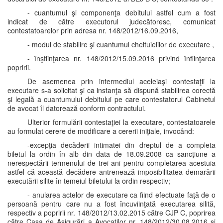
- cuantumul şi componenţa debitului astfel cum a fost
indicat de către executorul judecătoresc, comunicat
contestatoarelor prin adresa nr. 148/2012/16.09.2016,
- modul de stabilire şi cuantumul cheltuielilor de executare ,
- înştiinţarea nr. 148/2012/15.09.2016 privind înfiinţarea
popririi.
De asemenea prin intermediul aceleiaşi contestaţii la
executare s-a solicitat şi ca instanţa să dispună stabilirea corectă
şi legală a cuantumului debitului pe care contestatorul Cabinetul
de avocat îl datorează conform contractului.
Ulterior formulării contestaţiei la executare, contestatoarele
au formulat cerere de modificare a cererii iniţiale, invocând:
-excepţia decăderii intimatei din dreptul de a completa
biletul la ordin în alb din data de 18.09.2008 ca sancţiune a
nerespectării termenului de trei ani pentru completarea acestuia
astfel că această decădere antrenează imposibilitatea demarării
executării silite în temeiul biletului la ordin respectiv;
- anularea actelor de executare ca fiind efectuate faţă de o
persoană pentru care nu a fost încuviinţată executarea silită,
respectiv a popririi nr. 148/2012/13.02.2015 către CJP C, poprirea
către Casa de Asigurări a Avocaţilor nr. 148/2012/30.08.2016 şi