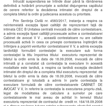
Întrucât suspendarea se întinde doar până la rămânerea
definitivă a hotărârii pronunţate a solicitat disjungerea capătului
de cerere referitor la decăderea intimatei din dreptul de a
completa biletul la ordin şi judecarea acestuia cu prioritate.
Prin Sentinţa Civilă nr. 4583/2017, instanţa a respins ca
neîntemeiată excepţia lipsei calităţii de reprezentant faţă de
intimata CEC B Unitatea centrală invocată de către contestatoare,
a admis excepţia lipsei calităţii procesuale active a contestatoarei
Cabinet de avocat V V , această contestatoare nu are calitate
procesuală activă în ceea ce priveşte contestarea înştiinţării de
înfiinţare a popririi veniturilor contestatoarei V V, a admis excepţia
tardivităţii formulării contestaţiei la executare sub forma
contestaţiei la titlu împotriva titlului executoriu reprezentat de
biletul la ordin emis la data de 18.09.2008, invocată de către
intimată şi a constatat că contestaţia la executare în această
modalitate este tardivă, a respins ca tardivă excepţia decăderii
intimatei din dreptul de a completa titlul executoriu reprezentat de
biletul la ordin emis la data de 18.09.2008, invocată de către
contestatoare şi totodată a admis în parte contestaţia la
executare formulată de către contestatoarele CABINET DE
AVOCAT V V, în referire la contestația la executarea propriu-zisă,
legat de modalitatea de calculare a sumelor pe care
contestatoarele le mai aveau de achitat în temeiul titlului
executoriu reprezentat de contractul de credit nr. 164/18.09.2008
şi a dispus anularea tuturor actelor subsecvente efectuării acestui