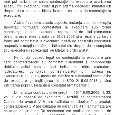
mai pot solicita pe calea contestaţiei la executare analizarea
acestui titlu executoriu chiar şi prin prisma decăderii intimatei din
dreptul de a completa biletul la ordin, ca motiv de contestaţie la
executare.
Având în vedere aceste aspecte, instanţa a admis excepţia
tardivităţii formulării contestaţiei la executare sub forma
contestaţiei la titlul executoriu reprezentat de titlul executoriu
biletul la ordin emis la data de 18.09.2008 şi a respins ca tardiv
formulată contestaţia la executare legată de acest titlu executoriu
respectiv excepţia decăderii intimatei din dreptul de a completa
titlul executoriu reprezentat de biletul la ordin arătat.
Pe fondul cauzei, legat de contestaţia la executare prin
care contestatoarele au contestat cuantumul şi componenţa
debitului astfel cum a fost indicat de către executorul
judecătoresc, comunicat contestatoarelor prin adresa nr.
148/2012/16.09.2016, modul de stabilire şi cuantumul cheltuielilor
de executare şi înştiinţarea nr. 148/2012/15.09.2016 privind
înfiinţarea popririi, instanţa a constatat următoarele :
Din analiza contractului de credit nr. 164/18.09.2008 ( f. 33,
vol. 1 din dosarul de executare ) rezultă că contestatoarea
Cabinet de avocat V V are calitatea de debitor împrumutat,
contestatoarea V V are calitatea de garant ( f. 41 ) iar intimata are
calitatea de creditor. De asemenea din analiza contractului de