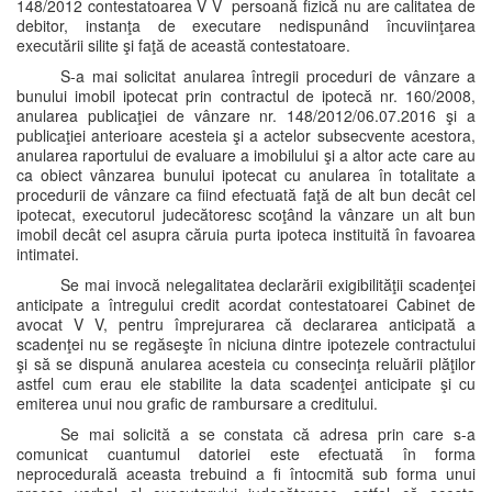
148/2012 contestatoarea V V persoană fizică nu are calitatea de
debitor, instanţa de executare nedispunând încuviinţarea
executării silite şi faţă de această contestatoare.
S-a mai solicitat anularea întregii proceduri de vânzare a
bunului imobil ipotecat prin contractul de ipotecă nr. 160/2008,
anularea publicaţiei de vânzare nr. 148/2012/06.07.2016 şi a
publicaţiei anterioare acesteia şi a actelor subsecvente acestora,
anularea raportului de evaluare a imobilului şi a altor acte care au
ca obiect vânzarea bunului ipotecat cu anularea în totalitate a
procedurii de vânzare ca fiind efectuată faţă de alt bun decât cel
ipotecat, executorul judecătoresc scoţând la vânzare un alt bun
imobil decât cel asupra căruia purta ipoteca instituită în favoarea
intimatei.
Se mai invocă nelegalitatea declarării exigibilităţii scadenţei
anticipate a întregului credit acordat contestatoarei Cabinet de
avocat V V, pentru împrejurarea că declararea anticipată a
scadenţei nu se regăseşte în niciuna dintre ipotezele contractului
şi să se dispună anularea acesteia cu consecinţa reluării plăţilor
astfel cum erau ele stabilite la data scadenţei anticipate şi cu
emiterea unui nou grafic de rambursare a creditului.
Se mai solicită a se constata că adresa prin care s-a
comunicat cuantumul datoriei este efectuată în forma
neprocedurală aceasta trebuind a fi întocmită sub forma unui