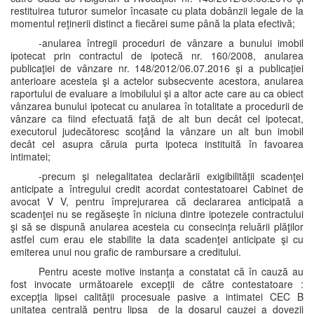
restituirea tuturor sumelor încasate cu plata dobânzii legale de la
momentul reţinerii distinct a fiecărei sume până la plata efectivă;
-anularea întregii proceduri de vânzare a bunului imobil
ipotecat prin contractul de ipotecă nr. 160/2008, anularea
publicaţiei de vânzare nr. 148/2012/06.07.2016 şi a publicaţiei
anterioare acesteia şi a actelor subsecvente acestora, anularea
raportului de evaluare a imobilului şi a altor acte care au ca obiect
vânzarea bunului ipotecat cu anularea în totalitate a procedurii de
vânzare ca fiind efectuată faţă de alt bun decât cel ipotecat,
executorul judecătoresc scoţând la vânzare un alt bun imobil
decât cel asupra căruia purta ipoteca instituită în favoarea
intimatei;
-precum şi nelegalitatea declarării exigibilităţii scadenţei
anticipate a întregului credit acordat contestatoarei Cabinet de
avocat V V, pentru împrejurarea că declararea anticipată a
scadenţei nu se regăseşte în niciuna dintre ipotezele contractului
şi să se dispună anularea acesteia cu consecinţa reluării plăţilor
astfel cum erau ele stabilite la data scadenţei anticipate şi cu
emiterea unui nou grafic de rambursare a creditului.
Pentru aceste motive instanţa a constatat că în cauză au
fost invocate următoarele excepţii de către contestatoare :
excepţia lipsei calităţii procesuale pasive a intimatei CEC B
unitatea centrală pentru lipsa de la dosarul cauzei a dovezii