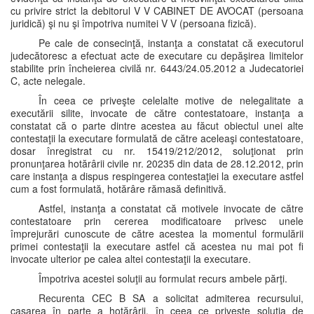
cu privire strict la debitorul V V CABINET DE AVOCAT (persoana
juridică) şi nu şi împotriva numitei V V (persoana fizică).
Pe cale de consecinţă, instanţa a constatat că executorul
judecătoresc a efectuat acte de executare cu depăşirea limitelor
stabilite prin încheierea civilă nr. 6443/24.05.2012 a Judecatoriei
C, acte nelegale.
În ceea ce priveşte celelalte motive de nelegalitate a
executării silite, invocate de către contestatoare, instanţa a
constatat că o parte dintre acestea au făcut obiectul unei alte
contestaţii la executare formulată de către aceleaşi contestatoare,
dosar înregistrat cu nr. 15419/212/2012, soluţionat prin
pronunţarea hotărârii civile nr. 20235 din data de 28.12.2012, prin
care instanţa a dispus respingerea contestaţiei la executare astfel
cum a fost formulată, hotărâre rămasă definitivă.
Astfel, instanţa a constatat că motivele invocate de către
contestatoare prin cererea modificatoare privesc unele
împrejurări cunoscute de către acestea la momentul formulării
primei contestaţii la executare astfel că acestea nu mai pot fi
invocate ulterior pe calea altei contestaţii la executare.
Împotriva acestei soluţii au formulat recurs ambele părţi.
Recurenta CEC B SA a solicitat admiterea recursului,
casarea în parte a hotărârii, în ceea ce priveşte soluţia de