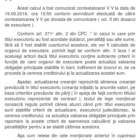
Acest calcul a fost comunicat contestatoarei V V la data de
19.09.2016, ora 15:50 conform semnăturii efectuată de către
contestatoarea V V pe dovada de comunicare ( vol. II din dosarul
de executare ).
Conform art. 371² alin. 2 din CPC :” în cazul în care prin
titlul executoriu au fost acordate dobânzi, penalităţi sau alte sume,
fără să fi fost stabilit cuantumul acestora, ele vor fi calculate de
organul de executare, potrivit legii iar conform alin. 3 teza I al
aceluiaşi articol dacă titlul executoriu conţine suficiente criterii în
funcţie de care organul de executare poate actualiza valoarea
obligaţiei principale stabilite în bani, indiferent de izvorul ei, se va
proceda la cererea creditorului şi la actualizarea acestei sum.
Aşadar, actualizarea creanţei reprezintă alinierea creanţei
prevăzută în titlul executoriu (creanţa iniţială) la anumite valori, pe
baza criteriilor prevăzute de părţi ( în speţa de faţă conform titlului
executoriu reprezentat de contract ), textul de lege menţionat
consacră regula potrivit căreia atunci când prin titlul executoriu
sunt stabilite criterii de actualizare, executorul judecătoresc, la
cererea creditorului, va actualiza valoarea obligaţiei principale prin
raportare la aceste criterii de asemenea calculând şi valoarea
penalităţilor pentru a se stabili câtimea acestora.
Aşa cum reiese din cele menţionate anterior în cuprinsul