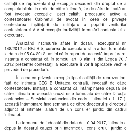
calităţii de reprezentant şi excepţia decăderii din dreptul de a
completa biletul la ordin de către intimată, iar de către intimată au
fost invocate excepţiile lipsei calităţii procesuale active a
contestatoarei Cabinetul de avocat în ceea ce priveşte
contestarea înştiinţării de înfiinţare a popririi veniturilor
contestatoarei V V şi excepţia tardivităţii formulării contestaţiei la
executare.
Analizând inscrisurile aflate în dosarul execuţional nr.
148/2012 al BEJ B S, cererea de executare silită a fost formulată
la data de 05.04.2012, astfel că în raport de această împrejurare,
instanţa a constatat că în temeiul art. 3 alin. 1 din Legea 76 /
2012 prezentei contestaţii la executare îi vor fi aplicabile vechile
prevederi de procedură.
În ceea ce priveşte excepţia lipsei calităţii de reprezentant
faţă de intimata CEC B Unitatea centrală, invocată de către
contestatoare, instanţa a constatat că întâmpinarea depusă de
către intimată în această cauză este formulată de către Direcţia
contencios – Serviciul contencios din cadrul intimatei ( f. 17 ),
această întâmpinare fiind semnată de către directorul şi directorul
adjunct al intimatei alături de un consilier juridic din cadrul
intimatei.
La termenul de judecată din data de 10.04.2017, intimata a
depus la dosarul cauzei prin intermediul consilierului juridic o