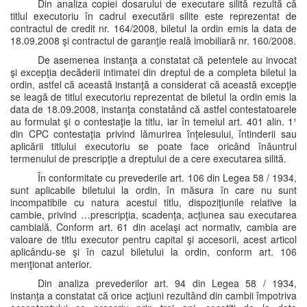
Din analiza copiei dosarului de executare silită rezultă că
titlul executoriu în cadrul executării silite este reprezentat de
contractul de credit nr. 164/2008, biletul la ordin emis la data de
18.09.2008 şi contractul de garanţie reală imobiliară nr. 160/2008.
De asemenea instanţa a constatat că petentele au invocat
şi excepţia decăderii intimatei din dreptul de a completa biletul la
ordin, astfel că această instanţă a considerat că această excepţie
se leagă de titlul executoriu reprezentat de biletul la ordin emis la
data de 18.09.2008, instanţa constatând că astfel contestatoarele
au formulat şi o contestaţie la titlu, iar în temeiul art. 401 alin. 1¹
din CPC contestaţia privind lămurirea înţelesului, întinderii sau
aplicării titlului executoriu se poate face oricând înăuntrul
termenului de prescripţie a dreptului de a cere executarea silită.
În conformitate cu prevederile art. 106 din Legea 58 / 1934,
sunt aplicabile biletului la ordin, în măsura în care nu sunt
incompatibile cu natura acestui titlu, dispoziţiunile relative la
cambie, privind …prescripţia, scadenţa, acţiunea sau executarea
cambială. Conform art. 61 din acelaşi act normativ, cambia are
valoare de titlu executor pentru capital şi accesorii, acest articol
aplicându-se şi în cazul biletului la ordin, conform art. 106
menţionat anterior.
Din analiza prevederilor art. 94 din Legea 58 / 1934,
instanţa a constatat că orice acţiuni rezultând din cambii împotriva