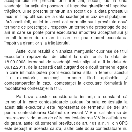
acceptantului se prescriu prin trei ani, socotiţi de la data
scadenţei, iar acţiunile posesorului împotriva giranţilor şi împotriva
trăgătorului se prescriu printr-un an socotit de la data protestului
făcut în timp util sau de la data scadenţei în caz de stipulaţiune,
fără cheltuieli, astfel în acest act normativ sunt prevăzute două
termene de prescripţie , respectiv un termen de prescripţie de trei
ani în care se poate porni executarea împotriva acceptantului şi
un alt termen de un an în care se poate porni executarea
împotriva giranţilor şi a trăgătorului.
Astfel cum rezultă din analiza menţiunilor cuprinse de titlul
executoriu reprezentat de biletul la ordin emis la data de
18.09.2008 termenul de scadenţă este stipulat a fi la data de
06.12.2011, de la această dată curgând cele două termene legale
în care intimata putea porni executarea silită în temeiul acestui
titlu executoriu, aceleaşi termene fiind aplicabile şi
contestatoarelor în cazul contestaţiei la executare formulată în
modalitatea contestaţiei la titlu.
Pe baza acestor considerente instanţa a constatat că
termenul în care contestatoarele puteau formula contestaţia la
acest titlu executoriu este reprezentat de termenul de trei ani
pentru contestatoarea Cabinet de avocat V V în calitatea sa de
tras respectiv de un an de către contestatoarea V V în calitatea sa
de girant, astfel că termenul prevăzut de art. 401 alin. 1¹ din CPC
este depăşit în această cauză, astfel cele două contestatoare nu