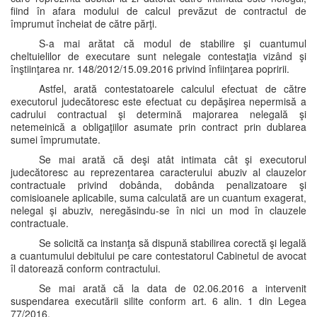
fiind în afara modului de calcul prevăzut de contractul de
împrumut încheiat de către părţi.
S-a mai arătat că modul de stabilire şi cuantumul
cheltuielilor de executare sunt nelegale contestaţia vizând şi
înştiinţarea nr. 148/2012/15.09.2016 privind înfiinţarea popririi.
Astfel, arată contestatoarele calculul efectuat de către
executorul judecătoresc este efectuat cu depăşirea nepermisă a
cadrului contractual şi determină majorarea nelegală şi
netemeinică a obligaţiilor asumate prin contract prin dublarea
sumei împrumutate.
Se mai arată că deşi atât intimata cât şi executorul
judecătoresc au reprezentarea caracterului abuziv al clauzelor
contractuale privind dobânda, dobânda penalizatoare şi
comisioanele aplicabile, suma calculată are un cuantum exagerat,
nelegal şi abuziv, neregăsindu-se în nici un mod în clauzele
contractuale.
Se solicită ca instanţa să dispună stabilirea corectă şi legală
a cuantumului debitului pe care contestatorul Cabinetul de avocat
îl datorează conform contractului.
Se mai arată că la data de 02.06.2016 a intervenit
suspendarea executării silite conform art. 6 alin. 1 din Legea
77/2016.