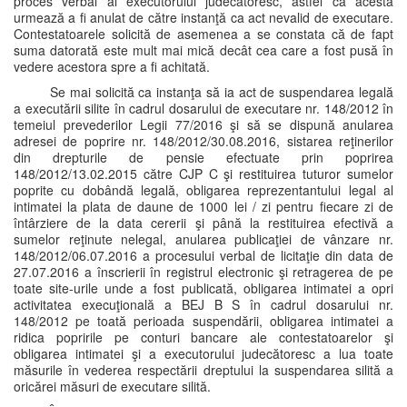
proces verbal al executorului judecătoresc, astfel că acesta
urmează a fi anulat de către instanţă ca act nevalid de executare.
Contestatoarele solicită de asemenea a se constata că de fapt
suma datorată este mult mai mică decât cea care a fost pusă în
vedere acestora spre a fi achitată.
Se mai solicită ca instanţa să ia act de suspendarea legală
a executării silite în cadrul dosarului de executare nr. 148/2012 în
temeiul prevederilor Legii 77/2016 şi să se dispună anularea
adresei de poprire nr. 148/2012/30.08.2016, sistarea reţinerilor
din drepturile de pensie efectuate prin poprirea
148/2012/13.02.2015 către CJP C şi restituirea tuturor sumelor
poprite cu dobândă legală, obligarea reprezentantului legal al
intimatei la plata de daune de 1000 lei / zi pentru fiecare zi de
întârziere de la data cererii şi până la restituirea efectivă a
sumelor reţinute nelegal, anularea publicaţiei de vânzare nr.
148/2012/06.07.2016 a procesului verbal de licitaţie din data de
27.07.2016 a înscrierii în registrul electronic şi retragerea de pe
toate site-urile unde a fost publicată, obligarea intimatei a opri
activitatea execuţională a BEJ B S în cadrul dosarului nr.
148/2012 pe toată perioada suspendării, obligarea intimatei a
ridica popririle pe conturi bancare ale contestatoarelor şi
obligarea intimatei şi a executorului judecătoresc a lua toate
măsurile în vederea respectării dreptului la suspendarea silită a
oricărei măsuri de executare silită.