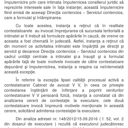
împuternicire prin care intimata împuternicea consilierul juridic să
reprezinte interesele sale în faţa instanţei, această împuternicire
fiind emisă de aceeaşi Direcţia contencios – Serviciul contencios,
care a formulat şi întâmpinarea.
Cu toate acestea, instanţa a reţinut că în realitate
contestatoarele au invocat împrejurarea că sucursala teritorială a
intimatei ar fi trebuit să formuleze apărările în cauză, de vreme ce
aceasta a fost chemată în judecată. Astfel, instanţa a reţinut că
din moment ce activitatea intimatei este împărţită pe direcţii şi
servicii şi deoarece Direcţia contencios – Serviciul contencios din
cadrul unităţii centrale a intimatei şi-a însuşit şi a formulat
apărările faţă de toate motivele invocate de către contestatoare
depunând şi împuternicirea, instanţa a respins ca neîntemeiată
această excepţie.
În referire la excepţia lipsei calităţii procesual activă a
contestatoarei Cabinet de avocat V V, în ceea ce priveşte
contestarea înştiinţării de înfiinţare a popririi veniturilor
contestatoarei V V persoană fizică, instanţa a constatat că din
analizarea cererii de contestaţie la executare, cele două
contestatoare invocă împreună motivele menţionate în această
cerere, solicitând admiterea contestaţiei la executare.
Din analiza adresei nr. 148/2012/15.09.2016 ( f. 52, vol. 2
din dosarul de executare ) rezultă că executorul judecătoresc