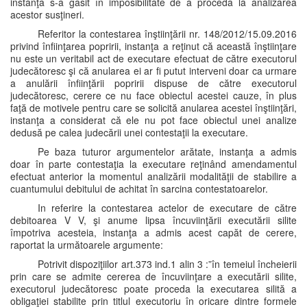
instanţă s-a găsit în imposibilitate de a proceda la analizarea
acestor susţineri.
Referitor la contestarea înştiinţării nr. 148/2012/15.09.2016
privind înfiinţarea popririi, instanţa a reţinut că această înştiinţare
nu este un veritabil act de executare efectuat de către executorul
judecătoresc şi că anularea ei ar fi putut interveni doar ca urmare
a anulării înfiinţării popririi dispuse de către executorul
judecătoresc, cerere ce nu face obiectul acestei cauze, în plus
faţă de motivele pentru care se solicită anularea acestei înştiinţări,
instanţa a considerat că ele nu pot face obiectul unei analize
dedusă pe calea judecării unei contestaţii la executare.
Pe baza tuturor argumentelor arătate, instanţa a admis
doar în parte contestaţia la executare reţinând amendamentul
efectuat anterior la momentul analizării modalităţii de stabilire a
cuantumului debitului de achitat în sarcina contestatoarelor.
In referire la contestarea actelor de executare de către
debitoarea V V, şi anume lipsa încuviinţării executării silite
împotriva acesteia, instanţa a admis acest capăt de cerere,
raportat la următoarele argumente:
Potrivit dispoziţiilor art.373 ind.1 alin 3 :”în temeiul încheierii
prin care se admite cererea de încuviinţare a executării silite,
executorul judecătoresc poate proceda la executarea silită a
obligaţiei stabilite prin titlul executoriu în oricare dintre formele