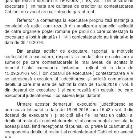
garanţie reală imobiliară nr. 160/2008 ( f. 58, vol. 1 din dosarul de
executare ) intimata are calitatea de creditor iar contestatoarea
Cabinet de avocat are calitatea de garant real.
Referitor la contestaţia la executare propriu-zisă instanţa a
constatat că astfel cum rezultă din analizarea ştampilei aplicată
de către organele poştei române pe plicul cu care contestaţia la
executare a fost înaintată ( f. 14 ) contestatoarele au înaintat-o la
data de 05.10.2016.
Din analiza actelor de executare, raportat la motivele
contestaţiei la executare, respectiv la modalitatea de calculare a
sumelor pe care contestatoarele le mai aveau de achitat în
temeiul titlului executoriu, instanţaa reţinut că la data de
15.09.2016 ( vol. II din dosarul de executare ) contestatoarea V V
se adresează executorului judecătoresc şi solicită comunicarea
debitului care mai este de achitat la data de 15.09.2016 ( vol. II
din dosarul de executare ) şi care rezultă din calculul pe care
executorul judecătoresc îl consideră legal datorat.
Urmare acestor demersuri, executorul judecătoresc se
adresează intimatei la data de 16.09.2016, ora 15:43 ( vol. II din
dosarul de executare ) şi solicită să-i fie înaintat un calcul al
debitului restant al contestatoarelor şi al componenţei acestuia, la
aceeaşi dată, fiind recepţionat răspunsul cu privire la cuantumul şi
componenţa debitului restant al contestatoarei Cabinet de avocat
V V.