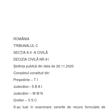
ROMÂNIA
TRIBUNALUL C
SECŢIA A II -A CIVILĂ
DECIZIA CIVILĂ NR.91
Ședința publică din data de 26.11.2020
Completul constituit din:
Președinte – T I
Judecător– S B A I
Judecător – M M N
Grefier – V S C
S-au luat în examinare cererile de recurs formulate de