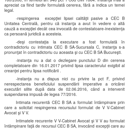
apreciat ca fiind tardiv formulată cererea, fără a indica un temei
legal.
-respingerea excepţiei lipsei calităţii pasive a CEC B
Unitatea Centrală, pentru că instanţa a avut în vedere o altă
cauză a excepţiei decât cea invocată de contestatoare-inexistenţa
ca persoană juridică a acesteia.
-deşi contestaţia la executare a fost formulată în
contradictoriu cu intimata CEC B SA-Sucursala C, instanţa s-a
pronunţat în contradictoriu cu aceasta şi cu CEC B SA Bucureşti.
-instanţa nu a dat o dezlegare punctului D din cererea
completatoare din 16.01.2017 privind lipsa caracterului exigibil al
creanţei pentru lipsa notificării .
-instanţa nu a dispus nici cu privire la pct F, privind
nerespectarea beneficiului suspendării imperative a oricărei
executări silite după data de 02.06.2016, când a intervenit
suspendarea impusă de legea 77/2016.
Intimata recurentă CEC B SA a formulat întâmpinare prin
care a solicitat respingerea recursului formulat de V V-Cabinet
Avocat şi V V.
Intimatele recurente V V-Cabinet Avocat şi V V au formulat
întâmpinare faţă de recursul CEC B SA, invocând excepţii care au