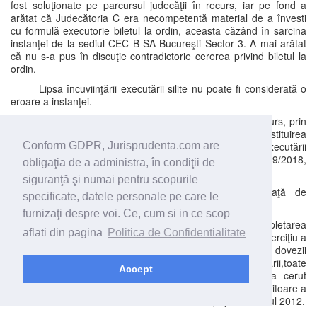
fost soluţionate pe parcursul judecăţii în recurs, iar pe fond a
arătat că Judecătoria C era necompetentă material de a învesti
cu formulă executorie biletul la ordin, aceasta căzând în sarcina
instanţei de la sediul CEC B SA Bucureşti Sector 3. A mai arătat
că nu s-a pus în discuţie contradictorie cererea privind biletul la
ordin.
Lipsa încuviinţării executării silite nu poate fi considerată o
eroare a instanţei.
Recurenta CEC B SA a formulat completare la recurs, prin
care a solicitat şi obligarea intimatelor recurente la restituirea
sumei de 7.297,06 lei, achitată de bancă urmare a executării
Conform GDPR, Jurisprudenta.com are
obligaţiilor stabilite în sarcina sa prin sentinţa 11709/2018,
obligaţia de a administra, în condiţii de
conform OP din 21.07.2019.
siguranţă şi numai pentru scopurile
Recurenta CEC B SA a formulat precizări faţă de
specificate, datele personale pe care le
întâmpinarea V V-Cabinet Avocat şi V V.
furnizaţi despre voi. Ce, cum si in ce scop
Recurenta V V au formulat întâmpinare la completarea
aflati din pagina
Politica de Confidentialitate
recursului băncii, invocând excepţia lipsei capacităţii de exerciţiu a
băncii care a formulat cererea, nulitatea cererii petru lipsa dovezii
calităţii de reprezentant, precum şi tardivitatea completării,toate
Accept
soluţionate la termenul din 07.02.2020, iar pe fond a cerut
respingerea cererii pentru că banca , în calitatea ei de debitoare a
creditat un cont al acesteia, însă acesta este poprit din anul 2012.