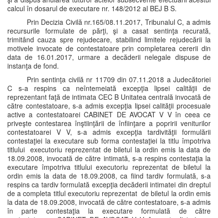
calcul în dosarul de executare nr. 148/2012 al BEJ B S.
Prin Decizia Civilă nr.165/08.11.2017, Tribunalul C, a admis
recursurile formulate de părţi, şi a casat sentinţa recurată,
trimitând cauza spre rejudecare, stabilind limitele rejudecării la
motivele invocate de contestatoare prin completarea cererii din
data de 16.01.2017, urmare a decăderii nelegale dispuse de
instanţa de fond.
Prin sentinţa civilă nr 11709 din 07.11.2018 a Judecătoriei
C s-a respins ca neîntemeiată excepţia lipsei calităţii de
reprezentant faţă de intimata CEC B Unitatea centrală invocată de
către contestatoare, s-a admis excepţia lipsei calităţii procesuale
active a contestatoarei CABINET DE AVOCAT V V în ceea ce
priveşte contestarea înştiinţării de înfiinţare a popririi veniturilor
contestatoarei V V, s-a admis excepţia tardivităţii formulării
contestaţiei la executare sub forma contestaţiei la titlu împotriva
titlului executoriu reprezentat de biletul la ordin emis la data de
18.09.2008, invocată de către intimată, s-a respins contestaţia la
executare împotriva titlului executoriu reprezentat de biletul la
ordin emis la data de 18.09.2008, ca fiind tardiv formulată, s-a
respins ca tardiv formulată excepţia decăderii intimatei din dreptul
de a completa titlul executoriu reprezentat de biletul la ordin emis
la data de 18.09.2008, invocată de către contestatoare, s-a admis
în parte contestaţia la executare formulată de către