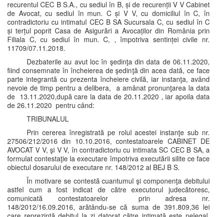
recurentul CEC B S.A., cu sediul în B, și de recurenții V V Cabinet
de Avocat, cu sediul în mun. C și V V, cu domiciliul în C, în
contradictoriu cu intimatul CEC B SA Sucursala C, cu sediul în C
și terțul poprit Casa de Asigurări a Avocaților din România prin
Filiala C, cu sediul în mun. C, , împotriva sentinței civile nr.
11709/07.11.2018.
Dezbaterile au avut loc în şedinţa din data de 06.11.2020,
fiind consemnate în încheierea de şedinţă din acea dată, ce face
parte integrantă cu prezenta încheiere civilă, iar instanţa, având
nevoie de timp pentru a delibera, a amânat pronunţarea la data
de 13.11.2020,după care la data de 20.11.2020 , iar apoila data
de 26.11.2020 pentru când:
TRIBUNALUL
Prin cererea înregistrată pe rolul acestei instanţe sub nr.
27506/212/2016 din 10.10.2016, contestatoarele CABINET DE
AVOCAT V V, şi V V, în contradictoriu cu intimata SC CEC B SA, a
formulat contestaţie la executare împotriva executării silite ce face
obiectul dosarului de executare nr. 148/2012 al BEJ B S.
În motivare se contestă cuantumul şi componenţa debitului
astfel cum a fost indicat de către executorul judecătoresc,
comunicată contestatoarelor prin adresa nr.
148/2012/16.09.2016, arătându-se că suma de 391.809,36 lei
care reprezintă debitul la zi datorat către intimată este nelegal,