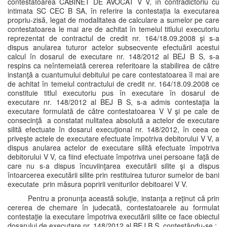
contestatoarea CABINET DE AVOCAT V V, în contradictoriu cu
intimata SC CEC B SA, în referire la contestația la executarea
propriu-zisă, legat de modalitatea de calculare a sumelor pe care
contestatoarea le mai are de achitat în temeiul titlului executoriu
reprezentat de contractul de credit nr. 164/18.09.2008 şi s-a
dispus anularea tuturor actelor subsecvente efectuării acestui
calcul în dosarul de executare nr. 148/2012 al BEJ B S, s-a
respins ca neîntemeiată cererea referitoare la stabilirea de către
instanţă a cuantumului debitului pe care contestatoarea îl mai are
de achitat în temeiul contractului de credit nr. 164/18.09.2008 ce
constituie titlul executoriu pus în executare în dosarul de
executare nr. 148/2012 al BEJ B S, s-a admis contestaţia la
executare formulată de către contestatoarea V V şi pe cale de
consecinţă a constatat nulitatea absolută a actelor de executare
silită efectuate în dosarul execuţional nr. 148/2012, în ceea ce
priveşte actele de executare efectuate împotriva debitorului V V, a
dispus anularea actelor de executare silită efectuate împotriva
debitorului V V, ca fiind efectuate împotriva unei persoane faţă de
care nu s-a dispus încuviinţarea executării silite şi a dispus
întoarcerea executării silite prin restituirea tuturor sumelor de bani
executate prin măsura popririi veniturilor debitoarei V V.
Pentru a pronunţa această soluţie, instanţa a reţinut că prin
cererea de chemare în judecată, contestatoarele au formulat
contestaţie la executare împotriva executării silite ce face obiectul
dosarului de executare nr. 148/2012 al BEJ B S, contestându-se :