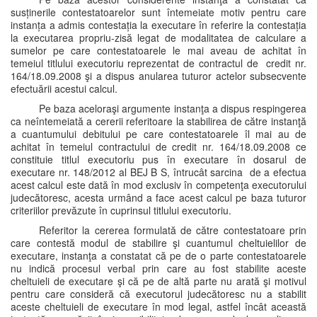
susținerile contestatoarelor sunt întemeiate motiv pentru care
instanța a admis contestația la executare în referire la contestația
la executarea propriu-zisă legat de modalitatea de calculare a
sumelor pe care contestatoarele le mai aveau de achitat în
temeiul titlului executoriu reprezentat de contractul de credit nr.
164/18.09.2008 şi a dispus anularea tuturor actelor subsecvente
efectuării acestui calcul.
Pe baza aceloraşi argumente instanţa a dispus respingerea
ca neîntemeiată a cererii referitoare la stabilirea de către instanţă
a cuantumului debitului pe care contestatoarele îl mai au de
achitat în temeiul contractului de credit nr. 164/18.09.2008 ce
constituie titlul executoriu pus în executare în dosarul de
executare nr. 148/2012 al BEJ B S, întrucât sarcina de a efectua
acest calcul este dată în mod exclusiv în competenţa executorului
judecătoresc, acesta urmând a face acest calcul pe baza tuturor
criteriilor prevăzute în cuprinsul titlului executoriu.
Referitor la cererea formulată de către contestatoare prin
care contestă modul de stabilire şi cuantumul cheltuielilor de
executare, instanţa a constatat că pe de o parte contestatoarele
nu indică procesul verbal prin care au fost stabilite aceste
cheltuieli de executare şi că pe de altă parte nu arată şi motivul
pentru care consideră că executorul judecătoresc nu a stabilit
aceste cheltuieli de executare în mod legal, astfel încât această