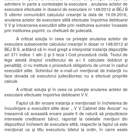
admitere în parte a contestaţiei la executare , anularea actelor de
executare efectuate în dosarul de executare nr 148/2012 al BEJ B
S ulterior comunicării calculului creanţei la data de 19.09.2016,
anularea actelor de executare silită efectuate împotriva debitoarei
V V şi întoarcerea executării silite prin restituirea sumelor încasate
prin instituirea popririi, cu cheltuieli de judecată.
A criticat soluţia în ceea ce priveşte anularea actelor de
executare subsecvente calculului creanţei în dosar nr 148/2012 al
BEJ B S, arătând că în mod greşit a interpretat instanţa dispoziţiile
art 371 indice 1 alin 2 şi 3 teza I Cod procedură civilă. Textul de
lege atestă dreptul creditorului de a-i fi calculate dobânzi şi
penalităţi, ci nu instituie o procedură obligatoriu de urmat în cadrul
executării silite. Schimbul de e-mail-uri menţionat de instanţă nu
face dovada că executorul judecătoresc nu a efectuat propriile
calcule.
A criticat soluţia şi în ceea ce priveşte anularea actelor de
executare efectuate împotriva debitoarei V V.
Faptul că din eroare instanţa a menţionaat în încheierea de
încuviinţare a executării silite doar „ V V Cabinet dde Avocat” nu
înseamnă că aceaastă eroare poate fi de natură să prejudicieze
interesele creditoarei bănci, raportat la celelalte menţiuni din
dispozitivul încheierii de executare silită, respectiv la faptul că este
menţionat ca şi titlu executoriu biletul la ordin, în carre eeste