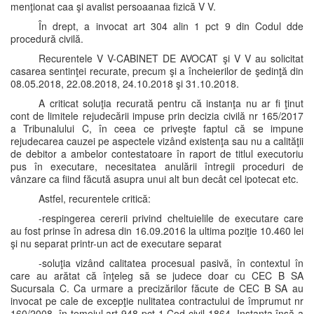
menţionat caa şi avalist persoaanaa fizică V V.
În drept, a invocat art 304 alin 1 pct 9 din Codul dde
procedură civilă.
Recurentele V V-CABINET DE AVOCAT şi V V au solicitat
casarea sentinţei recurate, precum şi a încheierilor de şedinţă din
08.05.2018, 22.08.2018, 24.10.2018 şi 31.10.2018.
A criticat soluţia recurată pentru că instanţa nu ar fi ţinut
cont de limitele rejudecării impuse prin decizia civilă nr 165/2017
a Tribunalului C, în ceea ce priveşte faptul că se impune
rejudecarea cauzei pe aspectele vizând existenţa sau nu a calităţii
de debitor a ambelor contestatoare în raport de titlul executoriu
pus în executare, necesitatea anulării întregii proceduri de
vânzare ca fiind făcută asupra unui alt bun decât cel ipotecat etc.
Astfel, recurentele critică:
-respingerea cererii privind cheltuielile de executare care
au fost prinse în adresa din 16.09.2016 la ultima poziţie 10.460 lei
şi nu separat printr-un act de executare separat
-soluţia vizând calitatea procesual pasivă, în contextul în
care au arătat că înţeleg să se judece doar cu CEC B SA
Sucursala C. Ca urmare a precizărilor făcute de CEC B SA au
invocat pe cale de excepţie nulitatea contractului de împrumut nr
160/2008, în temeiul art 948 pct 1 Cod civil 1864. Instanţa însă a