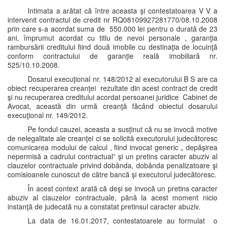
Intimata a arătat că între aceasta şi contestatoarea V V a
intervenit contractul de credit nr RQ08109927281770/08.10.2008
prin care s-a acordat suma de 550.000 lei pentru o durată de 23
ani, împrumut acordat cu titlu de nevoi personale , garanţia
rambursării creditului fiind două imobile cu destinaţia de locuinţă
conform contractului de garanţie reală imobiliară nr.
525/10.10.2008.
Dosarul execuţional nr. 148/2012 al executorului B S are ca
obiect recuperarea creanţei rezultate din acest contract de credit
şi nu recuperarea creditului acordat persoanei juridice Cabinet de
Avocat, această din urmă creanţă făcând obiectul dosarului
execuţional nr. 149/2012.
Pe fondul cauzei, aceasta a susţinut că nu se invocă motive
de nelegalitate ale creanţei ci se solicită executorului judecătoresc
comunicarea modului de calcul , fiind invocat generic „ depăşirea
nepermisă a cadrului contractual” şi un pretins caracter abuziv al
clauzelor contractuale privind dobânda, dobânda penalizatoare şi
comisioanele cunoscut de către bancă şi executorul judecătoresc.
În acest context arată că deşi se invocă un pretins caracter
abuziv al clauzelor contractuale, până la acest moment nicio
instanţă de judecată nu a constatat pretinsul caracter abuziv.
La data de 16.01.2017, contestatoarele au formulat o