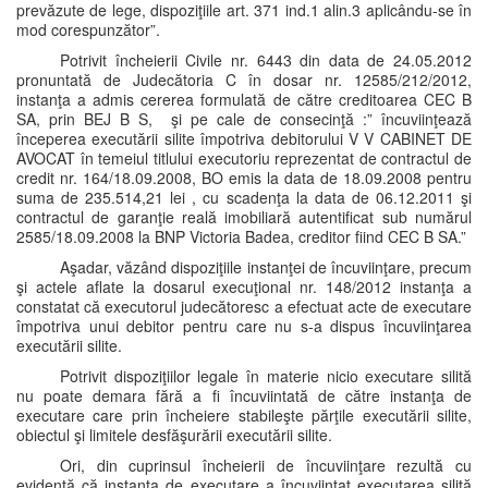
prevăzute de lege, dispoziţiile art. 371 ind.1 alin.3 aplicându-se în
mod corespunzător”.
Potrivit încheierii Civile nr. 6443 din data de 24.05.2012
pronuntată de Judecătoria C în dosar nr. 12585/212/2012,
instanţa a admis cererea formulată de către creditoarea CEC B
SA, prin BEJ B S, şi pe cale de consecinţă :” încuviinţează
începerea executării silite împotriva debitorului V V CABINET DE
AVOCAT în temeiul titlului executoriu reprezentat de contractul de
credit nr. 164/18.09.2008, BO emis la data de 18.09.2008 pentru
suma de 235.514,21 lei , cu scadenţa la data de 06.12.2011 şi
contractul de garanţie reală imobiliară autentificat sub numărul
2585/18.09.2008 la BNP Victoria Badea, creditor fiind CEC B SA.”
Aşadar, văzând dispoziţiile instanţei de încuviinţare, precum
şi actele aflate la dosarul execuţional nr. 148/2012 instanţa a
constatat că executorul judecătoresc a efectuat acte de executare
împotriva unui debitor pentru care nu s-a dispus încuviinţarea
executării silite.
Potrivit dispoziţiilor legale în materie nicio executare silită
nu poate demara fără a fi încuviintată de către instanţa de
executare care prin încheiere stabileşte părţile executării silite,
obiectul şi limitele desfăşurării executării silite.
Ori, din cuprinsul încheierii de încuviinţare rezultă cu
evidenţă că instanţa de executare a încuviinţat executarea silită