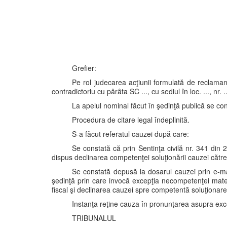
Grefier:
Pe rol judecarea acţiunii formulată de reclamantul O
contradictoriu cu pârâta SC ..., cu sediul în loc. ..., nr. .
La apelul nominal făcut în şedinţă publică se cons
Procedura de citare legal îndeplinită.
S-a făcut referatul cauzei după care:
Se constată că prin Sentinţa civilă nr. 341 din 
dispus declinarea competenţei soluţionării cauzei către 
Se constată depusă la dosarul cauzei prin e-m
şedinţă prin care invocă excepţia necompetenţei mater
fiscal şi declinarea cauzei spre competentă soluţionarea
Instanţa reţine cauza în pronunţarea asupra exce
TRIBUNALUL