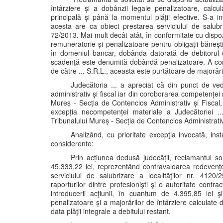
întârziere și a dobânzii legale penalizatoare, calcul
principală și până la momentul plății efective. S-a i
acesta are ca obiect prestarea serviciului de salubri
72/2013. Mai mult decât atât, în conformitate cu dispozi
remuneratorie și penalizatoare pentru obligații băneș
în domeniul bancar, dobânda datorată de debitorul obl
scadenţă este denumită dobândă penalizatoare. A cons
de către ... S.R.L., aceasta este purtătoare de majoră
Judecătoria ... a apreciat că din punct de ved
administrativ și fiscal iar din coroborarea competenței
Mureș - Secția de Contencios Administrativ și Fiscal,
excepția necompetenței materiale a Judecătoriei .
Tribunalului Mureș - Secția de Contencios Administrativ
Analizând, cu prioritate excepţia invocată, in
considerente:
Prin acțiunea dedusă judecății, reclamantul so
45.333,22 lei, reprezentând contravaloarea redevenţei
serviciului de salubrizare a localităţilor nr. 4120/
raporturilor dintre profesionişti şi o autoritate cont
introducerii acţiunii, în cuantum de 4.395,85 lei ş
penalizatoare şi a majorărilor de întârziere calculate 
data plăţii integrale a debitului restant.