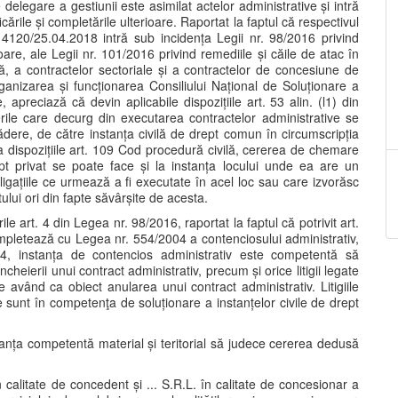
elegare a gestiunii este asimilat actelor administrative și intră
ările și completările ulterioare. Raportat la faptul că respectivul
 4120/25.04.2018 intră sub incidența Legii nr. 98/2016 privind
rioare, ale Legii nr. 101/2016 privind remediile și căile de atac în
că, a contractelor sectoriale și a contractelor de concesiune de
rganizarea și funcționarea Consiliului Național de Soluționare a
e, apreciază că devin aplicabile dispozițiile art. 53 alin. (l1) din
rile care decurg din executarea contractelor administrative se
ădere, de către instanța civilă de drept comun în circumscripția
 la dispozițiile art. 109 Cod procedură civilă, cererea de chemare
pt privat se poate face și la instanța locului unde ea are un
igațiile ce urmează a fi executate în acel loc sau care izvorăsc
ui ori din fapte săvârșite de acesta.
e art. 4 din Legea nr. 98/2016, raportat la faptul că potrivit art.
pletează cu Legea nr. 554/2004 a contenciosului administrativ,
04, instanța de contencios administrativ este competentă să
cheierii unui contract administrativ, precum și orice litigii legate
ile având ca obiect anularea unui contract administrativ. Litigiile
 sunt în competenţa de soluționare a instanțelor civile de drept
tanța competentă material și teritorial să judece cererea dedusă
 calitate de concedent și ... S.R.L. în calitate de concesionar a