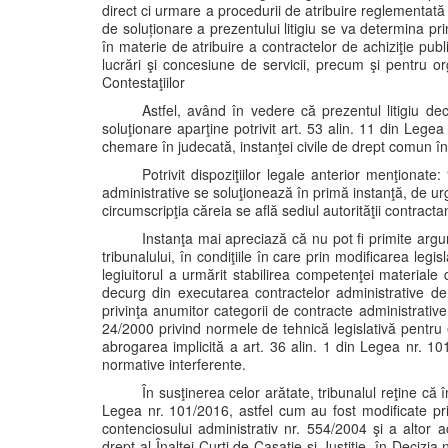
direct ci urmare a procedurii de atribuire reglementată
de soluționare a prezentului litigiu se va determina pri
în materie de atribuire a contractelor de achiziţie pub
lucrări şi concesiune de servicii, precum şi pentru o
Contestaţiilor
Astfel, având în vedere că prezentul litigiu d
soluţionare aparţine potrivit art. 53 alin. 11 din Legea
chemare în judecată, instanţei civile de drept comun în c
Potrivit dispoziţiilor legale anterior menţionat
administrative se soluţionează în primă instanţă, de ur
circumscripţia căreia se află sediul autorităţii contracta
Instanţa mai apreciază că nu pot fi primite ar
tribunalului, în condiţiile în care prin modificarea leg
legiuitorul a urmărit stabilirea competenţei materiale 
decurg din executarea contractelor administrative de 
privinţa anumitor categorii de contracte administrative, a
24/2000 privind normele de tehnică legislativă pentru
abrogarea implicită a art. 36 alin. 1 din Legea nr. 1
normative interferente.
În susţinerea celor arătate, tribunalul reţine că în
Legea nr. 101/2016, astfel cum au fost modificate pr
contenciosului administrativ nr. 554/2004 şi a altor
drept al Înaltei Curţi de Casaţie şi Justiţie, în Decizia