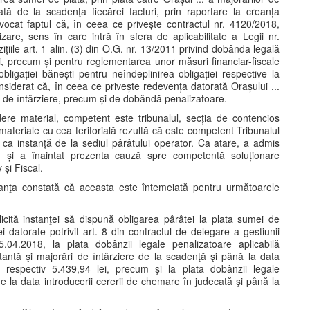
ată de la scadenţa fiecărei facturi, prin raportare la creanța
nvocat faptul că, în ceea ce privește contractul nr. 4120/2018,
zare, sens în care intră în sfera de aplicabilitate a Legii nr.
țiile art. 1 alin. (3) din O.G. nr. 13/2011 privind dobânda legală
ti, precum și pentru reglementarea unor măsuri financiar-fiscale
igației bănești pentru neîndeplinirea obligației respective la
iderat că, în ceea ce privește redevența datorată Orașului ...
ri de întârziere, precum și de dobândă penalizatoare.
ere material, competent este tribunalul, secția de contencios
 materiale cu cea teritorială rezultă că este competent Tribunalul
 ca instanță de la sediul pârâtului operator. Ca atare, a admis
.. și a înaintat prezenta cauză spre competentă soluționare
 și Fiscal.
stanţa constată că aceasta este întemeiată pentru următoarele
licită instanţei să dispună obligarea pârâtei la plata sumei de
 datorate potrivit art. 8 din contractul de delegare a gestiunii
25.04.2018, la plata dobânzii legale penalizatoare aplicabilă
ractantă şi majorări de întârziere de la scadenţă şi până la data
i respectiv 5.439,94 lei, precum şi la plata dobânzii legale
de la data introducerii cererii de chemare în judecată şi până la