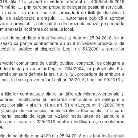
018 (fila 11), „având în vedere referatul nr. 4358/04.05.2018
Primăriei ..., prin care se propune delegarea gestiunii serviciului
 în com... în urma finalizării procedurii de licitaţie deschisă (
lui de salubrizare a oraşului ...”, autoritatea publică a aprobat
izare a oraşului ..., către pârâta din prezenta cauză, pe perioada
 anexei la hotărârea consiliului local.
blice de salubritate a fost încheiat la data de 25.04.2018, iar în
cizează că părţile contractante au avut în vedere procedura de
ziţiile publice şi dispoziţiile Legii nr. 51/2006 a serviciilor
erviciilor comunitare de utilităţi publice, contractul de delegare a
b incidenţa prevederilor Legii nr. 554/2004, iar potrivit alin. 9 al
, astfel cum sunt definite la art. 1 alin. (2), procedura de atribuire a
 caz, în baza prevederilor Legii nr. 98/2016, Legii nr. 99/2016 şi
tigiilor contractuale dintre unităţile administrativ-teritoriale şi
ecutarea, modificarea şi încetarea contractelor de delegare a
ziţiilor alin. 4 şi alin. 41 ale art. 51 din Legea nr. 51/2006 între
şi secţia de contencios administrativ a tribunalului în a cărui
riteriul stabilit de legiuitor vizând modalitatea de atribuire a
trodus prin Legea nr. 225/2016 pentru modificarea şi completarea
06.
blic de salubritate nr. 4120 din 25.04.2018 nu a fost însă atribuit