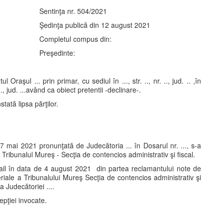
Sentinţa nr. 504/2021
Şedinţa publică din 12 august 2021
Completul compus din:
Preşedinte:
raşul ... prin primar, cu sediul în ..., str. .., nr. .., jud. .. ,în
.., jud. ...având ca obiect pretentii -declinare-.
tată lipsa părţilor.
27 mai 2021 pronunţată de Judecătoria ... în Dosarul nr. ..., s-a
Tribunalul Mureş - Secţia de contencios administrativ şi fiscal.
ail în data de 4 august 2021 din partea reclamantului note de
iale a Tribunalului Mureş Secţia de contencios administrativ şi
 Judecătoriei ....
pţiei invocate.