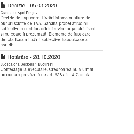
Decizie - 05.03.2020
Curtea de Apel Brașov
Decizie de impunere. Livrări intracomunitare de
bunuri scutite de TVA. Sarcina probei atitudinii
subiective a contribuabilului revine organului fiscal
şi nu poate fi prezumată. Elemente de fapt care
denotă lipsa atitudinii subiective frauduloase a
contrib
Hotărâre - 28.10.2020
Judecătoria Sectorul 1 București
Contestaţie la executare. Creditoarea nu a urmat
procedura prevăzută de art. 628 alin. 4 C.pr.civ..