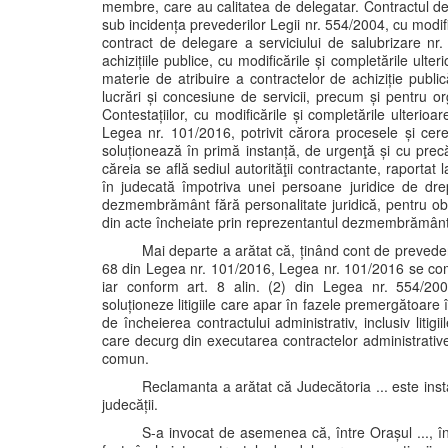
membre, care au calitatea de delegatar. Contractul de d
sub incidența prevederilor Legii nr. 554/2004, cu modific
contract de delegare a serviciului de salubrizare nr.
achizițiile publice, cu modificările și completările ulte
materie de atribuire a contractelor de achiziție publi
lucrări și concesiune de servicii, precum și pentru o
Contestațiilor, cu modificările și completările ulterioar
Legea nr. 101/2016, potrivit cărora procesele și cere
soluționează în primă instanță, de urgenţă și cu prec
căreia se află sediul autorităţii contractante, raportat
în judecată împotriva unei persoane juridice de dre
dezmembrământ fără personalitate juridică, pentru obl
din acte încheiate prin reprezentantul dezmembrământul
Mai departe a arătat că, ținând cont de prevederil
68 din Legea nr. 101/2016, Legea nr. 101/2016 se com
iar conform art. 8 alin. (2) din Legea nr. 554/20
soluționeze litigiile care apar în fazele premergătoare în
de încheierea contractului administrativ, inclusiv litigi
care decurg din executarea contractelor administrative
comun.
Reclamanta a arătat că Judecătoria ... este ins
judecății.
S-a invocat de asemenea că, între Orașul ..., în