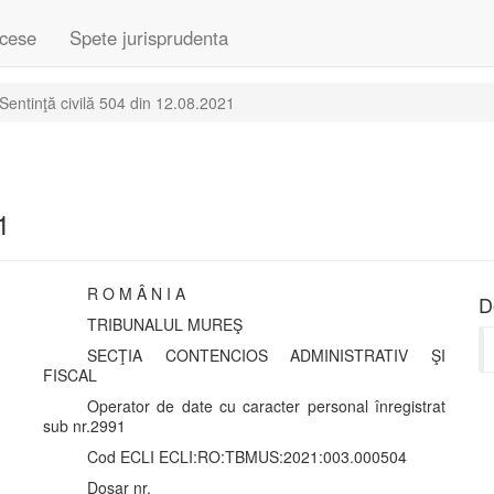
cese
Spete jurisprudenta
Sentinţă civilă 504 din 12.08.2021
1
R O M Â N I A
D
TRIBUNALUL MUREŞ
SECŢIA CONTENCIOS ADMINISTRATIV ŞI
FISCAL
Operator de date cu caracter personal înregistrat
sub nr.2991
Cod ECLI ECLI:RO:TBMUS:2021:003.000504
Dosar nr.