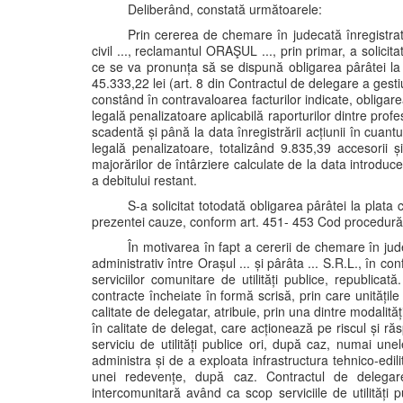
Deliberând, constată următoarele:
Prin cererea de chemare în judecată înregistrat
civil ..., reclamantul ORAŞUL ..., prin primar, a solicita
ce se va pronunța să se dispună obligarea pârâtei la 
45.333,22 lei (art. 8 din Contractul de delegare a gestiu
constând în contravaloarea facturilor indicate, obligare
legală penalizatoare aplicabilă raporturilor dintre profes
scadentă și până la data înregistrării acțiunii în cuan
legală penalizatoare, totalizând 9.835,39 accesorii ș
majorărilor de întârziere calculate de la data introduce
a debitului restant.
S-a solicitat totodată obligarea pârâtei la plata
prezentei cauze, conform art. 451- 453 Cod procedură 
În motivarea în fapt a cererii de chemare în jud
administrativ între Orașul ... și pârâta ... S.R.L., în c
serviciilor comunitare de utilități publice, republica
contracte încheiate în formă scrisă, prin care unitățile 
calitate de delegatar, atribuie, prin una dintre modalit
în calitate de delegat, care acționează pe riscul și ră
serviciu de utilități publice ori, după caz, numai unele
administra și de a exploata infrastructura tehnico-edilit
unei redevențe, după caz. Contractul de delegare
intercomunitară având ca scop serviciile de utilități p