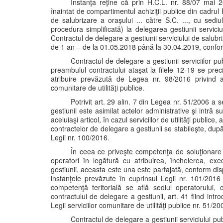
Instanţa reţine că prin H.C.L. nr. 88/07 mai 2
înaintat de compartimentul achiziţii publice din cadrul 
de salubrizare a oraşului ... către S.C. ..., cu sediul
procedura simplificată) la delegarea gestiunii serviciu
Contractul de delegare a gestiunii serviciului de salubr
de 1 an – de la 01.05.2018 până la 30.04.2019, conform
Contractul de delegare a gestiunii serviciilor pu
preambulul contractului ataşat la filele 12-19 se pre
atribuire prevăzută de Legea nr. 98/2016 privind achi
comunitare de utilităţi publice.
Potrivit art. 29 alin. 7 din Legea nr. 51/2006 a s
gestiunii este asimilat actelor administrative şi intră su
aceluiaşi articol, în cazul serviciilor de utilităţi publice
contractelor de delegare a gestiunii se stabileşte, după
Legii nr. 100/2016.
În ceea ce priveşte competenţa de soluţionare a li
operatori în legătură cu atribuirea, încheierea, ex
gestiunii, aceasta este una este partajată, conform dispo
instanţele prevăzute în cuprinsul Legii nr. 101/2016 
competenţă teritorială se află sediul operatorului, c
contractului de delegare a gestiunii, art. 41 fiind in
Legii serviciilor comunitare de utilităţi publice nr. 51/20
Contractul de delegare a gestiunii serviciului pu