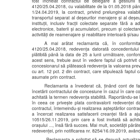
fost încheiat contractul de delegare a gestiunii se
4120/25.04.2018, cu valabilitate de la 01.05.2018 pân
1/24.04.2019, la contract, privind prelungirea valabi
transportul separat al deșeurilor menajere și al deșeuri
instituții, inclusiv fracții colectate separate fără 
electronice, baterii și acumulatori, precum și colecta
activități de reamenajare și reabilitare interioară și/sa
A mai arătat reclamanta că, în conformita
4120/25.04.2018, redevența datorată concedentului 
plătibilă până la data de 25 a lunii următoare, confo
acest sens, trebuie avut în vedere faptul că potrivit d
concesionarul să plătească redevența la valoarea prevă
cu art. 12 pct. 2 din contract, care stipulează faptul c
asumate prin contract.
Reclamanta a învederat că, ținând cont de fapt
încetării contractului de concesiune în cazul în care con
achitată la termen redevența stabilită. Raportându-se l
în ceea ce privește plata contravalorii redevenței da
contractul, întemeindu-și realizarea așteptărilor contrac
a încercat realizarea satisfacerii creanței fără a aj
10515/26.11.2019, prin care a fost invitată să achite
orașului ..., însă fără succes. Mai mult, societății pârât
redevenței, prin notificarea nr. 8254/16.09.2019, având a
Reclamanta a solicitat să se dispună actualizar