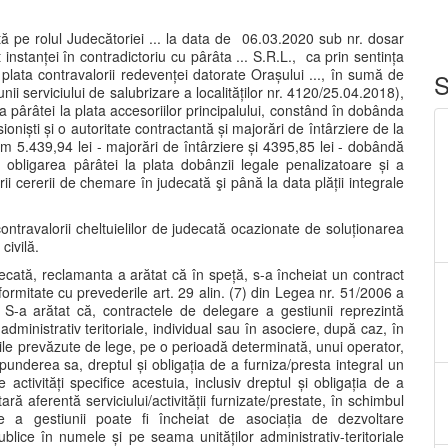
ă pe rolul Judecătoriei ... la data de 06.03.2020 sub nr. dosar
t instanței în contradictoriu cu pârâta ... S.R.L., ca prin sentința
plata contravalorii redevenței datorate Orașului ..., în sumă de
S
nii serviciului de salubrizare a localităților nr. 4120/25.04.2018),
a pârâtei la plata accesoriilor principalului, constând în dobânda
ioniști și o autoritate contractantă și majorări de întârziere de la
tum 5.439,94 lei - majorări de întârziere și 4395,85 lei - dobândă
i obligarea pârâtei la plata dobânzii legale penalizatoare și a
rii cererii de chemare în judecată şi până la data plății integrale
 contravalorii cheltuielilor de judecată ocazionate de soluționarea
civilă.
ecată, reclamanta a arătat că în speță, s-a încheiat un contract
onformitate cu prevederile art. 29 alin. (7) din Legea nr. 51/2006 a
tă. S-a arătat că, contractele de delegare a gestiunii reprezintă
administrativ teritoriale, individual sau în asociere, după caz, în
ățile prevăzute de lege, pe o perioadă determinată, unui operator,
spunderea sa, dreptul și obligația de a furniza/presta integral un
 activități specifice acestuia, inclusiv dreptul și obligația de a
ară aferentă serviciului/activității furnizate/prestate, în schimbul
 a gestiunii poate fi încheiat de asociația de dezvoltare
ublice în numele și pe seama unităților administrativ-teritoriale