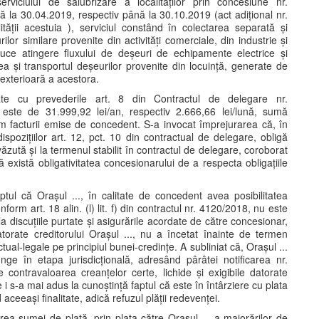
rviciului de salubrizare a localităților prin concesiune nr.
ă la 30.04.2019, respectiv până la 30.10.2019 (act adițional nr.
lității acestuia ), serviciul constând în colectarea separată și
lor similare provenite din activități comerciale, din industrie și
a aduce atingere fluxului de deșeuri de echipamente electrice și
rea și transportul deșeurilor provenite din locuință, generate de
u exterioară a acestora.
te cu prevederile art. 8 din Contractul de delegare nr.
este de 31.999,92 lei/an, respectiv 2.666,66 lei/lună, sumă
rm facturii emise de concedent. S-a invocat împrejurarea că, în
ispozițiilor art. 12, pct. 10 din contractual de delegare, obligă
zută și la termenul stabilit în contractul de delegare, coroborat
ă există obligativitatea concesionarului de a respecta obligațiile
ul că Orașul ..., în calitate de concedent avea posibilitatea
form art. 18 alin. (l) lit. f) din contractul nr. 4120/2018, nu este
a discuțiile purtate și asigurările acordate de către concesionar,
torate creditorului Orașul ..., nu a încetat înainte de termen
tual-legale pe principiul bunei-credințe. A subliniat că, Orașul ...
unge în etapa jurisdicțională, adresând pârâtei notificarea nr.
 contravaloarea creanțelor certe, lichide și exigibile datorate
e i s-a mai adus la cunoștință faptul că este în întârziere cu plata
ceeași finalitate, adică refuzul plății redevenței.
ea sumei de plată, prin plata către Orașul ... a majorărilor de