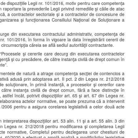
 de dispozițiile Legii nr. 101/2016, motiv pentru care competența
n raportare la prevederile Legii privind remediile şi căile de atac
lică, a contractelor sectoriale şi a contractelor de concesiune de
rganizarea şi funcţionarea Consiliului Naţional de Soluţionare a
ecurge din executarea contractului administrativ, competenţa de
 nr. 101/2016, în forma în vigoare la data înregistrării cererii de
ircumscripţia căreia se află sediul autorităţii contractante.
e: “Procesele şi cererile care decurg din executarea contractelor
genţă şi cu precădere, de către instanţa civilă de drept comun în
nte”.
gumentele de natură a atrage competenţa secţiei de contencios a
islativă adusă prin adoptarea art. II pct. 2 din Legea nr. 212/2018
de soluţionare, în primă instanţă, a proceselor şi cererilor care
către instanţa civilă de drept comun, fără a face distincţie în
stfel încât, potrivit dispoziţiilor art. 65 şi art. 67 din Legea nr.
 elaborarea actelor normative, se poate prezuma că a intervenit
01/2006 pentru a asigura corelarea legislativă a celor două acte
 interpretarea dispoziţiilor art. 53 alin. 11 şi a art. 55 alin. 3 din
in Legea nr. 212/2018 pentru modificarea şi completarea Legii
 acte normative, Completul pentru dezlegarea unor chestiuni de
 nr. 40/2020 a efectuat o amplă analiză a modificărilor legislative