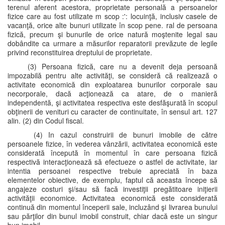
terenul aferent acestora, proprietate personală a persoanelor
fizice care au fost utilizate m scop :': locuinţă, inclusiv casele de
vacanţă, orice alte bunuri utilizate în scop pene. ral de persoana
fizică, precum şi bunurile de orice natură moştenite legal sau
dobândite ca urmare a măsurilor reparatorii prevăzute de legile
privind reconstituirea dreptului de proprietate.
(3) Persoana fizică, care nu a devenit deja persoană
impozabilă pentru alte activităţi, se consideră că realizează o
activitate economică din exploatarea bunurilor corporale sau
necorporale, dacă acţionează ca atare, de o manieră
independentă, şi activitatea respectiva este desfăşurată în scopul
obţinerii de venituri cu caracter de continuitate, în sensul art. 127
alin. (2) din Codul fiscal.
(4) In cazul construirii de bunuri imobile de către
persoanele fizice, în vederea vânzării, activitatea economică este
considerată începută în momentul în care persoana fizică
respectivă interacţionează să efectueze o astfel de activitate, iar
intentia persoanei respective trebuie apreciată în baza
elementelor obiective, de exemplu, faptul că aceasta începe să
angajeze costuri şi/sau să facă investiţii pregătitoare iniţierii
activităţii economice. Activitatea economică este considerată
continuă din momentul începerii sale, incluzând şi livrarea bunului
sau părţilor din bunul imobil construit, chiar dacă este un singur