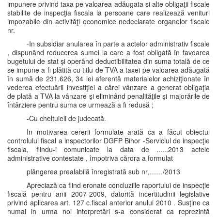
impunere privind taxa pe valoarea adăugata si alte obligaţii fiscale
stabilite de inspecţia fiscala la persoane care realizează venituri
impozabile din activităţi economice nedeclarate organelor fiscale
nr.
-In subsidiar anularea în parte a actelor administrativ fiscale
, dispunând reducerea sumei la care a fost obligată în favoarea
bugetului de stat şi operând deductibilitatea din suma totală de ce
se impune a fi plătită cu titlu de TVA a taxei pe valoarea adăugată
în sumă de 231.626, 34 lei aferentă materialelor achiziţionate în
vederea efectuării investiţiei a cărei vânzare a generat obligaţia
de plată a TVA la vânzare şi eliminând penalităţile şi majorările de
întârziere pentru suma ce urmează a fi redusă ;
-Cu cheltuieli de judecată.
In motivarea cererii formulate arată ca a făcut obiectul
controlului fiscal a inspectorilor DGFP Bihor -Serviciul de inspecţie
fiscala, fiindu-i comunicate la data de ......2013 actele
administrative contestate , împotriva cărora a formulat
plângerea prealabilă înregistrată sub nr,......./2013
Apreciază ca fiind eronate concluziile raportului de inspecţie
fiscală pentru anii 2007-2009, datorită incertitudinii legislative
privind aplicarea art. 127 c.fiscal anterior anului 2010 . Susţine ca
numai in urma noi interpretări s-a considerat ca reprezintă