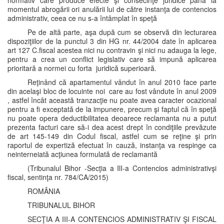
normativ care produce efecte şi consecinţe juridice până la
momentul abrogării ori anulării lui de către instanţa de contencios
administrativ, ceea ce nu s-a întâmplat în speţă
Pe de altă parte, aşa după cum se observă din lecturarea
dispoziţiilor de la punctul 3 din HG nr. 44/2004 date în aplicarea
art 127 C.fiscal acestea nici nu contravin şi nici nu adauga la lege,
pentru a crea un conflict legislativ care să impună aplicarea
prioritară a normei cu forta juridică superioară.
Reţinând că apartamentul vândut în anul 2010 face parte
din acelaşi bloc de locuinte noi care au fost vândute în anul 2009
, astfel încât această tranzacţie nu poate avea caracter ocazional
pentru a fi exceptată de la impunere, precum şi faptul că în speţă
nu poate opera deductibilitatea deoarece reclamanta nu a putut
prezenta facturi care să-i dea acest drept în condiţiile prevăzute
de art 145-149 din Codul fiscal, astfel cum se reţine şi prin
raportul de expertiză efectuat în cauză, instanţa va respinge ca
neinterneiată acţiunea formulată de reclamantă
(Tribunalul Bihor -Secţia a IlI-a Contencios administrativşi
fiscal, sentinţa nr. 784/CA/2015)
ROMÂNIA
TRIBUNALUL BIHOR
SECŢIA A III-A CONTENCIOS ADMINISTRATIV ŞI FISCAL