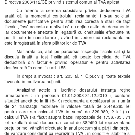
Directiva 2006/112/CE privind sistemul comun al TVA aplicat.
Cu referire la cererea subsidiară privind deducerea TVA
arată că la momentul controlului reclamantei i s-au solicitat
documente justificative pentru stabilirea corectă a stării de fapt
fiscale , însă aceasta a motivat că nu deţine astfel de documente,
iar documentele anexate în legătură cu cheltuielile efectuate nu
pot fi luate in considerare , având în vedere că reclamanta nu
este înregistrată în sfera plătitorilor de TVA
Mai arată că, atât pe parcursul inspecţie fiscale cât şi la
discuţia finală a fost înştiinţată că poate beneficia de TVA
deductibilă din facturile privind operatiunile pentru activitatea
desfăşurată în condiţiile art. 155 .
In drept a invocat : art. 205 al. 1 C.pr.civ şi toate textele
invocate în motivarea acţiunii.
Analizând actele si lucrările dosarului instanţa reţine
următoarele : în perioada 01.01.2008-31.12.2010 ( conform
situaţiei anexă de la fii 18-19) reclamanta a desfăşurat un număr
de 24 tranzacţii imobiliare în valoare totală de 2.449.265 lei
pentru care s-a calculat TVA în sumă de 329.989, 2 lei (n.r.
calculul TVA s-a făcut asupra bazei impozabile de 1736.785 , 71
lei rezultată după deducerea sumei de 382490 lei reprezentând
preţul primei vânzări efectuate în anul precum şi a părţii din preţul
de vânzare considerat că reprezintă TVA , în conditiile stabilite şi