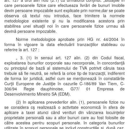
art. 127 a urui alin nou (2.1) cu următorul conţinut: „situaţiile în
care persoanele fizice care efectueaza livrări de bunuri imobile
devin persoane impozabile sunt explicate prin norme,dar se poate
observa că textul nou introdus, face trimitere la normele
metodologice existente şi nu la modificarea acestora prin
stabilirea unei situaţii noi în care persoanele fizice urmau să
devină persoane impozabile.
Norme metodologice aprobate prin HG nr. 44/2004 în
forma în vigoare la data efectuării tranzacţiilor stabileau cu
referire la art. 127 :
„ 3. (1) In sensul art. 127 alin. (2) din Codul fiscal,
exploatarea bunurilor corporale sau necorporale, în concordanţă
cu principiul de bază al sistemului de TVA potrivit căruia taxa
trebuie să fie neutră, se referă la orice tip de tranzacţii, indiferent
de forma lor juridică, astfel cum se menţionează în constatările
Curţii Europene de Justiţie în cazurile C-186/89 Van Tiem, C-
306/94 Regie dauphinoise, G77/ 01 Empresa de
Desenvolvimento Mineiro SA (EDM).
(2) In aplicarea prevederilor alin. (1), persoanele fizice nu
se considera cş realizează o activitate economică în sfera de
aplicare a taxei atunci când venituri din vânzarea locuinţelor
proprietate personală sau a altor bunuri care au fost folosite de
către acestea pentru scopuri personale. In categoria bunurilor
utilizate în scopuri personale se includ construcţiile şi, după caz,