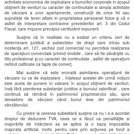
activitate economica de exploatare a bunurilor corporale in scopul
obţinerii de venituri cu caracter de continuitate si simpla activitate
de vânzare a unor apartamente, construcţii de orice fel sau
suprafeţe de teren aflate in proprietatea persoanei fizice şi că o
astfel de interpretare contravine prevederilor art. 3 din Codul
Fiscal, care impune principiul certitudinii impunerii.
Susţine că în realitate nu a existat un criteriu cert de
determinare juridică a subiectelor de drept care intrau sub
incidenţa art. 127, vechiul cod comercial nu permitea realizarea
de operaţiuni comerciale privind imobile , care să fie săvârşite cu
titlu profesional şi cu caracter de continuitate , astfel de operaţiuni
nefiind calificate ca fapte de comerţ.
Mai susţine că este eronată asimilarea operaţiunii de
vânzare cu ce de exploatare , înţelesul acestei din urmă noţiuni
este acela de punere în valoare în scopul obţinerii de venituri,
însă fără pierderea substanţei juridice a bunului valorificat , care
continuă să rămână în patrimoniul proprietarului său, spre
deosebire de vânzare când bunul iese din patrimoniul
vânzătorului.
Cu privire la cererea subsidiară susţine ca nu i s-a acordat
dreptul de deducere TVA, ceea ce a făcut ca penalităţile si
majorările de întârziere sa se aplice la o baza impozabila
majorata artificial, motiv pentru care prin acţiunea pe fond a