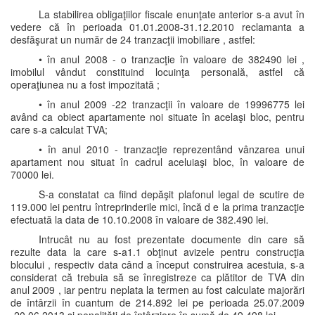
La stabilirea obligaţiilor fiscale enunţate anterior s-a avut în
vedere că în perioada 01.01.2008-31.12.2010 reclamanta a
desfăşurat un număr de 24 tranzacţii imobiliare , astfel:
• în anul 2008 - o tranzacţie în valoare de 382490 lei ,
imobilul vândut constituind locuinţa personală, astfel că
operaţiunea nu a fost impozitată ;
• în anul 2009 -22 tranzacţii în valoare de 19996775 lei
având ca obiect apartamente noi situate în acelaşi bloc, pentru
care s-a calculat TVA;
• în anul 2010 - tranzacţie reprezentând vânzarea unui
apartament nou situat în cadrul aceluiaşi bloc, în valoare de
70000 lei.
S-a constatat ca fiind depăşit plafonul legal de scutire de
119.000 lei pentru întreprinderile mici, încă d e la prima tranzacţie
efectuată la data de 10.10.2008 în valoare de 382.490 lei.
Intrucât nu au fost prezentate documente din care să
rezulte data la care s-a1.1 obţinut avizele pentru construcţia
blocului , respectiv data când a început construirea acestuia, s-a
considerat că trebuia să se înregistreze ca plătitor de TVA din
anul 2009 , iar pentru neplata la termen au fost calculate majorări
de întârzii în cuantum de 214.892 lei pe perioada 25.07.2009