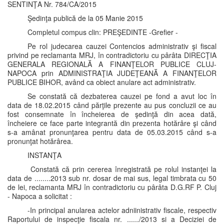
SENTINŢA Nr. 784/CA/2015
Şedinţa publică de la 05 Manie 2015
Completul compus clin: PREŞEDINTE -Grefier -
Pe rol judecarea cauzei Contencios administrativ şi fiscal
privind pe reclamanta MRJ, în contradictoriu cu pârâta DIRECŢIA
GENERALA REGIONALĂ A FINANŢELOR PUBLICE CLUJ-
NAPOCA prin ADMINISTRAŢIA JUDEŢEANĂ A FINANŢELOR
PUBLICE BIHOR, având ca obiect anulare act administrativ.
Se constată că dezbaterea cauzei pe fond a avut loc în
data de 18.02.2015 când părţile prezente au pus concluzii ce au
fost consemnate în încheierea de şedinţă din acea dată,
încheiere ce face parte integrantă din prezenta hotărâre şi când
s-a amânat pronunţarea pentru data de 05.03.2015 când s-a
pronunţat hotărârea.
INSTANŢA
Constată că prin cererea înregistrată pe rolul instanţei la
data de ........2013 sub nr. dosar de mai sus, legal timbrata cu 50
de lei, reclamanta MRJ în contradictoriu cu pârâta D.G.RF P. Cluj
- Napoca a solicitat :
-In principal anularea actelor adniinistrativ fiscale, respectiv
Raportului de inspecţie fiscala nr. ....../2013 si a Deciziei de