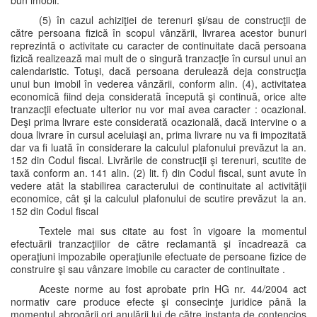
bun imobil.
(5) în cazul achiziţiei de terenuri şi/sau de construcţii de
către persoana fizică în scopul vânzării, livrarea acestor bunuri
reprezintă o activitate cu caracter de continuitate dacă persoana
fizică realizează mai mult de o singură tranzacţie în cursul unui an
calendaristic. Totuşi, dacă persoana derulează deja construcţia
unui bun imobil în vederea vânzării, conform alin. (4), activitatea
economică fiind deja considerată începută şi continuă, orice alte
tranzacţii efectuate ulterior nu vor mai avea caracter : ocazional.
Deşi prima livrare este considerată ocazională, dacă intervine o a
doua livrare în cursul aceluiaşi an, prima livrare nu va fi impozitată
dar va fi luată în considerare la calculul plafonului prevăzut la an.
152 din Codul fiscal. Livrările de construcţii şi terenuri, scutite de
taxă conform an. 141 alin. (2) lit. f) din Codul fiscal, sunt avute în
vedere atât la stabilirea caracterului de continuitate al activităţii
economice, cât şi la calculul plafonului de scutire prevăzut la an.
152 din Codul fiscal
Textele mai sus citate au fost în vigoare la momentul
efectuării tranzacţiilor de către reclamantă şi încadrează ca
operaţiuni impozabile operaţiunile efectuate de persoane fizice de
construire şi sau vânzare imobile cu caracter de continuitate .
Aceste norme au fost aprobate prin HG nr. 44/2004 act
normativ care produce efecte şi consecinţe juridice până la
momentul abrogării ori anulării lui de către instanţa de contencios