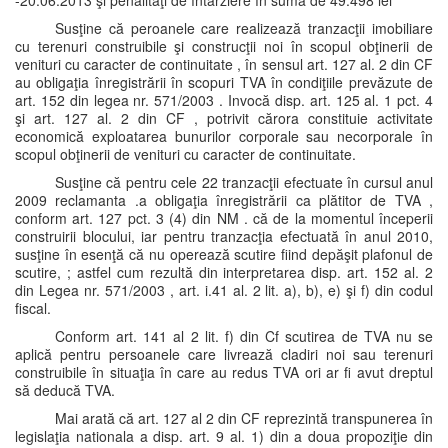
-20.06.2013 şi penalităţi de întârziere în sumă de 49.498 lei
Susţine că peroanele care realizează tranzacţii imobiliare
cu terenuri construibile şi construcţii noi în scopul obţinerii de
venituri cu caracter de continuitate , în sensul art. 127 al. 2 din CF
au obligaţia înregistrării în scopuri TVA în condiţiile prevăzute de
art. 152 din legea nr. 571/2003 . Invocă disp. art. 125 al. 1 pct. 4
şi art. 127 al. 2 din CF , potrivit cărora constituie activitate
economică exploatarea bunurilor corporale sau necorporale în
scopul obţinerii de venituri cu caracter de continuitate.
Susţine că pentru cele 22 tranzacţii efectuate în cursul anul
2009 reclamanta .a obligaţia înregistrării ca plătitor de TVA ,
conform art. 127 pct. 3 (4) din NM . că de la momentul începerii
construirii blocului, iar pentru tranzacţia efectuată în anul 2010,
susţine în esenţă că nu operează scutire fiind depăşit plafonul de
scutire, ; astfel cum rezultă din interpretarea disp. art. 152 al. 2
din Legea nr. 571/2003 , art. i.41 al. 2 lit. a), b), e) şi f) din codul
fiscal.
Conform art. 141 al 2 lit. f) din Cf scutirea de TVA nu se
aplică pentru persoanele care livrează cladiri noi sau terenuri
construibile în situaţia în care au redus TVA ori ar fi avut dreptul
să deducă TVA.
Mai arată că art. 127 al 2 din CF reprezintă transpunerea în
legislaţia nationala a disp. art. 9 al. 1) din a doua propoziţie din