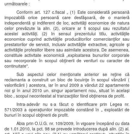
următoarele :
Conform art. 127 c.fiscal „ (1) Este considerată persoană
impozabilă orice persoană care desfăşoară, de o manieră
independentă şi indiferent de loc, activităţi economice de natura
celor prevăzute la alin. (2), oricare ar fi scopul sau rezultatul
acestei activităţi. (2) In sensul prezentului titlu, activităţile
economice cuprind activităţile producătorilor comercianţilor sau
prestatorilor de servicii, inclusiv activităţile extractive, agricole şi
activităţile profesiilor libere sau asimilate acestora. De asemenea,
constituie activitate economică „exploatarea bunurilor corporale
sau necorporale în scopul obţinerii de venituri cu caracter de
continuitate".
Sub aspectul celor menţionate anterior se reţine că
reclamanta a construit un bloc de locuinţe în scopul vânzării (
valorificării ) acestora, iar în anul 2009 a vândut 22 apartamente
noi şi în anul 2010 un. singur apartament nou, situat în acelaşi
bloc , scopul necontestat al tranzacţiilor fiind obţinerea de profit.
Intra-adevăr nu s-a făcut o identificare prin Legea nr.
571/2003 a operaţiunilor impozabile constând în „ exploatări de
bunuri în scopul obţinerii de profit.
Abia prin O.U.G. nr. 109/2009, în vigoare începând cu data
de 1.01.2010, la pct. 98 se prevede introducerea după alin. (2) al.