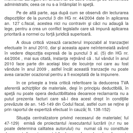
administrativ, ceea ce nu s-a întâmplat în speţă.
Pe de altă parte, aşa după cum se observă din lecturarea
dispoziţiilor de la punctul 3 din HG nr. 44/2004 date în aplicarea
an. 127 c.fiscal, acestea nici nu contravin şi căci nu adaugă la
lege, pentru a crea un conflict legislativ care să impună aplicarea
prioritară a normei cu forţă juridică superioară.
A doua critică vizează caracterul impozabil al tranzacţiei
efectuate în anul 2010, dar şi aceasta apare neîntemeiată având
în vedere dispoziţia expresă de la punctul 3 al. (5) din HG nr.
44/2004 , mai sus citată, instanţa reţinând că . tul vândut în anul
2010 face parte din acelaşi bloc de locuinţe noi care au fost
vândute în anul 2009 , astfel încât această tranzacţie nu poate
avea caracter ocazional pentru a fi exceptată de la impunere.
In ce priveşte a treia critică referitoare la deducerea TVA
aferentă achiziţiilor de materiale, deşi în principiu deductibilă, în
speţă nu poate opera deductibilitatea deoarece reclamanta nu a
putut prezenta facturi care să-i dea acest drept în condiţiile
prevăzute de an. 145-149 din Codul fiscal, astfel cum se reţine şi
prin raportul de expertiză efectuat în cauză( fii. 138-152)
Situaţia centralizatore privind necesarul de materiale( ful
47-129) emisă de proiectantul /executantul lucrării (n.r nu se
poate determina calitatea autorului) nu numai că nu constituie