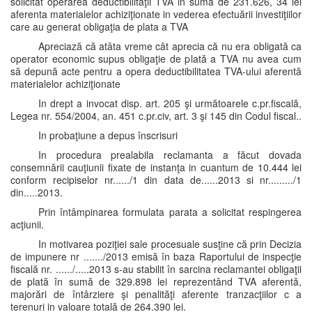
solicitat operarea deductibilităţii TVA in suma de 231.626, 34 lei
aferenta materialelor achiziţionate in vederea efectuării investiţiilor
care au generat obligaţia de plata a TVA
Apreciază că atâta vreme cât aprecia că nu era obligată ca
operator economic supus obligaţie de plată a TVA nu avea cum
să depună acte pentru a opera deductibilitatea TVA-ului aferentă
materialelor achiziţionate
In drept a invocat disp. art. 205 şi următoarele c.pr.fiscală,
Legea nr. 554/2004, an. 451 c.pr.civ, art. 3 şi 145 din Codul fiscal..
In probaţiune a depus înscrisuri
In procedura prealabila reclamanta a făcut dovada
consemnării cauţiunii fixate de instanţa in cuantum de 10.444 lei
conform recipiselor nr....../1 din data de......2013 si nr........./1
din.....2013.
Prin întâmpinarea formulata parata a solicitat respingerea
acţiunii.
In motivarea poziţiei sale procesuale susţine că prin Decizia
de impunere nr ......./2013 emisă în baza Raportului de inspecţie
fiscală nr. ....../.....2013 s-au stabilit în sarcina reclamantei obligaţii
de plată în sumă de 329.898 lei reprezentând TVA aferentă,
majorări de întârziere şi penalităţi aferente tranzacţiilor c a
terenuri in valoare totală de 264.390 lei.