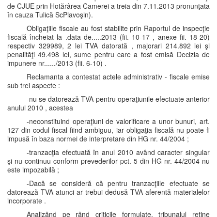
de CJUE prin Hotărârea Camerei a treia din 7.11.2013 pronunţata
în cauza Tulică ScPlavoşin).
Obligaţiile fiscale au fost stabilite prin Raportul de inspecţie
fiscală încheiat la .data de.....2013 (fii. 10-17 , anexe fii. 18-20)
respectiv 329989, 2 lei TVA datorată , majorari 214.892 lei şi
penalităţi 49.498 lei, sume pentru care a fost emisă Decizia de
impunere nr....../2013 (fii. 6-10) .
Reclamanta a contestat actele administrativ - fiscale emise
sub trei aspecte :
-nu se datorează TVA pentru operaţiunile efectuate anterior
anului 2010 , acestea
-neconstituind operaţiuni de valorificare a unor bunuri, art.
127 din codul fiscal fiind ambiguu, iar obligaţia fiscală nu poate fi
impusă în baza normei de interpretare din HG nr. 44/2004 ;
-tranzacţia efectuată în anul 2010 având caracter singular
şi nu continuu conform prevederilor pct. 5 din HG nr. 44/2004 nu
este impozabilă ;
-Dacă se consideră că pentru tranzacţiile efectuate se
datorează TVA atunci ar trebui dedusă TVA aferentă materialelor
incorporate .
Analizând pe rând criticile formulate, tribunalul reţine