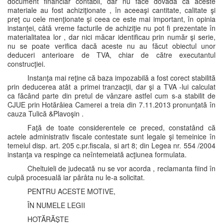
document financiar contabil, dar nu face dovada că aceste
materiale au fost achiziţionate , în aceeaşi cantitate, calitate şi
preţ cu cele menţionate şi ceea ce este mai important, în opinia
instanţei, câtă vreme facturile de achiziţie nu pot fi prezentate în
materialitatea lor , dar nici măcar identificau prin număr şi serie,
nu se poate verifica dacă aceste nu au făcut obiectul unor
deduceri anterioare de TVA, chiar de către executantul
construcţiei.
Instanţa mai reţine că baza impozabilă a fost corect stabilită
prin deducerea atât a primei tranzacţii, dar şi a TVA -lui calculat
ca făcând parte din pretul de vânzare astfel cum s-a stabilit de
CJUE prin Hotărâiea Camerei a treia din 7.11.2013 pronunţată în
cauza Tulică &Plavoşin .
Faţă de toate considerentele ce preced, constatând că
actele administrativ fiscale contestate sunt legale şi temeinice în
temeiul disp. art. 205 c.pr.fiscala, si art 8; din Legea nr. 554 /2004
instanţa va respinge ca neîntemeiată acţiunea formulata.
Cheltuieli de judecată nu se vor acorda , reclamanta fiind în
culpă procesuală iar pârâta nu le-a solicitat.
PENTRU ACESTE MOTIVE,
ÎN NUMELE LEGII
HOTĂRĂŞTE