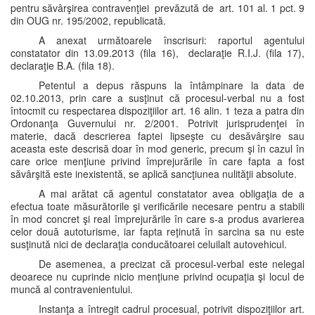
pentru săvârşirea contravenţiei prevăzută de art. 101 al. 1 pct. 9
din OUG nr. 195/2002, republicată.
A anexat următoarele înscrisuri: raportul agentului
constatator din 13.09.2013 (fila 16), declaraţie R.I.J. (fila 17),
declaraţie B.A. (fila 18).
Petentul a depus răspuns la întâmpinare la data de
02.10.2013, prin care a susţinut că procesul-verbal nu a fost
întocmit cu respectarea dispoziţiilor art. 16 alin. 1 teza a patra din
Ordonanţa Guvernului nr. 2/2001. Potrivit jurisprudenţei în
materie, dacă descrierea faptei lipseşte cu desăvârşire sau
aceasta este descrisă doar în mod generic, precum şi în cazul în
care orice menţiune privind împrejurările în care fapta a fost
săvârşită este inexistentă, se aplică sancţiunea nulităţii absolute.
A mai arătat că agentul constatator avea obligaţia de a
efectua toate măsurătorile şi verificările necesare pentru a stabili
în mod concret şi real împrejurările în care s-a produs avarierea
celor două autoturisme, iar fapta reţinută în sarcina sa nu este
susţinută nici de declaraţia conducătoarei celuilalt autovehicul.
De asemenea, a precizat că procesul-verbal este nelegal
deoarece nu cuprinde nicio menţiune privind ocupaţia şi locul de
muncă al contravenientului.
Instanţa a întregit cadrul procesual, potrivit dispoziţiilor art.