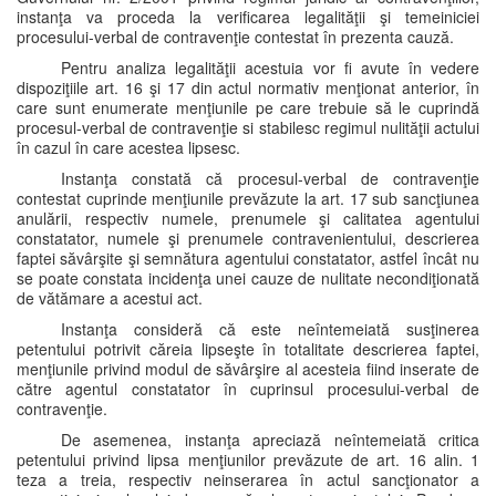
instanţa va proceda la verificarea legalităţii şi temeiniciei
procesului-verbal de contravenţie contestat în prezenta cauză.
Pentru analiza legalităţii acestuia vor fi avute în vedere
dispoziţiile art. 16 şi 17 din actul normativ menţionat anterior, în
care sunt enumerate menţiunile pe care trebuie să le cuprindă
procesul-verbal de contravenţie si stabilesc regimul nulităţii actului
în cazul în care acestea lipsesc.
Instanţa constată că procesul-verbal de contravenţie
contestat cuprinde menţiunile prevăzute la art. 17 sub sancţiunea
anulării, respectiv numele, prenumele şi calitatea agentului
constatator, numele şi prenumele contravenientului, descrierea
faptei săvârşite şi semnătura agentului constatator, astfel încât nu
se poate constata incidenţa unei cauze de nulitate necondiţionată
de vătămare a acestui act.
Instanţa consideră că este neîntemeiată susţinerea
petentului potrivit căreia lipseşte în totalitate descrierea faptei,
menţiunile privind modul de săvârşire al acesteia fiind inserate de
către agentul constatator în cuprinsul procesului-verbal de
contravenţie.
De asemenea, instanţa apreciază neîntemeiată critica
petentului privind lipsa menţiunilor prevăzute de art. 16 alin. 1
teza a treia, respectiv neinserarea în actul sancţionator a