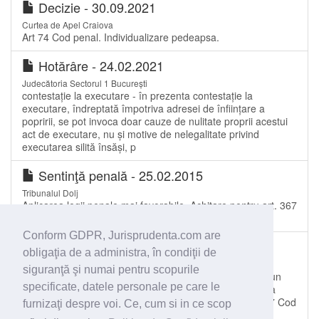
Decizie - 30.09.2021
Curtea de Apel Craiova
Art 74 Cod penal. Individualizare pedeapsa.
Hotărâre - 24.02.2021
Judecătoria Sectorul 1 București
contestație la executare - în prezenta contestație la
executare, îndreptată împotriva adresei de înființare a
popririi, se pot invoca doar cauze de nulitate proprii acestui
act de executare, nu și motive de nelegalitate privind
executarea silită însăși, p
Sentinţă penală - 25.02.2015
Tribunalul Dolj
Aplicarea legii penale mai favorabile. Achitare pentru art. 367
Cp, art. 213 alin. 1 Cp şi art. 328 Cp
Conform GDPR, Jurisprudenta.com are
Decizie - 09.06.2020
obligaţia de a administra, în condiţii de
Curtea de Apel Brașov
siguranţă şi numai pentru scopurile
Judecarea unei persoane pentru o faptă reprezentând un
specificate, datele personale pe care le
act material al unei infracțiuni continuate pentru care s-a
dispus anterior condamnarea acesteia. Aplicarea art. 37 Cod
furnizaţi despre voi. Ce, cum si in ce scop
penal