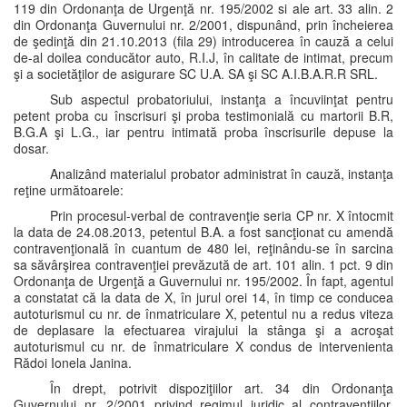
119 din Ordonanţa de Urgenţă nr. 195/2002 si ale art. 33 alin. 2
din Ordonanţa Guvernului nr. 2/2001, dispunând, prin încheierea
de şedinţă din 21.10.2013 (fila 29) introducerea în cauză a celui
de-al doilea conducător auto, R.I.J, în calitate de intimat, precum
şi a societăţilor de asigurare SC U.A. SA şi SC A.I.B.A.R.R SRL.
Sub aspectul probatoriului, instanţa a încuviinţat pentru
petent proba cu înscrisuri şi proba testimonială cu martorii B.R,
B.G.A şi L.G., iar pentru intimată proba înscrisurile depuse la
dosar.
Analizând materialul probator administrat în cauză, instanţa
reţine următoarele:
Prin procesul-verbal de contravenţie seria CP nr. X întocmit
la data de 24.08.2013, petentul B.A. a fost sancţionat cu amendă
contravenţională în cuantum de 480 lei, reţinându-se în sarcina
sa săvârşirea contravenţiei prevăzută de art. 101 alin. 1 pct. 9 din
Ordonanţa de Urgenţă a Guvernului nr. 195/2002. În fapt, agentul
a constatat că la data de X, în jurul orei 14, în timp ce conducea
autoturismul cu nr. de înmatriculare X, petentul nu a redus viteza
de deplasare la efectuarea virajului la stânga şi a acroşat
autoturismul cu nr. de înmatriculare X condus de intervenienta
Rădoi Ionela Janina.
În drept, potrivit dispoziţiilor art. 34 din Ordonanţa
Guvernului nr. 2/2001 privind regimul juridic al contravenţiilor,