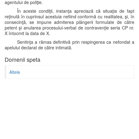
agentului de poliţie.
În aceste condiţii, instanţa apreciază că situaţia de fapt
reţinută în cuprinsul acestuia nefiind conformă cu realitatea, şi, în
consecinţă, se impune admiterea plângerii formulate de către
petent şi anularea procesului-verbal de contravenţie seria CP nr.
X întocmit la data de X.
Sentinţa a rămas definitivă prin respingerea ca nefondat a
apelului declarat de către intimată.
Domenii speta
Altele