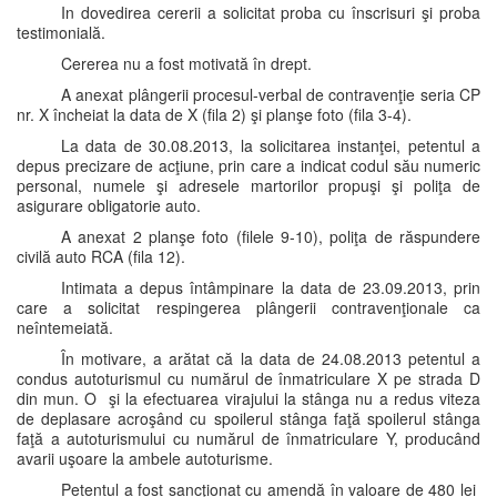
In dovedirea cererii a solicitat proba cu înscrisuri şi proba
testimonială.
Cererea nu a fost motivată în drept.
A anexat plângerii procesul-verbal de contravenţie seria CP
nr. X încheiat la data de X (fila 2) şi planşe foto (fila 3-4).
La data de 30.08.2013, la solicitarea instanţei, petentul a
depus precizare de acţiune, prin care a indicat codul său numeric
personal, numele şi adresele martorilor propuşi şi poliţa de
asigurare obligatorie auto.
A anexat 2 planşe foto (filele 9-10), poliţa de răspundere
civilă auto RCA (fila 12).
Intimata a depus întâmpinare la data de 23.09.2013, prin
care a solicitat respingerea plângerii contravenţionale ca
neîntemeiată.
În motivare, a arătat că la data de 24.08.2013 petentul a
condus autoturismul cu numărul de înmatriculare X pe strada D
din mun. O şi la efectuarea virajului la stânga nu a redus viteza
de deplasare acroşând cu spoilerul stânga faţă spoilerul stânga
faţă a autoturismului cu numărul de înmatriculare Y, producând
avarii uşoare la ambele autoturisme.
Petentul a fost sancţionat cu amendă în valoare de 480 lei