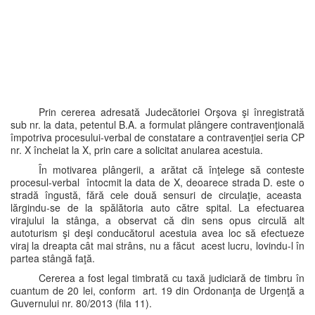
Prin cererea adresată Judecătoriei Orşova şi înregistrată
sub nr. la data, petentul B.A. a formulat plângere contravenţională
împotriva procesului-verbal de constatare a contravenţiei seria CP
nr. X încheiat la X, prin care a solicitat anularea acestuia.
În motivarea plângerii, a arătat că înţelege să conteste
procesul-verbal întocmit la data de X, deoarece strada D. este o
stradă îngustă, fără cele două sensuri de circulaţie, aceasta
lărgindu-se de la spălătoria auto către spital. La efectuarea
virajului la stânga, a observat că din sens opus circulă alt
autoturism şi deşi conducătorul acestuia avea loc să efectueze
viraj la dreapta cât mai strâns, nu a făcut acest lucru, lovindu-l în
partea stângă faţă.
Cererea a fost legal timbrată cu taxă judiciară de timbru în
cuantum de 20 lei, conform art. 19 din Ordonanţa de Urgenţă a
Guvernului nr. 80/2013 (fila 11).