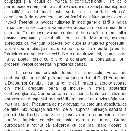
ocupaţiei şi a locului de muncă al contravenientului. Pe de o
parte, aceste menţiuni nu sunt prevăzute sub sancţiunea expresă
a nulităţii, astfel încât este vorba de o nulitate virtuală,
condiţionată de dovedirea unei vătămări de către partea care o
invocă. Petentul a invocat nulitatea în mod generic, fără a indica
în concret în ce constă vătămarea adusă prin omisiunea de a
cuprinde în procesul-verbal contestat în cauză a menţiunilor
privind ocupaţia şi locul său de muncă. Mai mult, instanţa
apreciază că menţiuni aspecte pot duce la anularea procesului-
verbal doar în situaţia în care ele au o anumită importanţă pentru
întrunirea elementelor constitutive ale contravenţiei, situaţie care
nu se poate reţine cu privire la contravenţia constatată prin
procesul-verbal contestat în prezenta cauză.
În ceea ce priveşte temeinicia procesului verbal de
contravenţie, analizată prin prisma jurisprudenţei Curţii Europene
a Drepturilor Omului, instanţa reţine că în materia faptelor scoase
din sfera dreptului penal şi incluse în sfera abaterilor
contravenţionale, Curtea europeană a admis faptul că limitele de
apreciere sub aspectul respectării prezumţiei de nevinovăţie sunt
mult mai largi. Prezumţia de nevinovăţie nu este una absolută, ca
de altfel nici obligaţia acuzării de a suporta întreaga sarcină a
probei. Dat fiind că analiza se plasează într-un domeniu în care
numărul faptelor sancţionate este extrem de mare, Curtea
europeană a reţinut că aplicarea cu cea mai mare rigoare a
principiilor enunţate ar duce la lăsarea nepedepsite a multor