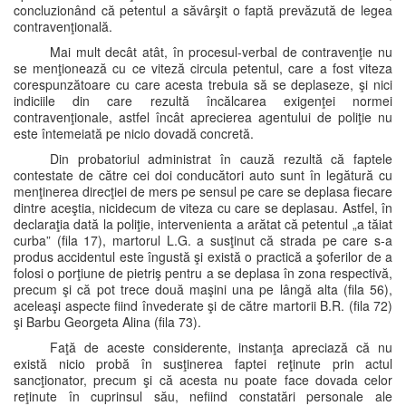
concluzionând că petentul a săvârşit o faptă prevăzută de legea
contravenţională.
Mai mult decât atât, în procesul-verbal de contravenţie nu
se menţionează cu ce viteză circula petentul, care a fost viteza
corespunzătoare cu care acesta trebuia să se deplaseze, şi nici
indiciile din care rezultă încălcarea exigenţei normei
contravenţionale, astfel încât aprecierea agentului de poliţie nu
este întemeiată pe nicio dovadă concretă.
Din probatoriul administrat în cauză rezultă că faptele
contestate de către cei doi conducători auto sunt în legătură cu
menţinerea direcţiei de mers pe sensul pe care se deplasa fiecare
dintre aceştia, nicidecum de viteza cu care se deplasau. Astfel, în
declaraţia dată la poliţie, intervenienta a arătat că petentul „a tăiat
curba” (fila 17), martorul L.G. a susţinut că strada pe care s-a
produs accidentul este îngustă şi există o practică a şoferilor de a
folosi o porţiune de pietriş pentru a se deplasa în zona respectivă,
precum şi că pot trece două maşini una pe lângă alta (fila 56),
aceleaşi aspecte fiind învederate şi de către martorii B.R. (fila 72)
şi Barbu Georgeta Alina (fila 73).
Faţă de aceste considerente, instanţa apreciază că nu
există nicio probă în susţinerea faptei reţinute prin actul
sancţionator, precum şi că acesta nu poate face dovada celor
reţinute în cuprinsul său, nefiind constatări personale ale