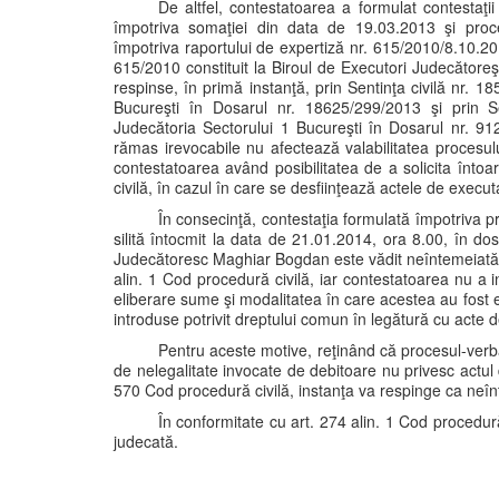
De altfel, contestatoarea a formulat contestaţii
împotriva somaţiei din data de 19.03.2013 şi proce
împotriva raportului de expertiză nr. 615/2010/8.10.2
615/2010 constituit la Biroul de Executori Judecătore
respinse, în primă instanţă, prin Sentinţa civilă nr.
Bucureşti în Dosarul nr. 18625/299/2013 şi prin S
Judecătoria Sectorului 1 Bucureşti în Dosarul nr. 91
rămas irevocabile nu afectează valabilitatea procesulu
contestatoarea având posibilitatea de a solicita întoa
civilă, în cazul în care se desfiinţează actele de executa
În consecinţă, contestaţia formulată împotriva p
silită întocmit la data de 21.01.2014, ora 8.00, în do
Judecătoresc Maghiar Bogdan este vădit neîntemeiată, 
alin. 1 Cod procedură civilă, iar contestatoarea nu a i
eliberare sume şi modalitatea în care acestea au fost eli
introduse potrivit dreptului comun în legătură cu acte d
Pentru aceste motive, reţinând că procesul-verba
de nelegalitate invocate de debitoare nu privesc actul
570 Cod procedură civilă, instanţa va respinge ca neîn
În conformitate cu art. 274 alin. 1 Cod procedură 
judecată.