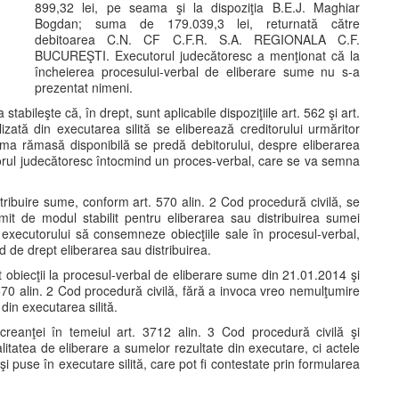
899,32 lei, pe seama şi la dispoziţia B.E.J. Maghiar
Bogdan; suma de 179.039,3 lei, returnată către
debitoarea C.N. CF C.F.R. S.A. REGIONALA C.F.
BUCUREŞTI. Executorul judecătoresc a menţionat că la
încheierea procesului-verbal de eliberare sume nu s-a
prezentat nimeni.
stabileşte că, în drept, sunt aplicabile dispoziţiile art. 562 şi art.
ată din executarea silită se eliberează creditorului urmăritor
suma rămasă disponibilă se predă debitorului, despre eliberarea
torul judecătoresc întocmind un proces-verbal, care se va semna
tribuire sume, conform art. 570 alin. 2 Cod procedură civilă, se
it de modul stabilit pentru eliberarea sau distribuirea sumei
 executorului să consemneze obiecţiile sale în procesul-verbal,
d de drept eliberarea sau distribuirea.
 obiecţii la procesul-verbal de eliberare sume din 21.01.2014 şi
570 alin. 2 Cod procedură civilă, fără a invoca vreo nemulţumire
din executarea silită.
a creanţei în temeiul art. 3712 alin. 3 Cod procedură civilă şi
itatea de eliberare a sumelor rezultate din executare, ci actele
şi puse în executare silită, care pot fi contestate prin formularea