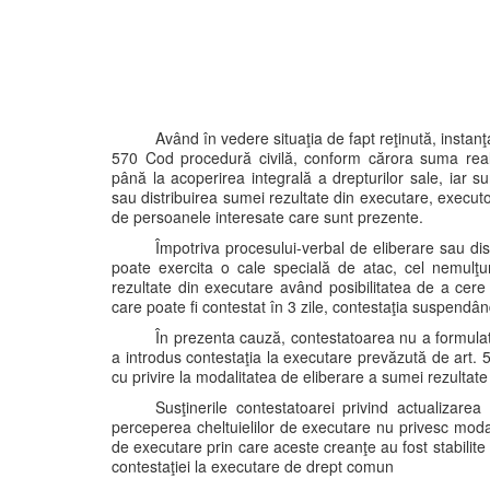
Având în vedere situaţia de fapt reţinută, instanţa 
570 Cod procedură civilă, conform cărora suma realiz
până la acoperirea integrală a drepturilor sale, iar 
sau distribuirea sumei rezultate din executare, execu
de persoanele interesate care sunt prezente.
Împotriva procesului-verbal de eliberare sau dis
poate exercita o cale specială de atac, cel nemulţum
rezultate din executare având posibilitatea de a cere
care poate fi contestat în 3 zile, contestaţia suspendân
În prezenta cauză, contestatoarea nu a formulat
a introdus contestaţia la executare prevăzută de art. 
cu privire la modalitatea de eliberare a sumei rezultate 
Susţinerile contestatoarei privind actualizare
perceperea cheltuielilor de executare nu privesc modal
de executare prin care aceste creanţe au fost stabilite 
contestaţiei la executare de drept comun