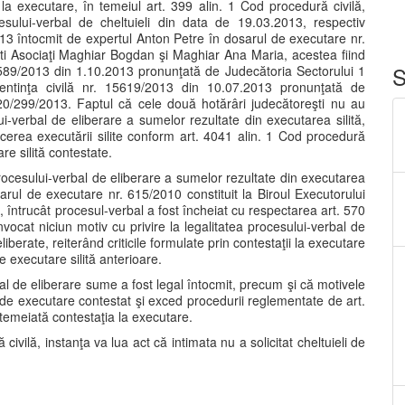
 la executare, în temeiul art. 399 alin. 1 Cod procedură civilă,
sului-verbal de cheltuieli din data de 19.03.2013, respectiv
013 întocmit de expertul Anton Petre în dosarul de executare nr.
şti Asociaţi Maghiar Bogdan şi Maghiar Ana Maria, acestea fiind
S
 18589/2013 din 1.10.2013 pronunţată de Judecătoria Sectorului 1
entinţa civilă nr. 15619/2013 din 10.07.2013 pronunţată de
20/299/2013. Faptul că cele două hotărâri judecătoreşti nu au
i-verbal de eliberare a sumelor rezultate din executarea silită,
rcerea executării silite conform art. 4041 alin. 1 Cod procedură
re silită contestate.
rocesului-verbal de eliberare a sumelor rezultate din executarea
sarul de executare nr. 615/2010 constituit la Biroul Executorului
întrucât procesul-verbal a fost încheiat cu respectarea art. 570
nvocat niciun motiv cu privire la legalitatea procesului-verbal de
berate, reiterând criticile formulate prin contestaţii la executare
e executare silită anterioare.
l de eliberare sume a fost legal întocmit, precum şi că motivele
 de executare contestat şi exced procedurii reglementate de art.
temeiată contestaţia la executare.
civilă, instanţa va lua act că intimata nu a solicitat cheltuieli de