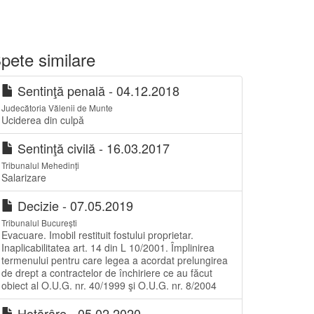
pete similare
Sentinţă penală - 04.12.2018
Judecătoria Vălenii de Munte
Uciderea din culpă
Sentinţă civilă - 16.03.2017
Tribunalul Mehedinți
Salarizare
Decizie - 07.05.2019
Tribunalul București
Evacuare. Imobil restituit fostului proprietar.
Inaplicabilitatea art. 14 din L 10/2001. Împlinirea
termenului pentru care legea a acordat prelungirea
de drept a contractelor de închiriere ce au făcut
obiect al O.U.G. nr. 40/1999 şi O.U.G. nr. 8/2004
Hotărâre - 05.02.2020