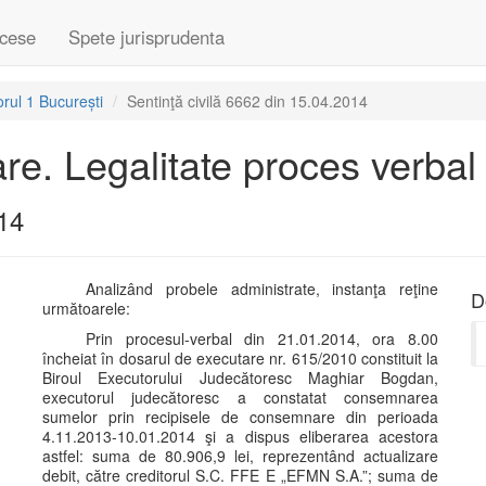
cese
Spete jurisprudenta
rul 1 București
Sentinţă civilă 6662 din 15.04.2014
are. Legalitate proces verbal
014
Analizând probele administrate, instanţa reţine
D
următoarele:
Prin procesul-verbal din 21.01.2014, ora 8.00
încheiat în dosarul de executare nr. 615/2010 constituit la
Biroul Executorului Judecătoresc Maghiar Bogdan,
executorul judecătoresc a constatat consemnarea
sumelor prin recipisele de consemnare din perioada
4.11.2013-10.01.2014 şi a dispus eliberarea acestora
astfel: suma de 80.906,9 lei, reprezentând actualizare
debit, către creditorul S.C. FFE E „EFMN S.A.”; suma de