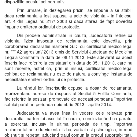
dispozitiile acestui act normativ.
Prin urmare, în dezlegarea pricinii se impune a se stabili
daca reclamanta a fost supusa la acte de violenta - în întelesul
art. 4 din Legea nr. 217/ 2003 si daca starea de fapt dovedita
impune emiterea ordinului de protectie.
Din probele administrate în cauza, Judecatoria retine ca
violenta fizica invocata de reclamanta este dovedita, prin
coroborarea declaratiei martorei G.D. cu certificatul medico-legal
nr. *** A2 agresiuni/ 2013 emis de Serviciul Judetean de Medicina
Legala Constanta la data de 06.11.2013. Este adevarat ca acest
înscris face referire la constatari din data de 05.11.2013, care nu
sunt recente, astfel ca, prin el însusi, certificatul medico-legal
exhibat de reclamanta nu este de natura a convinge instanta de
necesitatea emiterii ordinului de protectie.
La rândul lor, înscrisurile depuse la dosar de reclamanta,
reprezentând adrese de raspuns al Sectiei 5 Politie Constanta,
fac referire la sesizari promovate de aceeasi persoana împotriva
sotului pârât, în perioada noiembrie 2013 - aprilie 2014.
Judecatoria va avea însa în vedere cele relevate prin
declaratia martorului ascultat în cauza, concluzionând ca pârâtul
a exercitat, inclusiv în ultima perioada de timp, împotriva
reclamantei acte de violenta fizica, verbala si psihologica, în mod
obisnuit si repetat, aducând traiul comun la pragul suportabilitatii,