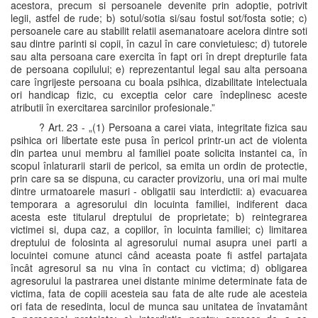
acestora, precum si persoanele devenite prin adoptie, potrivit
legii, astfel de rude; b) sotul/sotia si/sau fostul sot/fosta sotie; c)
persoanele care au stabilit relatii asemanatoare acelora dintre soti
sau dintre parinti si copii, în cazul în care convietuiesc; d) tutorele
sau alta persoana care exercita în fapt ori în drept drepturile fata
de persoana copilului; e) reprezentantul legal sau alta persoana
care îngrijeste persoana cu boala psihica, dizabilitate intelectuala
ori handicap fizic, cu exceptia celor care îndeplinesc aceste
atributii în exercitarea sarcinilor profesionale.”
? Art. 23 - „(1) Persoana a carei viata, integritate fizica sau
psihica ori libertate este pusa în pericol printr-un act de violenta
din partea unui membru al familiei poate solicita instantei ca, în
scopul înlaturarii starii de pericol, sa emita un ordin de protectie,
prin care sa se dispuna, cu caracter provizoriu, una ori mai multe
dintre urmatoarele masuri - obligatii sau interdictii: a) evacuarea
temporara a agresorului din locuinta familiei, indiferent daca
acesta este titularul dreptului de proprietate; b) reintegrarea
victimei si, dupa caz, a copiilor, în locuinta familiei; c) limitarea
dreptului de folosinta al agresorului numai asupra unei parti a
locuintei comune atunci când aceasta poate fi astfel partajata
încât agresorul sa nu vina în contact cu victima; d) obligarea
agresorului la pastrarea unei distante minime determinate fata de
victima, fata de copiii acesteia sau fata de alte rude ale acesteia
ori fata de resedinta, locul de munca sau unitatea de învatamânt