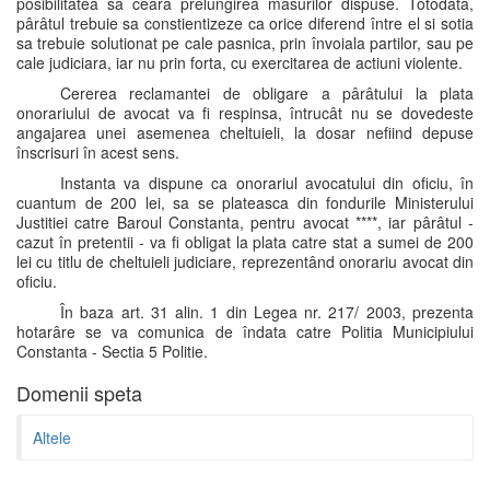
posibilitatea sa ceara prelungirea masurilor dispuse. Totodata,
pârâtul trebuie sa constientizeze ca orice diferend între el si sotia
sa trebuie solutionat pe cale pasnica, prin învoiala partilor, sau pe
cale judiciara, iar nu prin forta, cu exercitarea de actiuni violente.
Cererea reclamantei de obligare a pârâtului la plata
onorariului de avocat va fi respinsa, întrucât nu se dovedeste
angajarea unei asemenea cheltuieli, la dosar nefiind depuse
înscrisuri în acest sens.
Instanta va dispune ca onorariul avocatului din oficiu, în
cuantum de 200 lei, sa se plateasca din fondurile Ministerului
Justitiei catre Baroul Constanta, pentru avocat ****, iar pârâtul -
cazut în pretentii - va fi obligat la plata catre stat a sumei de 200
lei cu titlu de cheltuieli judiciare, reprezentând onorariu avocat din
oficiu.
În baza art. 31 alin. 1 din Legea nr. 217/ 2003, prezenta
hotarâre se va comunica de îndata catre Politia Municipiului
Constanta - Sectia 5 Politie.
Domenii speta
Altele