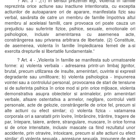
? Art. 3 - „(1) În sensul prezentei legi, violenta în familie
reprezinta orice actiune sau inactiune intentionata, cu exceptia
actiunilor de autoaparare ori de aparare, manifestata fizic sau
verbal, savârsita de catre un membru de familie împotriva altui
membru al aceleiasi familii, care provoaca ori poate cauza un
prejudiciu sau suferinte fizice, psihice, sexuale, emotionale ori
psihologice, inclusiv amenintarea cu asemenea acte,
constrângerea sau privarea arbitrara de libertate. (2) Constituie,
de asemenea, violenta în familie împiedicarea femeii de a-si
exercita drepturile si libertatile fundamentale.”
? Art. 4 - „Violenta în familie se manifesta sub urmatoarele
forme: a) violenta verbala - adresarea printr-un limbaj jignitor,
brutal, precum utilizarea de insulte, amenintari, cuvinte si expresii
degradante sau umilitoare; b) violenta psihologica - impunerea
vointei sau a controlului personal, provocarea de stari de tensiune
si de suferinta psihica în orice mod si prin orice mijloace, violenta
demonstrativa asupra obiectelor si animalelor, prin amenintari
verbale, afisare ostentativa a armelor, neglijare, controlul vietii
personale, acte de gelozie, constrângerile de orice fel, precum si
alte actiuni cu efect similar; c) violenta fizica - vatamarea
corporala ori a sanatatii prin lovire, îmbrâncire, trântire, tragere de
par, întepare, taiere, ardere, strangulare, muscare, în orice forma
si de orice intensitate, inclusiv mascate ca fiind rezultatul unor
accidente, prin otravire, intoxicare, precum si alte actiuni cu efect
similar; d) violenta sexuala - agresiune sexuala, impunere de acte