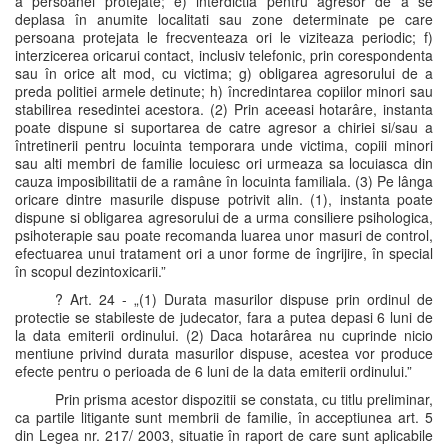
a persoanei protejate; e) interdictia pentru agresor de a se
deplasa în anumite localitati sau zone determinate pe care
persoana protejata le frecventeaza ori le viziteaza periodic; f)
interzicerea oricarui contact, inclusiv telefonic, prin corespondenta
sau în orice alt mod, cu victima; g) obligarea agresorului de a
preda politiei armele detinute; h) încredintarea copiilor minori sau
stabilirea resedintei acestora. (2) Prin aceeasi hotarâre, instanta
poate dispune si suportarea de catre agresor a chiriei si/sau a
întretinerii pentru locuinta temporara unde victima, copiii minori
sau alti membri de familie locuiesc ori urmeaza sa locuiasca din
cauza imposibilitatii de a ramâne în locuinta familiala. (3) Pe lânga
oricare dintre masurile dispuse potrivit alin. (1), instanta poate
dispune si obligarea agresorului de a urma consiliere psihologica,
psihoterapie sau poate recomanda luarea unor masuri de control,
efectuarea unui tratament ori a unor forme de îngrijire, în special
în scopul dezintoxicarii.”
? Art. 24 - „(1) Durata masurilor dispuse prin ordinul de
protectie se stabileste de judecator, fara a putea depasi 6 luni de
la data emiterii ordinului. (2) Daca hotarârea nu cuprinde nicio
mentiune privind durata masurilor dispuse, acestea vor produce
efecte pentru o perioada de 6 luni de la data emiterii ordinului.”
Prin prisma acestor dispozitii se constata, cu titlu preliminar,
ca partile litigante sunt membrii de familie, în acceptiunea art. 5
din Legea nr. 217/ 2003, situatie în raport de care sunt aplicabile