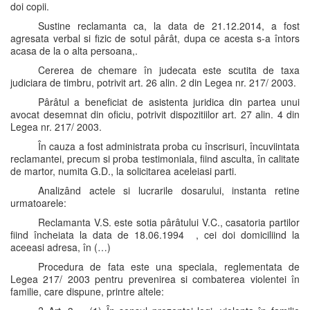
doi copii.
Sustine reclamanta ca, la data de 21.12.2014, a fost
agresata verbal si fizic de sotul pârât, dupa ce acesta s-a întors
acasa de la o alta persoana,.
Cererea de chemare în judecata este scutita de taxa
judiciara de timbru, potrivit art. 26 alin. 2 din Legea nr. 217/ 2003.
Pârâtul a beneficiat de asistenta juridica din partea unui
avocat desemnat din oficiu, potrivit dispozitiilor art. 27 alin. 4 din
Legea nr. 217/ 2003.
În cauza a fost administrata proba cu înscrisuri, încuviintata
reclamantei, precum si proba testimoniala, fiind asculta, în calitate
de martor, numita G.D., la solicitarea aceleiasi parti.
Analizând actele si lucrarile dosarului, instanta retine
urmatoarele:
Reclamanta V.S. este sotia pârâtului V.C., casatoria partilor
fiind încheiata la data de 18.06.1994 , cei doi domiciliind la
aceeasi adresa, în (…)
Procedura de fata este una speciala, reglementata de
Legea 217/ 2003 pentru prevenirea si combaterea violentei în
familie, care dispune, printre altele: