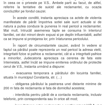
în ceea ce o priveste pe V.S.. Ambele parti au facut, de altfel,
referire la tentative de suicid ale reclamantei, cu ocazia
concluziilor pe fondul cauzei.
În aceste conditii, instanta apreciaza ca actele de violenta
manifestate de pârât împotriva sotiei sale sunt actuale si de
natura a putea conduce la punerea în real pericol a reclamantei.
Mai mult, întrucât asemenea fapte se consuma în interiorul
familiei, cei doi minori devin expusi si pe deplin influentabili, astfel
ca se impune si protejarea lor, prin înlaturarea pericolului.
În raport de circumstantele cauzei, având în vedere si
faptul ca pârâtul poate reprezenta un real pericol la adresa vietii,
integritatii fizice si psihice a reclamantei, cât si a integritatii psihice
a minorilor, Judecatoria apreciaza ca cererea de fata este
întemeiata, astfel încât se impune emiterea ordinului de protectie
cerut de V.S., instanta urmând a dispune:
- evacuarea temporara a pârâtului din locuinta familiei,
situata în municipiul Constanta, str. (…)
- obligarea pârâtului la pastrarea unei distante minime de
200 m fata de reclamanta si fata de domiciliul acesteia;
- interdictia pentru pârât de a contacta reclamanta, inclusiv
telefonic, prin corespondenta sau în orice alt mod;