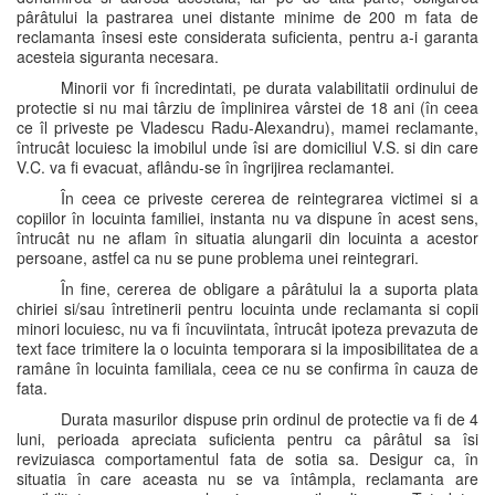
pârâtului la pastrarea unei distante minime de 200 m fata de
reclamanta însesi este considerata suficienta, pentru a-i garanta
acesteia siguranta necesara.
Minorii vor fi încredintati, pe durata valabilitatii ordinului de
protectie si nu mai târziu de împlinirea vârstei de 18 ani (în ceea
ce îl priveste pe Vladescu Radu-Alexandru), mamei reclamante,
întrucât locuiesc la imobilul unde îsi are domiciliul V.S. si din care
V.C. va fi evacuat, aflându-se în îngrijirea reclamantei.
În ceea ce priveste cererea de reintegrarea victimei si a
copiilor în locuinta familiei, instanta nu va dispune în acest sens,
întrucât nu ne aflam în situatia alungarii din locuinta a acestor
persoane, astfel ca nu se pune problema unei reintegrari.
În fine, cererea de obligare a pârâtului la a suporta plata
chiriei si/sau întretinerii pentru locuinta unde reclamanta si copii
minori locuiesc, nu va fi încuviintata, întrucât ipoteza prevazuta de
text face trimitere la o locuinta temporara si la imposibilitatea de a
ramâne în locuinta familiala, ceea ce nu se confirma în cauza de
fata.
Durata masurilor dispuse prin ordinul de protectie va fi de 4
luni, perioada apreciata suficienta pentru ca pârâtul sa îsi
revizuiasca comportamentul fata de sotia sa. Desigur ca, în
situatia în care aceasta nu se va întâmpla, reclamanta are