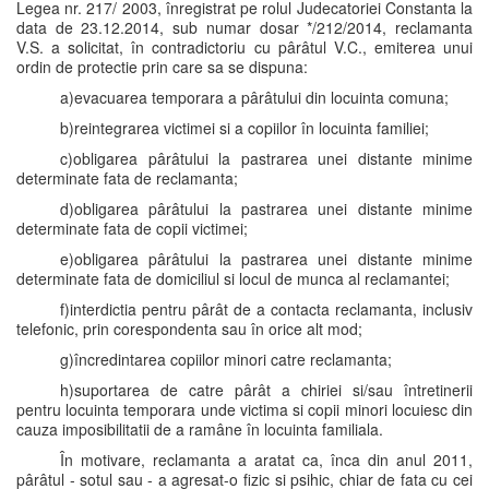
Legea nr. 217/ 2003, înregistrat pe rolul Judecatoriei Constanta la
data de 23.12.2014, sub numar dosar */212/2014, reclamanta
V.S. a solicitat, în contradictoriu cu pârâtul V.C., emiterea unui
ordin de protectie prin care sa se dispuna:
a)evacuarea temporara a pârâtului din locuinta comuna;
b)reintegrarea victimei si a copiilor în locuinta familiei;
c)obligarea pârâtului la pastrarea unei distante minime
determinate fata de reclamanta;
d)obligarea pârâtului la pastrarea unei distante minime
determinate fata de copii victimei;
e)obligarea pârâtului la pastrarea unei distante minime
determinate fata de domiciliul si locul de munca al reclamantei;
f)interdictia pentru pârât de a contacta reclamanta, inclusiv
telefonic, prin corespondenta sau în orice alt mod;
g)încredintarea copiilor minori catre reclamanta;
h)suportarea de catre pârât a chiriei si/sau întretinerii
pentru locuinta temporara unde victima si copii minori locuiesc din
cauza imposibilitatii de a ramâne în locuinta familiala.
În motivare, reclamanta a aratat ca, înca din anul 2011,
pârâtul - sotul sau - a agresat-o fizic si psihic, chiar de fata cu cei