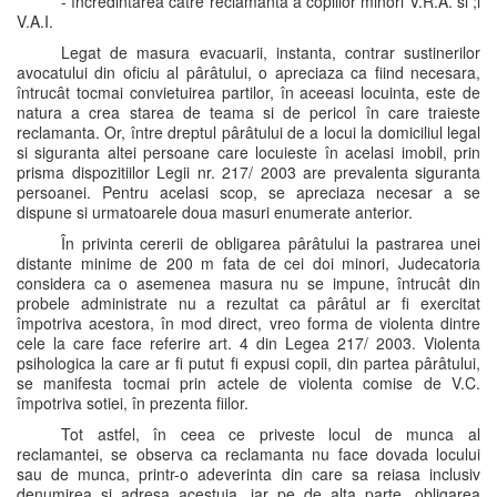
- încredintarea catre reclamanta a copiilor minori V.R.A. si ;i
V.A.I.
Legat de masura evacuarii, instanta, contrar sustinerilor
avocatului din oficiu al pârâtului, o apreciaza ca fiind necesara,
întrucât tocmai convietuirea partilor, în aceeasi locuinta, este de
natura a crea starea de teama si de pericol în care traieste
reclamanta. Or, între dreptul pârâtului de a locui la domiciliul legal
si siguranta altei persoane care locuieste în acelasi imobil, prin
prisma dispozitiilor Legii nr. 217/ 2003 are prevalenta siguranta
persoanei. Pentru acelasi scop, se apreciaza necesar a se
dispune si urmatoarele doua masuri enumerate anterior.
În privinta cererii de obligarea pârâtului la pastrarea unei
distante minime de 200 m fata de cei doi minori, Judecatoria
considera ca o asemenea masura nu se impune, întrucât din
probele administrate nu a rezultat ca pârâtul ar fi exercitat
împotriva acestora, în mod direct, vreo forma de violenta dintre
cele la care face referire art. 4 din Legea 217/ 2003. Violenta
psihologica la care ar fi putut fi expusi copii, din partea pârâtului,
se manifesta tocmai prin actele de violenta comise de V.C.
împotriva sotiei, în prezenta fiilor.
Tot astfel, în ceea ce priveste locul de munca al
reclamantei, se observa ca reclamanta nu face dovada locului
sau de munca, printr-o adeverinta din care sa reiasa inclusiv
denumirea si adresa acestuia, iar pe de alta parte, obligarea