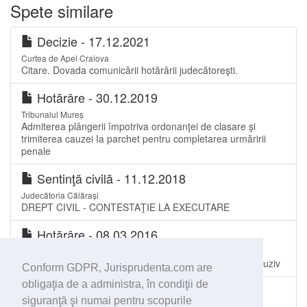
Spete similare
Decizie - 17.12.2021
Curtea de Apel Craiova
Citare. Dovada comunicării hotărârii judecătoreşti.
Hotărâre - 30.12.2019
Tribunalul Mureș
Admiterea plângerii împotriva ordonanţei de clasare şi
trimiterea cauzei Ia parchet pentru completarea urmăririi
penale
Sentinţă civilă - 11.12.2018
Judecătoria Călărași
DREPT CIVIL - CONTESTAŢIE LA EXECUTARE
Hotărâre - 08.03.2016
Judecătoria Sectorul 1 București
clauze abuzive - clauze invocate care nu au caracter abuziv
Conform GDPR, Jurisprudenta.com are
obligaţia de a administra, în condiţii de
Sentinţă civilă - 30.01.2015
siguranţă şi numai pentru scopurile