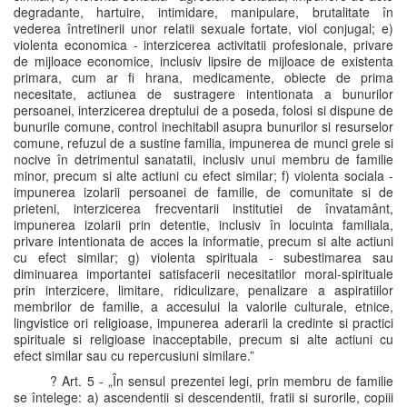
degradante, hartuire, intimidare, manipulare, brutalitate în
vederea întretinerii unor relatii sexuale fortate, viol conjugal; e)
violenta economica - interzicerea activitatii profesionale, privare
de mijloace economice, inclusiv lipsire de mijloace de existenta
primara, cum ar fi hrana, medicamente, obiecte de prima
necesitate, actiunea de sustragere intentionata a bunurilor
persoanei, interzicerea dreptului de a poseda, folosi si dispune de
bunurile comune, control inechitabil asupra bunurilor si resurselor
comune, refuzul de a sustine familia, impunerea de munci grele si
nocive în detrimentul sanatatii, inclusiv unui membru de familie
minor, precum si alte actiuni cu efect similar; f) violenta sociala -
impunerea izolarii persoanei de familie, de comunitate si de
prieteni, interzicerea frecventarii institutiei de învatamânt,
impunerea izolarii prin detentie, inclusiv în locuinta familiala,
privare intentionata de acces la informatie, precum si alte actiuni
cu efect similar; g) violenta spirituala - subestimarea sau
diminuarea importantei satisfacerii necesitatilor moral-spirituale
prin interzicere, limitare, ridiculizare, penalizare a aspiratiilor
membrilor de familie, a accesului la valorile culturale, etnice,
lingvistice ori religioase, impunerea aderarii la credinte si practici
spirituale si religioase inacceptabile, precum si alte actiuni cu
efect similar sau cu repercusiuni similare.”
? Art. 5 - „În sensul prezentei legi, prin membru de familie
se întelege: a) ascendentii si descendentii, fratii si surorile, copiii