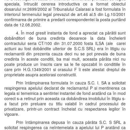
speciala, întrucât cererea introductiva ce a format obiectul
dosarului nr.2699/2002 al Tribunalului Calarasi a fost formulata în
interiorul termenului legal prevazut de art.46 al.5 din Lg.10/2001
confirmarea de primire a predarii corespondentei la posta purtând
data de 12.08.2002.
4. În mod gresit instanta de fond a apreciat ca pârâtii sunt
dobânditori de buna credinta deoarece la data încheierii
contractului seria CT/100 din 31.07.2000 fosta ILSA (ale carei
actiuni au fost dobândite ulterior de S.C.S SRL) era în litigiu cu
reclamantii din prezenta cauza deci nu se pot prevala de buna
credinta în aceste conditii, ba mai mult, aceasta pârâta nici nu
poate produce un înscris care sa le fie opozabil în conditiile în
care prin H.G.1349/2001 si orasului F îi este atestat dreptul de
proprietate asupra acelorasi constructii.
Prin întâmpinarea formulata în cauza S.C. I. SA a solicitat
respingerea apelului declarat de reclamantul P si mentinerea ca
legala si temeinica a sentintei instantei de fond aratând ca în mod
corect s-a retinut prin aceasta ca dobândirea imobilului în litigiu s-
a facut prin preluare cu titlu valabil în cadrul procesului de
privatizare, printr-un contract încheiat cu respectarea legilor în
vigoare.
Prin întâmpinarea depusa în cauza pârâta S.C. S SRL a
solicitat respingerea ca neîntemeiata a apelului lui P aratând ca