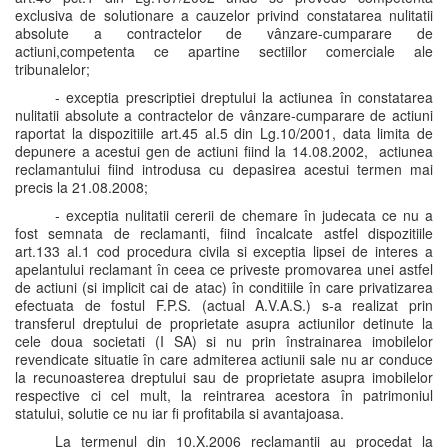
exclusiva de solutionare a cauzelor privind constatarea nulitatii
absolute a contractelor de vânzare-cumparare de
actiuni,competenta ce apartine sectiilor comerciale ale
tribunalelor;
- exceptia prescriptiei dreptului la actiunea în constatarea
nulitatii absolute a contractelor de vânzare-cumparare de actiuni
raportat la dispozitiile art.45 al.5 din Lg.10/2001, data limita de
depunere a acestui gen de actiuni fiind la 14.08.2002, actiunea
reclamantului fiind introdusa cu depasirea acestui termen mai
precis la 21.08.2008;
- exceptia nulitatii cererii de chemare în judecata ce nu a
fost semnata de reclamanti, fiind încalcate astfel dispozitiile
art.133 al.1 cod procedura civila si exceptia lipsei de interes a
apelantului reclamant în ceea ce priveste promovarea unei astfel
de actiuni (si implicit cai de atac) în conditiile în care privatizarea
efectuata de fostul F.P.S. (actual A.V.A.S.) s-a realizat prin
transferul dreptului de proprietate asupra actiunilor detinute la
cele doua societati (I SA) si nu prin înstrainarea imobilelor
revendicate situatie în care admiterea actiunii sale nu ar conduce
la recunoasterea dreptului sau de proprietate asupra imobilelor
respective ci cel mult, la reintrarea acestora în patrimoniul
statului, solutie ce nu iar fi profitabila si avantajoasa.
La termenul din 10.X.2006 reclamantii au procedat la