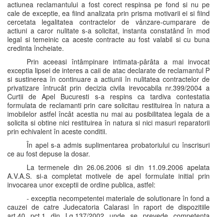
actiunea reclamantului a fost corect respinsa pe fond si nu pe
cale de exceptie, ea fiind analizata prin prisma motivarii ei si fiind
cercetata legalitatea contractelor de vânzare-cumparare de
actiuni a caror nulitate s-a solicitat, instanta constatând în mod
legal si temeinic ca aceste contracte au fost valabil si cu buna
credinta încheiate.
Prin aceeasi întâmpinare intimata-pârâta a mai invocat
exceptia lipsei de interes a caii de atac declarate de reclamantul P
si sustinerea în continuare a actiunii în nulitatea contractelor de
privatizare întrucât prin decizia civila irevocabila nr.399/2004 a
Curtii de Apel Bucuresti s-a respins ca tardiva contestatia
formulata de reclamanti prin care solicitau restituirea în natura a
imobilelor astfel încât acestia nu mai au posibilitatea legala de a
solicita si obtine nici restituirea în natura si nici masuri reparatorii
prin echivalent în aceste conditii.
În apel s-a admis suplimentarea probatoriului cu înscrisuri
ce au fost depuse la dosar.
La termenele din 26.06.2006 si din 11.09.2006 apelata
A.V.A.S. si-a completat motivele de apel formulate initial prin
invocarea unor exceptii de ordine publica, astfel:
- exceptia necompetentei materiale de solutionare în fond a
cauzei de catre Judecatoria Calarasi în raport de dispozitiile
art.40 pct.1 din Lg.137/2002 unde se prevede competenta