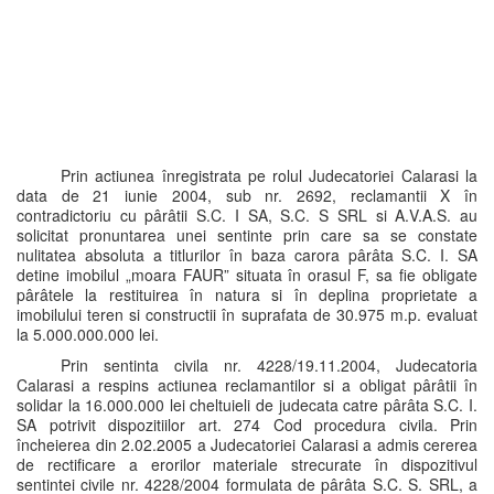
Prin actiunea înregistrata pe rolul Judecatoriei Calarasi la
data de 21 iunie 2004, sub nr. 2692, reclamantii X în
contradictoriu cu pârâtii S.C. I SA, S.C. S SRL si A.V.A.S. au
solicitat pronuntarea unei sentinte prin care sa se constate
nulitatea absoluta a titlurilor în baza carora pârâta S.C. I. SA
detine imobilul „moara FAUR” situata în orasul F, sa fie obligate
pârâtele la restituirea în natura si în deplina proprietate a
imobilului teren si constructii în suprafata de 30.975 m.p. evaluat
la 5.000.000.000 lei.
Prin sentinta civila nr. 4228/19.11.2004, Judecatoria
Calarasi a respins actiunea reclamantilor si a obligat pârâtii în
solidar la 16.000.000 lei cheltuieli de judecata catre pârâta S.C. I.
SA potrivit dispozitiilor art. 274 Cod procedura civila. Prin
încheierea din 2.02.2005 a Judecatoriei Calarasi a admis cererea
de rectificare a erorilor materiale strecurate în dispozitivul
sentintei civile nr. 4228/2004 formulata de pârâta S.C. S. SRL, a