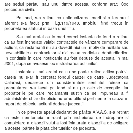
are sediul pârâtul sau unul dintre acestia, conform art.5 Cod
procedura civila.
Pe fond, s-a retinut ca nationalizarea morii si a terenului
aferent s-a facut prin Lg.119/1948, imobilul fiind trecut în
proprietatea statului în baza unui titlu.
S-a mai aratat ca în mod corect instanta de fond a retinut
ca au fost încheiate valabil contractele de vânzare cumparare de
actiuni, ca reclamanti nu au dovedit nici un motiv de nulitate sau
nevalabilitate a contractelor si nici reaua credinta a dobânditorilor,
în conditiile în care notificarile au fost depuse de acestia în mai
2001, dupa ce avusese loc înstrainarea actiunilor.
Instanta a mai aratat ca nu se poate retine critica potrivit
careia nu s-ar fi cercetat fondul cauzei de catre Judecatoria
Calarasi, deoarece din considerentele sentintei reiese ca
pronuntarea s-a facut pe fond si nu pe cale de exceptie, iar
probatoriile pe care reclamantii sustin ca se impuneau a fi
administrate chiar din oficiu nu erau utile si pertinente în cauza în
raport de obiectul actiunii deduse judecatii.
În ce priveste apelul declarat de pârâta A.V.A.S. s-a retinut
ca este neîntemeiat întrucât prin încheierea de îndreptare si
completare a dispozitivului a fost înlaturata dispozitia de obligare
a acestei pârâte la plata cheltuielilor de judecata.