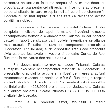
semnarea actiunii atât în nume propriu cât si ca mandatari cu
procura autentica pentru ceilalti reclamanti ce nu s-au prezentat
personal situatie în care exceptia nulitatii cererii de chemare în
judecata nu se mai impune a fi analizata ea ramânând aceste
conditii fara obiect.
La judecarea pe fond a cauzei apelantul reclamant P si-a
completat motivele de apel formulate invocând exceptia
necompetentei teritoriale a Judecatoriei Calarasi în solutionarea
cauzei în raport de situatia ca imobilele revendicate se afla pe
raza orasului F (aflat în raza de competenta teritoriala a
Judecatoriei Lehliu-Gara) si de dispozitiile art.13 cod procedura
civila care au fost avute în vedere si de catre Curtea de Apel
Bucuresti în motivarea deciziei 399/2004.
Prin decizia civila nr.275/A/10.11.2006, Tribunalul Calarasi
a respins exceptiile necompetentei materiale a Judecatoriei, a
prescriptiei dreptului la actiune si a lipsei de interes a actiunii
reclamantilor invocate de apelanta A.V.A.S. Bucuresti, a respins
apelurile declarate de reclamantul P si pârâta A.V.A.S. împotriva
sentintei civile nr.4228/2004 pronuntata de Judecatoria Calarasi
si a obligat apelantul P catre intimata S.C. S. SRL la 800 RON
cheltuieli de judecata.
Pentru a se pronunta astfel, tribunalul a retinut
urmatoarele: