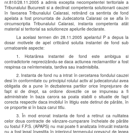
nr.810/28.11.2005 a admis exceptia necompetentei teritoriale a
Tribunalului Bucuresti si a declinat competenta solutionarii cauzei
în favoarea Tribunalului Calarasi, retinând ca sentinta de fond
apelata a fost pronuntata de Judecatoria Calarasi ce se afla în
circumscriptia Tribunalului Calarasi, instanta competenta atât
material si teritorial sa solutioneze apelurile declarate.
La acelasi termen din 28.11.2005 apelantul P a depus la
dosar motivele de apel criticând solutia instantei de fond sub
urmatoarele aspecte:
1. Hotarârea instantei de fond este ambigua si
contradictorie neprecizându-se daca actiunea reclamantilor a fost
respinsa ca neîntemeiata, tardiva sau inadmisibila.
2. Instanta de fond nu a intrat în cercetarea fondului cauzei
desi în conformitate cu principiul rolului activ al judecatorului avea
obligatia de a pune în dezbaterea partilor orice împrejurare de
fapt si de drept, sa ordone dovezile ce se impuneau a fi
administrate în baza carora sa poata stabili o situatie de fapt
corecta respectiv daca imobilul în litigiu este detinut de pârâte, în
ce proportie si în baza carui titlu.
3. În mod eronat instanta de fond a retinut ca nulitatea
celor doua contracte de vânzare-cumparare încheiate de pârâte
cu fostul F.P.S. (APAPS) nu mai poate fi analizata întrucât instanta
nu a fost legal învestita în interiorul termenului prevazut de legea