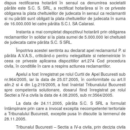
dispus rectificarea hotarârii în sensul ca denumirea societatii
pârâte este S.C. S. SRL, a rectificat hotarârea si în ce priveste
obligarea la plata cheltuielilor de judecata în sensul ca reclamantii
si nu pârâtii sunt obligati la plata cheltuielilor de judecata în suma
de 16.000.000 lei catre pârâta S.C.I. SA Calarasi.
Instanta a mai completat dispozitivul hotarârii prin obligarea
reclamantilor în solidar si la plata sumei de 5.000.000 lei cheltuieli
de judecata catre pârâta S.C. S SRL.
Împotriva acestei sentinta au declarat apel reclamantul P. si
pârâta A.V.A.S., criticând-o pentru nelegalitate si netemeinicie în
ceea ce priveste aplicarea dispozitiilor art.274 Cod procedura
civila, în conditiile în care a respins actiunea reclamantilor.
Apelul a fost înregistrat pe rolul Curtii de Apel Bucuresti sub
nr.964/2005, iar la data de 25.07.2005, în conformitate cu art.II
alin.2 si 4 din Lg.219/2005, a fost înaintat Tribunalului Bucuresti
spre competenta solutionare, dosarul fiind înregistrat pe rolul
Sectiei a IV-a civila la data de 4.08.2005, sub nr.3564/2005.
La data de 24.11.2005, pârâta S.C. S SRL a formulat
întâmpinare prin care a invocat exceptia necompetentei teritoriale
a Tribunalului Bucuresti, exceptie pusa în discutie la termenul de
28.11.2005.
Tribunalul Bucuresti – Sectia a IV-a civila, prin decizia civila