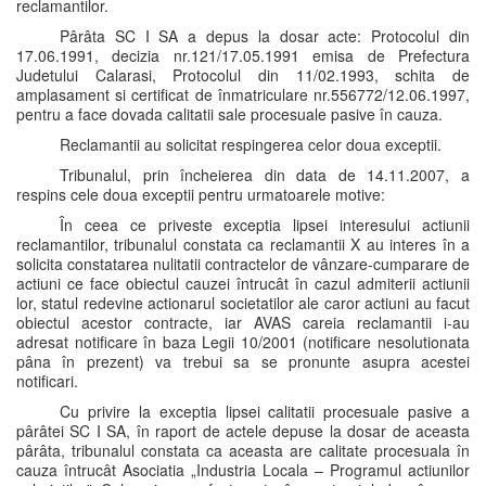
reclamantilor.
Pârâta SC I SA a depus la dosar acte: Protocolul din
17.06.1991, decizia nr.121/17.05.1991 emisa de Prefectura
Judetului Calarasi, Protocolul din 11/02.1993, schita de
amplasament si certificat de înmatriculare nr.556772/12.06.1997,
pentru a face dovada calitatii sale procesuale pasive în cauza.
Reclamantii au solicitat respingerea celor doua exceptii.
Tribunalul, prin încheierea din data de 14.11.2007, a
respins cele doua exceptii pentru urmatoarele motive:
În ceea ce priveste exceptia lipsei interesului actiunii
reclamantilor, tribunalul constata ca reclamantii X au interes în a
solicita constatarea nulitatii contractelor de vânzare-cumparare de
actiuni ce face obiectul cauzei întrucât în cazul admiterii actiunii
lor, statul redevine actionarul societatilor ale caror actiuni au facut
obiectul acestor contracte, iar AVAS careia reclamantii i-au
adresat notificare în baza Legii 10/2001 (notificare nesolutionata
pâna în prezent) va trebui sa se pronunte asupra acestei
notificari.
Cu privire la exceptia lipsei calitatii procesuale pasive a
pârâtei SC I SA, în raport de actele depuse la dosar de aceasta
pârâta, tribunalul constata ca aceasta are calitate procesuala în
cauza întrucât Asociatia „Industria Locala – Programul actiunilor