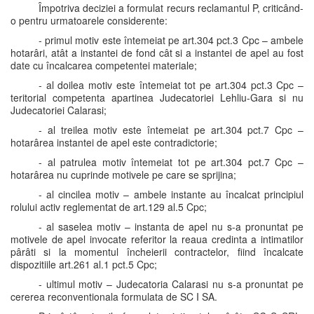
Împotriva deciziei a formulat recurs reclamantul P, criticând-
o pentru urmatoarele considerente:
- primul motiv este întemeiat pe art.304 pct.3 Cpc – ambele
hotarâri, atât a instantei de fond cât si a instantei de apel au fost
date cu încalcarea competentei materiale;
- al doilea motiv este întemeiat tot pe art.304 pct.3 Cpc –
teritorial competenta apartinea Judecatoriei Lehliu-Gara si nu
Judecatoriei Calarasi;
- al treilea motiv este întemeiat pe art.304 pct.7 Cpc –
hotarârea instantei de apel este contradictorie;
- al patrulea motiv întemeiat tot pe art.304 pct.7 Cpc –
hotarârea nu cuprinde motivele pe care se sprijina;
- al cincilea motiv – ambele instante au încalcat principiul
rolului activ reglementat de art.129 al.5 Cpc;
- al saselea motiv – instanta de apel nu s-a pronuntat pe
motivele de apel invocate referitor la reaua credinta a intimatilor
pârâti si la momentul încheierii contractelor, fiind încalcate
dispozitiile art.261 al.1 pct.5 Cpc;
- ultimul motiv – Judecatoria Calarasi nu s-a pronuntat pe
cererea reconventionala formulata de SC I SA.