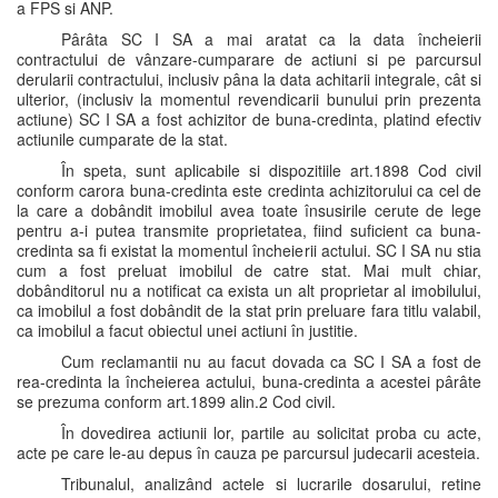
a FPS si ANP.
Pârâta SC I SA a mai aratat ca la data încheierii
contractului de vânzare-cumparare de actiuni si pe parcursul
derularii contractului, inclusiv pâna la data achitarii integrale, cât si
ulterior, (inclusiv la momentul revendicarii bunului prin prezenta
actiune) SC I SA a fost achizitor de buna-credinta, platind efectiv
actiunile cumparate de la stat.
În speta, sunt aplicabile si dispozitiile art.1898 Cod civil
conform carora buna-credinta este credinta achizitorului ca cel de
la care a dobândit imobilul avea toate însusirile cerute de lege
pentru a-i putea transmite proprietatea, fiind suficient ca buna-
credinta sa fi existat la momentul încheierii actului. SC I SA nu stia
cum a fost preluat imobilul de catre stat. Mai mult chiar,
dobânditorul nu a notificat ca exista un alt proprietar al imobilului,
ca imobilul a fost dobândit de la stat prin preluare fara titlu valabil,
ca imobilul a facut obiectul unei actiuni în justitie.
Cum reclamantii nu au facut dovada ca SC I SA a fost de
rea-credinta la încheierea actului, buna-credinta a acestei pârâte
se prezuma conform art.1899 alin.2 Cod civil.
În dovedirea actiunii lor, partile au solicitat proba cu acte,
acte pe care le-au depus în cauza pe parcursul judecarii acesteia.
Tribunalul, analizând actele si lucrarile dosarului, retine