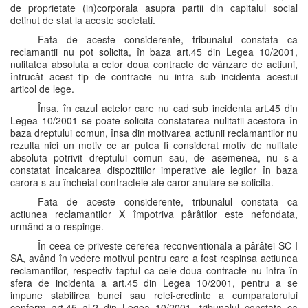
de proprietate (in)corporala asupra partii din capitalul social
detinut de stat la aceste societati.
Fata de aceste considerente, tribunalul constata ca
reclamantii nu pot solicita, în baza art.45 din Legea 10/2001,
nulitatea absoluta a celor doua contracte de vânzare de actiuni,
întrucât acest tip de contracte nu intra sub incidenta acestui
articol de lege.
Însa, în cazul actelor care nu cad sub incidenta art.45 din
Legea 10/2001 se poate solicita constatarea nulitatii acestora în
baza dreptului comun, însa din motivarea actiunii reclamantilor nu
rezulta nici un motiv ce ar putea fi considerat motiv de nulitate
absoluta potrivit dreptului comun sau, de asemenea, nu s-a
constatat încalcarea dispozitiilor imperative ale legilor în baza
carora s-au încheiat contractele ale caror anulare se solicita.
Fata de aceste considerente, tribunalul constata ca
actiunea reclamantilor X împotriva pârâtilor este nefondata,
urmând a o respinge.
În ceea ce priveste cererea reconventionala a pârâtei SC I
SA, având în vedere motivul pentru care a fost respinsa actiunea
reclamantilor, respectiv faptul ca cele doua contracte nu intra în
sfera de incidenta a art.45 din Legea 10/2001, pentru a se
impune stabilirea bunei sau relei-credinte a cumparatorului
conform art.45 al.2 din Legea 10/2001, tribunalul constata ca