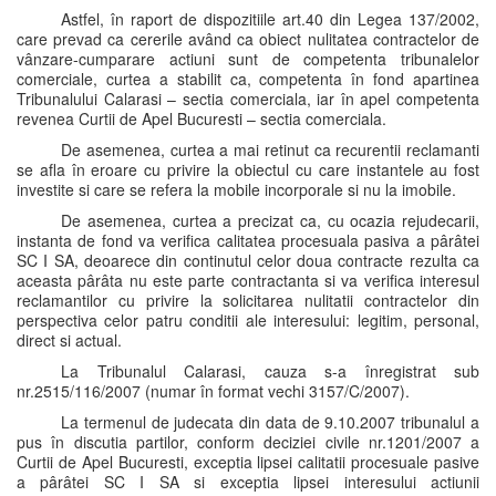
Astfel, în raport de dispozitiile art.40 din Legea 137/2002,
care prevad ca cererile având ca obiect nulitatea contractelor de
vânzare-cumparare actiuni sunt de competenta tribunalelor
comerciale, curtea a stabilit ca, competenta în fond apartinea
Tribunalului Calarasi – sectia comerciala, iar în apel competenta
revenea Curtii de Apel Bucuresti – sectia comerciala.
De asemenea, curtea a mai retinut ca recurentii reclamanti
se afla în eroare cu privire la obiectul cu care instantele au fost
investite si care se refera la mobile incorporale si nu la imobile.
De asemenea, curtea a precizat ca, cu ocazia rejudecarii,
instanta de fond va verifica calitatea procesuala pasiva a pârâtei
SC I SA, deoarece din continutul celor doua contracte rezulta ca
aceasta pârâta nu este parte contractanta si va verifica interesul
reclamantilor cu privire la solicitarea nulitatii contractelor din
perspectiva celor patru conditii ale interesului: legitim, personal,
direct si actual.
La Tribunalul Calarasi, cauza s-a înregistrat sub
nr.2515/116/2007 (numar în format vechi 3157/C/2007).
La termenul de judecata din data de 9.10.2007 tribunalul a
pus în discutia partilor, conform deciziei civile nr.1201/2007 a
Curtii de Apel Bucuresti, exceptia lipsei calitatii procesuale pasive
a pârâtei SC I SA si exceptia lipsei interesului actiunii