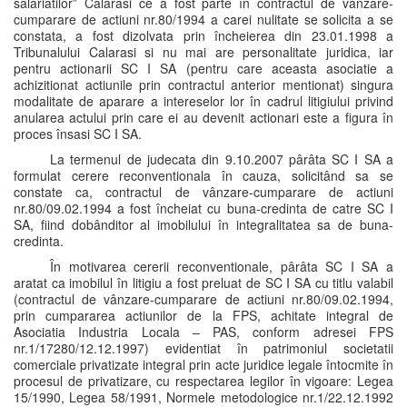
salariatilor” Calarasi ce a fost parte în contractul de vânzare-
cumparare de actiuni nr.80/1994 a carei nulitate se solicita a se
constata, a fost dizolvata prin încheierea din 23.01.1998 a
Tribunalului Calarasi si nu mai are personalitate juridica, iar
pentru actionarii SC I SA (pentru care aceasta asociatie a
achizitionat actiunile prin contractul anterior mentionat) singura
modalitate de aparare a intereselor lor în cadrul litigiului privind
anularea actului prin care ei au devenit actionari este a figura în
proces însasi SC I SA.
La termenul de judecata din 9.10.2007 pârâta SC I SA a
formulat cerere reconventionala în cauza, solicitând sa se
constate ca, contractul de vânzare-cumparare de actiuni
nr.80/09.02.1994 a fost încheiat cu buna-credinta de catre SC I
SA, fiind dobânditor al imobilului în integralitatea sa de buna-
credinta.
În motivarea cererii reconventionale, pârâta SC I SA a
aratat ca imobilul în litigiu a fost preluat de SC I SA cu titlu valabil
(contractul de vânzare-cumparare de actiuni nr.80/09.02.1994,
prin cumpararea actiunilor de la FPS, achitate integral de
Asociatia Industria Locala – PAS, conform adresei FPS
nr.1/17280/12.12.1997) evidentiat în patrimoniul societatii
comerciale privatizate integral prin acte juridice legale întocmite în
procesul de privatizare, cu respectarea legilor în vigoare: Legea
15/1990, Legea 58/1991, Normele metodologice nr.1/22.12.1992