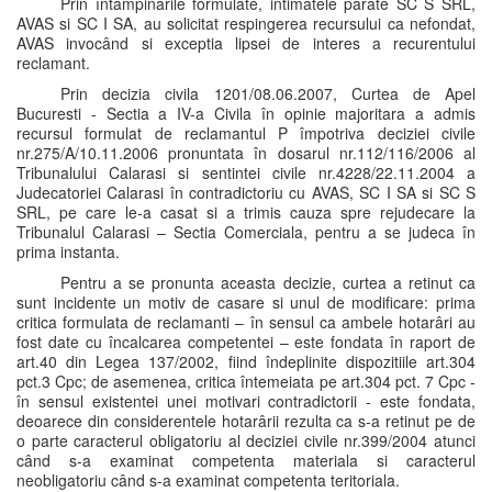
Prin întâmpinarile formulate, intimatele pârâte SC S SRL,
AVAS si SC I SA, au solicitat respingerea recursului ca nefondat,
AVAS invocând si exceptia lipsei de interes a recurentului
reclamant.
Prin decizia civila 1201/08.06.2007, Curtea de Apel
Bucuresti - Sectia a IV-a Civila în opinie majoritara a admis
recursul formulat de reclamantul P împotriva deciziei civile
nr.275/A/10.11.2006 pronuntata în dosarul nr.112/116/2006 al
Tribunalului Calarasi si sentintei civile nr.4228/22.11.2004 a
Judecatoriei Calarasi în contradictoriu cu AVAS, SC I SA si SC S
SRL, pe care le-a casat si a trimis cauza spre rejudecare la
Tribunalul Calarasi – Sectia Comerciala, pentru a se judeca în
prima instanta.
Pentru a se pronunta aceasta decizie, curtea a retinut ca
sunt incidente un motiv de casare si unul de modificare: prima
critica formulata de reclamanti – în sensul ca ambele hotarâri au
fost date cu încalcarea competentei – este fondata în raport de
art.40 din Legea 137/2002, fiind îndeplinite dispozitiile art.304
pct.3 Cpc; de asemenea, critica întemeiata pe art.304 pct. 7 Cpc -
în sensul existentei unei motivari contradictorii - este fondata,
deoarece din considerentele hotarârii rezulta ca s-a retinut pe de
o parte caracterul obligatoriu al deciziei civile nr.399/2004 atunci
când s-a examinat competenta materiala si caracterul
neobligatoriu când s-a examinat competenta teritoriala.