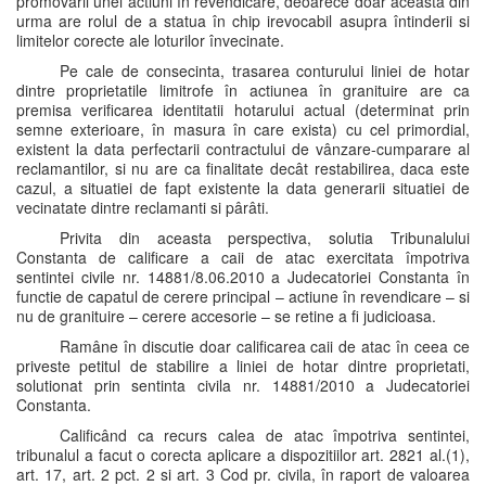
promovarii unei actiuni în revendicare, deoarece doar aceasta din
urma are rolul de a statua în chip irevocabil asupra întinderii si
limitelor corecte ale loturilor învecinate.
Pe cale de consecinta, trasarea conturului liniei de hotar
dintre proprietatile limitrofe în actiunea în granituire are ca
premisa verificarea identitatii hotarului actual (determinat prin
semne exterioare, în masura în care exista) cu cel primordial,
existent la data perfectarii contractului de vânzare-cumparare al
reclamantilor, si nu are ca finalitate decât restabilirea, daca este
cazul, a situatiei de fapt existente la data generarii situatiei de
vecinatate dintre reclamanti si pârâti.
Privita din aceasta perspectiva, solutia Tribunalului
Constanta de calificare a caii de atac exercitata împotriva
sentintei civile nr. 14881/8.06.2010 a Judecatoriei Constanta în
functie de capatul de cerere principal – actiune în revendicare – si
nu de granituire – cerere accesorie – se retine a fi judicioasa.
Ramâne în discutie doar calificarea caii de atac în ceea ce
priveste petitul de stabilire a liniei de hotar dintre proprietati,
solutionat prin sentinta civila nr. 14881/2010 a Judecatoriei
Constanta.
Calificând ca recurs calea de atac împotriva sentintei,
tribunalul a facut o corecta aplicare a dispozitiilor art. 2821 al.(1),
art. 17, art. 2 pct. 2 si art. 3 Cod pr. civila, în raport de valoarea