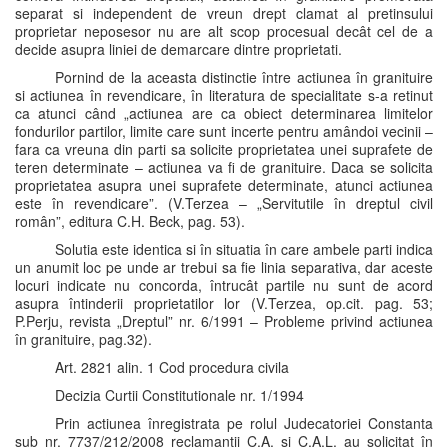
separat si independent de vreun drept clamat al pretinsului
proprietar neposesor nu are alt scop procesual decât cel de a
decide asupra liniei de demarcare dintre proprietati.
Pornind de la aceasta distinctie între actiunea în granituire
si actiunea în revendicare, în literatura de specialitate s-a retinut
ca atunci când „actiunea are ca obiect determinarea limitelor
fondurilor partilor, limite care sunt incerte pentru amândoi vecinii –
fara ca vreuna din parti sa solicite proprietatea unei suprafete de
teren determinate – actiunea va fi de granituire. Daca se solicita
proprietatea asupra unei suprafete determinate, atunci actiunea
este în revendicare”. (V.Terzea – „Servitutile în dreptul civil
român”, editura C.H. Beck, pag. 53).
Solutia este identica si în situatia în care ambele parti indica
un anumit loc pe unde ar trebui sa fie linia separativa, dar aceste
locuri indicate nu concorda, întrucât partile nu sunt de acord
asupra întinderii proprietatilor lor (V.Terzea, op.cit. pag. 53;
P.Perju, revista „Dreptul” nr. 6/1991 – Probleme privind actiunea
în granituire, pag.32).
Art. 2821 alin. 1 Cod procedura civila
Decizia Curtii Constitutionale nr. 1/1994
Prin actiunea înregistrata pe rolul Judecatoriei Constanta
sub nr. 7737/212/2008 reclamantii C.A. si C.A.L. au solicitat în