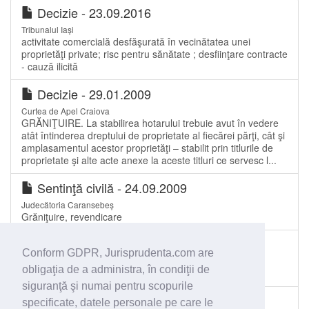
Decizie - 23.09.2016
Tribunalul Iași
activitate comercială desfăşurată în vecinătatea unei
proprietăţi private; risc pentru sănătate ; desfiinţare contracte
- cauză ilicită
Decizie - 29.01.2009
Curtea de Apel Craiova
GRĂNIŢUIRE. La stabilirea hotarului trebuie avut în vedere
atât întinderea dreptului de proprietate al fiecărei părţi, cât şi
amplasamentul acestor proprietăţi – stabilit prin titlurile de
proprietate şi alte acte anexe la aceste titluri ce servesc l...
Sentinţă civilă - 24.09.2009
Judecătoria Caransebeș
Grăniţuire, revendicare
Sentinţă civilă - 09.06.2010
Conform GDPR, Jurisprudenta.com are
Judecătoria Târgu Jiu
obligaţia de a administra, în condiţii de
anulare act şi grăniţuire
siguranţă şi numai pentru scopurile
Decizie - 27.01.2012
specificate, datele personale pe care le