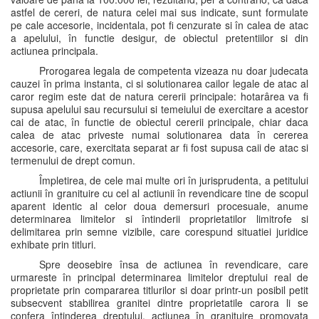
astfel de cereri, de natura celei mai sus indicate, sunt formulate
pe cale accesorie, incidentala, pot fi cenzurate si în calea de atac
a apelului, în functie desigur, de obiectul pretentiilor si din
actiunea principala.
Prorogarea legala de competenta vizeaza nu doar judecata
cauzei în prima instanta, ci si solutionarea cailor legale de atac al
caror regim este dat de natura cererii principale: hotarârea va fi
supusa apelului sau recursului si temeiului de exercitare a acestor
cai de atac, în functie de obiectul cererii principale, chiar daca
calea de atac priveste numai solutionarea data în cererea
accesorie, care, exercitata separat ar fi fost supusa caii de atac si
termenului de drept comun.
Împletirea, de cele mai multe ori în jurisprudenta, a petitului
actiunii în granituire cu cel al actiunii în revendicare tine de scopul
aparent identic al celor doua demersuri procesuale, anume
determinarea limitelor si întinderii proprietatilor limitrofe si
delimitarea prin semne vizibile, care corespund situatiei juridice
exhibate prin titluri.
Spre deosebire însa de actiunea în revendicare, care
urmareste în principal determinarea limitelor dreptului real de
proprietate prin compararea titlurilor si doar printr-un posibil petit
subsecvent stabilirea granitei dintre proprietatile carora li se
confera întinderea dreptului, actiunea în granituire promovata