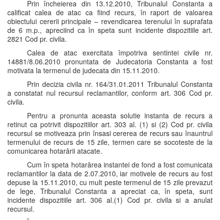
Prin încheierea din 13.12.2010, Tribunalul Constanta a
calificat calea de atac ca fiind recurs, în raport de valoarea
obiectului cererii principale – revendicarea terenului în suprafata
de 6 m.p., apreciind ca în speta sunt incidente dispozitiile art.
2821 Cod pr. civila.
Calea de atac exercitata împotriva sentintei civile nr.
14881/8.06.2010 pronuntata de Judecatoria Constanta a fost
motivata la termenul de judecata din 15.11.2010.
Prin decizia civila nr. 164/31.01.2011 Tribunalul Constanta
a constatat nul recursul reclamantilor, conform art. 306 Cod pr.
civila.
Pentru a pronunta aceasta solutie instanta de recurs a
retinut ca potrivit dispozitiilor art. 303 al. (1) si (2) Cod pr. civila
recursul se motiveaza prin însasi cererea de recurs sau înauntrul
termenului de recurs de 15 zile, termen care se socoteste de la
comunicarea hotarârii atacate.
Cum în speta hotarârea instantei de fond a fost comunicata
reclamantilor la data de 2.07.2010, iar motivele de recurs au fost
depuse la 15.11.2010, cu mult peste termenul de 15 zile prevazut
de lege, Tribunalul Constanta a apreciat ca, în speta, sunt
incidente dispozitiile art. 306 al.(1) Cod pr. civila si a anulat
recursul.