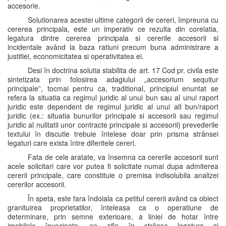
accesorie.
Solutionarea acestei ultime categorii de cereri, împreuna cu
cererea principala, este un imperativ ce rezulta din corelatia,
legatura dintre cererea principala si cererile accesorii si
incidentale având la baza ratiuni precum buna administrare a
justitiei, economicitatea si operativitatea ei.
Desi în doctrina solutia stabilita de art. 17 Cod pr. civila este
sintetizata prin folosirea adagiului „accesorium sequitur
principale”, tocmai pentru ca, traditional, principiul enuntat se
refera la situatia ca regimul juridic al unui bun sau al unui raport
juridic este dependent de regimul juridic al unui alt bun/raport
juridic (ex.: situatia bunurilor principale si accesorii sau regimul
juridic al nulitatii unor contracte principale si accesorii) prevederile
textului în discutie trebuie întelese doar prin prisma strânsei
legaturi care exista între diferitele cereri.
Fata de cele aratate, va însemna ca cererile accesorii sunt
acele solicitari care vor putea fi solicitate numai dupa admiterea
cererii principale, care constituie o premisa indisolubila analizei
cererilor accesorii.
În speta, este fara îndoiala ca petitul cererii având ca obiect
granituirea proprietatilor, înteleasa ca o operatiune de
determinare, prin semne exterioare, a liniei de hotar între
imobilele învecinate, se afla în strânsa legatura si