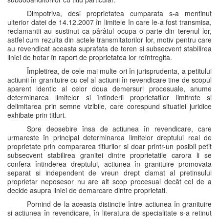
Dimpotriva, desi proprietatea cumparata s-a mentinut
ulterior datei de 14.12.2007 în limitele în care le-a fost transmisa,
reclamantii au sustinut ca pârâtul ocupa o parte din terenul lor,
astfel cum rezulta din actele transmitatorilor lor, motiv pentru care
au revendicat aceasta suprafata de teren si subsecvent stabilirea
liniei de hotar în raport de proprietatea lor reîntregita.
Împletirea, de cele mai multe ori în jurisprudenta, a petitului
actiunii în granituire cu cel al actiunii în revendicare tine de scopul
aparent identic al celor doua demersuri procesuale, anume
determinarea limitelor si întinderii proprietatilor limitrofe si
delimitarea prin semne vizibile, care corespund situatiei juridice
exhibate prin titluri.
Spre deosebire însa de actiunea în revendicare, care
urmareste în principal determinarea limitelor dreptului real de
proprietate prin compararea titlurilor si doar printr-un posibil petit
subsecvent stabilirea granitei dintre proprietatile carora li se
confera întinderea dreptului, actiunea în granituire promovata
separat si independent de vreun drept clamat al pretinsului
proprietar neposesor nu are alt scop procesual decât cel de a
decide asupra liniei de demarcare dintre proprietati.
Pornind de la aceasta distinctie între actiunea în granituire
si actiunea în revendicare, în literatura de specialitate s-a retinut