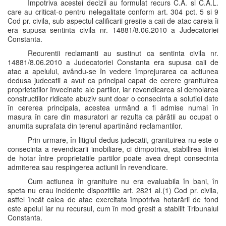
Împotriva acestei decizii au formulat recurs C.A. si C.A.L.
care au criticat-o pentru nelegalitate conform art. 304 pct. 5 si 9
Cod pr. civila, sub aspectul calificarii gresite a caii de atac careia îi
era supusa sentinta civila nr. 14881/8.06.2010 a Judecatoriei
Constanta.
Recurentii reclamanti au sustinut ca sentinta civila nr.
14881/8.06.2010 a Judecatoriei Constanta era supusa caii de
atac a apelului, avându-se în vedere împrejurarea ca actiunea
dedusa judecatii a avut ca principal capat de cerere granituirea
proprietatilor învecinate ale partilor, iar revendicarea si demolarea
constructiilor ridicate abuziv sunt doar o consecinta a solutiei date
în cererea principala, acestea urmând a fi admise numai în
masura în care din masuratori ar rezulta ca pârâtii au ocupat o
anumita suprafata din terenul apartinând reclamantilor.
Prin urmare, în litigiul dedus judecatii, granituirea nu este o
consecinta a revendicarii imobiliare, ci dimpotriva, stabilirea liniei
de hotar între proprietatile partilor poate avea drept consecinta
admiterea sau respingerea actiunii în revendicare.
Cum actiunea în granituire nu era evaluabila în bani, în
speta nu erau incidente dispozitiile art. 2821 al.(1) Cod pr. civila,
astfel încât calea de atac exercitata împotriva hotarârii de fond
este apelul iar nu recursul, cum în mod gresit a stabilit Tribunalul
Constanta.