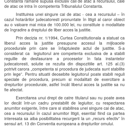
Constanta ramâne supusa exclusiv caii de atac a recursului, cale
de atac ce intra în competenta Tribunalului Constanta.
Instituirea unei singure cai de atac - cea a recursului – în
cazul hotarârilor judecatoresti pronuntate în litigii al caror obiect
au o valoare mai mica de 100.000 lei, nu constituie o modalitate
de îngradire a dreptului de liber acces la justitie.
Prin decizia nr. 1/1994, Curtea Constitutionala a statuat ca
liberul acces la justitie presupune accesul la mijloacele
procedurale prin care se înfaptuieste actul de justitie. S-a
considerat ca legiuitorul are competenta exclusiva de a stabili
regulile de desfasurare a proceselor în fata instantelor
judecatoresti, solutie ce rezulta din dispozitiile art. 125 al.(3)
potrivit carora „competenta si procedura de judecata sunt stabilite
prin lege”. Pentru situatii deosebite legiuitorul poate stabili reguli
speciale de procedura, precum si modalitati de exercitare a
drepturilor procedurale, astfel încât liberul acces la justitie sa nu
fie afectat.
Exercitarea unui drept de catre titularul sau nu poate avea
lor decât într-un cadru prestabilit de legiuitor, cu respectarea
anumitor exigente, între care si stabilirea unei singure cai de atac,
cea a recursului în cazul anumitor litigii, esential fiind ca partea
interesata sa aiba posibilitatea recurgerii la un „recurs efectiv” în
sensul art. 13 din Conventia europeana a drepturilor omului.