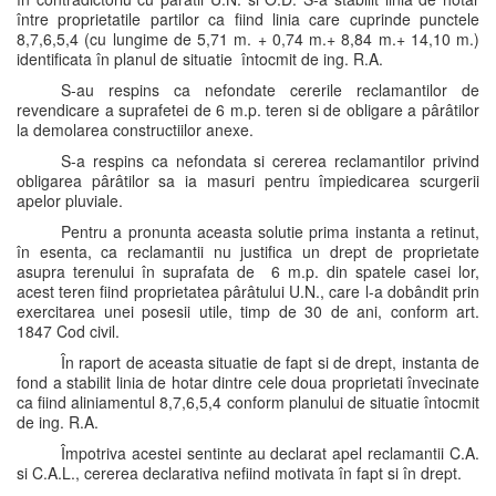
între proprietatile partilor ca fiind linia care cuprinde punctele
8,7,6,5,4 (cu lungime de 5,71 m. + 0,74 m.+ 8,84 m.+ 14,10 m.)
identificata în planul de situatie întocmit de ing. R.A.
S-au respins ca nefondate cererile reclamantilor de
revendicare a suprafetei de 6 m.p. teren si de obligare a pârâtilor
la demolarea constructiilor anexe.
S-a respins ca nefondata si cererea reclamantilor privind
obligarea pârâtilor sa ia masuri pentru împiedicarea scurgerii
apelor pluviale.
Pentru a pronunta aceasta solutie prima instanta a retinut,
în esenta, ca reclamantii nu justifica un drept de proprietate
asupra terenului în suprafata de 6 m.p. din spatele casei lor,
acest teren fiind proprietatea pârâtului U.N., care l-a dobândit prin
exercitarea unei posesii utile, timp de 30 de ani, conform art.
1847 Cod civil.
În raport de aceasta situatie de fapt si de drept, instanta de
fond a stabilit linia de hotar dintre cele doua proprietati învecinate
ca fiind aliniamentul 8,7,6,5,4 conform planului de situatie întocmit
de ing. R.A.
Împotriva acestei sentinte au declarat apel reclamantii C.A.
si C.A.L., cererea declarativa nefiind motivata în fapt si în drept.