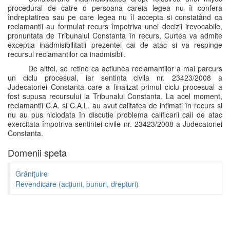
procedural de catre o persoana careia legea nu îi confera
îndreptatirea sau pe care legea nu îl accepta si constatând ca
reclamantii au formulat recurs împotriva unei decizii irevocabile,
pronuntata de Tribunalul Constanta în recurs, Curtea va admite
exceptia inadmisibilitatii prezentei cai de atac si va respinge
recursul reclamantilor ca inadmisibil.
De altfel, se retine ca actiunea reclamantilor a mai parcurs
un ciclu procesual, iar sentinta civila nr. 23423/2008 a
Judecatoriei Constanta care a finalizat primul ciclu procesual a
fost supusa recursului la Tribunalul Constanta. La acel moment,
reclamantii C.A. si C.A.L. au avut calitatea de intimati în recurs si
nu au pus niciodata în discutie problema calificarii caii de atac
exercitata împotriva sentintei civile nr. 23423/2008 a Judecatoriei
Constanta.
Domenii speta
Grăniţuire
Revendicare (acţiuni, bunuri, drepturi)