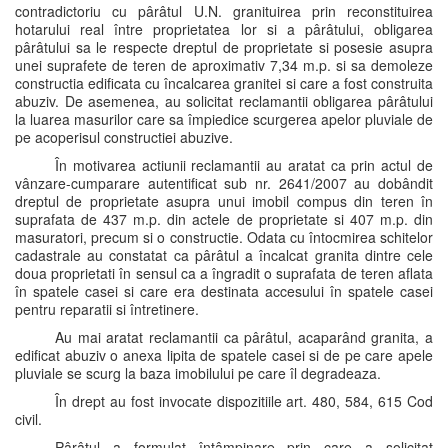
contradictoriu cu pârâtul U.N. granituirea prin reconstituirea
hotarului real între proprietatea lor si a pârâtului, obligarea
pârâtului sa le respecte dreptul de proprietate si posesie asupra
unei suprafete de teren de aproximativ 7,34 m.p. si sa demoleze
constructia edificata cu încalcarea granitei si care a fost construita
abuziv. De asemenea, au solicitat reclamantii obligarea pârâtului
la luarea masurilor care sa împiedice scurgerea apelor pluviale de
pe acoperisul constructiei abuzive.
În motivarea actiunii reclamantii au aratat ca prin actul de
vânzare-cumparare autentificat sub nr. 2641/2007 au dobândit
dreptul de proprietate asupra unui imobil compus din teren în
suprafata de 437 m.p. din actele de proprietate si 407 m.p. din
masuratori, precum si o constructie. Odata cu întocmirea schitelor
cadastrale au constatat ca pârâtul a încalcat granita dintre cele
doua proprietati în sensul ca a îngradit o suprafata de teren aflata
în spatele casei si care era destinata accesului în spatele casei
pentru reparatii si întretinere.
Au mai aratat reclamantii ca pârâtul, acaparând granita, a
edificat abuziv o anexa lipita de spatele casei si de pe care apele
pluviale se scurg la baza imobilului pe care îl degradeaza.
În drept au fost invocate dispozitiile art. 480, 584, 615 Cod
civil.
Pârâtul a formulat întâmpinare prin care a solicitat