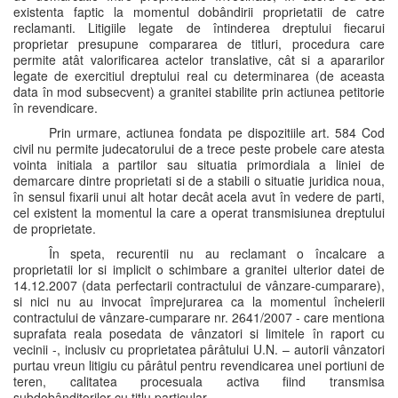
existenta faptic la momentul dobândirii proprietatii de catre
reclamanti. Litigiile legate de întinderea dreptului fiecarui
proprietar presupune compararea de titluri, procedura care
permite atât valorificarea actelor translative, cât si a apararilor
legate de exercitiul dreptului real cu determinarea (de aceasta
data în mod subsecvent) a granitei stabilite prin actiunea petitorie
în revendicare.
Prin urmare, actiunea fondata pe dispozitiile art. 584 Cod
civil nu permite judecatorului de a trece peste probele care atesta
vointa initiala a partilor sau situatia primordiala a liniei de
demarcare dintre proprietati si de a stabili o situatie juridica noua,
în sensul fixarii unui alt hotar decât acela avut în vedere de parti,
cel existent la momentul la care a operat transmisiunea dreptului
de proprietate.
În speta, recurentii nu au reclamant o încalcare a
proprietatii lor si implicit o schimbare a granitei ulterior datei de
14.12.2007 (data perfectarii contractului de vânzare-cumparare),
si nici nu au invocat împrejurarea ca la momentul încheierii
contractului de vânzare-cumparare nr. 2641/2007 - care mentiona
suprafata reala posedata de vânzatori si limitele în raport cu
vecinii -, inclusiv cu proprietatea pârâtului U.N. – autorii vânzatori
purtau vreun litigiu cu pârâtul pentru revendicarea unei portiuni de
teren, calitatea procesuala activa fiind transmisa
subdobânditorilor cu titlu particular.