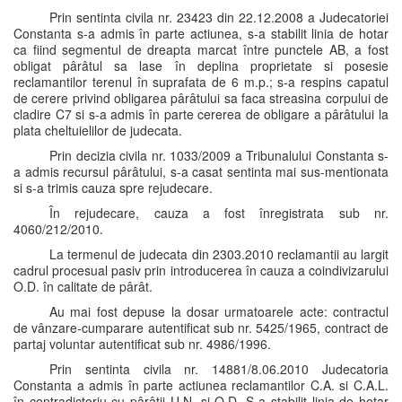
Prin sentinta civila nr. 23423 din 22.12.2008 a Judecatoriei
Constanta s-a admis în parte actiunea, s-a stabilit linia de hotar
ca fiind segmentul de dreapta marcat între punctele AB, a fost
obligat pârâtul sa lase în deplina proprietate si posesie
reclamantilor terenul în suprafata de 6 m.p.; s-a respins capatul
de cerere privind obligarea pârâtului sa faca streasina corpului de
cladire C7 si s-a admis în parte cererea de obligare a pârâtului la
plata cheltuielilor de judecata.
Prin decizia civila nr. 1033/2009 a Tribunalului Constanta s-
a admis recursul pârâtului, s-a casat sentinta mai sus-mentionata
si s-a trimis cauza spre rejudecare.
În rejudecare, cauza a fost înregistrata sub nr.
4060/212/2010.
La termenul de judecata din 2303.2010 reclamantii au largit
cadrul procesual pasiv prin introducerea în cauza a coindivizarului
O.D. în calitate de pârât.
Au mai fost depuse la dosar urmatoarele acte: contractul
de vânzare-cumparare autentificat sub nr. 5425/1965, contract de
partaj voluntar autentificat sub nr. 4986/1996.
Prin sentinta civila nr. 14881/8.06.2010 Judecatoria
Constanta a admis în parte actiunea reclamantilor C.A. si C.A.L.
în contradictoriu cu pârâtii U.N. si O.D. S-a stabilit linia de hotar