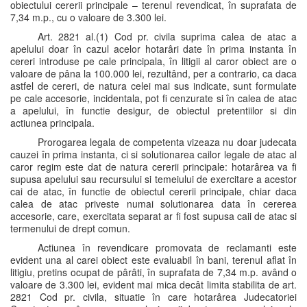
obiectului cererii principale – terenul revendicat, în suprafata de
7,34 m.p., cu o valoare de 3.300 lei.
Art. 2821 al.(1) Cod pr. civila suprima calea de atac a
apelului doar în cazul acelor hotarâri date în prima instanta în
cereri introduse pe cale principala, în litigii al caror obiect are o
valoare de pâna la 100.000 lei, rezultând, per a contrario, ca daca
astfel de cereri, de natura celei mai sus indicate, sunt formulate
pe cale accesorie, incidentala, pot fi cenzurate si în calea de atac
a apelului, în functie desigur, de obiectul pretentiilor si din
actiunea principala.
Prorogarea legala de competenta vizeaza nu doar judecata
cauzei în prima instanta, ci si solutionarea cailor legale de atac al
caror regim este dat de natura cererii principale: hotarârea va fi
supusa apelului sau recursului si temeiului de exercitare a acestor
cai de atac, în functie de obiectul cererii principale, chiar daca
calea de atac priveste numai solutionarea data în cererea
accesorie, care, exercitata separat ar fi fost supusa caii de atac si
termenului de drept comun.
Actiunea în revendicare promovata de reclamanti este
evident una al carei obiect este evaluabil în bani, terenul aflat în
litigiu, pretins ocupat de pârâti, în suprafata de 7,34 m.p. având o
valoare de 3.300 lei, evident mai mica decât limita stabilita de art.
2821 Cod pr. civila, situatie în care hotarârea Judecatoriei