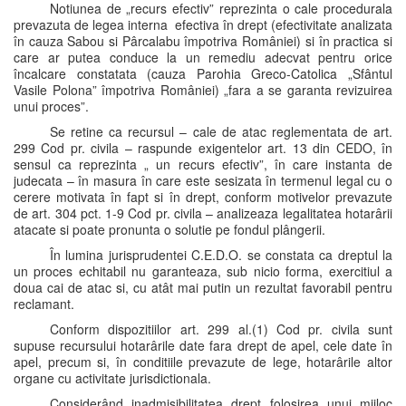
Notiunea de „recurs efectiv” reprezinta o cale procedurala
prevazuta de legea interna efectiva în drept (efectivitate analizata
în cauza Sabou si Pârcalabu împotriva României) si în practica si
care ar putea conduce la un remediu adecvat pentru orice
încalcare constatata (cauza Parohia Greco-Catolica „Sfântul
Vasile Polona” împotriva României) „fara a se garanta revizuirea
unui proces”.
Se retine ca recursul – cale de atac reglementata de art.
299 Cod pr. civila – raspunde exigentelor art. 13 din CEDO, în
sensul ca reprezinta „ un recurs efectiv”, în care instanta de
judecata – în masura în care este sesizata în termenul legal cu o
cerere motivata în fapt si în drept, conform motivelor prevazute
de art. 304 pct. 1-9 Cod pr. civila – analizeaza legalitatea hotarârii
atacate si poate pronunta o solutie pe fondul plângerii.
În lumina jurisprudentei C.E.D.O. se constata ca dreptul la
un proces echitabil nu garanteaza, sub nicio forma, exercitiul a
doua cai de atac si, cu atât mai putin un rezultat favorabil pentru
reclamant.
Conform dispozitiilor art. 299 al.(1) Cod pr. civila sunt
supuse recursului hotarârile date fara drept de apel, cele date în
apel, precum si, în conditiile prevazute de lege, hotarârile altor
organe cu activitate jurisdictionala.
Considerând inadmisibilitatea drept folosirea unui mijloc