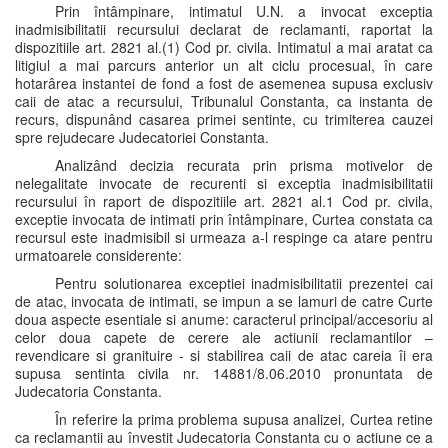
Prin întâmpinare, intimatul U.N. a invocat exceptia
inadmisibilitatii recursului declarat de reclamanti, raportat la
dispozitiile art. 2821 al.(1) Cod pr. civila. Intimatul a mai aratat ca
litigiul a mai parcurs anterior un alt ciclu procesual, în care
hotarârea instantei de fond a fost de asemenea supusa exclusiv
caii de atac a recursului, Tribunalul Constanta, ca instanta de
recurs, dispunând casarea primei sentinte, cu trimiterea cauzei
spre rejudecare Judecatoriei Constanta.
Analizând decizia recurata prin prisma motivelor de
nelegalitate invocate de recurenti si exceptia inadmisibilitatii
recursului în raport de dispozitiile art. 2821 al.1 Cod pr. civila,
exceptie invocata de intimati prin întâmpinare, Curtea constata ca
recursul este inadmisibil si urmeaza a-l respinge ca atare pentru
urmatoarele considerente:
Pentru solutionarea exceptiei inadmisibilitatii prezentei cai
de atac, invocata de intimati, se impun a se lamuri de catre Curte
doua aspecte esentiale si anume: caracterul principal/accesoriu al
celor doua capete de cerere ale actiunii reclamantilor –
revendicare si granituire - si stabilirea caii de atac careia îi era
supusa sentinta civila nr. 14881/8.06.2010 pronuntata de
Judecatoria Constanta.
În referire la prima problema supusa analizei, Curtea retine
ca reclamantii au învestit Judecatoria Constanta cu o actiune ce a