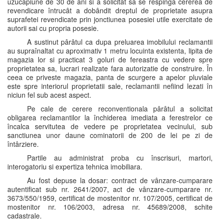
uzucapiune de 30 de ani si a solicitat sa se respinga cererea de
revendicare întrucât a dobândit dreptul de proprietate asupra
suprafetei revendicate prin jonctiunea posesiei utile exercitate de
autorii sai cu propria posesie.
A sustinut pârâtul ca dupa preluarea imobilului reclamantii
au supraînaltat cu aproximativ 1 metru locuinta existenta, lipita de
magazia lor si practicat 3 goluri de fereastra cu vedere spre
proprietatea sa, lucrari realizate fara autorizatie de construire. În
ceea ce priveste magazia, panta de scurgere a apelor pluviale
este spre interiorul proprietatii sale, reclamantii nefiind lezati în
niciun fel sub acest aspect.
Pe cale de cerere reconventionala pârâtul a solicitat
obligarea reclamantilor la închiderea imediata a ferestrelor ce
încalca servitutea de vedere pe proprietatea vecinului, sub
sanctiunea unor daune cominatorii de 200 de lei pe zi de
întârziere.
Partile au administrat proba cu înscrisuri, martori,
interogatoriu si expertiza tehnica imobiliara.
Au fost depuse la dosar: contract de vânzare-cumparare
autentificat sub nr. 2641/2007, act de vânzare-cumparare nr.
3673/550/1959, certificat de mostenitor nr. 107/2005, certificat de
mostenitor nr. 106/2003, adresa nr. 45689/2008, schite
cadastrale.