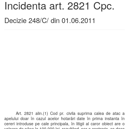
Incidenta art. 2821 Cpc.
Decizie 248/C/ din 01.06.2011
Art. 2821 alin.(1) Cod pr. civila suprima calea de atac a
apelului doar în cazul acelor hotarâri date în prima instanta în
cereri introduse pe cale principala, în litigii al caror obiect are o
valoare de pâna la 100.000 lei, rezultând, per a contrario, ca daca