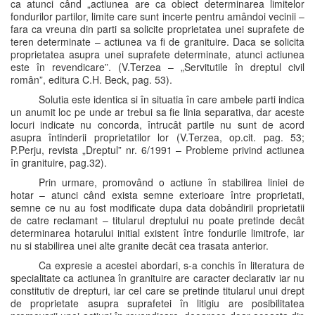
ca atunci când „actiunea are ca obiect determinarea limitelor
fondurilor partilor, limite care sunt incerte pentru amândoi vecinii –
fara ca vreuna din parti sa solicite proprietatea unei suprafete de
teren determinate – actiunea va fi de granituire. Daca se solicita
proprietatea asupra unei suprafete determinate, atunci actiunea
este în revendicare”. (V.Terzea – „Servitutile în dreptul civil
român”, editura C.H. Beck, pag. 53).
Solutia este identica si în situatia în care ambele parti indica
un anumit loc pe unde ar trebui sa fie linia separativa, dar aceste
locuri indicate nu concorda, întrucât partile nu sunt de acord
asupra întinderii proprietatilor lor (V.Terzea, op.cit. pag. 53;
P.Perju, revista „Dreptul” nr. 6/1991 – Probleme privind actiunea
în granituire, pag.32).
Prin urmare, promovând o actiune în stabilirea liniei de
hotar – atunci când exista semne exterioare între proprietati,
semne ce nu au fost modificate dupa data dobândirii proprietatii
de catre reclamant – titularul dreptului nu poate pretinde decât
determinarea hotarului initial existent între fondurile limitrofe, iar
nu si stabilirea unei alte granite decât cea trasata anterior.
Ca expresie a acestei abordari, s-a conchis în literatura de
specialitate ca actiunea în granituire are caracter declarativ iar nu
constitutiv de drepturi, iar cel care se pretinde titularul unui drept
de proprietate asupra suprafetei în litigiu are posibilitatea