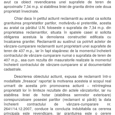
avut ca obiect revendicarea unei suprafete de teren de
aproximativ 7,34 m.p. si stabilirea liniei de granita dintre cele doua
proprietati învecinate.
Chiar daca în petitul actiunii reclamantii au aratat ca solicita
granituirea proprietatilor partilor, motivându-si pretentiile, acestia
au aratat ca pârâtul U.N. foloseste o suprafata de 7,34 m.p. din
proprietatea reclamantilor, situata în spatele casei si solicita
obligarea acestuia la demolarea constructiei edificata cu
încalcarea granitei. Reclamantii au sustinut ca potrivit actelor de
vânzare-cumparare reclamantii sunt proprietarii unei suprafete de
teren de 437 m.p., iar în fapt stapânesc de la momentul încheierii
contractului de vânzare-cumparare numai o suprafata de teren de
407 m.p., asa cum rezulta din masuratorile realizate la momentul
încheierii contractului de vânzare-cumparare si al documentatiei
cadastrale.
Descrierea obiectului actiunii, expusa de reclamanti într-o
modalitate „fireasca” raportat la motivarea acesteia si scopul real
urmarit de acestia prin promovarea actiunii – reîntregirea
proprietatii lor în limiteze rezultate din actele vânzatorilor, iar nu
stabilirea liniei de hotar (stabilirea semnelor exterioare)
corespunzatoare posesiei partilor (reclamant si pârât) la data
încheierii contractului de vânzare-cumparare nr.
2641/14.12.2007, conduce la concluzia indubitabila ca cererea
principala este revendicare, iar granituirea este o cerere