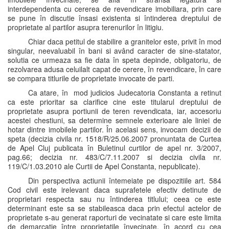
interdependenta cu cererea de revendicare imobiliara, prin care
se pune în discutie însasi existenta si întinderea dreptului de
proprietate al partilor asupra terenurilor în litigiu.
Chiar daca petitul de stabilire a granitelor este, privit în mod
singular, neevaluabil în bani si având caracter de sine-statator,
solutia ce urmeaza sa fie data în speta depinde, obligatoriu, de
rezolvarea adusa celuilalt capat de cerere, în revendicare, în care
se compara titlurile de proprietate invocate de parti.
Ca atare, în mod judicios Judecatoria Constanta a retinut
ca este prioritar sa clarifice cine este titularul dreptului de
proprietate asupra portiunii de teren revendicata, iar, accesoriu
acestei chestiuni, sa determine semnele exterioare ale liniei de
hotar dintre imobilele partilor. În acelasi sens, invocam decizii de
speta (decizia civila nr. 1518/R/25.06.2007 pronuntata de Curtea
de Apel Cluj publicata în Buletinul curtilor de apel nr. 3/2007,
pag.66; decizia nr. 483/C/7.11.2007 si decizia civila nr.
119/C/1.03.2010 ale Curtii de Apel Constanta, nepublicate).
Din perspectiva actiunii întemeiate pe dispozitiile art. 584
Cod civil este irelevant daca suprafetele efectiv detinute de
proprietari respecta sau nu întinderea titlului; ceea ce este
determinant este sa se stabileasca daca prin efectul actelor de
proprietate s-au generat raporturi de vecinatate si care este limita
de demarcatie între proprietatile învecinate, în acord cu cea