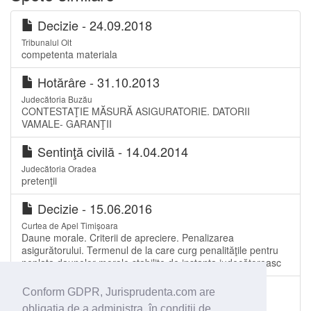
Decizie - 24.09.2018
Tribunalul Olt
competenta materiala
Hotărâre - 31.10.2013
Judecătoria Buzău
CONTESTAŢIE MĂSURĂ ASIGURATORIE. DATORII
VAMALE- GARANŢII
Sentinţă civilă - 14.04.2014
Judecătoria Oradea
pretenţii
Decizie - 15.06.2016
Curtea de Apel Timișoara
Daune morale. Criterii de apreciere. Penalizarea
asigurătorului. Termenul de la care curg penalităţile pentru
neplata daunelor morale stabilite de instanţa judecătoreasc
Sentinţă comercială - 24.05.2006
Conform GDPR, Jurisprudenta.com are
Tribunalul Olt
obligaţia de a administra, în condiţii de