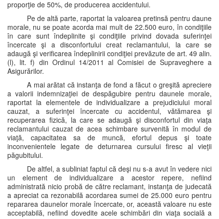
proporţie de 50%, de producerea accidentului.
Pe de altă parte, raportat la valoarea pretinsă pentru daune
morale, nu se poate acorda mai mult de 22.500 euro, în condiţiile
în care sunt îndeplinite şi condiţiile privind dovada suferinţei
încercate şi a disconfortului creat reclamantului, la care se
adaugă şi verificarea îndeplinirii condiţiei prevăzute de art. 49 alin.
(l), lit. f) din Ordinul 14/2011 al Comisiei de Supraveghere a
Asigurărilor.
A mai arătat că instanţa de fond a făcut o greşită apreciere
a valorii indemnizaţiei de despăgubire pentru daunele morale,
raportat la elementele de individualizare a prejudiciului moral
cauzat, a suferinţei încercate cu accidentul, vătămarea şi
recuperarea fizică, la care se adaugă şi disconfortul din viaţa
reclamantului cauzat de acea schimbare survenită în modul de
viaţă, capacitatea sa de muncă, efortul depus şi toate
inconvenientele legate de deturnarea cursului firesc al vieţii
păgubitului.
De altfel, a subliniat faptul că deşi nu s-a avut în vedere nici
un element de individualizare a acestor repere, nefiind
administrată nicio probă de către reclamant, instanţa de judecată
a apreciat ca rezonabilă acordarea sumei de 25.000 euro pentru
repararea daunelor morale încercate, or, această valoare nu este
acceptabilă, nefiind dovedite acele schimbări din viaţa socială a