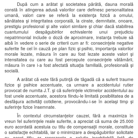
După cum a arătat şi societatea pârâtă, dauna morală
constă în atingerea adusă valorilor care definesc personalitatea
umană, valori care se referă la existenţa fizică a omului,
sănătatea şi integritatea corporală, la cinste, demnitate, onoare,
prestigiu profesional şi alte valori similare şi chiar dacă stabilirea
cuantumului despăgubirilor echivalente unui prejudiciu
nepatrimonial include o doză de aproximare, instanţa trebuie să
aibă în vedere o serie de criterii cum ar fi: consecinţele negative
suferite fie cel în cauză pe plan fizic şi psihic, importanţa valorilor
morale lezate, măsura în care au fost lezate aceste valori şi
intensitatea cu care au fost percepute consecinţele vătămării,
măsura în care i-a fost afectată situaţia familială, profesională şi
socială.
A arătat că este fără putinţă de tăgadă că a suferit traume
fizice şi psihice accentuate, ca urmare a accidentului rutier
provocat de numita J.T. şi că suferinţele victimelor accidentului au
fost unele accentuate, acestora fiindu-le limitată posibilitatea de a
desfăşura activităţi cotidiene, provocându-i-se în acelaşi timp şi
suferinţe fizice însemnate.
În contextul circumstanţelor cauzei, fără a maximiza în
vreun fel suferinţele reale suferite, a apreciat că suma de 25.000
euro acordată acestuia cu titlu de compensaţii morale, constituie
o satisfacţie echitabilă, iar o minimizare a despăgubirilor solicitate
cu acest titlu ar reprezenta o soluţie inechitabilă faţă de