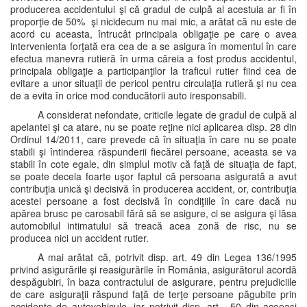
producerea accidentului şi că gradul de culpă al acestuia ar fi în
proporţie de 50% şi nicidecum nu mai mic, a arătat că nu este de
acord cu aceasta, întrucât principala obligaţie pe care o avea
intervenienta forţată era cea de a se asigura în momentul în care
efectua manevra rutieră în urma căreia a fost produs accidentul,
principala obligaţie a participanţilor la traficul rutier fiind cea de
evitare a unor situaţii de pericol pentru circulaţia rutieră şi nu cea
de a evita în orice mod conducătorii auto iresponsabili.
A considerat nefondate, criticile legate de gradul de culpă al
apelantei şi ca atare, nu se poate reţine nici aplicarea disp. 28 din
Ordinul 14/2011, care prevede că în situaţia în care nu se poate
stabili şi întinderea răspunderii fiecărei persoane, aceasta se va
stabili în cote egale, din simplul motiv că faţă de situaţia de fapt,
se poate decela foarte uşor faptul că persoana asigurată a avut
contribuţia unică şi decisivă în producerea accident, or, contribuţia
acestei persoane a fost decisivă în condiţiile în care dacă nu
apărea brusc pe carosabil fără să se asigure, ci se asigura şi lăsa
automobilul intimatului să treacă acea zonă de risc, nu se
producea nici un accident rutier.
A mai arătat că, potrivit disp. art. 49 din Legea 136/1995
privind asigurările şi reasigurările în România, asigurătorul acordă
despăgubiri, în baza contractului de asigurare, pentru prejudiciile
de care asiguraţii răspund faţă de terţe persoane păgubite prin
accidente de autovehicule, iar potrivit disp. art. 50 din aceeaşi