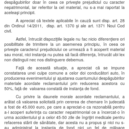
despăgubirilor doar în ceea ce priveşte prejudiciul cu caracter
nepatrimonial, iar referitor la cel material, nu s-a mai raportat la
aceleaşi principii.
A apreciat că textele aplicabile în cauză sunt disp. art. 28
din Ordinul 14/2011, disp. art. 1370 şi ale art. 1371 Noul Cod
civil.
Astfel, întrucât dispoziţiile legale nu fac nicio diferenţiere ori
posibilitate de trimitere la un asemenea principiu, în ceea ce
priveşte caracterul prejudiciului ce urmează a fi acoperit material
sau moral, nici instanţa nu putea să facă diferenţa, întrucât ubi lex
non distinguii nec nos distinguere debemus.
Faţă de această situaţie, a apreciat că se impune
constatarea unei culpe comune a celor doi conducători auto, în
producerea evenimentului şi ajustarea cuantumului despăgubirilor
materiale acordate reclamantului prin reducerea acestora cu
50%, faţă de valoarea constată de instanţa de fond.
Cu privire la daunele morale acordate reclamantului, a
arătat că valoarea solicitată prin cererea de chemare în judecată
a fost de 45.000 euro, pe care a apreciat-o ca rezonabilă pentru
a-i acoperi suferinţa cu caracter nepatrimonial ce a încercat-o în
urma accidentului şi a celor 45-50 zile de îngrijiri medicale pentru
refacerea stării de sănătate, dar acesta nu a propus şi nici nu s-
au administrat la instanţa de fond nici un fel de mijloace