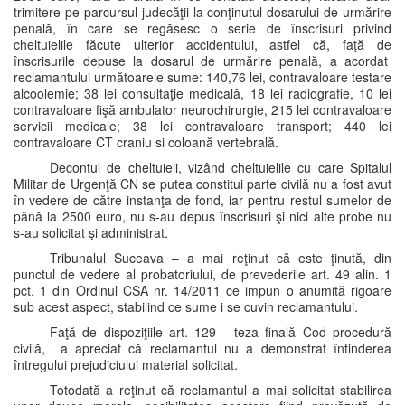
trimitere pe parcursul judecăţii la conţinutul dosarului de urmărire
penală, în care se regăsesc o serie de înscrisuri privind
cheltuielile făcute ulterior accidentului, astfel că, faţă de
înscrisurile depuse la dosarul de urmărire penală, a acordat
reclamantului următoarele sume: 140,76 lei, contravaloare testare
alcoolemie; 38 lei consultaţie medicală, 18 lei radiografie, 10 lei
contravaloare fişă ambulator neurochirurgie, 215 lei contravaloare
servicii medicale; 38 lei contravaloare transport; 440 lei
contravaloare CT craniu si coloană vertebrală.
Decontul de cheltuieli, vizând cheltuielile cu care Spitalul
Militar de Urgenţă CN se putea constitui parte civilă nu a fost avut
în vedere de către instanţa de fond, iar pentru restul sumelor de
până la 2500 euro, nu s-au depus înscrisuri şi nici alte probe nu
s-au solicitat şi administrat.
Tribunalul Suceava – a mai reţinut că este ţinută, din
punctul de vedere al probatoriului, de prevederile art. 49 alin. 1
pct. 1 din Ordinul CSA nr. 14/2011 ce impun o anumită rigoare
sub acest aspect, stabilind ce sume i se cuvin reclamantului.
Faţă de dispoziţiile art. 129 - teza finală Cod procedură
civilă, a apreciat că reclamantul nu a demonstrat întinderea
întregului prejudiciului material solicitat.
Totodată a reţinut că reclamantul a mai solicitat stabilirea