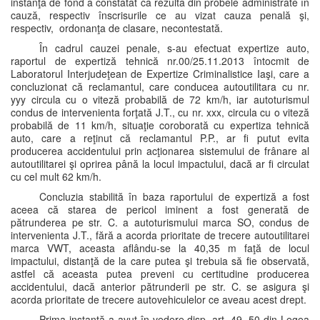
instanţa de fond a constatat că rezultă din probele administrate în
cauză, respectiv înscrisurile ce au vizat cauza penală şi,
respectiv, ordonanţa de clasare, necontestată.
În cadrul cauzei penale, s-au efectuat expertize auto,
raportul de expertiză tehnică nr.00/25.11.2013 întocmit de
Laboratorul Interjudeţean de Expertize Criminalistice Iaşi, care a
concluzionat că reclamantul, care conducea autoutilitara cu nr.
yyy circula cu o viteză probabilă de 72 km/h, iar autoturismul
condus de intervenienta forţată J.T., cu nr. xxx, circula cu o viteză
probabilă de 11 km/h, situaţie coroborată cu expertiza tehnică
auto, care a reţinut că reclamantul P.P., ar fi putut evita
producerea accidentului prin acţionarea sistemului de frânare al
autoutilitarei şi oprirea până la locul impactului, dacă ar fi circulat
cu cel mult 62 km/h.
Concluzia stabilită în baza raportului de expertiză a fost
aceea că starea de pericol iminent a fost generată de
pătrunderea pe str. C. a autoturismului marca SO, condus de
intervenienta J.T., fără a acorda prioritate de trecere autoutilitarei
marca VWT, aceasta aflându-se la 40,35 m faţă de locul
impactului, distanţă de la care putea şi trebuia să fie observată,
astfel că aceasta putea preveni cu certitudine producerea
accidentului, dacă anterior pătrunderii pe str. C. se asigura şi
acorda prioritate de trecere autovehiculelor ce aveau acest drept.
Prima instanţă a avut în vedere disp. art. 49, 50 din Legea