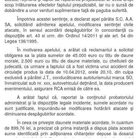
scop înlăturarea efectelor faptului prejudiciabil, iar nu o sursă de
dobândire a unor venituri suplimentare faţă de paguba suferită.
Împotriva acestei sentinţe, a declarat apel pârâta S.C. A.A.
SA, solicitând admiterea apelului, modificarea sentinţei civile
atacate, în sensul acordării despăgubirilor în concordanţă cu
dispoziţiile art. 43 si urm. din Ordinul 14/2011 şi ale art. 54 din
Legea 136/1995.
În motivarea apelului, a arătat că reclamantul a solicitat
obligarea sa la plata sumelor de 45.000 euro cu titlu de daune
morale, 2.500 euro cu titlu de daune materiale, cu cheltuieli de
judecată, ca urmare a faptului că a fost victima unui accident de
circulaţie produs la data de 10.04.2012, orele 20,10, din culpa
exclusivă a pârâtei J.T., conducătoarea autoturismului marca SO,
înmatriculat sub nr. xxx, autovehiculul deţinând, la data producerii
evenimentului, asigurare RCA emisă de către ea.
A arătat faptul că, raportat la conţinutul probatoriului
administrat şi la dispoziţiile legale incidente, sumele acordate nu
sunt justificate, impunându-se modificarea hotărârii atacate şi
diminuarea despăgubirilor acordate.
În ceea ce priveşte daunele materiale acordate, în cuantum
de 899,76 lei, a precizat că prima instanţă a dispus plata acestei
sume identificată prin adiţionarea chitanţelor depuse la dosarul