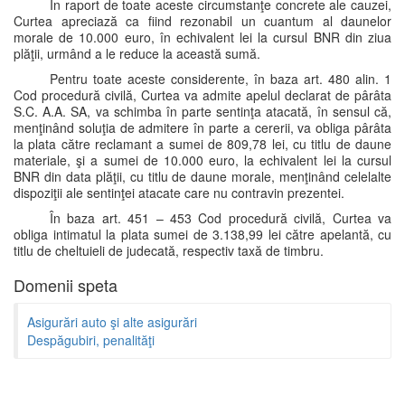
În raport de toate aceste circumstanţe concrete ale cauzei,
Curtea apreciază ca fiind rezonabil un cuantum al daunelor
morale de 10.000 euro, în echivalent lei la cursul BNR din ziua
plăţii, urmând a le reduce la această sumă.
Pentru toate aceste considerente, în baza art. 480 alin. 1
Cod procedură civilă, Curtea va admite apelul declarat de pârâta
S.C. A.A. SA, va schimba în parte sentinţa atacată, în sensul că,
menţinând soluţia de admitere în parte a cererii, va obliga pârâta
la plata către reclamant a sumei de 809,78 lei, cu titlu de daune
materiale, şi a sumei de 10.000 euro, la echivalent lei la cursul
BNR din data plăţii, cu titlu de daune morale, menţinând celelalte
dispoziţii ale sentinţei atacate care nu contravin prezentei.
În baza art. 451 – 453 Cod procedură civilă, Curtea va
obliga intimatul la plata sumei de 3.138,99 lei către apelantă, cu
titlu de cheltuieli de judecată, respectiv taxă de timbru.
Domenii speta
Asigurări auto şi alte asigurări
Despăgubiri, penalităţi