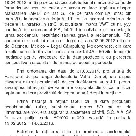
10.04.2012, în timp ce conducea autoturismul marca SO cu nr. de
înmatriculare xxx, pe calea de acces ce face legătura dinspre
Mănăstirea „AMD” din sat G., de pe raza com.DA, str.C din
mun.VD, intervenienta forţată J.T. nu a acordat prioritate de
trecere la intrarea in str.C. autoutilitarei marca VWT cu nr. yyy,
condusă de reclamantul P.P., intrând în coliziune cu aceasta, în
urma accidentului rezultând rănirea gravă a reclamantului P.P.,
conform certificatului medico – legal nr. aaa/02.05.2012 eliberat
de Cabinetul Medico – Legal Câmpulung Moldovenesc, din care
rezultă că a suferit leziuni care au necesitat 45 – 50 zile de îngrijiri
medicale pentru vindecare de la data producerii, cu pierderea
consecutivă a capacităţii de muncă pe această perioadă.
Prin ordonanţa din data de 31.03.2014, pronunţată de
Parchetul de pe lângă Judecătoria Vatra Dornei, s-a dispus
clasarea cauzei penale faţă de conducătoarea auto J.T. pentru
săvârşirea infracţiunii de vătămare corporală din culpă, întrucât
fapta nu mai era prevăzută de legea penală drept infracţiune.
Prima instanţă a reţinut faptul că, la data producerii
evenimentului rutier, autoturismul marca SO cu nr. de
înmatriculare xxx, era asigurat la societatea pârâtă, S.C. A.A. SA
în baza poliţei seria RO/000 nr.000, valabilă in perioada
15.02.2012 – 14.02.2013.
Referitor la reţinerea culpei în producerea accidentului,