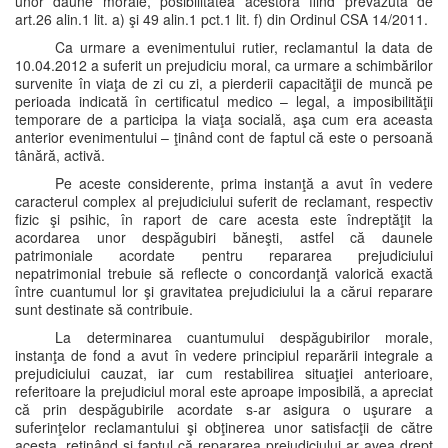
unor daune morale, posibilitatea acestora fiind prevăzută de
art.26 alin.1 lit. a) şi 49 alin.1 pct.1 lit. f) din Ordinul CSA 14/2011.
Ca urmare a evenimentului rutier, reclamantul la data de
10.04.2012 a suferit un prejudiciu moral, ca urmare a schimbărilor
survenite în viaţa de zi cu zi, a pierderii capacităţii de muncă pe
perioada indicată în certificatul medico – legal, a imposibilităţii
temporare de a participa la viaţa socială, aşa cum era aceasta
anterior evenimentului – ţinând cont de faptul că este o persoană
tânără, activă.
Pe aceste considerente, prima instanţă a avut în vedere
caracterul complex al prejudiciului suferit de reclamant, respectiv
fizic şi psihic, în raport de care acesta este îndreptăţit la
acordarea unor despăgubiri băneşti, astfel că daunele
patrimoniale acordate pentru repararea prejudiciului
nepatrimonial trebuie să reflecte o concordanţă valorică exactă
între cuantumul lor şi gravitatea prejudiciului la a cărui reparare
sunt destinate să contribuie.
La determinarea cuantumului despăgubirilor morale,
instanţa de fond a avut în vedere principiul reparării integrale a
prejudiciului cauzat, iar cum restabilirea situaţiei anterioare,
referitoare la prejudiciul moral este aproape imposibilă, a apreciat
că prin despăgubirile acordate s-ar asigura o uşurare a
suferinţelor reclamantului şi obţinerea unor satisfacţii de către
acesta, reţinând şi faptul că repararea prejudiciului ar avea drept