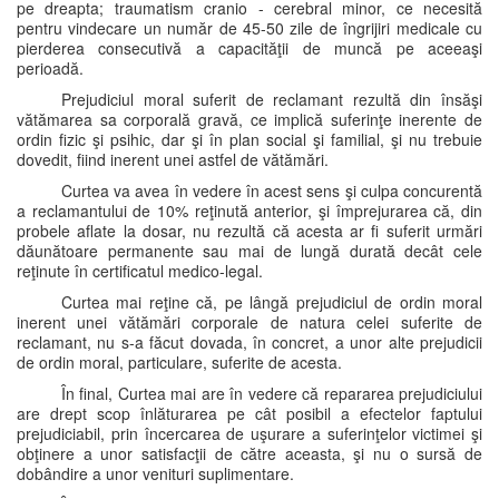
pe dreapta; traumatism cranio - cerebral minor, ce necesită
pentru vindecare un număr de 45-50 zile de îngrijiri medicale cu
pierderea consecutivă a capacităţii de muncă pe aceeaşi
perioadă.
Prejudiciul moral suferit de reclamant rezultă din însăşi
vătămarea sa corporală gravă, ce implică suferinţe inerente de
ordin fizic şi psihic, dar şi în plan social şi familial, şi nu trebuie
dovedit, fiind inerent unei astfel de vătămări.
Curtea va avea în vedere în acest sens şi culpa concurentă
a reclamantului de 10% reţinută anterior, şi împrejurarea că, din
probele aflate la dosar, nu rezultă că acesta ar fi suferit urmări
dăunătoare permanente sau mai de lungă durată decât cele
reţinute în certificatul medico-legal.
Curtea mai reţine că, pe lângă prejudiciul de ordin moral
inerent unei vătămări corporale de natura celei suferite de
reclamant, nu s-a făcut dovada, în concret, a unor alte prejudicii
de ordin moral, particulare, suferite de acesta.
În final, Curtea mai are în vedere că repararea prejudiciului
are drept scop înlăturarea pe cât posibil a efectelor faptului
prejudiciabil, prin încercarea de uşurare a suferinţelor victimei şi
obţinere a unor satisfacţii de către aceasta, şi nu o sursă de
dobândire a unor venituri suplimentare.