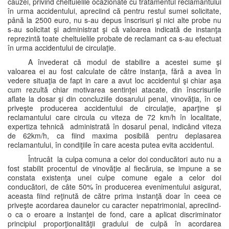
cauzei, privind cheltuielile ocazionate cu tratamentul reclamantului
în urma accidentului, apreciind că pentru restul sumei solicitate,
până la 2500 euro, nu s-au depus înscrisuri şi nici alte probe nu
s-au solicitat şi administrat şi că valoarea indicată de instanţa
reprezintă toate cheltuielile probate de reclamant ca s-au efectuat
în urma accidentului de circulaţie.
A învederat că modul de stabilire a acestei sume şi
valoarea ei au fost calculate de către instanţa, fără a avea în
vedere situaţia de fapt in care a avut loc accidentul şi chiar aşa
cum rezultă chiar motivarea sentinţei atacate, din înscrisurile
aflate la dosar şi din concluziile dosarului penal, vinovăţia, în ce
priveşte producerea accidentului de circulaţie, aparţine şi
reclamantului care circula cu viteza de 72 km/h în localitate,
expertiza tehnică administrată în dosarul penal, indicând viteza
de 62km/h, ca fiind maxima posibilă pentru deplasarea
reclamantului, în condiţiile în care acesta putea evita accidentul.
Întrucât la culpa comuna a celor doi conducători auto nu a
fost stabilit procentul de vinovăţie al fiecăruia, se impune a se
constata existenţa unei culpe comune egale a celor doi
conducători, de câte 50% în producerea evenimentului asigurat,
aceasta fiind reţinută de către prima instanţă doar în ceea ce
priveşte acordarea daunelor cu caracter nepatrimonial, apreciind-
o ca o eroare a instanţei de fond, care a aplicat discriminator
principiul proporţionalităţii gradului de culpă în acordarea