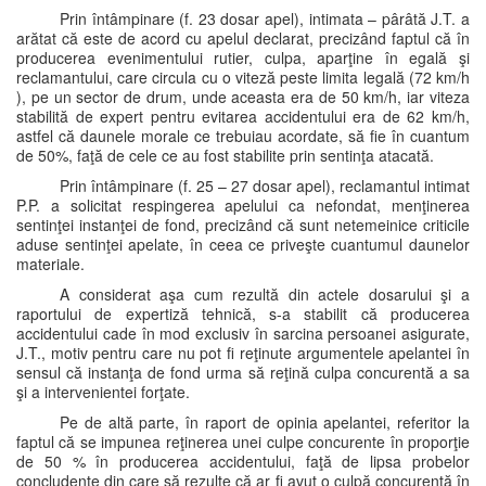
Prin întâmpinare (f. 23 dosar apel), intimata – pârâtă J.T. a
arătat că este de acord cu apelul declarat, precizând faptul că în
producerea evenimentului rutier, culpa, aparţine în egală şi
reclamantului, care circula cu o viteză peste limita legală (72 km/h
), pe un sector de drum, unde aceasta era de 50 km/h, iar viteza
stabilită de expert pentru evitarea accidentului era de 62 km/h,
astfel că daunele morale ce trebuiau acordate, să fie în cuantum
de 50%, faţă de cele ce au fost stabilite prin sentinţa atacată.
Prin întâmpinare (f. 25 – 27 dosar apel), reclamantul intimat
P.P. a solicitat respingerea apelului ca nefondat, menţinerea
sentinţei instanţei de fond, precizând că sunt netemeinice criticile
aduse sentinţei apelate, în ceea ce priveşte cuantumul daunelor
materiale.
A considerat aşa cum rezultă din actele dosarului şi a
raportului de expertiză tehnică, s-a stabilit că producerea
accidentului cade în mod exclusiv în sarcina persoanei asigurate,
J.T., motiv pentru care nu pot fi reţinute argumentele apelantei în
sensul că instanţa de fond urma să reţină culpa concurentă a sa
şi a intervenientei forţate.
Pe de altă parte, în raport de opinia apelantei, referitor la
faptul că se impunea reţinerea unei culpe concurente în proporţie
de 50 % în producerea accidentului, faţă de lipsa probelor
concludente din care să rezulte că ar fi avut o culpă concurentă în