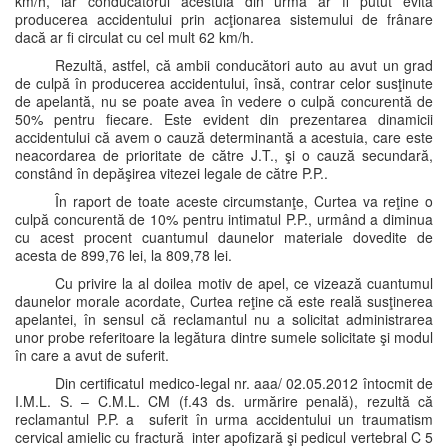
km/h, iar conducătorul acestuia din urmă ar fi putut evita
producerea accidentului prin acţionarea sistemului de frânare
dacă ar fi circulat cu cel mult 62 km/h.
Rezultă, astfel, că ambii conducători auto au avut un grad
de culpă în producerea accidentului, însă, contrar celor susţinute
de apelantă, nu se poate avea în vedere o culpă concurentă de
50% pentru fiecare. Este evident din prezentarea dinamicii
accidentului că avem o cauză determinantă a acestuia, care este
neacordarea de prioritate de către J.T., şi o cauză secundară,
constând în depăşirea vitezei legale de către P.P..
În raport de toate aceste circumstanţe, Curtea va reţine o
culpă concurentă de 10% pentru intimatul P.P., urmând a diminua
cu acest procent cuantumul daunelor materiale dovedite de
acesta de 899,76 lei, la 809,78 lei.
Cu privire la al doilea motiv de apel, ce vizează cuantumul
daunelor morale acordate, Curtea reţine că este reală susţinerea
apelantei, în sensul că reclamantul nu a solicitat administrarea
unor probe referitoare la legătura dintre sumele solicitate şi modul
în care a avut de suferit.
Din certificatul medico-legal nr. aaa/ 02.05.2012 întocmit de
I.M.L. S. – C.M.L. CM (f.43 ds. urmărire penală), rezultă că
reclamantul P.P. a suferit în urma accidentului un traumatism
cervical amielic cu fractură inter apofizară şi pedicul vertebral C 5