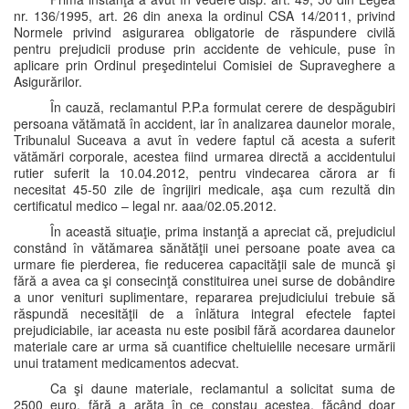
nr. 136/1995, art. 26 din anexa la ordinul CSA 14/2011, privind
Normele privind asigurarea obligatorie de răspundere civilă
pentru prejudicii produse prin accidente de vehicule, puse în
aplicare prin Ordinul preşedintelui Comisiei de Supraveghere a
Asigurărilor.
În cauză, reclamantul P.P.a formulat cerere de despăgubiri
persoana vătămată în accident, iar în analizarea daunelor morale,
Tribunalul Suceava a avut în vedere faptul că acesta a suferit
vătămări corporale, acestea fiind urmarea directă a accidentului
rutier suferit la 10.04.2012, pentru vindecarea cărora ar fi
necesitat 45-50 zile de îngrijiri medicale, aşa cum rezultă din
certificatul medico – legal nr. aaa/02.05.2012.
În această situaţie, prima instanţă a apreciat că, prejudiciul
constând în vătămarea sănătăţii unei persoane poate avea ca
urmare fie pierderea, fie reducerea capacităţii sale de muncă şi
fără a avea ca şi consecinţă constituirea unei surse de dobândire
a unor venituri suplimentare, repararea prejudiciului trebuie să
răspundă necesităţii de a înlătura integral efectele faptei
prejudiciabile, iar aceasta nu este posibil fără acordarea daunelor
materiale care ar urma să cuantifice cheltuielile necesare urmării
unui tratament medicamentos adecvat.
Ca şi daune materiale, reclamantul a solicitat suma de
2500 euro, fără a arăta în ce constau acestea, făcând doar