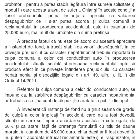
probatorii, pentru a putea stabili legătura între sumele solicitate şi
modul în care acesta a avut de suferit. Chiar şi în aceste condiţii a
lipsei probatoriului, prima instanţa a apreciat că valoarea
despăgubirilor ce i s-ar putea acorda şi culpa comună a
reclamantului în producerea accidentului, este în cuantum de
25.000 euro, mai mult de jumătate din suma pretinsă.
A precizat faptul că nu este de acord cu această apreciere
a instanţei de fond, întrucât stabilirea valorii despăgubirii, în ce
priveşte prejudiciul cu caracter nepatrimonial trebuie raportată la
culpa comuna a celor doi conducători auto în producerea
accidentului; situaţia socială şi persoana reclamantului, apte să
producă efect în ce priveşte întinderea prejudiciului cu caracter
nepatrimonial şi dispoziţiile legale din art. 49, alin. l), lit. f) din
Ordinul 14/2011.
Referitor la culpa comuna a celor doi conducători auto, se
impune ca, la stabilirea despăgubirilor cu caracter nepatrimonial
ar trebui să se ţină cont de dispoziţiile arătate la pct. 1 din apel.
A învederat că instanţa de fond nu a ţinut seama de gradul
de culpă a celor implicaţi în accident, care nu a fost dovedit,
situaţie în care se impune acordarea acestuia in cote egale, de
50% şi ca atare, faţă de pretenţia formulată cu titlu de daune
morale, în cuantum de 45.000 euro, chiar dacă ar fi fost dovedită,
nu putea fi acordată întrucât reclamantul este şi el răspunzător, în