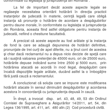
conformitate cu legislaţia şi jurisprudenţa din România”.
La fel de important decât aceste aspecte legale se
regăseşte necesitatea orientării hotărârii în direcţia practicii
instanţelor de judecată în materie, cerinţă legală care obligă
instanţa să pronunţe o hotărâre de acordare a despăgubirilor
pentru daune morale, în conformitate cu legislaţia si jurisprudenţa
din România, aceasta fiind astfel obligatorie pentru instanţa de
judecată, nefiind o chestiune facultativă.
A precizat că aceste aspecte au fost arătate şi la instanţa
de fond la care se adaugă depunerea de hotărâri definitive,
pronunţate de trei curţi de apel diferite, nu a ţinut cont de acestea
şi chiar dacă reclamantul nu a depus nicio decizie de speţă care
să-i susţină valoarea pretenţiei de 45000 euro, ori de 25000 euro,
hotărârile depuse indicând sume între 2500 şi 5000 euro, prin
hotărârea atacată se acordă în mod ilegal, despăgubiri care
încalcă dispoziţiile legale arătate, ducând astfel la o îmbogăţire
fără justă cauză a reclamantului.
A concluzionat că soluţia care se impune este modificarea
hotărârii atacate în sensul diminuării despăgubirilor şi acordarea
acestora în concordanţă cu jurisprudenţa depusă în cauză.
În drept, a invocat disp. art. 43, 48, 49, 53 din Ordinul
Comisiei de Supraveghere a Asigurărilor 14/2011, art. 54, din
Legea 136/1995, art. 411, art. 480 alin.(2) Cod procedură civilă.