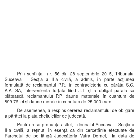
Prin sentinţa nr. 56 din 28 septembrie 2015, Tribunalul
Suceava – Secţia a II-a civilă, a admis, în parte acţiunea
formulată de reclamantul P.P., în contradictoriu cu pârâta S.C.
A.A. SA, intervenientă forţată fiind J.T. şi a obligat pârâta să
plătească reclamantului P.P. daune materiale în cuantum de
899,76 lei şi daune morale în cuantum de 25.000 euro.
De asemenea, a respins cererea reclamantului de obligare
a pârâtei la plata cheltuielilor de judecată.
Pentru a se pronunţa astfel, Tribunalul Suceava – Secţia a
II-a civilă, a reţinut, în esenţă că din cercetările efectuate de
Parchetul de pe lângă Judecătoria Vatra Dornei, la data de