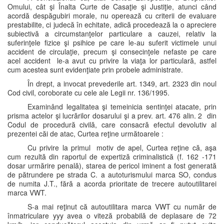
Omului, cât şi Înalta Curte de Casaţie şi Justiţie, atunci când
acordă despăgubiri morale, nu operează cu criterii de evaluare
prestabilite, ci judecă în echitate, adică procedează la o apreciere
subiectivă a circumstanţelor particulare a cauzei, relativ la
suferinţele fizice şi psihice pe care le-au suferit victimele unui
accident de circulaţie, precum şi consecinţele nefaste pe care
acel accident le-a avut cu privire la viaţa lor particulară, astfel
cum acestea sunt evidenţiate prin probele administrate.
În drept, a invocat prevederile art. 1349, art. 2323 din noul
Cod civil, coroborate cu cele ale Legii nr. 136/1995.
Examinând legalitatea şi temeinicia sentinţei atacate, prin
prisma actelor şi lucrărilor dosarului şi a prev. art. 476 alin. 2 din
Codul de procedură civilă, care consacră efectul devolutiv al
prezentei căi de atac, Curtea reţine următoarele :
Cu privire la primul motiv de apel, Curtea reţine că, aşa
cum rezultă din raportul de expertiză criminalistică (f. 162 -171
dosar urmărire penală), starea de pericol iminent a fost generată
de pătrundere pe strada C. a autoturismului marca SO, condus
de numita J.T., fără a acorda prioritate de trecere autoutilitarei
marca VWT.
S-a mai reţinut că autoutilitara marca VWT cu număr de
înmatriculare yyy avea o viteză probabilă de deplasare de 72