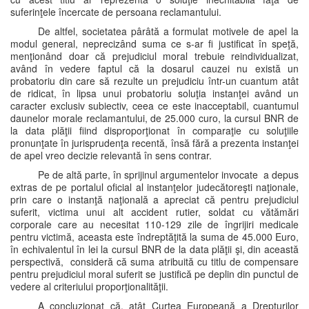
suferinţele încercate de persoana reclamantului.
De altfel, societatea pârâtă a formulat motivele de apel la
modul general, neprecizând suma ce s-ar fi justificat în speţă,
menţionând doar că prejudiciul moral trebuie reindividualizat,
având în vedere faptul că la dosarul cauzei nu există un
probatoriu din care să rezulte un prejudiciu într-un cuantum atât
de ridicat, în lipsa unui probatoriu soluţia instanţei având un
caracter exclusiv subiectiv, ceea ce este inacceptabil, cuantumul
daunelor morale reclamantului, de 25.000 curo, la cursul BNR de
la data plăţii fiind disproporţionat în comparaţie cu soluţiile
pronunţate în jurisprudenţa recentă, însă fără a prezenta instanţei
de apel vreo decizie relevantă în sens contrar.
Pe de altă parte, în sprijinul argumentelor invocate a depus
extras de pe portalul oficial al instanţelor judecătoreşti naţionale,
prin care o instanţă naţională a apreciat că pentru prejudiciul
suferit, victima unui alt accident rutier, soldat cu vătămări
corporale care au necesitat 110-129 zile de îngrijiri medicale
pentru victimă, aceasta este îndreptăţită la suma de 45.000 Euro,
în echivalentul în lei la cursul BNR de la data plăţii şi, din această
perspectivă, consideră că suma atribuită cu titlu de compensare
pentru prejudiciul moral suferit se justifică pe deplin din punctul de
vedere al criteriului proporţionalităţii.
A concluzionat că, atât Curtea Europeană a Drepturilor