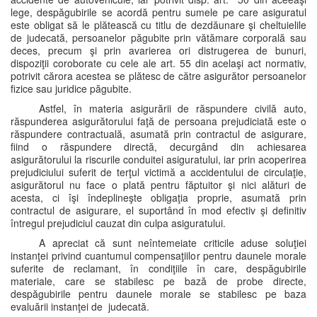
lege, despăgubirile se acordă pentru sumele pe care asiguratul
este obligat să le plătească cu titlu de dezdăunare şi cheltuielile
de judecată, persoanelor păgubite prin vătămare corporală sau
deces, precum şi prin avarierea ori distrugerea de bunuri,
dispoziţii coroborate cu cele ale art. 55 din acelaşi act normativ,
potrivit cărora acestea se plătesc de către asigurător persoanelor
fizice sau juridice păgubite.
Astfel, în materia asigurării de răspundere civilă auto,
răspunderea asigurătorului faţă de persoana prejudiciată este o
răspundere contractuală, asumată prin contractul de asigurare,
fiind o răspundere directă, decurgând din achiesarea
asigurătorului la riscurile conduitei asiguratului, iar prin acoperirea
prejudiciului suferit de terţul victimă a accidentului de circulaţie,
asigurătorul nu face o plată pentru făptuitor şi nici alături de
acesta, ci îşi îndeplineşte obligaţia proprie, asumată prin
contractul de asigurare, el suportând în mod efectiv şi definitiv
întregul prejudiciul cauzat din culpa asiguratului.
A apreciat că sunt neîntemeiate criticile aduse soluţiei
instanţei privind cuantumul compensaţiilor pentru daunele morale
suferite de reclamant, în condiţiile în care, despăgubirile
materiale, care se stabilesc pe bază de probe directe,
despăgubirile pentru daunele morale se stabilesc pe baza
evaluării instanţei de judecată.