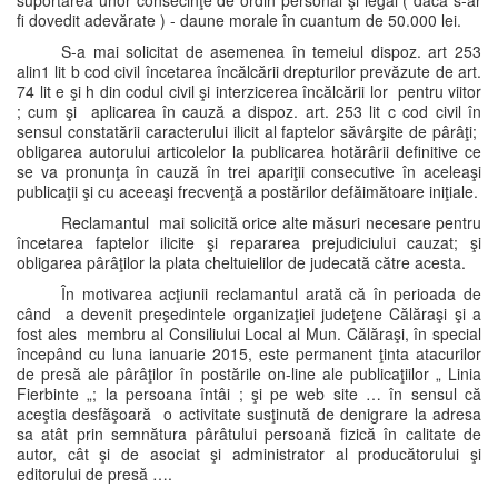
suportarea unor consecinţe de ordin personal şi legal ( dacă s-ar
fi dovedit adevărate ) - daune morale în cuantum de 50.000 lei.
S-a mai solicitat de asemenea în temeiul dispoz. art 253
alin1 lit b cod civil încetarea încălcării drepturilor prevăzute de art.
74 lit e şi h din codul civil şi interzicerea încălcării lor pentru viitor
; cum şi aplicarea în cauză a dispoz. art. 253 lit c cod civil în
sensul constatării caracterului ilicit al faptelor săvârşite de pârâţi;
obligarea autorului articolelor la publicarea hotărârii definitive ce
se va pronunţa în cauză în trei apariţii consecutive în aceleaşi
publicaţii şi cu aceeaşi frecvenţă a postărilor defăimătoare iniţiale.
Reclamantul mai solicită orice alte măsuri necesare pentru
încetarea faptelor ilicite şi repararea prejudiciului cauzat; şi
obligarea pârâţilor la plata cheltuielilor de judecată către acesta.
În motivarea acţiunii reclamantul arată că în perioada de
când a devenit preşedintele organizaţiei judeţene Călăraşi şi a
fost ales membru al Consiliului Local al Mun. Călăraşi, în special
începând cu luna ianuarie 2015, este permanent ţinta atacurilor
de presă ale pârâţilor în postările on-line ale publicaţiilor „ Linia
Fierbinte „; la persoana întâi ; şi pe web site … în sensul că
aceştia desfăşoară o activitate susţinută de denigrare la adresa
sa atât prin semnătura pârâtului persoană fizică în calitate de
autor, cât şi de asociat şi administrator al producătorului şi
editorului de presă ….