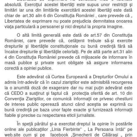
absolută. Exerciţiul acestei libertăţi este supus unor restricţii şi
limitări iar una din limitările exercitării acestei libertăţi este dată
chiar de art.30 alin 6 din Constituţia României , care prevede că „
Libertatea de exprimare nu poate prejudicia demnitatea onoarea
viaţa particulară a persoanei şi nici dreptul la propria imagine.
O altă limită generală este dată de art.57 din Constituţia
României, care prevede că, cetăţenii trebuie să-şi exercite
drepturile şi libertăţile constituţionale cu bună credinţă fără să
încalce drepturile şi libertăţile celorlalţi. Pe de altă parte art.31 alin
4 din Constituţia României prevede că mijloacele de informare în
masă publice şi private sunt obligate să asigure informarea
corectă a opiniei publice.
Este adevărat că Curtea Europeană a Drepturilor Omului a
admis într-adevăr că în cazul ziariştilor este admisibilă recurgerea
la o anumită doză de exagerare dar nu mai puţin adevărat este
că CEDO a susţinut şi faptul că protecţia oferită de art. 10 din
Convenţia Ziariştilor, ce comunică informaţii ce privesc chestiuni
de interes public operează atunci când aceştia se exprimă cu
bună credinţă pe baza unor fapte exacte şi furnizează informaţii
fiabile şi precise cu respectarea eticii jurnaliste.
În speţă pârâtul şi-a exercitat dreptul la opinie în postările
online ale publicaţiilor „Linia Fierbinte” „ La Persoana întâi” pe
web.site cum şi pe facebook „Şmecherii de Călăraşi „ prin