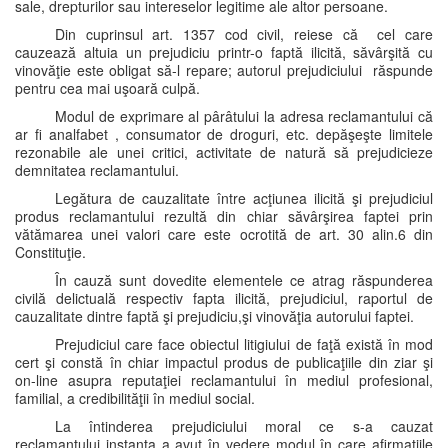
sale, drepturilor sau intereselor legitime ale altor persoane.
Din cuprinsul art. 1357 cod civil, reiese că cel care
cauzează altuia un prejudiciu printr-o faptă ilicită, săvârşită cu
vinovăţie este obligat să-l repare; autorul prejudiciului răspunde
pentru cea mai uşoară culpă.
Modul de exprimare al pârâtului la adresa reclamantului că
ar fi analfabet , consumator de droguri, etc. depăşeşte limitele
rezonabile ale unei critici, activitate de natură să prejudicieze
demnitatea reclamantului.
Legătura de cauzalitate între acţiunea ilicită şi prejudiciul
produs reclamantului rezultă din chiar săvârşirea faptei prin
vătămarea unei valori care este ocrotită de art. 30 alin.6 din
Constituţie.
În cauză sunt dovedite elementele ce atrag răspunderea
civilă delictuală respectiv fapta ilicită, prejudiciul, raportul de
cauzalitate dintre faptă şi prejudiciu,şi vinovăţia autorului faptei.
Prejudiciul care face obiectul litigiului de faţă există în mod
cert şi constă în chiar impactul produs de publicaţiile din ziar şi
on-line asupra reputaţiei reclamantului în mediul profesional,
familial, a credibilităţii în mediul social.
La întinderea prejudiciului moral ce s-a cauzat
reclamantului instanţa a avut în vedere modul în care afirmaţiile