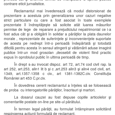
contrare eticii jurnalistice.
Reclamantul mai învederează că modul distorsionat de
prezentare a acestuia prin generalizarea unor cazuri negative
strict particulare cu care a fost asociat în toate exemplele
prezentate îl îndreptăţeşte să solicite atât luarea măsurilor
permise de lege de reparare a prejudiciului nepatrimonial ce i-a
fost adus cât şi a obligării în solidar a pârâţilor la plata daunelor
morale , reprezentate de suferinţele şi inconvenienţele suportate
de acesta pe nedrept într-o perioadă îndepărtată şi totodată
dificilă pentru acesta în sensul atingerii şi vătămării aduse imaginii
publice într-un mod grosolan ,deosebit de violent fiind practic
expus în oprobiului public în ultima perioadă de timp.
În drept s-au invocat dispoz. art 72, art.74 cod civil rap. la
art 252, art.253, alin1 lit b şi c ,art.253 alin3 şi alin4 cod civil, art.
1349, art.1357-1358 c civ., art 1381-1382C.civ. Constituţia
României art 453 C.pr.civ.
În dovedirea cererii reclamantul a înţeles să se folosească
de proba cu interogatoriile pârâţilor, înscrisuri şi martori.
La dosarul cauzei au fost depuse copiile articolelor şi
comentariile postate on-line pe site-ul pârâtului.
În termen legal pârâţii, au formulat întâmpinare solicitând
respingerea acţiunii formulată de reclamant.