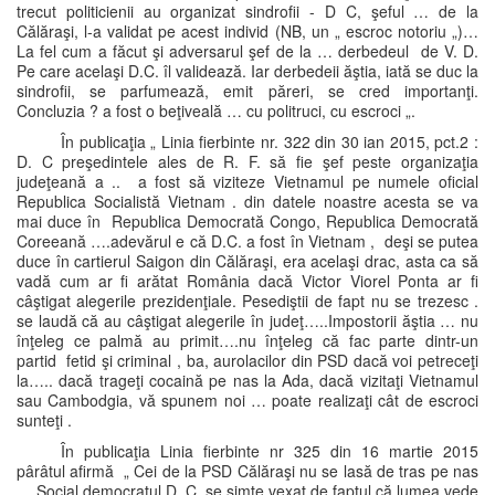
trecut politicienii au organizat sindrofii - D C, şeful … de la
Călăraşi, l-a validat pe acest individ (NB, un „ escroc notoriu „)…
La fel cum a făcut şi adversarul şef de la … derbedeul de V. D.
Pe care acelaşi D.C. îl validează. Iar derbedeii ăştia, iată se duc la
sindrofii, se parfumează, emit păreri, se cred importanţi.
Concluzia ? a fost o beţiveală … cu politruci, cu escroci „.
În publicaţia „ Linia fierbinte nr. 322 din 30 ian 2015, pct.2 :
D. C preşedintele ales de R. F. să fie şef peste organizaţia
judeţeană a .. a fost să viziteze Vietnamul pe numele oficial
Republica Socialistă Vietnam . din datele noastre acesta se va
mai duce în Republica Democrată Congo, Republica Democrată
Coreeană ….adevărul e că D.C. a fost în Vietnam , deşi se putea
duce în cartierul Saigon din Călăraşi, era acelaşi drac, asta ca să
vadă cum ar fi arătat România dacă Victor Viorel Ponta ar fi
câştigat alegerile prezidenţiale. Pesediştii de fapt nu se trezesc .
se laudă că au câştigat alegerile în judeţ…..Impostorii ăştia … nu
înţeleg ce palmă au primit….nu înţeleg că fac parte dintr-un
partid fetid şi criminal , ba, aurolacilor din PSD dacă voi petreceţi
la….. dacă trageţi cocaină pe nas la Ada, dacă vizitaţi Vietnamul
sau Cambodgia, vă spunem noi … poate realizaţi cât de escroci
sunteţi .
În publicaţia Linia fierbinte nr 325 din 16 martie 2015
pârâtul afirmă „ Cei de la PSD Călăraşi nu se lasă de tras pe nas
….Social democratul D. C. se simte vexat de faptul că lumea vede