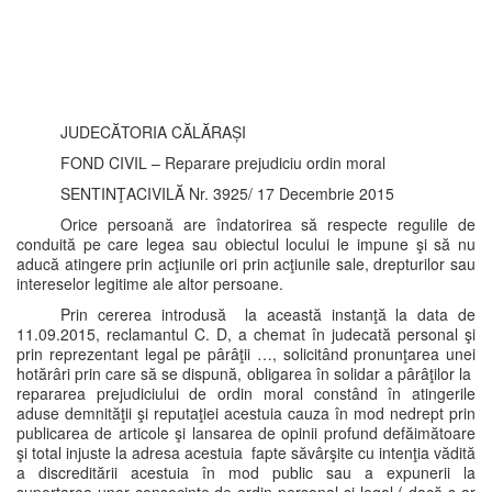
JUDECĂTORIA CĂLĂRAȘI
FOND CIVIL – Reparare prejudiciu ordin moral
SENTINŢACIVILĂ Nr. 3925/ 17 Decembrie 2015
Orice persoană are îndatorirea să respecte regulile de
conduită pe care legea sau obiectul locului le impune şi să nu
aducă atingere prin acţiunile ori prin acţiunile sale, drepturilor sau
intereselor legitime ale altor persoane.
Prin cererea introdusă la această instanţă la data de
11.09.2015, reclamantul C. D, a chemat în judecată personal şi
prin reprezentant legal pe pârâţii …, solicitând pronunţarea unei
hotărâri prin care să se dispună, obligarea în solidar a pârâţilor la
repararea prejudiciului de ordin moral constând în atingerile
aduse demnităţii şi reputaţiei acestuia cauza în mod nedrept prin
publicarea de articole şi lansarea de opinii profund defăimătoare
şi total injuste la adresa acestuia fapte săvârşite cu intenţia vădită
a discreditării acestuia în mod public sau a expunerii la