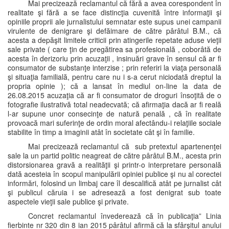
Mai precizează reclamantul că fără a avea corespondent în
realitate şi fără a se face distincţia cuvenită între informaţii şi
opiniile proprii ale jurnalistului semnatar este supus unei campanii
virulente de denigrare şi defăimare de către pârâtul B.M., că
acesta a depăşit limitele criticii prin atingerile repetate aduse vieţii
sale private ( care ţin de pregătirea sa profesională , coborâtă de
acesta în derizoriu prin acuzaţii , insinuări grave în sensul că ar fi
consumator de substanţe interzise ; prin referiri la viaţa personală
şi situaţia familială, pentru care nu i s-a cerut niciodată dreptul la
propria opinie ); că a lansat în mediul on-line la data de
26.08.2015 acuzaţia că ar fi consumator de droguri însoţită de o
fotografie ilustrativă total neadecvată; că afirmaţia dacă ar fi reală
l-ar supune unor consecinţe de natură penală , că în realitate
provoacă mari suferinţe de ordin moral afectându-i relaţiile sociale
stabilite în timp a imaginii atât în societate cât şi în familie.
Mai precizează reclamantul că sub pretextul apartenenţei
sale la un partid politic neagreat de către pârâtul B.M., acesta prin
distorsionarea gravă a realităţii şi printr-o interpretare personală
dată acesteia în scopul manipulării opiniei publice şi nu al corectei
informări, folosind un limbaj care îl descalifică atât pe jurnalist cât
şi publicul căruia i se adresează a fost denigrat sub toate
aspectele vieţii sale publice şi private.
Concret reclamantul învederează că în publicaţia” Linia
fierbinte nr 320 din 8 ian 2015 pârâtul afirmă că la sfârşitul anului