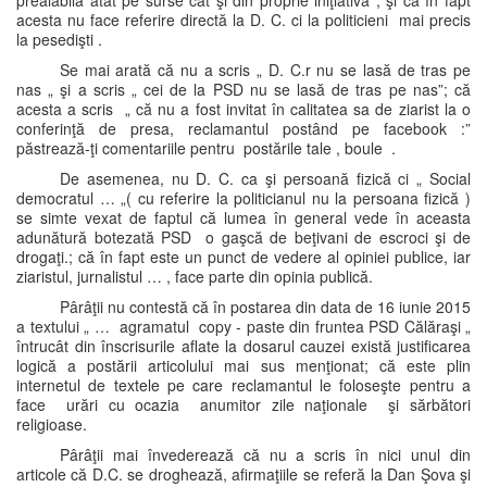
prealabilă atât pe surse cât şi din proprie iniţiativă ; şi că în fapt
acesta nu face referire directă la D. C. ci la politicieni mai precis
la pesedişti .
Se mai arată că nu a scris „ D. C.r nu se lasă de tras pe
nas „ şi a scris „ cei de la PSD nu se lasă de tras pe nas”; că
acesta a scris „ că nu a fost invitat în calitatea sa de ziarist la o
conferinţă de presa, reclamantul postând pe facebook :”
păstrează-ţi comentariile pentru postările tale , boule .
De asemenea, nu D. C. ca şi persoană fizică ci „ Social
democratul … „( cu referire la politicianul nu la persoana fizică )
se simte vexat de faptul că lumea în general vede în aceasta
adunătură botezată PSD o gaşcă de beţivani de escroci şi de
drogaţi.; că în fapt este un punct de vedere al opiniei publice, iar
ziaristul, jurnalistul … , face parte din opinia publică.
Pârâţii nu contestă că în postarea din data de 16 iunie 2015
a textului „ … agramatul copy - paste din fruntea PSD Călăraşi „
întrucât din înscrisurile aflate la dosarul cauzei există justificarea
logică a postării articolului mai sus menţionat; că este plin
internetul de textele pe care reclamantul le foloseşte pentru a
face urări cu ocazia anumitor zile naţionale şi sărbători
religioase.
Pârâţii mai învederează că nu a scris în nici unul din
articole că D.C. se droghează, afirmaţiile se referă la Dan Şova şi