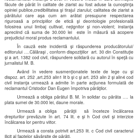
făcute de pârât în calitate de ziarist au fost aduse la cunoştinţa
opiniei publice,credibilitatea şi tirajul ziarului; calitatea de ziarist a
pârâtului care aşa cum am arătat presupune respectarea
riguroasă a principiilor de etică şi deontologie profesională
folosirea unui limbaj cultivat, nejignitor şi non-violent; instanţa
apreciind că suma de 30.000 lei este în măsură să acopere
prejudiciul moral produs reclamantului.
În cauză este incidentă şi răspunderea producătorului/
editorului ….Călăraşi , conform dispoziţiilor art. 30 din Constituţie
şi a art. 1382 cod civil, răspundere solidară cu autorul în speţă cu
jurnalistul M. B.
Având în vedere susmenţionatele texte de lege cu şi
dispoz. art. 252 ,art.253 alin1 lit b şi c şi art. 253 alin 2 şi alin4 cod
civil instanţa urmează a admite în parte acţiunea formulată de
reclamantul Cristodor Dan Eugen împotriva pârâţilor.
Urmează a obliga pârâtul B. M. în solidar cu pârâta …. la
plata sumei de 30.000 lei, daune morale.
Urmează a obliga pârâţii să înceteze încălcarea
drepturilor prevăzute în art. 74 lit. e şi h Cod civil şi interzice
încălcarea lor pentru viitor.
Urmează a consta potrivit art.253 lit. c Cod civil caracterul
ilicit al faptelor săvârşite de pârâţi.