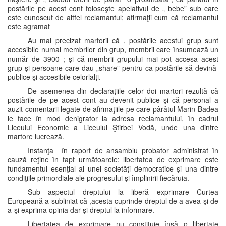
postările pe acest cont foloseşte apelativul de „ bebe” sub care
este cunoscut de altfel reclamantul; afirmaţii cum că reclamantul
este agramat
Au mai precizat martorii că , postările acestui grup sunt
accesibile numai membrilor din grup, membrii care însumează un
număr de 3900 ; şi că membrii grupului mai pot accesa acest
grup şi persoane care dau „share” pentru ca postările să devină
publice şi accesibile celorlalţi.
De asemenea din declaraţiile celor doi martori rezultă că
postările de pe acest cont au devenit publice şi că personal a
auzit comentarii legate de afirmaţiile pe care pârâtul Marin Badea
le face în mod denigrator la adresa reclamantului, în cadrul
Liceului Economic a Liceului Ştirbei Vodă, unde una dintre
martore lucrează.
Instanţa în raport de ansamblu probator administrat în
cauză reţine în fapt următoarele: libertatea de exprimare este
fundamentul esenţial al unei societăţi democratice şi una dintre
condiţiile primordiale ale progresului şi împlinirii fiecăruia.
Sub aspectul dreptului la liberă exprimare Curtea
Europeană a subliniat că ,acesta cuprinde dreptul de a avea şi de
a-şi exprima opinia dar şi dreptul la informare.
Libertatea de exprimare nu constituie însă o libertate