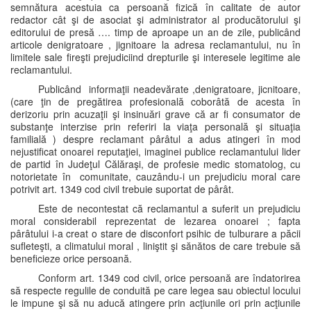
semnătura acestuia ca persoană fizică în calitate de autor
redactor cât şi de asociat şi administrator al producătorului şi
editorului de presă …. timp de aproape un an de zile, publicând
articole denigratoare , jignitoare la adresa reclamantului, nu în
limitele sale fireşti prejudiciind drepturile şi interesele legitime ale
reclamantului.
Publicând informaţii neadevărate ,denigratoare, jicnitoare,
(care ţin de pregătirea profesională coborâtă de acesta în
derizoriu prin acuzaţii şi insinuări grave că ar fi consumator de
substanţe interzise prin referiri la viaţa personală şi situaţia
familială ) despre reclamant pârâtul a adus atingeri în mod
nejustificat onoarei reputaţiei, imaginei publice reclamantului lider
de partid în Judeţul Călăraşi, de profesie medic stomatolog, cu
notorietate în comunitate, cauzându-i un prejudiciu moral care
potrivit art. 1349 cod civil trebuie suportat de pârât.
Este de necontestat că reclamantul a suferit un prejudiciu
moral considerabil reprezentat de lezarea onoarei ; fapta
pârâtului i-a creat o stare de disconfort psihic de tulburare a păcii
sufleteşti, a climatului moral , liniştit şi sănătos de care trebuie să
beneficieze orice persoană.
Conform art. 1349 cod civil, orice persoană are îndatorirea
să respecte regulile de conduită pe care legea sau obiectul locului
le impune şi să nu aducă atingere prin acţiunile ori prin acţiunile