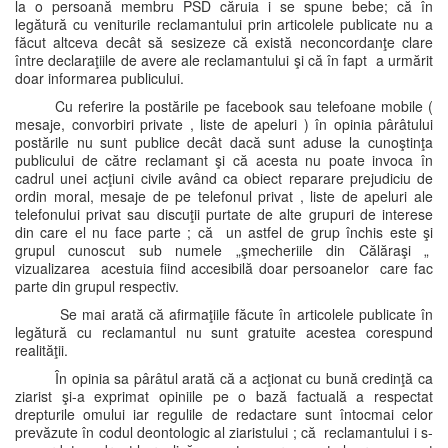
la o persoană membru PSD căruia i se spune bebe; că în
legătură cu veniturile reclamantului prin articolele publicate nu a
făcut altceva decât să sesizeze că există neconcordanţe clare
între declaraţiile de avere ale reclamantului şi că în fapt a urmărit
doar informarea publicului.
Cu referire la postările pe facebook sau telefoane mobile (
mesaje, convorbiri private , liste de apeluri ) în opinia pârâtului
postările nu sunt publice decât dacă sunt aduse la cunoştinţa
publicului de către reclamant şi că acesta nu poate invoca în
cadrul unei acţiuni civile având ca obiect reparare prejudiciu de
ordin moral, mesaje de pe telefonul privat , liste de apeluri ale
telefonului privat sau discuţii purtate de alte grupuri de interese
din care el nu face parte ; că un astfel de grup închis este şi
grupul cunoscut sub numele „şmecheriile din Călăraşi „
vizualizarea acestuia fiind accesibilă doar persoanelor care fac
parte din grupul respectiv.
Se mai arată că afirmaţiile făcute în articolele publicate în
legătură cu reclamantul nu sunt gratuite acestea corespund
realităţii.
În opinia sa pârâtul arată că a acţionat cu bună credinţă ca
ziarist şi-a exprimat opiniile pe o bază factuală a respectat
drepturile omului iar regulile de redactare sunt întocmai celor
prevăzute în codul deontologic al ziaristului ; că reclamantului i s-