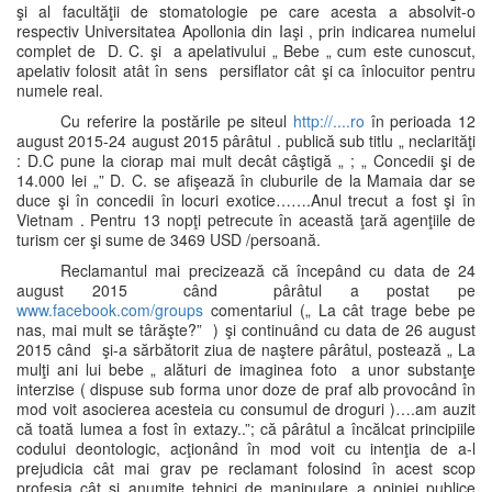
şi al facultăţii de stomatologie pe care acesta a absolvit-o
respectiv Universitatea Apollonia din Iaşi , prin indicarea numelui
complet de D. C. şi a apelativului „ Bebe „ cum este cunoscut,
apelativ folosit atât în sens persiflator cât şi ca înlocuitor pentru
numele real.
Cu referire la postările pe siteul
http://....ro
în perioada 12
august 2015-24 august 2015 pârâtul . publică sub titlu „ neclarităţi
: D.C pune la ciorap mai mult decât câştigă „ ; „ Concedii şi de
14.000 lei „” D. C. se afişează în cluburile de la Mamaia dar se
duce şi în concedii în locuri exotice…….Anul trecut a fost şi în
Vietnam . Pentru 13 nopţi petrecute în această ţară agenţiile de
turism cer şi sume de 3469 USD /persoană.
Reclamantul mai precizează că începând cu data de 24
august 2015 când pârâtul a postat pe
www.facebook.com/groups
comentariul („ La cât trage bebe pe
nas, mai mult se târăşte?” ) şi continuând cu data de 26 august
2015 când şi-a sărbătorit ziua de naştere pârâtul, postează „ La
mulţi ani lui bebe „ alături de imaginea foto a unor substanţe
interzise ( dispuse sub forma unor doze de praf alb provocând în
mod voit asocierea acesteia cu consumul de droguri )….am auzit
că toată lumea a fost în extazy..”; că pârâtul a încălcat principiile
codului deontologic, acţionând în mod voit cu intenţia de a-l
prejudicia cât mai grav pe reclamant folosind în acest scop
profesia cât şi anumite tehnici de manipulare a opiniei publice