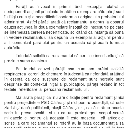
Pârâţii au invocat în primul rând excepţia relativă a
nedepunerii acţiunii principale în atâtea exemplare câte părţi sunt
în litigiu cum şi a necertificării conform cu originalul a probatoriului
administrat. Astfel pârâţii arată că reclamantul a depus la dosarul
cauzei acţiunea în două exemplare însoţită de înscrisurile pe care
se întemeiază cererea necertificate, solicitând ca instanţa să pună
în vedere reclamantului să depună un exemplar al acţiunii pentru
a fi comunicat pârâtului pentru ca aceasta să-şi poată formula
apărările .
Totodată solicită ca reclamantul să certifice înscrisurile şi să
prezinte sursa acestora.
Pe fondul cauzei pârâţii aşa cum am arătat solicită
respingerea cererii de chemare în judecată ca nefondată arătând
în esenţă că cele susţinute de reclamant sunt nereale sunt
desprinse din contextul iniţial al publicaţiilor, pârâţii redând în tot
textele referitoare la persoana reclamantului .
Mai arată pârâţii că nu are o fixaţie pentru reclamant şi nici
pentru preşedintele PSD Călăraşi şi nici pentru pesedişti, că este
ziarist şi dacă politicienii, aleşii Călăraşilor , calcă strâmb acesta
scrie în presa locală şi nu ca un pretext gen scopul scuză
mijloacele ci pentru că aceasta îi este meseria ; că articolele
scrise la care reclamantul se referă au la bază documentaţia sa