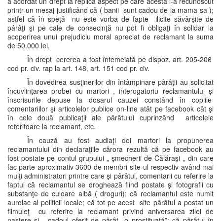
a acordat un drept la replică aspect pe care acesta l-a recunoscut
printr-un mesaj justificând că ( banii sunt cadou de la mama sa );
astfel că în speţă nu este vorba de fapte ilicite săvârşite de
pârâţi şi pe cale de consecinţă nu pot fi obligaţi în solidar la
acoperirea unui prejudiciu moral apreciat de reclamant la suma
de 50.000 lei.
În drept cererea a fost întemeiată pe dispoz. art. 205-206
cod pr. civ. rap la art. 148, art. 151 cod pr. civ.
În dovedirea susţinerilor din întâmpinare pârâţii au solicitat
încuviinţarea probei cu martori , interogatoriu reclamantului şi
înscrisurile depuse la dosarul cauzei constând în copiile
comentariilor şi articolelor publice on-line atât pe facebook cât şi
în cele două publicaţii ale pârâtului cuprinzând articolele
referitoare la reclamant, etc.
În cauză au fost audiaţi doi martori la propunerea
reclamantului din declaraţiile cărora rezultă că pe facebook au
fost postate pe contul grupului „ şmecherii de Călăraşi „ din care
fac parte aproximativ 3600 de membri site-ul respectiv având mai
mulţi administratori printre care şi pârâtul, comentarii cu referire la
faptul că reclamantul se droghează fiind postate şi fotografii cu
substanţe de culoare albă ( droguri); că reclamantul este numit
aurolac al politicii locale; că tot pe acest site pârâtul a postat un
filmuleţ cu referire la reclamant privind aniversarea zilei de
naştere şi „ cadoul oferit de pârât o prostituată”; că pârâtul în