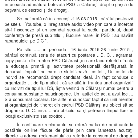
în această adunătură botezată PSD la Călăraşi, drept o gaşcă de
beţivani, de escroci şi de drogaţi.
Se mai arată că în aceeaşi zi 16.03.2015., pârâtul postează
pe site-ul Youtube, o înregistrare audio video prin care a încercat
să-i însceneze şi un scandal sexual la sediul partidului, după
conferinţa de presă sub titlul „ Bucurie mare în PSD : au năvălit
rapandulele pe D.C ”.
Pe site ….. în perioada 16 iunie 2015-26 iunie 2015 ,
pârâtul continuă seria de atacuri cu postarea „ D. C. , agramat
copy-paste din fruntea PSD Călăraşi „în care face referiri directe
la educaţia primită şi activitatea profesională desfăşurată în
decursul timpului pe care le sintetizează astfel „ Un astfel de
individ se recomandă drept candidat ideal…în fapt conduce o
organizaţie … de tip mafiot ; că se află în fruntea unei organizaţii
cu indivizi de tipul lui DS, ăştia venind la Călăraşi numai pentru a
consuma substanţe halucinogene. Un astfel de act a avut loc …
S-a consumat cocaină. De altfel e cunoscut faptul că unii membri
ai organizaţiei de tineret din cadrul PSD Călăraşi au obicei să se
drogheze. D. C. însă…..are obiceiul să-şi petreacă timpul liber în
locaţii exclusiviste sau exotice .
În continuare reclamantul se referă cu lux de amănunte la
postările on-line făcute de pârât prin care lansează acuzaţii
directe la adresa reclamantului cu referire la consumul de droguri