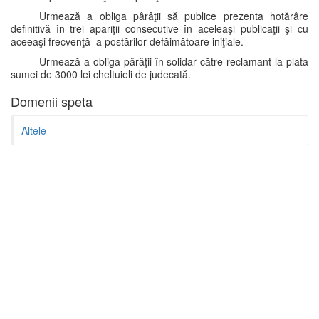
Urmează a obliga pârâţii să publice prezenta hotărâre
definitivă în trei apariţii consecutive în aceleaşi publicaţii şi cu
aceeaşi frecvenţă a postărilor defăimătoare iniţiale.
Urmează a obliga pârâţii în solidar către reclamant la plata
sumei de 3000 lei cheltuieli de judecată.
Domenii speta
Altele