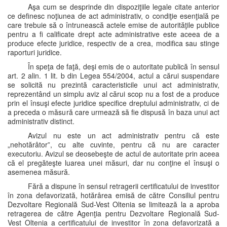
Aşa cum se desprinde din dispoziţiile legale citate anterior
ce definesc noţiunea de act administrativ, o condiţie esenţială pe
care trebuie să o întrunească actele emise de autorităţile publice
pentru a fi calificate drept acte administrative este aceea de a
produce efecte juridice, respectiv de a crea, modifica sau stinge
raporturi juridice.
În speţa de faţă, deşi emis de o autoritate publică în sensul
art. 2 alin. 1 lit. b din Legea 554/2004, actul a cărui suspendare
se solicită nu prezintă caracteristicile unui act administrativ,
reprezentând un simplu aviz al cărui scop nu a fost de a produce
prin el însuşi efecte juridice specifice dreptului administrativ, ci de
a preceda o măsură care urmează să fie dispusă în baza unui act
administrativ distinct.
Avizul nu este un act administrativ pentru că este
„nehotărâtor”, cu alte cuvinte, pentru că nu are caracter
executoriu. Avizul se deosebeşte de actul de autoritate prin aceea
că el pregăteşte luarea unei măsuri, dar nu conţine el însuşi o
asemenea măsură.
Fără a dispune în sensul retragerii certificatului de investitor
în zona defavorizată, hotărârea emisă de către Consiliul pentru
Dezvoltare Regională Sud-Vest Oltenia se limitează la a aproba
retragerea de către Agenţia pentru Dezvoltare Regională Sud-
Vest Oltenia a certificatului de investitor în zona defavorizată a