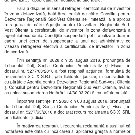
Fără a dispune în sensul retragerii certificatului de investitor
în zona defavorizată, hotărârea emisă de către Consiliul pentru
Dezvoltare Regională Sud-Vest Oltenia se limitează la a aproba
retragerea de către Agenţia pentru Dezvoltare Regională Sud-
Vest Oltenia a certificatului de investitor în zona defavorizată a
agentului economic. Condiţiile suspendării pot fi analizate doar în
cadrul unei cereri de suspendare a unui act administrativ ce
vizează retragerea efectivă a certificatului de investitor în zonă
defavorizată.
Prin sentinţa nr. 2628 din 03 august 2016, pronunţată de
Tribunalul Dolj, Secţia Contencios Administrativ şi Fiscal, în
dosarul nr. 5277/63/2016 a fost respinsă acţiunea formulată de
reclamanta S.C X S.R.L, prin lichidator judiciar, în contradictoriu
cu pârâtele Agenţia pentru Dezvoltare Regională Sud-Vest Oltenia
şi Consiliul pentru Dezvoltare Regională Sud-Vest Oltenia, având
ca obiect suspendarea Hotărârii 14/30.03.2016, ca neîntemeiată.
Împotriva sentinţei nr. 2628 din 03 august 2016, pronunţată
de Tribunalul Dolj, Secţia Contencios Administrativ şi Fiscal, în
dosarul nr. 5277/63/2016 a declarat recurs reclamanta SC X SRL
prin lichidator judiciar.
În motivarea recursului, recurenta reclamantă a susţinut că
hotărârea este dată cu încălcarea si aplicarea greşita a normelor