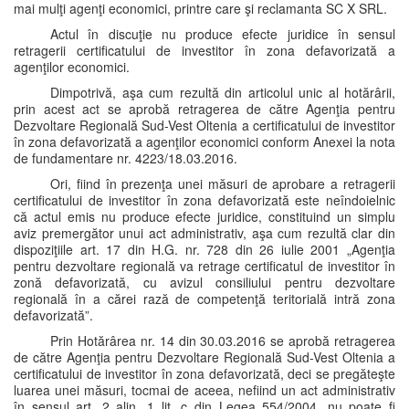
mai mulţi agenţi economici, printre care şi reclamanta SC X SRL.
Actul în discuţie nu produce efecte juridice în sensul
retragerii certificatului de investitor în zona defavorizată a
agenţilor economici.
Dimpotrivă, aşa cum rezultă din articolul unic al hotărârii,
prin acest act se aprobă retragerea de către Agenţia pentru
Dezvoltare Regională Sud-Vest Oltenia a certificatului de investitor
în zona defavorizată a agenţilor economici conform Anexei la nota
de fundamentare nr. 4223/18.03.2016.
Ori, fiind în prezenţa unei măsuri de aprobare a retragerii
certificatului de investitor în zona defavorizată este neîndoielnic
că actul emis nu produce efecte juridice, constituind un simplu
aviz premergător unui act administrativ, aşa cum rezultă clar din
dispoziţiile art. 17 din H.G. nr. 728 din 26 iulie 2001 „Agenţia
pentru dezvoltare regională va retrage certificatul de investitor în
zonă defavorizată, cu avizul consiliului pentru dezvoltare
regională în a cărei rază de competenţă teritorială intră zona
defavorizată”.
Prin Hotărârea nr. 14 din 30.03.2016 se aprobă retragerea
de către Agenţia pentru Dezvoltare Regională Sud-Vest Oltenia a
certificatului de investitor în zona defavorizată, deci se pregăteşte
luarea unei măsuri, tocmai de aceea, nefiind un act administrativ
în sensul art. 2 alin. 1 lit. c din Legea 554/2004, nu poate fi