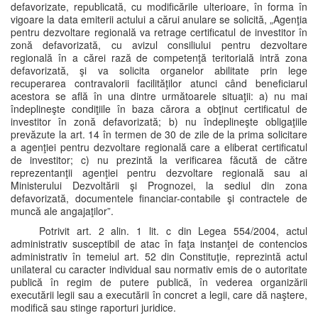
defavorizate, republicată, cu modificările ulterioare, în forma în
vigoare la data emiterii actului a cărui anulare se solicită, „Agenţia
pentru dezvoltare regională va retrage certificatul de investitor în
zonă defavorizată, cu avizul consiliului pentru dezvoltare
regională în a cărei rază de competenţă teritorială intră zona
defavorizată, şi va solicita organelor abilitate prin lege
recuperarea contravalorii facilităţilor atunci când beneficiarul
acestora se află în una dintre următoarele situaţii: a) nu mai
îndeplineşte condiţiile în baza cărora a obţinut certificatul de
investitor în zonă defavorizată; b) nu îndeplineşte obligaţiile
prevăzute la art. 14 în termen de 30 de zile de la prima solicitare
a agenţiei pentru dezvoltare regională care a eliberat certificatul
de investitor; c) nu prezintă la verificarea făcută de către
reprezentanţii agenţiei pentru dezvoltare regională sau ai
Ministerului Dezvoltării şi Prognozei, la sediul din zona
defavorizată, documentele financiar-contabile şi contractele de
muncă ale angajaţilor”.
Potrivit art. 2 alin. 1 lit. c din Legea 554/2004, actul
administrativ susceptibil de atac în faţa instanţei de contencios
administrativ în temeiul art. 52 din Constituţie, reprezintă actul
unilateral cu caracter individual sau normativ emis de o autoritate
publică în regim de putere publică, în vederea organizării
executării legii sau a executării în concret a legii, care dă naştere,
modifică sau stinge raporturi juridice.