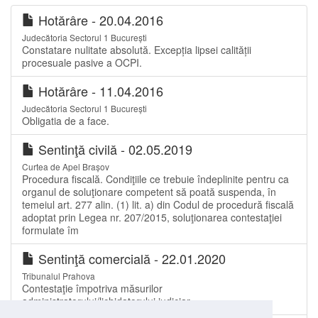
Hotărâre - 20.04.2016
Judecătoria Sectorul 1 București
Constatare nulitate absolută. Excepția lipsei calității
procesuale pasive a OCPI.
Hotărâre - 11.04.2016
Judecătoria Sectorul 1 București
Obligatia de a face.
Sentinţă civilă - 02.05.2019
Curtea de Apel Brașov
Procedura fiscală. Condiţiile ce trebuie îndeplinite pentru ca
organul de soluţionare competent să poată suspenda, în
temeiul art. 277 alin. (1) lit. a) din Codul de procedură fiscală
adoptat prin Legea nr. 207/2015, soluţionarea contestaţiei
formulate îm
Sentinţă comercială - 22.01.2020
Tribunalul Prahova
Contestaţie împotriva măsurilor
administratorului/lichidatorului judiciar