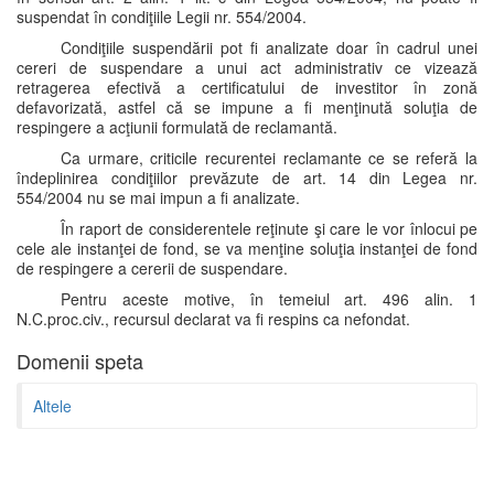
suspendat în condiţiile Legii nr. 554/2004.
Condiţiile suspendării pot fi analizate doar în cadrul unei
cereri de suspendare a unui act administrativ ce vizează
retragerea efectivă a certificatului de investitor în zonă
defavorizată, astfel că se impune a fi menţinută soluţia de
respingere a acţiunii formulată de reclamantă.
Ca urmare, criticile recurentei reclamante ce se referă la
îndeplinirea condiţiilor prevăzute de art. 14 din Legea nr.
554/2004 nu se mai impun a fi analizate.
În raport de considerentele reţinute şi care le vor înlocui pe
cele ale instanţei de fond, se va menţine soluţia instanţei de fond
de respingere a cererii de suspendare.
Pentru aceste motive, în temeiul art. 496 alin. 1
N.C.proc.civ., recursul declarat va fi respins ca nefondat.
Domenii speta
Altele