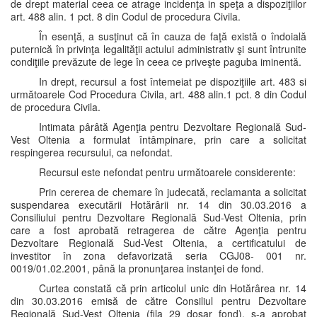
de drept material ceea ce atrage incidenţa in speţa a dispoziţiilor
art. 488 alin. 1 pct. 8 din Codul de procedura Civila.
În esenţă, a susţinut că în cauza de faţă există o îndoială
puternică în privinţa legalităţii actului administrativ şi sunt întrunite
condiţiile prevăzute de lege în ceea ce priveşte paguba iminentă.
In drept, recursul a fost întemeiat pe dispoziţiile art. 483 si
următoarele Cod Procedura Civila, art. 488 alin.1 pct. 8 din Codul
de procedura Civila.
Intimata pârâtă Agenţia pentru Dezvoltare Regională Sud-
Vest Oltenia a formulat întâmpinare, prin care a solicitat
respingerea recursului, ca nefondat.
Recursul este nefondat pentru următoarele considerente:
Prin cererea de chemare în judecată, reclamanta a solicitat
suspendarea executării Hotărârii nr. 14 din 30.03.2016 a
Consiliului pentru Dezvoltare Regională Sud-Vest Oltenia, prin
care a fost aprobată retragerea de către Agenţia pentru
Dezvoltare Regională Sud-Vest Oltenia, a certificatului de
investitor în zona defavorizată seria CGJ08- 001 nr.
0019/01.02.2001, până la pronunţarea instanţei de fond.
Curtea constată că prin articolul unic din Hotărârea nr. 14
din 30.03.2016 emisă de către Consiliul pentru Dezvoltare
Regională Sud-Vest Oltenia (fila 29 dosar fond), s-a aprobat