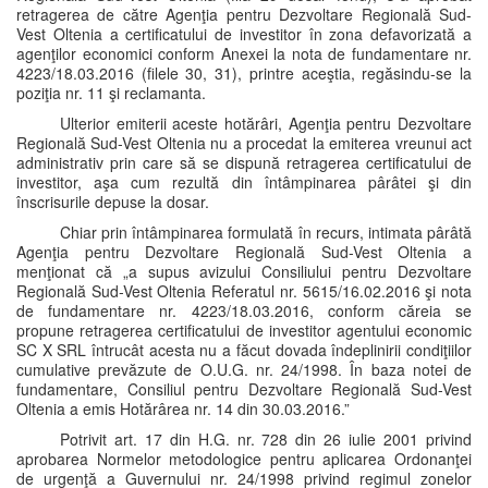
retragerea de către Agenţia pentru Dezvoltare Regională Sud-
Vest Oltenia a certificatului de investitor în zona defavorizată a
agenţilor economici conform Anexei la nota de fundamentare nr.
4223/18.03.2016 (filele 30, 31), printre aceştia, regăsindu-se la
poziţia nr. 11 şi reclamanta.
Ulterior emiterii aceste hotărâri, Agenţia pentru Dezvoltare
Regională Sud-Vest Oltenia nu a procedat la emiterea vreunui act
administrativ prin care să se dispună retragerea certificatului de
investitor, aşa cum rezultă din întâmpinarea pârâtei şi din
înscrisurile depuse la dosar.
Chiar prin întâmpinarea formulată în recurs, intimata pârâtă
Agenţia pentru Dezvoltare Regională Sud-Vest Oltenia a
menţionat că „a supus avizului Consiliului pentru Dezvoltare
Regională Sud-Vest Oltenia Referatul nr. 5615/16.02.2016 şi nota
de fundamentare nr. 4223/18.03.2016, conform căreia se
propune retragerea certificatului de investitor agentului economic
SC X SRL întrucât acesta nu a făcut dovada îndeplinirii condiţiilor
cumulative prevăzute de O.U.G. nr. 24/1998. În baza notei de
fundamentare, Consiliul pentru Dezvoltare Regională Sud-Vest
Oltenia a emis Hotărârea nr. 14 din 30.03.2016.”
Potrivit art. 17 din H.G. nr. 728 din 26 iulie 2001 privind
aprobarea Normelor metodologice pentru aplicarea Ordonanţei
de urgenţă a Guvernului nr. 24/1998 privind regimul zonelor