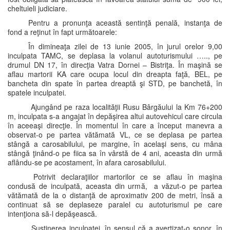
cheltuieli judiciare.
Pentru a pronunţa această sentinţă penală, instanţa de
fond a reţinut în fapt următoarele:
În dimineaţa zilei de 13 iunie 2005, în jurul orelor 9,00
inculpata TAMC, se deplasa la volanul autoturismului ….., pe
drumul DN 17, în direcţia Vatra Dornei – Bistriţa. În maşină se
aflau martorii KA care ocupa locul din dreapta faţă, BEL, pe
bancheta din spate în partea dreaptă şi STD, pe banchetă, în
spatele inculpatei.
Ajungând pe raza localităţii Rusu Bârgăului la Km 76+200
m, inculpata s-a angajat în depăşirea altui autovehicul care circula
în aceeaşi direcţie. În momentul în care a început manevra a
observat-o pe partea vătămată VL, ce se deplasa pe partea
stângă a carosabilului, pe margine, în acelaşi sens, cu mâna
stângă ţinând-o pe fiica sa în vârstă de 4 ani, aceasta din urmă
aflându-se pe acostament, în afara carosabilului.
Potrivit declaraţiilor martorilor ce se aflau în maşina
condusă de inculpată, aceasta din urmă, a văzut-o pe partea
vătămată de la o distanţă de aproximativ 200 de metri, însă a
continuat să se deplaseze paralel cu autoturismul pe care
intenţiona să-l depăşească.
Susţinerea inculpatei, în sensul că a avertizat-o sonor, în