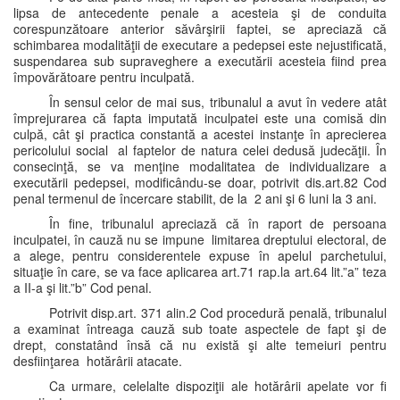
lipsa de antecedente penale a acesteia şi de conduita
corespunzătoare anterior săvârşirii faptei, se apreciază că
schimbarea modalităţii de executare a pedepsei este nejustificată,
suspendarea sub supraveghere a executării acesteia fiind prea
împovărătoare pentru inculpată.
În sensul celor de mai sus, tribunalul a avut în vedere atât
împrejurarea că fapta imputată inculpatei este una comisă din
culpă, cât şi practica constantă a acestei instanţe în aprecierea
pericolului social al faptelor de natura celei dedusă judecăţii. În
consecinţă, se va menţine modalitatea de individualizare a
executării pedepsei, modificându-se doar, potrivit dis.art.82 Cod
penal termenul de încercare stabilit, de la 2 ani şi 6 luni la 3 ani.
În fine, tribunalul apreciază că în raport de persoana
inculpatei, în cauză nu se impune limitarea dreptului electoral, de
a alege, pentru considerentele expuse în apelul parchetului,
situaţie în care, se va face aplicarea art.71 rap.la art.64 lit.”a” teza
a II-a şi lit.”b” Cod penal.
Potrivit disp.art. 371 alin.2 Cod procedură penală, tribunalul
a examinat întreaga cauză sub toate aspectele de fapt şi de
drept, constatând însă că nu există şi alte temeiuri pentru
desfiinţarea hotărârii atacate.
Ca urmare, celelalte dispoziţii ale hotărârii apelate vor fi