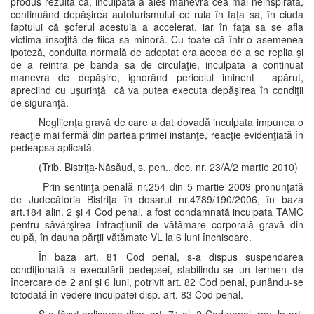
produs rezultă că, inculpata a ales manevra cea mai neinspirată,
continuând depăşirea autoturismului ce rula în faţa sa, în ciuda
faptului că şoferul acestuia a accelerat, iar în faţa sa se afla
victima însoţită de fiica sa minoră. Cu toate că într-o asemenea
ipoteză, conduita normală de adoptat era aceea de a se replia şi
de a reintra pe banda sa de circulaţie, inculpata a continuat
manevra de depăşire, ignorând pericolul iminent apărut,
apreciind cu uşurinţă că va putea executa depăşirea în condiţii
de siguranţă.
Neglijenţa gravă de care a dat dovadă inculpata impunea o
reacţie mai fermă din partea primei instanţe, reacţie evidenţiată în
pedeapsa aplicată.
(Trib. Bistriţa-Năsăud, s. pen., dec. nr. 23/A/2 martie 2010)
Prin sentinţa penală nr.254 din 5 martie 2009 pronunţată
de Judecătoria Bistriţa în dosarul nr.4789/190/2006, în baza
art.184 alin. 2 şi 4 Cod penal, a fost condamnată inculpata TAMC
pentru săvârşirea infracţiunii de vătămare corporală gravă din
culpă, în dauna părţii vătămate VL la 6 luni închisoare.
În baza art. 81 Cod penal, s-a dispus suspendarea
condiţionată a executării pedepsei, stabilindu-se un termen de
încercare de 2 ani şi 6 luni, potrivit art. 82 Cod penal, punându-se
totodată în vedere inculpatei disp. art. 83 Cod penal.