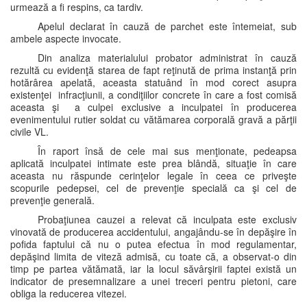
urmează a fi respins, ca tardiv.
Apelul declarat în cauză de parchet este întemeiat, sub
ambele aspecte invocate.
Din analiza materialului probator administrat în cauză
rezultă cu evidenţă starea de fapt reţinută de prima instanţă prin
hotărârea apelată, aceasta statuând în mod corect asupra
existenţei infracţiunii, a condiţiilor concrete în care a fost comisă
aceasta şi a culpei exclusive a inculpatei în producerea
evenimentului rutier soldat cu vătămarea corporală gravă a părţii
civile VL.
În raport însă de cele mai sus menţionate, pedeapsa
aplicată inculpatei intimate este prea blândă, situaţie în care
aceasta nu răspunde cerinţelor legale în ceea ce priveşte
scopurile pedepsei, cel de prevenţie specială ca şi cel de
prevenţie generală.
Probaţiunea cauzei a relevat că inculpata este exclusiv
vinovată de producerea accidentului, angajându-se în depăşire în
pofida faptului că nu o putea efectua în mod regulamentar,
depăşind limita de viteză admisă, cu toate că, a observat-o din
timp pe partea vătămată, iar la locul săvârşirii faptei există un
indicator de presemnalizare a unei treceri pentru pietoni, care
obliga la reducerea vitezei.