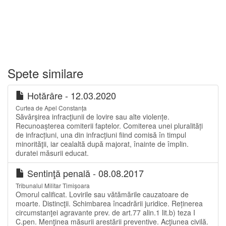
Spete similare
Hotărâre - 12.03.2020
Curtea de Apel Constanța
Săvârşirea infracţiunii de lovire sau alte violențe.
Recunoașterea comiterii faptelor. Comiterea unei pluralități
de infracțiuni, una din infracţiuni fiind comisă în timpul
minorităţii, iar cealaltă după majorat, înainte de împlin.
duratei măsurii educat.
Sentinţă penală - 08.08.2017
Tribunalul Militar Timișoara
Omorul calificat. Lovirile sau vătămările cauzatoare de
moarte. Distincţii. Schimbarea încadrării juridice. Reținerea
circumstanţei agravante prev. de art.77 alin.1 lit.b) teza I
C.pen. Menţinea măsurii arestării preventive. Acţiunea civilă.