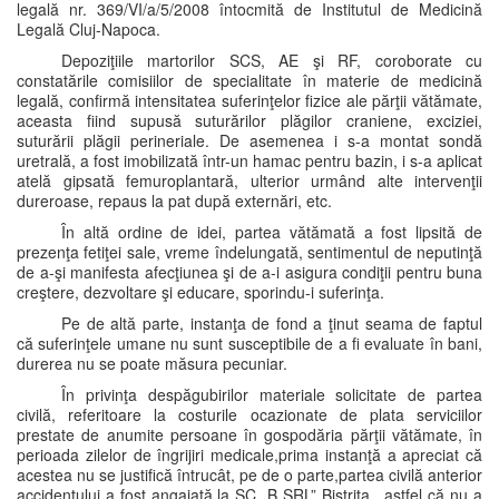
legală nr. 369/VI/a/5/2008 întocmită de Institutul de Medicină
Legală Cluj-Napoca.
Depoziţiile martorilor SCS, AE şi RF, coroborate cu
constatările comisiilor de specialitate în materie de medicină
legală, confirmă intensitatea suferinţelor fizice ale părţii vătămate,
aceasta fiind supusă suturărilor plăgilor craniene, exciziei,
suturării plăgii perineriale. De asemenea i s-a montat sondă
uretrală, a fost imobilizată într-un hamac pentru bazin, i s-a aplicat
atelă gipsată femuroplantară, ulterior urmând alte intervenţii
dureroase, repaus la pat după externări, etc.
În altă ordine de idei, partea vătămată a fost lipsită de
prezenţa fetiţei sale, vreme îndelungată, sentimentul de neputinţă
de a-şi manifesta afecţiunea şi de a-i asigura condiţii pentru buna
creştere, dezvoltare şi educare, sporindu-i suferinţa.
Pe de altă parte, instanţa de fond a ţinut seama de faptul
că suferinţele umane nu sunt susceptibile de a fi evaluate în bani,
durerea nu se poate măsura pecuniar.
În privinţa despăgubirilor materiale solicitate de partea
civilă, referitoare la costurile ocazionate de plata serviciilor
prestate de anumite persoane în gospodăria părţii vătămate, în
perioada zilelor de îngrijiri medicale,prima instanţă a apreciat că
acestea nu se justifică întrucât, pe de o parte,partea civilă anterior
accidentului a fost angajată la SC „B SRL” Bistriţa , astfel că nu a