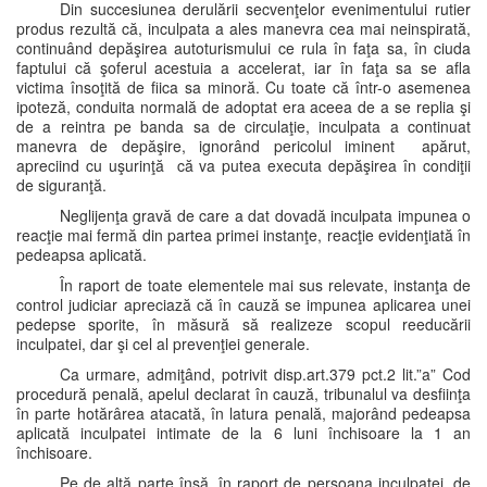
Din succesiunea derulării secvenţelor evenimentului rutier
produs rezultă că, inculpata a ales manevra cea mai neinspirată,
continuând depăşirea autoturismului ce rula în faţa sa, în ciuda
faptului că şoferul acestuia a accelerat, iar în faţa sa se afla
victima însoţită de fiica sa minoră. Cu toate că într-o asemenea
ipoteză, conduita normală de adoptat era aceea de a se replia şi
de a reintra pe banda sa de circulaţie, inculpata a continuat
manevra de depăşire, ignorând pericolul iminent apărut,
apreciind cu uşurinţă că va putea executa depăşirea în condiţii
de siguranţă.
Neglijenţa gravă de care a dat dovadă inculpata impunea o
reacţie mai fermă din partea primei instanţe, reacţie evidenţiată în
pedeapsa aplicată.
În raport de toate elementele mai sus relevate, instanţa de
control judiciar apreciază că în cauză se impunea aplicarea unei
pedepse sporite, în măsură să realizeze scopul reeducării
inculpatei, dar şi cel al prevenţiei generale.
Ca urmare, admiţând, potrivit disp.art.379 pct.2 lit.”a” Cod
procedură penală, apelul declarat în cauză, tribunalul va desfiinţa
în parte hotărârea atacată, în latura penală, majorând pedeapsa
aplicată inculpatei intimate de la 6 luni închisoare la 1 an
închisoare.
Pe de altă parte însă, în raport de persoana inculpatei, de