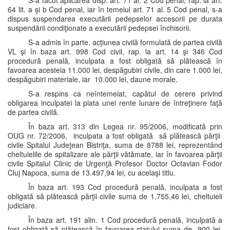
S-a făcut aplicarea disp. art. 71 al. 2 Cod penal, rap. la art.
64 lit. a şi b Cod penal, iar în temeiul art. 71 al. 5 Cod penal, s-a
dispus suspendarea executării pedepselor accesorii pe durata
suspendării condiţionate a executării pedepsei închisorii.
S-a admis în parte, acţiunea civilă formulată de partea civilă
VL şi în baza art. 998 Cod civil, rap. la art. 14 şi 346 Cod
procedură penală, inculpata a fost obligată să plătească în
favoarea acesteia 11.000 lei, despăgubiri civile, din care 1.000 lei,
despăgubiri materiale, iar 10.000 lei, daune morale.
S-a respins ca neîntemeiat, capătul de cerere privind
obligarea inculpatei la plata unei rente lunare de întreţinere faţă
de partea civilă.
În baza art. 313 din Legea nr. 95/2006, modificată prin
OUG nr. 72/2006, inculpata a fost obligată să plătească părţii
civile Spitalul Judeţean Bistriţa, suma de 8788 lei, reprezentând
cheltuielile de spitalizare ale părţii vătămate, iar în favoarea părţii
civile Spitalul Clinic de Urgenţă Profesor Doctor Octavian Fodor
Cluj Napoca, suma de 13.497,94 lei, cu acelaşi titlu.
În baza art. 193 Cod procedură penală, inculpata a fost
obligată să plătească părţii civile suma de 1.755,46 lei, cheltuieli
judiciare.
În baza art. 191 alin. 1 Cod procedură penală, inculpată a
fost obligată să plătească în favoarea statului suma de 900 lei,