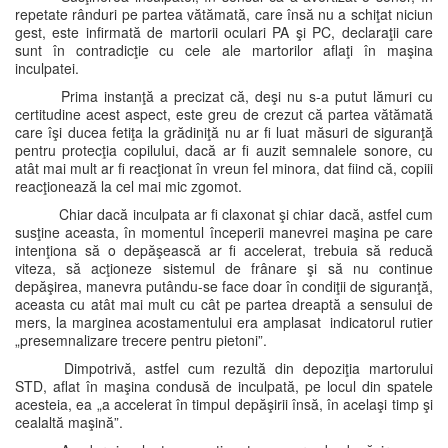
repetate rânduri pe partea vătămată, care însă nu a schiţat niciun
gest, este infirmată de martorii oculari PA şi PC, declaraţii care
sunt în contradicţie cu cele ale martorilor aflaţi în maşina
inculpatei.
Prima instanţă a precizat că, deşi nu s-a putut lămuri cu
certitudine acest aspect, este greu de crezut că partea vătămată
care îşi ducea fetiţa la grădiniţă nu ar fi luat măsuri de siguranţă
pentru protecţia copilului, dacă ar fi auzit semnalele sonore, cu
atât mai mult ar fi reacţionat în vreun fel minora, dat fiind că, copiii
reacţionează la cel mai mic zgomot.
Chiar dacă inculpata ar fi claxonat şi chiar dacă, astfel cum
susţine aceasta, în momentul începerii manevrei maşina pe care
intenţiona să o depăşească ar fi accelerat, trebuia să reducă
viteza, să acţioneze sistemul de frânare şi să nu continue
depăşirea, manevra putându-se face doar în condiţii de siguranţă,
aceasta cu atât mai mult cu cât pe partea dreaptă a sensului de
mers, la marginea acostamentului era amplasat indicatorul rutier
„presemnalizare trecere pentru pietoni”.
Dimpotrivă, astfel cum rezultă din depoziţia martorului
STD, aflat în maşina condusă de inculpată, pe locul din spatele
acesteia, ea „a accelerat în timpul depăşirii însă, în acelaşi timp şi
cealaltă maşină”.