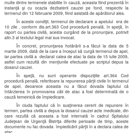
multe dintre termenele stabilite în cauză, aceasta fiind prezentă în
instanţă şi cu ocazia dezbaterii cauzei pe fond, respectiv la
termenul din 12 februarie 2009, fiind asistată de apărătorul ales.
În aceste condiţii, termenul de declarare a apelului era de
10 zile , conform dis.art.363 Cod procedură penală, în speţă, în
raport cu partea civilă, acesta curgând de la pronunţare, potrivit
alin.3 al textului legal mai sus invocat.
În concret, pronunţarea hotărârii s-a făcut la data de 5
martie 2009, dată de la care a început să curgă termenul de apel,
iar partea civilă a declarat calea de atac la data de 15 iulie 2009,
astfel cum rezultă din menţiunile efectuate pe scriptul depus la
dosarul cauzei.
În speţă, nu sunt operante dispoziţiile art.364 Cod
procedură penală, referitoare la repunerea părţii civile în termenul
de apel, deoarece aceasta nu a făcut dovada faptului că
întârzierea în promovarea căii de atac a fost determinată de o
cauză temeinică de împiedicare.
În ciuda faptului că în susţinerea cererii de repunere în
termen, partea civilă a depus la dosarul cauzei acte medicale, din
care rezultă că aceasta a fost internată în cadrul Spitalului
Judeţean de Urgenţă Bistriţa diferite perioade de timp, aceste
documente nu fac dovada împiedicării părţii în a declara calea de
atac.