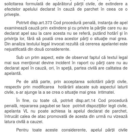
solicitarea formulată de apărătorul părţii civile, de extindere a
efectelor apelului declarat în cauză de parchet în ceea ce o
priveşte.
Potrivit disp.art.373 Cod procedură penală, instanţa de apel
examinează cauză prin extindere şi cu privire la părţile care nu au
declarat apel sau la care acesta nu se referă, putând hotărî şi în
privinţa lor, fără să poată crea acestor părţi o situaţie mai grea.
Din analiza textului legal invocat rezultă că cererea apelantei este
nejustificată din două considerente.
Sub un prim aspect, este de observat faptul că textul legal
mai sus menţionat devine incident în raport cu părţi care nu au
declarat apel în cauză, ori, în speţă, partea civilă are calitatea de
apelantă.
Pe de altă parte, prin acceptarea solicitării părţii civile,
respectiv prin modificarea hotărârii atacate sub aspectul laturii
civile, s-ar ajunge la a se crea o situaţie mai grea intimatei.
În fine, cu toate că, potrivit disp.art.14 Cod procedură
penală, repararea pagubei se face potrivit dispoziţiilor legii civile,
apelanta VL nu poate achiesa la apelul declarat de parchet,
întrucât calea de atac promovată de acesta din urmă nu vizează
latura civilă a cauzei.
Pentru toate aceste considerente, apelul părţii civile