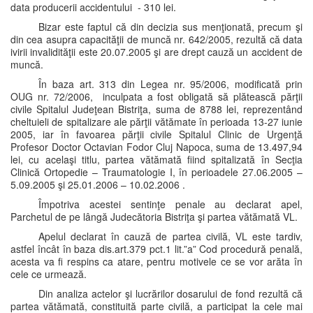
data producerii accidentului - 310 lei.
Bizar este faptul că din decizia sus menţionată, precum şi
din cea asupra capacităţii de muncă nr. 642/2005, rezultă că data
ivirii invalidităţii este 20.07.2005 şi are drept cauză un accident de
muncă.
În baza art. 313 din Legea nr. 95/2006, modificată prin
OUG nr. 72/2006, inculpata a fost obligată să plătească părţii
civile Spitalul Judeţean Bistriţa, suma de 8788 lei, reprezentând
cheltuieli de spitalizare ale părţii vătămate în perioada 13-27 iunie
2005, iar în favoarea părţii civile Spitalul Clinic de Urgenţă
Profesor Doctor Octavian Fodor Cluj Napoca, suma de 13.497,94
lei, cu acelaşi titlu, partea vătămată fiind spitalizată în Secţia
Clinică Ortopedie – Traumatologie I, în perioadele 27.06.2005 –
5.09.2005 şi 25.01.2006 – 10.02.2006 .
Împotriva acestei sentinţe penale au declarat apel,
Parchetul de pe lângă Judecătoria Bistriţa şi partea vătămată VL.
Apelul declarat în cauză de partea civilă, VL este tardiv,
astfel încât în baza dis.art.379 pct.1 lit.”a” Cod procedură penală,
acesta va fi respins ca atare, pentru motivele ce se vor arăta în
cele ce urmează.
Din analiza actelor şi lucrărilor dosarului de fond rezultă că
partea vătămată, constituită parte civilă, a participat la cele mai