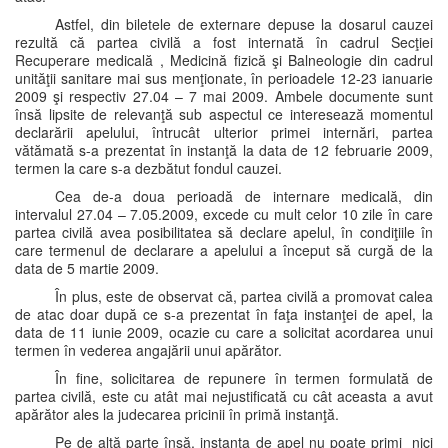
Astfel, din biletele de externare depuse la dosarul cauzei
rezultă că partea civilă a fost internată în cadrul Secţiei
Recuperare medicală , Medicină fizică şi Balneologie din cadrul
unităţii sanitare mai sus menţionate, în perioadele 12-23 ianuarie
2009 şi respectiv 27.04 – 7 mai 2009. Ambele documente sunt
însă lipsite de relevanţă sub aspectul ce interesează momentul
declarării apelului, întrucât ulterior primei internări, partea
vătămată s-a prezentat în instanţă la data de 12 februarie 2009,
termen la care s-a dezbătut fondul cauzei.
Cea de-a doua perioadă de internare medicală, din
intervalul 27.04 – 7.05.2009, excede cu mult celor 10 zile în care
partea civilă avea posibilitatea să declare apelul, în condiţiile în
care termenul de declarare a apelului a început să curgă de la
data de 5 martie 2009.
În plus, este de observat că, partea civilă a promovat calea
de atac doar după ce s-a prezentat în faţa instanţei de apel, la
data de 11 iunie 2009, ocazie cu care a solicitat acordarea unui
termen în vederea angajării unui apărător.
În fine, solicitarea de repunere în termen formulată de
partea civilă, este cu atât mai nejustificată cu cât aceasta a avut
apărător ales la judecarea pricinii în primă instanţă.
Pe de altă parte însă, instanţa de apel nu poate primi nici