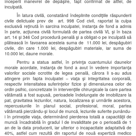
începerii manevrei de depăşire, fapt confirmat de altfel, de
inculpată.
În latura civilă, constatând îndeplinite condiţiile răspunderii
civile delictuale prev de art. 998 Cod civil, raportat la culpa
exclusivă reţinută în sarcina inculpatei, instanţa de fond a admis
în parte, acţiunea civilă formulată de partea civilă VL şi în baza
art. 14 şi 346 Cod procedură penală şi a obligat-o pe inculpată să
plătească în favoarea acesteia suma de 11.000 lei, despăgubiri
civile, din care 1.000 lei, despăgubiri materiale, iar suma de
10.000 lei, daune morale.
Pentru a statua astfel, în privinţa cuantumului daunelor
morale acordate, instanţa de fond a avut în vedere importanţa
valorilor sociale ocrotite de legea penală, cărora li s-au adus
atingere prin fapta inculpatei – viaţa şi integritatea corporală,
respectiv intensitatea suferinţelor fizice şi dimensiunea celor de
ordin psihic, concretizate în intervenţiile chirurgicale la care partea
vătămată a fost supusă, perioadele îndelungate de imobilizare la
pat, gravitatea leziunilor, natura, localizarea şi urmările acestora,
repercusiunile în planul social, profesional, moral, partea
vătămată pierzându-şi locul de muncă, leziunile suferite punându-
i în primejdie viaţa, determinând pierderea totală a capacităţii de
muncă încadrabilă în gradul I de invaliditate pe o perioadă de 1
an de la data producerii, iar ulterior o incapacitate adaptativă de
40%, astfel cum rezultă din raportul de nouă expertiză medico