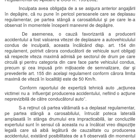
Inculpata avea obligaţia de a se asigura anterior angajării
în depăşire, că nu pune în pericol persoanele care se deplasau
regulamentar, pe partea stângă a carosabilului şi pe care le-a
observat în momentele începerii manevrei de depăşire.
De asemenea, o cauză favorizantă a producerii
accidentului a fost valoarea vitezei de deplasare a autovehiculului
condus de inculpată, aceasta încălcând disp. art. 154 din
regulament, potrivit cărora conducătorii de vehicule sunt obligaţi
să respecte viteza maximă admisă pe sectorul de drum pe care
circulă şi pentru categoria din care face parte vehiculul condus,
precum şi cea impusă prin mijloacele de semnalizare, dar şi
prevederile art. 155 din acelaşi regulament conform cărora limita
maximă de viteză în localităţi este de 50 Km/h.
Conform raportului de expertiză tehnică auto „acţiunea
victimei nu a influenţat producerea accidentului, nefiind o acţiune
neprevizibilă de către conducătorul auto”.
S-a reţinut că partea vătămată s-a deplasat regulamentar,
pe partea stângă a carosabilului, întrucât poteca laterală
amplasată în stânga drumului era impracticabilă, iar concluziile
expertului sunt în sensul că aceasta nu a încălcat vreo dispoziţie
legală care să aibă legătură de cauzalitate cu producerea
accidentului, existând posibilitatea de a fi observată din momentul