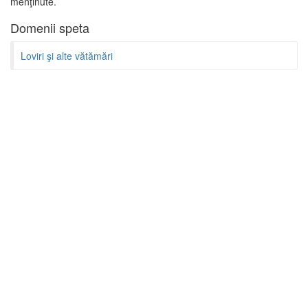
menţinute.
Domenii speta
Loviri şi alte vătămări