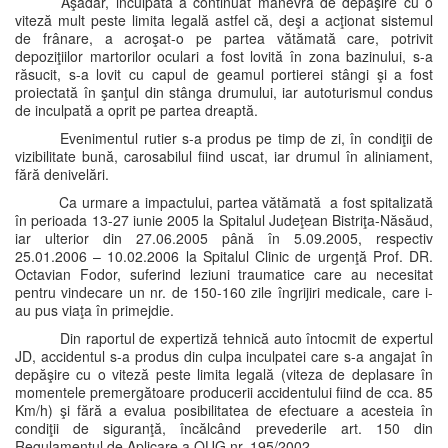
Aşadar, inculpata a continuat manevra de depăşire cu o
viteză mult peste limita legală astfel că, deşi a acţionat sistemul
de frânare, a acroşat-o pe partea vătămată care, potrivit
depoziţiilor martorilor oculari a fost lovită în zona bazinului, s-a
răsucit, s-a lovit cu capul de geamul portierei stângi şi a fost
proiectată în şanţul din stânga drumului, iar autoturismul condus
de inculpată a oprit pe partea dreaptă.
Evenimentul rutier s-a produs pe timp de zi, în condiţii de
vizibilitate bună, carosabilul fiind uscat, iar drumul în aliniament,
fără denivelări.
Ca urmare a impactului, partea vătămată a fost spitalizată
în perioada 13-27 iunie 2005 la Spitalul Judeţean Bistriţa-Năsăud,
iar ulterior din 27.06.2005 până în 5.09.2005, respectiv
25.01.2006 – 10.02.2006 la Spitalul Clinic de urgenţă Prof. DR.
Octavian Fodor, suferind leziuni traumatice care au necesitat
pentru vindecare un nr. de 150-160 zile îngrijiri medicale, care i-
au pus viaţa în primejdie.
Din raportul de expertiză tehnică auto întocmit de expertul
JD, accidentul s-a produs din culpa inculpatei care s-a angajat în
depăşire cu o viteză peste limita legală (viteza de deplasare în
momentele premergătoare producerii accidentului fiind de cca. 85
Km/h) şi fără a evalua posibilitatea de efectuare a acesteia în
condiţii de siguranţă, încălcând prevederile art. 150 din
Regulamentul de Aplicare a OUG nr. 195/2002.