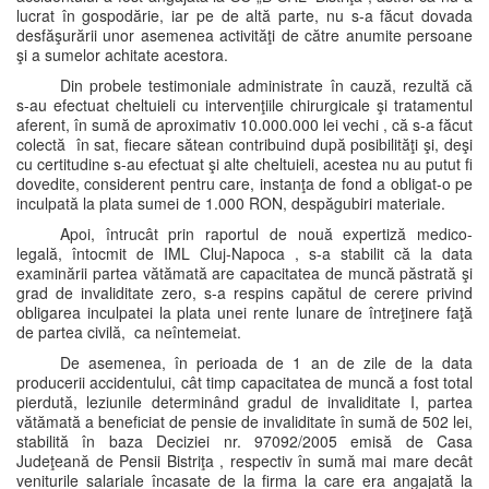
lucrat în gospodărie, iar pe de altă parte, nu s-a făcut dovada
desfăşurării unor asemenea activităţi de către anumite persoane
şi a sumelor achitate acestora.
Din probele testimoniale administrate în cauză, rezultă că
s-au efectuat cheltuieli cu intervenţiile chirurgicale şi tratamentul
aferent, în sumă de aproximativ 10.000.000 lei vechi , că s-a făcut
colectă în sat, fiecare sătean contribuind după posibilităţi şi, deşi
cu certitudine s-au efectuat şi alte cheltuieli, acestea nu au putut fi
dovedite, considerent pentru care, instanţa de fond a obligat-o pe
inculpată la plata sumei de 1.000 RON, despăgubiri materiale.
Apoi, întrucât prin raportul de nouă expertiză medico-
legală, întocmit de IML Cluj-Napoca , s-a stabilit că la data
examinării partea vătămată are capacitatea de muncă păstrată şi
grad de invaliditate zero, s-a respins capătul de cerere privind
obligarea inculpatei la plata unei rente lunare de întreţinere faţă
de partea civilă, ca neîntemeiat.
De asemenea, în perioada de 1 an de zile de la data
producerii accidentului, cât timp capacitatea de muncă a fost total
pierdută, leziunile determinând gradul de invaliditate I, partea
vătămată a beneficiat de pensie de invaliditate în sumă de 502 lei,
stabilită în baza Deciziei nr. 97092/2005 emisă de Casa
Judeţeană de Pensii Bistriţa , respectiv în sumă mai mare decât
veniturile salariale încasate de la firma la care era angajată la