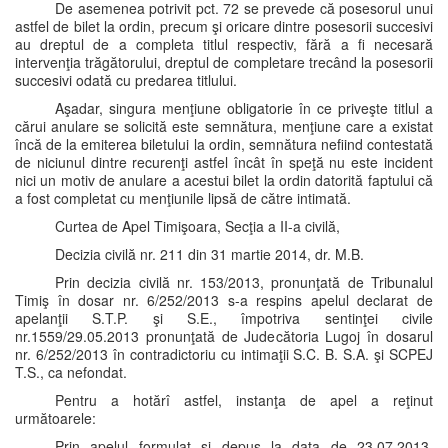
De asemenea potrivit pct. 72 se prevede că posesorul unui
astfel de bilet la ordin, precum şi oricare dintre posesorii succesivi
au dreptul de a completa titlul respectiv, fără a fi necesară
intervenţia trăgătorului, dreptul de completare trecând la posesorii
succesivi odată cu predarea titlului.
Aşadar, singura menţiune obligatorie în ce priveşte titlul a
cărui anulare se solicită este semnătura, menţiune care a existat
încă de la emiterea biletului la ordin, semnătura nefiind contestată
de niciunul dintre recurenţi astfel încât în speţă nu este incident
nici un motiv de anulare a acestui bilet la ordin datorită faptului că
a fost completat cu menţiunile lipsă de către intimată.
Curtea de Apel Timişoara, Secţia a II-a civilă,
Decizia civilă nr. 211 din 31 martie 2014, dr. M.B.
Prin decizia civilă nr. 153/2013, pronunţată de Tribunalul
Timiş în dosar nr. 6/252/2013 s-a respins apelul declarat de
apelanţii S.T.P. şi S.E., împotriva sentinţei civile
nr.1559/29.05.2013 pronunţată de Judecătoria Lugoj în dosarul
nr. 6/252/2013 în contradictoriu cu intimaţii S.C. B. S.A. şi SCPEJ
T.S., ca nefondat.
Pentru a hotărî astfel, instanţa de apel a reţinut
următoarele:
Prin apelul formulat şi depus la data de 23.07.2013,