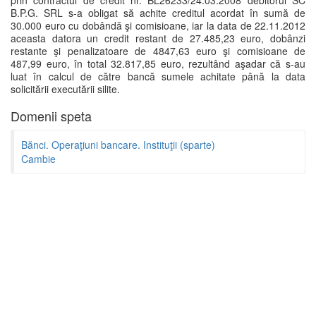
prin contractul de credit nr. BL26233/24.03.2008 debitorul SC
B.P.G. SRL s-a obligat să achite creditul acordat în sumă de
30.000 euro cu dobândă şi comisioane, iar la data de 22.11.2012
aceasta datora un credit restant de 27.485,23 euro, dobânzi
restante şi penalizatoare de 4847,63 euro şi comisioane de
487,99 euro, în total 32.817,85 euro, rezultând aşadar că s-au
luat în calcul de către bancă sumele achitate până la data
solicitării executării silite.
Domenii speta
Bănci. Operaţiuni bancare. Instituţii (sparte)
Cambie