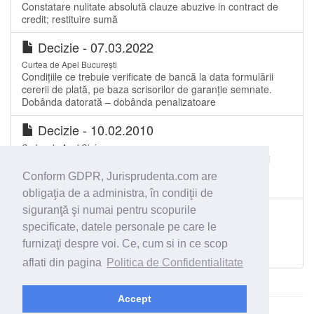
Constatare nulitate absolută clauze abuzive in contract de
credit; restituire sumă
Decizie - 07.03.2022
Curtea de Apel București
Condițiile ce trebuie verificate de bancă la data formulării
cererii de plată, pe baza scrisorilor de garanție semnate.
Dobânda datorată – dobânda penalizatoare
Decizie - 10.02.2010
Curtea de Apel Cluj
Contract de cont. Titular – societate comercială. Condiţii
pentru operarea de modificări referitoare la persoanele
Conform GDPR, Jurisprudenta.com are
împuternicite. Nerespectare. Consecinţe
obligaţia de a administra, în condiţii de
Sentinţă civilă - 16.01.2001
siguranţă şi numai pentru scopurile
specificate, datele personale pe care le
Tribunalul Constanța
Societate bancară. Acţiune în regres faţă de trăgătorul
furnizaţi despre voi. Ce, cum si in ce scop
cecului. Termen de exercitare.
aflati din pagina
Politica de Confidentialitate
Accept