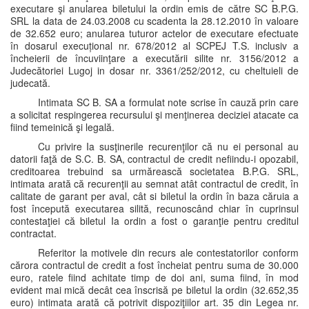
executare şi anularea biletului la ordin emis de către SC B.P.G.
SRL la data de 24.03.2008 cu scadenta la 28.12.2010 în valoare
de 32.652 euro; anularea tuturor actelor de executare efectuate
în dosarul execuțional nr. 678/2012 al SCPEJ T.S. inclusiv a
încheierii de încuviinţare a executării silite nr. 3156/2012 a
Judecătoriei Lugoj in dosar nr. 3361/252/2012, cu cheltuieli de
judecată.
Intimata SC B. SA a formulat note scrise în cauză prin care
a solicitat respingerea recursului şi menţinerea deciziei atacate ca
fiind temeinică şi legală.
Cu privire Ia susţinerile recurenţilor că nu ei personal au
datorii faţă de S.C. B. SA, contractul de credit nefiindu-i opozabil,
creditoarea trebuind sa urmărească societatea B.P.G. SRL,
intimata arată că recurenţii au semnat atât contractul de credit, în
calitate de garant per aval, cât si biletul la ordin în baza căruia a
fost începută executarea silită, recunoscând chiar în cuprinsul
contestaţiei că biletul Ia ordin a fost o garanţie pentru creditul
contractat.
Referitor la motivele din recurs ale contestatorilor conform
cărora contractul de credit a fost încheiat pentru suma de 30.000
euro, ratele fiind achitate timp de doi ani, suma fiind, în mod
evident mai mică decât cea înscrisă pe biletul la ordin (32.652,35
euro) intimata arată că potrivit dispoziţiilor art. 35 din Legea nr.