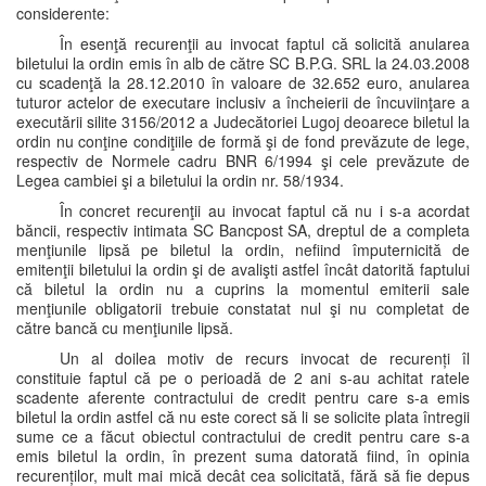
considerente:
În esenţă recurenţii au invocat faptul că solicită anularea
biletului la ordin emis în alb de către SC B.P.G. SRL la 24.03.2008
cu scadenţă la 28.12.2010 în valoare de 32.652 euro, anularea
tuturor actelor de executare inclusiv a încheierii de încuviinţare a
executării silite 3156/2012 a Judecătoriei Lugoj deoarece biletul la
ordin nu conţine condiţiile de formă şi de fond prevăzute de lege,
respectiv de Normele cadru BNR 6/1994 şi cele prevăzute de
Legea cambiei şi a biletului la ordin nr. 58/1934.
În concret recurenţii au invocat faptul că nu i s-a acordat
băncii, respectiv intimata SC Bancpost SA, dreptul de a completa
menţiunile lipsă pe biletul la ordin, nefiind împuternicită de
emitenţii biletului la ordin şi de avalişti astfel încât datorită faptului
că biletul la ordin nu a cuprins la momentul emiterii sale
menţiunile obligatorii trebuie constatat nul şi nu completat de
către bancă cu menţiunile lipsă.
Un al doilea motiv de recurs invocat de recurenți îl
constituie faptul că pe o perioadă de 2 ani s-au achitat ratele
scadente aferente contractului de credit pentru care s-a emis
biletul la ordin astfel că nu este corect să li se solicite plata întregii
sume ce a făcut obiectul contractului de credit pentru care s-a
emis biletul la ordin, în prezent suma datorată fiind, în opinia
recurenților, mult mai mică decât cea solicitată, fără să fie depus