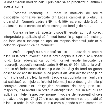
la dosar vreun mod de calcul prin care să se precizeze cuantumul
acestei sume.
Totodată recurenţii au redat în motivele de recurs
dispoziţiile normative invocate din Legea cambiei şi biletului la
ordin şi din Normele cadru BNR nr. 6/1994 care consideră că nu
au fost aplicate corect de către instanţa de fond şi de apel.
Curtea reţine că aceste dispoziţii legale au fost corect
interpretate şi aplicate şi că în mod temeinic şi legal atât instanţa
de fond cât şi instanţa de apel au respins demersul judiciar al
celor doi oponenţi ca neîntemeiat.
Astfel în speţă nu s-a identificat nici un motiv de nulitate al
biletului la ordin invocat, bilet la ordin depus la filele 13-14 dosar
fond. Este adevărat că potrivit normei legale invocate de
recurenţi, respectiv normele cadru BNR nr. 6/1994, biletul la ordin
trebuie să îndeplinească condiţiile de formă şi de fond obligatorii
descrise de aceste norme şi că potrivit art. 496 aceste condiţii de
formă prevăd că biletul la ordin trebuie să cuprindă menţiuni care
să satisfacă cerinţele suficientei informaţii care decurg din titlu şi
cerinţele certitudinii obligaţiilor asumate de părţi prin titlu
respectiv, însă biletului la ordin în discuţie fiind unul „în alb” nu i se
aplică cerinţele respectivei norme invocate de recurenţi ci cele
prevăzute de pct. 70 şi 72 din acelaşi act normativ care prevăd că
biletul la ordin în alb este un titlu care cuprinde numai semnătura