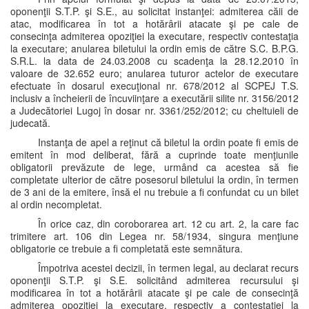
oponenţii S.T.P. şi S.E., au solicitat instanţei: admiterea căii de
atac, modificarea în tot a hotărârii atacate şi pe cale de
consecinţa admiterea opoziţiei la executare, respectiv contestaţia
la executare; anularea biletului la ordin emis de către S.C. B.P.G.
S.R.L. la data de 24.03.2008 cu scadenţa la 28.12.2010 în
valoare de 32.652 euro; anularea tuturor actelor de executare
efectuate în dosarul execuţional nr. 678/2012 al SCPEJ T.S.
inclusiv a încheierii de încuviinţare a executării silite nr. 3156/2012
a Judecătoriei Lugoj în dosar nr. 3361/252/2012; cu cheltuieli de
judecată.
Instanţa de apel a reţinut că biletul la ordin poate fi emis de
emitent în mod deliberat, fără a cuprinde toate menţiunile
obligatorii prevăzute de lege, urmând ca acestea să fie
completate ulterior de către posesorul biletului la ordin, în termen
de 3 ani de la emitere, însă el nu trebuie a fi confundat cu un bilet
al ordin necompletat.
În orice caz, din coroborarea art. 12 cu art. 2, la care fac
trimitere art. 106 din Legea nr. 58/1934, singura menţiune
obligatorie ce trebuie a fi completată este semnătura.
Împotriva acestei decizii, în termen legal, au declarat recurs
oponenţii S.T.P. şi S.E. solicitând admiterea recursului şi
modificarea în tot a hotărârii atacate şi pe cale de consecinţă
admiterea opoziţiei la executare, respectiv a contestaţiei la