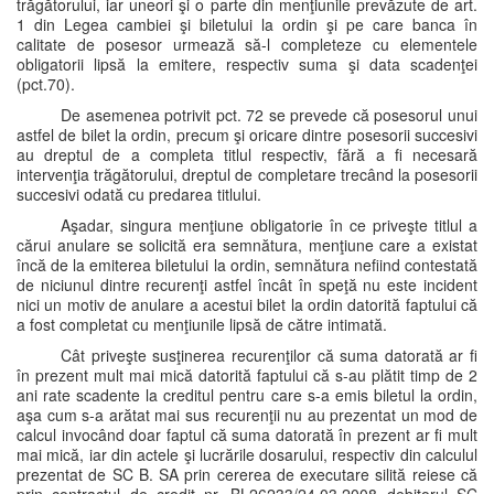
trăgătorului, iar uneori şi o parte din menţiunile prevăzute de art.
1 din Legea cambiei şi biletului la ordin şi pe care banca în
calitate de posesor urmează să-l completeze cu elementele
obligatorii lipsă la emitere, respectiv suma şi data scadenţei
(pct.70).
De asemenea potrivit pct. 72 se prevede că posesorul unui
astfel de bilet la ordin, precum şi oricare dintre posesorii succesivi
au dreptul de a completa titlul respectiv, fără a fi necesară
intervenţia trăgătorului, dreptul de completare trecând la posesorii
succesivi odată cu predarea titlului.
Aşadar, singura menţiune obligatorie în ce priveşte titlul a
cărui anulare se solicită era semnătura, menţiune care a existat
încă de la emiterea biletului la ordin, semnătura nefiind contestată
de niciunul dintre recurenţi astfel încât în speţă nu este incident
nici un motiv de anulare a acestui bilet la ordin datorită faptului că
a fost completat cu menţiunile lipsă de către intimată.
Cât priveşte susţinerea recurenţilor că suma datorată ar fi
în prezent mult mai mică datorită faptului că s-au plătit timp de 2
ani rate scadente la creditul pentru care s-a emis biletul la ordin,
aşa cum s-a arătat mai sus recurenţii nu au prezentat un mod de
calcul invocând doar faptul că suma datorată în prezent ar fi mult
mai mică, iar din actele şi lucrările dosarului, respectiv din calculul
prezentat de SC B. SA prin cererea de executare silită reiese că