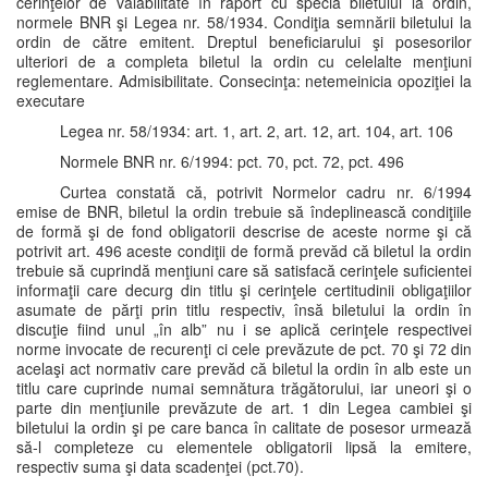
cerinţelor de valabilitate în raport cu specia biletului la ordin,
normele BNR şi Legea nr. 58/1934. Condiţia semnării biletului la
ordin de către emitent. Dreptul beneficiarului şi posesorilor
ulteriori de a completa biletul la ordin cu celelalte menţiuni
reglementare. Admisibilitate. Consecinţa: netemeinicia opoziţiei la
executare
Legea nr. 58/1934: art. 1, art. 2, art. 12, art. 104, art. 106
Normele BNR nr. 6/1994: pct. 70, pct. 72, pct. 496
Curtea constată că, potrivit Normelor cadru nr. 6/1994
emise de BNR, biletul la ordin trebuie să îndeplinească condiţiile
de formă şi de fond obligatorii descrise de aceste norme şi că
potrivit art. 496 aceste condiţii de formă prevăd că biletul la ordin
trebuie să cuprindă menţiuni care să satisfacă cerinţele suficientei
informaţii care decurg din titlu şi cerinţele certitudinii obligaţiilor
asumate de părţi prin titlu respectiv, însă biletului la ordin în
discuţie fiind unul „în alb” nu i se aplică cerinţele respectivei
norme invocate de recurenţi ci cele prevăzute de pct. 70 şi 72 din
acelaşi act normativ care prevăd că biletul la ordin în alb este un
titlu care cuprinde numai semnătura trăgătorului, iar uneori şi o
parte din menţiunile prevăzute de art. 1 din Legea cambiei şi
biletului la ordin şi pe care banca în calitate de posesor urmează
să-l completeze cu elementele obligatorii lipsă la emitere,
respectiv suma şi data scadenţei (pct.70).