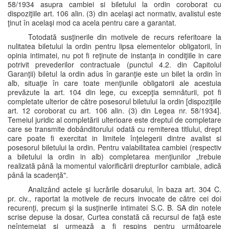
58/1934 asupra cambiei si biletului la ordin coroborat cu
dispoziţiile art. 106 alin. (3) din acelaşi act normativ, avalistul este
ţinut în acelaşi mod ca acela pentru care a garantat.
Totodată susţinerile din motivele de recurs referitoare la
nulitatea biletului la ordin pentru lipsa elementelor obligatorii, în
opinia intimatei, nu pot fi reţinute de instanţa in condiţiile in care
potrivit prevederilor contractuale (punctul 4.2. din Capitolul
Garanţii) biletul la ordin adus în garanţie este un bilet la ordin în
alb, situaţie în care toate menţiunile obligatorii ale acestuia
prevăzute la art. 104 din lege, cu excepţia semnăturii, pot fi
completate ulterior de către posesorul biletului la ordin [dispoziţiile
art. 12 coroborat cu art. 106 alin. (3) din Legea nr. 58/1934].
Temeiul juridic al completării ulterioare este dreptul de completare
care se transmite dobânditorului odată cu remiterea titlului, drept
care poate fi exercitat in limitele înţelegerii dintre avalist si
posesorul biletului la ordin. Pentru valabilitatea cambiei (respectiv
a biletului la ordin in alb) completarea menţiunilor „trebuie
realizată până la momentul valorificării drepturilor cambiale, adică
până la scadenţă".
Analizând actele şi lucrările dosarului, în baza art. 304 C.
pr. civ., raportat la motivele de recurs invocate de către cei doi
recurenţi, precum şi la susţinerile intimatei S.C. B. SA din notele
scrise depuse la dosar, Curtea constată că recursul de faţă este
neîntemeiat şi urmează a fi respins pentru următoarele