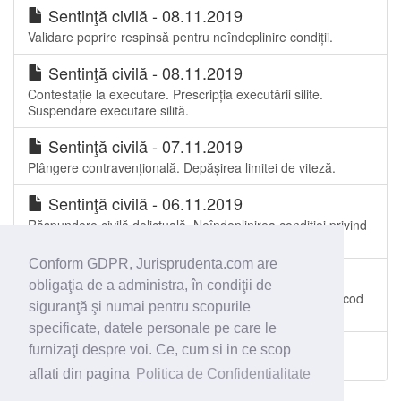
Sentinţă civilă - 08.11.2019
Validare poprire respinsă pentru neîndeplinire condiții.
Sentinţă civilă - 08.11.2019
Contestație la executare. Prescripția executării silite.
Suspendare executare silită.
Sentinţă civilă - 07.11.2019
Plângere contravențională. Depășirea limitei de viteză.
Sentinţă civilă - 06.11.2019
Răspundere civilă delictuală. Neîndeplinirea condiției privind
existența unei fapte ilicite.
Conform GDPR, Jurisprudenta.com are
Sentinţă civilă - 06.11.2019
obligaţia de a administra, în condiţii de
Hotărâre ce ține loc de act autentic de vânzare, vechiul cod
siguranţă şi numai pentru scopurile
civil. Acțiune în revendicare.
specificate, datele personale pe care le
furnizaţi despre voi. Ce, cum si in ce scop
Toate spetele Judecătoria Satu Mare
aflati din pagina
Politica de Confidentialitate