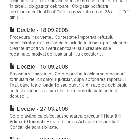
lichidatorului judiciar privind neînscrierea creantei reclamate
în tabelul obligatiilor debitoarei. Obligatia notificarii
creditorilor neidentificati în lista prevazuta de art.28 al.1 lit.”c”
din L...
Decizie - 18.09.2008
Procedura insolventei. Contestatie împotriva refuzului
administratorului judiciar de a include în tabelul preliminar de
creante împotriva averii debitoarei si a creantei sale
reclamate, motivat de lipsa unui titlu executoriu.
Decizie - 15.09.2008
Procedura insolventei. Cerere privind închiderea procedurii
formulata de lichidatorul judiciar, dupa aprobarea raportului
final, când toate fondurile sau bunurile din averea debitorului
au fost distribuite si când fondurile nereclamate au fost
depuse...
Decizie - 27.03.2008
Cerere având ca obiect suspendarea executarii Hotarârii
Adunarii Generale Extraordinare a Actionarilor societatii.
Conditii de admisibilitate.