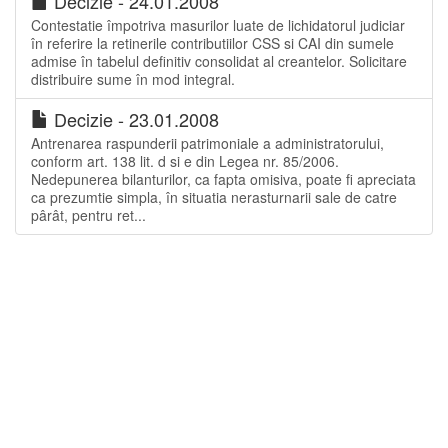
Decizie - 24.01.2008
Contestatie împotriva masurilor luate de lichidatorul judiciar
în referire la retinerile contributiilor CSS si CAI din sumele
admise în tabelul definitiv consolidat al creantelor. Solicitare
distribuire sume în mod integral.
Decizie - 23.01.2008
Antrenarea raspunderii patrimoniale a administratorului,
conform art. 138 lit. d si e din Legea nr. 85/2006.
Nedepunerea bilanturilor, ca fapta omisiva, poate fi apreciata
ca prezumtie simpla, în situatia nerasturnarii sale de catre
pârât, pentru ret...