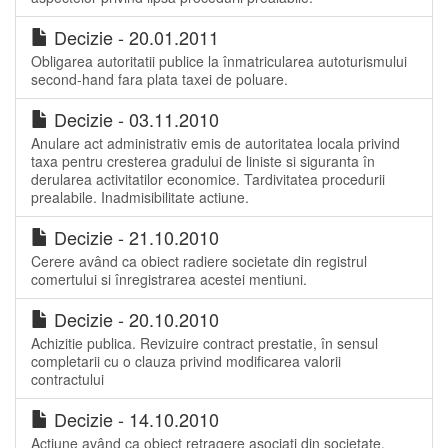
Decizie - 20.01.2011
Obligarea autoritatii publice la înmatricularea autoturismului
second-hand fara plata taxei de poluare.
Decizie - 03.11.2010
Anulare act administrativ emis de autoritatea locala privind
taxa pentru cresterea gradului de liniste si siguranta în
derularea activitatilor economice. Tardivitatea procedurii
prealabile. Inadmisibilitate actiune.
Decizie - 21.10.2010
Cerere având ca obiect radiere societate din registrul
comertului si înregistrarea acestei mentiuni.
Decizie - 20.10.2010
Achizitie publica. Revizuire contract prestatie, în sensul
completarii cu o clauza privind modificarea valorii
contractului
Decizie - 14.10.2010
Actiune având ca obiect retragere asociati din societate.