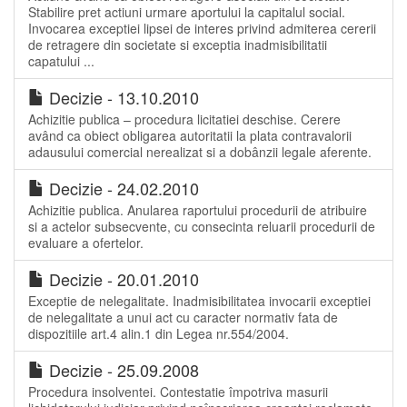
Stabilire pret actiuni urmare aportului la capitalul social.
Invocarea exceptiei lipsei de interes privind admiterea cererii
de retragere din societate si exceptia inadmisibilitatii
capatului ...
Decizie - 13.10.2010
Achizitie publica – procedura licitatiei deschise. Cerere
având ca obiect obligarea autoritatii la plata contravalorii
adausului comercial nerealizat si a dobânzii legale aferente.
Decizie - 24.02.2010
Achizitie publica. Anularea raportului procedurii de atribuire
si a actelor subsecvente, cu consecinta reluarii procedurii de
evaluare a ofertelor.
Decizie - 20.01.2010
Exceptie de nelegalitate. Inadmisibilitatea invocarii exceptiei
de nelegalitate a unui act cu caracter normativ fata de
dispozitiile art.4 alin.1 din Legea nr.554/2004.
Decizie - 25.09.2008
Procedura insolventei. Contestatie împotriva masurii