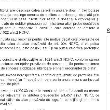
ditorul are deschisă calea cererii în anulare doar în trei ipoteze
 instanţa respinge cererea de emitere a ordonanţei de plată prin
torului în baza înscrisurilor aflate la dosar şi a explicaţiilor şi
ormulate de debitor presupun administrarea altor probe decât cele
rept comun, respectiv în cazul în care cererea de emitere a
S
t.1022 alin.2 NCPC.
 anulată sau respinsă pentru alte motive decât cele prevăzute de
rcita calea de atac prevăzută de art.1024 NCPC, ci va putea
acest lucru este posibil) sau îşi va putea valorifica pretenţiile
constituie şi dispoziţiile art.1024 alin.3 NCPC, conform cărora
ectarea cerinţelor prevăzute de prezentul titlu pentru emiterea
e stingere a obligaţiei ulterioare emiterii ordonanţei de plată”.
ate invoca nerespectarea cerinţelor prevăzute de prezentul titlu
ea interes) iar în speţă prin cererea în anulare nu s-au invocat
anţei de plată.
i civile nr.11/XX.XX.2017 în sensul că poate fi atacată cu cerere
 de relevanţă, în virtutea prevederilor art.457 alin.1 NCPC, ce
i căilor de atac prevăzute de lege, în condiţiile şi termenele
ivul ei”.