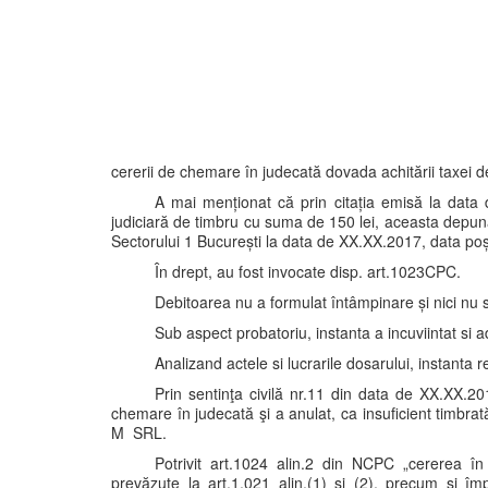
cererii de chemare în judecată dovada achitării taxei d
A mai menționat că prin citația emisă la data
judiciară de timbru cu suma de 150 lei, aceasta depun
Sectorului 1 București la data de XX.XX.2017, data poș
În drept, au fost invocate disp. art.1023CPC.
Debitoarea nu a formulat întâmpinare și nici nu 
Sub aspect probatoriu, instanta a incuviintat si a
Analizand actele si lucrarile dosarului, instanta 
Prin sentinţa civilă nr.11 din data de XX.XX.201
chemare în judecată şi a anulat, ca insuficient timbr
M SRL.
Potrivit art.1024 alin.2 din NCPC „cererea în 
prevăzute la art.1.021 alin.(1) şi (2), precum şi împ