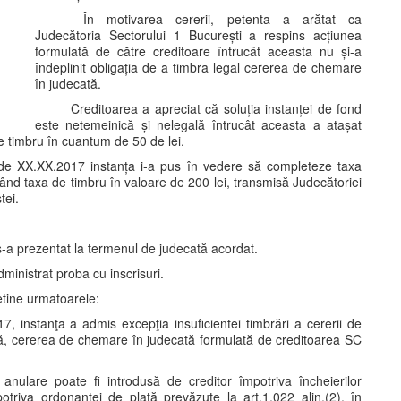
În motivarea cererii, petenta a arătat ca
Judecătoria Sectorului 1 București a respins acțiunea
formulată de către creditoare întrucât aceasta nu și-a
îndeplinit obligația de a timbra legal cererea de chemare
în judecată.
Creditoarea a apreciat că soluția instanței de fond
este netemeinică și nelegală întrucât aceasta a atașat
e timbru în cuantum de 50 de lei.
 de XX.XX.2017 instanța i-a pus în vedere să completeze taxa
ând taxa de timbru în valoare de 200 lei, transmisă Judecătoriei
tei.
s-a prezentat la termenul de judecată acordat.
dministrat proba cu inscrisuri.
retine urmatoarele:
7, instanţa a admis excepţia insuficientei timbrări a cererii de
ată, cererea de chemare în judecată formulată de creditoarea SC
anulare poate fi introdusă de creditor împotriva încheierilor
otriva ordonanţei de plată prevăzute la art.1.022 alin.(2), în