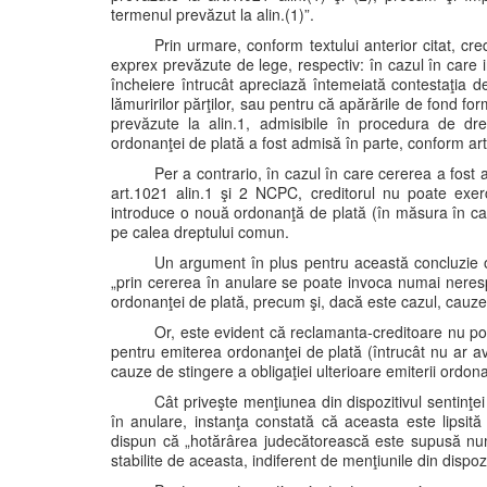
termenul prevăzut la alin.(1)”.
Prin urmare, conform textului anterior citat, cre
exprex prevăzute de lege, respectiv: în cazul în care
încheiere întrucât apreciază întemeiată contestaţia debi
lămuririlor părţilor, sau pentru că apărările de fond f
prevăzute la alin.1, admisibile în procedura de d
ordonanţei de plată a fost admisă în parte, conform ar
Per a contrario, în cazul în care cererea a fost
art.1021 alin.1 şi 2 NCPC, creditorul nu poate exe
introduce o nouă ordonanţă de plată (în măsura în care 
pe calea dreptului comun.
Un argument în plus pentru această concluzie o 
„prin cererea în anulare se poate invoca numai neresp
ordonanţei de plată, precum şi, dacă este cazul, cauze d
Or, este evident că reclamanta-creditoare nu po
pentru emiterea ordonanţei de plată (întrucât nu ar av
cauze de stingere a obligaţiei ulterioare emiterii ordon
Cât priveşte menţiunea din dispozitivul sentinţe
în anulare, instanţa constată că aceasta este lipsită
dispun că „hotărârea judecătorească este supusă numa
stabilite de aceasta, indiferent de menţiunile din dispozit