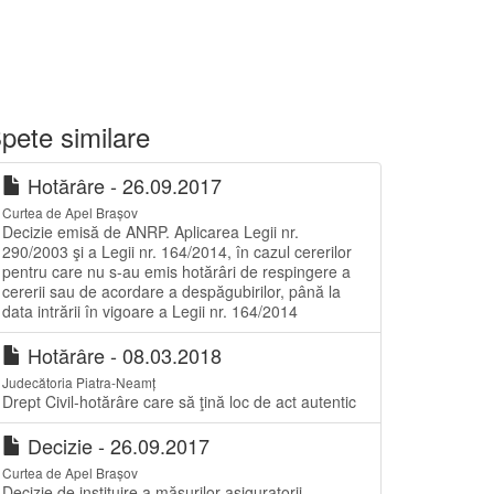
pete similare
Hotărâre - 26.09.2017
Curtea de Apel Brașov
Decizie emisă de ANRP. Aplicarea Legii nr.
290/2003 şi a Legii nr. 164/2014, în cazul cererilor
pentru care nu s-au emis hotărâri de respingere a
cererii sau de acordare a despăgubirilor, până la
data intrării în vigoare a Legii nr. 164/2014
Hotărâre - 08.03.2018
Judecătoria Piatra-Neamț
Drept Civil-hotărâre care să ţină loc de act autentic
Decizie - 26.09.2017
Curtea de Apel Brașov
Decizie de instituire a măsurilor asiguratorii.