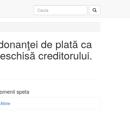
donanţei de plată ca
deschisă creditorului.
omenii speta
Altele