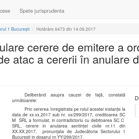
cese
Spete jurisprudenta
rul 1 București
Hotărâre 6473 din 14.09.2017
ulare cerere de emitere a or
de atac a cererii în anulare 
Deliberând asupra cauzei de faţă, constată
D
următoarele:
Prin cererea înregistrata pe rolul acestei instanțe la
data de xx.xx.2017 sub nr. xx/299/2017, creditoarea SC
M SRL a formulat, in contradictoriu cu debitoarea SC C
SRL, cerere in anularea sentinței civile nr.11 din
XX.XX.2017, pronunțata de Judecătoria Sectorului 1
București in dosarul nr.YY/299/2017.