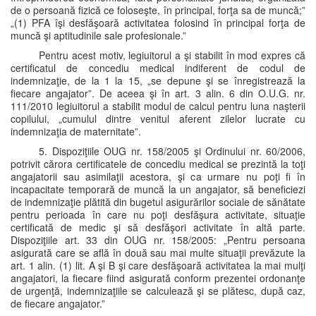
de o persoană fizică ce foloseşte, în principal, forţa sa de muncă;”
„(1) PFA îşi desfăşoară activitatea folosind în principal forţa de
muncă şi aptitudinile sale profesionale.”
Pentru acest motiv, legiuitorul a şi stabilit în mod expres că
certificatul de concediu medical indiferent de codul de
indemnizaţie, de la 1 la 15, „se depune şi se înregistrează la
fiecare angajator”. De aceea şi în art. 3 alin. 6 din O.U.G. nr.
111/2010 legiuitorul a stabilit modul de calcul pentru luna naşterii
copilului, „cumulul dintre venitul aferent zilelor lucrate cu
indemnizaţia de maternitate”.
5. Dispoziţiile OUG nr. 158/2005 şi Ordinului nr. 60/2006,
potrivit cărora certificatele de concediu medical se prezintă la toţi
angajatorii sau asimilaţii acestora, şi ca urmare nu poţi fi în
incapacitate temporară de muncă la un angajator, să beneficiezi
de indemnizaţie plătită din bugetul asigurărilor sociale de sănătate
pentru perioada în care nu poţi desfăşura activitate, situaţie
certificată de medic şi să desfăşori activitate în altă parte.
Dispoziţiile art. 33 din OUG nr. 158/2005: „Pentru persoana
asigurată care se află în două sau mai multe situaţii prevăzute la
art. 1 alin. (1) lit. A şi B şi care desfăşoară activitatea la mai mulţi
angajatori, la fiecare fiind asigurată conform prezentei ordonanţe
de urgenţă, indemnizaţiile se calculează şi se plătesc, după caz,
de fiecare angajator.”