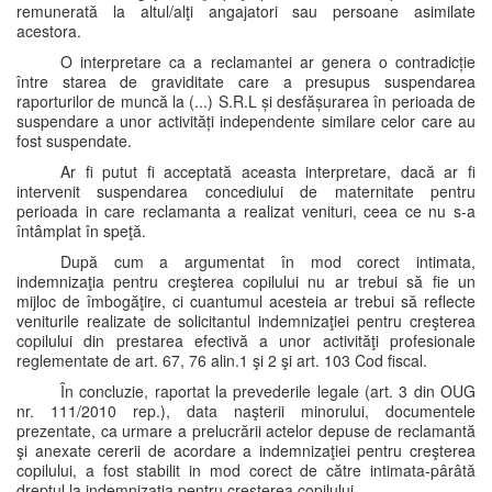
remunerată la altul/alţi angajatori sau persoane asimilate
acestora.
O interpretare ca a reclamantei ar genera o contradicție
între starea de graviditate care a presupus suspendarea
raporturilor de muncă la (...) S.R.L și desfășurarea în perioada de
suspendare a unor activități independente similare celor care au
fost suspendate.
Ar fi putut fi acceptată aceasta interpretare, dacă ar fi
intervenit suspendarea concediului de maternitate pentru
perioada in care reclamanta a realizat venituri, ceea ce nu s-a
întâmplat în speţă.
După cum a argumentat în mod corect intimata,
indemnizaţia pentru creşterea copilului nu ar trebui să fie un
mijloc de îmbogăţire, ci cuantumul acesteia ar trebui să reflecte
veniturile realizate de solicitantul indemnizaţiei pentru creşterea
copilului din prestarea efectivă a unor activităţi profesionale
reglementate de art. 67, 76 alin.1 şi 2 şi art. 103 Cod fiscal.
În concluzie, raportat la prevederile legale (art. 3 din OUG
nr. 111/2010 rep.), data naşterii minorului, documentele
prezentate, ca urmare a prelucrării actelor depuse de reclamantă
şi anexate cererii de acordare a indemnizaţiei pentru creşterea
copilului, a fost stabilit in mod corect de către intimata-pârâtă
dreptul la indemnizaţia pentru creşterea copilului.