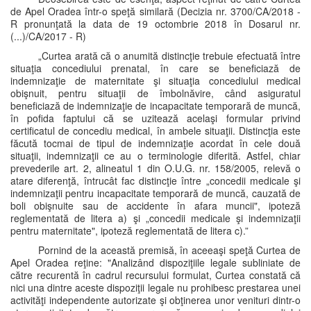
de Apel Oradea într-o speţă similară (Decizia nr. 3700/CA/2018 -
R pronunţată la data de 19 octombrie 2018 în Dosarul nr.
(...)/CA/2017 - R)
„Curtea arată că o anumită distincţie trebuie efectuată între
situaţia concediului prenatal, în care se beneficiază de
indemnizaţie de maternitate şi situaţia concediului medical
obişnuit, pentru situaţii de îmbolnăvire, când asiguratul
beneficiază de indemnizaţie de incapacitate temporară de muncă,
în pofida faptului că se uzitează acelaşi formular privind
certificatul de concediu medical, în ambele situaţii. Distincţia este
făcută tocmai de tipul de indemnizaţie acordat în cele două
situaţii, indemnizaţii ce au o terminologie diferită. Astfel, chiar
prevederile art. 2, alineatul 1 din O.U.G. nr. 158/2005, relevă o
atare diferenţă, întrucât fac distincţie între „concedii medicale şi
indemnizaţii pentru incapacitate temporară de muncă, cauzată de
boli obişnuite sau de accidente în afara muncii", ipoteză
reglementată de litera a) şi „concedii medicale şi indemnizaţii
pentru maternitate", ipoteză reglementată de litera c).”
Pornind de la această premisă, în aceeaşi speţă Curtea de
Apel Oradea reţine: "Analizând dispoziţiile legale subliniate de
către recurentă în cadrul recursului formulat, Curtea constată că
nici una dintre aceste dispoziţii legale nu prohibesc prestarea unei
activităţi independente autorizate şi obţinerea unor venituri dintr-o