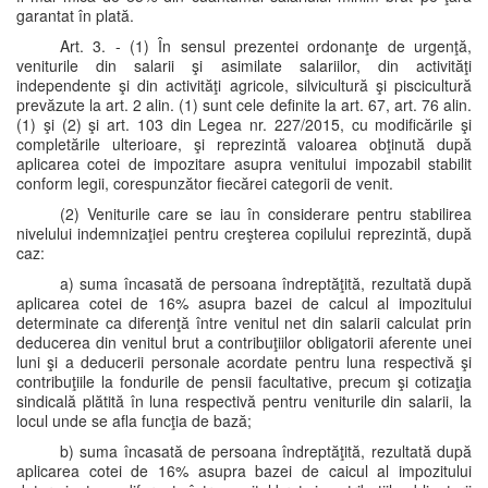
garantat în plată.
Art. 3. - (1) În sensul prezentei ordonanţe de urgenţă,
veniturile din salarii şi asimilate salariilor, din activităţi
independente şi din activităţi agricole, silvicultură şi piscicultură
prevăzute la art. 2 alin. (1) sunt cele definite la art. 67, art. 76 alin.
(1) şi (2) şi art. 103 din Legea nr. 227/2015, cu modificările şi
completările ulterioare, şi reprezintă valoarea obţinută după
aplicarea cotei de impozitare asupra venitului impozabil stabilit
conform legii, corespunzător fiecărei categorii de venit.
(2) Veniturile care se iau în considerare pentru stabilirea
nivelului indemnizaţiei pentru creşterea copilului reprezintă, după
caz:
a) suma încasată de persoana îndreptăţită, rezultată după
aplicarea cotei de 16% asupra bazei de calcul al impozitului
determinate ca diferenţă între venitul net din salarii calculat prin
deducerea din venitul brut a contribuţiilor obligatorii aferente unei
luni şi a deducerii personale acordate pentru luna respectivă şi
contribuţiile la fondurile de pensii facultative, precum şi cotizaţia
sindicală plătită în luna respectivă pentru veniturile din salarii, la
locul unde se afla funcţia de bază;
b) suma încasată de persoana îndreptăţită, rezultată după
aplicarea cotei de 16% asupra bazei de caicul al impozitului