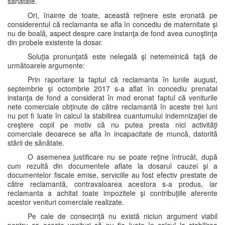
sănătate.
Ori, înainte de toate, această reţinere este eronată pe
considerentul că reclamanta se afla în concediu de maternitate şi
nu de boală, aspect despre care instanţa de fond avea cunoştinţa
din probele existente la dosar.
Soluţia pronunţată este nelegală şi netemeinică faţă de
următoarele argumente:
Prin raportare la faptul că reclamanta în lunile august,
septembrie şi octombrie 2017 s-a aflat în concediu prenatal
instanţa de fond a considerat în mod eronat faptul că veniturile
nete comerciale obţinute de către reclamantă în aceste trei luni
nu pot fi luate în calcul la stabilirea cuantumului indemnizaţiei de
creştere copil pe motiv că nu putea presta nici activităţi
comerciale deoarece se afla în incapacitate de muncă, datorită
stării de sănătate.
O asemenea justificare nu se poate reţine întrucât, după
cum rezultă din documentele aflate la dosarul cauzei şi a
documentelor fiscale emise, serviciile au fost efectiv prestate de
către reclamantă, contravaloarea acestora s-a produs, iar
reclamanta a achitat toate impozitele şi contribuţiile aferente
acestor venituri comerciale realizate.
Pe cale de consecinţă nu există niciun argument viabil