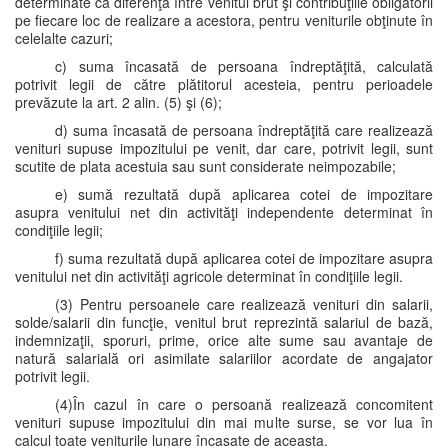
determinate ca diferenţa între venitul brut şi contribuţiile obligatorii
pe fiecare loc de realizare a acestora, pentru veniturile obţinute în
celelalte cazuri;
c) suma încasată de persoana îndreptăţită, calculată
potrivit legii de către plătitorul acesteia, pentru perioadele
prevăzute la art. 2 alin. (5) şi (6);
d) suma încasată de persoana îndreptăţită care realizează
venituri supuse impozitului pe venit, dar care, potrivit legii, sunt
scutite de plata acestuia sau sunt considerate neimpozabile;
e) sumă rezultată după aplicarea cotei de impozitare
asupra venitului net din activităţi independente determinat în
condiţiile legii;
f) suma rezultată după aplicarea cotei de impozitare asupra
venitului net din activităţi agricole determinat în condiţiile legii.
(3) Pentru persoanele care realizează venituri din salarii,
solde/salarii din funcţie, venitul brut reprezintă salariul de bază,
indemnizaţii, sporuri, prime, orice alte sume sau avantaje de
natură salarială ori asimilate salariilor acordate de angajator
potrivit legii.
(4)În cazul în care o persoană realizează concomitent
venituri supuse impozitului din mai multe surse, se vor lua în
calcul toate veniturile lunare încasate de aceasta.