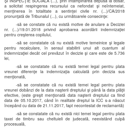
ŞI INSPECŢIE SOCIALĂ (...), prin întâmpinarea depusă la dosar,
a solicitat respingerea recursului ca nefondat şi neîntemeiat,
menţinerea în totalitate a sentinţei civile nr. (...)/CA/2018
pronunţată de Tribunalul (...), cu următoarele consecinţe:
-să se constate că nu există motive de anulare a Deciziei
nr. (...)/19.01.2018 privind aprobarea acordării indemnizaţiei
pentru creşterea copilului,
-să se constatate că nu există motive temeinice şi legale
pentru recalculare, în sensul stabilirii unui alt cuantum al
indemnizaţiei decât cel prevăzut în decizie şi care este de 5.736
lei,
-să se constatate că nu există temei legal pentru plata
vreunei diferenţe la indemnizaţia calculată prin decizia sus
menţionată,
-să se constatate că nu există temei legal pentru plata
vreunei dobânzi de la data naşterii dreptului şi până la data plăţii
efective, (este greşit menţionată data naşterii dreptului ca fiind
data de 05.10.2017, când în realitate dreptul la ICC s-a născut
începând cu data de 21.11.2017, fapt necontestat de reclamantă)
-să se constatate că nu există nici temei legal pentru plata
taxei de timbru sau cheltuieli de judecată, neexistând culpă
procesuală,