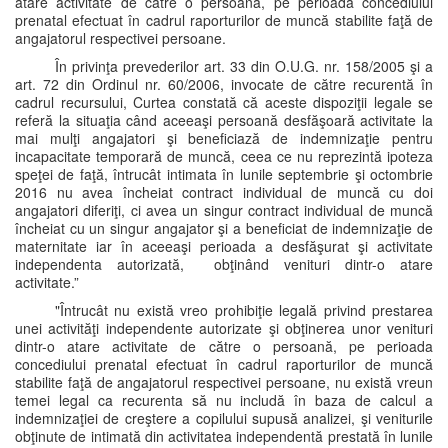
atare activitate de către o persoană, pe perioada concediului
prenatal efectuat în cadrul raporturilor de muncă stabilite faţă de
angajatorul respectivei persoane.
În privinţa prevederilor art. 33 din O.U.G. nr. 158/2005 şi a
art. 72 din Ordinul nr. 60/2006, invocate de către recurentă în
cadrul recursului, Curtea constată că aceste dispoziţii legale se
referă la situaţia când aceeaşi persoană desfăşoară activitate la
mai mulţi angajatori şi beneficiază de indemnizaţie pentru
incapacitate temporară de muncă, ceea ce nu reprezintă ipoteza
speţei de faţă, întrucât intimata în lunile septembrie şi octombrie
2016 nu avea încheiat contract individual de muncă cu doi
angajatori diferiţi, ci avea un singur contract individual de muncă
încheiat cu un singur angajator şi a beneficiat de indemnizaţie de
maternitate iar în aceeaşi perioada a desfăşurat şi activitate
independenta autorizată, obţinând venituri dintr-o atare
activitate.”
"Întrucât nu există vreo prohibiţie legală privind prestarea
unei activităţi independente autorizate şi obţinerea unor venituri
dintr-o atare activitate de către o persoană, pe perioada
concediului prenatal efectuat în cadrul raporturilor de muncă
stabilite faţă de angajatorul respectivei persoane, nu există vreun
temei legal ca recurenta să nu includă în baza de calcul a
indemnizaţiei de creştere a copilului supusă analizei, şi veniturile
obţinute de intimată din activitatea independentă prestată în lunile