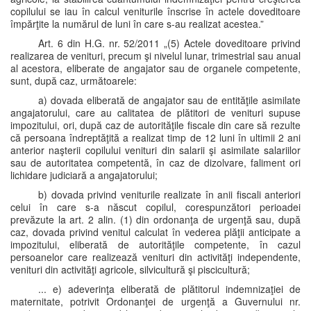
copilului se iau în calcul veniturile înscrise în actele doveditoare
împărţite la numărul de luni în care s-au realizat acestea.”
Art. 6 din H.G. nr. 52/2011 „(5) Actele doveditoare privind
realizarea de venituri, precum şi nivelul lunar, trimestrial sau anual
al acestora, eliberate de angajator sau de organele competente,
sunt, după caz, următoarele:
a) dovada eliberată de angajator sau de entităţile asimilate
angajatorului, care au calitatea de plătitori de venituri supuse
impozitului, ori, după caz de autorităţile fiscale din care să rezulte
că persoana îndreptăţită a realizat timp de 12 luni în ultimii 2 ani
anterior naşterii copilului venituri din salarii şi asimilate salariilor
sau de autoritatea competentă, în caz de dizolvare, faliment ori
lichidare judiciară a angajatorului;
b) dovada privind veniturile realizate în anii fiscali anteriori
celui în care s-a născut copilul, corespunzători perioadei
prevăzute la art. 2 alin. (1) din ordonanţa de urgenţă sau, după
caz, dovada privind venitul calculat în vederea plăţii anticipate a
impozitului, eliberată de autorităţile competente, în cazul
persoanelor care realizează venituri din activităţi independente,
venituri din activităţi agricole, silvicultură şi piscicultură;
... e) adeverinţa eliberată de plătitorul indemnizaţiei de
maternitate, potrivit Ordonanţei de urgenţă a Guvernului nr.