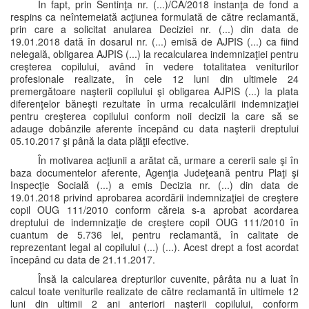
În fapt, prin Sentinţa nr. (...)/CA/2018 instanţa de fond a
respins ca neîntemeiată acţiunea formulată de către reclamantă,
prin care a solicitat anularea Deciziei nr. (...) din data de
19.01.2018 dată în dosarul nr. (...) emisă de AJPIS (...) ca fiind
nelegală, obligarea AJPIS (...) la recalcularea indemnizaţiei pentru
creşterea copilului, având în vedere totalitatea veniturilor
profesionale realizate, în cele 12 luni din ultimele 24
premergătoare naşterii copilului şi obligarea AJPIS (...) la plata
diferenţelor băneşti rezultate în urma recalculării indemnizaţiei
pentru creşterea copilului conform noii decizii la care să se
adauge dobânzile aferente începând cu data naşterii dreptului
05.10.2017 şi până la data plăţii efective.
În motivarea acţiunii a arătat că, urmare a cererii sale şi în
baza documentelor aferente, Agenţia Judeţeană pentru Plaţi şi
Inspecţie Socială (...) a emis Decizia nr. (...) din data de
19.01.2018 privind aprobarea acordării indemnizaţiei de creştere
copil OUG 111/2010 conform căreia s-a aprobat acordarea
dreptului de indemnizaţie de creştere copil OUG 111/2010 în
cuantum de 5.736 lei, pentru reclamantă, în calitate de
reprezentant legal al copilului (...) (...). Acest drept a fost acordat
începând cu data de 21.11.2017.
Însă la calcularea drepturilor cuvenite, pârâta nu a luat în
calcul toate veniturile realizate de către reclamantă în ultimele 12
luni din ultimii 2 ani anteriori naşterii copilului, conform