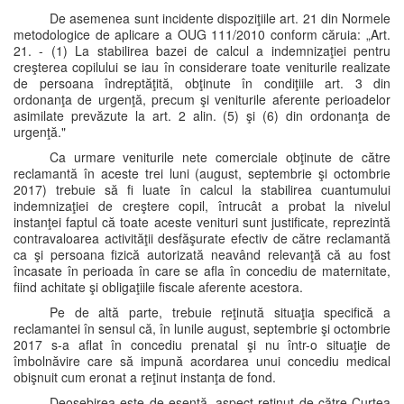
De asemenea sunt incidente dispoziţiile art. 21 din Normele
metodologice de aplicare a OUG 111/2010 conform căruia: „Art.
21. - (1) La stabilirea bazei de calcul a indemnizaţiei pentru
creşterea copilului se iau în considerare toate veniturile realizate
de persoana îndreptăţită, obţinute în condiţiile art. 3 din
ordonanţa de urgenţă, precum şi veniturile aferente perioadelor
asimilate prevăzute la art. 2 alin. (5) şi (6) din ordonanţa de
urgenţă."
Ca urmare veniturile nete comerciale obţinute de către
reclamantă în aceste trei luni (august, septembrie şi octombrie
2017) trebuie să fi luate în calcul la stabilirea cuantumului
indemnizaţiei de creştere copil, întrucât a probat la nivelul
instanţei faptul că toate aceste venituri sunt justificate, reprezintă
contravaloarea activităţii desfăşurate efectiv de către reclamantă
ca şi persoana fizică autorizată neavând relevanţă că au fost
încasate în perioada în care se afla în concediu de maternitate,
fiind achitate şi obligaţiile fiscale aferente acestora.
Pe de altă parte, trebuie reţinută situaţia specifică a
reclamantei în sensul că, în lunile august, septembrie şi octombrie
2017 s-a aflat în concediu prenatal şi nu într-o situaţie de
îmbolnăvire care să impună acordarea unui concediu medical
obişnuit cum eronat a reţinut instanţa de fond.
Deosebirea este de esenţă, aspect reţinut de către Curtea