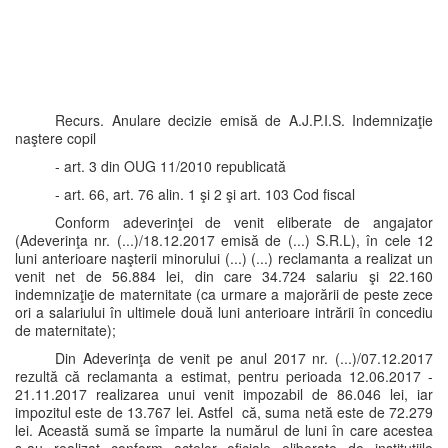
Recurs. Anulare decizie emisă de A.J.P.I.S. Indemnizaţie
naştere copil
- art. 3 din OUG 11/2010 republicată
- art. 66, art. 76 alin. 1 şi 2 şi art. 103 Cod fiscal
Conform adeverinţei de venit eliberate de angajator
(Adeverinţa nr. (...)/18.12.2017 emisă de (...) S.R.L), în cele 12
luni anterioare naşterii minorului (...) (...) reclamanta a realizat un
venit net de 56.884 lei, din care 34.724 salariu şi 22.160
indemnizaţie de maternitate (ca urmare a majorării de peste zece
ori a salariului în ultimele două luni anterioare intrării în concediu
de maternitate);
Din Adeverinţa de venit pe anul 2017 nr. (...)/07.12.2017
rezultă că reclamanta a estimat, pentru perioada 12.06.2017 -
21.11.2017 realizarea unui venit impozabil de 86.046 lei, iar
impozitul este de 13.767 lei. Astfel că, suma netă este de 72.279
lei. Această sumă se împarte la numărul de luni în care acestea