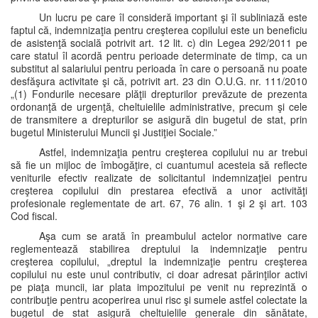
Un lucru pe care îl consideră important şi îl subliniază este
faptul că, indemnizaţia pentru creşterea copilului este un beneficiu
de asistenţă socială potrivit art. 12 lit. c) din Legea 292/2011 pe
care statul îl acordă pentru perioade determinate de timp, ca un
substitut al salariului pentru perioada în care o persoană nu poate
desfăşura activitate şi că, potrivit art. 23 din O.U.G. nr. 111/2010
„(1) Fondurile necesare plăţii drepturilor prevăzute de prezenta
ordonanţă de urgenţă, cheltuielile administrative, precum şi cele
de transmitere a drepturilor se asigură din bugetul de stat, prin
bugetul Ministerului Muncii şi Justiţiei Sociale.”
Astfel, indemnizaţia pentru creşterea copilului nu ar trebui
să fie un mijloc de îmbogăţire, ci cuantumul acesteia să reflecte
veniturile efectiv realizate de solicitantul indemnizaţiei pentru
creşterea copilului din prestarea efectivă a unor activităţi
profesionale reglementate de art. 67, 76 alin. 1 şi 2 şi art. 103
Cod fiscal.
Aşa cum se arată în preambulul actelor normative care
reglementează stabilirea dreptului la indemnizaţie pentru
creşterea copilului, „dreptul la indemnizaţie pentru creşterea
copilului nu este unul contributiv, ci doar adresat părinţilor activi
pe piaţa muncii, iar plata impozitului pe venit nu reprezintă o
contribuţie pentru acoperirea unui risc şi sumele astfel colectate la
bugetul de stat asigură cheltuielile generale din sănătate,