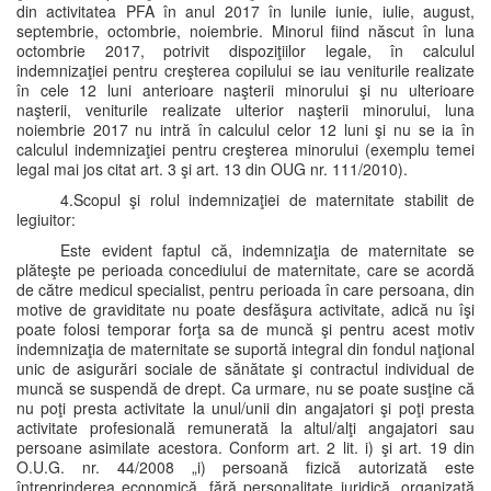
din activitatea PFA în anul 2017 în lunile iunie, iulie, august,
septembrie, octombrie, noiembrie. Minorul fiind născut în luna
octombrie 2017, potrivit dispoziţiilor legale, în calculul
indemnizaţiei pentru creşterea copilului se iau veniturile realizate
în cele 12 luni anterioare naşterii minorului şi nu ulterioare
naşterii, veniturile realizate ulterior naşterii minorului, luna
noiembrie 2017 nu intră în calculul celor 12 luni şi nu se ia în
calculul indemnizaţiei pentru creşterea minorului (exemplu temei
legal mai jos citat art. 3 şi art. 13 din OUG nr. 111/2010).
4.Scopul şi rolul indemnizaţiei de maternitate stabilit de
legiuitor:
Este evident faptul că, indemnizaţia de maternitate se
plăteşte pe perioada concediului de maternitate, care se acordă
de către medicul specialist, pentru perioada în care persoana, din
motive de graviditate nu poate desfăşura activitate, adică nu îşi
poate folosi temporar forţa sa de muncă şi pentru acest motiv
indemnizaţia de maternitate se suportă integral din fondul naţional
unic de asigurări sociale de sănătate şi contractul individual de
muncă se suspendă de drept. Ca urmare, nu se poate susţine că
nu poţi presta activitate la unul/unii din angajatori şi poţi presta
activitate profesională remunerată la altul/alţi angajatori sau
persoane asimilate acestora. Conform art. 2 lit. i) şi art. 19 din
O.U.G. nr. 44/2008 „i) persoană fizică autorizată este
întreprinderea economică, fără personalitate juridică, organizată