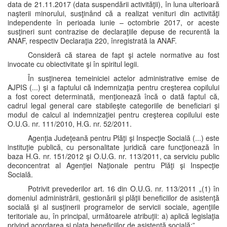
data de 21.11.2017 (data suspendării activităţii), în luna ulterioară
naşterii minorului, susţinând că a realizat venituri din activităţi
independente în perioada iunie – octombrie 2017, or aceste
susţineri sunt contrazise de declaraţiile depuse de recurentă la
ANAF, respectiv Declaraţia 220, înregistrată la ANAF.
Consideră că starea de fapt şi actele normative au fost
invocate cu obiectivitate şi în spiritul legii.
În susţinerea temeiniciei actelor administrative emise de
AJPIS (...) şi a faptului că indemnizaţia pentru creşterea copilului
a fost corect determinată, menţionează încă o dată faptul că,
cadrul legal general care stabileşte categoriile de beneficiari şi
modul de calcul al indemnizaţiei pentru creşterea copilului este
O.U.G. nr. 111/2010, H.G. nr. 52/2011.
Agenţia Judeţeană pentru Plăţi şi Inspecţie Socială (...) este
instituţie publică, cu personalitate juridică care funcţionează în
baza H.G. nr. 151/2012 şi O.U.G. nr. 113/2011, ca serviciu public
deconcentrat al Agenţiei Naţionale pentru Plăţi şi Inspecţie
Socială.
Potrivit prevederilor art. 16 din O.U.G. nr. 113/2011 „(1) în
domeniul administrării, gestionării şi plăţii beneficiilor de asistenţă
socială şi al susţinerii programelor de servicii sociale, agenţiile
teritoriale au, în principal, următoarele atribuţii: a) aplică legislaţia
privind acordarea şi plata beneficiilor de asistenţă socială;”