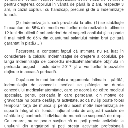
pentru creşterea copilului în vârstă de până la 2 ani, respectiv 3
ani, în cazul copilului cu handicap, precum şi de o indemnizaţie
lunară.
(2) Indemnizaţia lunară prevăzută la alin. (1) se stabileşte
în cuantum de 85% din media veniturilor nete realizate în ultimele
12 luni din ultimii 2 ani anteriori datei naşterii copilului şi nu poate
fi mai mică de 85% din cuantumul salariului minim brut pe ţară
garantat în plată.(…)
Recurenta a contestat faptul că intimata nu i-a luat în
considerare la calculul indemnizaţiei de creştere a copilului, pe
lângă indemnizaţia de concediu medical/maternitate obţinută în
perioada august - octombrie 2017 şi a veniturilor impozabile
obţinute în această perioadă.
După cum în mod temeinic a argumentat intimata – pârâtă,
indemnizaţia de concediu medical se plăteşte pe durata
concediului medical/maternitate, care se acordă de către medicul
specialist, pentru perioada în care persoana, din motive de
graviditate nu poate desfăşura activitate, adică nu îşi poate folosi
temporar forţa de muncă şi pentru acest motiv indemnizaţia se
suportă integral din fondul naţional unic de asigurări sociale de
sănătate şi contractul individual de muncă se suspendă de drept.
Ca urmare, nu se poate susţine că nu poţi presta activitate la
unul/unii din angajatori şi poţi presta activitate profesională