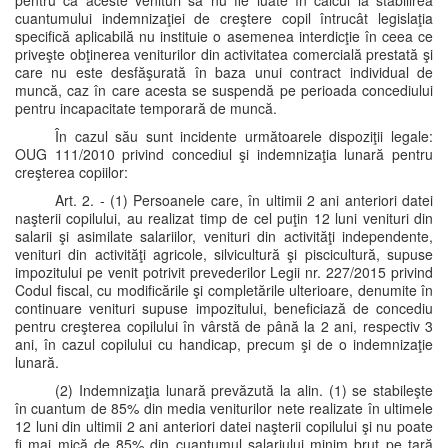
pentru ca aceste venituri să nu fie luate în calcul la stabilirea
cuantumului indemnizaţiei de creştere copil întrucât legislaţia
specifică aplicabilă nu instituie o asemenea interdicţie în ceea ce
priveşte obţinerea veniturilor din activitatea comercială prestată şi
care nu este desfăşurată în baza unui contract individual de
muncă, caz în care acesta se suspendă pe perioada concediului
pentru incapacitate temporară de muncă.
În cazul său sunt incidente următoarele dispoziţii legale:
OUG 111/2010 privind concediul şi indemnizaţia lunară pentru
creşterea copiilor:
Art. 2. - (1) Persoanele care, în ultimii 2 ani anteriori datei
naşterii copilului, au realizat timp de cel puţin 12 luni venituri din
salarii şi asimilate salariilor, venituri din activităţi independente,
venituri din activităţi agricole, silvicultură şi piscicultură, supuse
impozitului pe venit potrivit prevederilor Legii nr. 227/2015 privind
Codul fiscal, cu modificările şi completările ulterioare, denumite în
continuare venituri supuse impozitului, beneficiază de concediu
pentru creşterea copilului în vârstă de până la 2 ani, respectiv 3
ani, în cazul copilului cu handicap, precum şi de o indemnizaţie
lunară.
(2) Indemnizaţia lunară prevăzută la alin. (1) se stabileşte
în cuantum de 85% din media veniturilor nete realizate în ultimele
12 luni din ultimii 2 ani anteriori datei naşterii copilului şi nu poate
fi mai mică de 85% din cuantumul salariului minim brut pe ţară