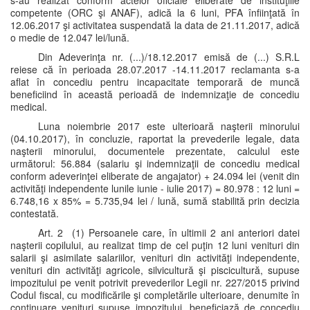
s-au realizat conform actelor oficiale eliberate de instituţiile
competente (ORC şi ANAF), adică la 6 luni, PFA înfiinţată în
12.06.2017 şi activitatea suspendată la data de 21.11.2017, adică
o medie de 12.047 lei/lună.
Din Adeverinţa nr. (...)/18.12.2017 emisă de (...) S.R.L
reiese că în perioada 28.07.2017 -14.11.2017 reclamanta s-a
aflat în concediu pentru incapacitate temporară de muncă
beneficiind în această perioadă de indemnizaţie de concediu
medical.
Luna noiembrie 2017 este ulterioară naşterii minorului
(04.10.2017), în concluzie, raportat la prevederile legale, data
naşterii minorului, documentele prezentate, calculul este
următorul: 56.884 (salariu şi indemnizaţii de concediu medical
conform adeverinţei eliberate de angajator) + 24.094 lei (venit din
activităţi independente lunile iunie - iulie 2017) = 80.978 : 12 luni =
6.748,16 x 85% = 5.735,94 lei / lună, sumă stabilită prin decizia
contestată.
Art. 2 (1) Persoanele care, în ultimii 2 ani anteriori datei
naşterii copilului, au realizat timp de cel puţin 12 luni venituri din
salarii şi asimilate salariilor, venituri din activităţi independente,
venituri din activităţi agricole, silvicultură şi piscicultură, supuse
impozitului pe venit potrivit prevederilor Legii nr. 227/2015 privind
Codul fiscal, cu modificările şi completările ulterioare, denumite în
continuare venituri supuse impozitului, beneficiază de concediu