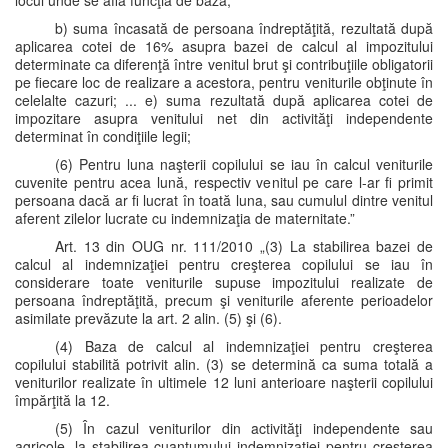
locul unde se află funcţia de bază;
b) suma încasată de persoana îndreptăţită, rezultată după
aplicarea cotei de 16% asupra bazei de calcul al impozitului
determinate ca diferenţă între venitul brut şi contribuţiile obligatorii
pe fiecare loc de realizare a acestora, pentru veniturile obţinute în
celelalte cazuri; ... e) suma rezultată după aplicarea cotei de
impozitare asupra venitului net din activităţi independente
determinat în condiţiile legii;
(6) Pentru luna naşterii copilului se iau în calcul veniturile
cuvenite pentru acea lună, respectiv venitul pe care l-ar fi primit
persoana dacă ar fi lucrat în toată luna, sau cumulul dintre venitul
aferent zilelor lucrate cu indemnizaţia de maternitate.”
Art. 13 din OUG nr. 111/2010 „(3) La stabilirea bazei de
calcul al indemnizaţiei pentru creşterea copilului se iau în
considerare toate veniturile supuse impozitului realizate de
persoana îndreptăţită, precum şi veniturile aferente perioadelor
asimilate prevăzute la art. 2 alin. (5) şi (6).
(4) Baza de calcul al indemnizaţiei pentru creşterea
copilului stabilită potrivit alin. (3) se determină ca suma totală a
veniturilor realizate în ultimele 12 luni anterioare naşterii copilului
împărţită la 12.
(5) În cazul veniturilor din activităţi independente sau
agricole, la stabilirea cuantumului indemnizaţiei pentru creşterea