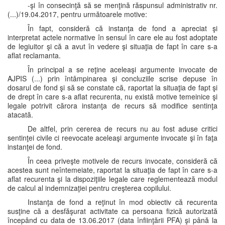
-şi în consecinţă să se menţină răspunsul administrativ nr.
(...)/19.04.2017, pentru următoarele motive:
În fapt, consideră că instanţa de fond a apreciat şi
interpretat actele normative în sensul în care ele au fost adoptate
de legiuitor şi că a avut în vedere şi situaţia de fapt în care s-a
aflat reclamanta.
În principal a se reţine aceleaşi argumente invocate de
AJPIS (...) prin întâmpinarea şi concluziile scrise depuse în
dosarul de fond şi să se constate că, raportat la situaţia de fapt şi
de drept în care s-a aflat recurenta, nu există motive temeinice şi
legale potrivit cărora instanţa de recurs să modifice sentinţa
atacată.
De altfel, prin cererea de recurs nu au fost aduse critici
sentinţei civile ci reevocate aceleaşi argumente invocate şi în faţa
instanţei de fond.
În ceea priveşte motivele de recurs invocate, consideră că
acestea sunt neîntemeiate, raportat la situaţia de fapt în care s-a
aflat recurenta şi la dispoziţiile legale care reglementează modul
de calcul al indemnizaţiei pentru creşterea copilului.
Instanţa de fond a reţinut în mod obiectiv că recurenta
susţine că a desfăşurat activitate ca persoana fizică autorizată
începând cu data de 13.06.2017 (data înfiinţării PFA) şi până la