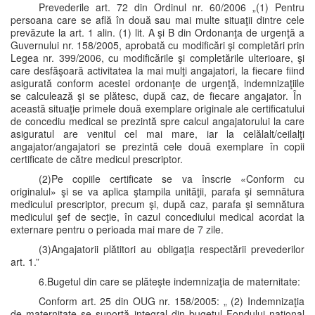
Prevederile art. 72 din Ordinul nr. 60/2006 „(1) Pentru
persoana care se află în două sau mai multe situaţii dintre cele
prevăzute la art. 1 alin. (1) lit. A şi B din Ordonanţa de urgenţă a
Guvernului nr. 158/2005, aprobată cu modificări şi completări prin
Legea nr. 399/2006, cu modificările şi completările ulterioare, şi
care desfăşoară activitatea la mai mulţi angajatori, la fiecare fiind
asigurată conform acestei ordonanţe de urgenţă, indemnizaţiile
se calculează şi se plătesc, după caz, de fiecare angajator. În
această situaţie primele două exemplare originale ale certificatului
de concediu medical se prezintă spre calcul angajatorului la care
asiguratul are venitul cel mai mare, iar la celălalt/ceilalţi
angajator/angajatori se prezintă cele două exemplare în copii
certificate de către medicul prescriptor.
(2)Pe copiile certificate se va înscrie «Conform cu
originalul» şi se va aplica ştampila unităţii, parafa şi semnătura
medicului prescriptor, precum şi, după caz, parafa şi semnătura
medicului şef de secţie, în cazul concediului medical acordat la
externare pentru o perioada mai mare de 7 zile.
(3)Angajatorii plătitori au obligaţia respectării prevederilor
art. 1.”
6.Bugetul din care se plăteşte indemnizaţia de maternitate:
Conform art. 25 din OUG nr. 158/2005: „ (2) Indemnizaţia
de maternitate se suportă integral din bugetul Fondului naţional