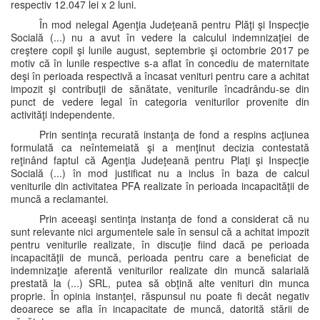
respectiv 12.047 lei x 2 luni.
În mod nelegal Agenţia Judeţeană pentru Plăţi şi Inspecţie
Socială (...) nu a avut în vedere la calculul indemnizaţiei de
creştere copil şi lunile august, septembrie şi octombrie 2017 pe
motiv că în lunile respective s-a aflat în concediu de maternitate
deşi în perioada respectivă a încasat venituri pentru care a achitat
impozit şi contribuţii de sănătate, veniturile încadrându-se din
punct de vedere legal în categoria veniturilor provenite din
activităţi independente.
Prin sentinţa recurată instanţa de fond a respins acţiunea
formulată ca neîntemeiată şi a menţinut decizia contestată
reţinând faptul că Agenţia Judeţeană pentru Plaţi şi Inspecţie
Socială (...) în mod justificat nu a inclus în baza de calcul
veniturile din activitatea PFA realizate în perioada incapacităţii de
muncă a reclamantei.
Prin aceeaşi sentinţa instanţa de fond a considerat că nu
sunt relevante nici argumentele sale în sensul că a achitat impozit
pentru veniturile realizate, în discuţie fiind dacă pe perioada
incapacităţii de muncă, perioada pentru care a beneficiat de
indemnizaţie aferentă veniturilor realizate din muncă salarială
prestată la (...) SRL, putea să obţină alte venituri din munca
proprie. În opinia instanţei, răspunsul nu poate fi decât negativ
deoarece se afla în incapacitate de muncă, datorită stării de