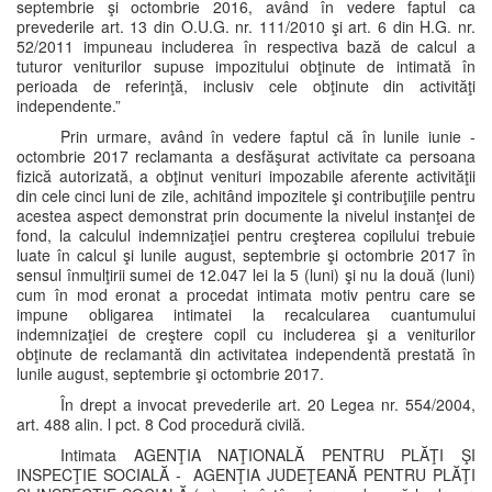
septembrie şi octombrie 2016, având în vedere faptul ca
prevederile art. 13 din O.U.G. nr. 111/2010 şi art. 6 din H.G. nr.
52/2011 impuneau includerea în respectiva bază de calcul a
tuturor veniturilor supuse impozitului obţinute de intimată în
perioada de referinţă, inclusiv cele obţinute din activităţi
independente.”
Prin urmare, având în vedere faptul că în lunile iunie -
octombrie 2017 reclamanta a desfăşurat activitate ca persoana
fizică autorizată, a obţinut venituri impozabile aferente activităţii
din cele cinci luni de zile, achitând impozitele şi contribuţiile pentru
acestea aspect demonstrat prin documente la nivelul instanţei de
fond, la calculul indemnizaţiei pentru creşterea copilului trebuie
luate în calcul şi lunile august, septembrie şi octombrie 2017 în
sensul înmulţirii sumei de 12.047 lei la 5 (luni) şi nu la două (luni)
cum în mod eronat a procedat intimata motiv pentru care se
impune obligarea intimatei la recalcularea cuantumului
indemnizaţiei de creştere copil cu includerea şi a veniturilor
obţinute de reclamantă din activitatea independentă prestată în
lunile august, septembrie şi octombrie 2017.
În drept a invocat prevederile art. 20 Legea nr. 554/2004,
art. 488 alin. l pct. 8 Cod procedură civilă.
Intimata AGENŢIA NAŢIONALĂ PENTRU PLĂŢI ŞI
INSPECŢIE SOCIALĂ - AGENŢIA JUDEŢEANĂ PENTRU PLĂŢI