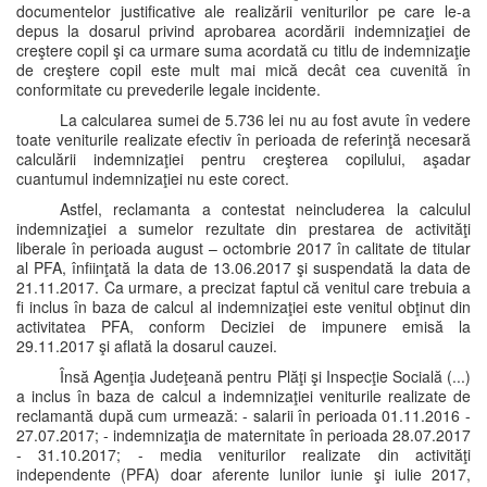
documentelor justificative ale realizării veniturilor pe care le-a
depus la dosarul privind aprobarea acordării indemnizaţiei de
creştere copil şi ca urmare suma acordată cu titlu de indemnizaţie
de creştere copil este mult mai mică decât cea cuvenită în
conformitate cu prevederile legale incidente.
La calcularea sumei de 5.736 lei nu au fost avute în vedere
toate veniturile realizate efectiv în perioada de referinţă necesară
calculării indemnizaţiei pentru creşterea copilului, aşadar
cuantumul indemnizaţiei nu este corect.
Astfel, reclamanta a contestat neincluderea la calculul
indemnizaţiei a sumelor rezultate din prestarea de activităţi
liberale în perioada august – octombrie 2017 în calitate de titular
al PFA, înfiinţată la data de 13.06.2017 şi suspendată la data de
21.11.2017. Ca urmare, a precizat faptul că venitul care trebuia a
fi inclus în baza de calcul al indemnizaţiei este venitul obţinut din
activitatea PFA, conform Deciziei de impunere emisă la
29.11.2017 şi aflată la dosarul cauzei.
Însă Agenţia Judeţeană pentru Plăţi şi Inspecţie Socială (...)
a inclus în baza de calcul a indemnizaţiei veniturile realizate de
reclamantă după cum urmează: - salarii în perioada 01.11.2016 -
27.07.2017; - indemnizaţia de maternitate în perioada 28.07.2017
- 31.10.2017; - media veniturilor realizate din activităţi
independente (PFA) doar aferente lunilor iunie şi iulie 2017,