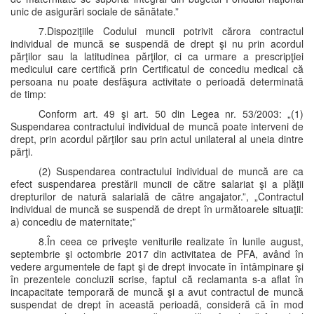
unic de asigurări sociale de sănătate.”
7.Dispoziţiile Codului muncii potrivit cărora contractul
individual de muncă se suspendă de drept şi nu prin acordul
părţilor sau la latitudinea părţilor, ci ca urmare a prescripţiei
medicului care certifică prin Certificatul de concediu medical că
persoana nu poate desfăşura activitate o perioadă determinată
de timp:
Conform art. 49 şi art. 50 din Legea nr. 53/2003: „(1)
Suspendarea contractului individual de muncă poate interveni de
drept, prin acordul părţilor sau prin actul unilateral al uneia dintre
părţi.
(2) Suspendarea contractului individual de muncă are ca
efect suspendarea prestării muncii de către salariat şi a plăţii
drepturilor de natură salarială de către angajator.”, „Contractul
individual de muncă se suspendă de drept în următoarele situaţii:
a) concediu de maternitate;”
8.În ceea ce priveşte veniturile realizate în lunile august,
septembrie şi octombrie 2017 din activitatea de PFA, având în
vedere argumentele de fapt şi de drept invocate în întâmpinare şi
în prezentele concluzii scrise, faptul că reclamanta s-a aflat în
incapacitate temporară de muncă şi a avut contractul de muncă
suspendat de drept în această perioadă, consideră că în mod