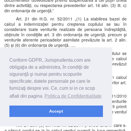
documentelor doveditoare privind suspendarea a cel puţin uneia
dintre activităţi, cu respectarea prevederilor art. 16 alin. (3) lit. c)
din ordonanţa de urgenţă.”
Art. 21 din H.G. nr. 52/2011 „(1) La stabilirea bazei de
calcul a indemnizaţiei pentru creşterea copilului se iau în
considerare toate veniturile realizate de persoana îndreptăţită,
obţinute în condiţiile art. 3 din ordonanţa de urgenţă, precum şi
veniturile aferente perioadelor asimilate prevăzute la art. 2 alin.
(5) şi (6) din ordonanţa de urgenţă. ....
(2) Cuantumul indemnizaţiei pentru creşterea copilului se
calculează prin aplicarea cotei de 85% asupra bazei de calcul
Conform GDPR, Jurisprudenta.com are
stabilite potrivit alin. (1) şi nu poate fi mai mic decât cel prevăzut
obligaţia de a administra, în condiţii de
de art. 2 alin. (2) din ordonanţa de urgenţă.
siguranţă şi numai pentru scopurile
(3) Pentru luna în care s-a născut copilul se ia în calcul
specificate, datele personale pe care le
venitul cuvenit în luna respectivă, cu respectarea prevederilor art.
3 alin. (6) din ordonanţa de urgenţă.”
furnizaţi despre voi. Ce, cum si in ce scop
Referitor la prevederile art. 3 alin 6 din O.U.G. nr. 111/2010
aflati din pagina
Politica de Confidentialitate
„(6) Pentru luna naşterii copilului se iau în calcul veniturile
cuvenite pentru acea lună, respectiv venitul pe care l-ar fi primit
persoana dacă ar fi lucrat în toată luna, sau cumulul dintre venitul
Accept
aferent zilelor lucrate cu indemnizaţia de maternitate.”
Art. 21 alin. (3) din H.G. nr. 52/2011 „Pentru luna în care s-
a născut copilul se ia în calcul venitul cuvenit în luna respectivă,