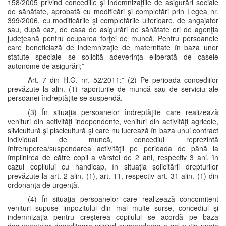
158/2005 privind concediile şi indemnizaţiile de asigurări sociale
de sănătate, aprobată cu modificări şi completări prin Legea nr.
399/2006, cu modificările şi completările ulterioare, de angajator
sau, după caz, de casa de asigurări de sănătate ori de agenţia
judeţeană pentru ocuparea forţei de muncă. Pentru persoanele
care beneficiază de indemnizaţie de maternitate în baza unor
statute speciale se solicită adeverinţa eliberată de casele
autonome de asigurări;”
Art. 7 din H.G. nr. 52/2011:” (2) Pe perioada concediilor
prevăzute la alin. (1) raporturile de muncă sau de serviciu ale
persoanei îndreptăţite se suspendă.
(3) În situaţia persoanelor îndreptăţite care realizează
venituri din activităţi independente, venituri din activităţi agricole,
silvicultură şi piscicultură şi care nu lucrează în baza unui contract
individual de muncă, concediul reprezintă
întreruperea/suspendarea activităţii pe perioada de până la
împlinirea de către copil a vârstei de 2 ani, respectiv 3 ani, în
cazul copilului cu handicap, în situaţia solicitării drepturilor
prevăzute la art. 2 alin. (1), art. 11, respectiv art. 31 alin. (1) din
ordonanţa de urgenţă.
(4) În situaţia persoanelor care realizează concomitent
venituri supuse impozitului din mai multe surse, concediul şi
indemnizaţia pentru creşterea copilului se acordă pe baza