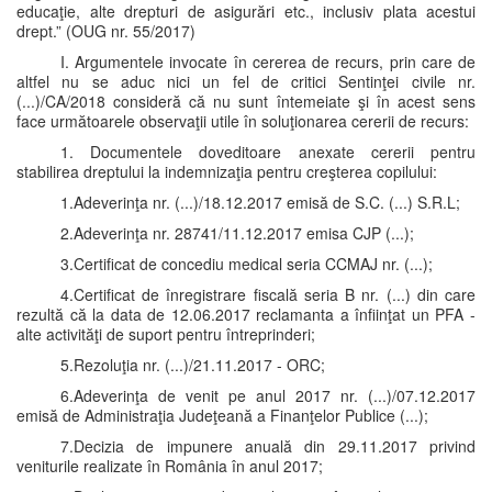
educaţie, alte drepturi de asigurări etc., inclusiv plata acestui
drept.” (OUG nr. 55/2017)
I. Argumentele invocate în cererea de recurs, prin care de
altfel nu se aduc nici un fel de critici Sentinţei civile nr.
(...)/CA/2018 consideră că nu sunt întemeiate şi în acest sens
face următoarele observaţii utile în soluţionarea cererii de recurs:
1. Documentele doveditoare anexate cererii pentru
stabilirea dreptului la indemnizaţia pentru creşterea copilului:
1.Adeverinţa nr. (...)/18.12.2017 emisă de S.C. (...) S.R.L;
2.Adeverinţa nr. 28741/11.12.2017 emisa CJP (...);
3.Certificat de concediu medical seria CCMAJ nr. (...);
4.Certificat de înregistrare fiscală seria B nr. (...) din care
rezultă că la data de 12.06.2017 reclamanta a înfiinţat un PFA -
alte activităţi de suport pentru întreprinderi;
5.Rezoluţia nr. (...)/21.11.2017 - ORC;
6.Adeverinţa de venit pe anul 2017 nr. (...)/07.12.2017
emisă de Administraţia Judeţeană a Finanţelor Publice (...);
7.Decizia de impunere anuală din 29.11.2017 privind
veniturile realizate în România în anul 2017;