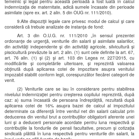
temeinic şi legal pentru această perioadă a fost luată în calcul
indemnizaţia de maternitate, adică sumele încasate din perioade
asimilate (spre ex. art. 2 alin. 5 din OUG nr. 111/2010).
9.Alte dispoziţii legale care privesc modul de calcul şi care
consideră că trebuie analizate de instanţa de fond:
Art. 3 din O.U.G. nr. 111/2010 „în sensul prezentei
ordonanţe de urgenţă, veniturile din salarii şi asimilate salariilor,
din activităţi independente şi din activităţi agricole, silvicultură şi
piscicultură prevăzute la art. 2 alin. (1) sunt cele definite la art. 67,
art. 76 alin. (1) şi (2) şi art. 103 din Legea nr. 227/2015, cu
modificările şi completările ulterioare, şi reprezintă valoarea
obţinută după aplicarea cotei de impozitare asupra venitului
impozabil stabilit conform legii, corespunzător fiecărei categorii de
venit.
(2) Veniturile care se iau în considerare pentru stabilirea
nivelului indemnizaţiei pentru creşterea copilului reprezintă, după
caz: a) suma încasată de persoana îndreptăţită, rezultată după
aplicarea cotei de 16% asupra bazei de calcul al impozitului
determinate ca diferenţă între venitul net din salarii calculat prin
deducerea din venitul brut a contribuţiilor obligatorii aferente unei
luni şi a deducerii personale acordate pentru luna respectivă şi
contribuţiile la fondurile de pensii facultative, precum şi cotizaţia
sindicală plătită în luna respectivă pentru veniturile din salarii, la