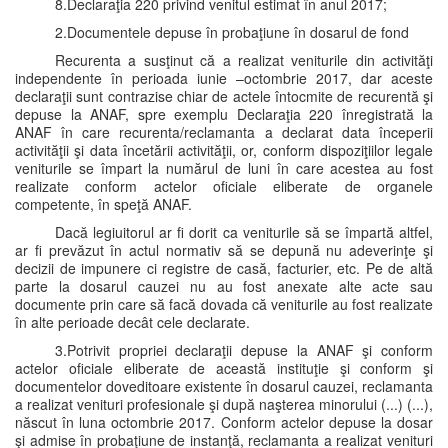
8.Declaraţia 220 privind venitul estimat în anul 2017;
2.Documentele depuse în probaţiune în dosarul de fond
Recurenta a susţinut că a realizat veniturile din activităţi
independente în perioada iunie –octombrie 2017, dar aceste
declaraţii sunt contrazise chiar de actele întocmite de recurentă şi
depuse la ANAF, spre exemplu Declaraţia 220 înregistrată la
ANAF în care recurenta/reclamanta a declarat data începerii
activităţii şi data încetării activităţii, or, conform dispoziţiilor legale
veniturile se împart la numărul de luni în care acestea au fost
realizate conform actelor oficiale eliberate de organele
competente, în speţă ANAF.
Dacă legiuitorul ar fi dorit ca veniturile să se împartă altfel,
ar fi prevăzut în actul normativ să se depună nu adeverinţe şi
decizii de impunere ci registre de casă, facturier, etc. Pe de altă
parte la dosarul cauzei nu au fost anexate alte acte sau
documente prin care să facă dovada că veniturile au fost realizate
în alte perioade decât cele declarate.
3.Potrivit propriei declaraţii depuse la ANAF şi conform
actelor oficiale eliberate de această instituţie şi conform şi
documentelor doveditoare existente în dosarul cauzei, reclamanta
a realizat venituri profesionale şi după naşterea minorului (...) (...),
născut în luna octombrie 2017. Conform actelor depuse la dosar
şi admise în probaţiune de instanţă, reclamanta a realizat venituri