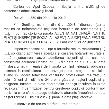
Curtea de Apel Oradea – Secţia a II-a civilă şi de
contencios administrativ şi fiscal
Decizia nr. 350 din 22 aprilie 2019
Prin Sentinţa nr. (...) din 01.11.2018 Tribunalul (...) a
respins ca neîntemeiată acţiunea formulată de reclamanta (...)
(...), în contradictoriu cu pârâta AGENŢIA NAŢIONALĂ PENTRU
PLĂŢI ŞI INSPECŢIE SOCIALĂ - AGENŢIA JUDEŢEANĂ PENTRU
PLĂŢI ŞI INSPECŢIE SOCIALĂ (...). Fără cheltuieli de judecată.
Împotriva acestei sentinţe a formulat recurs reclamanta (...)
(...), solicitând admiterea acestuia şi casarea hotărârii recurate şi
după rejudecarea cauzei admiterea acţiunii şi pe cale de
consecinţă anularea Deciziei nr. (...) din data de 19.01.2018 dată
în dosarul nr. (...) emisă de intimată ca fiind nelegală; obligarea
intimatei la recalcularea indemnizaţiei pentru creşterea copilului,
având în vedere totalitatea veniturilor profesionale realizate, în
cele 12 luni din ultimele 24 premergătoare naşterii copilului şi
obligarea intimatei la plata diferenţelor băneşti rezultate în urma
recalculării indemnizaţiei pentru creşterea copilului conform noii
decizii la care să se adauge dobânzile aferente începând cu data
naşterii dreptului 05.10.2017 şi până la data plăţii efective.
În motivele de recurs a arătat următoarele :