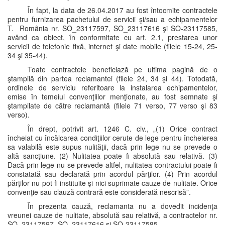
În fapt, la data de 26.04.2017 au fost întocmite contractele
pentru furnizarea pachetului de servicii şi/sau a echipamentelor
T. România nr. SO_23117597, SO_23117616 şi SO-23117585,
având ca obiect, în conformitate cu art. 2.1, prestarea unor
servicii de telefonie fixă, internet şi date mobile (filele 15-24, 25-
34 şi 35-44).
Toate contractele beneficiază pe ultima pagină de o
ştampilă din partea reclamantei (filele 24, 34 şi 44). Totodată,
ordinele de serviciu referitoare la instalarea echipamentelor,
emise în temeiul convenţiilor menţionate, au fost semnate şi
ştampilate de către reclamantă (filele 71 verso, 77 verso şi 83
verso).
În drept, potrivit art. 1246 C. civ., „(1) Orice contract
încheiat cu încălcarea condiţiilor cerute de lege pentru încheierea
sa valabilă este supus nulităţii, dacă prin lege nu se prevede o
altă sancţiune. (2) Nulitatea poate fi absolută sau relativă. (3)
Dacă prin lege nu se prevede altfel, nulitatea contractului poate fi
constatată sau declarată prin acordul părţilor. (4) Prin acordul
părţilor nu pot fi instituite şi nici suprimate cauze de nulitate. Orice
convenţie sau clauză contrară este considerată nescrisă”.
În prezenta cauză, reclamanta nu a dovedit incidenţa
vreunei cauze de nulitate, absolută sau relativă, a contractelor nr.
SO_23117597, SO_23117616 şi SO-23117585.