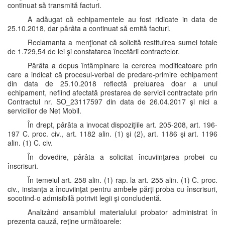
continuat să transmită facturi.
A adăugat că echipamentele au fost ridicate in data de
25.10.2018, dar pârâta a continuat să emită facturi.
Reclamanta a menţionat că solicită restituirea sumei totale
de 1.729,54 de lei şi constatarea încetării contractelor.
Pârâta a depus întâmpinare la cererea modificatoare prin
care a indicat că procesul-verbal de predare-primire echipament
din data de 25.10.2018 reflectă preluarea doar a unui
echipament, nefiind afectată prestarea de servicii contractate prin
Contractul nr. SO_23117597 din data de 26.04.2017 şi nici a
serviciilor de Net Mobil.
În drept, pârâta a invocat dispoziţiile art. 205-208, art. 196-
197 C. proc. civ., art. 1182 alin. (1) şi (2), art. 1186 şi art. 1196
alin. (1) C. civ.
În dovedire, pârâta a solicitat încuviinţarea probei cu
înscrisuri.
În temeiul art. 258 alin. (1) rap. la art. 255 alin. (1) C. proc.
civ., instanţa a încuviinţat pentru ambele părţi proba cu înscrisuri,
socotind-o admisibilă potrivit legii şi concludentă.
Analizând ansamblul materialului probator administrat în
prezenta cauză, reţine următoarele: