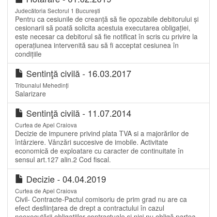
Judecătoria Sectorul 1 București
Pentru ca cesiunile de creanță să fie opozabile debitorului și
cesionarii să poată solicita acestuia executarea obligației,
este necesar ca debitorul să fie notificat în scris cu privire la
operațiunea intervenită sau să fi acceptat cesiunea în
condițiile
Sentinţă civilă - 16.03.2017
Tribunalul Mehedinți
Salarizare
Sentinţă civilă - 11.07.2014
Curtea de Apel Craiova
Decizie de impunere privind plata TVA si a majorărilor de
întârziere. Vânzări succesive de imobile. Activitate
economică de exploatare cu caracter de continuitate în
sensul art.127 alin.2 Cod fiscal.
Decizie - 04.04.2019
Curtea de Apel Craiova
Civil- Contracte-Pactul comisoriu de prim grad nu are ca
efect desfiinţarea de drept a contractului în cazul
neexecutării obligaţiilor contractuale şi nici nu obligă partea