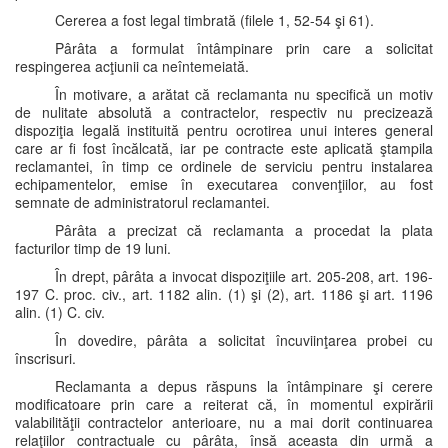
Cererea a fost legal timbrată (filele 1, 52-54 şi 61).
Pârâta a formulat întâmpinare prin care a solicitat
respingerea acţiunii ca neîntemeiată.
În motivare, a arătat că reclamanta nu specifică un motiv
de nulitate absolută a contractelor, respectiv nu precizează
dispoziţia legală instituită pentru ocrotirea unui interes general
care ar fi fost încălcată, iar pe contracte este aplicată ştampila
reclamantei, în timp ce ordinele de serviciu pentru instalarea
echipamentelor, emise în executarea convenţiilor, au fost
semnate de administratorul reclamantei.
Pârâta a precizat că reclamanta a procedat la plata
facturilor timp de 19 luni.
În drept, pârâta a invocat dispoziţiile art. 205-208, art. 196-
197 C. proc. civ., art. 1182 alin. (1) şi (2), art. 1186 şi art. 1196
alin. (1) C. civ.
În dovedire, pârâta a solicitat încuviinţarea probei cu
înscrisuri.
Reclamanta a depus răspuns la întâmpinare şi cerere
modificatoare prin care a reiterat că, în momentul expirării
valabilităţii contractelor anterioare, nu a mai dorit continuarea
relaţiilor contractuale cu pârâta, însă aceasta din urmă a