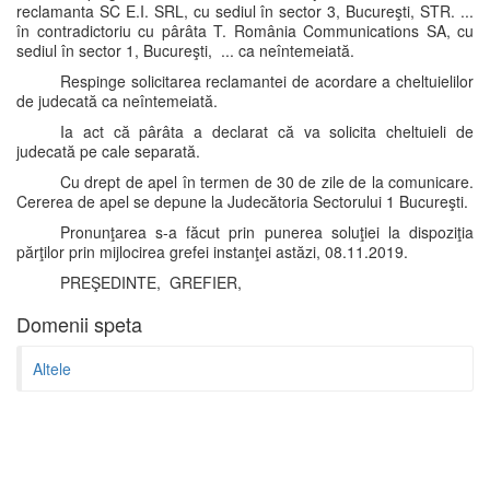
reclamanta SC E.I. SRL, cu sediul în sector 3, Bucureşti, STR. ...
în contradictoriu cu pârâta T. România Communications SA, cu
sediul în sector 1, Bucureşti, ... ca neîntemeiată.
Respinge solicitarea reclamantei de acordare a cheltuielilor
de judecată ca neîntemeiată.
Ia act că pârâta a declarat că va solicita cheltuieli de
judecată pe cale separată.
Cu drept de apel în termen de 30 de zile de la comunicare.
Cererea de apel se depune la Judecătoria Sectorului 1 Bucureşti.
Pronunţarea s-a făcut prin punerea soluţiei la dispoziţia
părţilor prin mijlocirea grefei instanţei astăzi, 08.11.2019.
PREŞEDINTE, GREFIER,
Domenii speta
Altele