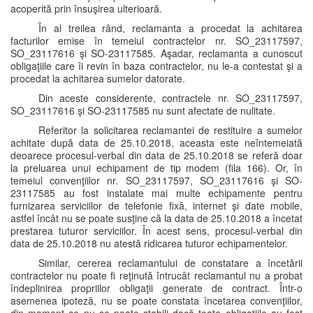
acoperită prin însuşirea ulterioară.
În al treilea rând, reclamanta a procedat la achitarea
facturilor emise în temeiul contractelor nr. SO_23117597,
SO_23117616 şi SO-23117585. Aşadar, reclamanta a cunoscut
obligaţiile care îi revin în baza contractelor, nu le-a contestat şi a
procedat la achitarea sumelor datorate.
Din aceste considerente, contractele nr. SO_23117597,
SO_23117616 şi SO-23117585 nu sunt afectate de nulitate.
Referitor la solicitarea reclamantei de restituire a sumelor
achitate după data de 25.10.2018, aceasta este neîntemeiată
deoarece procesul-verbal din data de 25.10.2018 se referă doar
la preluarea unui echipament de tip modem (fila 166). Or, în
temeiul convenţiilor nr. SO_23117597, SO_23117616 şi SO-
23117585 au fost instalate mai multe echipamente pentru
furnizarea serviciilor de telefonie fixă, internet şi date mobile,
astfel încât nu se poate susţine că la data de 25.10.2018 a încetat
prestarea tuturor serviciilor. În acest sens, procesul-verbal din
data de 25.10.2018 nu atestă ridicarea tuturor echipamentelor.
Similar, cererea reclamantului de constatare a încetării
contractelor nu poate fi reţinută întrucât reclamantul nu a probat
îndeplinirea propriilor obligaţii generate de contract. Într-o
asemenea ipoteză, nu se poate constata încetarea convenţiilor,