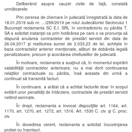
Deliberând asupra cauzei civile de faţă, constată
următoarele:
Prin cererea de chemare în judecată înregistrată la data de
18.01.2019 sub nr. .../299/2019 pe rolul Judecătoriei Sectorului 1
Bucureşti reclamanta SC E.I. SRL în contradictoriu cu pârâta T.
SA a solicitat instanţei ca prin hotărârea pe care o va pronunţa să
dispună anularea contractelor de prestări servicii din data de
26.04.2017 şi restituirea sumei de 2.033,23 de lei, achitate în
baza contractelor anterior menţionate, alături de dobânda legală
penalizatoare, precum şi acordarea cheltuielilor de judecată.
În motivare, reclamanta a susţinut că, în momentul expirării
valabilităţii contractelor anterioare, nu a mai dorit continuarea
relaţiilor contractuale cu pârâta, însă aceasta din urmă a
continuat să transmită facturi.
În continuare, a arătat că a achitat facturile doar în scopul
evitării unor penalităţi de întârziere, contractele de prestări servicii
nefiind semnate.
În drept, reclamanta a invocat dispoziţiile art. 1164, art.
1170, art. 1270, art. 1272, art. 1516. Art. 1530 C. civ. şi C. proc.
civ.
În dovedirea cererii, reclamanta a solicitat încuviinţarea
probei cu înscrisuri.