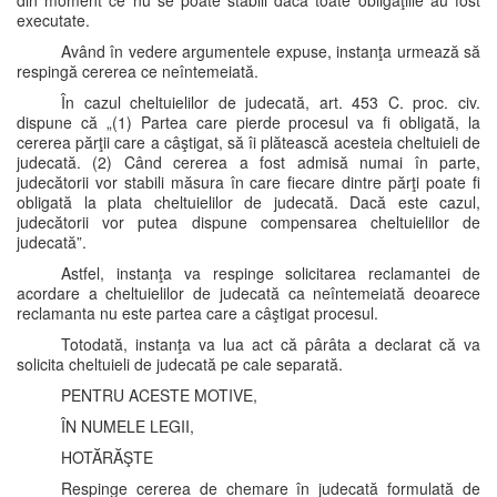
din moment ce nu se poate stabili dacă toate obligaţiile au fost
executate.
Având în vedere argumentele expuse, instanţa urmează să
respingă cererea ce neîntemeiată.
În cazul cheltuielilor de judecată, art. 453 C. proc. civ.
dispune că „(1) Partea care pierde procesul va fi obligată, la
cererea părţii care a câştigat, să îi plătească acesteia cheltuieli de
judecată. (2) Când cererea a fost admisă numai în parte,
judecătorii vor stabili măsura în care fiecare dintre părţi poate fi
obligată la plata cheltuielilor de judecată. Dacă este cazul,
judecătorii vor putea dispune compensarea cheltuielilor de
judecată”.
Astfel, instanţa va respinge solicitarea reclamantei de
acordare a cheltuielilor de judecată ca neîntemeiată deoarece
reclamanta nu este partea care a câştigat procesul.
Totodată, instanţa va lua act că pârâta a declarat că va
solicita cheltuieli de judecată pe cale separată.
PENTRU ACESTE MOTIVE,
ÎN NUMELE LEGII,
HOTĂRĂŞTE
Respinge cererea de chemare în judecată formulată de