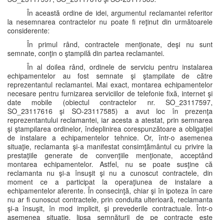
În această ordine de idei, argumentul reclamantei referitor
la nesemnarea contractelor nu poate fi reţinut din următoarele
considerente:
În primul rând, contractele menţionate, deşi nu sunt
semnate, conţin o ştampilă din partea reclamantei.
În al doilea rând, ordinele de serviciu pentru instalarea
echipamentelor au fost semnate şi ştampilate de către
reprezentantul reclamantei. Mai exact, montarea echipamentelor
necesare pentru furnizarea serviciilor de telefonie fixă, internet şi
date mobile (obiectul contractelor nr. SO_23117597,
SO_23117616 şi SO-23117585) a avut loc în prezenţa
reprezentantului reclamantei, iar acesta a atestat, prin semnarea
şi ştampilarea ordinelor, îndeplinirea corespunzătoare a obligaţiei
de instalare a echipamentelor tehnice. Or, într-o asemenea
situaţie, reclamanta şi-a manifestat consimţământul cu privire la
prestaţiile generate de convenţiile menţionate, acceptând
montarea echipamentelor. Astfel, nu se poate susţine că
reclamanta nu şi-a însuşit şi nu a cunoscut contractele, din
moment ce a participat la operaţiunea de instalare a
echipamentelor aferente. În consecinţă, chiar şi în ipoteza în care
nu ar fi cunoscut contractele, prin conduita ulterioară, reclamanta
şi-a însuşit, în mod implicit, şi prevederile contractuale. Într-o
asemenea situaţie, lipsa semnăturii de pe contracte este