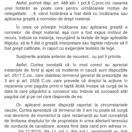
Astfel, potrivit disp. art. 488 alin 1 pct.8 C.proc.civ. casarea
unei hotărâri se poate cere pentru următoarele motive de
nelegalitate: …8. când hotărârea a fost dată cu încălcarea sau
aplicarea greşită a normelor de drept material.
În ceea ce priveşte încălcarea sau aplicarea greşită a
normelor de drept material, aşa cum a fost expus motivul de
recurs, trebuie ca instanţa, recurgând la textele de lege aplicabile
litigiului, să le fi dat o greşită interpretare sau faptele reţinute să fi
fost greşit calificate, în raport cu exigenţele textelor de lege.
Susţinerile aratate anterior de recurent, nu pot fi primite.
Astfel, Curtea constată că în mod corect au apreciat
instanţele de fond şi apel că incidente in cauză sunt dispoziţiile
art. 2517 C.civ., care stabilesc termenul general de prescripție de
3 ani și art. 2528 C.civ. care prevede că dreptul la acțiune în
repararea unei pagube printr-o faptă ilicită începe să curgă de la
data la care păgubitul a cunoscut sau trebuia să cunoască atât
paguba cat şi pe cel care răspunde de ea.
Or, aplicand aceste dispoziţii raportat la circumstantele
cauzei, Curtea apreciază că termenul de 3 ani nu poate să curgă
mai devreme de momentul la care reclamanţii au luat cunoştinţă
de limitarea dreptului lor de proprietate in urma afectarii terenului
de conducta de canalizare, acesta fiind data cand prin adresa nr.
………./04.12.2013( fila 11 vol 1 dos jud.), reclamanţii au fost