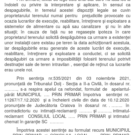
îndoieli cu privire la interpretare şi aplicare, în sensul ca
despagubirile, in temeiul acestei dispoziţii legale se cuvin
proprietarului terenului numai pentru prejudiciile provocate cu
ocazia lucrarilor de execuţie, reabilitare, întreţinere şi exploatare a
sistemelor de alimentare cu apă sau canalizare şi nu în alte
situaţii; în cauza de faţă nu se regaseşte ipoteza în care
proprietarul terenului solicită despăgubirea ca urmare a existenţei
unor instalaţii care existau pe teren la data achiziţionarii acestuia,
iar despăgubirile erau generate de aceste lucrări de execuţie,
reabilitare, întreţinere şi exploatare a conductei, ci se solicită
despăgubiri ca urmare a imposibilităţii folosirii terenului potrivit
destinaţiei sale de teren intravilan , esenţial de reţinut ca lucrarile
erau unele noi.
Prin sentinţa nr.535/2021 din 03 noiembrie 2021,
pronunţată de Tribunalul Dolj - Secţia a II-a Civilă, în dosarul nr.
………, s-a respins apelul ca nefondat, formulat de apelantul-
pârât MUNICIPIUL …. PRIN PRIMAR împotriva sentinţei nr.
11267/17.12.2020 şi a încheierii civile din data de 10.12.2020
pronunţate de Judecătoria Craiova în dosarul nr. . …….. în
contradictoriu cu intimaţii-reclamanţi ……… şi ………, intimatul-
reclamant CONSILIUL LOCAL ….. PRIN PRIMAR şi intimatul
chemat în garanţie SC ……….
Împotriva acestei sentinţe au formulat recurs MUNICIPIUL