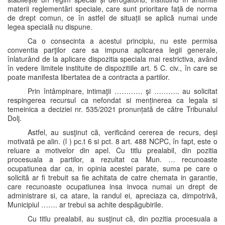
materii reglementări speciale, care sunt prioritare față de norma
de drept comun, ce în astfel de situații se aplică numai unde
legea specială nu dispune.
Ca o consecinta a acestui principiu, nu este permisa
conventia parţilor care sa impuna aplicarea legii generale,
înlaturând de la aplicare dispozitia speciala mai restrictiva, având
în vedere limitele instituite de dispozitiile art. 5 C. civ., în care se
poate manifesta libertatea de a contracta a partilor.
Prin întâmpinare, intimaţii ………… şi ……….. au solicitat
respingerea recursul ca nefondat si menținerea ca legala si
temeinica a deciziei nr. 535/2021 pronunțată de către Tribunalul
Dolj.
Astfel, au susţinut că, verificând cererea de recurs, deși
motivată pe alin. (l ) pc.t 6 si pct. 8 art. 488 NCPC, în fapt, este o
reluare a motivelor din apel. Cu titlu prealabil, din pozitia
procesuala a partilor, a rezultat ca Mun. … recunoaste
ocupatiunea dar ca, in opinia acestei parate, suma pe care o
solicită ar fi trebuit sa fie achitata de catre chemata in garantie,
care recunoaste ocupatiunea insa invoca numai un drept de
administrare si, ca atare, la randul ei, apreciaza ca, dimpotrivă,
Municipiul ……. ar trebui sa achite despăgubirile.
Cu titlu prealabil, au susţinut că, din pozitia procesuala a