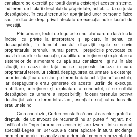
canalizare se exercită pe toată durata existenţei acestor sisteme,
indiferent de titularii dreptului de proprietate, astfel:.... b) cu justă
despăgubire, în cazul terenurilor aparţinând unor persoane fizice
sau juridice de drept privat afectate de execuţia noilor lucrări de
investiţii.
Prin urmare, textul de lege este unul clar care nu lasă loc la
îndoieli cu privire la interpretare şi aplicare, în sensul ca
despagubirile, in temeiul acestei dispoziţii legale se cuvin
proprietarului terenului numai pentru prejudiciile provocate cu
ocazia lucrarilor de execuţie, reabilitare, întreţinere şi exploatare a
sistemelor de alimentare cu apă sau canalizare şi nu în alte
situaţii; în cauza de faţă nu se regaseşte ipoteza în care
proprietarul terenului solicită despăgubirea ca urmare a existenţei
unor instalaţii care existau pe teren la data achiziţionarii acestuia,
iar despăgubirile erau generate de aceste lucrări de execuţie,
reabilitare, întreţinere şi exploatare a conductei, ci se solicită
despăgubiri ca urmare a imposibilităţii folosirii terenului potrivit
destinaţiei sale de teren intravilan , esenţial de reţinut ca lucrarile
erau unele noi.
Ca o concluzie, Curtea constată că acest caracter gratuit al
dreptului de uz invocat de recurentă nu ar putea fi reţinut, nici
justificat de împrejurarea ca acesta îşi are izvorul într-o normă
specială-Legea nr. 241/2006-a carei aplicare înlătura incidenţa
normei generale, respectiv cea a dreptului comun reprezentat de