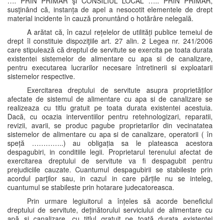
…. PRIN PRIMAR şi CONSILIUL LOCAL ….. PRIN PRIMAR,
susţinând că, instanța de apel a nesocotit elementele de drept
material incidente în cauză pronuntând o hotărâre nelegală.
A arătat că, în cazul rețelelor de utilități publice temeiul de
drept îl constituie dispoziţiile art. 27 alin. 2 Legea nr. 241/2006
care stipulează că dreptul de servitute se exercita pe toata durata
existentei sistemelor de alimentare cu apa si de canalizare,
pentru executarea lucrarilor necesare întretinerii si exploatarii
sistemelor respective.
Exercitarea dreptului de servitute asupra proprietăților
afectate de sistemul de alimentare cu apa si de canalizare se
realizeaza cu titlu gratuit pe toata durata existentei acestuia.
Dacă, cu ocazia interventiilor pentru retehnologizari, reparatii,
revizii, avarii, se produc pagube proprietarilor din vecinatatea
sistemelor de alimentare cu apa si de canalizare, operatorii ( în
speță …………..) au obligația sa le plateasca acestora
despagubiri, in conditiile legii. Proprietarul terenului afectat de
exercitarea dreptului de servitute va fi despagubit pentru
prejudiciile cauzate. Cuantumul despagubirii se stabileste prin
acordul parţilor sau, in cazul in care părțile nu se inteleg,
cuantumul se stabileste prin hotarare judecatoreasca.
Prin urmare legiuitorul a înțeles să acorde beneficiul
dreptului de servitute, deținătorului serviciului de alimentare cu
apă și canalizare. cu titlul gratuit pe toată durata existenței