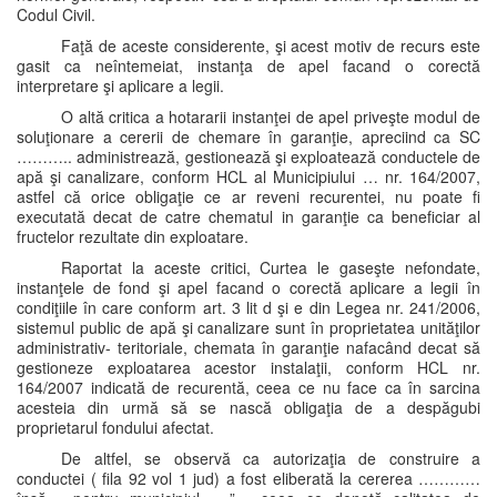
Codul Civil.
Faţă de aceste considerente, şi acest motiv de recurs este
gasit ca neîntemeiat, instanţa de apel facand o corectă
interpretare şi aplicare a legii.
O altă critica a hotararii instanţei de apel priveşte modul de
soluţionare a cererii de chemare în garanţie, apreciind ca SC
……….. administrează, gestionează şi exploatează conductele de
apă şi canalizare, conform HCL al Municipiului … nr. 164/2007,
astfel că orice obligaţie ce ar reveni recurentei, nu poate fi
executată decat de catre chematul in garanţie ca beneficiar al
fructelor rezultate din exploatare.
Raportat la aceste critici, Curtea le gaseşte nefondate,
instanţele de fond şi apel facand o corectă aplicare a legii în
condiţiile în care conform art. 3 lit d şi e din Legea nr. 241/2006,
sistemul public de apă şi canalizare sunt în proprietatea unităţilor
administrativ- teritoriale, chemata în garanţie nafacând decat să
gestioneze exploatarea acestor instalaţii, conform HCL nr.
164/2007 indicată de recurentă, ceea ce nu face ca în sarcina
acesteia din urmă să se nască obligaţia de a despăgubi
proprietarul fondului afectat.
De altfel, se observă ca autorizaţia de construire a
conductei ( fila 92 vol 1 jud) a fost eliberată la cererea …………