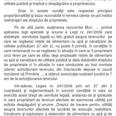
utilitate publică şi implică o despăgubire a proprietarului.
Doar în aceste condiţii este respectat principiul
proporţionalităţii şi baza rezonabilă în temeiul căreia se pot institui
restrângeri ale dreptului de proprietate.
Pe de altă parte, susţinerea recurentei Mun. … privind
aplicarea legii speciale şi anume a Legii nr. 241/2006 care
stabileşte servitutea legală cu titlu gratuit asupra terenurilor pe
care se regăsesc rețele de alimentare cu apă și canalizare de
utilitate publică(art. 27 alin 2), nu poate fi primită, în condiţiile in
care reclamanții nu se regăsesc în situația în care ar fi proprietarii
unui teren pe care se aflau deja amplasate rețele de alimentare
cu apă și canalizare de utilitate publică la data dobândirii dreptului
de proprietate ci în situația în care conductele au fost montate
ulterior achiziţionarii terenului, din înscrisurile depuse in cauză
rezultand că Primăria … a obţinut autorizaţia realizarii lucrării la 7
ani de la achiziţionarea terenului.
Intr-adevar, Legea nr. 241/2006 prin art. 27 alin 2
nuanţează şi reglementează în concret condiţiile in care se
exercită acest drept de servitute legală, aratandu-se şi ipotezele
in care proprietarii de terenuri afectate de asemenea utilităţi pot
solicita despăgubiri şi anume „Dreptul de trecere pentru utilităţi
asupra terenurilor afectate de lucrările de execuţie, reabilitare,
întreţinere şi exploatare a sistemelor de alimentare cu apă şi de