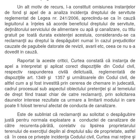
Un alt motiv de recurs, l-a constituit omisiunea instanţelor
de fond şi apel de a analiza incidenţa dreptului de servitute
reglementat de Legea nr. 241/2006, apreciindu-se ca în cauză
legiuitorul a înţeles să acorde beneficiul dreptului de servitute,
deţinătorului serviciului de alimentare cu apă şi canalizare, cu titlu
gratuit pe toată durata existenţei acestuia, considerandu-se ca
reclamanţii au dreptul la despăgubiri numai în cazul prejudiciilor
cauzate de pagubele datorate de revizii, avarii etc, ceea ce nu s-a
dovedit in cauză.
Raportat la aceste critici, Curtea constată că instanţa de
apel a interpretat şi aplicat corect dispoziţiile din Codul civil,
respectiv raspunderea civilă delictuală, reglementată de
dispoziţiile art. 1349 şi 1357 şi următoarele din Codul civil, de
altfel cum a şi fost investită prin cererea de chemare in judecată,
cadrul procesual sub aspectul obiectului pretenţiei şi al temeiului
de drept fiind trasat chiar de catre reclamanţi, prin solicitarea
daunelor interese rezultate ca urmare a limitarii modului in care
poate fi folosit terenul afectat de conducta de canalizare.
Este de subliniat că reclamanţii au solicitat o despăgubire
justă pentru normala exploatare a conductei de canalizare de
către recurenta-pârâtă, corelativ cu lipsirea proprietarului
terenului de exerciţiul deplin al dreptului său de proprietate, astfel
că în ceea ce priveşte incidenţa Codului civil, Curtea mai reţine şi