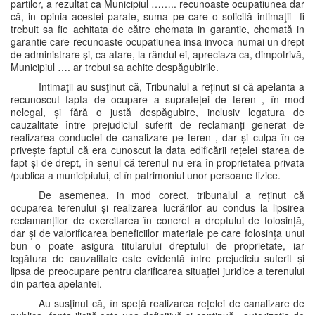
partilor, a rezultat ca Municipiul …….. recunoaste ocupatiunea dar
că, in opinia acestei parate, suma pe care o solicită intimaţii fi
trebuit sa fie achitata de către chemata in garantie, chemată in
garantie care recunoaste ocupatiunea insa invoca numai un drept
de administrare şi, ca atare, la rândul ei, apreciaza ca, dimpotrivă,
Municipiul …. ar trebui sa achite despăgubirile.
Intimaţii au susţinut că, Tribunalul a reținut si că apelanta a
recunoscut fapta de ocupare a suprafeței de teren , în mod
nelegal, și fără o justă despăgubire, inclusiv legatura de
cauzalitate între prejudiciul suferit de reclamanți generat de
realizarea conductei de canalizare pe teren , dar și culpa în ce
privește faptul că era cunoscut la data edificării rețelei starea de
fapt și de drept, în senul că terenul nu era în proprietatea privata
/publica a municipiului, ci în patrimoniul unor persoane fizice.
De asemenea, in mod corect, tribunalul a reținut că
ocuparea terenului și realizarea lucrărilor au condus la lipsirea
reclamanților de exercitarea în concret a dreptului de folosință,
dar și de valorificarea beneficiilor materiale pe care folosința unui
bun o poate asigura titularului dreptului de proprietate, iar
legătura de cauzalitate este evidentă între prejudiciu suferit și
lipsa de preocupare pentru clarificarea situației juridice a terenului
din partea apelantei.
Au susţinut că, în speță realizarea rețelei de canalizare de