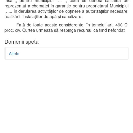
însă „ pentru municipiul ….” , ceea ce denotă calitatea de
reprezentat a chematei in garanţie pentru proprietarul Municipiul
….., în derularea activităţilor de obţinere a autorizaţiilor necesare
realizării instalaţiilor de apă şi canalizare.
Faţă de toate aceste considerente, în temeiul art. 496 C.
proc. civ. Curtea urmează să respinga recursul ca fiind nefondat
Domenii speta
Altele