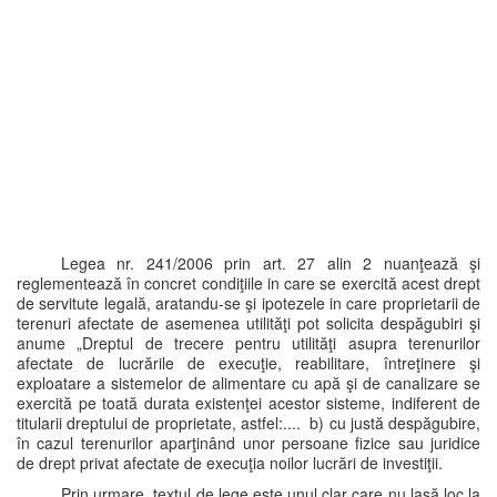
Legea nr. 241/2006 prin art. 27 alin 2 nuanţează şi
reglementează în concret condiţiile in care se exercită acest drept
de servitute legală, aratandu-se şi ipotezele in care proprietarii de
terenuri afectate de asemenea utilităţi pot solicita despăgubiri şi
anume „Dreptul de trecere pentru utilităţi asupra terenurilor
afectate de lucrările de execuţie, reabilitare, întreţinere şi
exploatare a sistemelor de alimentare cu apă şi de canalizare se
exercită pe toată durata existenţei acestor sisteme, indiferent de
titularii dreptului de proprietate, astfel:.... b) cu justă despăgubire,
în cazul terenurilor aparţinând unor persoane fizice sau juridice
de drept privat afectate de execuţia noilor lucrări de investiţii.
Prin urmare, textul de lege este unul clar care nu lasă loc la