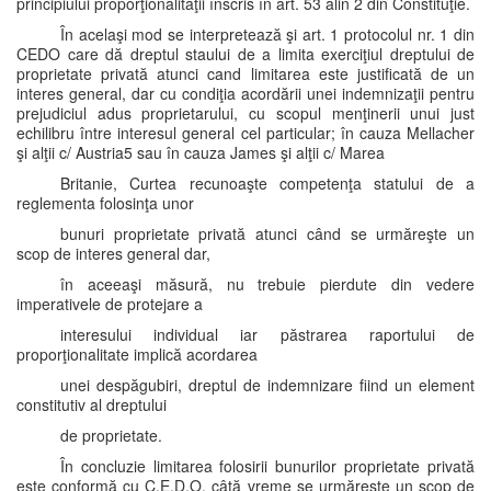
principiului proporţionalităţii înscris în art. 53 alin 2 din Constituţie.
În acelaşi mod se interpretează şi art. 1 protocolul nr. 1 din
CEDO care dă dreptul staului de a limita exerciţiul dreptului de
proprietate privată atunci cand limitarea este justificată de un
interes general, dar cu condiţia acordării unei indemnizaţii pentru
prejudiciul adus proprietarului, cu scopul menţinerii unui just
echilibru între interesul general cel particular; în cauza Mellacher
şi alţii c/ Austria5 sau în cauza James şi alţii c/ Marea
Britanie, Curtea recunoaşte competenţa statului de a
reglementa folosinţa unor
bunuri proprietate privată atunci când se urmăreşte un
scop de interes general dar,
în aceeaşi măsură, nu trebuie pierdute din vedere
imperativele de protejare a
interesului individual iar păstrarea raportului de
proporţionalitate implică acordarea
unei despăgubiri, dreptul de indemnizare fiind un element
constitutiv al dreptului
de proprietate.
În concluzie limitarea folosirii bunurilor proprietate privată
este conformă cu C.E.D.O. câtă vreme se urmăreşte un scop de