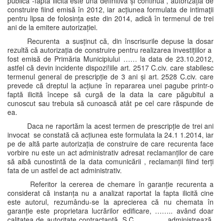
publica -fapta ilicită este una definitivă și continuă , autorizația de
construire fiind emisă în 2012, iar acțiunea formulata de intimaţii
pentru lipsa de folosința este din 2014, adică în termenul de trei
ani de la emitere autorizației.
Recurenta a susținut că, din înscrisurile depuse la dosar
rezultă că autorizația de construire pentru realizarea investițiilor a
fost emisă de Primăria Municipiului …… la data de 23.10.2012,
astfel că devin incidente dispozi!iile art. 2517 C.civ. care stabilesc
termenul general de prescripție de 3 ani și art. 2528 C.civ. care
prevede că dreptul la acțiune în repararea unei pagube printr-o
faptă ilicită începe să curgă de la data la care păgubitul a
cunoscut sau trebuia să cunoască atât pe cel care răspunde de
ea.
Daca ne raportăm la acest termen de prescripție de trei ani
invocat se constată că acțiunea este formulata la 24.1 1.2014, iar
pe de altă parte autorizația de construire de care recurenta face
vorbire nu este un act administrativ adresat reclamanților de care
să aibă cunostintă de la data comunicării , reclamanții fiind terți
fata de un astfel de act administrativ.
Referitor la cererea de chemare în garanție recurenta a
considerat că instanța nu a analizat raportat la fapta ilicită cine
este autorul, rezumându-se la aprecierea că nu chemata în
garanție este proprietara lucrărilor edificare, …….. având doar
calitatea de autoritate contractantă. S.C. ………... administrează,