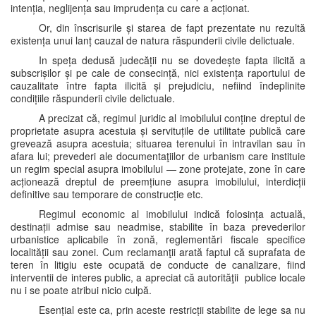
intenția, neglijența sau imprudența cu care a acționat.
Or, din înscrisurile și starea de fapt prezentate nu rezultă
existența unui lanț cauzal de natura răspunderii civile delictuale.
In speța dedusă judecății nu se dovedește fapta ilicită a
subscrișilor și pe cale de consecință, nici existența raportului de
cauzalitate între fapta ilicită și prejudiciu, nefiind îndeplinite
condițiile răspunderii civile delictuale.
A precizat că, regimul juridic al imobilului conține dreptul de
proprietate asupra acestuia și servituțile de utilitate publică care
grevează asupra acestuia; situarea terenului în intravilan sau în
afara lui; prevederi ale documentaţiilor de urbanism care instituie
un regim special asupra imobilului — zone protejate, zone în care
acționează dreptul de preemțiune asupra imobilului, interdicții
definitive sau temporare de construcție etc.
Regimul economic al imobilului indică folosința actuală,
destinații admise sau neadmise, stabilite în baza prevederilor
urbanistice aplicabile în zonă, reglementări fiscale specifice
localității sau zonei. Cum reclamanţii arată faptul că suprafata de
teren în litigiu este ocupată de conducte de canalizare, fiind
interventii de interes public, a apreciat că autorităţii publice locale
nu i se poate atribui nicio culpă.
Esențial este ca, prin aceste restricții stabilite de lege sa nu