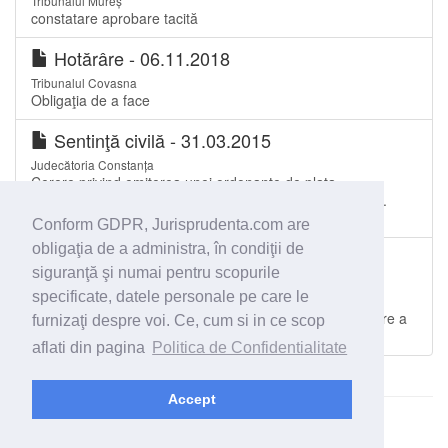
Tribunalul Mureș
constatare aprobare tacită
Hotărâre - 06.11.2018
Tribunalul Covasna
Obligaţia de a face
Sentinţă civilă - 31.03.2015
Judecătoria Constanța
Cerere privind emiterea unei ordonante de plata.
Mentionarea cuantumului penalitatilor în facturile fiscale.
Lipsa unei clauze penale
Conform GDPR, Jurisprudenta.com are
obligaţia de a administra, în condiţii de
Sentinţă civilă - 18.09.2019
siguranţă şi numai pentru scopurile
Judecătoria Iași
specificate, datele personale pe care le
Contestaţie la executare. Pensie de întreţinere.
Necontestarea în termen a actelor de executare prin care a
furnizaţi despre voi. Ce, cum si in ce scop
fost stabilit debitul
aflati din pagina
Politica de Confidentialitate
Accept
© 2026 - Jurisprudenta.com -
Cautare
-
Termeni si conditii