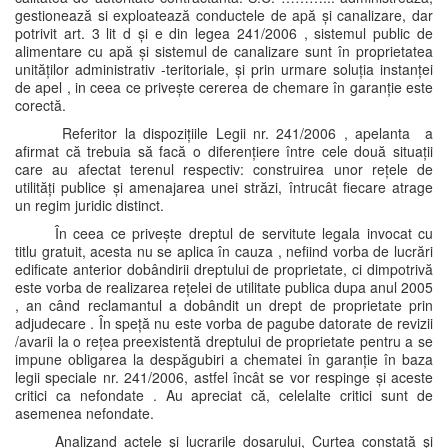
gestionează si exploatează conductele de apă și canalizare, dar
potrivit art. 3 lit d și e din legea 241/2006 , sistemul public de
alimentare cu apă și sistemul de canalizare sunt în proprietatea
unităților administrativ -teritoriale, și prin urmare soluția instanței
de apel , in ceea ce privește cererea de chemare în garanție este
corectă.
Referitor la dispozițiile Legii nr. 241/2006 , apelanta a
afirmat că trebuia să facă o diferențiere între cele două situații
care au afectat terenul respectiv: construirea unor rețele de
utilități publice și amenajarea unei străzi, întrucât fiecare atrage
un regim juridic distinct.
În ceea ce privește dreptul de servitute legala invocat cu
titlu gratuit, acesta nu se aplica în cauza , nefiind vorba de lucrări
edificate anterior dobândirii dreptului de proprietate, ci dimpotrivă
este vorba de realizarea rețelei de utilitate publica dupa anul 2005
, an când reclamantul a dobândit un drept de proprietate prin
adjudecare . În speță nu este vorba de pagube datorate de revizii
/avarii la o rețea preexistentă dreptului de proprietate pentru a se
impune obligarea la despăgubiri a chematei în garanție în baza
legii speciale nr. 241/2006, astfel încât se vor respinge și aceste
critici ca nefondate . Au apreciat că, celelalte critici sunt de
asemenea nefondate.
Analizand actele şi lucrarile dosarului, Curtea constată şi