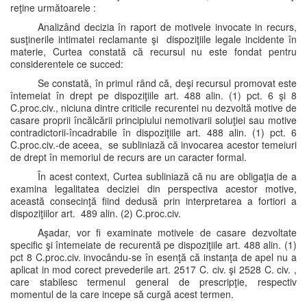
reţine următoarele :
Analizând decizia în raport de motivele invocate in recurs,
susţinerile intimatei reclamante şi dispoziţiile legale incidente în
materie, Curtea constată că recursul nu este fondat pentru
considerentele ce succed:
Se constată, în primul rând că, deşi recursul promovat este
întemeiat în drept pe dispoziţiile art. 488 alin. (1) pct. 6 şi 8
C.proc.civ., niciuna dintre criticile recurentei nu dezvoltă motive de
casare proprii încălcării principiului nemotivarii soluţiei sau motive
contradictorii-încadrabile în dispoziţiile art. 488 alin. (1) pct. 6
C.proc.civ.-de aceea, se subliniază că invocarea acestor temeiuri
de drept în memoriul de recurs are un caracter formal.
În acest context, Curtea subliniază că nu are obligaţia de a
examina legalitatea deciziei din perspectiva acestor motive,
această consecinţă fiind dedusă prin interpretarea a fortiori a
dispoziţiilor art. 489 alin. (2) C.proc.civ.
Aşadar, vor fi examinate motivele de casare dezvoltate
specific şi întemeiate de recurentă pe dispoziţiile art. 488 alin. (1)
pct 8 C.proc.civ. invocându-se în esenţă că instanţa de apel nu a
aplicat in mod corect prevederile art. 2517 C. civ. şi 2528 C. civ. ,
care stabilesc termenul general de prescripţie, respectiv
momentul de la care incepe să curgă acest termen.