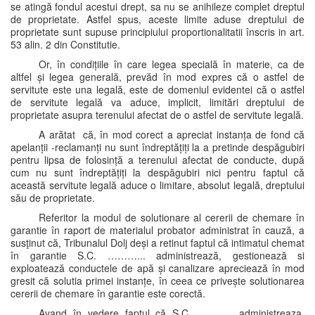
se atingă fondul acestui drept, sa nu se anihileze complet dreptul
de proprietate. Astfel spus, aceste limite aduse dreptului de
proprietate sunt supuse principiului proportionalitatii înscris in art.
53 alin. 2 din Constitutie.
Or, în condițiile în care legea specială în materie, ca de
altfel și legea generală, prevăd în mod expres că o astfel de
servitute este una legală, este de domeniul evidentei că o astfel
de servitute legală va aduce, implicit, limitări dreptului de
proprietate asupra terenului afectat de o astfel de servitute legală.
A arătat că, în mod corect a apreciat instanța de fond că
apelanții -reclamanți nu sunt îndreptățiți la a pretinde despăgubiri
pentru lipsa de folosință a terenului afectat de conducte, după
cum nu sunt îndreptățiți la despăgubiri nici pentru faptul că
această servitute legală aduce o limitare, absolut legală, dreptului
său de proprietate.
Referitor la modul de solutionare al cererii de chemare în
garantie în raport de materialul probator administrat în cauză, a
susţinut că, Tribunalul Dolj deși a retinut faptul că intimatul chemat
în garantie S.C. ………... administrează, gestionează si
exploatează conductele de apă și canalizare apreciează în mod
gresit că solutia primei instanțe, în ceea ce privește solutionarea
cererii de chemare în garantie este corectă.
Avand în vedere faptul că S.C. ……….. administreaza,