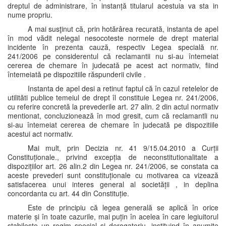
dreptul de administrare, în instanță titularul acestuia va sta in
nume propriu.
A mai susţinut că, prin hotărârea recurată, instanta de apel
în mod vădit nelegal nesocoteste normele de drept material
incidente în prezenta cauză, respectiv Legea specială nr.
241/2006 pe considerentul că reclamantii nu si-au întemeiat
cererea de chemare în judecată pe acest act normativ, fiind
întemeiată pe dispozitiile răspunderii civile .
Instanta de apel desi a retinut faptul că în cazul retelelor de
utilităti publice temeiul de drept îl constituie Legea nr. 241/2006,
cu referire concretă la prevederile art. 27 alin. 2 din actul normativ
mentionat, concluzionează în mod gresit, cum că reclamantli nu
si-au întemeiat cererea de chemare în judecată pe dispozitiile
acestui act normativ.
Mai mult, prin Decizia nr. 41 9/15.04.2010 a Curții
Constituționale., privind excepția de neconstitutionalitate a
dispozițiilor art. 26 alin.2 din Legea nr. 241/2006, se constata ca
aceste prevederi sunt constituționale cu motivarea ca vizează
satisfacerea unui interes general al societății , in deplina
concordanta cu art. 44 din Constituție.
Este de principiu că legea generală se aplică în orice
materie și în toate cazurile, mai puțin în acelea în care legiuitorul
stabilește un regim special și derogatoriu, instituind în anumite