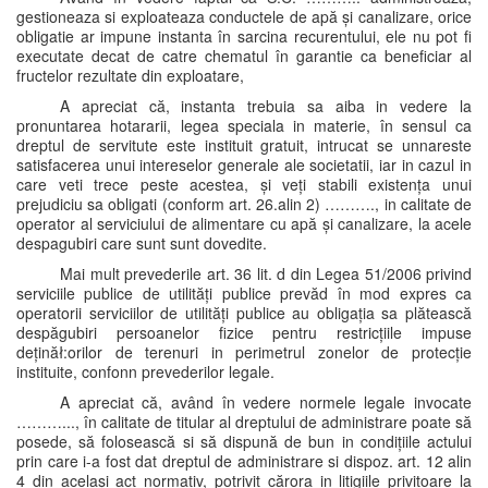
gestioneaza si exploateaza conductele de apă și canalizare, orice
obligatie ar impune instanta în sarcina recurentului, ele nu pot fi
executate decat de catre chematul în garantie ca beneficiar al
fructelor rezultate din exploatare,
A apreciat că, instanta trebuia sa aiba in vedere la
pronuntarea hotararii, legea speciala in materie, în sensul ca
dreptul de servitute este instituit gratuit, intrucat se unnareste
satisfacerea unui intereselor generale ale societatii, iar in cazul in
care veti trece peste acestea, și veți stabili existența unui
prejudiciu sa obligati (conform art. 26.alin 2) ………., in calitate de
operator al serviciului de alimentare cu apă și canalizare, la acele
despagubiri care sunt sunt dovedite.
Mai mult prevederile art. 36 lit. d din Legea 51/2006 privind
serviciile publice de utilități publice prevăd în mod expres ca
operatorii serviciilor de utilități publice au obligația sa plătească
despăgubiri persoanelor fizice pentru restricțiile impuse
deținăł:orilor de terenuri in perimetrul zonelor de protecție
instituite, confonn prevederilor legale.
A apreciat că, având în vedere normele legale invocate
………..., în calitate de titular al dreptului de administrare poate să
posede, să folosească si să dispună de bun in condițiile actului
prin care i-a fost dat dreptul de administrare si dispoz. art. 12 alin
4 din același act normativ, potrivit cărora in litigiile privitoare la