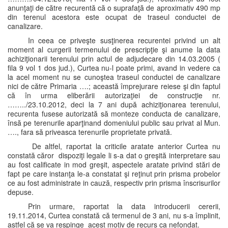
anunţaţi de către recurentă că o suprafaţă de aproximativ 490 mp
din terenul acestora este ocupat de traseul conductei de
canalizare.
In ceea ce priveşte susţinerea recurentei privind un alt
moment al curgerii termenului de prescripţie şi anume la data
achiziţionarii terenului prin actul de adjudecare din 14.03.2005 (
fila 9 vol 1 dos jud.), Curtea nu-l poate primi, avand in vedere ca
la acel moment nu se cunoştea traseul conductei de canalizare
nici de către Primaria ….; această împrejurare reiese şi din faptul
că în urma eliberării autorizaţiei de construcţie nr.
……../23.10.2012, deci la 7 ani după achiziţionarea terenului,
recurenta fusese autorizată să monteze conducta de canalizare,
însă pe terenurile aparţinand domeniului public sau privat al Mun.
…., fara să priveasca terenurile proprietate privată.
De altfel, raportat la criticile aratate anterior Curtea nu
constată căror dispoziţi legale li s-a dat o greşită interpretare sau
au fost calificate in mod greşit, aspectele aratate privind stări de
fapt pe care instanţa le-a constatat şi reţinut prin prisma probelor
ce au fost administrate in cauză, respectiv prin prisma înscrisurilor
depuse.
Prin urmare, raportat la data introducerii cererii,
19.11.2014, Curtea constată că termenul de 3 ani, nu s-a împlinit,
astfel că se va respinge acest motiv de recurs ca nefondat.