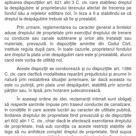
aplicarea dispoziţiilor art. 621 alin 3 C. civ. care stabilesc dreptul
la despăgubire al proprietarului terenului afectat de trecerea pe
fondul său a reţelelor edilitare noi, în teza a II-a stabilindu-se că
dreptul la despăgubire trebuie să fie şi prealabil.
Prin urmare, reglementarea cu caracter general a limitelor
aduse dreptului de proprietate prin exerciţiul dreptului de trecere
cu conducte sau canale subterane şi orice alte instalaţii sau
materiale, prevazută în dispoziţiile amintite din Codul Civil,
instituie regula după care, în toate cazurile, proprietarul fondului
are dreptul la plata unei despăgubiri care este şi prealabilă, atunci
cand este vorba de utilităţi noi.
Aceste dispoziţii se coroborează şi cu dispoziţiile art. 1386
C. civ. care clarifică modalitatea reparării prejudiciului şi anume în
natură prin restabilirea situaţiei anterioare, iar dacă aceasta nu
este cu putinţă, prin plata unei despăgubiri, stabilită prin acordul
părţilor sau, în lipsă, prin hotarare judecatorească.
În aceeaşi ordine de idei, reclamanţii intimati sunt obligaţi
să respecte sarcinile impuse prin traseul conductei de canalizare,
in condiţiile in care aceste lucrări au caracter de utilitate publică,
limitarea dreptului de proprietate fiind prevazută şi de dispoziţiile
art 602 alin 1 C. civ., chiar dacă le afectează exercitarea dreptului
de proprietate, insă sub condiţia ca aceste restricţii stabilite de
lege să nu anihileze complet dreptul de proprietate, fiind supus