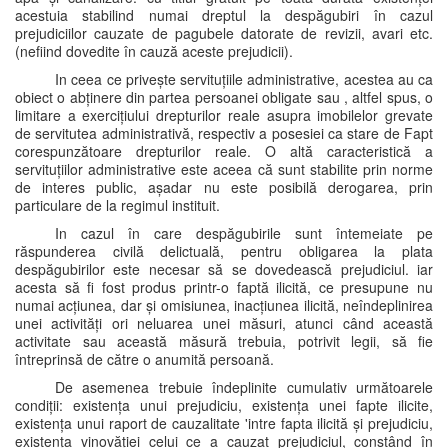
acestuia stabilind numai dreptul la despăgubiri în cazul
prejudiciilor cauzate de pagubele datorate de revizii, avari etc.
(nefiind dovedite în cauză aceste prejudicii).
In ceea ce privește servituțiile administrative, acestea au ca
obiect o abținere din partea persoanei obligate sau , altfel spus, o
limitare a exercițiului drepturilor reale asupra imobilelor grevate
de servitutea administrativă, respectiv a posesiei ca stare de Fapt
corespunzătoare drepturilor reale. O altă caracteristică a
servituțiilor administrative este aceea că sunt stabilite prin norme
de interes public, așadar nu este posibilă derogarea, prin
particulare de la regimul instituit.
In cazul în care despăgubirile sunt întemeiate pe
răspunderea civilă delictuală, pentru obligarea la plata
despăgubirilor este necesar să se dovedească prejudiciul. iar
acesta să fi fost produs printr-o faptă ilicită, ce presupune nu
numai acțiunea, dar și omisiunea, inacțiunea ilicită, neîndeplinirea
unei activități ori neluarea unei măsuri, atunci când această
activitate sau această măsură trebuia, potrivit legii, să fie
întreprinsă de către o anumită persoană.
De asemenea trebuie îndeplinite cumulativ următoarele
condiții: existența unui prejudiciu, existența unei fapte ilicite,
existența unui raport de cauzalitate 'intre fapta ilicită și prejudiciu,
existența vinovăției celui ce a cauzat prejudiciul, constând în