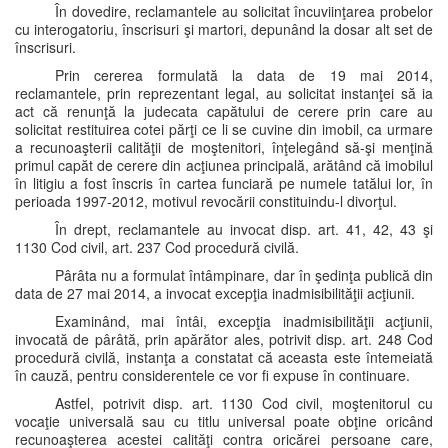
În dovedire, reclamantele au solicitat încuviinţarea probelor
cu interogatoriu, înscrisuri şi martori, depunând la dosar alt set de
înscrisuri.
Prin cererea formulată la data de 19 mai 2014,
reclamantele, prin reprezentant legal, au solicitat instanţei să ia
act că renunţă la judecata capătului de cerere prin care au
solicitat restituirea cotei părţi ce li se cuvine din imobil, ca urmare
a recunoaşterii calităţii de moştenitori, înţelegând să-şi menţină
primul capăt de cerere din acţiunea principală, arătând că imobilul
în litigiu a fost înscris în cartea funciară pe numele tatălui lor, în
perioada 1997-2012, motivul revocării constituindu-l divorţul.
În drept, reclamantele au invocat disp. art. 41, 42, 43 şi
1130 Cod civil, art. 237 Cod procedură civilă.
Pârâta nu a formulat întâmpinare, dar în şedinţa publică din
data de 27 mai 2014, a invocat excepţia inadmisibilităţii acţiunii.
Examinând, mai întâi, excepţia inadmisibilităţii acţiunii,
invocată de pârâtă, prin apărător ales, potrivit disp. art. 248 Cod
procedură civilă, instanţa a constatat că aceasta este întemeiată
în cauză, pentru considerentele ce vor fi expuse în continuare.
Astfel, potrivit disp. art. 1130 Cod civil, moştenitorul cu
vocaţie universală sau cu titlu universal poate obţine oricând
recunoaşterea acestei calităţi contra oricărei persoane care,