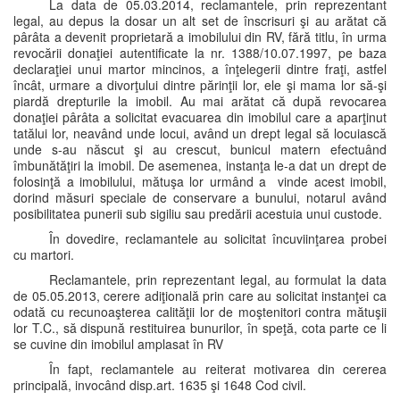
La data de 05.03.2014, reclamantele, prin reprezentant
legal, au depus la dosar un alt set de înscrisuri şi au arătat că
pârâta a devenit proprietară a imobilului din RV, fără titlu, în urma
revocării donaţiei autentificate la nr. 1388/10.07.1997, pe baza
declaraţiei unui martor mincinos, a înţelegerii dintre fraţi, astfel
încât, urmare a divorţului dintre părinţii lor, ele şi mama lor să-şi
piardă drepturile la imobil. Au mai arătat că după revocarea
donaţiei pârâta a solicitat evacuarea din imobilul care a aparţinut
tatălui lor, neavând unde locui, având un drept legal să locuiască
unde s-au născut şi au crescut, bunicul matern efectuând
îmbunătăţiri la imobil. De asemenea, instanţa le-a dat un drept de
folosinţă a imobilului, mătuşa lor urmând a vinde acest imobil,
dorind măsuri speciale de conservare a bunului, notarul având
posibilitatea punerii sub sigiliu sau predării acestuia unui custode.
În dovedire, reclamantele au solicitat încuviinţarea probei
cu martori.
Reclamantele, prin reprezentant legal, au formulat la data
de 05.05.2013, cerere adiţională prin care au solicitat instanţei ca
odată cu recunoaşterea calităţii lor de moştenitori contra mătuşii
lor T.C., să dispună restituirea bunurilor, în speţă, cota parte ce li
se cuvine din imobilul amplasat în RV
În fapt, reclamantele au reiterat motivarea din cererea
principală, invocând disp.art. 1635 şi 1648 Cod civil.