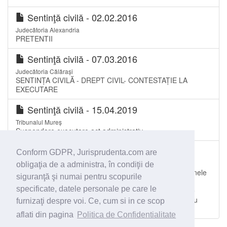
Sentinţă civilă - 02.02.2016
Judecătoria Alexandria
PRETENTII
Sentinţă civilă - 07.03.2016
Judecătoria Călărași
SENTINȚA CIVILĂ - DREPT CIVIL- CONTESTAȚIE LA
EXECUTARE
Sentinţă civilă - 15.04.2019
Tribunalul Mureș
Suspendare executare act administrativ
Sentinţă civilă - 23.09.2019
Conform GDPR, Jurisprudenta.com are
Judecătoria Alexandria
obligaţia de a administra, în condiţii de
Acțiune în răspundere civilă delictuală respinsă. Persoanele
siguranţă şi numai pentru scopurile
chemate în judecată nu locuiau în imobil la momentul
specificate, datele personale pe care le
săvărșirii faptei ilicite. Racordare nelegală la sistemul de
furnizare al energiei electrice. Cel care deține imobilul nu
furnizaţi despre voi. Ce, cum si in ce scop
neapărat este cel c
aflati din pagina
Politica de Confidentialitate