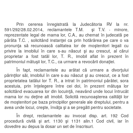
Prin cererea înregistrată la Judecătoria RV la nr.
591/292/28.02.2014, reclamantele T.M. şi T.V. - minore,
reprezentate legal de mama lor, C.A., au chemat în judecată pe
pârâta T.C. , solicitând instanţei ca prin hotărârea pe care o va
pronunţa să recunoască calitatea lor de moştenitori legali cu
privire la imobilul în care s-au născut şi au crescut, al cărui
proprietar a fost tatăl lor, T. R., imobil aflat în prezent în
patrimoniul mătuşii lor, T.C., ca urmare a revocării donaţiei.
În fapt, reclamantele au arătat că urmare a divorţului
părinţilor săi, imobilul în care s-au născut şi au crescut, ce a fost
proprietatea tatălui lor T. R., a intrat în patrimoniul pârâtei, sora
acestuia, prin înţelegere între cei doi, în prezent mătuşa lor
solicitând evacuarea lor din locuinţă, neavând unde locui întrucât
mama lor nu deţine alt imobil. Solicită recunoaşterea calităţii lor
de moştenitori pe baza principiilor generale ale dreptului, pentru a
avea unde locui, creşte, învăţa şi a se pregăti pentru societate.
În drept, reclamantele au invocat disp. art. 192 Cod
procedură civilă şi art. 1130 şi 1131 alin.1 Cod civil, iar în
dovedire au depus la dosar un set de înscrisuri.