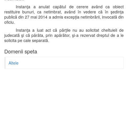
Instanţa a anulat capătul de cerere având ca obiect
restituire bunuri, ca netimbrat, având în vedere că în şedinţa
publică din 27 mai 2014 a admis excepţia netimbrării, invocată din
oficiu.
Instanţa a luat act că părţile nu au solicitat cheltuieli de
judecată şi că pârâta, prin apărător, şi-a rezervat dreptul de a le
solicita pe cale separată.
Domenii speta
Altele