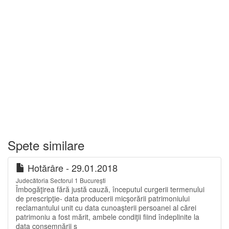
Spete similare
Hotărâre - 29.01.2018
Judecătoria Sectorul 1 București
Îmbogăţirea fără justă cauză, începutul curgerii termenului
de prescripţie- data producerii micşorării patrimoniului
reclamantului unit cu data cunoaşterii persoanei al cărei
patrimoniu a fost mărit, ambele condiţii fiind îndeplinite la
data consemnării s