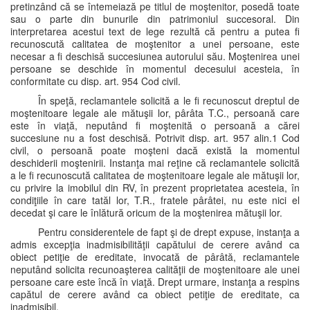
pretinzând că se întemeiază pe titlul de moştenitor, posedă toate
sau o parte din bunurile din patrimoniul succesoral. Din
interpretarea acestui text de lege rezultă că pentru a putea fi
recunoscută calitatea de moştenitor a unei persoane, este
necesar a fi deschisă succesiunea autorului său. Moştenirea unei
persoane se deschide în momentul decesului acesteia, în
conformitate cu disp. art. 954 Cod civil.
În speţă, reclamantele solicită a le fi recunoscut dreptul de
moştenitoare legale ale mătuşii lor, pârâta T.C., persoană care
este în viaţă, neputând fi moştenită o persoană a cărei
succesiune nu a fost deschisă. Potrivit disp. art. 957 alin.1 Cod
civil, o persoană poate moşteni dacă există la momentul
deschiderii moştenirii. Instanţa mai reţine că reclamantele solicită
a le fi recunoscută calitatea de moştenitoare legale ale mătuşii lor,
cu privire la imobilul din RV, în prezent proprietatea acesteia, în
condiţiile în care tatăl lor, T.R., fratele pârâtei, nu este nici el
decedat şi care le înlătură oricum de la moştenirea mătuşii lor.
Pentru considerentele de fapt şi de drept expuse, instanţa a
admis excepţia inadmisibilităţii capătului de cerere având ca
obiect petiţie de ereditate, invocată de pârâtă, reclamantele
neputând solicita recunoaşterea calităţii de moştenitoare ale unei
persoane care este încă în viaţă. Drept urmare, instanţa a respins
capătul de cerere având ca obiect petiţie de ereditate, ca
inadmisibil.