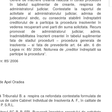
în tabelul suplimentar de creante, respinsa de
administratorul judiciar. Contestatie la raportul de
activitate al administratorului judiciar, admisa de
judecatorul sindic, cu consecinta stabilirii îndreptatirii
creditorului de a participa la procedura insolventei în
vederea recuperarii unei parti din suma solicitata. Recurs
promovat de administratorul judiciar, admis.
Inadmisibilitatea înscrierii creantei în tabelul suplimentar
fata de stadiul procedurii – procedura generala de
insolventa – si fata de prevederile art. 64 alin. 6 din
Legea nr. 85/ 2006. Notiunea de „creditor îndreptatit sa
participe la procedura”.
a nr. 85/ 2006
 de Apel Oradea
 Tribunalul B. a respins ca nefondata contestatia formulata de
pus de catre Cabinet Individual de Insolventa A. F., în calitate de
 P. S.R.L.
torul SC P. P. SRL Bucuresti împotriva raportului de activitate