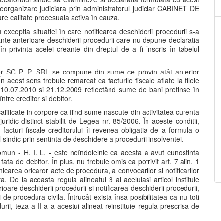
n reorganizare judiciara prin administratorul judiciar CABINET DE
e calitate procesuala activa în cauza.
u exceptia situatiei în care notificarea deschiderii procedurii s-a
reante anterioare deschiderii procedurii care nu depune declaratia
în privinta acelei creante din dreptul de a fi înscris în tabelul
tor SC P. P. SRL se compune din sume ce provin atât anterior
n acest sens trebuie remarcat ca facturile fiscale aflate la filele
 10.07.2010 si 21.12.2009 reflectând sume de bani pretinse în
tre creditor si debitor.
calificate in corpore ca fiind sume nascute din activitatea curenta
ridic distinct stabilit de Legea nr. 85/2006. În aceste conditii,
facturi fiscale creditorului îi revenea obligatia de a formula o
l sindic prin sentinta de deschidere a procedurii insolventei.
comun - H. I. L. - este neîndoielnic ca acesta a avut cunostinta
ta de debitor. În plus, nu trebuie omis ca potrivit art. 7 alin. 1
icarea oricaror acte de procedura, a convocarilor si notificarilor
. De la aceasta regula alineatul 3 al aceluiasi articol instituie
are deschiderii procedurii si notificarea deschiderii procedurii,
de procedura civila. Întrucât exista însa posibilitatea ca nu toti
durii, teza a II-a a acestui alineat reinstituie regula prescrisa de