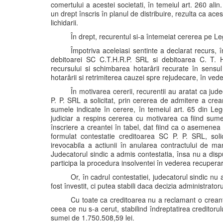
comertului a acestei societati, în temeiul art. 260 ali
un drept înscris în planul de distribuire, rezulta ca ac
lichidarii.
În drept, recurentul si-a întemeiat cererea pe Le
Împotriva aceleiasi sentinte a declarat recurs, î
debitoarei SC C.T.H.R.P. SRL si debitoarea C. T. H.
recursului si schimbarea hotarârii recurate în sensul
hotarârii si retrimiterea cauzei spre rejudecare, în ved
În motivarea cererii, recurentii au aratat ca jud
P. P. SRL a solicitat, prin cererea de admitere a cre
sumele indicate în cerere, în temeiul art. 65 din Legea
judiciar a respins cererea cu motivarea ca fiind sum
înscriere a creantei în tabel, dat fiind ca o asemenea 
formulat contestatie creditoarea SC P. P. SRL, soli
irevocabila a actiunii în anularea contractului de man
Judecatorul sindic a admis contestatia, însa nu a dispus
participa la procedura insolventei în vederea recuperar
Or, în cadrul contestatiei, judecatorul sindic n
fost învestit, ci putea stabili daca decizia administrator
Cu toate ca creditoarea nu a reclamant o creant
ceea ce nu s-a cerut, stabilind îndreptatirea creditoru
sumei de 1.750.508,59 lei.