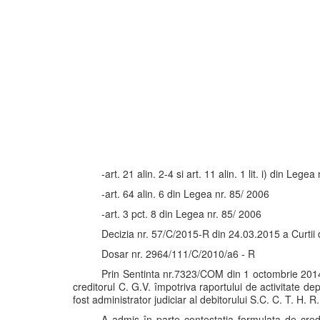
-art. 21 alin. 2-4 si art. 11 alin. 1 lit. i) din Lege
-art. 64 alin. 6 din Legea nr. 85/ 2006
-art. 3 pct. 8 din Legea nr. 85/ 2006
Decizia nr. 57/C/2015-R din 24.03.2015 a Curtii
Dosar nr. 2964/111/C/2010/a6 - R
Prin Sentinta nr.7323/COM din 1 octombrie 2014
creditorul C. G.V. împotriva raportului de activitate de
fost administrator judiciar al debitorului S.C. C. T. H. R.
A admis în parte contestatia formulata de credi