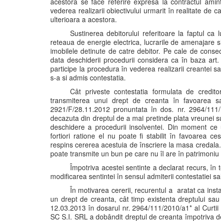
acestora se face referire expresa la contractul amin
vederea realizarii obiectivului urmarit în realitate de 
ulterioara a acestora.
Sustinerea debitorului referitoare la faptul ca 
reteaua de energie electrica, lucrarile de amenajare si
imobilele detinute de catre debitor. Pe cale de con
data deschiderii procedurii considera ca în baza art.
participe la procedura în vederea realizarii creantei 
s-a si admis contestatia.
Cât priveste contestatia formulata de credito
transmiterea unui drept de creanta în favoarea sa
2921/F/28.11.2012 pronuntata în dos. nr. 2964/111/ 
decazuta din dreptul de a mai pretinde plata vreunei 
deschidere a procedurii insolventei. Din moment ce u
fortiori ratione el nu poate fi stabilit în favoarea ce
respins cererea acestuia de înscriere la masa credala. 
poate transmite un bun pe care nu îl are în patrimoni
Împotriva acestei sentinte a declarat recurs, în 
modificarea sentintei în sensul admiterii contestatiei sa
În motivarea cererii, recurentul a aratat ca inst
un drept de creanta, cât timp existenta dreptului sa
12.03.2013 în dosarul nr. 2964/111/2010/a1* al Curtii
SC S.I. SRL a dobândit dreptul de creanta împotriva debi