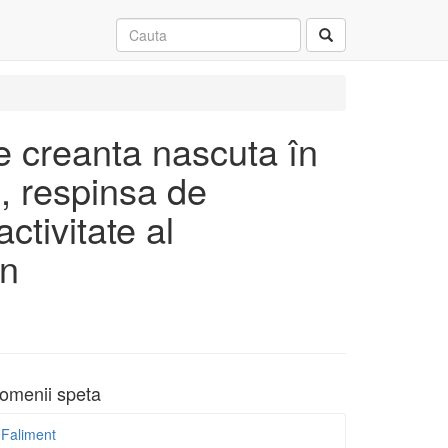
e creanta nascuta în
e, respinsa de
ctivitate al
in
omenii speta
Faliment