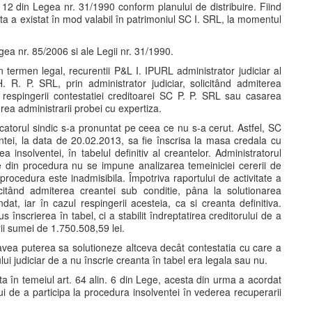
n. 12 din Legea nr. 31/1990 conform planului de distribuire. Fiind
esta a existat în mod valabil în patrimoniul SC I. SRL, la momentul
gea nr. 85/2006 si ale Legii nr. 31/1990.
n termen legal, recurentii P&L I. IPURL administrator judiciar al
 R. P. SRL, prin administrator judiciar, solicitând admiterea
 respingerii contestatiei creditoarei SC P. P. SRL sau casarea
erea administrarii probei cu expertiza.
ecatorul sindic s-a pronuntat pe ceea ce nu s-a cerut. Astfel, SC
antei, la data de 20.02.2013, sa fie înscrisa la masa credala cu
 insolventei, în tabelul definitiv al creantelor. Administratorul
e din procedura nu se impune analizarea temeiniciei cererii de
procedura este inadmisibila. Împotriva raportului de activitate a
citând admiterea creantei sub conditie, pâna la solutionarea
dat, iar în cazul respingerii acesteia, ca si creanta definitiva.
 înscrierea în tabel, ci a stabilit îndreptatirea creditorului de a
ii sumei de 1.750.508,59 lei.
u avea puterea sa solutioneze altceva decât contestatia cu care a
ului judiciar de a nu înscrie creanta în tabel era legala sau nu.
a în temeiul art. 64 alin. 6 din Lege, acesta din urma a acordat
lui de a participa la procedura insolventei în vederea recuperarii