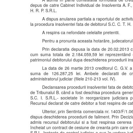
depus de catre Cabinet Individual de Insolventa A. F., î
H. R. P. S.R.L.
A dispus anularea partiala a raportului de activita
la procedura insolventei fata de debitorul S.C. C. T. H.
A respins ca nefondate celelalte pretentii.
Pentru a pronunta aceasta hotarâre, judecatorul 
Prin declaratia depusa la data de 20.02.2013 cr
cum suma totala de 2.184.059,59 lei reprezentând con
patrimoniul debitorului dupa deschiderea procedurii insol
La data de 26 martie 2013 creditorul C. G.V. a f
suma de 126.287,25 lei. Ambele declaratii de cr
administratorul judiciar (filele 210-213 vol. IV).
Declansarea procedurii insolventei fata de debit
de Tribunalul B. când a fost deschisa procedura gener
S.C. I. S.R.L.- societate în reorganizare judiciar
Recursul declarat de catre debitor a fost respins de c
Ulterior, prin Sentinta comerciala nr. 1403/F/1.0
dispus deschiderea procedurii de faliment. Prin Deciz
admis recursul debitorului si a fost respinsa cererea
încheiat un contract de cesiune de creanta prin care cr
S.R.L. Instanta de control judiciar a pus în vedere ju