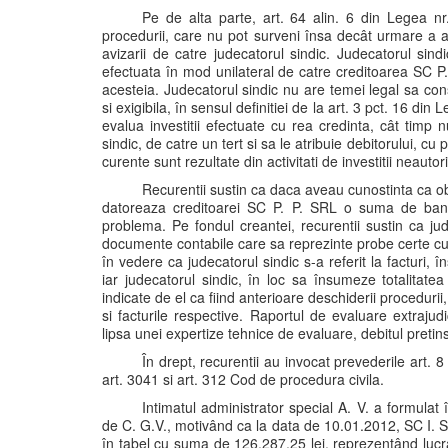
Pe de alta parte, art. 64 alin. 6 din Legea n
procedurii, care nu pot surveni însa decât urmare a acti
avizarii de catre judecatorul sindic. Judecatorul sind
efectuata în mod unilateral de catre creditoarea SC P. P
acesteia. Judecatorul sindic nu are temei legal sa cons
si exigibila, în sensul definitiei de la art. 3 pct. 16 d
evalua investitii efectuate cu rea credinta, cât timp 
sindic, de catre un tert si sa le atribuie debitorului, cu 
curente sunt rezultate din activitati de investitii neautor
Recurentii sustin ca daca aveau cunostinta ca obi
datoreaza creditoarei SC P. P. SRL o suma de bani din
problema. Pe fondul creantei, recurentii sustin ca jude
documente contabile care sa reprezinte probe certe cu pr
în vedere ca judecatorul sindic s-a referit la facturi,
iar judecatorul sindic, în loc sa însumeze totalitatea 
indicate de el ca fiind anterioare deschiderii procedurii
si facturile respective. Raportul de evaluare extrajud
lipsa unei expertize tehnice de evaluare, debitul pretins
În drept, recurentii au invocat prevederile art. 
art. 3041 si art. 312 Cod de procedura civila.
Intimatul administrator special A. V. a formulat 
de C. G.V., motivând ca la data de 10.01.2012, SC I. S
în tabel cu suma de 126.287,25 lei, reprezentând lucrari