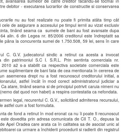
tit, avansarea sumelor de catre creditor facându-se tocmai în
catre debitor - executarea lucrarilor de constructie si conservarea
lucrarile nu au fost realizate nu poate fi primita atâta timp cât
 cele de asigurare a accesului pe timpul iernii au vizat exclusiv
secinta, tinând seama ca sumele de bani au fost avansate dupa
 64 alin. 6 din Legea nr. 85/2006 creditorul este îndreptatit sa
sale pâna la concurenta sumei de 1.750.508, 59 lei, sens în care
rul C. G.V. judecatorul sindic a retinut ca acesta a invocat
 din patrimoniul S.C I. S.R.L. Prin sentinta comerciala nr.
2010 a2 s-a stabilit ca respectiva societate comerciala este
sume suplimentare de bani fata de cea mentionata în cererea de
n asemenea drept nu a fost recunoscut creditorului initial, a
sionarului, astfel încât în mod corect administratorul judiciar a
Ca atare, tinând seama si de principiul potrivit caruia nimeni nu
u (nemo dat quod non habet) a respins contestatia ca nefondata.
termen legal, recurentul C. G.V., solicitând admiterea recursului,
le astfel cum a fost formulata.
anta de fond a retinut în mod eronat ca nu îi poate fi recunoscut
u este dovedita prin adresa comunicata de CII T. O., depusa la
 de Apel Oradea care arata ca în calitatea sa de asociat unic al
toarei ca urmare a închiderii procedurii si radierii din registrul