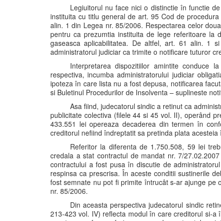
Legiuitorul nu face nici o distinctie în functie d
instituita cu titlu general de art. 95 Cod de procedura 
alin. 1 din Legea nr. 85/2006. Respectarea celor doua 
pentru ca prezumtia instituita de lege referitoare la
gaseasca aplicabilitatea. De altfel, art. 61 alin. 1
administratorul judiciar ca trimite o notificare tuturor cr
Interpretarea dispozitiilor amintite conduce
respectiva, incumba administratorului judiciar obligati
ipoteza în care lista nu a fost depusa, notificarea facut
si Buletinul Procedurilor de Insolventa – suplineste noti
Asa fiind, judecatorul sindic a retinut ca adminis
publicitate colectiva (filele 44 si 45 vol. II), operând
433.551 lei opereaza decaderea din termen în confor
creditorul nefiind îndreptatit sa pretinda plata acesteia 
Referitor la diferenta de 1.750.508, 59 lei tre
credala a stat contractul de mandat nr. 7/27.02.2007 cu
contractului a fost pusa în discutie de administratoru
respinsa ca prescrisa. În aceste conditii sustinerile deb
fost semnate nu pot fi primite întrucât s-ar ajunge pe o
nr. 85/2006.
Din aceasta perspectiva judecatorul sindic retine
213-423 vol. IV) reflecta modul în care creditorul si-a 