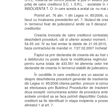
prilej de catre creditorul S.C. I. S.R.L. - societate î
INSOLVENTA T. O. în care acesta a aratat ca nu mai ar
Potrivit art. 76 alin. 1 din Legea nr. 85/2006, c
facut cu încalcarea prevederilor art. 7, titularul de c
în termenul fixat de judecatorul sindic va fi decazut 
creditorilor.
Creanta invocata de catre creditorul contesta
deschiderii procedurii, cât si ulterior acestui moment. Î
54-55 vol. IV au fost emise la datele de 21.05.2010,
baza contractului de mandat nr. 7/27.02.2007 încheiat în
Faptul ca prin declaratia de creanta ele au fost 
a debitorului nu poate duce la modificarea regimului ju
pentru suma totala de 433.551 lei aferenta celor trei 
declaratie de creanta în termenul stabilit de judecatoru
În conditiile în care creditorul are un asociat 
despre deschiderea procedurii generale de insolventa fa
din Legea nr. 85/2006 citarea partilor, precum si comun
se efectueaza prin Buletinul Procedurilor de Insolventa
doua exceptii: comunicarea actelor de procedura anterio
ambele urmând sa se faca potrivit dispozitiilor Codului 
creditorii sa fie identificati în etapa incipienta a proce
alineatul 1 al art. 7.