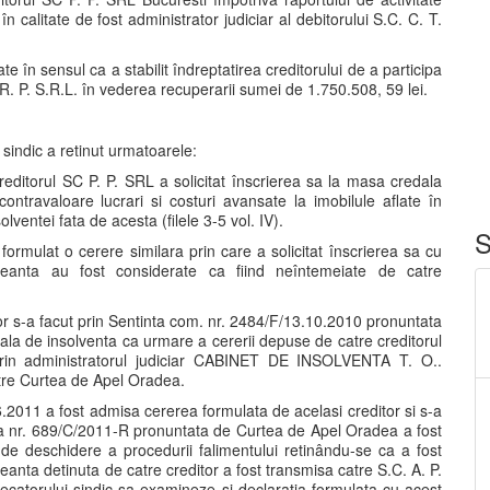
n calitate de fost administrator judiciar al debitorului S.C. C. T.
te în sensul ca a stabilit îndreptatirea creditorului de a participa
 R. P. S.R.L. în vederea recuperarii sumei de 1.750.508, 59 lei.
sindic a retinut urmatoarele:
editorul SC P. P. SRL a solicitat înscrierea sa la masa credala
travaloare lucrari si costuri avansate la imobilule aflate în
ventei fata de acesta (filele 3-5 vol. IV).
S
ormulat o cerere similara prin care a solicitat înscrierea sa cu
eanta au fost considerate ca fiind neîntemeiate de catre
or s-a facut prin Sentinta com. nr. 2484/F/13.10.2010 pronuntata
ala de insolventa ca urmare a cererii depuse de catre creditorul
a prin administratorul judiciar CABINET DE INSOLVENTA T. O..
atre Curtea de Apel Oradea.
6.2011 a fost admisa cererea formulata de acelasi creditor si s-a
ia nr. 689/C/2011-R pronuntata de Curtea de Apel Oradea a fost
 de deschidere a procedurii falimentului retinându-se ca a fost
eanta detinuta de catre creditor a fost transmisa catre S.C. A. P.
decatorului sindic sa examineze si declaratia formulata cu acest