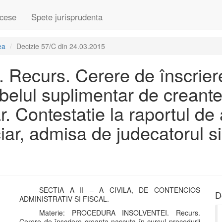
cese
Spete jurisprudenta
ea
Decizie 57/C din 24.03.2015
. Recurs. Cerere de înscrier
abelul suplimentar de creant
r. Contestatie la raportul de a
ciar, admisa de judecatorul s
SECTIA A II – A CIVILA, DE CONTENCIOS
D
ADMINISTRATIV SI FISCAL.
Materie: PROCEDURA INSOLVENTEI. Recurs.
Cerere de înscriere creanta nascuta în cursul procedurii