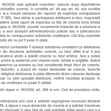
r. 85/2006 este aplicabil creantelor nascute dupa deschiderea
vitatilor curente, în conditiile art. 49 sau art. 46, sub conditia
ic si-a însusit valoarea din raportul de expertiza extrajudiciara
. SRL, fara stiinta si participarea debitoarei si deci, inopozabil
idere acest raport de expertiza ca titlu de creanta certa lichida
in Legea nr. 85/2006. excede competentei instantei de a solutiona si
nu a avut acceptul administratorului judiciar sau a judecatorului
plata lor corespunzator solicitarilor creditoarei. Cât timp creantele
izate ele nu pot fi puse în plata.
ectul contestatiei îl vizeaza solicitarea constatarii ca debitoarea
 derularea activitatilor curente, cu totul altfel si-ar fi pus
catorul sindic a stabilit creanta cu totul arbitrar, fara a exista
ivire la existenta unei creante certe, lichide si exigibile. Având
 înseamna ca acestea au fost considerate drept titluri de creanta,
facturilor, a scazut din totalul declaratiei de creanta, facturile
, obligând debitoarea la plata diferentei dintre valoarea declarata
iciar nu este opozabil debitoarei, nefiind niciodata acceptat. În
 de creditoare nu poate fi validat.
8 din legea nr. 85/2006, art. 299 si urm. Cod de procedura civila,
întâmpinare prin care a solicitat respingerea recursului declarat
RL a depus o noua declaratie de creanta si a solicitat înscrierea
 efectuate în plus fata de cele solicitate initial pentru care s-a