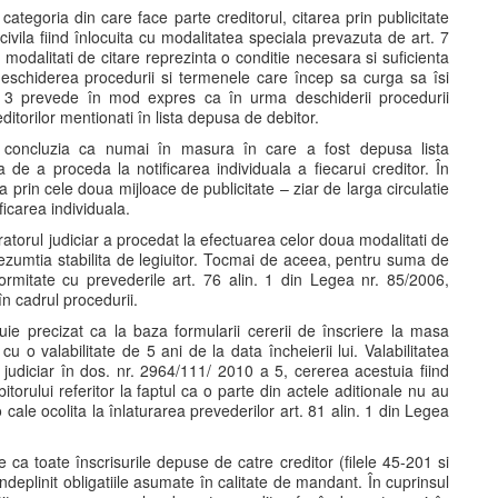
e categoria din care face parte creditorul, citarea prin publicitate
civila fiind înlocuita cu modalitatea speciala prevazuta de art. 7
modalitati de citare reprezinta o conditie necesara si suficienta
 deschiderea procedurii si termenele care încep sa curga sa îsi
 si 3 prevede în mod expres ca în urma deschiderii procedurii
editorilor mentionati în lista depusa de debitor.
 la concluzia ca numai în masura în care a fost depusa lista
a de a proceda la notificarea individuala a fiecarui creditor. În
a prin cele doua mijloace de publicitate – ziar de larga circulatie
ficarea individuala.
tratorul judiciar a procedat la efectuarea celor doua modalitati de
 prezumtia stabilita de legiuitor. Tocmai de aceea, pentru suma de
mitate cu prevederile art. 76 alin. 1 din Legea nr. 85/2006,
în cadrul procedurii.
buie precizat ca la baza formularii cererii de înscriere la masa
 o valabilitate de 5 ani de la data încheierii lui. Valabilitatea
l judiciar în dos. nr. 2964/111/ 2010 a 5, cererea acestuia fiind
itorului referitor la faptul ca o parte din actele aditionale nu au
 cale ocolita la înlaturarea prevederilor art. 81 alin. 1 din Legea
 ca toate înscrisurile depuse de catre creditor (filele 45-201 si
îndeplinit obligatiile asumate în calitate de mandant. În cuprinsul