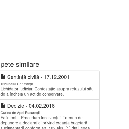
pete similare
Sentinţă civilă - 17.12.2001
Tribunalul Constanța
Lichidator judiciar. Contestaţie asupra refuzului său
de a încheia un act de conservare.
Decizie - 04.02.2016
Curtea de Apel București
Faliment – Procedura insolvenţei. Termen de
depunere a declaraţiei privind creanţa bugetară
suplimentară conform art. 102 alin. (1) din Legea