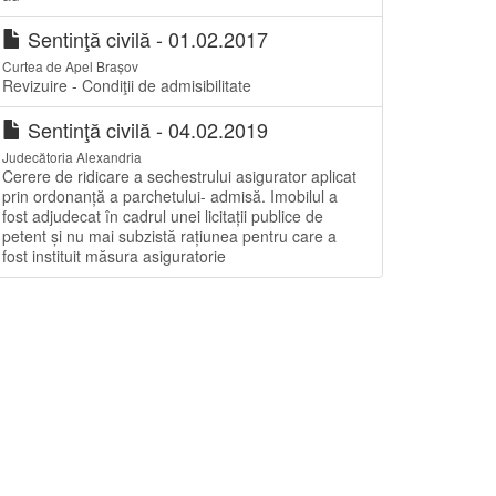
Sentinţă civilă - 01.02.2017
Curtea de Apel Brașov
Revizuire - Condiţii de admisibilitate
Sentinţă civilă - 04.02.2019
Judecătoria Alexandria
Cerere de ridicare a sechestrului asigurator aplicat
prin ordonanță a parchetului- admisă. Imobilul a
fost adjudecat în cadrul unei licitații publice de
petent și nu mai subzistă rațiunea pentru care a
fost instituit măsura asiguratorie