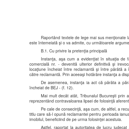
Raportând textele de lege mai sus menţionate la 
este întemeiată şi o va admite, cu următoarele argume
B.1. Cu privire la pretenţia principală
Instanţa, aşa cum a evidenţiat în situaţia de f
comercială nr. - devenită ulterior definitivă şi irev
locaţiune încheiat între reclamantă şi între pârâtă a
către reclamantă. Prin aceeaşi hotărâre instanţa a dispu
De asemenea, instanţa ia act că pârâta a pără
încheiat de BEJ - (f. 12).
Mai mult decât atât, Tribunalul Bucureşti prin
reprezentând contravaloarea lipsei de folosinţă afer
Pe cale de consecinţă, aşa cum, de altfel, a recu
titlu care să-l opună reclamantei pentru perioada ian
imobilul, beneficiind de pe urma folosinţei acestuia.
Astfel, raportat la autoritatea de lucru judecat 