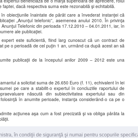
ă expertul beneficiază de o marjă superioară de apreciere, rolul
le faptei, dacă respectiva suma este rezonabilă şi echitabilă.
în obiecţiunile înaintate de pârât care a învederat instanţei că
icaţiei „Anunţul telefonic”, asemenea anului 2010. În privinţa
i Anunţul Telefonic din perioada 17.12.2010 – 04.01.2011, iar, în
numere ale publicaţiei.
 expert este suficientă, fiind larg cunoscut că un contract de
eiat pe o perioadă de cel puţin 1 an, urmând ca după acest an să
numite publicaţii de la începutul anilor 2009 – 2012 este una
lamantul a solicitat suma de 26.650 Euro (f. 11), echivalent în lei
 sumei pe care a stabilit-o expertul în concluziile raportului de
upraevaluare născută din subiectivitatea expertului sau din
de folosinţă în anumite perioade, instanţa considerând-o ca pe o
admite acţiunea aşa cum a fost precizată şi va obliga pârâta la
lăţii.
ra, în condiţii de siguranţă şi numai pentru scopurile specific