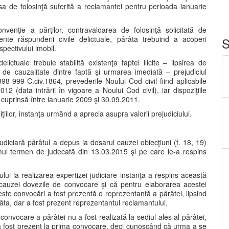
ipsa de folosinţă suferită a reclamantei pentru perioada ianuarie
venţie a părţilor, contravaloarea de folosinţă solicitată de
nte răspunderii civile delictuale, pârâta trebuind a acoperi
S
spectivului imobil.
delictuale trebuie stabilită existenţa faptei ilicite – lipsirea de
ra de cauzalitate dintre faptă şi urmarea imediată – prejudiciul
98-999 C.civ.1864, prevederile Noului Cod civil fiind aplicabile
2 (data intrării în vigoare a Noului Cod civil), iar dispoziţiile
a cuprinsă între ianuarie 2009 şi 30.09.2011.
ţiilor, instanţa urmând a aprecia asupra valorii prejudiciului.
udiciară pârâtul a depus la dosarul cauzei obiecţiuni (f. 18, 19)
imul termen de judecată din 13.03.2015 şi pe care le-a respins
ui la realizarea expertizei judiciare instanţa a respins această
 cauzei dovezile de convocare şi că pentru elaborarea acestei
ste convocări a fost prezentă o reprezentantă a pârâtei, lipsind
âta, dar a fost prezent reprezentantul reclamantului.
 convocare a pârâtei nu a fost realizată la sediul ales al pârâtei,
i a fost prezent la prima convocare, deci cunoscând că urma a se