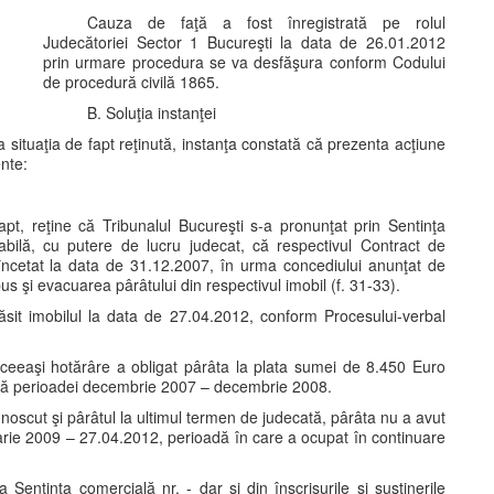
Cauza de faţă a fost înregistrată pe rolul
Judecătoriei Sector 1 Bucureşti la data de 26.01.2012
prin urmare procedura se va desfăşura conform Codului
de procedură civilă 1865.
B. Soluţia instanţei
situaţia de fapt reţinută, instanţa constată că prezenta acţiune
nte:
apt, reţine că Tribunalul Bucureşti s-a pronunţat prin Sentinţa
ocabilă, cu putere de lucru judecat, că respectivul Contract de
 încetat la data de 31.12.2007, în urma concediului anunţat de
s şi evacuarea pârâtului din respectivul imobil (f. 31-33).
sit imobilul la data de 27.04.2012, conform Procesului-verbal
 aceeaşi hotărâre a obligat pârâta la plata sumei de 8.450 Euro
entă perioadei decembrie 2007 – decembrie 2008.
noscut şi pârâtul la ultimul termen de judecată, pârâta nu a avut
uarie 2009 – 27.04.2012, perioadă în care a ocupat în continuare
a Sentinţa comercială nr. - dar şi din înscrisurile şi susţinerile