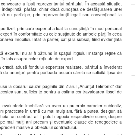
convocare a lipsit reprezentantul pârâtului. În această situaţie,
l îndeplinită, pârâta, chiar dacă cunoştea de desfăşurarea unei
să nu participe, prin reprezentanţii legali sau convenţionali la
pertizei, prin care expertul a luat la cunoştinţă în mod personal
re expert în conformitate cu cele susţinute de ambele părţi în ceea
onarea imobilului atât la parter, cât şi la subsol, fiind evidenţiată
 expertul nu ar fi pătruns în spaţiul litigiului instanţa reţine că
 în fals asupra celor reţinute de expert.
a critică adusă fondului expertizei realizate, pârâtul a învederat
să de anunţuri pentru perioada asupra căreia se solicită lipsa de
se la dosarul cauzei paginile din Ziarul „Anunţul Telefonic” dar
acestea sunt suficiente pentru a estima contravaloarea lipsei de
ă evaluatorie imobiliară va avea un puternic caracter subiectiv,
ii practicate în urmă cu mai mulţi ani, fără a putea, desigur, să
cheiat un contract ar fi putut negocia respectivele sume, despre
t pe mai mulţi ani precum şi eventuale clauze de renegociere a
eprecieri masive a obiectului contractului.