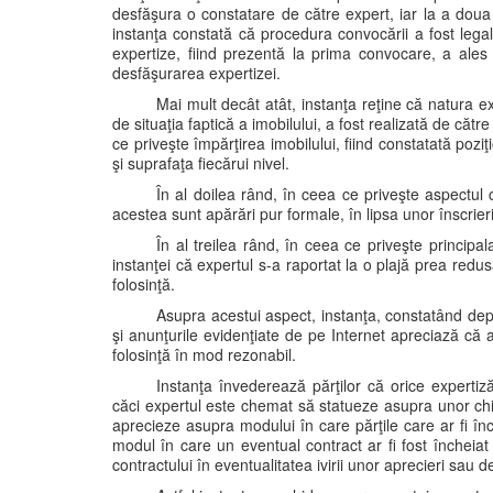
desfăşura o constatare de către expert, iar la a doua 
instanţa constată că procedura convocării a fost lega
expertize, fiind prezentă la prima convocare, a ales 
desfăşurarea expertizei.
Mai mult decât atât, instanţa reţine că natura ex
de situaţia faptică a imobilului, a fost realizată de căt
ce priveşte împărţirea imobilului, fiind constatată poziţi
şi suprafaţa fiecărui nivel.
În al doilea rând, în ceea ce priveşte aspectul că
acestea sunt apărări pur formale, în lipsa unor înscrieri
În al treilea rând, în ceea ce priveşte principal
instanţei că expertul s-a raportat la o plajă prea redu
folosinţă.
Asupra acestui aspect, instanţa, constatând depu
şi anunţurile evidenţiate de pe Internet apreciază că 
folosinţă în mod rezonabil.
Instanţa învederează părţilor că orice expertiz
căci expertul este chemat să statueze asupra unor chir
aprecieze asupra modului în care părţile care ar fi în
modul în care un eventual contract ar fi fost încheia
contractului în eventualitatea ivirii unor aprecieri sau d