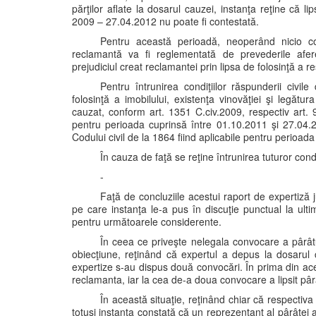
părţilor aflate la dosarul cauzei, instanţa reţine că l
2009 – 27.04.2012 nu poate fi contestată.
Pentru această perioadă, neoperând nicio con
reclamantă va fi reglementată de prevederile afere
prejudiciul creat reclamantei prin lipsa de folosinţă a re
Pentru întrunirea condiţiilor răspunderii civile 
folosinţă a imobilului, existenţa vinovăţiei şi legătu
cauzat, conform art. 1351 C.civ.2009, respectiv art. 9
pentru perioada cuprinsă între 01.10.2011 şi 27.04.201
Codului civil de la 1864 fiind aplicabile pentru perioad
În cauza de faţă se reţine întrunirea tuturor condi
-
Faţă de concluziile acestui raport de expertiză j
pe care instanţa le-a pus în discuţie punctual la ult
pentru următoarele considerente.
În ceea ce priveşte nelegala convocare a pârâtul
obiecţiune, reţinând că expertul a depus la dosarul
expertize s-au dispus două convocări. În prima din ace
reclamanta, iar la cea de-a doua convocare a lipsit pâr
În această situaţie, reţinând chiar că respectiva
totuşi instanţa constată că un reprezentant al pârâte