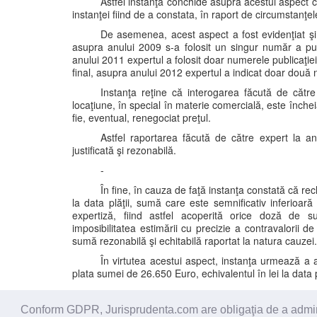
Astfel instanţa conchide asupra acestui aspect c
instanţei fiind de a constata, în raport de circumstanţe
De asemenea, acest aspect a fost evidenţiat şi 
asupra anului 2009 s-a folosit un singur număr a publ
anului 2011 expertul a folosit doar numerele publicaţie
final, asupra anului 2012 expertul a indicat doar două 
Instanţa reţine că interogarea făcută de către
locaţiune, în special în materie comercială, este înch
fie, eventual, renegociat preţul.
Astfel raportarea făcută de către expert la a
justificată şi rezonabilă.
-
În fine, în cauza de faţă instanţa constată că rec
la data plăţii, sumă care este semnificativ inferioară
expertiză, fiind astfel acoperită orice doză de s
imposibilitatea estimării cu precizie a contravalorii 
sumă rezonabilă şi echitabilă raportat la natura cauzei.
În virtutea acestui aspect, instanţa urmează a 
plata sumei de 26.650 Euro, echivalentul în lei la data p
Conform GDPR, Jurisprudenta.com are obligaţia de a administ