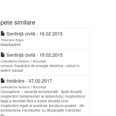
pete similare
Sentinţă civilă - 16.02.2015
Tribunalul Argeș
despăgubire
Sentinţă civilă - 19.02.2015
Judecătoria Sectorul 1 București
consum fraudulos de energie electrica –calcul in
sistem pausal
Hotărâre - 07.02.2017
Judecătoria Sectorul 1 București
Uzucapiune – vacanţă succesorală - lipsă dovadă
moştenitori testamentari ai defunctului; moştenitorul
legal a decedat fără a exista dovada unor
moştenitori legali ai acestuia; joncţiune posesii - din
coroborarea înscrisurilor cu declaraţiile martorilor
au